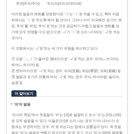
주의[주의/주이]
우리의[우리의/우리에]
이러한 발음의 변화를 반영한다면 ‘ㅢ’는 ‘ㅣ’로 적을 수 있고, 특히 자음
뒤에서는 ‘ㅣ’로 적도록 해야 할 것이다. 그러나 이미 익숙해진 표기인 ‘희
망, 주의’를 ‘히망, 주이’로 적는 것은 공감하기 어렵고 발음의 변화를 표
기에 모두 반영할 수도 없으므로 ‘ㅢ’가 ‘ㅣ’로 소리 나더라도 ‘ㅢ’로 적는
것이다.
이 조항에서는 ‘ㅢ’로 적는 세 가지 유형을 제시하고 있다.
① 모음 ‘ㅡ, ㅣ’가 줄어든 형태이므로 ‘ㅢ’로 적는 경우: 씌어(←쓰이어),
틔어(←트이어) 등
② 한자어이므로 ‘ㅢ’로 적는 경우: 의의(意義), 희망(希望), 유희(遊戱) 등
③ 발음과 표기의 전통에 따라 ‘ㅢ’로 적는 경우: 무늬, 하늬바람, 늴리리,
닁큼 등
더 알아보기
‘의’의 발음
‘의사의 책임’에서 첫음절의 ‘의’는 [의]로 발음하고 조사 ‘의’는 [의]나 [에]
로 모두 발음할 수 있다. 이들은 [이]로 소리 나는 경우가 아니라서 이 조
항과는 무관하지만, 모두 ‘의’로 적는다는 점에서 공통점이 있다. 즉 첫음
절의 ‘의’는 발음의 변화가 없으므로 ‘의’로 적고, 조사 ‘의’는 [에]로 발음할