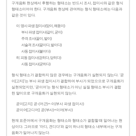
구개음화 현상에서 후행하는 형태소는 반드시 조사, 접미사와 같은 형식
형태소이어야 한다. 구개음화 현상에 관여하는 형식 형태소에는 다음과
같은 것이 있다.
이: 명사 파생 접미사(맏이, 해돋이)
부사 파생 접미사(같이, 굳이)
주격 조사(끝이, 밭이)
서술격 조사(끝이다, 밭이다)
사동 접미사(붙이다)
히: 피동 접미사(걷히다, 닫히다)
사동 접미사(굳히다)
형식 형태소가 결합하지 않은 경우에는 구개음화가 실현되지 않는다. ‘곧
이[고지]’는 부사 파생 접미사가 결합하여 부사가 되었으므로 구개음화가
실현되었지만, ‘곧이어’는 형식 형태소가 아닌 실질 형태소 부사가 결합
한 말이므로 구개음화가 실현되지 않는다.
곧이[고지]: 곧-­(어근)+­-이(부사 파생 접미사)
곧이어[고디어]: 곧(부사)+이어(부사)
현재 표준어에서 구개음화는 형태소와 형태소가 결합할 때 일어나는 현
상이다. 그러므로 ‘마디, 견디다’와 같이 하나의 형태소 내부에서는 구개
음화가 일어나지 않는다.