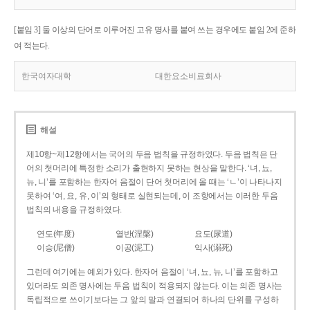
[붙임 3] 둘 이상의 단어로 이루어진 고유 명사를 붙여 쓰는 경우에도 붙임 2에 준하
여 적는다.
한국여자대학
대한요소비료회사
해설
제10항~제12항에서는 국어의 두음 법칙을 규정하였다. 두음 법칙은 단
어의 첫머리에 특정한 소리가 출현하지 못하는 현상을 말한다. ‘녀, 뇨,
뉴, 니’를 포함하는 한자어 음절이 단어 첫머리에 올 때는 ‘ㄴ’이 나타나지
못하여 ‘여, 요, 유, 이’의 형태로 실현되는데, 이 조항에서는 이러한 두음
법칙의 내용을 규정하였다.
연도(年度)
열반(涅槃)
요도(尿道)
이승(尼僧)
이공(泥工)
익사(溺死)
그런데 여기에는 예외가 있다. 한자어 음절이 ‘녀, 뇨, 뉴, 니’를 포함하고
있더라도 의존 명사에는 두음 법칙이 적용되지 않는다. 이는 의존 명사는
독립적으로 쓰이기보다는 그 앞의 말과 연결되어 하나의 단위를 구성하