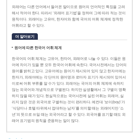
외래어는 다른 언어에서 들어온 말이므로 원어의 언어적인 특징을 고려
해서 적어야 한다. 따라서 ‘외래어 표기법’을 정하여 그에 따라 적는 것이
원칙이다. 외래어는 고유어, 한자어와 함께 국어의 어휘 체계에 정착한
어휘라고 할 수 있다.
더 알아보기
원어에 따른 한국어 어휘 체계
한국어의 어휘 체계는 고유어, 한자어, 외래어로 나눌 수 있다. 이들은 원
어에 차이가 있을 뿐 모두 한국어 어휘에 속한다. 국어사전에서는 단어의
원어를 밝히고 있다. 고유어에는 원어가 제시되어 있지 않고 한자어에는
한자가, 외래어에는 각 단어의 원어명과 로마자 표기가 제시되어 있어서
이로써 어휘 부류를 알 수가 있다. 외래어는 국어의 어휘 체계에 속하지
않는 외국어와 개념적으로 구별된다. 하지만 실생활에서 그 구별이 명확
하지 않을 때가 있다. 현실적으로는 국어사전에 실린 어휘는 외래어, 실
리지 않은 것은 외국어로 구별하는 것이 편리하다. 예컨대 ‘보이(boy)’가
‘식당이나 호텔 따위에서 접대하는 남자’를 의미할 때는 외래어지만 ‘소
년’의 뜻으로 쓰일 때는 외국어라고 할 수 있다. 외국어를 표기할 때도 외
래어 표기법의 원칙을 준용하는 일이 많다.