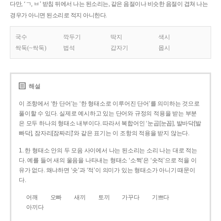
다만, ‘ㄱ, ㅂ’ 받침 뒤에서 나는 된소리는, 같은 음절이나 비슷한 음절이 겹쳐 나는
경우가 아니면 된소리로 적지 아니한다.
국수
깍두기
딱지
색시
싹둑(~싹둑)
법석
갑자기
몹시
해설
이 조항에서 ‘한 단어’는 ‘한 형태소로 이루어진 단어’를 의미하는 것으로
풀이할 수 있다. 실제로 예시하고 있는 단어와 규정의 적용을 받는 부분
은 모두 하나의 형태소 내부이다. 따라서 복합어인 ‘눈곱[눈꼽], 발바닥[발
빠닥], 잠자리[잠짜리]’와 같은 표기는 이 조항의 적용을 받지 않는다.
1. 한 형태소 안의 두 모음 사이에서 나는 된소리는 소리 나는 대로 적는
다. 예를 들어 새의 울음을 나타내는 형태소 ‘소쩍’은 ‘솟적’으로 적을 이
유가 없다. 왜냐하면 ‘솟’과 ‘적’이 의미가 있는 형태소가 아니기 때문이
다.
어깨
오빠
새끼
토끼
가꾸다
기쁘다
아끼다