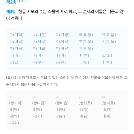
제2장 자모
제4항
한글 자모의 수는 스물넉 자로 하고, 그 순서와 이름은 다음과 같
이 정한다.
ㄱ(기역)
ㄴ(니은)
ㄷ(디귿)
ㄹ(리을)
ㅁ(미음)
ㅂ(비읍)
ㅅ(시옷)
ㅇ(이응)
ㅈ(지읒)
ㅊ(치읓)
ㅋ(키읔)
ㅌ(티읕)
ㅍ(피읖)
ㅎ(히읗)
ㅏ(아)
ㅑ(야)
ㅓ(어)
ㅕ(여)
ㅗ(오)
ㅛ(요)
ㅜ(우)
ㅠ(유)
ㅡ(으)
ㅣ(이)
[붙임 1] 위의 자모로써 적을 수 없는 소리는 두 개 이상의 자모를 어울러서 적되, 그
순서와 이름은 다음과 같이 정한다.
ㄲ
ㄸ
ㅃ
ㅆ
ㅉ
(쌍기역)
(쌍디귿)
(쌍비읍)
(쌍시옷)
(쌍지읒)
ㅐ(애)
ㅒ(얘)
ㅔ(에)
ㅖ(예)
ㅘ(와)
ㅙ(왜)
ㅚ(외)
ㅝ(워)
ㅞ(웨)
ㅟ(위)
ㅢ(의)