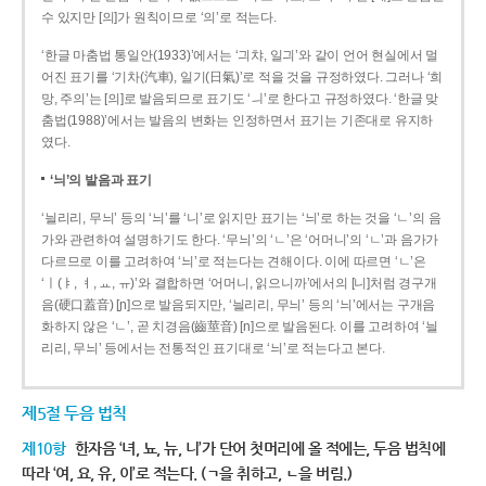
수 있지만 [의]가 원칙이므로 ‘의’로 적는다.
‘한글 마춤법 통일안(1933)’에서는 ‘긔챠, 일긔’와 같이 언어 현실에서 멀
어진 표기를 ‘기차(汽車), 일기(日氣)’로 적을 것을 규정하였다. 그러나 ‘희
망, 주의’는 [의]로 발음되므로 표기도 ‘ㅢ’로 한다고 규정하였다. ‘한글 맞
춤법(1988)’에서는 발음의 변화는 인정하면서 표기는 기존대로 유지하
였다.
‘늬’의 발음과 표기
‘늴리리, 무늬’ 등의 ‘늬’를 ‘니’로 읽지만 표기는 ‘늬’로 하는 것을 ‘ㄴ’의 음
가와 관련하여 설명하기도 한다. ‘무늬’의 ‘ㄴ’은 ‘어머니’의 ‘ㄴ’과 음가가
다르므로 이를 고려하여 ‘늬’로 적는다는 견해이다. 이에 따르면 ‘ㄴ’은
‘ㅣ(ㅑ, ㅕ, ㅛ, ㅠ)’와 결합하면 ‘어머니, 읽으니까’에서의 [니]처럼 경구개
음(硬口蓋音) [ɲ]으로 발음되지만, ‘늴리리, 무늬’ 등의 ‘늬’에서는 구개음
화하지 않은 ‘ㄴ’, 곧 치경음(齒莖音) [n]으로 발음된다. 이를 고려하여 ‘늴
리리, 무늬’ 등에서는 전통적인 표기대로 ‘늬’로 적는다고 본다.
제5절 두음 법칙
제10항
한자음 ‘녀, 뇨, 뉴, 니’가 단어 첫머리에 올 적에는, 두음 법칙에
따라 ‘여, 요, 유, 이’로 적는다. (ㄱ을 취하고, ㄴ을 버림.)