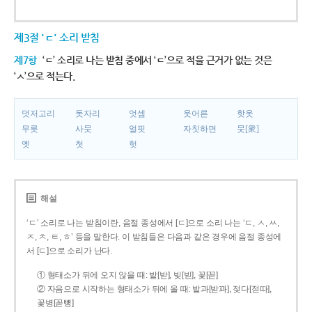
제3절 'ㄷ' 소리 받침
제7항
‘ㄷ’ 소리로 나는 받침 중에서 ‘ㄷ’으로 적을 근거가 없는 것은
‘ㅅ’으로 적는다.
덧저고리
돗자리
엇셈
웃어른
핫옷
무릇
사뭇
얼핏
자칫하면
뭇[衆]
옛
첫
헛
해설
‘ㄷ’ 소리로 나는 받침이란, 음절 종성에서 [ㄷ]으로 소리 나는 ‘ㄷ, ㅅ, ㅆ,
ㅈ, ㅊ, ㅌ, ㅎ’ 등을 말한다. 이 받침들은 다음과 같은 경우에 음절 종성에
서 [ㄷ]으로 소리가 난다.
① 형태소가 뒤에 오지 않을 때: 밭[받], 빚[빋], 꽃[꼳]
② 자음으로 시작하는 형태소가 뒤에 올 때: 밭과[받꽈], 젖다[젇따],
꽃병[꼳뼝]