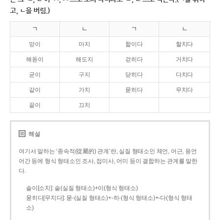
고, ㄴ을 버림.)
ㄱ
ㄴ
ㄱ
ㄴ
맏이
마지
핥이다
할치다
해돋이
해도지
걷히다
거치다
굳이
구지
닫히다
다치다
같이
가치
묻히다
무치다
끝이
끄치
해설
여기서 말하는 ‘종속적(從屬的) 관계’란, 실질 형태소인 체언, 어근, 용언
어간 등에 형식 형태소인 조사, 접미사, 어미 등이 결합하는 관계를 말한
다.
솥이[소치]: 솥(실질 형태소)+이(형식 형태소)
묻히다[무치다]: 묻­-(실질 형태소)+­-히­-(형식 형태소)+-다(형식 형태
소)