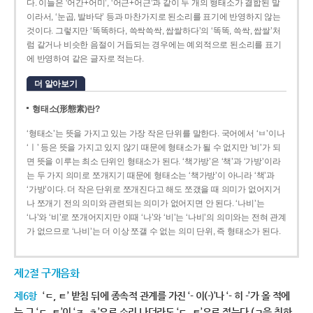
다. 이들은 ‘어간+어미’, ‘어근+어근’과 같이 두 개의 형태소가 결합된 말
이라서, ‘눈곱, 발바닥’ 등과 마찬가지로 된소리를 표기에 반영하지 않는
것이다. 그렇지만 ‘똑똑하다, 쓱싹쓱싹, 쌉쌀하다’의 ‘똑똑, 쓱싹, 쌉쌀’처
럼 같거나 비슷한 음절이 거듭되는 경우에는 예외적으로 된소리를 표기
에 반영하여 같은 글자로 적는다.
더 알아보기
형태소(形態素)란?
‘형태소’는 뜻을 가지고 있는 가장 작은 단위를 말한다. 국어에서 ‘ㅂ’이나
‘ㅣ’ 등은 뜻을 가지고 있지 않기 때문에 형태소가 될 수 없지만 ‘비’가 되
면 뜻을 이루는 최소 단위인 형태소가 된다. ‘책가방’은 ‘책’과 ‘가방’이라
는 두 가지 의미로 쪼개지기 때문에 형태소는 ‘책가방’이 아니라 ‘책’과
‘가방’이다. 더 작은 단위로 쪼개진다고 해도 쪼갰을 때 의미가 없어지거
나 쪼개기 전의 의미와 관련되는 의미가 없어지면 안 된다. ‘나비’는
‘나’와 ‘비’로 쪼개어지지만 이때 ‘나’와 ‘비’는 ‘나비’의 의미와는 전혀 관계
가 없으므로 ‘나비’는 더 이상 쪼갤 수 없는 의미 단위, 즉 형태소가 된다.
제2절 구개음화
제6항
‘ㄷ, ㅌ’ 받침 뒤에 종속적 관계를 가진 ‘- 이(-)’나 ‘- 히 -’가 올 적에
는 그 ‘ㄷ, ㅌ’이 ‘ㅈ, ㅊ’으로 소리 나더라도 ‘ㄷ, ㅌ’으로 적는다.(ㄱ을 취하