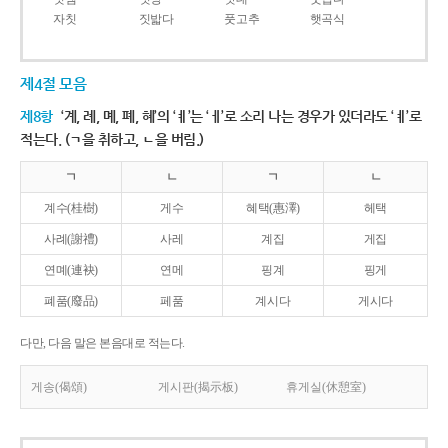
자칫
짓밟다
풋고추
햇곡식
제4절 모음
제8항
‘계, 례, 몌, 폐, 혜’의 ‘ㅖ’는 ‘ㅔ’로 소리 나는 경우가 있더라도 ‘ㅖ’로
적는다. (ㄱ을 취하고, ㄴ을 버림.)
ㄱ
ㄴ
ㄱ
ㄴ
계수(桂樹)
게수
혜택(惠澤)
헤택
사례(謝禮)
사레
계집
게집
연몌(連袂)
연메
핑계
핑게
폐품(廢品)
페품
계시다
게시다
다만, 다음 말은 본음대로 적는다.
게송(偈頌)
게시판(揭示板)
휴게실(休憩室)