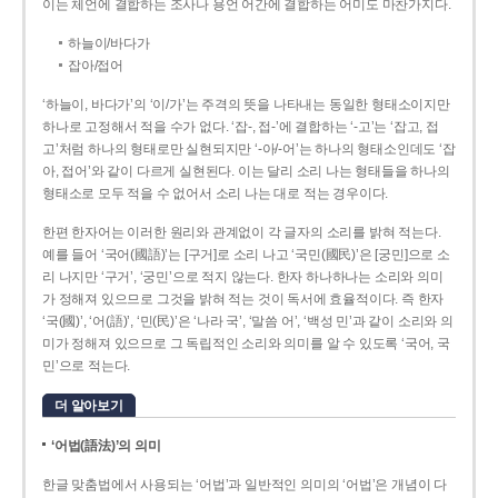
이는 체언에 결합하는 조사나 용언 어간에 결합하는 어미도 마찬가지다.
하늘이/바다가
잡아/접어
‘하늘이, 바다가’의 ‘이/가’는 주격의 뜻을 나타내는 동일한 형태소이지만
하나로 고정해서 적을 수가 없다. ‘잡-, 접-’에 결합하는 ‘-고’는 ‘잡고, 접
고’처럼 하나의 형태로만 실현되지만 ‘-아/-어’는 하나의 형태소인데도 ‘잡
아, 접어’와 같이 다르게 실현된다. 이는 달리 소리 나는 형태들을 하나의
형태소로 모두 적을 수 없어서 소리 나는 대로 적는 경우이다.
한편 한자어는 이러한 원리와 관계없이 각 글자의 소리를 밝혀 적는다.
예를 들어 ‘국어(國語)’는 [구거]로 소리 나고 ‘국민(國民)’은 [궁민]으로 소
리 나지만 ‘구거’, ‘궁민’으로 적지 않는다. 한자 하나하나는 소리와 의미
가 정해져 있으므로 그것을 밝혀 적는 것이 독서에 효율적이다. 즉 한자
‘국(國)’, ‘어(語)’, ‘민(民)’은 ‘나라 국’, ‘말씀 어’, ‘백성 민’과 같이 소리와 의
미가 정해져 있으므로 그 독립적인 소리와 의미를 알 수 있도록 ‘국어, 국
민’으로 적는다.
더 알아보기
‘어법(語法)’의 의미
한글 맞춤법에서 사용되는 ‘어법’과 일반적인 의미의 ‘어법’은 개념이 다