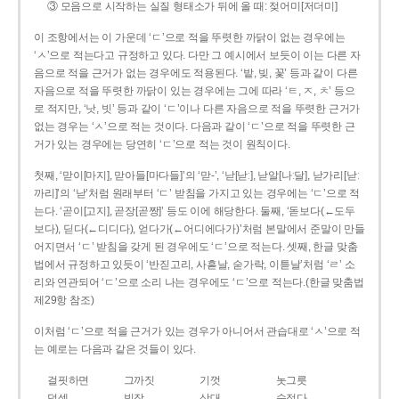
③ 모음으로 시작하는 실질 형태소가 뒤에 올 때: 젖어미[저더미]
이 조항에서는 이 가운데 ‘ㄷ’으로 적을 뚜렷한 까닭이 없는 경우에는
‘ㅅ’으로 적는다고 규정하고 있다. 다만 그 예시에서 보듯이 이는 다른 자
음으로 적을 근거가 없는 경우에도 적용된다. ‘밭, 빚, 꽃’ 등과 같이 다른
자음으로 적을 뚜렷한 까닭이 있는 경우에는 그에 따라 ‘ㅌ, ㅈ, ㅊ’ 등으
로 적지만, ‘낫, 빗’ 등과 같이 ‘ㄷ’이나 다른 자음으로 적을 뚜렷한 근거가
없는 경우는 ‘ㅅ’으로 적는 것이다. 다음과 같이 ‘ㄷ’으로 적을 뚜렷한 근
거가 있는 경우에는 당연히 ‘ㄷ’으로 적는 것이 원칙이다.
첫째, ‘맏이[마지], 맏아들[마다들]’의 ‘맏-’, ‘낟[낟ː], 낟알[나ː달], 낟가리[낟ː
까리]’의 ‘낟’처럼 원래부터 ‘ㄷ’ 받침을 가지고 있는 경우에는 ‘ㄷ’으로 적
는다. ‘곧이[고지], 곧장[곧짱]’ 등도 이에 해당한다. 둘째, ‘돋보다(←도두
보다), 딛다(←디디다), 얻다가(←어디에다가)’처럼 본말에서 준말이 만들
어지면서 ‘ㄷ’ 받침을 갖게 된 경우에도 ‘ㄷ’으로 적는다. 셋째, 한글 맞춤
법에서 규정하고 있듯이 ‘반짇고리, 사흗날, 숟가락, 이튿날’처럼 ‘ㄹ’ 소
리와 연관되어 ‘ㄷ’으로 소리 나는 경우에도 ‘ㄷ’으로 적는다.(한글 맞춤법
제29항 참조)
이처럼 ‘ㄷ’으로 적을 근거가 있는 경우가 아니어서 관습대로 ‘ㅅ’으로 적
는 예로는 다음과 같은 것들이 있다.
걸핏하면
그까짓
기껏
놋그릇
덧셈
빗장
삿대
숫접다