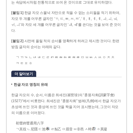
는 속담에서처럼 전통적으로 쓰여 온 것이므로 그대로 유지하였다.
[붙임 1]
한글 자모 스물넉 자만으로 적을 수 없는 소리들을 적기 위하여,
자모 두 개를 어우른 글자인 ‘ㄲ, ㄸ, ㅃ, ㅆ, ㅉ’, ‘ㅐ, ㅒ, ㅔ, ㅖ, ㅘ, ㅚ, ㅝ,
ㅟ, ㅢ’와 자모 세 개를 어우른 글자인 ‘ㅙ, ㅞ’를 쓴다는 것을 보여 준 것이
다.
[붙임 2]
사전에 올릴 적의 순서를 명확하게 하려고 제시한 것이다. 한편
받침 글자의 순서는 아래와 같다.
ㄱ ㄲ ㄳ ㄴ ㄵ ㄶ ㄷ ㄹ ㄺ ㄻ ㄼ ㄽ ㄾ ㄿ ㅀ ㅁ ㅂ ㅄ ㅅ ㅆ ㅇ ㅈ ㅊ
ㅋ ㅌ ㅍ ㅎ
더 알아보기
한글 자모 명칭의 유래
한글 자모의 수, 순서, 이름은 최세진(崔世珍)의 “훈몽자회(訓蒙字會)
(1527)”에서 비롯한다. 최세진은 “훈몽자회” 범례(凡例)에서 한글 자모가
초성에 쓰인 것과 종성에 쓰인 것을 짝을 지어 표시했는데, 그것이 자모
의 이름으로 이어졌다.
初聲終聲通用八字
ㄱ其役 ㄴ尼隱 ㄷ池
ㄹ梨乙 ㅁ眉音 ㅂ非邑 ㅅ時
ㆁ異凝