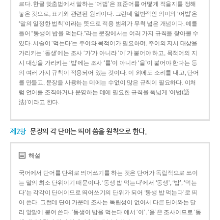
르다. 한글 맞춤법에서 말하는 ‘어법’은 표준어를 어떻게 적을지를 정해
놓은 것으로, 표기와 관련된 원리이다. 그런데 일반적인 의미의 ‘어법’은
‘말의 일정한 법칙’이라는 뜻으로 적용 범위가 무척 넓은 개념이다. 예를
들어 “동생이 밥을 먹는다.”라는 문장에서는 여러 가지 규칙을 찾아볼 수
있다. 서술어 ‘먹는다’는 주어와 목적어가 필요하며, 주어의 지시 대상을
가리키는 ‘동생’에는 조사 ‘가’가 아니라 ‘이’가 붙어야 하고, 목적어의 지
시 대상을 가리키는 ‘밥’에는 조사 ‘를’이 아니라 ‘을’이 붙어야 한다는 등
의 여러 가지 규칙이 적용되어 있는 것이다. 이 외에도 소리를 내고, 단어
를 만들고, 문장을 사용하는 데에는 수없이 많은 규칙이 필요하다. 이처
럼 언어를 조직하거나 운영하는 데에 필요한 규칙을 폭넓게 ‘어법(語
法)’이라고 한다.
제2항
문장의 각 단어는 띄어 씀을 원칙으로 한다.
해설
국어에서 단어를 단위로 띄어쓰기를 하는 것은 단어가 독립적으로 쓰이
는 말의 최소 단위이기 때문이다. ‘동생 밥 먹는다’에서 ‘동생’, ‘밥’, ‘먹는
다’는 각각이 단어이므로 띄어쓰기의 단위가 되어 ‘동생 밥 먹는다’로 띄
어 쓴다. 그런데 단어 가운데 조사는 독립성이 없어서 다른 단어와는 달
리 앞말에 붙여 쓴다. ‘동생이 밥을 먹는다’에서 ‘이’, ‘을’은 조사이므로 ‘동