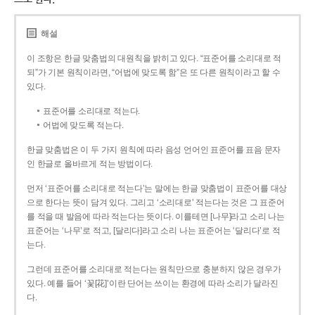
해설
이 조항은 한글 맞춤법의 대원칙을 밝히고 있다. “표준어를 소리대로 적
되”가 기본 원칙이라면, “어법에 맞도록 함”은 또 다른 원칙이라고 할 수
있다.
표준어를 소리대로 적는다.
어법에 맞도록 적는다.
한글 맞춤법은 이 두 가지 원칙에 따라 음성 언어인 표준어를 표음 문자
인 한글로 올바르게 적는 방법이다.
먼저 ‘표준어를 소리대로 적는다’는 말에는 한글 맞춤법이 표준어를 대상
으로 한다는 뜻이 담겨 있다. 그리고 ‘소리대로’ 적는다는 것은 그 표준어
를 적을 때 발음에 따라 적는다는 뜻이다. 이를테면 [나무]라고 소리 나는
표준어는 ‘나무’로 적고, [달리다]라고 소리 나는 표준어는 ‘달리다’로 적
는다.
그런데 표준어를 소리대로 적는다는 원칙만으로 충분하지 않은 경우가
있다. 예를 들어 ‘꽃[花]’이란 단어는 쓰이는 환경에 따라 소리가 달라진
다.