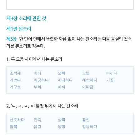
제3장 소리에 관한 것
제1절 된소리
제5항
한 단어 안에서 뚜렷한 까닭 없이 나는 된소리는 다음 음절의 첫소
리를 된소리로 적는다.
1. 두 모음 사이에서 나는 된소리
소쩍새
어깨
오빠
으뜸
아끼다
기쁘다
깨끗하다
어떠하다
해쓱하다
가끔
거꾸로
부썩
어찌
이따금
2. ‘ㄴ, ㄹ, ㅁ, ㅇ’ 받침 뒤에서 나는 된소리
산뜻하다
잔뜩
살짝
훨씬
담뿍
움찔
몽땅
엉뚱하다