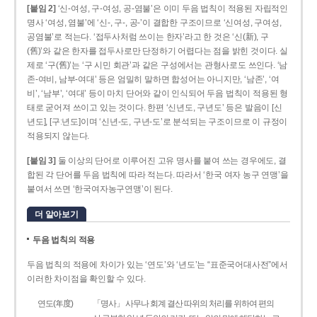
[붙임 2]
‘신-여성, 구-여성, 공-염불’은 이미 두음 법칙이 적용된 자립적인
명사 ‘여성, 염불’에 ‘신-, 구-, 공-’이 결합한 구조이므로 ‘신여성, 구여성,
공염불’로 적는다. ‘접두사처럼 쓰이는 한자’라고 한 것은 ‘신(新), 구
(舊)’와 같은 한자를 접두사로만 단정하기 어렵다는 점을 밝힌 것이다. 실
제로 ‘구(舊)’는 ‘구 시민 회관’과 같은 구성에서는 관형사로도 쓰인다. ‘남
존­-여비, 남부-­여대’ 등은 엄밀히 말하면 합성어는 아니지만, ‘남존’, ‘여
비’, ‘남부’, ‘여대’ 등이 마치 단어와 같이 인식되어 두음 법칙이 적용된 형
태로 굳어져 쓰이고 있는 것이다. 한편 ‘신년도, 구년도’ 등은 발음이 [신
년도], [구ː년도]이며 ‘신년­-도, 구년-­도’로 분석되는 구조이므로 이 규정이
적용되지 않는다.
[붙임 3]
둘 이상의 단어로 이루어진 고유 명사를 붙여 쓰는 경우에도, 결
합된 각 단어를 두음 법칙에 따라 적는다. 따라서 ‘한국 여자 농구 연맹’을
붙여서 쓰면 ‘한국여자농구연맹’이 된다.
더 알아보기
두음 법칙의 적용
두음 법칙의 적용에 차이가 있는 ‘연도’와 ‘년도’는 “표준국어대사전”에서
이러한 차이점을 확인할 수 있다.
연도(年度)
「명사」 사무나 회계 결산 따위의 처리를 위하여 편의