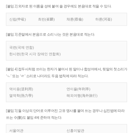
[붙임 2] 외자로 된 이름을 성에 붙여 쓸 경우에도 본음대로 적을 수 있다.
신립(申砬)
최린(崔麟)
채륜(蔡倫)
하륜(河崙)
[붙임 3] 준말에서 본음으로 소리 나는 것은 본음대로 적는다.
국련(국제 연합)
한시련(한국 시각 장애인 연합회)
[붙임 4] 접두사처럼 쓰이는 한자가 붙어서 된 말이나 합성어에서, 뒷말의 첫소리가
‘ㄴ’ 또는 ‘ㄹ’ 소리로 나더라도 두음 법칙에 따라 적는다.
역이용(逆利用)
연이율(年利率)
열역학(熱力學)
해외여행(海外旅行)
[붙임 5] 둘 이상의 단어로 이루어진 고유 명사를 붙여 쓰는 경우나 십진법에 따라
쓰는 수(數)도 붙임 4에 준하여 적는다.
서울여관
신흥이발관