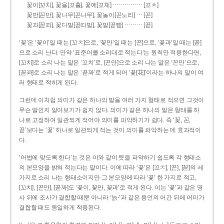
……………
꽃이[꼬치], 꽃을[꼬츨], 꽃에[꼬체]
[꼬ㅊ]
…
꽃만[꼰만], 꽃나무[꼰나무], 꽃놀이[꼰노리]
[꼰]
………
꽃과[꼳꽈], 꽃다발[꼳따발], 꽃밭[꼳빧]
[꼳]
‘꽃’은 ‘꽃이’일 때는 [꼬ㅊ]으로, ‘꽃만’일 때는 [꼰]으로, ‘꽃과’일 때는 [꼳]
으로 소리 난다. 만약 ‘표준어를 소리대로 적는다’는 원칙만 적용한다면,
[꼬치]로 소리 나는 말은 ‘꼬치’로, [꼰만]으로 소리 나는 말은 ‘꼰만’으로,
[꼳꽈]로 소리 나는 말은 ‘꼳꽈’로 적게 되어 ‘꽃[花]’이라는 하나의 말이 여
러 형태로 적히게 된다.
그런데 이처럼 의미가 같은 하나의 말을 여러 가지 형태로 적으면 그것이
무슨 말인지 알아보기가 쉽지 않다. 의미가 같은 하나의 말은 형태를 하
나로 고정하여 일관되게 적어야 의미를 파악하기가 쉽다. 즉 ‘꽃, 꼰,
꼳’보다는 ‘꽃’ 하나로 일관되게 적는 것이 의미를 파악하는 데 효과적이
다.
‘어법에 맞도록 한다’는 것은 이와 같이 뜻을 파악하기 쉽도록 각 형태소
의 본모양을 밝혀 적는다는 말이다. 이에 따라 ‘꽃’은 [꼬ㅊ], [꼰], [꼳]의 세
가지로 소리 나는 형태소이지만 그 본모양에 따라 ‘꽃’ 한 가지로 적고,
[꼬치], [꼰만], [꼳꽈]도 ‘꽃이, 꽃만, 꽃과’로 적게 된다. 이는 ‘꽃’과 같은 명
사 뒤에 조사가 결합할 때뿐 아니라 ‘늙-’과 같은 용언의 어간 뒤에 어미가
결합할 때도 동일하게 적용된다.