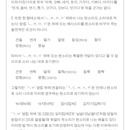
이와 마찬가지로 위의 ‘어깨, 오빠, 새끼, 토끼, 가꾸다, 기쁘다, 아끼다’를
‘엇개, 옵바, 샛기, 톳기, 갓구다, 깃브다, 앗기다’로 적을 근거는 없다.
2. 또한 한 형태소에서 ‘ㄴ, ㄹ, ㅁ, ㅇ’ 뒤에서 나는 된소리도 소리대로 적
는다. 받침 ‘ㄴ, ㄹ, ㅁ, ㅇ’은 뒤에 오는 예사소리를 된소리로 바꾸어 주는
필연적인 조건이 아니다.
건들
번개
딸기
절벙
듬성
함지
(하다)
껑둥
뭉실
(하다)
따라서 ‘ㄴ, ㄹ, ㅁ, ㅇ’ 뒤에 오는 된소리는 특별한 까닭이 있다고 할 수 없
으므로 소리 나는 대로 표기한다.
건뜻
번쩍
딸꾹
절뚝
듬뿍
함빡
(거리다)
껑뚱
뭉뚱
(하다)
(그리다)
그렇지만 ‘ㄱ, ㅂ’ 받침 뒤에 연결되는 ‘ㄱ, ㄷ, ㅂ, ㅅ, ㅈ’은 언제나 된소리
로 소리 나므로 이러한 경우에는 된소리로 표기하지 않는다.
늑대[늑때]
낙지[낙찌]
접시[접씨]
갑자기[갑짜기]
‘ㄱ, ㅂ’ 받침 외에 ‘믿고[믿꼬], 잊지[읻찌]’와 ‘낯설다[낟썰다]’처럼 앞말의
받침이 [ㄷ]으로 발음될 때 뒷말의 첫소리가 된소리로 나는 예들도 있다.
이러한 말 역시 된소리를 표기에 반영하지 않는데 이는 다른 이유에서이