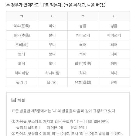
는 경우가 있더라도 ‘ㅢ’로 적는다. (ㄱ을 취하고, ㄴ을 버림.)
ㄱ
ㄴ
ㄱ
ㄴ
의의(意義)
의이
닁큼
닝큼
본의(本義)
본이
띄어쓰기
띠어쓰기
무늬[紋]
무니
씌어
씨어
보늬
보니
틔어
티어
오늬
오니
희망(希望)
히망
하늬바람
하니바람
희다
히다
늴리리
닐리리
유희(遊戱)
유히
해설
표준 발음법 제5항에서는 ‘ㅢ’의 발음을 다음과 같이 규정하고 있다.
① 자음을 첫소리로 가지고 있는 음절의 ‘ㅢ’는 [ㅣ]로 발음한다.
늴리리[닐리리]
씌어[씨어]
유희[유히]
② 단어의 첫음절 이외의 ‘의’는 [이]로, 조사 ‘의’는 [에]로 발음할 수 있다.