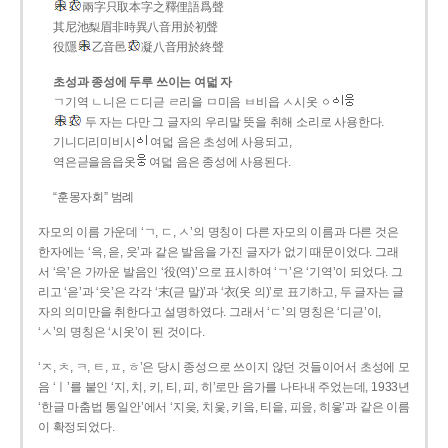
兩字只取本字之釋俚語爲聲
其尼池梨眉非時異八音用於初聲
役隱
乙音邑
凝八音用於終聲
초성과 종성에 두루 쓰이는 여덟 자
ㄱ기역 ㄴ니은 ㄷ디귿 ㄹ리을 ㅁ미음 ㅂ비읍 ㅅ시옷 ㆁ
두 자는 다만 그 글자의 우리말 뜻을 취해 소리로 사용한다.
기니디리미비시
여덟 음은 초성에 사용되고,
역은귿을음읍옷
여덟 음은 종성에 사용된다.
“훈몽자회” 범례
자모의 이름 가운데 ‘ㄱ, ㄷ, ㅅ’의 명칭이 다른 자모의 이름과 다른 것은
한자에는 ‘윽, 읃, 읏’과 같은 발음을 가진 글자가 없기 때문이었다. 그래
서 ‘윽’은 가까운 발음인 ‘役(역)’으로 표시하여 ‘ㄱ’은 ‘기역’이 되었다. 그
리고 ‘읃’과 ‘읏’은 각각 ‘末(귿 말)’과 ‘衣(옷 의)’로 표기하고, 두 글자는 글
자의 의미만을 취한다고 설명하였다. 그래서 ‘ㄷ’의 명칭은 ‘디귿’이,
‘ㅅ’의 명칭은 ‘시옷’이 된 것이다.
‘ㅈ, ㅊ, ㅋ, ㅌ, ㅍ, ㅎ’은 당시 종성으로 쓰이지 않던 것들이어서 초성에 모
음 ‘ㅣ’를 붙인 ‘지, 치, 키, 티, 피, 히’로만 음가를 나타내 주었는데, 1933년
‘한글 마춤법 통일안’에서 ‘지읒, 치읓, 키읔, 티읕, 피읖, 히읗’과 같은 이름
이 확정되었다.