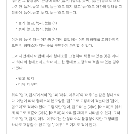
‘늙-’은 그 활용형이 환경에 따라 [늘거], [늘꼬], [늑찌], [능는] 등으로 소리
나지만 ‘늘거, 늘꼬, 늑찌, 능는’으로 적지 않고 ‘늙-’으로 어간의 형태를 고
정하여 ‘늙어, 늙고, 늙지, 늙는’으로 적는다.
늘거, 늘꼬, 늑찌, 능는 (×)
늙어, 늙고, 늙지, 늙는 (○)
이처럼 ‘늙-­’이라는 어간과 거기에 결합하는 어미의 형태를 고정하여 적
으면 각 형태소가 지닌 뜻을 분명하게 파악할 수 있다.
그러나 언제나 어법에 따라 형태소를 고정하여 적을 수 있는 것은 아니
다. 하나의 형태소라고 하더라도 한 형태로 고정하여 적을 수 없는 경우
가 있다.
덥고, 덥지
더워, 더우며
위의 ‘덥고, 덥지’에서의 ‘덥-­’과 ‘더워, 더우며’의 ‘더우-­’는 같은 형태소이
다. 어법에 따라 형태소의 본모양을 ‘덥-­’으로 고정하여 적는다면 ‘덥어,
덥으며’로 적어야 한다. 그렇지만 ‘덥어, 덥으며’는 [더버], [더브며]로 읽히
게 되므로 표준어 [더워], [더우며]의 소리를 제대로 나타낼 수 없다. 그러
므로 ‘덥고, 덥지, 더워, 더우며’는 한 형태소의 활용형이지만 그 형태를
하나로 고정할 수 없고 ‘덥-’, ‘더우-’ 두 가지로 적게 된다.