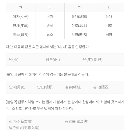
ㄱ
ㄴ
ㄱ
ㄴ
여자(女子)
녀자
유대(紐帶)
뉴대
연세(年歲)
년세
이토(泥土)
니토
요소(尿素)
뇨소
익명(匿名)
닉명
다만, 다음과 같은 의존 명사에서는 ‘냐, 녀’ 음을 인정한다.
냥(兩)
냥쭝(兩-)
년(年)(몇 년)
[붙임 1] 단어의 첫머리 이외의 경우에는 본음대로 적는다.
남녀(男女)
당뇨(糖尿)
결뉴(結紐)
은닉(隱匿)
[붙임 2] 접두사처럼 쓰이는 한자가 붙어서 된 말이나 합성어에서, 뒷말의 첫소리가
‘ㄴ’ 소리로 나더라도 두음 법칙에 따라 적는다.
신여성(新女性)
공염불(空念佛)
남존여비(男尊女卑)