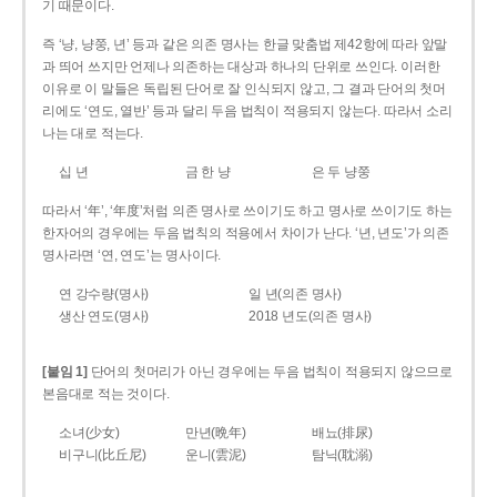
기 때문이다.
즉 ‘냥, 냥쭝, 년’ 등과 같은 의존 명사는 한글 맞춤법 제42항에 따라 앞말
과 띄어 쓰지만 언제나 의존하는 대상과 하나의 단위로 쓰인다. 이러한
이유로 이 말들은 독립된 단어로 잘 인식되지 않고, 그 결과 단어의 첫머
리에도 ‘연도, 열반’ 등과 달리 두음 법칙이 적용되지 않는다. 따라서 소리
나는 대로 적는다.
십 년
금 한 냥
은 두 냥쭝
따라서 ‘年’, ‘年度’처럼 의존 명사로 쓰이기도 하고 명사로 쓰이기도 하는
한자어의 경우에는 두음 법칙의 적용에서 차이가 난다. ‘년, 년도’가 의존
명사라면 ‘연, 연도’는 명사이다.
연 강수량(명사)
일 년(의존 명사)
생산 연도(명사)
2018 년도(의존 명사)
[붙임 1]
단어의 첫머리가 아닌 경우에는 두음 법칙이 적용되지 않으므로
본음대로 적는 것이다.
소녀(少女)
만년(晩年)
배뇨(排尿)
비구니(比丘尼)
운니(雲泥)
탐닉(耽溺)