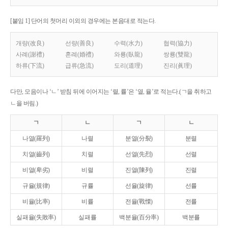
[붙임 1] 단어의 첫머리 이외의 경우에는 본음대로 적는다.
개량(改良)
선량(善良)
수력(水力)
협력(協力)
사례(謝禮)
혼례(婚禮)
와룡(臥龍)
쌍룡(雙龍)
하류(下流)
급류(急流)
도리(道理)
진리(眞理)
다만, 모음이나 ‘ㄴ’ 받침 뒤에 이어지는 ‘렬, 률’은 ‘열, 율’로 적는다.(ㄱ을 취하고
ㄴ을 버림.)
ㄱ
ㄴ
ㄱ
ㄴ
나열(羅列)
나렬
분열(分裂)
분렬
치열(齒列)
치렬
선열(先烈)
선렬
비열(卑劣)
비렬
진열(陳列)
진렬
규율(規律)
규률
선율(旋律)
선률
비율(比率)
비률
전율(戰慄)
전률
실패율(失敗率)
실패률
백분율(百分率)
백분률