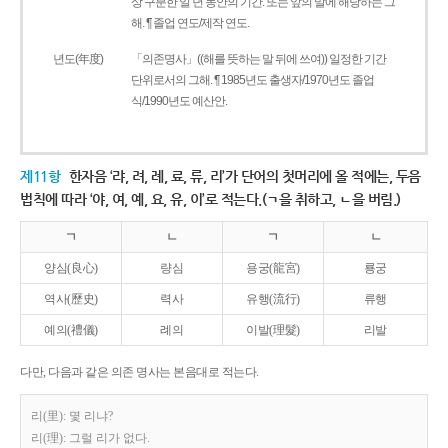
상 구분한 일 년 동안의 기간. 또는 앞의 말에 해당하는 그
해. ¶ 졸업 연도/제작 연도.
년도(年度)
「의존명사」((해를 뜻하는 말 뒤에 쓰여)) 일정한 기간
단위로서의 그해. ¶ 1985년도 출생자/1970년도 졸업
식/1990년도 예산안.
제11항
한자음 ‘랴, 려, 례, 료, 류, 리’가 단어의 첫머리에 올 적에는, 두음
법칙에 따라 ‘야, 여, 예, 요, 유, 이’로 적는다.(ㄱ을 취하고, ㄴ을 버림.)
ㄱ
ㄴ
ㄱ
ㄴ
양심(良心)
량심
용궁(龍宮)
룡궁
역사(歷史)
력사
유행(流行)
류행
예의(禮儀)
례의
이발(理髮)
리발
다만, 다음과 같은 의존 명사는 본음대로 적는다.
리(里): 몇 리냐?
리(理): 그럴 리가 없다.