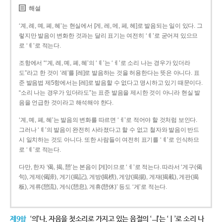
해설
‘계, 례, 몌, 폐, 혜’는 현실에서 [게, 레, 메, 페, 헤]로 발음되는 일이 있다. 그
렇지만 발음이 변화한 것과는 달리 표기는 여전히 ‘ㅖ’로 굳어져 있으므
로 ‘ㅖ’로 적는다.
조항에서 “‘계, 례, 몌, 폐, 혜’의 ‘ㅖ’는 ‘ㅔ’로 소리 나는 경우가 있더라
도”라고 한 것이 ‘례’를 [레]로 발음하는 것을 허용한다는 뜻은 아니다. 표
준 발음법 제5항에서는 [레]로 발음할 수 없다고 명시하고 있기 때문이다.
“소리 나는 경우가 있더라도”는 표준 발음을 제시한 것이 아니라 현실 발
음을 언급한 것이라고 해석해야 한다.
‘계, 몌, 폐, 혜’는 발음의 변화를 따르면 ‘ㅔ’로 적어야 할 것처럼 보인다.
그러나 ‘ㅖ’의 발음이 완전히 사라졌다고 할 수 없고 철자와 발음이 반드
시 일치하는 것도 아니다. 또한 사람들이 여전히 표기를 ‘ㅖ’로 인식하므
로 ‘ㅖ’로 적는다.
다만, 한자 ‘偈, 揭, 憩’는 본음이 [게]이므로 ‘ㅔ’로 적는다. 따라서 ‘게구(偈
句), 게제(偈諦), 게기(揭記), 게방(揭榜), 게양(揭揚), 게재(揭載), 게판(揭
板), 게류(憩流), 게식(憩息), 게휴(憩休)’ 등도 ‘게’로 적는다.
제9항
‘의’나, 자음을 첫소리로 가지고 있는 음절의 ‘ㅢ’는 ‘ㅣ’로 소리 나