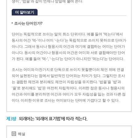
생이’, ‘밥을’과 같이 언제나 앞말에 붙여 쓴다.
더 알아보기
조사는 단어인가?
단어는 독립적으로 쓰이는 말의 최소 단위이다. 예를 들어 ‘먹는다’에서
동사의 어간 ‘먹-­’이나 어미 ‘­-는다’는 독립적으로 쓰이지 못하므로 단어가
아니다. 그래서 동사나 형용사의 어간과 여기에 결합하는 어미는 단어가
아니다. 동사의 어간이나 형용사의 어간은 어미와 서로 결합해야만 단어
가 된다. 예를 들어 ‘먹-’, ‘-는다’는 단어가 아니지만 ‘먹는다’는 단어이다.
조사는 어미와 마찬가지로 단독으로 쓰이지 못할뿐더러 체언 뒤에 연결
되어 실현된다는 점에서 일반적인 단어와는 차이가 있다. 그렇지만 조사
는 결합한 체언과 분리해도 체언이 자립성을 유지한다. ‘밥을’을 ‘밥’과
‘을’로 분리해도 ‘밥’은 여전히 자립적이다. 이러한 점은 동사나 형용사의
어간과 어미를 분리하면 어간과 어미가 모두 자립성을 잃는 것과 다른 점
이다. 이러한 이유로 조사는 어미보다는 단어에 가깝다고 할 수 있다.
제3항
외래어는 ‘외래어 표기법’에 따라 적는다.
해설