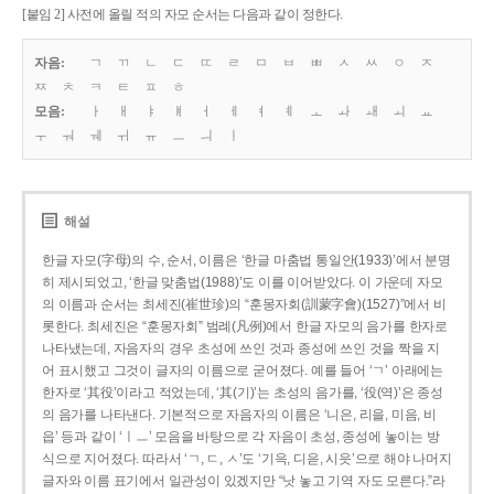
[붙임 2] 사전에 올릴 적의 자모 순서는 다음과 같이 정한다.
자음:
ㄱ
ㄲ
ㄴ
ㄷ
ㄸ
ㄹ
ㅁ
ㅂ
ㅃ
ㅅ
ㅆ
ㅇ
ㅈ
ㅉ
ㅊ
ㅋ
ㅌ
ㅍ
ㅎ
모음:
ㅏ
ㅐ
ㅑ
ㅒ
ㅓ
ㅔ
ㅕ
ㅖ
ㅗ
ㅘ
ㅙ
ㅚ
ㅛ
ㅜ
ㅝ
ㅞ
ㅟ
ㅠ
ㅡ
ㅢ
ㅣ
해설
한글 자모(字母)의 수, 순서, 이름은 ‘한글 마춤법 통일안(1933)’에서 분명
히 제시되었고, ‘한글 맞춤법(1988)’도 이를 이어받았다. 이 가운데 자모
의 이름과 순서는 최세진(崔世珍)의 “훈몽자회(訓蒙字會)(1527)”에서 비
롯한다. 최세진은 “훈몽자회” 범례(凡例)에서 한글 자모의 음가를 한자로
나타냈는데, 자음자의 경우 초성에 쓰인 것과 종성에 쓰인 것을 짝을 지
어 표시했고 그것이 글자의 이름으로 굳어졌다. 예를 들어 ‘ㄱ’ 아래에는
한자로 ‘其役’이라고 적었는데, ‘其(기)’는 초성의 음가를, ‘役(역)’은 종성
의 음가를 나타낸다. 기본적으로 자음자의 이름은 ‘니은, 리을, 미음, 비
읍’ 등과 같이 ‘ㅣㅡ’ 모음을 바탕으로 각 자음이 초성, 종성에 놓이는 방
식으로 지어졌다. 따라서 ‘ㄱ, ㄷ, ㅅ’도 ‘기윽, 디읃, 시읏’으로 해야 나머지
글자와 이름 표기에서 일관성이 있겠지만 “낫 놓고 기역 자도 모른다.”라