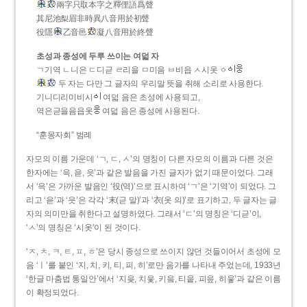
兩字只取本字之釋俚語爲聲
其尼池梨眉非時異八音用於初聲
役隱
乙音邑
凝八音用於終聲
초성과 종성에 두루 쓰이는 여덟 자
ㄱ기역 ㄴ니은 ㄷ디귿 ㄹ리을 ㅁ미음 ㅂ비읍 ㅅ시옷 ㆁ
두 자는 다만 그 글자의 우리말 뜻을 취해 소리로 사용한다.
기니디리미비시
여덟 음은 초성에 사용되고,
역은귿을음읍옷
여덟 음은 종성에 사용된다.
“훈몽자회” 범례
자모의 이름 가운데 ‘ㄱ, ㄷ, ㅅ’의 명칭이 다른 자모의 이름과 다른 것은
한자에는 ‘윽, 읃, 읏’과 같은 발음을 가진 글자가 없기 때문이었다. 그래
서 ‘윽’은 가까운 발음인 ‘役(역)’으로 표시하여 ‘ㄱ’은 ‘기역’이 되었다. 그
리고 ‘읃’과 ‘읏’은 각각 ‘末(귿 말)’과 ‘衣(옷 의)’로 표기하고, 두 글자는 글
자의 의미만을 취한다고 설명하였다. 그래서 ‘ㄷ’의 명칭은 ‘디귿’이,
‘ㅅ’의 명칭은 ‘시옷’이 된 것이다.
‘ㅈ, ㅊ, ㅋ, ㅌ, ㅍ, ㅎ’은 당시 종성으로 쓰이지 않던 것들이어서 초성에 모
음 ‘ㅣ’를 붙인 ‘지, 치, 키, 티, 피, 히’로만 음가를 나타내 주었는데, 1933년
‘한글 마춤법 통일안’에서 ‘지읒, 치읓, 키읔, 티읕, 피읖, 히읗’과 같은 이름
이 확정되었다.