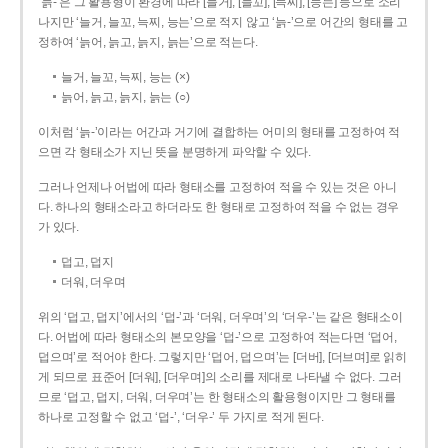
‘늙-’은 그 활용형이 환경에 따라 [늘거], [늘꼬], [늑찌], [능는] 등으로 소리
나지만 ‘늘거, 늘꼬, 늑찌, 능는’으로 적지 않고 ‘늙-’으로 어간의 형태를 고
정하여 ‘늙어, 늙고, 늙지, 늙는’으로 적는다.
늘거, 늘꼬, 늑찌, 능는 (×)
늙어, 늙고, 늙지, 늙는 (○)
이처럼 ‘늙-­’이라는 어간과 거기에 결합하는 어미의 형태를 고정하여 적
으면 각 형태소가 지닌 뜻을 분명하게 파악할 수 있다.
그러나 언제나 어법에 따라 형태소를 고정하여 적을 수 있는 것은 아니
다. 하나의 형태소라고 하더라도 한 형태로 고정하여 적을 수 없는 경우
가 있다.
덥고, 덥지
더워, 더우며
위의 ‘덥고, 덥지’에서의 ‘덥-­’과 ‘더워, 더우며’의 ‘더우-­’는 같은 형태소이
다. 어법에 따라 형태소의 본모양을 ‘덥-­’으로 고정하여 적는다면 ‘덥어,
덥으며’로 적어야 한다. 그렇지만 ‘덥어, 덥으며’는 [더버], [더브며]로 읽히
게 되므로 표준어 [더워], [더우며]의 소리를 제대로 나타낼 수 없다. 그러
므로 ‘덥고, 덥지, 더워, 더우며’는 한 형태소의 활용형이지만 그 형태를
하나로 고정할 수 없고 ‘덥-’, ‘더우-’ 두 가지로 적게 된다.