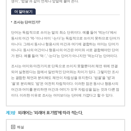
생이’, ‘밥을’과 같이 언제나 앞말에 붙여 쓴다.
더 알아보기
조사는 단어인가?
단어는 독립적으로 쓰이는 말의 최소 단위이다. 예를 들어 ‘먹는다’에서
동사의 어간 ‘먹-­’이나 어미 ‘­-는다’는 독립적으로 쓰이지 못하므로 단어가
아니다. 그래서 동사나 형용사의 어간과 여기에 결합하는 어미는 단어가
아니다. 동사의 어간이나 형용사의 어간은 어미와 서로 결합해야만 단어
가 된다. 예를 들어 ‘먹-’, ‘-는다’는 단어가 아니지만 ‘먹는다’는 단어이다.
조사는 어미와 마찬가지로 단독으로 쓰이지 못할뿐더러 체언 뒤에 연결
되어 실현된다는 점에서 일반적인 단어와는 차이가 있다. 그렇지만 조사
는 결합한 체언과 분리해도 체언이 자립성을 유지한다. ‘밥을’을 ‘밥’과
‘을’로 분리해도 ‘밥’은 여전히 자립적이다. 이러한 점은 동사나 형용사의
어간과 어미를 분리하면 어간과 어미가 모두 자립성을 잃는 것과 다른 점
이다. 이러한 이유로 조사는 어미보다는 단어에 가깝다고 할 수 있다.
제3항
외래어는 ‘외래어 표기법’에 따라 적는다.
해설