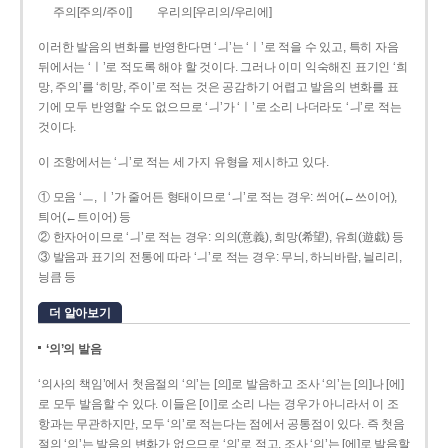
주의[주의/주이]
우리의[우리의/우리에]
이러한 발음의 변화를 반영한다면 ‘ㅢ’는 ‘ㅣ’로 적을 수 있고, 특히 자음
뒤에서는 ‘ㅣ’로 적도록 해야 할 것이다. 그러나 이미 익숙해진 표기인 ‘희
망, 주의’를 ‘히망, 주이’로 적는 것은 공감하기 어렵고 발음의 변화를 표
기에 모두 반영할 수도 없으므로 ‘ㅢ’가 ‘ㅣ’로 소리 나더라도 ‘ㅢ’로 적는
것이다.
이 조항에서는 ‘ㅢ’로 적는 세 가지 유형을 제시하고 있다.
① 모음 ‘ㅡ, ㅣ’가 줄어든 형태이므로 ‘ㅢ’로 적는 경우: 씌어(←쓰이어),
틔어(←트이어) 등
② 한자어이므로 ‘ㅢ’로 적는 경우: 의의(意義), 희망(希望), 유희(遊戱) 등
③ 발음과 표기의 전통에 따라 ‘ㅢ’로 적는 경우: 무늬, 하늬바람, 늴리리,
닁큼 등
더 알아보기
‘의’의 발음
‘의사의 책임’에서 첫음절의 ‘의’는 [의]로 발음하고 조사 ‘의’는 [의]나 [에]
로 모두 발음할 수 있다. 이들은 [이]로 소리 나는 경우가 아니라서 이 조
항과는 무관하지만, 모두 ‘의’로 적는다는 점에서 공통점이 있다. 즉 첫음
절의 ‘의’는 발음의 변화가 없으므로 ‘의’로 적고, 조사 ‘의’는 [에]로 발음할