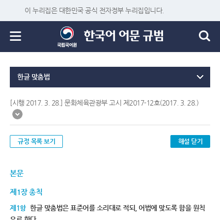
이 누리집은 대한민국 공식 전자정부 누리집입니다.
한글 맞춤법
[시행 2017. 3. 28.] 문화체육관광부 고시 제2017-12호(2017. 3. 28.)
규정 목록 보기
해설 닫기
본문
제1장 총칙
제1항
한글 맞춤법은 표준어를 소리대로 적되, 어법에 맞도록 함을 원칙
으로 한다.