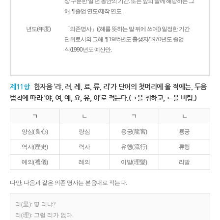
상 구분한 일 년 동안의 기간. 또는 앞의 말에 해당하는 그
해. ¶ 졸업 연도/제작 연도.
년도(年度)
「의존명사」((해를 뜻하는 말 뒤에 쓰여)) 일정한 기간
단위로서의 그해. ¶ 1985년도 출생자/1970년도 졸업
식/1990년도 예산안.
제11항
한자음 ‘랴, 려, 례, 료, 류, 리’가 단어의 첫머리에 올 적에는, 두음
법칙에 따라 ‘야, 여, 예, 요, 유, 이’로 적는다.(ㄱ을 취하고, ㄴ을 버림.)
ㄱ
ㄴ
ㄱ
ㄴ
양심(良心)
량심
용궁(龍宮)
룡궁
역사(歷史)
력사
유행(流行)
류행
예의(禮儀)
례의
이발(理髮)
리발
다만, 다음과 같은 의존 명사는 본음대로 적는다.
리(里): 몇 리냐?
리(理): 그럴 리가 없다.