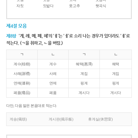
자칫
짓밟다
풋고추
햇곡식
제4절 모음
제8항
‘계, 례, 몌, 폐, 혜’의 ‘ㅖ’는 ‘ㅔ’로 소리 나는 경우가 있더라도 ‘ㅖ’로
적는다. (ㄱ을 취하고, ㄴ을 버림.)
ㄱ
ㄴ
ㄱ
ㄴ
계수(桂樹)
게수
혜택(惠澤)
헤택
사례(謝禮)
사레
계집
게집
연몌(連袂)
연메
핑계
핑게
폐품(廢品)
페품
계시다
게시다
다만, 다음 말은 본음대로 적는다.
게송(偈頌)
게시판(揭示板)
휴게실(休憩室)