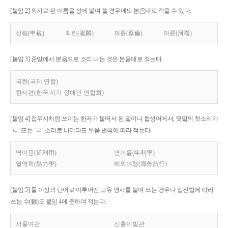
[붙임 2] 외자로 된 이름을 성에 붙여 쓸 경우에도 본음대로 적을 수 있다.
신립(申砬)
최린(崔麟)
채륜(蔡倫)
하륜(河崙)
[붙임 3] 준말에서 본음으로 소리 나는 것은 본음대로 적는다.
국련(국제 연합)
한시련(한국 시각 장애인 연합회)
[붙임 4] 접두사처럼 쓰이는 한자가 붙어서 된 말이나 합성어에서, 뒷말의 첫소리가
‘ㄴ’ 또는 ‘ㄹ’ 소리로 나더라도 두음 법칙에 따라 적는다.
역이용(逆利用)
연이율(年利率)
열역학(熱力學)
해외여행(海外旅行)
[붙임 5] 둘 이상의 단어로 이루어진 고유 명사를 붙여 쓰는 경우나 십진법에 따라
쓰는 수(數)도 붙임 4에 준하여 적는다.
서울여관
신흥이발관