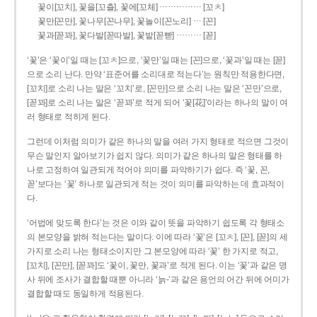
……………
꽃이[꼬치], 꽃을[꼬츨], 꽃에[꼬체]
[꼬ㅊ]
…
꽃만[꼰만], 꽃나무[꼰나무], 꽃놀이[꼰노리]
[꼰]
………
꽃과[꼳꽈], 꽃다발[꼳따발], 꽃밭[꼳빧]
[꼳]
‘꽃’은 ‘꽃이’일 때는 [꼬ㅊ]으로, ‘꽃만’일 때는 [꼰]으로, ‘꽃과’일 때는 [꼳]
으로 소리 난다. 만약 ‘표준어를 소리대로 적는다’는 원칙만 적용한다면,
[꼬치]로 소리 나는 말은 ‘꼬치’로, [꼰만]으로 소리 나는 말은 ‘꼰만’으로,
[꼳꽈]로 소리 나는 말은 ‘꼳꽈’로 적게 되어 ‘꽃[花]’이라는 하나의 말이 여
러 형태로 적히게 된다.
그런데 이처럼 의미가 같은 하나의 말을 여러 가지 형태로 적으면 그것이
무슨 말인지 알아보기가 쉽지 않다. 의미가 같은 하나의 말은 형태를 하
나로 고정하여 일관되게 적어야 의미를 파악하기가 쉽다. 즉 ‘꽃, 꼰,
꼳’보다는 ‘꽃’ 하나로 일관되게 적는 것이 의미를 파악하는 데 효과적이
다.
‘어법에 맞도록 한다’는 것은 이와 같이 뜻을 파악하기 쉽도록 각 형태소
의 본모양을 밝혀 적는다는 말이다. 이에 따라 ‘꽃’은 [꼬ㅊ], [꼰], [꼳]의 세
가지로 소리 나는 형태소이지만 그 본모양에 따라 ‘꽃’ 한 가지로 적고,
[꼬치], [꼰만], [꼳꽈]도 ‘꽃이, 꽃만, 꽃과’로 적게 된다. 이는 ‘꽃’과 같은 명
사 뒤에 조사가 결합할 때뿐 아니라 ‘늙-’과 같은 용언의 어간 뒤에 어미가
결합할 때도 동일하게 적용된다.