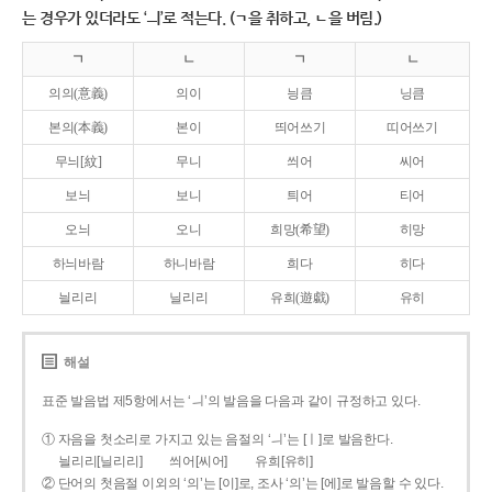
는 경우가 있더라도 ‘ㅢ’로 적는다. (ㄱ을 취하고, ㄴ을 버림.)
ㄱ
ㄴ
ㄱ
ㄴ
의의(意義)
의이
닁큼
닝큼
본의(本義)
본이
띄어쓰기
띠어쓰기
무늬[紋]
무니
씌어
씨어
보늬
보니
틔어
티어
오늬
오니
희망(希望)
히망
하늬바람
하니바람
희다
히다
늴리리
닐리리
유희(遊戱)
유히
해설
표준 발음법 제5항에서는 ‘ㅢ’의 발음을 다음과 같이 규정하고 있다.
① 자음을 첫소리로 가지고 있는 음절의 ‘ㅢ’는 [ㅣ]로 발음한다.
늴리리[닐리리]
씌어[씨어]
유희[유히]
② 단어의 첫음절 이외의 ‘의’는 [이]로, 조사 ‘의’는 [에]로 발음할 수 있다.