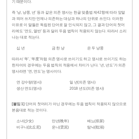
기 때문이다.
즉 ‘냥, 냥쭝, 년’ 등과 같은 의존 명사는 한글 맞춤법 제42항에 따라 앞말
과 띄어 쓰지만 언제나 의존하는 대상과 하나의 단위로 쓰인다. 이러한
이유로 이 말들은 독립된 단어로 잘 인식되지 않고, 그 결과 단어의 첫머
리에도 ‘연도, 열반’ 등과 달리 두음 법칙이 적용되지 않는다. 따라서 소리
나는 대로 적는다.
십 년
금 한 냥
은 두 냥쭝
따라서 ‘年’, ‘年度’처럼 의존 명사로 쓰이기도 하고 명사로 쓰이기도 하는
한자어의 경우에는 두음 법칙의 적용에서 차이가 난다. ‘년, 년도’가 의존
명사라면 ‘연, 연도’는 명사이다.
연 강수량(명사)
일 년(의존 명사)
생산 연도(명사)
2018 년도(의존 명사)
[붙임 1]
단어의 첫머리가 아닌 경우에는 두음 법칙이 적용되지 않으므로
본음대로 적는 것이다.
소녀(少女)
만년(晩年)
배뇨(排尿)
비구니(比丘尼)
운니(雲泥)
탐닉(耽溺)