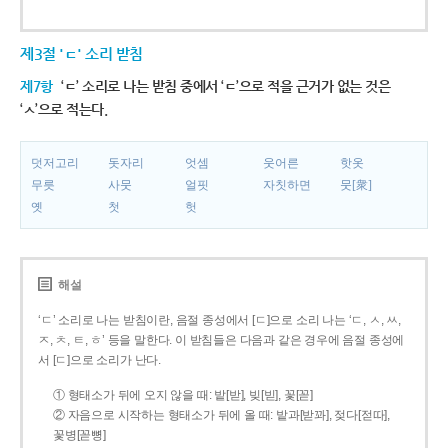
제3절 'ㄷ' 소리 받침
제7항
‘ㄷ’ 소리로 나는 받침 중에서 ‘ㄷ’으로 적을 근거가 없는 것은
‘ㅅ’으로 적는다.
덧저고리
돗자리
엇셈
웃어른
핫옷
무릇
사뭇
얼핏
자칫하면
뭇[衆]
옛
첫
헛
해설
‘ㄷ’ 소리로 나는 받침이란, 음절 종성에서 [ㄷ]으로 소리 나는 ‘ㄷ, ㅅ, ㅆ,
ㅈ, ㅊ, ㅌ, ㅎ’ 등을 말한다. 이 받침들은 다음과 같은 경우에 음절 종성에
서 [ㄷ]으로 소리가 난다.
① 형태소가 뒤에 오지 않을 때: 밭[받], 빚[빋], 꽃[꼳]
② 자음으로 시작하는 형태소가 뒤에 올 때: 밭과[받꽈], 젖다[젇따],
꽃병[꼳뼝]