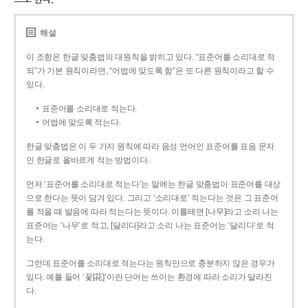
해설
이 조항은 한글 맞춤법의 대원칙을 밝히고 있다. “표준어를 소리대로 적
되”가 기본 원칙이라면, “어법에 맞도록 함”은 또 다른 원칙이라고 할 수
있다.
표준어를 소리대로 적는다.
어법에 맞도록 적는다.
한글 맞춤법은 이 두 가지 원칙에 따라 음성 언어인 표준어를 표음 문자
인 한글로 올바르게 적는 방법이다.
먼저 ‘표준어를 소리대로 적는다’는 말에는 한글 맞춤법이 표준어를 대상
으로 한다는 뜻이 담겨 있다. 그리고 ‘소리대로’ 적는다는 것은 그 표준어
를 적을 때 발음에 따라 적는다는 뜻이다. 이를테면 [나무]라고 소리 나는
표준어는 ‘나무’로 적고, [달리다]라고 소리 나는 표준어는 ‘달리다’로 적
는다.
그런데 표준어를 소리대로 적는다는 원칙만으로 충분하지 않은 경우가
있다. 예를 들어 ‘꽃[花]’이란 단어는 쓰이는 환경에 따라 소리가 달라진
다.