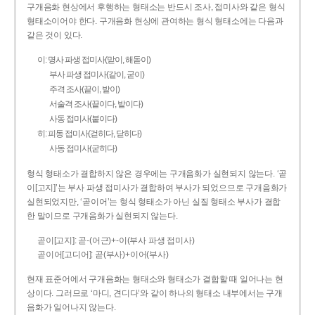
구개음화 현상에서 후행하는 형태소는 반드시 조사, 접미사와 같은 형식
형태소이어야 한다. 구개음화 현상에 관여하는 형식 형태소에는 다음과
같은 것이 있다.
이: 명사 파생 접미사(맏이, 해돋이)
부사 파생 접미사(같이, 굳이)
주격 조사(끝이, 밭이)
서술격 조사(끝이다, 밭이다)
사동 접미사(붙이다)
히: 피동 접미사(걷히다, 닫히다)
사동 접미사(굳히다)
형식 형태소가 결합하지 않은 경우에는 구개음화가 실현되지 않는다. ‘곧
이[고지]’는 부사 파생 접미사가 결합하여 부사가 되었으므로 구개음화가
실현되었지만, ‘곧이어’는 형식 형태소가 아닌 실질 형태소 부사가 결합
한 말이므로 구개음화가 실현되지 않는다.
곧이[고지]: 곧-­(어근)+­-이(부사 파생 접미사)
곧이어[고디어]: 곧(부사)+이어(부사)
현재 표준어에서 구개음화는 형태소와 형태소가 결합할 때 일어나는 현
상이다. 그러므로 ‘마디, 견디다’와 같이 하나의 형태소 내부에서는 구개
음화가 일어나지 않는다.