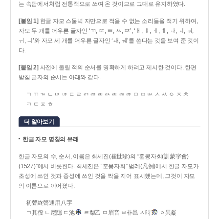
는 속담에서처럼 전통적으로 쓰여 온 것이므로 그대로 유지하였다.
[붙임 1]
한글 자모 스물넉 자만으로 적을 수 없는 소리들을 적기 위하여,
자모 두 개를 어우른 글자인 ‘ㄲ, ㄸ, ㅃ, ㅆ, ㅉ’, ‘ㅐ, ㅒ, ㅔ, ㅖ, ㅘ, ㅚ, ㅝ,
ㅟ, ㅢ’와 자모 세 개를 어우른 글자인 ‘ㅙ, ㅞ’를 쓴다는 것을 보여 준 것이
다.
[붙임 2]
사전에 올릴 적의 순서를 명확하게 하려고 제시한 것이다. 한편
받침 글자의 순서는 아래와 같다.
ㄱ ㄲ ㄳ ㄴ ㄵ ㄶ ㄷ ㄹ ㄺ ㄻ ㄼ ㄽ ㄾ ㄿ ㅀ ㅁ ㅂ ㅄ ㅅ ㅆ ㅇ ㅈ ㅊ
ㅋ ㅌ ㅍ ㅎ
더 알아보기
한글 자모 명칭의 유래
한글 자모의 수, 순서, 이름은 최세진(崔世珍)의 “훈몽자회(訓蒙字會)
(1527)”에서 비롯한다. 최세진은 “훈몽자회” 범례(凡例)에서 한글 자모가
초성에 쓰인 것과 종성에 쓰인 것을 짝을 지어 표시했는데, 그것이 자모
의 이름으로 이어졌다.
初聲終聲通用八字
ㄱ其役 ㄴ尼隱 ㄷ池
ㄹ梨乙 ㅁ眉音 ㅂ非邑 ㅅ時
ㆁ異凝