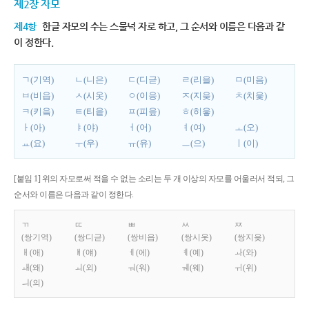
제2장 자모
제4항
한글 자모의 수는 스물넉 자로 하고, 그 순서와 이름은 다음과 같
이 정한다.
ㄱ(기역)
ㄴ(니은)
ㄷ(디귿)
ㄹ(리을)
ㅁ(미음)
ㅂ(비읍)
ㅅ(시옷)
ㅇ(이응)
ㅈ(지읒)
ㅊ(치읓)
ㅋ(키읔)
ㅌ(티읕)
ㅍ(피읖)
ㅎ(히읗)
ㅏ(아)
ㅑ(야)
ㅓ(어)
ㅕ(여)
ㅗ(오)
ㅛ(요)
ㅜ(우)
ㅠ(유)
ㅡ(으)
ㅣ(이)
[붙임 1] 위의 자모로써 적을 수 없는 소리는 두 개 이상의 자모를 어울러서 적되, 그
순서와 이름은 다음과 같이 정한다.
ㄲ
ㄸ
ㅃ
ㅆ
ㅉ
(쌍기역)
(쌍디귿)
(쌍비읍)
(쌍시옷)
(쌍지읒)
ㅐ(애)
ㅒ(얘)
ㅔ(에)
ㅖ(예)
ㅘ(와)
ㅙ(왜)
ㅚ(외)
ㅝ(워)
ㅞ(웨)
ㅟ(위)
ㅢ(의)