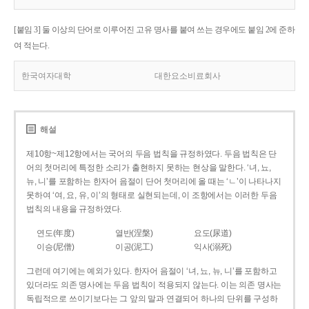
[붙임 3] 둘 이상의 단어로 이루어진 고유 명사를 붙여 쓰는 경우에도 붙임 2에 준하
여 적는다.
한국여자대학
대한요소비료회사
해설
제10항~제12항에서는 국어의 두음 법칙을 규정하였다. 두음 법칙은 단
어의 첫머리에 특정한 소리가 출현하지 못하는 현상을 말한다. ‘녀, 뇨,
뉴, 니’를 포함하는 한자어 음절이 단어 첫머리에 올 때는 ‘ㄴ’이 나타나지
못하여 ‘여, 요, 유, 이’의 형태로 실현되는데, 이 조항에서는 이러한 두음
법칙의 내용을 규정하였다.
연도(年度)
열반(涅槃)
요도(尿道)
이승(尼僧)
이공(泥工)
익사(溺死)
그런데 여기에는 예외가 있다. 한자어 음절이 ‘녀, 뇨, 뉴, 니’를 포함하고
있더라도 의존 명사에는 두음 법칙이 적용되지 않는다. 이는 의존 명사는
독립적으로 쓰이기보다는 그 앞의 말과 연결되어 하나의 단위를 구성하