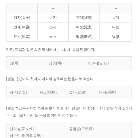
ㄱ
ㄴ
ㄱ
ㄴ
여자(女子)
녀자
유대(紐帶)
뉴대
연세(年歲)
년세
이토(泥土)
니토
요소(尿素)
뇨소
익명(匿名)
닉명
다만, 다음과 같은 의존 명사에서는 ‘냐, 녀’ 음을 인정한다.
냥(兩)
냥쭝(兩-)
년(年)(몇 년)
[붙임 1] 단어의 첫머리 이외의 경우에는 본음대로 적는다.
남녀(男女)
당뇨(糖尿)
결뉴(結紐)
은닉(隱匿)
[붙임 2] 접두사처럼 쓰이는 한자가 붙어서 된 말이나 합성어에서, 뒷말의 첫소리가
‘ㄴ’ 소리로 나더라도 두음 법칙에 따라 적는다.
신여성(新女性)
공염불(空念佛)
남존여비(男尊女卑)