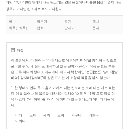
다만, ‘ㄱ, ㅂ’ 받침 뒤에서 나는 된소리는, 같은 음절이나 비슷한 음절이 겹쳐 나는
경우가 아니면 된소리로 적지 아니한다.
국수
깍두기
딱지
색시
싹둑(~싹둑)
법석
갑자기
몹시
해설
이 조항에서 ‘한 단어’는 ‘한 형태소로 이루어진 단어’를 의미하는 것으로
풀이할 수 있다. 실제로 예시하고 있는 단어와 규정의 적용을 받는 부분
은 모두 하나의 형태소 내부이다. 따라서 복합어인 ‘눈곱[눈꼽], 발바닥[발
빠닥], 잠자리[잠짜리]’와 같은 표기는 이 조항의 적용을 받지 않는다.
1. 한 형태소 안의 두 모음 사이에서 나는 된소리는 소리 나는 대로 적는
다. 예를 들어 새의 울음을 나타내는 형태소 ‘소쩍’은 ‘솟적’으로 적을 이
유가 없다. 왜냐하면 ‘솟’과 ‘적’이 의미가 있는 형태소가 아니기 때문이
다.
어깨
오빠
새끼
토끼
가꾸다
기쁘다
아끼다