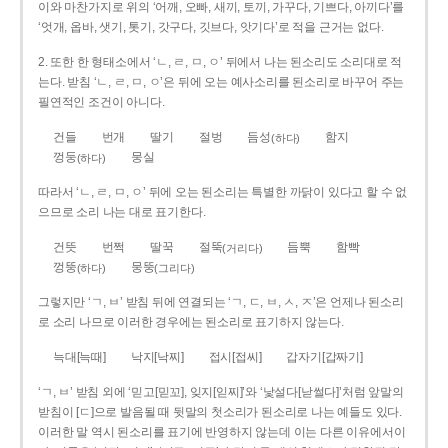
이와 마찬가지로 위의 ‘어깨, 오빠, 새끼, 토끼, 가꾸다, 기쁘다, 아끼다’를
‘엇개, 옵바, 샛기, 톳기, 갓구다, 깃브다, 앗기다’로 적을 근거는 없다.
2. 또한 한 형태소에서 ‘ㄴ, ㄹ, ㅁ, ㅇ’ 뒤에서 나는 된소리도 소리대로 적
는다. 받침 ‘ㄴ, ㄹ, ㅁ, ㅇ’은 뒤에 오는 예사소리를 된소리로 바꾸어 주는
필연적인 조건이 아니다.
건들
번개
딸기
절벙
듬성
함지
(하다)
껑둥
뭉실
(하다)
따라서 ‘ㄴ, ㄹ, ㅁ, ㅇ’ 뒤에 오는 된소리는 특별한 까닭이 있다고 할 수 없
으므로 소리 나는 대로 표기한다.
건뜻
번쩍
딸꾹
절뚝
듬뿍
함빡
(거리다)
껑뚱
뭉뚱
(하다)
(그리다)
그렇지만 ‘ㄱ, ㅂ’ 받침 뒤에 연결되는 ‘ㄱ, ㄷ, ㅂ, ㅅ, ㅈ’은 언제나 된소리
로 소리 나므로 이러한 경우에는 된소리로 표기하지 않는다.
늑대[늑때]
낙지[낙찌]
접시[접씨]
갑자기[갑짜기]
‘ㄱ, ㅂ’ 받침 외에 ‘믿고[믿꼬], 잊지[읻찌]’와 ‘낯설다[낟썰다]’처럼 앞말의
받침이 [ㄷ]으로 발음될 때 뒷말의 첫소리가 된소리로 나는 예들도 있다.
이러한 말 역시 된소리를 표기에 반영하지 않는데 이는 다른 이유에서이