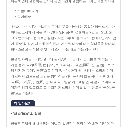
이는 체언에 결합하는 조사나 용언 어간에 결합하는 어미도 마찬가지다.
하늘이/바다가
잡아/접어
‘하늘이, 바다가’의 ‘이/가’는 주격의 뜻을 나타내는 동일한 형태소이지만
하나로 고정해서 적을 수가 없다. ‘잡-, 접-’에 결합하는 ‘-고’는 ‘잡고, 접
고’처럼 하나의 형태로만 실현되지만 ‘-아/-어’는 하나의 형태소인데도 ‘잡
아, 접어’와 같이 다르게 실현된다. 이는 달리 소리 나는 형태들을 하나의
형태소로 모두 적을 수 없어서 소리 나는 대로 적는 경우이다.
한편 한자어는 이러한 원리와 관계없이 각 글자의 소리를 밝혀 적는다.
예를 들어 ‘국어(國語)’는 [구거]로 소리 나고 ‘국민(國民)’은 [궁민]으로 소
리 나지만 ‘구거’, ‘궁민’으로 적지 않는다. 한자 하나하나는 소리와 의미
가 정해져 있으므로 그것을 밝혀 적는 것이 독서에 효율적이다. 즉 한자
‘국(國)’, ‘어(語)’, ‘민(民)’은 ‘나라 국’, ‘말씀 어’, ‘백성 민’과 같이 소리와 의
미가 정해져 있으므로 그 독립적인 소리와 의미를 알 수 있도록 ‘국어, 국
민’으로 적는다.
더 알아보기
‘어법(語法)’의 의미
한글 맞춤법에서 사용되는 ‘어법’과 일반적인 의미의 ‘어법’은 개념이 다