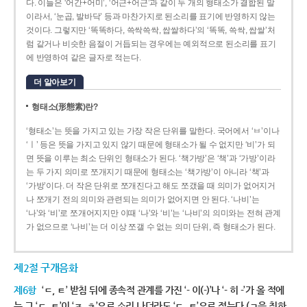
다. 이들은 ‘어간+어미’, ‘어근+어근’과 같이 두 개의 형태소가 결합된 말
이라서, ‘눈곱, 발바닥’ 등과 마찬가지로 된소리를 표기에 반영하지 않는
것이다. 그렇지만 ‘똑똑하다, 쓱싹쓱싹, 쌉쌀하다’의 ‘똑똑, 쓱싹, 쌉쌀’처
럼 같거나 비슷한 음절이 거듭되는 경우에는 예외적으로 된소리를 표기
에 반영하여 같은 글자로 적는다.
더 알아보기
형태소(形態素)란?
‘형태소’는 뜻을 가지고 있는 가장 작은 단위를 말한다. 국어에서 ‘ㅂ’이나
‘ㅣ’ 등은 뜻을 가지고 있지 않기 때문에 형태소가 될 수 없지만 ‘비’가 되
면 뜻을 이루는 최소 단위인 형태소가 된다. ‘책가방’은 ‘책’과 ‘가방’이라
는 두 가지 의미로 쪼개지기 때문에 형태소는 ‘책가방’이 아니라 ‘책’과
‘가방’이다. 더 작은 단위로 쪼개진다고 해도 쪼갰을 때 의미가 없어지거
나 쪼개기 전의 의미와 관련되는 의미가 없어지면 안 된다. ‘나비’는
‘나’와 ‘비’로 쪼개어지지만 이때 ‘나’와 ‘비’는 ‘나비’의 의미와는 전혀 관계
가 없으므로 ‘나비’는 더 이상 쪼갤 수 없는 의미 단위, 즉 형태소가 된다.
제2절 구개음화
제6항
‘ㄷ, ㅌ’ 받침 뒤에 종속적 관계를 가진 ‘- 이(-)’나 ‘- 히 -’가 올 적에
는 그 ‘ㄷ, ㅌ’이 ‘ㅈ, ㅊ’으로 소리 나더라도 ‘ㄷ, ㅌ’으로 적는다.(ㄱ을 취하