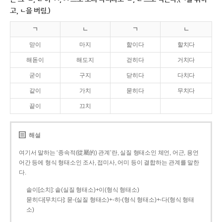
고, ㄴ을 버림.)
ㄱ
ㄴ
ㄱ
ㄴ
맏이
마지
핥이다
할치다
해돋이
해도지
걷히다
거치다
굳이
구지
닫히다
다치다
같이
가치
묻히다
무치다
끝이
끄치
해설
여기서 말하는 ‘종속적(從屬的) 관계’란, 실질 형태소인 체언, 어근, 용언
어간 등에 형식 형태소인 조사, 접미사, 어미 등이 결합하는 관계를 말한
다.
솥이[소치]: 솥(실질 형태소)+이(형식 형태소)
묻히다[무치다]: 묻­-(실질 형태소)+­-히­-(형식 형태소)+-다(형식 형태
소)