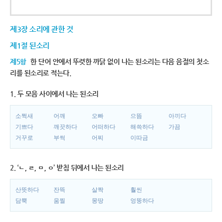
제3장 소리에 관한 것
제1절 된소리
제5항
한 단어 안에서 뚜렷한 까닭 없이 나는 된소리는 다음 음절의 첫소
리를 된소리로 적는다.
1. 두 모음 사이에서 나는 된소리
소쩍새
어깨
오빠
으뜸
아끼다
기쁘다
깨끗하다
어떠하다
해쓱하다
가끔
거꾸로
부썩
어찌
이따금
2. ‘ㄴ, ㄹ, ㅁ, ㅇ’ 받침 뒤에서 나는 된소리
산뜻하다
잔뜩
살짝
훨씬
담뿍
움찔
몽땅
엉뚱하다