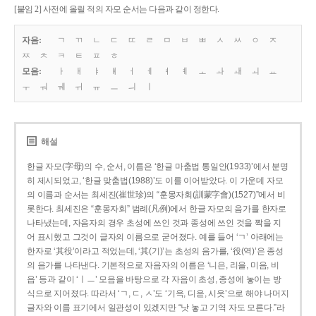
[붙임 2] 사전에 올릴 적의 자모 순서는 다음과 같이 정한다.
자음:
ㄱ
ㄲ
ㄴ
ㄷ
ㄸ
ㄹ
ㅁ
ㅂ
ㅃ
ㅅ
ㅆ
ㅇ
ㅈ
ㅉ
ㅊ
ㅋ
ㅌ
ㅍ
ㅎ
모음:
ㅏ
ㅐ
ㅑ
ㅒ
ㅓ
ㅔ
ㅕ
ㅖ
ㅗ
ㅘ
ㅙ
ㅚ
ㅛ
ㅜ
ㅝ
ㅞ
ㅟ
ㅠ
ㅡ
ㅢ
ㅣ
해설
한글 자모(字母)의 수, 순서, 이름은 ‘한글 마춤법 통일안(1933)’에서 분명
히 제시되었고, ‘한글 맞춤법(1988)’도 이를 이어받았다. 이 가운데 자모
의 이름과 순서는 최세진(崔世珍)의 “훈몽자회(訓蒙字會)(1527)”에서 비
롯한다. 최세진은 “훈몽자회” 범례(凡例)에서 한글 자모의 음가를 한자로
나타냈는데, 자음자의 경우 초성에 쓰인 것과 종성에 쓰인 것을 짝을 지
어 표시했고 그것이 글자의 이름으로 굳어졌다. 예를 들어 ‘ㄱ’ 아래에는
한자로 ‘其役’이라고 적었는데, ‘其(기)’는 초성의 음가를, ‘役(역)’은 종성
의 음가를 나타낸다. 기본적으로 자음자의 이름은 ‘니은, 리을, 미음, 비
읍’ 등과 같이 ‘ㅣㅡ’ 모음을 바탕으로 각 자음이 초성, 종성에 놓이는 방
식으로 지어졌다. 따라서 ‘ㄱ, ㄷ, ㅅ’도 ‘기윽, 디읃, 시읏’으로 해야 나머지
글자와 이름 표기에서 일관성이 있겠지만 “낫 놓고 기역 자도 모른다.”라