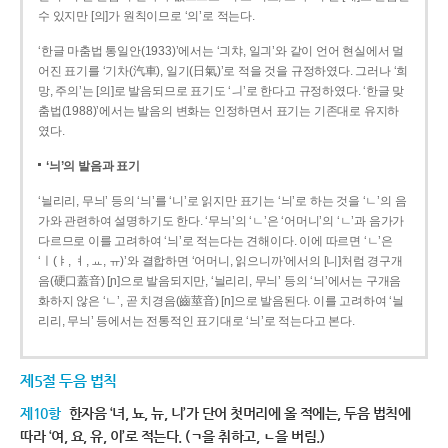
수 있지만 [의]가 원칙이므로 ‘의’로 적는다.
‘한글 마춤법 통일안(1933)’에서는 ‘긔챠, 일긔’와 같이 언어 현실에서 멀
어진 표기를 ‘기차(汽車), 일기(日氣)’로 적을 것을 규정하였다. 그러나 ‘희
망, 주의’는 [의]로 발음되므로 표기도 ‘ㅢ’로 한다고 규정하였다. ‘한글 맞
춤법(1988)’에서는 발음의 변화는 인정하면서 표기는 기존대로 유지하
였다.
‘늬’의 발음과 표기
‘늴리리, 무늬’ 등의 ‘늬’를 ‘니’로 읽지만 표기는 ‘늬’로 하는 것을 ‘ㄴ’의 음
가와 관련하여 설명하기도 한다. ‘무늬’의 ‘ㄴ’은 ‘어머니’의 ‘ㄴ’과 음가가
다르므로 이를 고려하여 ‘늬’로 적는다는 견해이다. 이에 따르면 ‘ㄴ’은
‘ㅣ(ㅑ, ㅕ, ㅛ, ㅠ)’와 결합하면 ‘어머니, 읽으니까’에서의 [니]처럼 경구개
음(硬口蓋音) [ɲ]으로 발음되지만, ‘늴리리, 무늬’ 등의 ‘늬’에서는 구개음
화하지 않은 ‘ㄴ’, 곧 치경음(齒莖音) [n]으로 발음된다. 이를 고려하여 ‘늴
리리, 무늬’ 등에서는 전통적인 표기대로 ‘늬’로 적는다고 본다.
제5절 두음 법칙
제10항
한자음 ‘녀, 뇨, 뉴, 니’가 단어 첫머리에 올 적에는, 두음 법칙에
따라 ‘여, 요, 유, 이’로 적는다. (ㄱ을 취하고, ㄴ을 버림.)