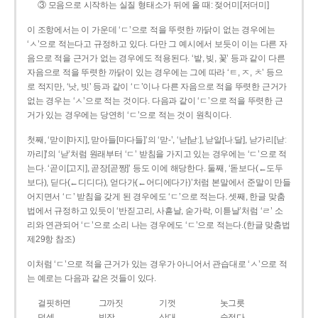
③ 모음으로 시작하는 실질 형태소가 뒤에 올 때: 젖어미[저더미]
이 조항에서는 이 가운데 ‘ㄷ’으로 적을 뚜렷한 까닭이 없는 경우에는
‘ㅅ’으로 적는다고 규정하고 있다. 다만 그 예시에서 보듯이 이는 다른 자
음으로 적을 근거가 없는 경우에도 적용된다. ‘밭, 빚, 꽃’ 등과 같이 다른
자음으로 적을 뚜렷한 까닭이 있는 경우에는 그에 따라 ‘ㅌ, ㅈ, ㅊ’ 등으
로 적지만, ‘낫, 빗’ 등과 같이 ‘ㄷ’이나 다른 자음으로 적을 뚜렷한 근거가
없는 경우는 ‘ㅅ’으로 적는 것이다. 다음과 같이 ‘ㄷ’으로 적을 뚜렷한 근
거가 있는 경우에는 당연히 ‘ㄷ’으로 적는 것이 원칙이다.
첫째, ‘맏이[마지], 맏아들[마다들]’의 ‘맏-’, ‘낟[낟ː], 낟알[나ː달], 낟가리[낟ː
까리]’의 ‘낟’처럼 원래부터 ‘ㄷ’ 받침을 가지고 있는 경우에는 ‘ㄷ’으로 적
는다. ‘곧이[고지], 곧장[곧짱]’ 등도 이에 해당한다. 둘째, ‘돋보다(←도두
보다), 딛다(←디디다), 얻다가(←어디에다가)’처럼 본말에서 준말이 만들
어지면서 ‘ㄷ’ 받침을 갖게 된 경우에도 ‘ㄷ’으로 적는다. 셋째, 한글 맞춤
법에서 규정하고 있듯이 ‘반짇고리, 사흗날, 숟가락, 이튿날’처럼 ‘ㄹ’ 소
리와 연관되어 ‘ㄷ’으로 소리 나는 경우에도 ‘ㄷ’으로 적는다.(한글 맞춤법
제29항 참조)
이처럼 ‘ㄷ’으로 적을 근거가 있는 경우가 아니어서 관습대로 ‘ㅅ’으로 적
는 예로는 다음과 같은 것들이 있다.
걸핏하면
그까짓
기껏
놋그릇
덧셈
빗장
삿대
숫접다