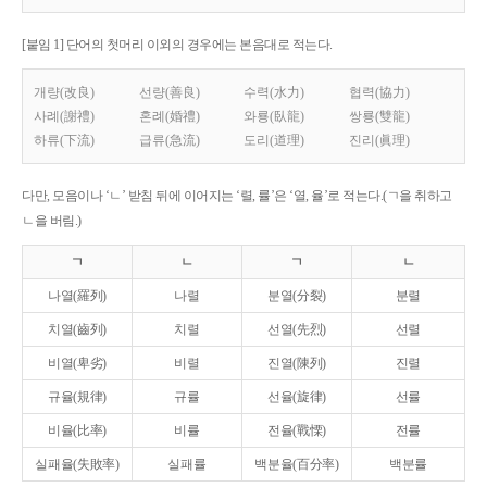
[붙임 1] 단어의 첫머리 이외의 경우에는 본음대로 적는다.
개량(改良)
선량(善良)
수력(水力)
협력(協力)
사례(謝禮)
혼례(婚禮)
와룡(臥龍)
쌍룡(雙龍)
하류(下流)
급류(急流)
도리(道理)
진리(眞理)
다만, 모음이나 ‘ㄴ’ 받침 뒤에 이어지는 ‘렬, 률’은 ‘열, 율’로 적는다.(ㄱ을 취하고
ㄴ을 버림.)
ㄱ
ㄴ
ㄱ
ㄴ
나열(羅列)
나렬
분열(分裂)
분렬
치열(齒列)
치렬
선열(先烈)
선렬
비열(卑劣)
비렬
진열(陳列)
진렬
규율(規律)
규률
선율(旋律)
선률
비율(比率)
비률
전율(戰慄)
전률
실패율(失敗率)
실패률
백분율(百分率)
백분률