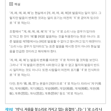
해설
‘계, 례, 몌, 폐, 혜’는 현실에서 [게, 레, 메, 페, 헤]로 발음되는 일이 있다. 그
렇지만 발음이 변화한 것과는 달리 표기는 여전히 ‘ㅖ’로 굳어져 있으므
로 ‘ㅖ’로 적는다.
조항에서 “‘계, 례, 몌, 폐, 혜’의 ‘ㅖ’는 ‘ㅔ’로 소리 나는 경우가 있더라
도”라고 한 것이 ‘례’를 [레]로 발음하는 것을 허용한다는 뜻은 아니다. 표
준 발음법 제5항에서는 [레]로 발음할 수 없다고 명시하고 있기 때문이다.
“소리 나는 경우가 있더라도”는 표준 발음을 제시한 것이 아니라 현실 발
음을 언급한 것이라고 해석해야 한다.
‘계, 몌, 폐, 혜’는 발음의 변화를 따르면 ‘ㅔ’로 적어야 할 것처럼 보인다.
그러나 ‘ㅖ’의 발음이 완전히 사라졌다고 할 수 없고 철자와 발음이 반드
시 일치하는 것도 아니다. 또한 사람들이 여전히 표기를 ‘ㅖ’로 인식하므
로 ‘ㅖ’로 적는다.
다만, 한자 ‘偈, 揭, 憩’는 본음이 [게]이므로 ‘ㅔ’로 적는다. 따라서 ‘게구(偈
句), 게제(偈諦), 게기(揭記), 게방(揭榜), 게양(揭揚), 게재(揭載), 게판(揭
板), 게류(憩流), 게식(憩息), 게휴(憩休)’ 등도 ‘게’로 적는다.
제9항
‘의’나, 자음을 첫소리로 가지고 있는 음절의 ‘ㅢ’는 ‘ㅣ’로 소리 나