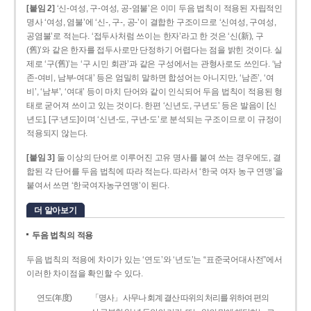
[붙임 2]
‘신-여성, 구-여성, 공-염불’은 이미 두음 법칙이 적용된 자립적인
명사 ‘여성, 염불’에 ‘신-, 구-, 공-’이 결합한 구조이므로 ‘신여성, 구여성,
공염불’로 적는다. ‘접두사처럼 쓰이는 한자’라고 한 것은 ‘신(新), 구
(舊)’와 같은 한자를 접두사로만 단정하기 어렵다는 점을 밝힌 것이다. 실
제로 ‘구(舊)’는 ‘구 시민 회관’과 같은 구성에서는 관형사로도 쓰인다. ‘남
존­-여비, 남부-­여대’ 등은 엄밀히 말하면 합성어는 아니지만, ‘남존’, ‘여
비’, ‘남부’, ‘여대’ 등이 마치 단어와 같이 인식되어 두음 법칙이 적용된 형
태로 굳어져 쓰이고 있는 것이다. 한편 ‘신년도, 구년도’ 등은 발음이 [신
년도], [구ː년도]이며 ‘신년­-도, 구년-­도’로 분석되는 구조이므로 이 규정이
적용되지 않는다.
[붙임 3]
둘 이상의 단어로 이루어진 고유 명사를 붙여 쓰는 경우에도, 결
합된 각 단어를 두음 법칙에 따라 적는다. 따라서 ‘한국 여자 농구 연맹’을
붙여서 쓰면 ‘한국여자농구연맹’이 된다.
더 알아보기
두음 법칙의 적용
두음 법칙의 적용에 차이가 있는 ‘연도’와 ‘년도’는 “표준국어대사전”에서
이러한 차이점을 확인할 수 있다.
연도(年度)
「명사」 사무나 회계 결산 따위의 처리를 위하여 편의