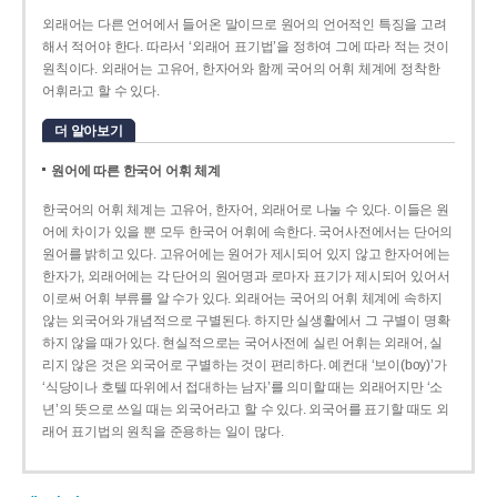
외래어는 다른 언어에서 들어온 말이므로 원어의 언어적인 특징을 고려
해서 적어야 한다. 따라서 ‘외래어 표기법’을 정하여 그에 따라 적는 것이
원칙이다. 외래어는 고유어, 한자어와 함께 국어의 어휘 체계에 정착한
어휘라고 할 수 있다.
더 알아보기
원어에 따른 한국어 어휘 체계
한국어의 어휘 체계는 고유어, 한자어, 외래어로 나눌 수 있다. 이들은 원
어에 차이가 있을 뿐 모두 한국어 어휘에 속한다. 국어사전에서는 단어의
원어를 밝히고 있다. 고유어에는 원어가 제시되어 있지 않고 한자어에는
한자가, 외래어에는 각 단어의 원어명과 로마자 표기가 제시되어 있어서
이로써 어휘 부류를 알 수가 있다. 외래어는 국어의 어휘 체계에 속하지
않는 외국어와 개념적으로 구별된다. 하지만 실생활에서 그 구별이 명확
하지 않을 때가 있다. 현실적으로는 국어사전에 실린 어휘는 외래어, 실
리지 않은 것은 외국어로 구별하는 것이 편리하다. 예컨대 ‘보이(boy)’가
‘식당이나 호텔 따위에서 접대하는 남자’를 의미할 때는 외래어지만 ‘소
년’의 뜻으로 쓰일 때는 외국어라고 할 수 있다. 외국어를 표기할 때도 외
래어 표기법의 원칙을 준용하는 일이 많다.