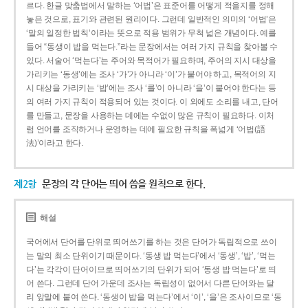
르다. 한글 맞춤법에서 말하는 ‘어법’은 표준어를 어떻게 적을지를 정해
놓은 것으로, 표기와 관련된 원리이다. 그런데 일반적인 의미의 ‘어법’은
‘말의 일정한 법칙’이라는 뜻으로 적용 범위가 무척 넓은 개념이다. 예를
들어 “동생이 밥을 먹는다.”라는 문장에서는 여러 가지 규칙을 찾아볼 수
있다. 서술어 ‘먹는다’는 주어와 목적어가 필요하며, 주어의 지시 대상을
가리키는 ‘동생’에는 조사 ‘가’가 아니라 ‘이’가 붙어야 하고, 목적어의 지
시 대상을 가리키는 ‘밥’에는 조사 ‘를’이 아니라 ‘을’이 붙어야 한다는 등
의 여러 가지 규칙이 적용되어 있는 것이다. 이 외에도 소리를 내고, 단어
를 만들고, 문장을 사용하는 데에는 수없이 많은 규칙이 필요하다. 이처
럼 언어를 조직하거나 운영하는 데에 필요한 규칙을 폭넓게 ‘어법(語
法)’이라고 한다.
제2항
문장의 각 단어는 띄어 씀을 원칙으로 한다.
해설
국어에서 단어를 단위로 띄어쓰기를 하는 것은 단어가 독립적으로 쓰이
는 말의 최소 단위이기 때문이다. ‘동생 밥 먹는다’에서 ‘동생’, ‘밥’, ‘먹는
다’는 각각이 단어이므로 띄어쓰기의 단위가 되어 ‘동생 밥 먹는다’로 띄
어 쓴다. 그런데 단어 가운데 조사는 독립성이 없어서 다른 단어와는 달
리 앞말에 붙여 쓴다. ‘동생이 밥을 먹는다’에서 ‘이’, ‘을’은 조사이므로 ‘동