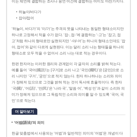
이는 체언에 결합하는 조사나 용언 어간에 결합하는 어미도 마찬가지다.
하늘이/바다가
잡아/접어
‘하늘이, 바다가’의 ‘이/가’는 주격의 뜻을 나타내는 동일한 형태소이지만
하나로 고정해서 적을 수가 없다. ‘잡-, 접-’에 결합하는 ‘-고’는 ‘잡고, 접
고’처럼 하나의 형태로만 실현되지만 ‘-아/-어’는 하나의 형태소인데도 ‘잡
아, 접어’와 같이 다르게 실현된다. 이는 달리 소리 나는 형태들을 하나의
형태소로 모두 적을 수 없어서 소리 나는 대로 적는 경우이다.
한편 한자어는 이러한 원리와 관계없이 각 글자의 소리를 밝혀 적는다.
예를 들어 ‘국어(國語)’는 [구거]로 소리 나고 ‘국민(國民)’은 [궁민]으로 소
리 나지만 ‘구거’, ‘궁민’으로 적지 않는다. 한자 하나하나는 소리와 의미
가 정해져 있으므로 그것을 밝혀 적는 것이 독서에 효율적이다. 즉 한자
‘국(國)’, ‘어(語)’, ‘민(民)’은 ‘나라 국’, ‘말씀 어’, ‘백성 민’과 같이 소리와 의
미가 정해져 있으므로 그 독립적인 소리와 의미를 알 수 있도록 ‘국어, 국
민’으로 적는다.
더 알아보기
‘어법(語法)’의 의미
한글 맞춤법에서 사용되는 ‘어법’과 일반적인 의미의 ‘어법’은 개념이 다