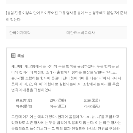
[붙임 3] 둘 이상의 단어로 이루어진 고유 명사를 붙여 쓰는 경우에도 붙임 2에 준하
여 적는다.
한국여자대학
대한요소비료회사
해설
제10항~제12항에서는 국어의 두음 법칙을 규정하였다. 두음 법칙은 단
어의 첫머리에 특정한 소리가 출현하지 못하는 현상을 말한다. ‘녀, 뇨,
뉴, 니’를 포함하는 한자어 음절이 단어 첫머리에 올 때는 ‘ㄴ’이 나타나지
못하여 ‘여, 요, 유, 이’의 형태로 실현되는데, 이 조항에서는 이러한 두음
법칙의 내용을 규정하였다.
연도(年度)
열반(涅槃)
요도(尿道)
이승(尼僧)
이공(泥工)
익사(溺死)
그런데 여기에는 예외가 있다. 한자어 음절이 ‘녀, 뇨, 뉴, 니’를 포함하고
있더라도 의존 명사에는 두음 법칙이 적용되지 않는다. 이는 의존 명사는
독립적으로 쓰이기보다는 그 앞의 말과 연결되어 하나의 단위를 구성하