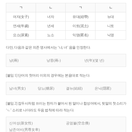
ㄱ
ㄴ
ㄱ
ㄴ
여자(女子)
녀자
유대(紐帶)
뉴대
연세(年歲)
년세
이토(泥土)
니토
요소(尿素)
뇨소
익명(匿名)
닉명
다만, 다음과 같은 의존 명사에서는 ‘냐, 녀’ 음을 인정한다.
냥(兩)
냥쭝(兩-)
년(年)(몇 년)
[붙임 1] 단어의 첫머리 이외의 경우에는 본음대로 적는다.
남녀(男女)
당뇨(糖尿)
결뉴(結紐)
은닉(隱匿)
[붙임 2] 접두사처럼 쓰이는 한자가 붙어서 된 말이나 합성어에서, 뒷말의 첫소리가
‘ㄴ’ 소리로 나더라도 두음 법칙에 따라 적는다.
신여성(新女性)
공염불(空念佛)
남존여비(男尊女卑)