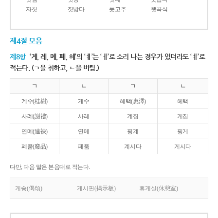
자칫
짓밟다
풋고추
햇곡식
제4절 모음
제8항
‘계, 례, 몌, 폐, 혜’의 ‘ㅖ’는 ‘ㅔ’로 소리 나는 경우가 있더라도 ‘ㅖ’로
적는다. (ㄱ을 취하고, ㄴ을 버림.)
ㄱ
ㄴ
ㄱ
ㄴ
계수(桂樹)
게수
혜택(惠澤)
헤택
사례(謝禮)
사레
계집
게집
연몌(連袂)
연메
핑계
핑게
폐품(廢品)
페품
계시다
게시다
다만, 다음 말은 본음대로 적는다.
게송(偈頌)
게시판(揭示板)
휴게실(休憩室)