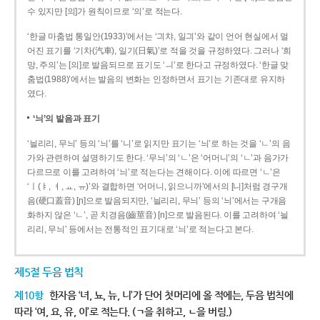
수 있지만 [의]가 원칙이므로 ‘의’로 적는다.
‘한글 마춤법 통일안(1933)’에서는 ‘긔챠, 일긔’와 같이 언어 현실에서 멀
어진 표기를 ‘기차(汽車), 일기(日氣)’로 적을 것을 규정하였다. 그러나 ‘희
망, 주의’는 [의]로 발음되므로 표기도 ‘ㅢ’로 한다고 규정하였다. ‘한글 맞
춤법(1988)’에서는 발음의 변화는 인정하면서 표기는 기존대로 유지하
였다.
‘늬’의 발음과 표기
‘늴리리, 무늬’ 등의 ‘늬’를 ‘니’로 읽지만 표기는 ‘늬’로 하는 것을 ‘ㄴ’의 음
가와 관련하여 설명하기도 한다. ‘무늬’의 ‘ㄴ’은 ‘어머니’의 ‘ㄴ’과 음가가
다르므로 이를 고려하여 ‘늬’로 적는다는 견해이다. 이에 따르면 ‘ㄴ’은
‘ㅣ(ㅑ, ㅕ, ㅛ, ㅠ)’와 결합하면 ‘어머니, 읽으니까’에서의 [니]처럼 경구개
음(硬口蓋音) [ɲ]으로 발음되지만, ‘늴리리, 무늬’ 등의 ‘늬’에서는 구개음
화하지 않은 ‘ㄴ’, 곧 치경음(齒莖音) [n]으로 발음된다. 이를 고려하여 ‘늴
리리, 무늬’ 등에서는 전통적인 표기대로 ‘늬’로 적는다고 본다.
제5절 두음 법칙
제10항
한자음 ‘녀, 뇨, 뉴, 니’가 단어 첫머리에 올 적에는, 두음 법칙에
따라 ‘여, 요, 유, 이’로 적는다. (ㄱ을 취하고, ㄴ을 버림.)