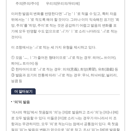
주의[주의/주이]
우리의[우리의/우리에]
이러한 발음의 변화를 반영한다면 ‘ㅢ’는 ‘ㅣ’로 적을 수 있고, 특히 자음
뒤에서는 ‘ㅣ’로 적도록 해야 할 것이다. 그러나 이미 익숙해진 표기인 ‘희
망, 주의’를 ‘히망, 주이’로 적는 것은 공감하기 어렵고 발음의 변화를 표
기에 모두 반영할 수도 없으므로 ‘ㅢ’가 ‘ㅣ’로 소리 나더라도 ‘ㅢ’로 적는
것이다.
이 조항에서는 ‘ㅢ’로 적는 세 가지 유형을 제시하고 있다.
① 모음 ‘ㅡ, ㅣ’가 줄어든 형태이므로 ‘ㅢ’로 적는 경우: 씌어(←쓰이어),
틔어(←트이어) 등
② 한자어이므로 ‘ㅢ’로 적는 경우: 의의(意義), 희망(希望), 유희(遊戱) 등
③ 발음과 표기의 전통에 따라 ‘ㅢ’로 적는 경우: 무늬, 하늬바람, 늴리리,
닁큼 등
더 알아보기
‘의’의 발음
‘의사의 책임’에서 첫음절의 ‘의’는 [의]로 발음하고 조사 ‘의’는 [의]나 [에]
로 모두 발음할 수 있다. 이들은 [이]로 소리 나는 경우가 아니라서 이 조
항과는 무관하지만, 모두 ‘의’로 적는다는 점에서 공통점이 있다. 즉 첫음
절의 ‘의’는 발음의 변화가 없으므로 ‘의’로 적고, 조사 ‘의’는 [에]로 발음할