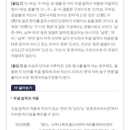
[붙임 2]
‘신-여성, 구-여성, 공-염불’은 이미 두음 법칙이 적용된 자립적인
명사 ‘여성, 염불’에 ‘신-, 구-, 공-’이 결합한 구조이므로 ‘신여성, 구여성,
공염불’로 적는다. ‘접두사처럼 쓰이는 한자’라고 한 것은 ‘신(新), 구
(舊)’와 같은 한자를 접두사로만 단정하기 어렵다는 점을 밝힌 것이다. 실
제로 ‘구(舊)’는 ‘구 시민 회관’과 같은 구성에서는 관형사로도 쓰인다. ‘남
존­-여비, 남부-­여대’ 등은 엄밀히 말하면 합성어는 아니지만, ‘남존’, ‘여
비’, ‘남부’, ‘여대’ 등이 마치 단어와 같이 인식되어 두음 법칙이 적용된 형
태로 굳어져 쓰이고 있는 것이다. 한편 ‘신년도, 구년도’ 등은 발음이 [신
년도], [구ː년도]이며 ‘신년­-도, 구년-­도’로 분석되는 구조이므로 이 규정이
적용되지 않는다.
[붙임 3]
둘 이상의 단어로 이루어진 고유 명사를 붙여 쓰는 경우에도, 결
합된 각 단어를 두음 법칙에 따라 적는다. 따라서 ‘한국 여자 농구 연맹’을
붙여서 쓰면 ‘한국여자농구연맹’이 된다.
더 알아보기
두음 법칙의 적용
두음 법칙의 적용에 차이가 있는 ‘연도’와 ‘년도’는 “표준국어대사전”에서
이러한 차이점을 확인할 수 있다.
연도(年度)
「명사」 사무나 회계 결산 따위의 처리를 위하여 편의