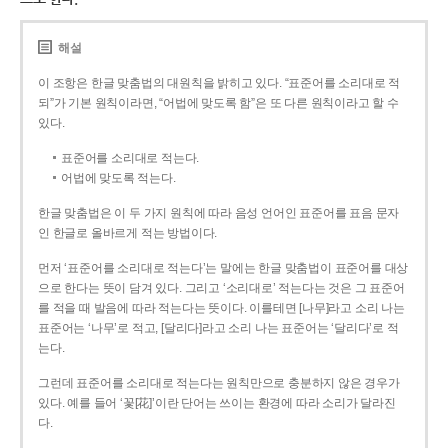
해설
이 조항은 한글 맞춤법의 대원칙을 밝히고 있다. “표준어를 소리대로 적
되”가 기본 원칙이라면, “어법에 맞도록 함”은 또 다른 원칙이라고 할 수
있다.
표준어를 소리대로 적는다.
어법에 맞도록 적는다.
한글 맞춤법은 이 두 가지 원칙에 따라 음성 언어인 표준어를 표음 문자
인 한글로 올바르게 적는 방법이다.
먼저 ‘표준어를 소리대로 적는다’는 말에는 한글 맞춤법이 표준어를 대상
으로 한다는 뜻이 담겨 있다. 그리고 ‘소리대로’ 적는다는 것은 그 표준어
를 적을 때 발음에 따라 적는다는 뜻이다. 이를테면 [나무]라고 소리 나는
표준어는 ‘나무’로 적고, [달리다]라고 소리 나는 표준어는 ‘달리다’로 적
는다.
그런데 표준어를 소리대로 적는다는 원칙만으로 충분하지 않은 경우가
있다. 예를 들어 ‘꽃[花]’이란 단어는 쓰이는 환경에 따라 소리가 달라진
다.