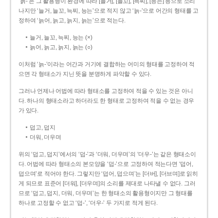
‘늙-’은 그 활용형이 환경에 따라 [늘거], [늘꼬], [늑찌], [능는] 등으로 소리
나지만 ‘늘거, 늘꼬, 늑찌, 능는’으로 적지 않고 ‘늙-’으로 어간의 형태를 고
정하여 ‘늙어, 늙고, 늙지, 늙는’으로 적는다.
늘거, 늘꼬, 늑찌, 능는 (×)
늙어, 늙고, 늙지, 늙는 (○)
이처럼 ‘늙-­’이라는 어간과 거기에 결합하는 어미의 형태를 고정하여 적
으면 각 형태소가 지닌 뜻을 분명하게 파악할 수 있다.
그러나 언제나 어법에 따라 형태소를 고정하여 적을 수 있는 것은 아니
다. 하나의 형태소라고 하더라도 한 형태로 고정하여 적을 수 없는 경우
가 있다.
덥고, 덥지
더워, 더우며
위의 ‘덥고, 덥지’에서의 ‘덥-­’과 ‘더워, 더우며’의 ‘더우-­’는 같은 형태소이
다. 어법에 따라 형태소의 본모양을 ‘덥-­’으로 고정하여 적는다면 ‘덥어,
덥으며’로 적어야 한다. 그렇지만 ‘덥어, 덥으며’는 [더버], [더브며]로 읽히
게 되므로 표준어 [더워], [더우며]의 소리를 제대로 나타낼 수 없다. 그러
므로 ‘덥고, 덥지, 더워, 더우며’는 한 형태소의 활용형이지만 그 형태를
하나로 고정할 수 없고 ‘덥-’, ‘더우-’ 두 가지로 적게 된다.