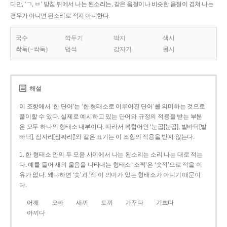
다만, ‘ㄱ, ㅂ’ 받침 뒤에서 나는 된소리는, 같은 음절이나 비슷한 음절이 겹쳐 나는
경우가 아니면 된소리로 적지 아니한다.
국수
깍두기
딱지
색시
싹둑(~싹둑)
법석
갑자기
몹시
해설
이 조항에서 ‘한 단어’는 ‘한 형태소로 이루어진 단어’를 의미하는 것으로
풀이할 수 있다. 실제로 예시하고 있는 단어와 규정의 적용을 받는 부분
은 모두 하나의 형태소 내부이다. 따라서 복합어인 ‘눈곱[눈꼽], 발바닥[발
빠닥], 잠자리[잠짜리]’와 같은 표기는 이 조항의 적용을 받지 않는다.
1. 한 형태소 안의 두 모음 사이에서 나는 된소리는 소리 나는 대로 적는
다. 예를 들어 새의 울음을 나타내는 형태소 ‘소쩍’은 ‘솟적’으로 적을 이
유가 없다. 왜냐하면 ‘솟’과 ‘적’이 의미가 있는 형태소가 아니기 때문이
다.
어깨
오빠
새끼
토끼
가꾸다
기쁘다
아끼다