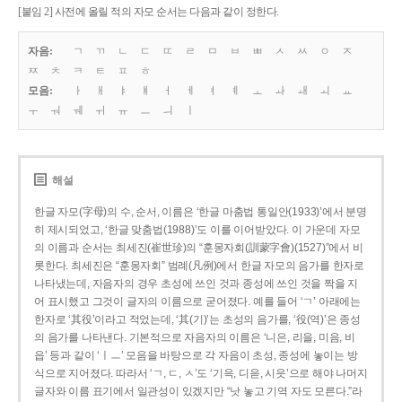
[붙임 2] 사전에 올릴 적의 자모 순서는 다음과 같이 정한다.
자음:
ㄱ
ㄲ
ㄴ
ㄷ
ㄸ
ㄹ
ㅁ
ㅂ
ㅃ
ㅅ
ㅆ
ㅇ
ㅈ
ㅉ
ㅊ
ㅋ
ㅌ
ㅍ
ㅎ
모음:
ㅏ
ㅐ
ㅑ
ㅒ
ㅓ
ㅔ
ㅕ
ㅖ
ㅗ
ㅘ
ㅙ
ㅚ
ㅛ
ㅜ
ㅝ
ㅞ
ㅟ
ㅠ
ㅡ
ㅢ
ㅣ
해설
한글 자모(字母)의 수, 순서, 이름은 ‘한글 마춤법 통일안(1933)’에서 분명
히 제시되었고, ‘한글 맞춤법(1988)’도 이를 이어받았다. 이 가운데 자모
의 이름과 순서는 최세진(崔世珍)의 “훈몽자회(訓蒙字會)(1527)”에서 비
롯한다. 최세진은 “훈몽자회” 범례(凡例)에서 한글 자모의 음가를 한자로
나타냈는데, 자음자의 경우 초성에 쓰인 것과 종성에 쓰인 것을 짝을 지
어 표시했고 그것이 글자의 이름으로 굳어졌다. 예를 들어 ‘ㄱ’ 아래에는
한자로 ‘其役’이라고 적었는데, ‘其(기)’는 초성의 음가를, ‘役(역)’은 종성
의 음가를 나타낸다. 기본적으로 자음자의 이름은 ‘니은, 리을, 미음, 비
읍’ 등과 같이 ‘ㅣㅡ’ 모음을 바탕으로 각 자음이 초성, 종성에 놓이는 방
식으로 지어졌다. 따라서 ‘ㄱ, ㄷ, ㅅ’도 ‘기윽, 디읃, 시읏’으로 해야 나머지
글자와 이름 표기에서 일관성이 있겠지만 “낫 놓고 기역 자도 모른다.”라