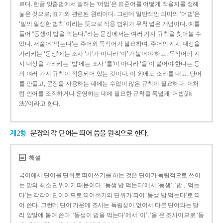
르다. 한글 맞춤법에서 말하는 ‘어법’은 표준어를 어떻게 적을지를 정해
놓은 것으로, 표기와 관련된 원리이다. 그런데 일반적인 의미의 ‘어법’은
‘말의 일정한 법칙’이라는 뜻으로 적용 범위가 무척 넓은 개념이다. 예를
들어 “동생이 밥을 먹는다.”라는 문장에서는 여러 가지 규칙을 찾아볼 수
있다. 서술어 ‘먹는다’는 주어와 목적어가 필요하며, 주어의 지시 대상을
가리키는 ‘동생’에는 조사 ‘가’가 아니라 ‘이’가 붙어야 하고, 목적어의 지
시 대상을 가리키는 ‘밥’에는 조사 ‘를’이 아니라 ‘을’이 붙어야 한다는 등
의 여러 가지 규칙이 적용되어 있는 것이다. 이 외에도 소리를 내고, 단어
를 만들고, 문장을 사용하는 데에는 수없이 많은 규칙이 필요하다. 이처
럼 언어를 조직하거나 운영하는 데에 필요한 규칙을 폭넓게 ‘어법(語
法)’이라고 한다.
제2항
문장의 각 단어는 띄어 씀을 원칙으로 한다.
해설
국어에서 단어를 단위로 띄어쓰기를 하는 것은 단어가 독립적으로 쓰이
는 말의 최소 단위이기 때문이다. ‘동생 밥 먹는다’에서 ‘동생’, ‘밥’, ‘먹는
다’는 각각이 단어이므로 띄어쓰기의 단위가 되어 ‘동생 밥 먹는다’로 띄
어 쓴다. 그런데 단어 가운데 조사는 독립성이 없어서 다른 단어와는 달
리 앞말에 붙여 쓴다. ‘동생이 밥을 먹는다’에서 ‘이’, ‘을’은 조사이므로 ‘동