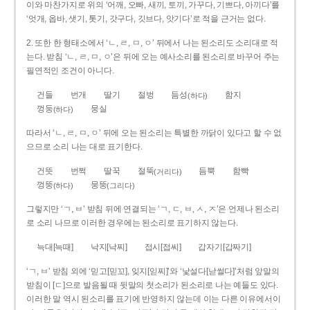
이와 마찬가지로 위의 ‘어깨, 오빠, 새끼, 토끼, 가꾸다, 기쁘다, 아끼다’를
‘엇개, 옵바, 샛기, 톳기, 갓구다, 깃브다, 앗기다’로 적을 근거는 없다.
2. 또한 한 형태소에서 ‘ㄴ, ㄹ, ㅁ, ㅇ’ 뒤에서 나는 된소리도 소리대로 적
는다. 받침 ‘ㄴ, ㄹ, ㅁ, ㅇ’은 뒤에 오는 예사소리를 된소리로 바꾸어 주는
필연적인 조건이 아니다.
건들
번개
딸기
절벙
듬성
함지
(하다)
껑둥
뭉실
(하다)
따라서 ‘ㄴ, ㄹ, ㅁ, ㅇ’ 뒤에 오는 된소리는 특별한 까닭이 있다고 할 수 없
으므로 소리 나는 대로 표기한다.
건뜻
번쩍
딸꾹
절뚝
듬뿍
함빡
(거리다)
껑뚱
뭉뚱
(하다)
(그리다)
그렇지만 ‘ㄱ, ㅂ’ 받침 뒤에 연결되는 ‘ㄱ, ㄷ, ㅂ, ㅅ, ㅈ’은 언제나 된소리
로 소리 나므로 이러한 경우에는 된소리로 표기하지 않는다.
늑대[늑때]
낙지[낙찌]
접시[접씨]
갑자기[갑짜기]
‘ㄱ, ㅂ’ 받침 외에 ‘믿고[믿꼬], 잊지[읻찌]’와 ‘낯설다[낟썰다]’처럼 앞말의
받침이 [ㄷ]으로 발음될 때 뒷말의 첫소리가 된소리로 나는 예들도 있다.
이러한 말 역시 된소리를 표기에 반영하지 않는데 이는 다른 이유에서이