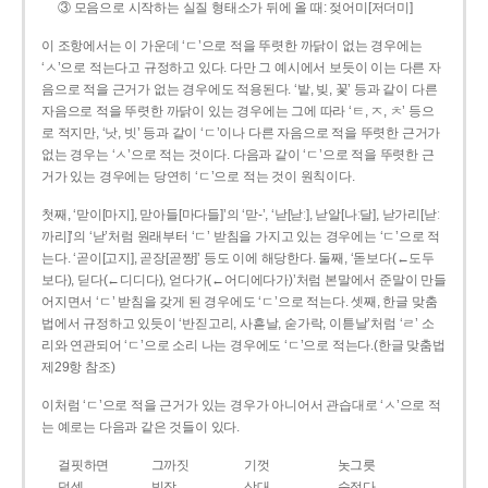
③ 모음으로 시작하는 실질 형태소가 뒤에 올 때: 젖어미[저더미]
이 조항에서는 이 가운데 ‘ㄷ’으로 적을 뚜렷한 까닭이 없는 경우에는
‘ㅅ’으로 적는다고 규정하고 있다. 다만 그 예시에서 보듯이 이는 다른 자
음으로 적을 근거가 없는 경우에도 적용된다. ‘밭, 빚, 꽃’ 등과 같이 다른
자음으로 적을 뚜렷한 까닭이 있는 경우에는 그에 따라 ‘ㅌ, ㅈ, ㅊ’ 등으
로 적지만, ‘낫, 빗’ 등과 같이 ‘ㄷ’이나 다른 자음으로 적을 뚜렷한 근거가
없는 경우는 ‘ㅅ’으로 적는 것이다. 다음과 같이 ‘ㄷ’으로 적을 뚜렷한 근
거가 있는 경우에는 당연히 ‘ㄷ’으로 적는 것이 원칙이다.
첫째, ‘맏이[마지], 맏아들[마다들]’의 ‘맏-’, ‘낟[낟ː], 낟알[나ː달], 낟가리[낟ː
까리]’의 ‘낟’처럼 원래부터 ‘ㄷ’ 받침을 가지고 있는 경우에는 ‘ㄷ’으로 적
는다. ‘곧이[고지], 곧장[곧짱]’ 등도 이에 해당한다. 둘째, ‘돋보다(←도두
보다), 딛다(←디디다), 얻다가(←어디에다가)’처럼 본말에서 준말이 만들
어지면서 ‘ㄷ’ 받침을 갖게 된 경우에도 ‘ㄷ’으로 적는다. 셋째, 한글 맞춤
법에서 규정하고 있듯이 ‘반짇고리, 사흗날, 숟가락, 이튿날’처럼 ‘ㄹ’ 소
리와 연관되어 ‘ㄷ’으로 소리 나는 경우에도 ‘ㄷ’으로 적는다.(한글 맞춤법
제29항 참조)
이처럼 ‘ㄷ’으로 적을 근거가 있는 경우가 아니어서 관습대로 ‘ㅅ’으로 적
는 예로는 다음과 같은 것들이 있다.
걸핏하면
그까짓
기껏
놋그릇
덧셈
빗장
삿대
숫접다