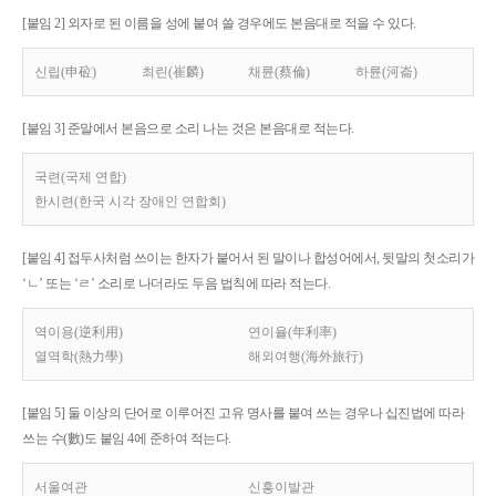
[붙임 2] 외자로 된 이름을 성에 붙여 쓸 경우에도 본음대로 적을 수 있다.
신립(申砬)
최린(崔麟)
채륜(蔡倫)
하륜(河崙)
[붙임 3] 준말에서 본음으로 소리 나는 것은 본음대로 적는다.
국련(국제 연합)
한시련(한국 시각 장애인 연합회)
[붙임 4] 접두사처럼 쓰이는 한자가 붙어서 된 말이나 합성어에서, 뒷말의 첫소리가
‘ㄴ’ 또는 ‘ㄹ’ 소리로 나더라도 두음 법칙에 따라 적는다.
역이용(逆利用)
연이율(年利率)
열역학(熱力學)
해외여행(海外旅行)
[붙임 5] 둘 이상의 단어로 이루어진 고유 명사를 붙여 쓰는 경우나 십진법에 따라
쓰는 수(數)도 붙임 4에 준하여 적는다.
서울여관
신흥이발관