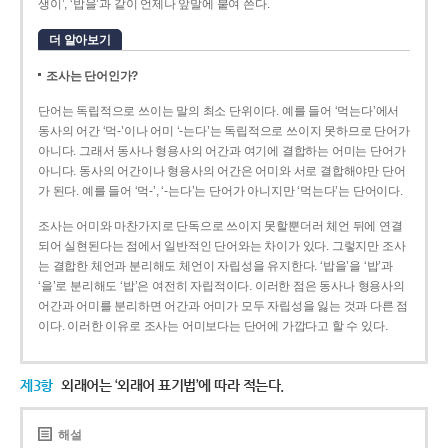
생이’, ‘밥을’과 같이 언제나 앞말에 붙여 쓴다.
더 알아보기
조사는 단어인가?
단어는 독립적으로 쓰이는 말의 최소 단위이다. 예를 들어 ‘먹는다’에서
동사의 어간 ‘먹-­’이나 어미 ‘­-는다’는 독립적으로 쓰이지 못하므로 단어가
아니다. 그래서 동사나 형용사의 어간과 여기에 결합하는 어미는 단어가
아니다. 동사의 어간이나 형용사의 어간은 어미와 서로 결합해야만 단어
가 된다. 예를 들어 ‘먹-’, ‘-는다’는 단어가 아니지만 ‘먹는다’는 단어이다.
조사는 어미와 마찬가지로 단독으로 쓰이지 못할뿐더러 체언 뒤에 연결
되어 실현된다는 점에서 일반적인 단어와는 차이가 있다. 그렇지만 조사
는 결합한 체언과 분리해도 체언이 자립성을 유지한다. ‘밥을’을 ‘밥’과
‘을’로 분리해도 ‘밥’은 여전히 자립적이다. 이러한 점은 동사나 형용사의
어간과 어미를 분리하면 어간과 어미가 모두 자립성을 잃는 것과 다른 점
이다. 이러한 이유로 조사는 어미보다는 단어에 가깝다고 할 수 있다.
제3항
외래어는 ‘외래어 표기법’에 따라 적는다.
해설