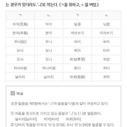
는 경우가 있더라도 ‘ㅢ’로 적는다. (ㄱ을 취하고, ㄴ을 버림.)
ㄱ
ㄴ
ㄱ
ㄴ
의의(意義)
의이
닁큼
닝큼
본의(本義)
본이
띄어쓰기
띠어쓰기
무늬[紋]
무니
씌어
씨어
보늬
보니
틔어
티어
오늬
오니
희망(希望)
히망
하늬바람
하니바람
희다
히다
늴리리
닐리리
유희(遊戱)
유히
해설
표준 발음법 제5항에서는 ‘ㅢ’의 발음을 다음과 같이 규정하고 있다.
① 자음을 첫소리로 가지고 있는 음절의 ‘ㅢ’는 [ㅣ]로 발음한다.
늴리리[닐리리]
씌어[씨어]
유희[유히]
② 단어의 첫음절 이외의 ‘의’는 [이]로, 조사 ‘의’는 [에]로 발음할 수 있다.