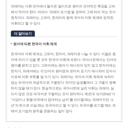
외래어는 다른 언어에서 들어온 말이므로 원어의 언어적인 특징을 고려
해서 적어야 한다. 따라서 ‘외래어 표기법’을 정하여 그에 따라 적는 것이
원칙이다. 외래어는 고유어, 한자어와 함께 국어의 어휘 체계에 정착한
어휘라고 할 수 있다.
더 알아보기
원어에 따른 한국어 어휘 체계
한국어의 어휘 체계는 고유어, 한자어, 외래어로 나눌 수 있다. 이들은 원
어에 차이가 있을 뿐 모두 한국어 어휘에 속한다. 국어사전에서는 단어의
원어를 밝히고 있다. 고유어에는 원어가 제시되어 있지 않고 한자어에는
한자가, 외래어에는 각 단어의 원어명과 로마자 표기가 제시되어 있어서
이로써 어휘 부류를 알 수가 있다. 외래어는 국어의 어휘 체계에 속하지
않는 외국어와 개념적으로 구별된다. 하지만 실생활에서 그 구별이 명확
하지 않을 때가 있다. 현실적으로는 국어사전에 실린 어휘는 외래어, 실
리지 않은 것은 외국어로 구별하는 것이 편리하다. 예컨대 ‘보이(boy)’가
‘식당이나 호텔 따위에서 접대하는 남자’를 의미할 때는 외래어지만 ‘소
년’의 뜻으로 쓰일 때는 외국어라고 할 수 있다. 외국어를 표기할 때도 외
래어 표기법의 원칙을 준용하는 일이 많다.