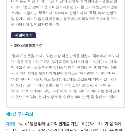
다. 이들은 ‘어간+어미’, ‘어근+어근’과 같이 두 개의 형태소가 결합된 말
이라서, ‘눈곱, 발바닥’ 등과 마찬가지로 된소리를 표기에 반영하지 않는
것이다. 그렇지만 ‘똑똑하다, 쓱싹쓱싹, 쌉쌀하다’의 ‘똑똑, 쓱싹, 쌉쌀’처
럼 같거나 비슷한 음절이 거듭되는 경우에는 예외적으로 된소리를 표기
에 반영하여 같은 글자로 적는다.
더 알아보기
형태소(形態素)란?
‘형태소’는 뜻을 가지고 있는 가장 작은 단위를 말한다. 국어에서 ‘ㅂ’이나
‘ㅣ’ 등은 뜻을 가지고 있지 않기 때문에 형태소가 될 수 없지만 ‘비’가 되
면 뜻을 이루는 최소 단위인 형태소가 된다. ‘책가방’은 ‘책’과 ‘가방’이라
는 두 가지 의미로 쪼개지기 때문에 형태소는 ‘책가방’이 아니라 ‘책’과
‘가방’이다. 더 작은 단위로 쪼개진다고 해도 쪼갰을 때 의미가 없어지거
나 쪼개기 전의 의미와 관련되는 의미가 없어지면 안 된다. ‘나비’는
‘나’와 ‘비’로 쪼개어지지만 이때 ‘나’와 ‘비’는 ‘나비’의 의미와는 전혀 관계
가 없으므로 ‘나비’는 더 이상 쪼갤 수 없는 의미 단위, 즉 형태소가 된다.
제2절 구개음화
제6항
‘ㄷ, ㅌ’ 받침 뒤에 종속적 관계를 가진 ‘- 이(-)’나 ‘- 히 -’가 올 적에
는 그 ‘ㄷ, ㅌ’이 ‘ㅈ, ㅊ’으로 소리 나더라도 ‘ㄷ, ㅌ’으로 적는다.(ㄱ을 취하