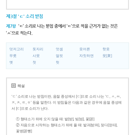
제3절 'ㄷ' 소리 받침
제7항
‘ㄷ’ 소리로 나는 받침 중에서 ‘ㄷ’으로 적을 근거가 없는 것은
‘ㅅ’으로 적는다.
덧저고리
돗자리
엇셈
웃어른
핫옷
무릇
사뭇
얼핏
자칫하면
뭇[衆]
옛
첫
헛
해설
‘ㄷ’ 소리로 나는 받침이란, 음절 종성에서 [ㄷ]으로 소리 나는 ‘ㄷ, ㅅ, ㅆ,
ㅈ, ㅊ, ㅌ, ㅎ’ 등을 말한다. 이 받침들은 다음과 같은 경우에 음절 종성에
서 [ㄷ]으로 소리가 난다.
① 형태소가 뒤에 오지 않을 때: 밭[받], 빚[빋], 꽃[꼳]
② 자음으로 시작하는 형태소가 뒤에 올 때: 밭과[받꽈], 젖다[젇따],
꽃병[꼳뼝]