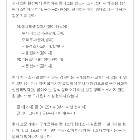
구개음화 현상에서 후행하는 형태소는 반드시 조사, 접미사와 같은 형식
형태소이어야 한다. 구개음화 현상에 관여하는 형식 형태소에는 다음과
같은 것이 있다.
이: 명사 파생 접미사(맏이, 해돋이)
부사 파생 접미사(같이, 굳이)
주격 조사(끝이, 밭이)
서술격 조사(끝이다, 밭이다)
사동 접미사(붙이다)
히: 피동 접미사(걷히다, 닫히다)
사동 접미사(굳히다)
형식 형태소가 결합하지 않은 경우에는 구개음화가 실현되지 않는다. ‘곧
이[고지]’는 부사 파생 접미사가 결합하여 부사가 되었으므로 구개음화가
실현되었지만, ‘곧이어’는 형식 형태소가 아닌 실질 형태소 부사가 결합
한 말이므로 구개음화가 실현되지 않는다.
곧이[고지]: 곧-­(어근)+­-이(부사 파생 접미사)
곧이어[고디어]: 곧(부사)+이어(부사)
현재 표준어에서 구개음화는 형태소와 형태소가 결합할 때 일어나는 현
상이다. 그러므로 ‘마디, 견디다’와 같이 하나의 형태소 내부에서는 구개
음화가 일어나지 않는다.