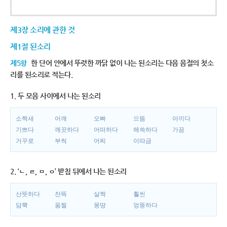
제3장 소리에 관한 것
제1절 된소리
제5항
한 단어 안에서 뚜렷한 까닭 없이 나는 된소리는 다음 음절의 첫소
리를 된소리로 적는다.
1. 두 모음 사이에서 나는 된소리
소쩍새
어깨
오빠
으뜸
아끼다
기쁘다
깨끗하다
어떠하다
해쓱하다
가끔
거꾸로
부썩
어찌
이따금
2. ‘ㄴ, ㄹ, ㅁ, ㅇ’ 받침 뒤에서 나는 된소리
산뜻하다
잔뜩
살짝
훨씬
담뿍
움찔
몽땅
엉뚱하다