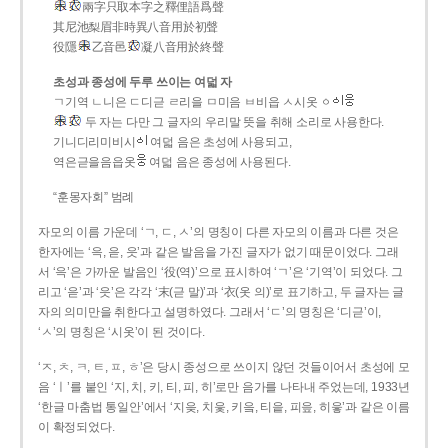
兩字只取本字之釋俚語爲聲
其尼池梨眉非時異八音用於初聲
役隱
乙音邑
凝八音用於終聲
초성과 종성에 두루 쓰이는 여덟 자
ㄱ기역 ㄴ니은 ㄷ디귿 ㄹ리을 ㅁ미음 ㅂ비읍 ㅅ시옷 ㆁ
두 자는 다만 그 글자의 우리말 뜻을 취해 소리로 사용한다.
기니디리미비시
여덟 음은 초성에 사용되고,
역은귿을음읍옷
여덟 음은 종성에 사용된다.
“훈몽자회” 범례
자모의 이름 가운데 ‘ㄱ, ㄷ, ㅅ’의 명칭이 다른 자모의 이름과 다른 것은
한자에는 ‘윽, 읃, 읏’과 같은 발음을 가진 글자가 없기 때문이었다. 그래
서 ‘윽’은 가까운 발음인 ‘役(역)’으로 표시하여 ‘ㄱ’은 ‘기역’이 되었다. 그
리고 ‘읃’과 ‘읏’은 각각 ‘末(귿 말)’과 ‘衣(옷 의)’로 표기하고, 두 글자는 글
자의 의미만을 취한다고 설명하였다. 그래서 ‘ㄷ’의 명칭은 ‘디귿’이,
‘ㅅ’의 명칭은 ‘시옷’이 된 것이다.
‘ㅈ, ㅊ, ㅋ, ㅌ, ㅍ, ㅎ’은 당시 종성으로 쓰이지 않던 것들이어서 초성에 모
음 ‘ㅣ’를 붙인 ‘지, 치, 키, 티, 피, 히’로만 음가를 나타내 주었는데, 1933년
‘한글 마춤법 통일안’에서 ‘지읒, 치읓, 키읔, 티읕, 피읖, 히읗’과 같은 이름
이 확정되었다.