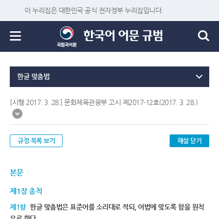
이 누리집은 대한민국 공식 전자정부 누리집입니다.
한글 맞춤법
[시행 2017. 3. 28.] 문화체육관광부 고시 제2017-12호(2017. 3. 28.)
규정 목록 보기
해설 닫기
본문
제1장 총칙
제1항
한글 맞춤법은 표준어를 소리대로 적되, 어법에 맞도록 함을 원칙
으로 한다.