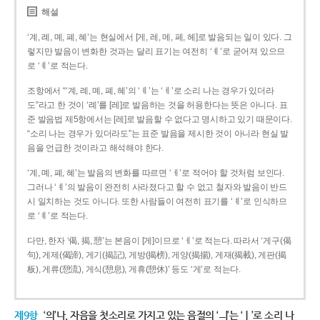
해설
‘계, 례, 몌, 폐, 혜’는 현실에서 [게, 레, 메, 페, 헤]로 발음되는 일이 있다. 그
렇지만 발음이 변화한 것과는 달리 표기는 여전히 ‘ㅖ’로 굳어져 있으므
로 ‘ㅖ’로 적는다.
조항에서 “‘계, 례, 몌, 폐, 혜’의 ‘ㅖ’는 ‘ㅔ’로 소리 나는 경우가 있더라
도”라고 한 것이 ‘례’를 [레]로 발음하는 것을 허용한다는 뜻은 아니다. 표
준 발음법 제5항에서는 [레]로 발음할 수 없다고 명시하고 있기 때문이다.
“소리 나는 경우가 있더라도”는 표준 발음을 제시한 것이 아니라 현실 발
음을 언급한 것이라고 해석해야 한다.
‘계, 몌, 폐, 혜’는 발음의 변화를 따르면 ‘ㅔ’로 적어야 할 것처럼 보인다.
그러나 ‘ㅖ’의 발음이 완전히 사라졌다고 할 수 없고 철자와 발음이 반드
시 일치하는 것도 아니다. 또한 사람들이 여전히 표기를 ‘ㅖ’로 인식하므
로 ‘ㅖ’로 적는다.
다만, 한자 ‘偈, 揭, 憩’는 본음이 [게]이므로 ‘ㅔ’로 적는다. 따라서 ‘게구(偈
句), 게제(偈諦), 게기(揭記), 게방(揭榜), 게양(揭揚), 게재(揭載), 게판(揭
板), 게류(憩流), 게식(憩息), 게휴(憩休)’ 등도 ‘게’로 적는다.
제9항
‘의’나, 자음을 첫소리로 가지고 있는 음절의 ‘ㅢ’는 ‘ㅣ’로 소리 나