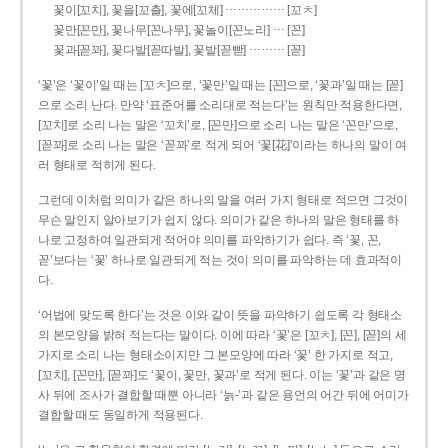
……………
꽃이[꼬치], 꽃을[꼬츨], 꽃에[꼬체]
[꼬ㅊ]
…
꽃만[꼰만], 꽃나무[꼰나무], 꽃놀이[꼰노리]
[꼰]
………
꽃과[꼳꽈], 꽃다발[꼳따발], 꽃밭[꼳빧]
[꼳]
‘꽃’은 ‘꽃이’일 때는 [꼬ㅊ]으로, ‘꽃만’일 때는 [꼰]으로, ‘꽃과’일 때는 [꼳]
으로 소리 난다. 만약 ‘표준어를 소리대로 적는다’는 원칙만 적용한다면,
[꼬치]로 소리 나는 말은 ‘꼬치’로, [꼰만]으로 소리 나는 말은 ‘꼰만’으로,
[꼳꽈]로 소리 나는 말은 ‘꼳꽈’로 적게 되어 ‘꽃[花]’이라는 하나의 말이 여
러 형태로 적히게 된다.
그런데 이처럼 의미가 같은 하나의 말을 여러 가지 형태로 적으면 그것이
무슨 말인지 알아보기가 쉽지 않다. 의미가 같은 하나의 말은 형태를 하
나로 고정하여 일관되게 적어야 의미를 파악하기가 쉽다. 즉 ‘꽃, 꼰,
꼳’보다는 ‘꽃’ 하나로 일관되게 적는 것이 의미를 파악하는 데 효과적이
다.
‘어법에 맞도록 한다’는 것은 이와 같이 뜻을 파악하기 쉽도록 각 형태소
의 본모양을 밝혀 적는다는 말이다. 이에 따라 ‘꽃’은 [꼬ㅊ], [꼰], [꼳]의 세
가지로 소리 나는 형태소이지만 그 본모양에 따라 ‘꽃’ 한 가지로 적고,
[꼬치], [꼰만], [꼳꽈]도 ‘꽃이, 꽃만, 꽃과’로 적게 된다. 이는 ‘꽃’과 같은 명
사 뒤에 조사가 결합할 때뿐 아니라 ‘늙-’과 같은 용언의 어간 뒤에 어미가
결합할 때도 동일하게 적용된다.