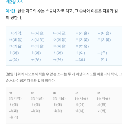
제2장 자모
제4항
한글 자모의 수는 스물넉 자로 하고, 그 순서와 이름은 다음과 같
이 정한다.
ㄱ(기역)
ㄴ(니은)
ㄷ(디귿)
ㄹ(리을)
ㅁ(미음)
ㅂ(비읍)
ㅅ(시옷)
ㅇ(이응)
ㅈ(지읒)
ㅊ(치읓)
ㅋ(키읔)
ㅌ(티읕)
ㅍ(피읖)
ㅎ(히읗)
ㅏ(아)
ㅑ(야)
ㅓ(어)
ㅕ(여)
ㅗ(오)
ㅛ(요)
ㅜ(우)
ㅠ(유)
ㅡ(으)
ㅣ(이)
[붙임 1] 위의 자모로써 적을 수 없는 소리는 두 개 이상의 자모를 어울러서 적되, 그
순서와 이름은 다음과 같이 정한다.
ㄲ
ㄸ
ㅃ
ㅆ
ㅉ
(쌍기역)
(쌍디귿)
(쌍비읍)
(쌍시옷)
(쌍지읒)
ㅐ(애)
ㅒ(얘)
ㅔ(에)
ㅖ(예)
ㅘ(와)
ㅙ(왜)
ㅚ(외)
ㅝ(워)
ㅞ(웨)
ㅟ(위)
ㅢ(의)