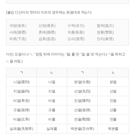
[붙임 1] 단어의 첫머리 이외의 경우에는 본음대로 적는다.
개량(改良)
선량(善良)
수력(水力)
협력(協力)
사례(謝禮)
혼례(婚禮)
와룡(臥龍)
쌍룡(雙龍)
하류(下流)
급류(急流)
도리(道理)
진리(眞理)
다만, 모음이나 ‘ㄴ’ 받침 뒤에 이어지는 ‘렬, 률’은 ‘열, 율’로 적는다.(ㄱ을 취하고
ㄴ을 버림.)
ㄱ
ㄴ
ㄱ
ㄴ
나열(羅列)
나렬
분열(分裂)
분렬
치열(齒列)
치렬
선열(先烈)
선렬
비열(卑劣)
비렬
진열(陳列)
진렬
규율(規律)
규률
선율(旋律)
선률
비율(比率)
비률
전율(戰慄)
전률
실패율(失敗率)
실패률
백분율(百分率)
백분률