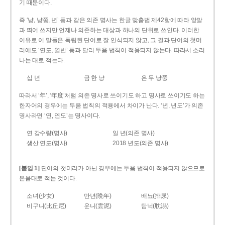
기 때문이다.
즉 ‘냥, 냥쭝, 년’ 등과 같은 의존 명사는 한글 맞춤법 제42항에 따라 앞말
과 띄어 쓰지만 언제나 의존하는 대상과 하나의 단위로 쓰인다. 이러한
이유로 이 말들은 독립된 단어로 잘 인식되지 않고, 그 결과 단어의 첫머
리에도 ‘연도, 열반’ 등과 달리 두음 법칙이 적용되지 않는다. 따라서 소리
나는 대로 적는다.
십 년
금 한 냥
은 두 냥쭝
따라서 ‘年’, ‘年度’처럼 의존 명사로 쓰이기도 하고 명사로 쓰이기도 하는
한자어의 경우에는 두음 법칙의 적용에서 차이가 난다. ‘년, 년도’가 의존
명사라면 ‘연, 연도’는 명사이다.
연 강수량(명사)
일 년(의존 명사)
생산 연도(명사)
2018 년도(의존 명사)
[붙임 1]
단어의 첫머리가 아닌 경우에는 두음 법칙이 적용되지 않으므로
본음대로 적는 것이다.
소녀(少女)
만년(晩年)
배뇨(排尿)
비구니(比丘尼)
운니(雲泥)
탐닉(耽溺)