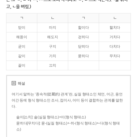
고, ㄴ을 버림.)
ㄱ
ㄴ
ㄱ
ㄴ
맏이
마지
핥이다
할치다
해돋이
해도지
걷히다
거치다
굳이
구지
닫히다
다치다
같이
가치
묻히다
무치다
끝이
끄치
해설
여기서 말하는 ‘종속적(從屬的) 관계’란, 실질 형태소인 체언, 어근, 용언
어간 등에 형식 형태소인 조사, 접미사, 어미 등이 결합하는 관계를 말한
다.
솥이[소치]: 솥(실질 형태소)+이(형식 형태소)
묻히다[무치다]: 묻­-(실질 형태소)+­-히­-(형식 형태소)+-다(형식 형태
소)