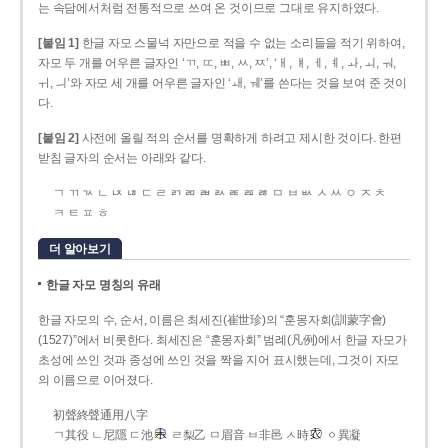
는 속담에서처럼 전통적으로 쓰여 온 것이므로 그대로 유지하였다.
[붙임 1]
한글 자모 스물넉 자만으로 적을 수 없는 소리들을 적기 위하여,
자모 두 개를 어우른 글자인 ‘ㄲ, ㄸ, ㅃ, ㅆ, ㅉ’, ‘ㅐ, ㅒ, ㅔ, ㅖ, ㅘ, ㅚ, ㅝ,
ㅟ, ㅢ’와 자모 세 개를 어우른 글자인 ‘ㅙ, ㅞ’를 쓴다는 것을 보여 준 것이
다.
[붙임 2]
사전에 올릴 적의 순서를 명확하게 하려고 제시한 것이다. 한편
받침 글자의 순서는 아래와 같다.
ㄱ ㄲ ㄳ ㄴ ㄵ ㄶ ㄷ ㄹ ㄺ ㄻ ㄼ ㄽ ㄾ ㄿ ㅀ ㅁ ㅂ ㅄ ㅅ ㅆ ㅇ ㅈ ㅊ
ㅋ ㅌ ㅍ ㅎ
더 알아보기
한글 자모 명칭의 유래
한글 자모의 수, 순서, 이름은 최세진(崔世珍)의 “훈몽자회(訓蒙字會)
(1527)”에서 비롯한다. 최세진은 “훈몽자회” 범례(凡例)에서 한글 자모가
초성에 쓰인 것과 종성에 쓰인 것을 짝을 지어 표시했는데, 그것이 자모
의 이름으로 이어졌다.
初聲終聲通用八字
ㄱ其役 ㄴ尼隱 ㄷ池
ㄹ梨乙 ㅁ眉音 ㅂ非邑 ㅅ時
ㆁ異凝