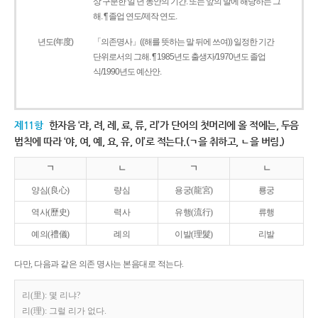
상 구분한 일 년 동안의 기간. 또는 앞의 말에 해당하는 그
해. ¶ 졸업 연도/제작 연도.
년도(年度)
「의존명사」((해를 뜻하는 말 뒤에 쓰여)) 일정한 기간
단위로서의 그해. ¶ 1985년도 출생자/1970년도 졸업
식/1990년도 예산안.
제11항
한자음 ‘랴, 려, 례, 료, 류, 리’가 단어의 첫머리에 올 적에는, 두음
법칙에 따라 ‘야, 여, 예, 요, 유, 이’로 적는다.(ㄱ을 취하고, ㄴ을 버림.)
ㄱ
ㄴ
ㄱ
ㄴ
양심(良心)
량심
용궁(龍宮)
룡궁
역사(歷史)
력사
유행(流行)
류행
예의(禮儀)
례의
이발(理髮)
리발
다만, 다음과 같은 의존 명사는 본음대로 적는다.
리(里): 몇 리냐?
리(理): 그럴 리가 없다.