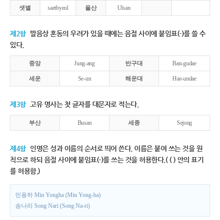
샛별
saetbyeol
울산
Ulsan
제2항
발음상 혼동의 우려가 있을 때에는 음절 사이에 붙임표(-)를 쓸 수
있다.
중앙
Jung-ang
반구대
Ban-gudae
세운
Se-un
해운대
Hae-undae
제3항
고유 명사는 첫 글자를 대문자로 적는다.
부산
Busan
세종
Sejong
제4항
인명은 성과 이름의 순서로 띄어 쓴다. 이름은 붙여 쓰는 것을 원
칙으로 하되 음절 사이에 붙임표(-)를 쓰는 것을 허용한다.( ( ) 안의 표기
를 허용함.)
민용하 Min Yongha (Min Yong-ha)
송나리 Song Nari (Song Na-ri)