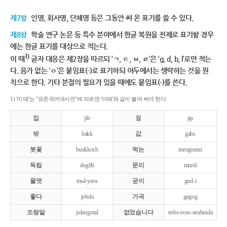
제7항
인명, 회사명, 단체명 등은 그동안 써 온 표기를 쓸 수 있다.
제8항
학술 연구 논문 등 특수 분야에서 한글 복원을 전제로 표기할 경우
에는 한글 표기를 대상으로 적는다.
1)
이 때
글자 대응은 제2장을 따르되 ‘ㄱ, ㄷ, ㅂ, ㄹ’은 ‘g, d, b, l’로만 적는
다. 음가 없는 ‘ㅇ’은 붙임표(-)로 표기하되 어두에서는 생략하는 것을 원
칙으로 한다. 기타 분절의 필요가 있을 때에도 붙임표(-)를 쓴다.
1) '이 때'는 "표준국어대사전"에 따르면 '이때'와 같이 붙여 써야 한다.
집
jib
짚
jip
밖
bakk
값
gabs
붓꽃
buskkoch
먹는
meogneun
독립
doglib
문리
munli
물엿
mul-yeos
굳이
gud-i
좋다
johda
가곡
gagog
조랑말
jolangmal
없었습니다
eobs-eoss-seubnida