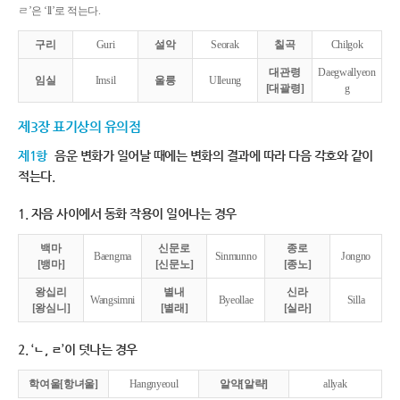
ㄹ’은 ‘ll’로 적는다.
구리
Guri
설악
Seorak
칠곡
Chilgok
대관령
Daegwallyeon
임실
Imsil
울릉
Ulleung
[대괄령]
g
제3장 표기상의 유의점
제1항
음운 변화가 일어날 때에는 변화의 결과에 따라 다음 각호와 같이
적는다.
1. 자음 사이에서 동화 작용이 일어나는 경우
백마
신문로
종로
Baengma
Sinmunno
Jongno
[뱅마]
[신문노]
[종노]
왕십리
별내
신라
Wangsimni
Byeollae
Silla
[왕심니]
[별래]
[실라]
2. ‘ㄴ, ㄹ’이 덧나는 경우
학여울[항녀울]
Hangnyeoul
알약[알략]
allyak