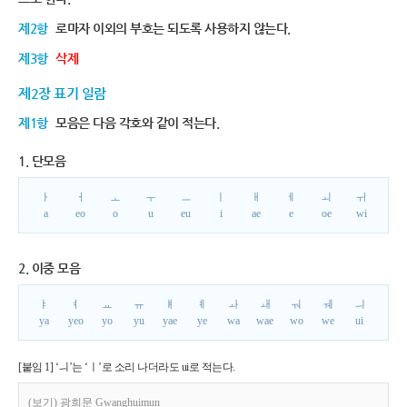
제2항
로마자 이외의 부호는 되도록 사용하지 않는다.
제3항
삭제
제2장 표기 일람
제1항
모음은 다음 각호와 같이 적는다.
1. 단모음
ㅏ
ㅓ
ㅗ
ㅜ
ㅡ
ㅣ
ㅐ
ㅔ
ㅚ
ㅟ
a
eo
o
u
eu
i
ae
e
oe
wi
2. 이중 모음
ㅑ
ㅕ
ㅛ
ㅠ
ㅒ
ㅖ
ㅘ
ㅙ
ㅝ
ㅞ
ㅢ
ya
yeo
yo
yu
yae
ye
wa
wae
wo
we
ui
[붙임 1] ‘ㅢ’는 ‘ㅣ’로 소리 나더라도 ui로 적는다.
(보기) 광희문 Gwanghuimun