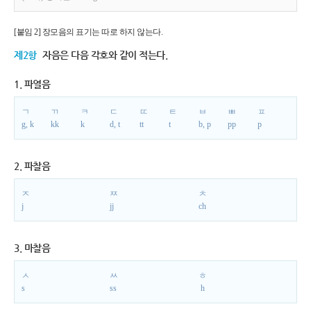
[붙임 2] 장모음의 표기는 따로 하지 않는다.
제2항
자음은 다음 각호와 같이 적는다.
1. 파열음
ㄱ
ㄲ
ㅋ
ㄷ
ㄸ
ㅌ
ㅂ
ㅃ
ㅍ
g, k
kk
k
d, t
tt
t
b, p
pp
p
2. 파찰음
ㅈ
ㅉ
ㅊ
j
jj
ch
3. 마찰음
ㅅ
ㅆ
ㅎ
s
ss
h