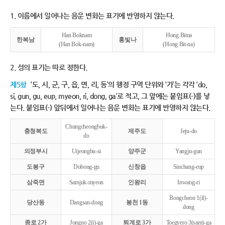
1. 이름에서 일어나는 음운 변화는 표기에 반영하지 않는다.
Han Boknam
Hong Bitna
한복남
홍빛나
(Han Bok-nam)
(Hong Bit-na)
2. 성의 표기는 따로 정한다.
제5항
‘도, 시, 군, 구, 읍, 면, 리, 동’의 행정 구역 단위와 ‘가’는 각각 ‘do,
si, gun, gu, eup, myeon, ri, dong, ga’로 적고, 그 앞에는 붙임표(-)를 넣
는다. 붙임표(-) 앞뒤에서 일어나는 음운 변화는 표기에 반영하지 않는다.
Chungcheongbuk-
충청북도
제주도
Jeju-do
do
의정부시
Uijeongbu-si
양주군
Yangju-gun
도봉구
Dobong-gu
신창읍
Sinchang-eup
삼죽면
Samjuk-myeon
인왕리
Inwang-ri
Bongcheon 1(il)-
당산동
Dangsan-dong
봉천 1동
dong
종로 2가
Jongno 2(i)-ga
퇴계로 3가
Toegyero 3(sam)-ga