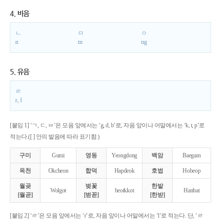
4. 비음
ㄴ
ㅁ
ㅇ
n
m
ng
5. 유음
ㄹ
r, l
[붙임 1] ‘ㄱ, ㄷ, ㅂ’은 모음 앞에서는 ‘g, d, b’로, 자음 앞이나 어말에서는 ‘k, t, p’로
적는다.([ ] 안의 발음에 따라 표기함.)
구미
Gumi
영동
Yeongdong
백암
Baegam
옥천
Okcheon
합덕
Hapdeok
호법
Hobeop
월곶
벚꽃
한밭
Wolgot
beotkkot
Hanbat
[월곧]
[벋꼳]
[한받]
[붙임 2] ‘ㄹ’은 모음 앞에서는 ‘r’로, 자음 앞이나 어말에서는 ‘l’로 적는다. 단, ‘ㄹ