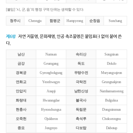
[붙임] ‘시, 군, 읍’의 행정 구역 단위는 생략할 수 있다.
청주시
Cheongju
함평군
Hampyeong
순창읍
Sunchang
제6항
자연 지물명, 문화재명, 인공 축조물명은 붙임표(-) 없이 붙여 쓴
다.
남산
Namsan
속리산
Songnisan
금강
Geumgang
독도
Dokdo
경복궁
Gyeongbokgung
무량수전
Muryangsujeon
연화교
Yeonhwagyo
극락전
Geungnakjeon
안압지
Anapji
남한산성
Namhansanseong
화랑대
Hwarangdae
불국사
Bulguksa
현충사
Hyeonchungsa
독립문
Dongnimmun
오죽헌
Ojukheon
촉석루
Chokseongnu
종묘
Jongmyo
다보탑
Dabotap