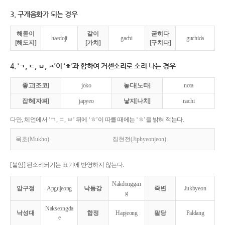
3. 구개음화가 되는 경우
해돋이
같이
굳히다
haedoji
gachi
guchida
[해도지]
[가치]
[구치다]
4. ‘ㄱ, ㄷ, ㅂ, ㅈ’이 ‘ㅎ’과 합하여 거센소리로 소리 나는 경우
좋고[조코]
joko
놓다[노타]
nota
잡혀[자펴]
japyeo
낳지[나치]
nachi
다만, 체언에서 ‘ㄱ, ㄷ, ㅂ’ 뒤에 ‘ㅎ’이 따를 때에는 ‘ㅎ’을 밝혀 적는다.
묵호(Mukho)
집현전(Jiphyeonjeon)
[붙임] 된소리되기는 표기에 반영하지 않는다.
Nakdonggan
압구정
Apgujeong
낙동강
죽변
Jukbyeon
g
Nakseongda
낙성대
합정
Hapjeong
팔당
Paldang
e