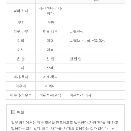
괴퍅-하다/괴팩-
괴팍-하다
하다
-구먼
-구면
미루-나무
미류-나무
←美柳~.
미륵
미력
←彌勒. ~보살, ~불, 돌~.
여느
여늬
온-달
왼-달
만 한 달.
으레
으례
케케-묵다
켸켸-묵다
허우대
허위대
허우적-허우적
허위적-허위적
허우적-거리다.
해설
일부 방언에서는 이중 모음을 단모음으로 발음한다. 가령 ‘벼’를 [베]라고
발음하는 일이 있다. 또한 ‘사과’를 [사가]로 발음하는 것과 같이 ‘ㅚ, ㅟ,