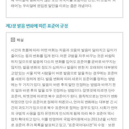
해 우리말에 동화되지 않은 모든 외국어를 포함하는 반면, 이 조항의 ‘외
래어’는 우리말에 편입된 말만을 이르는 좁은 개념이다.
제2장 발음 변화에 따른 표준어 규정
해설
시간의 흐름에 따라 어떤 어휘는 자음과 모음의 발음이 달라지고 길이가
줄어드는 등의 변화를 입게 된다. 어문 규범을 자주 바꾸는 것은 바람직
하지 않으므로 발음에 다소의 변화를 입어도 표준어를 곧바로 바꾸지는
않지만, 발음 변화의 정도가 심하거나 발음이 변한 지 오래되어 대부분의
교양 있는 서울 지역 사람들이 바뀐 발음으로 말을 하는 경우에는 표준어
를 새로이 정하게 된다. 발음 변화에 따라 새로이 표준어를 정하는 방법
에는 두 가지가 있다. 발음이 바뀐 후의 말만 인정하는 방법과 바뀌기 전
의 말과 바뀐 후의 말을 모두 인정하는 방법이다. 앞엣것에 따르면 단수
표준어, 뒤엣것에 따르면 복수 표준어가 된다. 원칙적으로는 언어가 변화
하였으면 단수 표준어로 정해야 하겠으나, 언어의 변화에는 대부분 긴 시
간의 과도기가 있으므로 복수 표준어로 정하는 경우도 있다. 사회가 언어
의 규범적 사용을 점차 유연하게 인식하게 됨에 따라 복수 표준어 역시
점차 확대되고 있다. 이를 반영하여 국립국어원에서는 2011년을 시작으
로 표준어 추가 목록을 발표하고 있고, “표준국어대사전”의 수정ㆍ보완