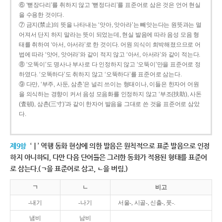
⑥ ‘뻗장다리’를 취하지 않고 ‘뻗정다리’를 표준어로 삼은 것은 언어 현실
을 수용한 것이다.
⑦ 금지(禁止)의 뜻을 나타내는 ‘앗아, 앗아라’는 빼앗는다는 원뜻과는 멀
어져서 단지 하지 말라는 뜻이 되었는데, 현실 발음에 따라 음성 모음 형
태를 취하여 ‘아서, 아서라’로 한 것이다. 어원 의식이 희박해졌으므로 어
법에 따라 ‘앗어, 앗어라’와 같이 적지 않고 ‘아서, 아서라’와 같이 적는다.
⑧ ‘오똑이’도 명사나 부사로 다 인정하지 않고 ‘오뚝이’만을 표준어로 정
하였다. ‘오똑하다’도 취하지 않고 ‘오뚝하다’를 표준어로 삼는다.
⑨ 다만, ‘부주, 사둔, 삼춘’은 널리 쓰이는 형태이나, 이들은 한자어 어원
을 의식하는 경향이 커서 음성 모음화를 인정하지 않고 ‘부조(扶助), 사돈
(査頓), 삼촌(三寸)’과 같이 한자어 발음을 그대로 쓴 것을 표준어로 삼았
다.
제9항
‘ㅣ’ 역행 동화 현상에 의한 발음은 원칙적으로 표준 발음으로 인정
하지 아니하되, 다만 다음 단어들은 그러한 동화가 적용된 형태를 표준어
로 삼는다.(ㄱ을 표준어로 삼고, ㄴ을 버림.)
ㄱ
ㄴ
비고
-내기
-나기
서울-, 시골-, 신출-, 풋-.
냄비
남비