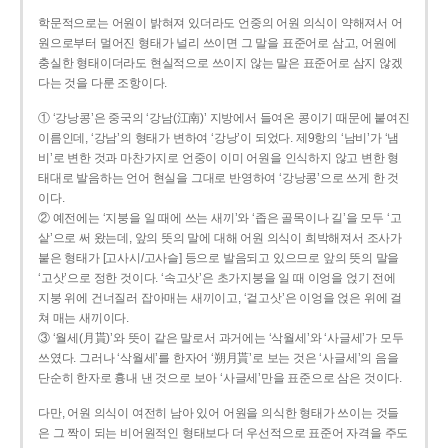
학문적으로는 어원이 밝혀져 있더라도 언중의 어원 의식이 약해져서 어
원으로부터 멀어진 형태가 널리 쓰이면 그 말을 표준어로 삼고, 어원에
충실한 형태이더라도 현실적으로 쓰이지 않는 말은 표준어로 삼지 않겠
다는 것을 다룬 조항이다.
① ‘강낭콩’은 중국의 ‘강남(江南)’ 지방에서 들여온 콩이기 때문에 붙여진
이름인데, ‘강남’의 형태가 변하여 ‘강낭’이 되었다. 제9항의 ‘남비’가 ‘냄
비’로 변한 것과 마찬가지로 언중이 이미 어원을 인식하지 않고 변한 형
태대로 발음하는 언어 현실을 그대로 반영하여 ‘강낭콩’으로 쓰게 한 것
이다.
② 예전에는 ‘지붕을 일 때에 쓰는 새끼’와 ‘좁은 골목이나 길’을 모두 ‘고
샅’으로 써 왔는데, 앞의 뜻의 말에 대해 어원 의식이 희박해져서 조사가
붙은 형태가 [고사시/고사슬] 등으로 발음되고 있으므로 앞의 뜻의 말을
‘고삿’으로 정한 것이다. ‘속고삿’은 초가지붕을 일 때 이엉을 얹기 전에
지붕 위에 건너질러 잡아매는 새끼이고, ‘겉고삿’은 이엉을 얹은 위에 걸
쳐 매는 새끼이다.
③ ‘월세(月貰)’와 뜻이 같은 말로서 과거에는 ‘삭월세’와 ‘사글세’가 모두
쓰였다. 그러나 ‘삭월세’를 한자어 ‘朔月貰’로 보는 것은 ‘사글세’의 음을
단순히 한자로 흉내 낸 것으로 보아 ‘사글세’만을 표준으로 삼은 것이다.
다만, 어원 의식이 여전히 남아 있어 어원을 의식한 형태가 쓰이는 것들
은 그 짝이 되는 비어원적인 형태보다 더 우선적으로 표준어 자격을 주도