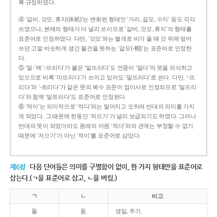
록 규정하였다.
④ ‘갈비, 갓모, 휴지(休紙)’는 변화된 형태인 ‘가리, 갈모, 수지’ 등도 각각
쓰였으나, 본래의 형태가 더 널리 쓰이므로 ‘갈비, 갓모, 휴지’의 형태를
표준어로 인정하였다. 다만, ‘갓모’와는 별개로 비가 올 때 갓 위에 덮어
쓰던 고깔 비슷하게 생긴 물건을 뜻하는 ‘갈모(-帽)’는 표준어로 인정한
다.
⑤ ‘밀-’에 ‘-뜨리다’가 붙은 ‘밀뜨리다’도 언중이 ‘밀다’의 뜻을 의식하고
있으므로 비록 ‘미뜨리다’가 쓰이고 있어도 ‘밀뜨리다’로 쓴다. 다만, ‘-뜨
리다’와 ‘-트리다’가 같은 뜻의 복수 표준어 접미사로 인정되므로 ‘밀뜨리
다’와 함께 ‘밀트리다’도 표준어로 인정된다.
⑥ ‘적이’는 의미적으로 ‘적다’와는 멀어지고 오히려 반대의 의미를 가지
게 되었다. 그 때문에 한동안 ‘저으기’가 널리 보급되기도 하였다. 그러나
반대의 뜻이 되었더라도 원래의 어원 ‘적다’와의 관계는 부정할 수 없기
때문에 ‘저으기’가 아닌 ‘적이’를 표준어로 삼았다.
제6항
다음 단어들은 의미를 구별함이 없이, 한 가지 형태만을 표준어로
삼는다.(ㄱ을 표준어로 삼고, ㄴ을 버림.)
ㄱ
ㄴ
비고
돌
돐
생일, 주기.