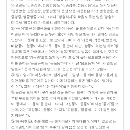
와 관련된 ‘강중강중, 깡쭝깡쭝’도 ‘강종강종, 깡쫑깡쫑’으로 쓰지 않는다.
‘깡충깡충, 강중강중, 깡쭝깡쭝’의 음성 모음 대응형은 각각 ‘껑충껑충, 겅
중겅중, 껑쭝껑쭝’이다. 그러나 ‘ 껑충하다’와 짝을 이루는 말은 ‘깡총하
다’로서 ‘깡충하다’가 오히려 비표준어이다.
② ‘-동이’도 음성 모음화를 인정하여 ‘-둥이’를 표준어로 삼았다. ‘-둥이’의
어원은 아이 ‘동(童)’을 쓴 ‘동이(童-)’이지만 현실 발음에서 멀어진 것으로
인정되어 ‘-둥이’를 표준으로 삼았다. 그에 따라 ‘귀둥이, 막둥이, 쌍둥이,
바람둥이, 흰둥이’에서 모두 ‘-둥이’를 쓴다. 다만, ‘쌍둥이’와는 별개로 ‘쌍
동밤’과 같은 단어에서는 한자어 ‘쌍동(雙童)’의 발음이 살아 있는 것으로
판단되므로 ‘쌍둥밤’으로 쓰지 않는다. 또 살이 올라 보드랍고 통통한 아
이를 뜻하는 ‘옴포동이’는 ‘옴포동하다’의 어근 ‘옴포동’에 ‘-이’가 결합된
말로서 ‘-둥이’와 관련이 없으므로 ‘옴포둥이’와 같이 쓰지 않는다.
③ ‘발가숭이’와 마찬가지로 ‘빨가숭이’도 양성 모음 뒤에 음성 모음이 결
합한 형태를 표준어로 삼는다. 이에 대응하는 짝은 ‘벌거숭이, 뻘거숭
이’이다. 그러나 ‘애송이’는 ‘애숭이’를 인정하지 않는다.
④ 물건을 보에 싸서 꾸려 놓은 것을 뜻하는 ‘보퉁이’와 함께 눈두덩의 불
룩한 부분을 뜻하는 ‘눈퉁이’나 미련한 사람을 낮추어 가리키는 ‘미련퉁
이’ 등에서도 ‘-퉁이’를 쓴다. 그러나 ‘고집통이, 골통이’에서는 ‘통이’를 쓰
는데, 이는 ‘고집통이, 골통이’가 각각 ‘고집통’, ‘골통’에 ‘-이’가 붙은 말이
기 때문이다.
⑤ ‘봉족(奉足), 주초(柱礎)’는 한자어로서의 형태를 인식하지 않고 쓰는
것이 일반적이므로 ‘봉죽, 주추’와 같이 음성 모음 형태를 인정했다.