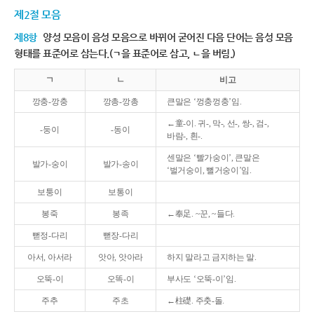
제2절 모음
제8항
양성 모음이 음성 모음으로 바뀌어 굳어진 다음 단어는 음성 모음
형태를 표준어로 삼는다.(ㄱ을 표준어로 삼고, ㄴ을 버림.)
ㄱ
ㄴ
비고
깡충-깡충
깡총-깡총
큰말은 ‘껑충껑충’임.
←童-이. 귀-, 막-, 선-, 쌍-, 검-,
-둥이
-동이
바람-, 흰-.
센말은 ‘빨가숭이’, 큰말은
발가-숭이
발가-송이
‘벌거숭이, 뻘거숭이’임.
보퉁이
보통이
봉죽
봉족
←奉足. ~꾼, ~들다.
뻗정-다리
뻗장-다리
아서, 아서라
앗아, 앗아라
하지 말라고 금지하는 말.
오뚝-이
오똑-이
부사도 ‘오뚝-이’임.
주추
주초
←柱礎. 주춧-돌.