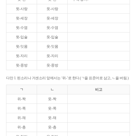
윗-사랑
웃-사랑
윗-세장
웃-세장
윗-수염
웃-수염
윗-입술
웃-입술
윗-잇몸
웃-잇몸
윗-자리
웃-자리
윗-중방
웃-중방
다만 1. 된소리나 거센소리 앞에서는 ‘위-’로 한다.(ㄱ을 표준어로 삼고, ㄴ을 버림.)
ㄱ
ㄴ
비고
위-짝
웃-짝
위-쪽
웃-쪽
위-채
웃-채
위-층
웃-층