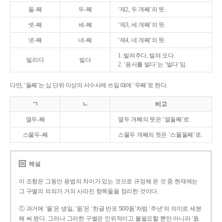
둘-째
두-째
‘제2, 두 개째’의 뜻.
셋-째
세-째
‘제3, 세 개째’의 뜻.
넷-째
네-째
‘제4, 네 개째’의 뜻.
1. 빌려주다, 빌려 오다.
빌리다
빌다
2. ‘용서를 빌다’는 ‘빌다’임.
다만, ‘둘째’는 십 단위 이상의 서수사에 쓰일 때에 ‘두째’로 한다.
ㄱ
ㄴ
비고
열두-째
열두 개째의 뜻은 ‘열둘째’로.
스물두-째
스물두 개째의 뜻은 ‘스물둘째’로.
해설
이 조항은 그동안 용법의 차이가 있는 것으로 규정해 온 것 중 현재에는
그 구별의 의의가 거의 사라진 항목들을 정리한 것이다.
① 과거에 ‘돌’은 생일, ‘돐’은 ‘한글 반포 500돐’처럼 ‘주년’의 의미로 세분
해 써 왔다. 그러나 그러한 구별은 인위적이고 불필요할 뿐만 아니라 ‘돐