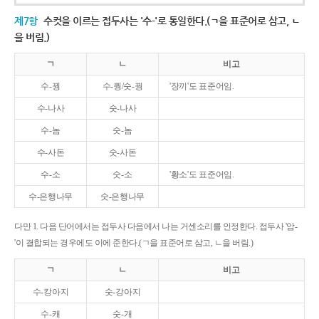
제7항
수컷을 이르는 접두사는 '수-'로 통일한다.(ㄱ을 표준어로 삼고, ㄴ
을 버림.)
ㄱ
ㄴ
비고
수-꿩
수-퀑/숫-꿩
'장끼'도 표준어임.
수-나사
숫-나사
수-놈
숫-놈
수-사돈
숫-사돈
수-소
숫-소
'황소'도 표준어임.
수-은행나무
숫-은행나무
다만 1. 다음 단어에서는 접두사 다음에서 나는 거센소리를 인정한다. 접두사 '암-
'이 결합되는 경우에도 이에 준한다.(ㄱ을 표준어로 삼고, ㄴ을 버림.)
ㄱ
ㄴ
비고
수-캉아지
숫-강아지
수-캐
숫-개