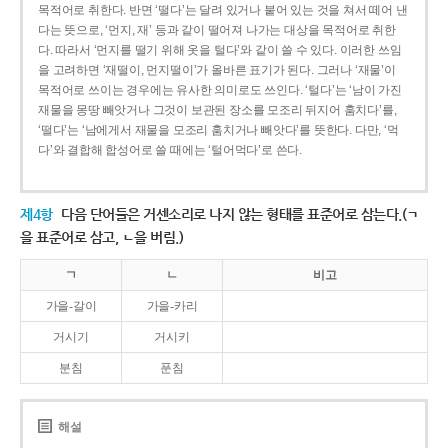
목적어로 취한다. 반면 ‘떨다’는 달려 있거나 붙어 있는 것을 쳐서 떼어 낸
다는 뜻으로, ‘먼지, 재’ 등과 같이 떨어져 나가는 대상을 목적어로 취한
다. 따라서 ‘먼지를 떨기 위해 옷을 털다’와 같이 쓸 수 있다. 이러한 쓰임
을 고려하면 ‘재떨이, 먼지떨이’가 올바른 표기가 된다. 그러나 ‘재물’이
목적어로 쓰이는 경우에는 유사한 의미로도 쓰인다. ‘털다’는 ‘남이 가진
재물을 몽땅 빼앗거나 그것이 보관된 장소를 모조리 뒤지어 훔치다’를,
‘떨다’는 ‘남에게서 재물을 모조리 훔치거나 빼앗다’를 뜻한다. 다만, ‘먹
다’와 결합해 합성어로 쓸 때에는 ‘털어먹다’로 쓴다.
제4항
다음 단어들은 거센소리로 나지 않는 형태를 표준어로 삼는다.(ㄱ
을 표준어로 삼고, ㄴ을 버림.)
ㄱ
ㄴ
비고
가을-갈이
가을-카리
거시기
거시키
분침
푼침
해설