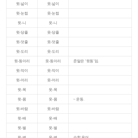
윗-넓이
웃-넓이
윗-눈썹
웃-눈썹
윗-니
웃-니
윗-당줄
웃-당줄
윗-덧줄
웃-덧줄
윗-도리
웃-도리
윗-동아리
웃-동아리
준말은 ‘윗동’임.
윗-막이
웃-막이
윗-머리
웃-머리
윗-목
웃-목
윗-몸
웃-몸
~ 운동.
윗-바람
웃-바람
윗-배
웃-배
윗-벌
웃-벌
윗-변
웃-변
수학 용어.