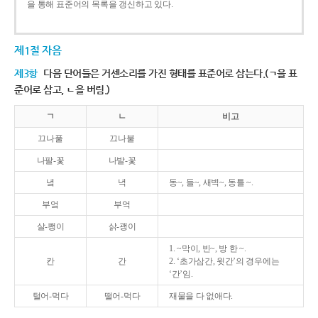
을 통해 표준어의 목록을 갱신하고 있다.
제1절 자음
제3항
다음 단어들은 거센소리를 가진 형태를 표준어로 삼는다.(ㄱ을 표
준어로 삼고, ㄴ을 버림.)
ㄱ
ㄴ
비고
끄나풀
끄나불
나팔-꽃
나발-꽃
녘
녁
동~, 들~, 새벽~, 동틀 ~.
부엌
부억
살-쾡이
삵-괭이
1. ~막이, 빈~, 방 한 ~.
칸
간
2. ‘초가삼간, 윗간’의 경우에는
‘간’임.
털어-먹다
떨어-먹다
재물을 다 없애다.