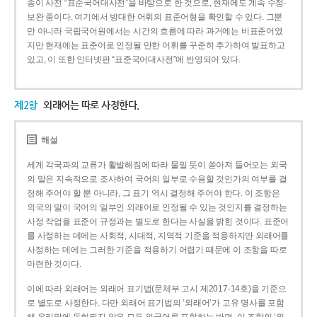
종이 사전 “표준국어대사전”을 바탕으로 한 것으로, 현재에도 계속 수정·
보완 중이다. 여기에서 방대한 어휘의 표준어형을 확인할 수 있다. 그뿐
만 아니라 국립국어원에서는 시간의 흐름에 따라 과거에는 비표준어였
지만 현재에는 표준어로 인정될 만한 어휘를 꾸준히 추가하여 발표하고
있고, 이 또한 인터넷판 “표준국어대사전”에 반영되어 있다.
제2항
외래어는 따로 사정한다.
해설
세계 각국과의 교류가 활발해짐에 따라 물밀 듯이 쏟아져 들어오는 외국
의 말은 지속적으로 조사하여 국어의 일부로 수용할 것인가의 여부를 결
정해 주어야 할 뿐 아니라, 그 표기 역시 결정해 주어야 한다. 이 조항은
외국의 말이 국어의 일부인 외래어로 인정될 수 있는 것인지를 결정하는
사정 작업을 표준어 규정과는 별도로 한다는 사실을 밝힌 것이다. 표준어
를 사정하는 데에는 사회적, 시대적, 지역적 기준을 적용하지만 외래어를
사정하는 데에는 그러한 기준을 적용하기 어렵기 때문에 이 조항을 따로
마련한 것이다.
이에 따라 외래어는 외래어 표기법(문체부 고시 제2017-14호)을 기준으
로 별도로 사정한다. 다만 외래어 표기법의 ‘외래어’가 고유 명사를 포함