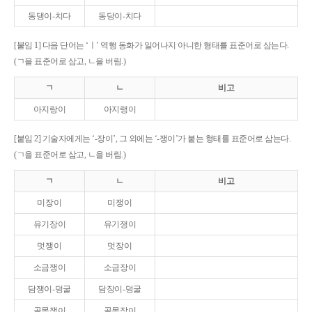
동댕이-치다
동당이-치다
[붙임 1] 다음 단어는 ‘ㅣ’ 역행 동화가 일어나지 아니한 형태를 표준어로 삼는다.
(ㄱ을 표준어로 삼고, ㄴ을 버림.)
ㄱ
ㄴ
비고
아지랑이
아지랭이
[붙임 2] 기술자에게는 ‘-장이’, 그 외에는 ‘-쟁이’가 붙는 형태를 표준어로 삼는다.
(ㄱ을 표준어로 삼고, ㄴ을 버림.)
ㄱ
ㄴ
비고
미장이
미쟁이
유기장이
유기쟁이
멋쟁이
멋장이
소금쟁이
소금장이
담쟁이-덩굴
담장이-덩굴
골목쟁이
골목장이