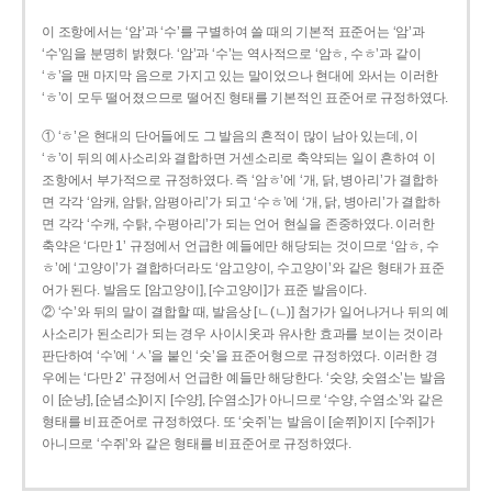
이 조항에서는 ‘암’과 ‘수’를 구별하여 쓸 때의 기본적 표준어는 ‘암’과
‘수’임을 분명히 밝혔다. ‘암’과 ‘수’는 역사적으로 ‘암ㅎ, 수ㅎ’과 같이
‘ㅎ’을 맨 마지막 음으로 가지고 있는 말이었으나 현대에 와서는 이러한
‘ㅎ’이 모두 떨어졌으므로 떨어진 형태를 기본적인 표준어로 규정하였다.
① ‘ㅎ’은 현대의 단어들에도 그 발음의 흔적이 많이 남아 있는데, 이
‘ㅎ’이 뒤의 예사소리와 결합하면 거센소리로 축약되는 일이 흔하여 이
조항에서 부가적으로 규정하였다. 즉 ‘암ㅎ’에 ‘개, 닭, 병아리’가 결합하
면 각각 ‘암캐, 암탉, 암평아리’가 되고 ‘수ㅎ’에 ‘개, 닭, 병아리’가 결합하
면 각각 ‘수캐, 수탉, 수평아리’가 되는 언어 현실을 존중하였다. 이러한
축약은 ‘다만 1’ 규정에서 언급한 예들에만 해당되는 것이므로 ‘암ㅎ, 수
ㅎ’에 ‘고양이’가 결합하더라도 ‘암고양이, 수고양이’와 같은 형태가 표준
어가 된다. 발음도 [암고양이], [수고양이]가 표준 발음이다.
② ‘수’와 뒤의 말이 결합할 때, 발음상 [ㄴ(ㄴ)] 첨가가 일어나거나 뒤의 예
사소리가 된소리가 되는 경우 사이시옷과 유사한 효과를 보이는 것이라
판단하여 ‘수’에 ‘ㅅ’을 붙인 ‘숫’을 표준어형으로 규정하였다. 이러한 경
우에는 ‘다만 2’ 규정에서 언급한 예들만 해당한다. ‘숫양, 숫염소’는 발음
이 [순냥], [순념소]이지 [수양], [수염소]가 아니므로 ‘수양, 수염소’와 같은
형태를 비표준어로 규정하였다. 또 ‘숫쥐’는 발음이 [숟쮜]이지 [수쥐]가
아니므로 ‘수쥐’와 같은 형태를 비표준어로 규정하였다.