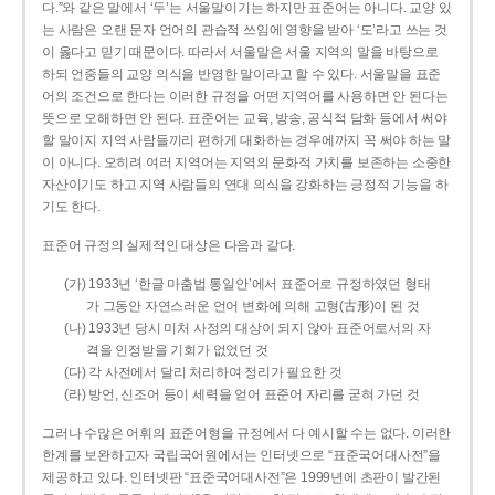
다.”와 같은 말에서 ‘두’는 서울말이기는 하지만 표준어는 아니다. 교양 있
는 사람은 오랜 문자 언어의 관습적 쓰임에 영향을 받아 ‘도’라고 쓰는 것
이 옳다고 믿기 때문이다. 따라서 서울말은 서울 지역의 말을 바탕으로
하되 언중들의 교양 의식을 반영한 말이라고 할 수 있다. 서울말을 표준
어의 조건으로 한다는 이러한 규정을 어떤 지역어를 사용하면 안 된다는
뜻으로 오해하면 안 된다. 표준어는 교육, 방송, 공식적 담화 등에서 써야
할 말이지 지역 사람들끼리 편하게 대화하는 경우에까지 꼭 써야 하는 말
이 아니다. 오히려 여러 지역어는 지역의 문화적 가치를 보존하는 소중한
자산이기도 하고 지역 사람들의 연대 의식을 강화하는 긍정적 기능을 하
기도 한다.
표준어 규정의 실제적인 대상은 다음과 같다.
(가) 1933년 ‘한글 마춤법 통일안’에서 표준어로 규정하였던 형태
가 그동안 자연스러운 언어 변화에 의해 고형(古形)이 된 것
(나) 1933년 당시 미처 사정의 대상이 되지 않아 표준어로서의 자
격을 인정받을 기회가 없었던 것
(다) 각 사전에서 달리 처리하여 정리가 필요한 것
(라) 방언, 신조어 등이 세력을 얻어 표준어 자리를 굳혀 가던 것
그러나 수많은 어휘의 표준어형을 규정에서 다 예시할 수는 없다. 이러한
한계를 보완하고자 국립국어원에서는 인터넷으로 “표준국어대사전”을
제공하고 있다. 인터넷판 “표준국어대사전”은 1999년에 초판이 발간된