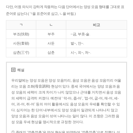
다만, 어원 의식이 강하게 작용하는 다음 단어에서는 양성 모음 형태를 그대로 표
준어로 삼는다.(ㄱ을 표준어로 삼고, ㄴ을 버림.)
ㄱ
ㄴ
비고
부조(扶助)
부주
~금, 부좃-술.
사돈(査頓)
사둔
밭~, 안~.
삼촌(三寸)
삼춘
시~, 외~, 처~.
해설
우리말에는 양성 모음은 양성 모음끼리, 음성 모음은 음성 모음끼리 어울
리는 모음 조화(母音調和) 현상이 있다. 중세 국어에서는 양성 모음과 음
성 모음의 세력이 크게 차이가 나지 않았으나 근대를 거치면서 음성 모음
의 세력이 급격히 커졌다. 예컨대 ‘ 막-아, 좁-아’, ‘접-어, 굽-어, 재-어, 세-
어, 괴-어, 쥐-어’ 등의 어미 활용에서도 음성 모음의 우세를 확인할 수 있
다. 심지어는 한 단어 내부에서도 양성 모음이 일관되게 나타나지 않고
양성 모음과 음성 모음이 섞여 나타나는 일이 많다. 이 조항은 그러한 음
성 모음 우세 현상을 명시적으로 규정한 것이다.
① 종래의 ‘깡총깡총’은 언어 현실을 반영하여 ‘깡충깡충’으로 정했다. 이