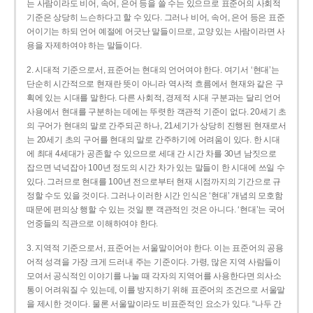
는 사람이라도 비어, 속어, 은어 등을 쓸 수는 있으므로 표준어의 사회적
기준은 상당히 느슨하다고 할 수 있다. 그러나 비어, 속어, 은어 등은 표준
어이기는 하되 언어 예절에 어긋난 말들이므로, 교양 있는 사람이라면 사
용을 자제하여야 하는 말들이다.
2. 시대적 기준으로서, 표준어는 현대의 언어여야 한다. 여기서 ‘현대’는
단순히 시간적으로 현재란 뜻이 아니라 역사적 흐름에서 현재와 같은 구
획에 있는 시대를 말한다. 다른 사회적, 경제적 시대 구분과는 달리 언어
사용에서 현대를 구분하는 데에는 뚜렷한 객관적 기준이 없다. 20세기 초
의 구어가 현대의 말로 간주되곤 하나, 21세기가 상당히 진행된 현재로서
는 20세기 초의 구어를 현대의 말로 간주하기에 어려움이 있다. 한 시대
에 최대 4세대가 공존할 수 있으므로 세대 간 시간 차를 30년 남짓으로
잡으면 넉넉잡아 100년 정도의 시간 차가 있는 말들이 한 시대에 쓰일 수
있다. 그러므로 현대를 100년 전으로부터 현재 시점까지의 기간으로 규
정할 수도 있을 것이다. 그러나 이러한 시간 인식은 ‘현대’ 개념의 모호함
때문에 편의상 행할 수 있는 것일 뿐 객관적인 것은 아니다. ‘현대’는 국어
언중들의 직관으로 이해하여야 한다.
3. 지역적 기준으로서, 표준어는 서울말이어야 한다. 이는 표준어의 공용
어적 성격을 가장 크게 드러내 주는 기준이다. 가령, 많은 지역 사람들이
모여서 공식적인 이야기를 나눌 때 각자의 지역어를 사용한다면 의사소
통이 어려워질 수 있는데, 이를 방지하기 위해 표준어의 조건으로 서울말
을 제시한 것이다. 물론 서울말이라도 비표준적인 요소가 있다. “나두 간