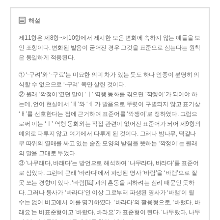
해설
제11항은 제8항~제10항에서 제시한 모음 변화에 속하지 않는 예들을 보
인 조항이다. 변화된 발음이 굳어진 경우 그것을 표준으로 삼는다는 원칙
은 동일하게 적용된다.
① ‘-구려’와 ‘-구료’는 미묘한 의미 차가 있는 듯도 하나 언중이 분명히 의
식할 수 없으므로 ‘-구려’ 쪽만 살린 것이다.
② 원래 ‘깍정이’였던 말이 ‘ㅣ’ 역행 동화를 겪으면 ‘깍젱이’가 되어야 하
는데, 언어 현실에서 ‘ㅐ’와 ‘ㅔ’가 발음으로 뚜렷이 구별되지 않고 표기상
‘ㅐ’를 선호한다는 점에 근거하여 표준어를 ‘깍쟁이’로 정하였다. 그럼으
로써 이는 ‘ㅣ’ 역행 동화와는 직접 관련이 없어진 표준어가 되어 제9항의
예외로 다루지 않고 여기에서 다루게 된 것이다. 그러나 밤나무, 떡갈나
무 따위의 열매를 싸고 있는 술잔 모양의 받침을 뜻하는 ‘깍정이’는 원래
의 말을 그대로 두었다.
③ ‘나무래다, 바래다’는 방언으로 해석하여 ‘나무라다, 바라다’를 표준어
로 삼았다. 그런데 근래 ‘바라다’에서 파생된 명사 ‘바람’을 ‘바램’으로 잘
못 쓰는 경향이 있다. ‘바람[風]’과의 혼동을 피하려는 심리 때문인 듯하
다. 그러나 동사가 ‘바라다’인 이상 그로부터 파생된 명사가 ‘바램’이 될
수는 없어 비고에서 이를 명기하였다. ‘바라다’의 활용형으로, ‘바랬다, 바
래요’는 비표준형이고 ‘바랐다, 바라요’가 표준형이 된다. ‘나무랐다, 나무