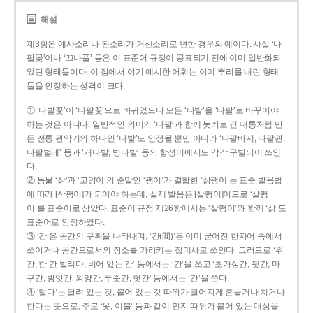
해설
제3항은 예사소리나 된소리가 거센소리로 변한 경우의 예이다. 사실 ‘나
팔꽃’이나 ‘끄나풀’ 등은 이 표준어 규정이 공표되기 전에 이미 일반화되
었던 형태들이다. 이 점에서 여기 예시한 어휘는 이미 뿌리를 내린 형태
들을 인정하는 성격이 크다.
① ‘나발꽃’이 ‘나팔꽃’으로 바뀌었으나 모든 ‘나발’을 ‘나팔’로 바꾸어야
하는 것은 아니다. 일반적인 의미의 ‘나팔’과 함께 놋쇠로 긴 대롱처럼 만
든 전통 관악기의 하나인 ‘나발’도 인정될 뿐만 아니라 ‘나팔바지, 나팔관,
나팔벌레’ 등과 ‘개나발, 병나발’ 등의 합성어에서도 각각 구별되어 쓰인
다.
② 동물 ‘삵’과 ‘고양이’의 준말인 ‘괭이’가 결합한 ‘삵괭이’는 표준 발음법
에 따라 [삭꽹이]가 되어야 하는데, 실제 발음은 [살쾡이]이므로 ‘살쾡
이’를 표준어로 삼았다. 표준어 규정 제26항에서는 ‘살쾡이’와 함께 ‘삵’도
표준어로 인정하였다.
③ ‘칸’은 공간의 구획을 나타내며, ‘간(間)’은 이미 굳어진 한자어 속에서
쓰이거나 공간으로서의 장소를 가리키는 접미사로 쓰인다. 그러므로 ‘위
칸, 한 칸 벌리다, 비어 있는 칸’ 등에서는 ‘칸’을 쓰고 ‘초가삼간, 뒷간, 마
구간, 방앗간, 외양간, 푸줏간, 헛간’ 등에서는 ‘간’을 쓴다.
④ ‘털다’는 달려 있는 것, 붙어 있는 것 따위가 떨어지게 흔들거나 치거나
한다는 뜻으로, 주로 ‘옷, 이불’ 등과 같이 먼지 따위가 붙어 있는 대상을