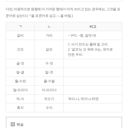
다만, 어원적으로 원형에 더 가까운 형태가 아직 쓰이고 있는 경우에는, 그것을 표
준어로 삼는다.(ㄱ을 표준어로 삼고, ㄴ을 버림.)
ㄱ
ㄴ
비고
갈비
가리
~구이, ~찜, 갈빗-대.
1. 사기 만드는 물레 밑 고리.
갓모
갈모
2. '갈모'는 갓 위에 쓰는, 유지로
만든 우비.
굴-젓
구-젓
말-곁
말-겻
물-수란
물-수랄
밀-뜨리다
미-뜨리다
적-이
저으기
적이-나, 적이나-하면.
휴지
수지
해설