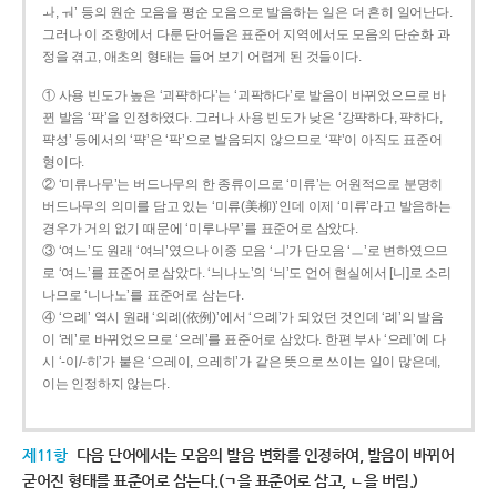
ㅘ, ㅝ’ 등의 원순 모음을 평순 모음으로 발음하는 일은 더 흔히 일어난다.
그러나 이 조항에서 다룬 단어들은 표준어 지역에서도 모음의 단순화 과
정을 겪고, 애초의 형태는 들어 보기 어렵게 된 것들이다.
① 사용 빈도가 높은 ‘괴퍅하다’는 ‘괴팍하다’로 발음이 바뀌었으므로 바
뀐 발음 ‘팍’을 인정하였다. 그러나 사용 빈도가 낮은 ‘강퍅하다, 퍅하다,
퍅성’ 등에서의 ‘퍅’은 ‘팍’으로 발음되지 않으므로 ‘퍅’이 아직도 표준어
형이다.
② ‘미류나무’는 버드나무의 한 종류이므로 ‘미류’는 어원적으로 분명히
버드나무의 의미를 담고 있는 ‘미류(美柳)’인데 이제 ‘미류’라고 발음하는
경우가 거의 없기 때문에 ‘미루나무’를 표준어로 삼았다.
③ ‘여느’도 원래 ‘여늬’였으나 이중 모음 ‘ㅢ’가 단모음 ‘ㅡ’로 변하였으므
로 ‘여느’를 표준어로 삼았다. ‘늬나노’의 ‘늬’도 언어 현실에서 [니]로 소리
나므로 ‘니나노’를 표준어로 삼는다.
④ ‘으례’ 역시 원래 ‘의례(依例)’에서 ‘으례’가 되었던 것인데 ‘례’의 발음
이 ‘레’로 바뀌었으므로 ‘으레’를 표준어로 삼았다. 한편 부사 ‘으레’에 다
시 ‘-이/-히’가 붙은 ‘으레이, 으레히’가 같은 뜻으로 쓰이는 일이 많은데,
이는 인정하지 않는다.
제11항
다음 단어에서는 모음의 발음 변화를 인정하여, 발음이 바뀌어
굳어진 형태를 표준어로 삼는다.(ㄱ을 표준어로 삼고, ㄴ을 버림.)