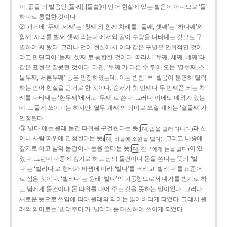
이, 돐을’의 발음인 [돌씨], [돌쓸]이 언어 현실에 있는 발음이 아니므로 ‘돌’
하나로 통합한 것이다.
② 과거에 ‘두째, 세째’는 ‘첫째’와 함께 차례를, ‘둘째, 셋째’는 ‘하나째’와
함께 ‘사과를 벌써 셋째 먹는다’에서와 같이 수량을 나타내는 것으로 구
별하여 써 왔다. 그러나 언어 현실에서 이와 같은 구별은 인위적인 것이
라고 판단되어 ‘둘째, 셋째’로 통합한 것이다. 따라서 ‘두째, 세째, 네째’와
같은 표현은 잘못된 것이다. 다만, ‘두째’가 다른 수 뒤에 오는 ‘열두째, 스
물두째, 서른두째’ 등은 인정하였는데, 이는 받침 ‘ㄹ’ 발음이 분명히 탈락
하는 언어 현실을 근거로 한 것이다. 순서가 첫 번째나 두 번째쯤 되는 차
례를 나타내는 ‘한두째’에서도 ‘두째’로 쓴다. 그러나 이에도 예외가 있는
데, 드물게 쓰이기는 하지만 ‘열두 개째’의 의미로 쓰일 때에는 ‘열둘째’가
인정된다.
③ ‘빌다’에는 원래 물건 따위를 구걸한다는 뜻
과 신
(
밥을 빌러 다니다)
예
이나 사람 따위에 간청한다는 뜻
, 그리고 나중에
(
하늘에 소원을 빌다)
예
갚기로 하고 남의 물건이나 돈을 쓴다는 뜻
이 있
(
친구에게 돈을 빌다)
예
었다. 그런데 나중에 갚기로 하고 남의 물건이나 돈을 쓴다는 뜻의 ‘빌
다’는 ‘빌리다’로 형태가 바뀜에 따라 ‘빌다’를 버리고 ‘빌리다’를 표준어
로 삼은 것이다. ‘빌리다’는 원래 ‘빌다’의 피동형으로서 대가를 받기로 하
고 남에게 물건이나 돈 따위를 내어 주는 것을 뜻하는 말이었다. 그러나
새로운 뜻으로 쓰임에 따라 원래의 의미는 잃어버리게 되었다. 그래서 원
래의 의미로는 ‘빌려주다’가 ‘빌리다’를 대신하여 쓰이게 되었다.