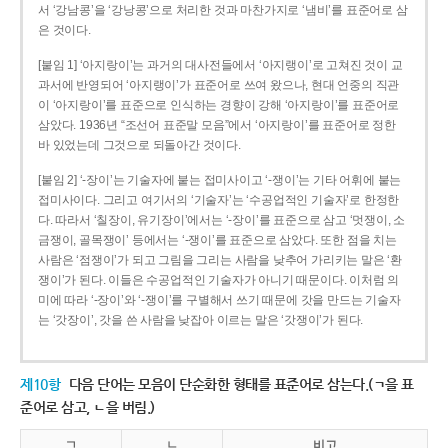
서 ‘강남콩’을 ‘강낭콩’으로 처리한 것과 마찬가지로 ‘냄비’를 표준어로 삼
은 것이다.
[붙임 1] ‘아지랑이’는 과거의 대사전들에서 ‘아지랭이’로 고쳐진 것이 교
과서에 반영되어 ‘아지랭이’가 표준어로 쓰여 왔으나, 현대 언중의 직관
이 ‘아지랑이’를 표준으로 인식하는 경향이 강해 ‘아지랑이’를 표준어로
삼았다. 1936년 “조선어 표준말 모음”에서 ‘아지랑이’를 표준어로 정한
바 있었는데 그것으로 되돌아간 것이다.
[붙임 2] ‘-장이’는 기술자에 붙는 접미사이고 ‘-쟁이’는 기타 어휘에 붙는
접미사이다. 그리고 여기서의 ‘기술자’는 ‘수공업적인 기술자’로 한정한
다. 따라서 ‘칠장이, 유기장이’에서는 ‘-장이’를 표준으로 삼고 ‘멋쟁이, 소
금쟁이, 골목쟁이’ 등에서는 ‘-쟁이’를 표준으로 삼았다. 또한 점을 치는
사람은 ‘점쟁이’가 되고 그림을 그리는 사람을 낮추어 가리키는 말은 ‘환
쟁이’가 된다. 이들은 수공업적인 기술자가 아니기 때문이다. 이처럼 의
미에 따라 ‘-장이’와 ‘-쟁이’를 구별해서 쓰기 때문에 갓을 만드는 기술자
는 ‘갓장이’, 갓을 쓴 사람을 낮잡아 이르는 말은 ‘갓쟁이’가 된다.
제10항
다음 단어는 모음이 단순화한 형태를 표준어로 삼는다.(ㄱ을 표
준어로 삼고, ㄴ을 버림.)
ㄱ
ㄴ
비고