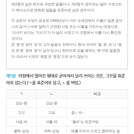
제3항과 같은 취지로 규정한 말들이나, 제3항의 경우와는 달리 거센소리
가 예사소리로 변화한 말들을 표준어로 삼은 경우이다.
① 표준어 규정이 공표된 1988년보다 이미 오래전부터 이름이 얼른 생각
나지 않거나 바로 말하기 곤란한 사람 또는 사물을 가리키는 대명사로
‘거시키’보다는 ‘거시기’가 더 널리 쓰였고 이 조항에서 이를 다시 확인한
것이다.
② ‘푼’은 한자 ‘分’의 고어 발음의 잔재이다. 현대 국어의 ‘할, 푼, 리’나 ‘땡
전 한 푼’ 등에 ‘푼’이 남아 있으나 한자어로 읽을 때에는 ‘분’으로 발음한
다. 따라서 시계의 ‘분침’은 ‘푼침’으로 쓰지 않는다.
제5항
어원에서 멀어진 형태로 굳어져서 널리 쓰이는 것은, 그것을 표준
어로 삼는다.(ㄱ을 표준어로 삼고, ㄴ을 버림.)
ㄱ
ㄴ
비고
강낭-콩
강남-콩
고삿
고샅
겉~, 속~.
사글-세
삭월-세
‘월세’는 표준어임.
울력-성당
위력-성당
떼를 지어서 으르고 협박하는 일.