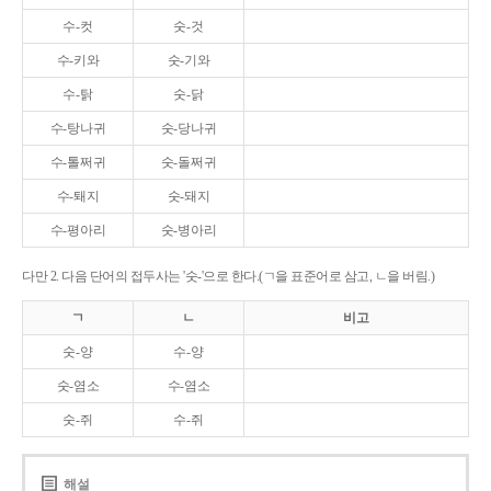
수-컷
숫-것
수-키와
숫-기와
수-탉
숫-닭
수-탕나귀
숫-당나귀
수-톨쩌귀
숫-돌쩌귀
수-퇘지
숫-돼지
수-평아리
숫-병아리
다만 2. 다음 단어의 접두사는 '숫-'으로 한다.(ㄱ을 표준어로 삼고, ㄴ을 버림.)
ㄱ
ㄴ
비고
숫-양
수-양
숫-염소
수-염소
숫-쥐
수-쥐
해설