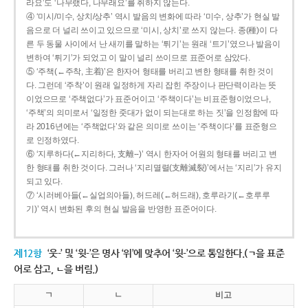
라요’도 ‘나무랬다, 나무래요’를 취하지 않는다.
④ ‘미시/미수, 상치/상추’ 역시 발음의 변화에 따라 ‘미수, 상추’가 현실 발
음으로 더 널리 쓰이고 있으므로 ‘미시, 상치’로 쓰지 않는다. 종(種)이 다
른 두 동물 사이에서 난 새끼를 말하는 ‘튀기’는 원래 ‘트기’였으나 발음이
변하여 ‘튀기’가 되었고 이 말이 널리 쓰이므로 표준어로 삼았다.
⑤ ‘주책(←주착, 主着)’은 한자어 형태를 버리고 변한 형태를 취한 것이
다. 그런데 ‘주착’이 원래 일정하게 자리 잡힌 주장이나 판단력이라는 뜻
이었으므로 ‘주책없다’가 표준어이고 ‘주책이다’는 비표준형이었으나,
‘주책’의 의미로서 ‘일정한 줏대가 없이 되는대로 하는 짓’을 인정함에 따
라 2016년에는 ‘주책없다’와 같은 의미로 쓰이는 ‘주책이다’를 표준형으
로 인정하였다.
⑥ ‘지루하다(←지리하다, 支離--)’ 역시 한자어 어원의 형태를 버리고 변
한 형태를 취한 것이다. 그러나 ‘지리멸렬(支離滅裂)’에서는 ‘지리’가 유지
되고 있다.
⑦ ‘시러베아들(←실업의아들), 허드레(←허드래), 호루라기(←호루루
기)’ 역시 변화된 후의 현실 발음을 반영한 표준어이다.
제12항
‘웃-’ 및 ‘윗-’은 명사 ‘위’에 맞추어 ‘윗-’으로 통일한다.(ㄱ을 표준
어로 삼고, ㄴ을 버림.)
ㄱ
ㄴ
비고