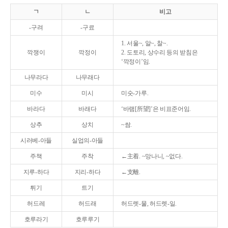
ㄱ
ㄴ
비고
-구려
-구료
1. 서울~, 알~, 찰~.
깍쟁이
깍정이
2. 도토리, 상수리 등의 받침은
‘깍정이’임.
나무라다
나무래다
미수
미시
미숫-가루.
바라다
바래다
‘바램[所望]’은 비표준어임.
상추
상치
~쌈.
시러베-아들
실업의-아들
주책
주착
←主着. ~망나니, ~없다.
지루-하다
지리-하다
←支離.
튀기
트기
허드레
허드래
허드렛-물, 허드렛-일.
호루라기
호루루기