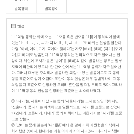
발목쟁이
발목장이
해설
‘ㅣ’ 역행 동화란 뒤에 오는 ‘ㅣ’ 모음 혹은 반모음 ‘ㅣ[j]’에 동화되어 앞에
있는 ‘ㅏ, ㅓ, ㅗ, ㅜ, ㅡ’가 각각 ‘ㅐ, ㅔ, ㅚ, ㅟ, ㅣ’로 바뀌는 현상을 말한다.
가령, ‘아비, 어미, 고기, 죽이다, 끓이다’는 자주 [애비], [에미], [괴기], [쥐기
다], [끼리다]로 발음된다. ‘ㅣ’ 역행 동화는 전국적으로 자주 일어나는 현
상이다. 체언에 조사가 붙은 ‘밥이’를 [배비]와 같이 발음하는 경우는 일부
지역에 국한되어 있으나, 한 단어 안에서는 ‘ㅣ’ 역행 동화가 자주 일어난
다. 그러나 대부분 주의해서 발음하면 피할 수 있는 발음이므로 그 동화
형을 표준어로 삼기 어렵다. 또한 이 동화 현상은 매우 광범위하여 그 동
화형을 다 표준어로 인정하면 오히려 혼란을 일으킬 우려도 있다. 그리하
여 ‘ㅣ’ 역행 동화 현상을 인정하는 표준어는 최소화하였다.
① ‘-나기’는, 서울에서 났다는 뜻의 ‘서울나기’는 그대로 쓰임 직하지만
‘신출나기, 풋나기’는 어색하므로 일률적으로 ‘-내기’를 표준으로 삼았다.
‘여간내기, 보통내기, 새내기’ 등의 어휘에서도 마찬가지로 ‘-내기’를 표준
으로 삼는다.
② ‘남비’는 종래 일본어 ‘나베[鍋]’에서 온 말이라 하여 원형을 의식해서
처리했던 것이나, 현대에는 어원 의식이 거의 사라졌다. 따라서 제5항에