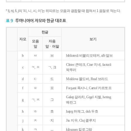
* lj, nj, š, j의 '리, 니, 시, 이'는 뒤따르는 모음과 결합할 때 합쳐서 1 음절로 적는다.
표 9
루마니아어 자모와 한글 대조표
한글
자모
보기
모음
자음
앞
앞ㆍ어말
b
ㅂ
브
bibliotecǎ 비블리오테커, alb 알브
Cîntec 큰테크, Cine 치네, facturǎ
c
ㅋ, ㅊ
ㄱ, 크
팍투러
d
ㄷ
드
Moldova 몰도바, Brad 브라드
f
ㅍ
프
Focşani 폭샤니, Cartof 카르토프
Galaţi 갈라치, Gigel 지젤, hering
g
ㄱ, ㅈ
그
헤린그
h
ㅎ
흐
haţeg 하체그, duh 두흐
j
ㅈ
지
Jiu 지우, Cluj 클루지
k
ㅋ
ㅡ
kilogram 킬로그람