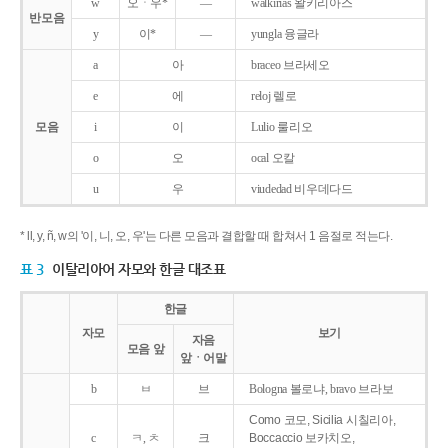
w
오ㆍ우*
―
walkirias 왈키리아스
반모음
y
이*
―
yungla 융글라
a
아
braceo 브라세오
e
에
reloj 렐로
모음
i
이
Lulio 룰리오
o
오
ocal 오칼
u
우
viudedad 비우데다드
* ll, y, ñ, w의 '이, 니, 오, 우'는 다른 모음과 결합할 때 합쳐서 1 음절로 적는다.
표 3
이탈리아어 자모와 한글 대조표
한글
자모
보기
자음
모음 앞
앞ㆍ어말
b
ㅂ
브
Bologna 볼로냐, bravo 브라보
Como 코모, Sicilia 시칠리아,
c
ㅋ, ㅊ
크
Boccaccio 보카치오,