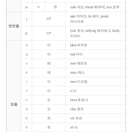
zs
ㅈ
주
zsák 자크, tőzsde 퇴주데, rozs 로주
ajak 어여크, fej 페이, január
j
이*
여누아르
반모음
lyuk 유크, mélység 메이셰그, király
ly
이*
키라이
a
어
lakat 러커트
á
아
máj 마이
e
에
mert 메르트
é
에
mész 메스
i
이
isten 이슈텐
í
이
sí 시
o
오
torna 토르너
모음
ó
오
róka 로커
ö
외
sör 쇠르
ő
외
nő 뇌