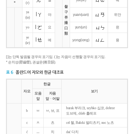
얼
yue
(ue)
웨
*
(r)
촬
ya
구
야
yuan
(uan)
위안
(ia)
류
撮
yo
요
yun
(un)
윈
口
類
ye
예
yong
(iong)
융
(ie)
[ ]는 단독 발음될 경우의 표기임. ( )는 자음이 선행할 경우의 표기임.
* 순치성(脣齒聲), 권설운(捲舌韻).
표 6
폴란드어 자모와 한글 대조표
한글
자모
보기
모음
자음
앞
앞ㆍ어말
burak 부라크, szybko 십코, dobrze
b
ㅂ
ㅂ, 브, 프
도브제, chleb 흘레프
c
ㅊ
츠
cel 첼, Balicki 발리츠키, noc 노츠
ć
ㅡ
치
dać 다치