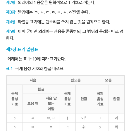
제2항
외래어의 1 음운은 원칙적으로 1 기호로 적는다.
제3항
받침에는 ‘ㄱ, ㄴ, ㄹ, ㅁ, ㅂ, ㅅ, ㅇ’만을 쓴다.
제4항
파열음 표기에는 된소리를 쓰지 않는 것을 원칙으로 한다.
제5항
이미 굳어진 외래어는 관용을 존중하되, 그 범위와 용례는 따로 정
한다.
제2장 표기 일람표
외래어는 표 1~19에 따라 표기한다.
표 1
국제 음성 기호와 한글 대조표
자음
반모음
모음
한글
국제
국제
국제
자음 앞
음성
음성
한글
음성
한글
모음 앞
또는
기호
기호
기호
어말
p
ㅍ
ㅂ, 프
j
이*
i
이
b
ㅂ
브
ɥ
위
y
위