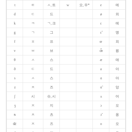
t
ㅌ
ㅅ, 트
w
오, 우*
e
에
d
ㄷ
드
ø
외
k
ㅋ
ㄱ, 크
ɛ
에
g
ㄱ
그
ɛ̃
앵
f
ㅍ
프
œ
외
v
ㅂ
브
욍
θ
ㅅ
스
æ
애
ð
ㄷ
드
a
아
s
ㅅ
스
ɑ
아
z
ㅈ
즈
ɑ̃
앙
ʃ
시
슈, 시
ʌ
어
ʒ
ㅈ
지
ɔ
오
ʦ
ㅊ
츠
ɔ̃
옹
ʣ
ㅈ
즈
o
오