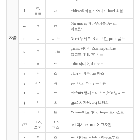
ㄹ,
l
ㄹ
bibliotecǎ 비블리오테커, hotel 호텔
ㄹㄹ
Maramureş 마라무레슈, Avram
m
ㅁ
ㅁ
아브람
자음
n
ㄴ
ㄴ, 느
Nucet 누체트, Bran 브란, pumn 품느
pianist 피아니스트, septembrie
p
ㅍ
ㅂ, 프
셉템브리에, cap 카프
r
ㄹ
르
radio 라디오, dor 도르
s
ㅅ
스
Sibiu 시비우, pas 파스
ş
시*
슈
şag 샤그, Mureş 무레슈
t
ㅌ
트
telefonist 텔레포니스트, bilet 빌레트
ţ
ㅊ
츠
ţigarǎ 치가러, braţ 브라츠
v
ㅂ
브
Victoria 빅토리아, Braşov 브라쇼브
ㄱㅅ,
크스,
x**
taxi 탁시, examen 에그자멘
그ㅈ
ㄱ스
z
ㅈ
즈
ziar 지아르, autobuz 아우토부즈