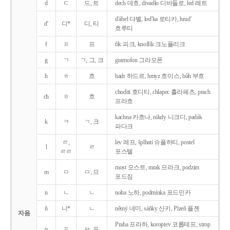
d
ㄷ
드, 트
dech 데흐, divadlo 디바들로, led 레트
d'ábel 댜벨, lod'ka 로티카, hrud'
d'
디*
디, 티
흐루티
f
ㅍ
프
fík 피크, knoflík 크노플리크
g
ㄱ
ㄱ, 그, 크
gramofon 그라모폰
h
ㅎ
흐
hadr 하드르, hmyz 흐미스, bůh 부흐
choditi 호디티, chlapec 흘라페츠, prach
ch
ㅎ
흐
프라흐
kachna 카흐나, nikdy 니크디, padák
k
ㅋ
ㄱ, 크
파다크
ㄹ,
lev 레프, šplhati 슈플하티, postel
l
ㄹ
ㄹㄹ
포스텔
most 모스트, mrak 므라크, podzim
m
ㅁ
ㅁ, 므
포드짐
n
ㄴ
ㄴ
noha 노하, podmínka 포드민카
ň
니*
ㄴ
němý 네미, sáňky 산키, Plzeň 플젠
자음
Praha 프라하, koroptev 코롭테프, strop
p
ㅍ
ㅂ, 프