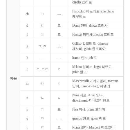
credo 크레도
Pinocchio 피노키오, cherubino
ch
ㅋ
―
케루비노
d
ㄷ
드
Dante 단테, drizza 드리차
f
ㅍ
프
Firenze 피렌체, freddo 프레도
Galileo 갈릴레오, Genova
g
ㄱ, ㅈ
그
제노바, gloria 글로리아
h
―
―
hanno 안노, oh 오
Milano 밀라노, largo 라르고,
l
ㄹ, ㄹㄹ
ㄹ
palco 팔코
자음
Macchiavelli 마키아벨리, mamma
m
ㅁ
ㅁ
맘마, Campanella 캄파넬라
Nero 네로, Anna 안나,
n
ㄴ
ㄴ
divertimento 디베르티멘토
p
ㅍ
프
Pisa 피사, prima 프리마
q
ㅋ
―
quando 콴도, queto 퀘토
r
ㄹ
르
Roma 로마, Marconi 마르코니