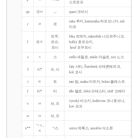
스트로프
qu
크ㅂ
ㅡ
quasi 크바시
ruka 루카, harmonika 하르모니카, mír
r
ㄹ
르
미르
르주,
řeka 르제카, námořník 나모르주니크,
ř
르ㅈ
르슈,
hořký 호르슈키,
르시
kouř 코우르시
s
ㅅ
스
sedlo 세들로, máslo 마슬로, nos 노스
šaty 샤티, Šternberk 슈테른베르크,
š
시*
슈, 시
koš 코시
t
ㅌ
트
tam 탐, matka 마트카, bolest 볼레스트
t'
티*
티
tělo 텔로, štěstí 슈테스티, obět' 오베티
vysoký 비소키, knihovna 크니호브나,
v
ㅂ
브, 프
kov 코프
w
ㅂ
브, 프
ㄱㅅ,
x**
ㄱ스
xerox 제록스, saxofón 삭소폰
ㅈ