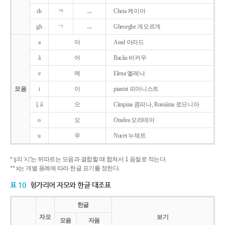
ch
ㅋ
ㅡ
Cheia 케이아
gh
ㄱ
ㅡ
Gheorghe 게오르게
a
아
Arad 아라드
ǎ
어
Bacǎu 바커우
e
에
Elena 엘레나
모음
i
이
pianist 피아니스트
î, â
으
Cîmpina 큼피나, România 로므니아
o
오
Oradea 오라데아
u
우
Nucet 누체트
* ş의 '시'는 뒤따르는 모음과 결합할 때 합쳐서 1 음절로 적는다.
** x는 개별 용례에 따라 한글 표기를 정한다.
표 10
헝가리어 자모와 한글 대조표
한글
자모
보기
모음
자음