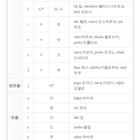
šal 샬, vlasništvo 블라스니슈트보,
š
시*
슈, 시
broš 브로시
telo 텔로, ostrvo 오스트르보, put
t
ㅌ
트
푸트
vatra 바트라, olovka 올로브카,
v
ㅂ
브
proliv 프롤리브
zavoj 자보이, pozno 포즈노, obraz
z
ㅈ
즈
오브라즈
žena 제나, izložba 이즐로주바, muž
ž
ㅈ
주
무주
pojas 포야스, zavoj 자보이, odjelo
반모음
j
이*
오델로
a
아
bakar 바카르
e
에
cev 체브
모음
i
이
dim 딤
o
오
molim 몰림
u
우
zubar 주바르