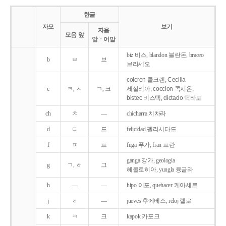
한글
자모
보기
자음
모음 앞
앞ㆍ어말
biz 비스, blandon 블란돈, braceo
b
ㅂ
브
브라세오
colcren 콜크렌, Cecilia
c
ㅋ, ㅅ
ㄱ, 크
세실리아, coccion 콕시온,
bistec 비스텍, dictado 딕타도
ch
ㅊ
―
chicharra 치차라
d
ㄷ
드
felicidad 펠리시다드
f
ㅍ
프
fuga 푸가, fran 프란
ganga 강가, geologia
g
ㄱ, ㅎ
그
헤올로히아, yungla 융글라
h
―
―
hipo 이포, quehacer 케아세르
j
ㅎ
―
jueves 후에베스, reloj 렐로
k
ㅋ
크
kapok 카포크