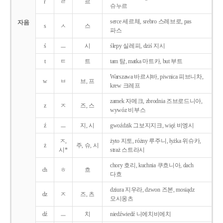
r
ㄹ
르
슈누르
serce 세르체, srebro 스레브로, pas
자음
s
ㅅ
스
파스
ś
ㅡ
시
ślepy 실레피, dziś 지시
t
ㅌ
트
tam 탐, matka 마트카, but 부트
Warszawa 바르샤바, piwnica 피브니차,
w
ㅂ
브, 프
krew 크레프
zamek 자메크, zbrodnia 즈브로드니아,
z
ㅈ
즈, 스
wywóz 비부스
ź
ㅡ
지, 시
gwoździk 그보지지크, więź 비엥시
ㅈ,
żyto 지토, różny 루주니, łyżka 위슈카,
ż
주, 슈, 시
시*
straż 스트라시
chory 호리, kuchnia 쿠흐니아, dach
ch
ㅎ
흐
다흐
dziura 지우라, dzwon 즈본, mosiądz
dz
ㅈ
즈, 츠
모시옹츠
dź
ㅡ
치
niedźwiedź 니에치비에치