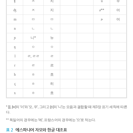
ʧ
ㅊ
치
u
우
ʤ
ㅈ
지
ə**
어
m
ㅁ
ㅁ
ɚ
어
n
ㄴ
ㄴ
ɲ
니*
뉴
ŋ
ㅇ
ㅇ
l
ㄹ, ㄹㄹ
ㄹ
r
ㄹ
르
h
ㅎ
흐
ç
ㅎ
히
x
ㅎ
흐
* [j], [w]의 '이'와 '오, 우', 그리고 [ɲ]의 '니'는 모음과 결합할 때 제3장 표기 세칙에 따른
다.
** 독일어의 경우에는 '에', 프랑스어의 경우에는 '으'로 적는다.
표 2
에스파냐어 자모와 한글 대조표