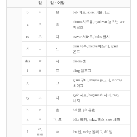
앞
앞ㆍ어말
b
ㅂ
브
bab 버브, ablak 어블러크
citrom 치트롬, nyolcvan 뇰츠번, arc
c
ㅊ
츠
어르츠
cs
ㅊ
치
csavar 처버르, kulcs 쿨치
daru 더루, medve 메드베, gond
d
ㄷ
드
곤드
dzs
ㅈ
지
dzsem 젬
f
ㅍ
프
elfog 엘포그
gumi 구미, nyugta 뉴그터, csomag
g
ㄱ
그
초머그
gyár 자르, hagyma 허지머, nagy
gy
ㅈ
지
너지
h
ㅎ
흐
hal 헐, juh 유흐
k
ㅋ
ㄱ, 크
béka 베커, keksz 켁스, szék 세크
ㄹ,
l
ㄹ
len 렌, meleg 멜레그, dél 델
ㄹㄹ