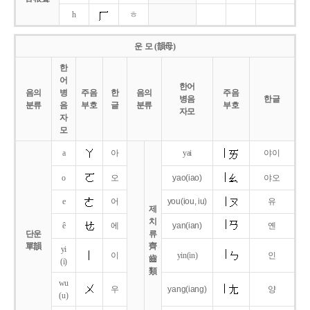
h
ㅎ
운 모 (韻母)
한
어
한어
음의
병
주음
한
음의
주음
병음
한글
분류
음
부호
글
분류
부호
자모
자
모
a
아
yai
야이
o
오
yao
(iao)
야오
e
어
you
(iou,
iu)
유
제
치
ê
에
yan
(ian)
옌
단운
류
單韻
齊
yi
이
yin(in)
인
齒
(i)
類
wu
우
yang
(iang)
양
(u)