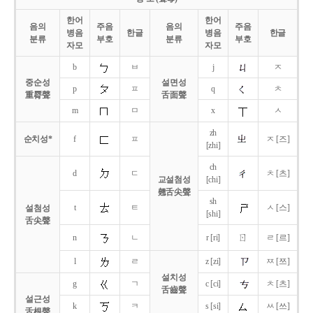
한어
한어
음의
주음
음의
주음
병음
한글
병음
한글
분류
부호
분류
부호
자모
자모
b
ㅂ
j
ㅈ
중순성
설면성
p
ㅍ
q
ㅊ
重脣聲
舌面聲
m
ㅁ
x
ㅅ
zh
순치성*
f
ㅍ
ㅈ [즈]
[zhi]
ch
d
ㄷ
ㅊ [츠]
교설첨성
[chi]
翹舌尖聲
sh
t
ㅌ
ㅅ [스]
설첨성
[shi]
舌尖聲
ㄖ
n
ㄴ
r [ri]
ㄹ [르]
l
ㄹ
z [zi]
ㅉ [쯔]
설치성
g
ㄱ
c [ci]
ㅊ [츠]
舌齒聲
설근성
k
ㅋ
s [si]
ㅆ [쓰]
舌根聲