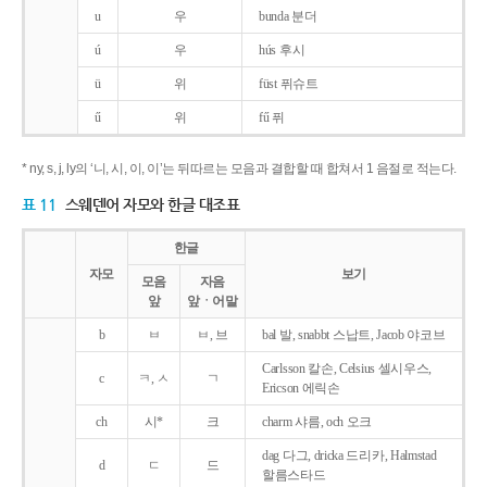
u
우
bunda 분더
ú
우
hús 후시
ü
위
füst 퓌슈트
ű
위
fű 퓌
* ny, s, j, ly의 ‘니, 시, 이, 이’는 뒤따르는 모음과 결합할 때 합쳐서 1 음절로 적는다.
표 11
스웨덴어 자모와 한글 대조표
한글
자모
보기
모음
자음
앞
앞ㆍ어말
b
ㅂ
ㅂ, 브
bal 발, snabbt 스납트, Jacob 야코브
Carlsson 칼손, Celsius 셀시우스,
c
ㅋ, ㅅ
ㄱ
Ericson 에릭손
ch
시*
크
charm 샤름, och 오크
dag 다그, dricka 드리카, Halmstad
d
ㄷ
드
할름스타드