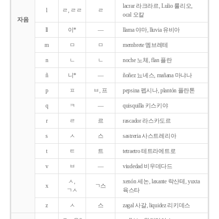
lacrar 라크라르, Lulio 룰리오,
l
ㄹ, ㄹㄹ
ㄹ
ocal 오칼
자음
ll
이*
―
llama 야마, lluvia 유비아
m
ㅁ
ㅁ
membrete 멤브레테
n
ㄴ
ㄴ
noche 노체, flan 플란
ñ
니*
―
ñoñez 뇨녜스, mañana 마냐나
p
ㅍ
ㅂ, 프
pepsina 펩시나, plantón 플란톤
q
ㅋ
―
quisquilla 키스키야
r
ㄹ
르
rascador 라스카도르
s
ㅅ
스
sastreria 사스트레리아
t
ㅌ
트
tetraetro 테트라에트로
v
ㅂ
―
viudedad 비우데다드
ㅅ,
xenón 세논, laxante 락산테, yuxta
x
ㄱ스
ㄱㅅ
육스타
z
ㅅ
스
zagal 사갈, liquidez 리키데스