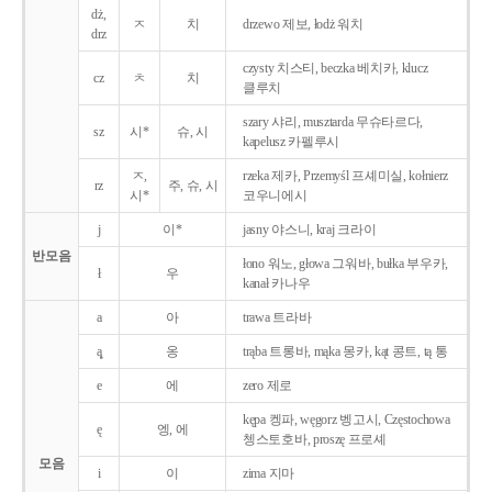
dż,
ㅈ
치
drzewo 제보, łodż 워치
drz
czysty 치스티, beczka 베치카, klucz
cz
ㅊ
치
클루치
szary 샤리, musztarda 무슈타르다,
sz
시*
슈, 시
kapelusz 카펠루시
ㅈ,
rzeka 제카, Przemyśl 프셰미실, kołnierz
rz
주, 슈, 시
시*
코우니에시
j
이*
jasny 야스니, kraj 크라이
반모음
łono 워노, głowa 그워바, bułka 부우카,
ł
우
kanał 카나우
a
아
trawa 트라바
ą̨
옹
trąba 트롱바, mąka 몽카, kąt 콩트, tą 통
e
에
zero 제로
kępa 켕파, węgorz 벵고시, Częstochowa
ę
엥, 에
쳉스토호바, proszę 프로셰
모음
i
이
zima 지마