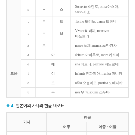
Sorrento 소렌토, asma 아스마,
s
ㅅ
스
sasso 사소
t
ㅌ
트
Torino 토리노, tranne 트란네
Vivace 비바체, manovra
v
ㅂ
브
마노브라
z
ㅊ
―
nozze 노체, mancanza 만칸차
a
아
abituro 아비투로, capra 카프라
e
에
erta 에르타, padrone 파드로네
모음
i
이
infamia 인파미아, manica 마니카
o
오
oblio 오블리오, poetica 포에티카
u
우
uva 우바, spuma 스푸마
표 4
일본어의 가나와 한글 대조표
한글
가나
어두
어중ㆍ어말