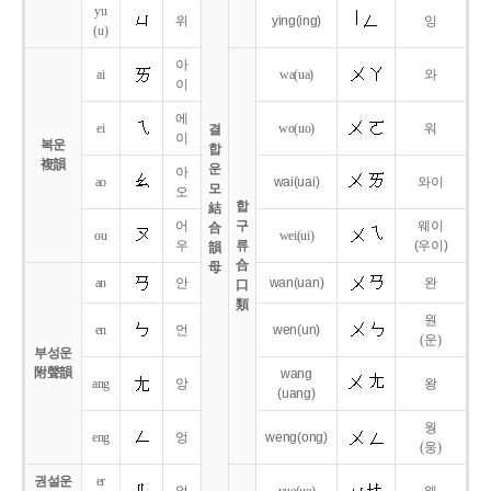
yu
위
ying
(ing)
잉
(u)
아
ai
wa
(ua)
와
이
에
ei
wo
(uo)
워
결
이
복운
합
複韻
운
아
ao
wai
(uai)
와이
모
오
합
結
어
구
웨이
合
ou
wei
(ui)
우
류
(우이)
韻
合
母
an
안
wan
(uan)
완
口
類
원
en
언
wen
(un)
(운)
부성운
附聲韻
wang
ang
앙
왕
(uang)
웡
eng
엉
weng
(ong)
(웅)
권설운
er