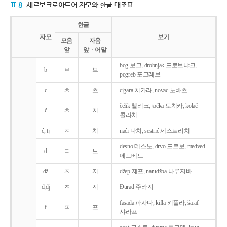
표 8
세르보크로아트어 자모와 한글 대조표
한글
자모
보기
모음
자음
앞
앞ㆍ어말
bog 보그, drobnjak 드로브냐크,
b
ㅂ
브
pogreb 포그레브
c
ㅊ
츠
cigara 치가라, novac 노바츠
čelik 첼리크, točka 토치카, kolač
č
ㅊ
치
콜라치
ć, tj
ㅊ
치
naći 나치, sestrić 세스트리치
desno 데스노, drvo 드르보, medved
d
ㄷ
드
메드베드
dž
ㅈ
지
džep 제프, narudžba 나루지바
đ,dj
ㅈ
지
Ðurađ 주라지
fasada 파사다, kifla 키플라, šaraf
f
ㅍ
프
샤라프