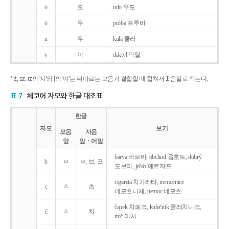
o
오
udo 우도
ó
우
próba 프루바
u
우
kula 쿨라
y
이
daktyl 닥틸
* ż, sz, rz의 '시'와 j의 '이'는 뒤따르는 모음과 결합할 때 합쳐서 1 음절로 적는다.
표 7
체코어 자모와 한글 대조표
한글
자모
보기
모음
자음
앞
앞ㆍ어말
barva 바르바, obchod 옵호트, dobrý
b
ㅂ
ㅂ, 브, 프
도브리, jeřab 예르자프
cigareta 치가레타, nemocnice
c
ㅊ
츠
네모츠니체, nemoc 네모츠
čapek 차페크, kulečnik 쿨레치니크,
č
ㅊ
치
míč 미치