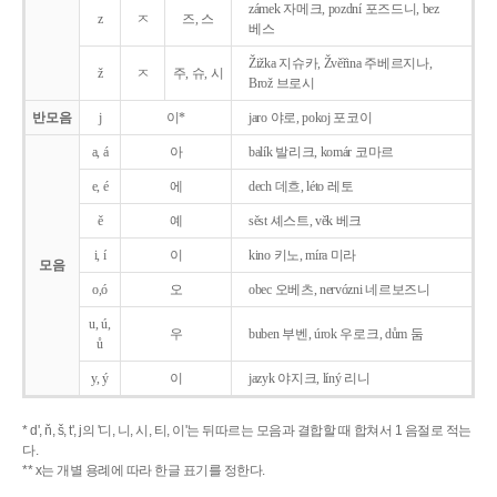
zámek 자메크, pozdní 포즈드니, bez
z
ㅈ
즈, 스
베스
Žižka 지슈카, Žvěřina 주베르지나,
ž
ㅈ
주, 슈, 시
Brož 브로시
반모음
j
이*
jaro 야로, pokoj 포코이
a, á
아
balík 발리크, komár 코마르
e, é
에
dech 데흐, léto 레토
ě
예
sěst 셰스트, věk 베크
i, í
이
kino 키노, míra 미라
모음
o,ó
오
obec 오베츠, nervózni 네르보즈니
u, ú,
우
buben 부벤, úrok 우로크, dům 둠
ů
y, ý
이
jazyk
야지크, líný 리니
* d', ň, š, t', j의 '디, 니, 시, 티, 이'는 뒤따르는 모음과 결합할 때 합쳐서 1 음절로 적는
다.
** x는 개별 용례에 따라 한글 표기를 정한다.