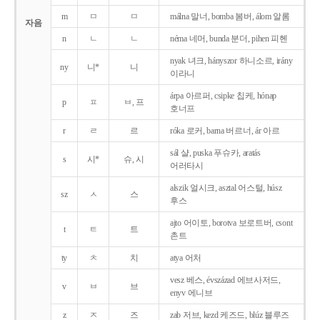
m
ㅁ
ㅁ
málna 말너, bomba 봄버, álom 알롬
자음
n
ㄴ
ㄴ
néma 네머, bunda 분더, pihen 피헨
nyak 녀크, hányszor 하니소르, irány
ny
니*
니
이라니
árpa 아르퍼, csipke 칩케, hónap
p
ㅍ
ㅂ, 프
호너프
r
ㄹ
르
róka 로커, barna 버르너, ár 아르
sál 샬, puska 푸슈카, aratás
s
시*
슈, 시
어러타시
alszik 얼시크, asztal 어스털, húsz
sz
ㅅ
스
후스
ajto 어이토, borotva 보로트버, csont
t
ㅌ
트
촌트
ty
ㅊ
치
atya 어처
vesz 베스, évszázad 에브사저드,
v
ㅂ
브
enyv 에니브
z
ㅈ
즈
zab 저브, kezd 케즈드, blúz 블루즈