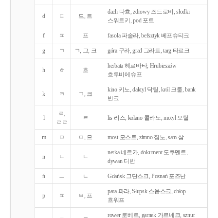
dach 다흐, zdrowy 즈드로비, słodki
d
ㄷ
드, 트
스워트키, pod 포트
f
ㅍ
프
fasola 파솔라, befsztyk 베프슈티크
g
ㄱ
ㄱ, 그, 크
góra 구라, grad 그라트, targ 타르크
herbata 헤르바타, Hrubieszów
h
ㅎ
흐
흐루비에슈프
kino 키노, daktyl 닥틸, król 크룰, bank
k
ㅋ
ㄱ, 크
반크
ㄹ,
l
ㄹ
lis 리스, kolano 콜라노, motyl 모틸
ㄹㄹ
m
ㅁ
ㅁ, 므
most 모스트, zimno 짐노, sam 삼
nerka 네르카, dokument 도쿠멘트,
n
ㄴ
ㄴ
dywan 디반
ń
ㅡ
ㄴ
Gdańsk 그단스크, Poznań 포즈난
para 파라, Słupsk 스웁스크, chłop
p
ㅍ
ㅂ, 프
흐워프
rower 로베르, garnek 가르네크, sznur