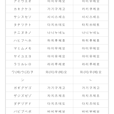
ア イ ウ エ オ
아 이 우 에 오
아 이 우 에 오
カ キ ク ケ コ
가 기 구 게 고
카 키 쿠 케 코
サ シ ス セ ソ
사 시 스 세 소
사 시 스 세 소
タ チ ツ テ ト
다 지 쓰 데 도
타 치 쓰 테 토
ナ ニ ヌ ネ ノ
나 니 누 네 노
나 니 누 네 노
ハ ヒ フ ヘ ホ
하 히 후 헤 호
하 히 후 헤 호
マ ミ ム メ モ
마 미 무 메 모
마 미 무 메 모
ヤ イ ユ エ ヨ
야 이 유 에 요
야 이 유 에 요
ラ リ ル レ ロ
라 리 루 레 로
라 리 루 레 로
ワ (ヰ) ウ (ヱ) ヲ
와 (이) 우 (에) 오
와 (이) 우 (에) 오
ン
ㄴ
ガ ギ グ ゲ ゴ
가 기 구 게 고
가 기 구 게 고
ザ ジ ズ ゼ ゾ
자 지 즈 제 조
자 지 즈 제 조
ダ ヂ ヅ デ ド
다 지 즈 데 도
다 지 즈 데 도
バ ビ ブ ベ ボ
바 비 부 베 보
바 비 부 베 보