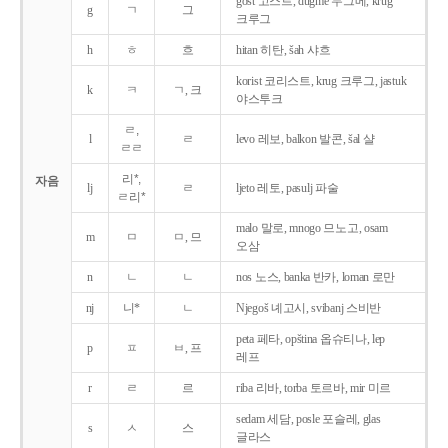
gost 고스트, dugme 두그메, krug
g
ㄱ
그
크루그
h
ㅎ
흐
hitan 히탄, šah 샤흐
korist 코리스트, krug 크루그, jastuk
k
ㅋ
ㄱ, 크
야스투크
ㄹ,
l
ㄹ
levo 레보, balkon 발콘, šal 샬
ㄹㄹ
리*,
자음
lj
ㄹ
ljeto 레토, pasulj 파술
ㄹ리*
malo 말로, mnogo 므노고, osam
m
ㅁ
ㅁ, 므
오삼
n
ㄴ
ㄴ
nos 노스, banka 반카, loman 로만
nj
니*
ㄴ
Njegoš 녜고시, svibanj 스비반
peta 페타, opština 옵슈티나, lep
p
ㅍ
ㅂ, 프
레프
r
ㄹ
르
riba 리바, torba 토르바, mir 미르
sedam 세담, posle 포슬레, glas
s
ㅅ
스
글라스