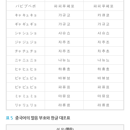
パ ピ プ ペ ポ
파 피 푸 페 포
파 피 푸 페 포
キャ キュ キョ
갸 규 교
캬 큐 쿄
ギャ ギュ ギョ
갸 규 교
갸 규 교
シャ シュ ショ
샤 슈 쇼
샤 슈 쇼
ジャ ジュ ジョ
자 주 조
자 주 조
チャ チュ チョ
자 주 조
차 추 초
ニャ ニュ ニョ
냐 뉴 뇨
냐 뉴 뇨
ヒャ ヒュ ヒョ
햐 휴 효
햐 휴 효
ビャ ビュ ビョ
뱌 뷰 뵤
뱌 뷰 뵤
ピャ ピュ ピョ
퍄 퓨 표
퍄 퓨 표
ミャ ミュ ミョ
먀 뮤 묘
먀 뮤 묘
リャ リュ リョ
랴 류 료
랴 류 료
표 5
중국어의 발음 부호와 한글 대조표
성 모 (聲母)