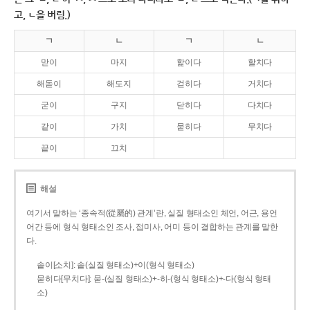
고, ㄴ을 버림.)
ㄱ
ㄴ
ㄱ
ㄴ
맏이
마지
핥이다
할치다
해돋이
해도지
걷히다
거치다
굳이
구지
닫히다
다치다
같이
가치
묻히다
무치다
끝이
끄치
해설
여기서 말하는 ‘종속적(從屬的) 관계’란, 실질 형태소인 체언, 어근, 용언
어간 등에 형식 형태소인 조사, 접미사, 어미 등이 결합하는 관계를 말한
다.
솥이[소치]: 솥(실질 형태소)+이(형식 형태소)
묻히다[무치다]: 묻­-(실질 형태소)+­-히­-(형식 형태소)+-다(형식 형태
소)