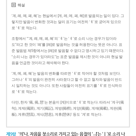
해설
‘계, 례, 몌, 폐, 혜’는 현실에서 [게, 레, 메, 페, 헤]로 발음되는 일이 있다. 그
렇지만 발음이 변화한 것과는 달리 표기는 여전히 ‘ㅖ’로 굳어져 있으므
로 ‘ㅖ’로 적는다.
조항에서 “‘계, 례, 몌, 폐, 혜’의 ‘ㅖ’는 ‘ㅔ’로 소리 나는 경우가 있더라
도”라고 한 것이 ‘례’를 [레]로 발음하는 것을 허용한다는 뜻은 아니다. 표
준 발음법 제5항에서는 [레]로 발음할 수 없다고 명시하고 있기 때문이다.
“소리 나는 경우가 있더라도”는 표준 발음을 제시한 것이 아니라 현실 발
음을 언급한 것이라고 해석해야 한다.
‘계, 몌, 폐, 혜’는 발음의 변화를 따르면 ‘ㅔ’로 적어야 할 것처럼 보인다.
그러나 ‘ㅖ’의 발음이 완전히 사라졌다고 할 수 없고 철자와 발음이 반드
시 일치하는 것도 아니다. 또한 사람들이 여전히 표기를 ‘ㅖ’로 인식하므
로 ‘ㅖ’로 적는다.
다만, 한자 ‘偈, 揭, 憩’는 본음이 [게]이므로 ‘ㅔ’로 적는다. 따라서 ‘게구(偈
句), 게제(偈諦), 게기(揭記), 게방(揭榜), 게양(揭揚), 게재(揭載), 게판(揭
板), 게류(憩流), 게식(憩息), 게휴(憩休)’ 등도 ‘게’로 적는다.
제9항
‘의’나, 자음을 첫소리로 가지고 있는 음절의 ‘ㅢ’는 ‘ㅣ’로 소리 나