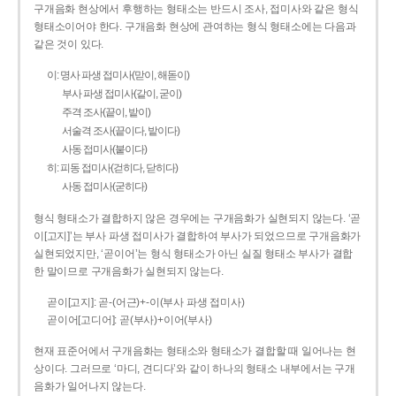
구개음화 현상에서 후행하는 형태소는 반드시 조사, 접미사와 같은 형식
형태소이어야 한다. 구개음화 현상에 관여하는 형식 형태소에는 다음과
같은 것이 있다.
이: 명사 파생 접미사(맏이, 해돋이)
부사 파생 접미사(같이, 굳이)
주격 조사(끝이, 밭이)
서술격 조사(끝이다, 밭이다)
사동 접미사(붙이다)
히: 피동 접미사(걷히다, 닫히다)
사동 접미사(굳히다)
형식 형태소가 결합하지 않은 경우에는 구개음화가 실현되지 않는다. ‘곧
이[고지]’는 부사 파생 접미사가 결합하여 부사가 되었으므로 구개음화가
실현되었지만, ‘곧이어’는 형식 형태소가 아닌 실질 형태소 부사가 결합
한 말이므로 구개음화가 실현되지 않는다.
곧이[고지]: 곧-­(어근)+­-이(부사 파생 접미사)
곧이어[고디어]: 곧(부사)+이어(부사)
현재 표준어에서 구개음화는 형태소와 형태소가 결합할 때 일어나는 현
상이다. 그러므로 ‘마디, 견디다’와 같이 하나의 형태소 내부에서는 구개
음화가 일어나지 않는다.