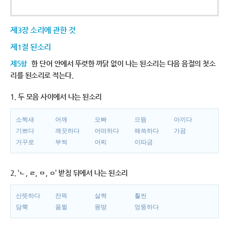
제3장 소리에 관한 것
제1절 된소리
제5항
한 단어 안에서 뚜렷한 까닭 없이 나는 된소리는 다음 음절의 첫소
리를 된소리로 적는다.
1. 두 모음 사이에서 나는 된소리
소쩍새
어깨
오빠
으뜸
아끼다
기쁘다
깨끗하다
어떠하다
해쓱하다
가끔
거꾸로
부썩
어찌
이따금
2. ‘ㄴ, ㄹ, ㅁ, ㅇ’ 받침 뒤에서 나는 된소리
산뜻하다
잔뜩
살짝
훨씬
담뿍
움찔
몽땅
엉뚱하다