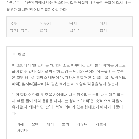
다만, ‘ㄱ, ㅂ’ 받침 뒤에서 나는 된소리는, 같은 음절이나 비슷한 음절이 겹쳐 나는
경우가 아니면 된소리로 적지 아니한다.
국수
깍두기
딱지
색시
싹둑(~싹둑)
법석
갑자기
몹시
해설
이 조항에서 ‘한 단어’는 ‘한 형태소로 이루어진 단어’를 의미하는 것으로
풀이할 수 있다. 실제로 예시하고 있는 단어와 규정의 적용을 받는 부분
은 모두 하나의 형태소 내부이다. 따라서 복합어인 ‘눈곱[눈꼽], 발바닥[발
빠닥], 잠자리[잠짜리]’와 같은 표기는 이 조항의 적용을 받지 않는다.
1. 한 형태소 안의 두 모음 사이에서 나는 된소리는 소리 나는 대로 적는
다. 예를 들어 새의 울음을 나타내는 형태소 ‘소쩍’은 ‘솟적’으로 적을 이
유가 없다. 왜냐하면 ‘솟’과 ‘적’이 의미가 있는 형태소가 아니기 때문이
다.
어깨
오빠
새끼
토끼
가꾸다
기쁘다
아끼다