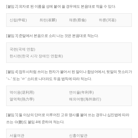
[붙임 2] 외자로 된 이름을 성에 붙여 쓸 경우에도 본음대로 적을 수 있다.
신립(申砬)
최린(崔麟)
채륜(蔡倫)
하륜(河崙)
[붙임 3] 준말에서 본음으로 소리 나는 것은 본음대로 적는다.
국련(국제 연합)
한시련(한국 시각 장애인 연합회)
[붙임 4] 접두사처럼 쓰이는 한자가 붙어서 된 말이나 합성어에서, 뒷말의 첫소리가
‘ㄴ’ 또는 ‘ㄹ’ 소리로 나더라도 두음 법칙에 따라 적는다.
역이용(逆利用)
연이율(年利率)
열역학(熱力學)
해외여행(海外旅行)
[붙임 5] 둘 이상의 단어로 이루어진 고유 명사를 붙여 쓰는 경우나 십진법에 따라
쓰는 수(數)도 붙임 4에 준하여 적는다.
서울여관
신흥이발관