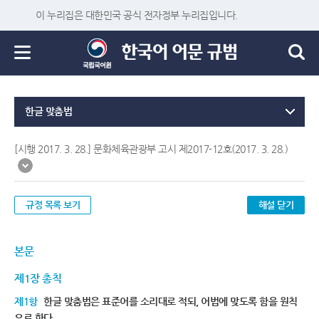
이 누리집은 대한민국 공식 전자정부 누리집입니다.
한글 맞춤법
[시행 2017. 3. 28.] 문화체육관광부 고시 제2017-12호(2017. 3. 28.)
규정 목록 보기
해설 닫기
본문
제1장 총칙
제1항
한글 맞춤법은 표준어를 소리대로 적되, 어법에 맞도록 함을 원칙
으로 한다.