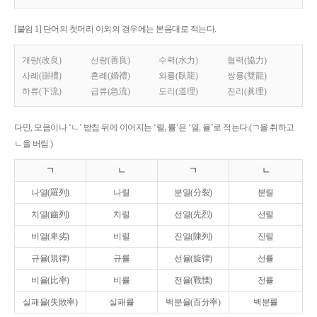
[붙임 1] 단어의 첫머리 이외의 경우에는 본음대로 적는다.
개량(改良)
선량(善良)
수력(水力)
협력(協力)
사례(謝禮)
혼례(婚禮)
와룡(臥龍)
쌍룡(雙龍)
하류(下流)
급류(急流)
도리(道理)
진리(眞理)
다만, 모음이나 ‘ㄴ’ 받침 뒤에 이어지는 ‘렬, 률’은 ‘열, 율’로 적는다.(ㄱ을 취하고
ㄴ을 버림.)
ㄱ
ㄴ
ㄱ
ㄴ
나열(羅列)
나렬
분열(分裂)
분렬
치열(齒列)
치렬
선열(先烈)
선렬
비열(卑劣)
비렬
진열(陳列)
진렬
규율(規律)
규률
선율(旋律)
선률
비율(比率)
비률
전율(戰慄)
전률
실패율(失敗率)
실패률
백분율(百分率)
백분률