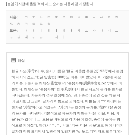
[붙임 2] 사전에 올릴 적의 자모 순서는 다음과 같이 정한다.
자음:
ㄱ
ㄲ
ㄴ
ㄷ
ㄸ
ㄹ
ㅁ
ㅂ
ㅃ
ㅅ
ㅆ
ㅇ
ㅈ
ㅉ
ㅊ
ㅋ
ㅌ
ㅍ
ㅎ
모음:
ㅏ
ㅐ
ㅑ
ㅒ
ㅓ
ㅔ
ㅕ
ㅖ
ㅗ
ㅘ
ㅙ
ㅚ
ㅛ
ㅜ
ㅝ
ㅞ
ㅟ
ㅠ
ㅡ
ㅢ
ㅣ
해설
한글 자모(字母)의 수, 순서, 이름은 ‘한글 마춤법 통일안(1933)’에서 분명
히 제시되었고, ‘한글 맞춤법(1988)’도 이를 이어받았다. 이 가운데 자모
의 이름과 순서는 최세진(崔世珍)의 “훈몽자회(訓蒙字會)(1527)”에서 비
롯한다. 최세진은 “훈몽자회” 범례(凡例)에서 한글 자모의 음가를 한자로
나타냈는데, 자음자의 경우 초성에 쓰인 것과 종성에 쓰인 것을 짝을 지
어 표시했고 그것이 글자의 이름으로 굳어졌다. 예를 들어 ‘ㄱ’ 아래에는
한자로 ‘其役’이라고 적었는데, ‘其(기)’는 초성의 음가를, ‘役(역)’은 종성
의 음가를 나타낸다. 기본적으로 자음자의 이름은 ‘니은, 리을, 미음, 비
읍’ 등과 같이 ‘ㅣㅡ’ 모음을 바탕으로 각 자음이 초성, 종성에 놓이는 방
식으로 지어졌다. 따라서 ‘ㄱ, ㄷ, ㅅ’도 ‘기윽, 디읃, 시읏’으로 해야 나머지
글자와 이름 표기에서 일관성이 있겠지만 “낫 놓고 기역 자도 모른다.”라