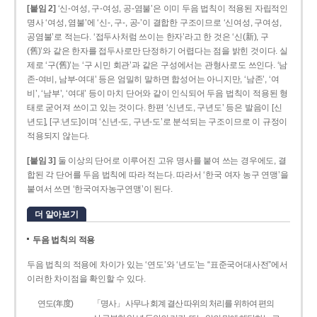
[붙임 2]
‘신-여성, 구-여성, 공-염불’은 이미 두음 법칙이 적용된 자립적인
명사 ‘여성, 염불’에 ‘신-, 구-, 공-’이 결합한 구조이므로 ‘신여성, 구여성,
공염불’로 적는다. ‘접두사처럼 쓰이는 한자’라고 한 것은 ‘신(新), 구
(舊)’와 같은 한자를 접두사로만 단정하기 어렵다는 점을 밝힌 것이다. 실
제로 ‘구(舊)’는 ‘구 시민 회관’과 같은 구성에서는 관형사로도 쓰인다. ‘남
존­-여비, 남부-­여대’ 등은 엄밀히 말하면 합성어는 아니지만, ‘남존’, ‘여
비’, ‘남부’, ‘여대’ 등이 마치 단어와 같이 인식되어 두음 법칙이 적용된 형
태로 굳어져 쓰이고 있는 것이다. 한편 ‘신년도, 구년도’ 등은 발음이 [신
년도], [구ː년도]이며 ‘신년­-도, 구년-­도’로 분석되는 구조이므로 이 규정이
적용되지 않는다.
[붙임 3]
둘 이상의 단어로 이루어진 고유 명사를 붙여 쓰는 경우에도, 결
합된 각 단어를 두음 법칙에 따라 적는다. 따라서 ‘한국 여자 농구 연맹’을
붙여서 쓰면 ‘한국여자농구연맹’이 된다.
더 알아보기
두음 법칙의 적용
두음 법칙의 적용에 차이가 있는 ‘연도’와 ‘년도’는 “표준국어대사전”에서
이러한 차이점을 확인할 수 있다.
연도(年度)
「명사」 사무나 회계 결산 따위의 처리를 위하여 편의