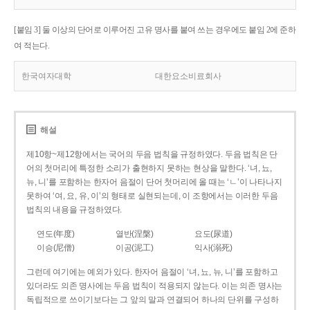
[붙임 3] 둘 이상의 단어로 이루어진 고유 명사를 붙여 쓰는 경우에도 붙임 2에 준하
여 적는다.
한국여자대학
대한요소비료회사
해설
제10항~제12항에서는 국어의 두음 법칙을 규정하였다. 두음 법칙은 단
어의 첫머리에 특정한 소리가 출현하지 못하는 현상을 말한다. ‘녀, 뇨,
뉴, 니’를 포함하는 한자어 음절이 단어 첫머리에 올 때는 ‘ㄴ’이 나타나지
못하여 ‘여, 요, 유, 이’의 형태로 실현되는데, 이 조항에서는 이러한 두음
법칙의 내용을 규정하였다.
연도(年度)
열반(涅槃)
요도(尿道)
이승(尼僧)
이공(泥工)
익사(溺死)
그런데 여기에는 예외가 있다. 한자어 음절이 ‘녀, 뇨, 뉴, 니’를 포함하고
있더라도 의존 명사에는 두음 법칙이 적용되지 않는다. 이는 의존 명사는
독립적으로 쓰이기보다는 그 앞의 말과 연결되어 하나의 단위를 구성하