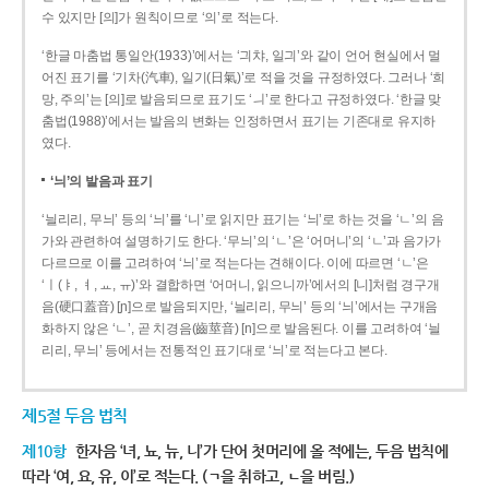
수 있지만 [의]가 원칙이므로 ‘의’로 적는다.
‘한글 마춤법 통일안(1933)’에서는 ‘긔챠, 일긔’와 같이 언어 현실에서 멀
어진 표기를 ‘기차(汽車), 일기(日氣)’로 적을 것을 규정하였다. 그러나 ‘희
망, 주의’는 [의]로 발음되므로 표기도 ‘ㅢ’로 한다고 규정하였다. ‘한글 맞
춤법(1988)’에서는 발음의 변화는 인정하면서 표기는 기존대로 유지하
였다.
‘늬’의 발음과 표기
‘늴리리, 무늬’ 등의 ‘늬’를 ‘니’로 읽지만 표기는 ‘늬’로 하는 것을 ‘ㄴ’의 음
가와 관련하여 설명하기도 한다. ‘무늬’의 ‘ㄴ’은 ‘어머니’의 ‘ㄴ’과 음가가
다르므로 이를 고려하여 ‘늬’로 적는다는 견해이다. 이에 따르면 ‘ㄴ’은
‘ㅣ(ㅑ, ㅕ, ㅛ, ㅠ)’와 결합하면 ‘어머니, 읽으니까’에서의 [니]처럼 경구개
음(硬口蓋音) [ɲ]으로 발음되지만, ‘늴리리, 무늬’ 등의 ‘늬’에서는 구개음
화하지 않은 ‘ㄴ’, 곧 치경음(齒莖音) [n]으로 발음된다. 이를 고려하여 ‘늴
리리, 무늬’ 등에서는 전통적인 표기대로 ‘늬’로 적는다고 본다.
제5절 두음 법칙
제10항
한자음 ‘녀, 뇨, 뉴, 니’가 단어 첫머리에 올 적에는, 두음 법칙에
따라 ‘여, 요, 유, 이’로 적는다. (ㄱ을 취하고, ㄴ을 버림.)