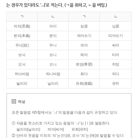
는 경우가 있더라도 ‘ㅢ’로 적는다. (ㄱ을 취하고, ㄴ을 버림.)
ㄱ
ㄴ
ㄱ
ㄴ
의의(意義)
의이
닁큼
닝큼
본의(本義)
본이
띄어쓰기
띠어쓰기
무늬[紋]
무니
씌어
씨어
보늬
보니
틔어
티어
오늬
오니
희망(希望)
히망
하늬바람
하니바람
희다
히다
늴리리
닐리리
유희(遊戱)
유히
해설
표준 발음법 제5항에서는 ‘ㅢ’의 발음을 다음과 같이 규정하고 있다.
① 자음을 첫소리로 가지고 있는 음절의 ‘ㅢ’는 [ㅣ]로 발음한다.
늴리리[닐리리]
씌어[씨어]
유희[유히]
② 단어의 첫음절 이외의 ‘의’는 [이]로, 조사 ‘의’는 [에]로 발음할 수 있다.