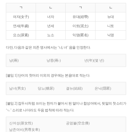
ㄱ
ㄴ
ㄱ
ㄴ
여자(女子)
녀자
유대(紐帶)
뉴대
연세(年歲)
년세
이토(泥土)
니토
요소(尿素)
뇨소
익명(匿名)
닉명
다만, 다음과 같은 의존 명사에서는 ‘냐, 녀’ 음을 인정한다.
냥(兩)
냥쭝(兩-)
년(年)(몇 년)
[붙임 1] 단어의 첫머리 이외의 경우에는 본음대로 적는다.
남녀(男女)
당뇨(糖尿)
결뉴(結紐)
은닉(隱匿)
[붙임 2] 접두사처럼 쓰이는 한자가 붙어서 된 말이나 합성어에서, 뒷말의 첫소리가
‘ㄴ’ 소리로 나더라도 두음 법칙에 따라 적는다.
신여성(新女性)
공염불(空念佛)
남존여비(男尊女卑)