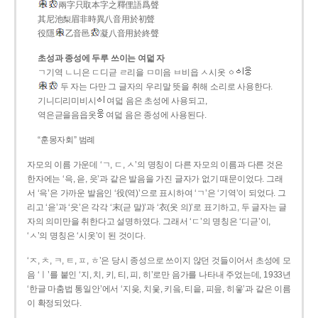
兩字只取本字之釋俚語爲聲
其尼池梨眉非時異八音用於初聲
役隱
乙音邑
凝八音用於終聲
초성과 종성에 두루 쓰이는 여덟 자
ㄱ기역 ㄴ니은 ㄷ디귿 ㄹ리을 ㅁ미음 ㅂ비읍 ㅅ시옷 ㆁ
두 자는 다만 그 글자의 우리말 뜻을 취해 소리로 사용한다.
기니디리미비시
여덟 음은 초성에 사용되고,
역은귿을음읍옷
여덟 음은 종성에 사용된다.
“훈몽자회” 범례
자모의 이름 가운데 ‘ㄱ, ㄷ, ㅅ’의 명칭이 다른 자모의 이름과 다른 것은
한자에는 ‘윽, 읃, 읏’과 같은 발음을 가진 글자가 없기 때문이었다. 그래
서 ‘윽’은 가까운 발음인 ‘役(역)’으로 표시하여 ‘ㄱ’은 ‘기역’이 되었다. 그
리고 ‘읃’과 ‘읏’은 각각 ‘末(귿 말)’과 ‘衣(옷 의)’로 표기하고, 두 글자는 글
자의 의미만을 취한다고 설명하였다. 그래서 ‘ㄷ’의 명칭은 ‘디귿’이,
‘ㅅ’의 명칭은 ‘시옷’이 된 것이다.
‘ㅈ, ㅊ, ㅋ, ㅌ, ㅍ, ㅎ’은 당시 종성으로 쓰이지 않던 것들이어서 초성에 모
음 ‘ㅣ’를 붙인 ‘지, 치, 키, 티, 피, 히’로만 음가를 나타내 주었는데, 1933년
‘한글 마춤법 통일안’에서 ‘지읒, 치읓, 키읔, 티읕, 피읖, 히읗’과 같은 이름
이 확정되었다.