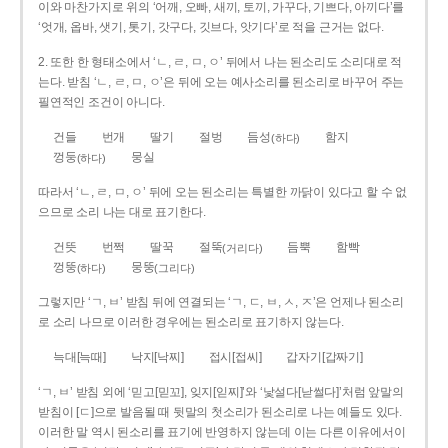
이와 마찬가지로 위의 ‘어깨, 오빠, 새끼, 토끼, 가꾸다, 기쁘다, 아끼다’를
‘엇개, 옵바, 샛기, 톳기, 갓구다, 깃브다, 앗기다’로 적을 근거는 없다.
2. 또한 한 형태소에서 ‘ㄴ, ㄹ, ㅁ, ㅇ’ 뒤에서 나는 된소리도 소리대로 적
는다. 받침 ‘ㄴ, ㄹ, ㅁ, ㅇ’은 뒤에 오는 예사소리를 된소리로 바꾸어 주는
필연적인 조건이 아니다.
건들
번개
딸기
절벙
듬성
함지
(하다)
껑둥
뭉실
(하다)
따라서 ‘ㄴ, ㄹ, ㅁ, ㅇ’ 뒤에 오는 된소리는 특별한 까닭이 있다고 할 수 없
으므로 소리 나는 대로 표기한다.
건뜻
번쩍
딸꾹
절뚝
듬뿍
함빡
(거리다)
껑뚱
뭉뚱
(하다)
(그리다)
그렇지만 ‘ㄱ, ㅂ’ 받침 뒤에 연결되는 ‘ㄱ, ㄷ, ㅂ, ㅅ, ㅈ’은 언제나 된소리
로 소리 나므로 이러한 경우에는 된소리로 표기하지 않는다.
늑대[늑때]
낙지[낙찌]
접시[접씨]
갑자기[갑짜기]
‘ㄱ, ㅂ’ 받침 외에 ‘믿고[믿꼬], 잊지[읻찌]’와 ‘낯설다[낟썰다]’처럼 앞말의
받침이 [ㄷ]으로 발음될 때 뒷말의 첫소리가 된소리로 나는 예들도 있다.
이러한 말 역시 된소리를 표기에 반영하지 않는데 이는 다른 이유에서이