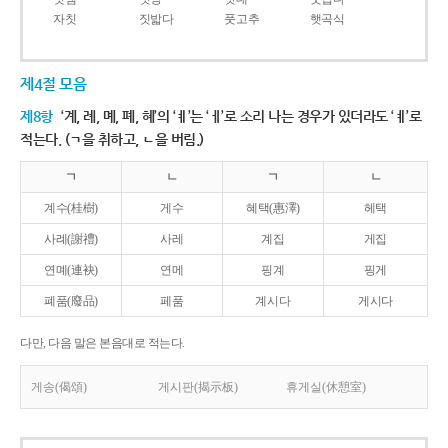
자칫
짓밟다
풋고추
햇곡식
제4절 모음
제8항
‘계, 례, 몌, 폐, 혜’의 ‘ㅖ’는 ‘ㅔ’로 소리 나는 경우가 있더라도 ‘ㅖ’로
적는다. (ㄱ을 취하고, ㄴ을 버림.)
ㄱ
ㄴ
ㄱ
ㄴ
계수(桂樹)
게수
혜택(惠澤)
헤택
사례(謝禮)
사레
계집
게집
연몌(連袂)
연메
핑계
핑게
폐품(廢品)
페품
계시다
게시다
다만, 다음 말은 본음대로 적는다.
게송(偈頌)
게시판(揭示板)
휴게실(休憩室)