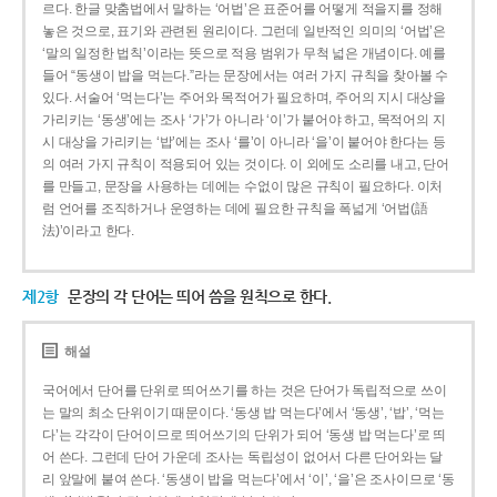
르다. 한글 맞춤법에서 말하는 ‘어법’은 표준어를 어떻게 적을지를 정해
놓은 것으로, 표기와 관련된 원리이다. 그런데 일반적인 의미의 ‘어법’은
‘말의 일정한 법칙’이라는 뜻으로 적용 범위가 무척 넓은 개념이다. 예를
들어 “동생이 밥을 먹는다.”라는 문장에서는 여러 가지 규칙을 찾아볼 수
있다. 서술어 ‘먹는다’는 주어와 목적어가 필요하며, 주어의 지시 대상을
가리키는 ‘동생’에는 조사 ‘가’가 아니라 ‘이’가 붙어야 하고, 목적어의 지
시 대상을 가리키는 ‘밥’에는 조사 ‘를’이 아니라 ‘을’이 붙어야 한다는 등
의 여러 가지 규칙이 적용되어 있는 것이다. 이 외에도 소리를 내고, 단어
를 만들고, 문장을 사용하는 데에는 수없이 많은 규칙이 필요하다. 이처
럼 언어를 조직하거나 운영하는 데에 필요한 규칙을 폭넓게 ‘어법(語
法)’이라고 한다.
제2항
문장의 각 단어는 띄어 씀을 원칙으로 한다.
해설
국어에서 단어를 단위로 띄어쓰기를 하는 것은 단어가 독립적으로 쓰이
는 말의 최소 단위이기 때문이다. ‘동생 밥 먹는다’에서 ‘동생’, ‘밥’, ‘먹는
다’는 각각이 단어이므로 띄어쓰기의 단위가 되어 ‘동생 밥 먹는다’로 띄
어 쓴다. 그런데 단어 가운데 조사는 독립성이 없어서 다른 단어와는 달
리 앞말에 붙여 쓴다. ‘동생이 밥을 먹는다’에서 ‘이’, ‘을’은 조사이므로 ‘동