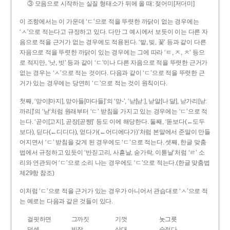
③ 모음으로 시작하는 실질 형태소가 뒤에 올 때: 젖어미[저더미]
이 조항에서는 이 가운데 ‘ㄷ’으로 적을 뚜렷한 까닭이 없는 경우에는
‘ㅅ’으로 적는다고 규정하고 있다. 다만 그 예시에서 보듯이 이는 다른 자
음으로 적을 근거가 없는 경우에도 적용된다. ‘밭, 빚, 꽃’ 등과 같이 다른
자음으로 적을 뚜렷한 까닭이 있는 경우에는 그에 따라 ‘ㅌ, ㅈ, ㅊ’ 등으
로 적지만, ‘낫, 빗’ 등과 같이 ‘ㄷ’이나 다른 자음으로 적을 뚜렷한 근거가
없는 경우는 ‘ㅅ’으로 적는 것이다. 다음과 같이 ‘ㄷ’으로 적을 뚜렷한 근
거가 있는 경우에는 당연히 ‘ㄷ’으로 적는 것이 원칙이다.
첫째, ‘맏이[마지], 맏아들[마다들]’의 ‘맏-’, ‘낟[낟ː], 낟알[나ː달], 낟가리[낟ː
까리]’의 ‘낟’처럼 원래부터 ‘ㄷ’ 받침을 가지고 있는 경우에는 ‘ㄷ’으로 적
는다. ‘곧이[고지], 곧장[곧짱]’ 등도 이에 해당한다. 둘째, ‘돋보다(←도두
보다), 딛다(←디디다), 얻다가(←어디에다가)’처럼 본말에서 준말이 만들
어지면서 ‘ㄷ’ 받침을 갖게 된 경우에도 ‘ㄷ’으로 적는다. 셋째, 한글 맞춤
법에서 규정하고 있듯이 ‘반짇고리, 사흗날, 숟가락, 이튿날’처럼 ‘ㄹ’ 소
리와 연관되어 ‘ㄷ’으로 소리 나는 경우에도 ‘ㄷ’으로 적는다.(한글 맞춤법
제29항 참조)
이처럼 ‘ㄷ’으로 적을 근거가 있는 경우가 아니어서 관습대로 ‘ㅅ’으로 적
는 예로는 다음과 같은 것들이 있다.
걸핏하면
그까짓
기껏
놋그릇
덧셈
빗장
삿대
숫접다