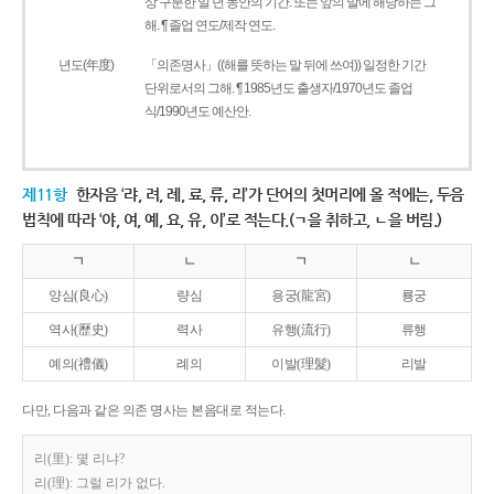
상 구분한 일 년 동안의 기간. 또는 앞의 말에 해당하는 그
해. ¶ 졸업 연도/제작 연도.
년도(年度)
「의존명사」((해를 뜻하는 말 뒤에 쓰여)) 일정한 기간
단위로서의 그해. ¶ 1985년도 출생자/1970년도 졸업
식/1990년도 예산안.
제11항
한자음 ‘랴, 려, 례, 료, 류, 리’가 단어의 첫머리에 올 적에는, 두음
법칙에 따라 ‘야, 여, 예, 요, 유, 이’로 적는다.(ㄱ을 취하고, ㄴ을 버림.)
ㄱ
ㄴ
ㄱ
ㄴ
양심(良心)
량심
용궁(龍宮)
룡궁
역사(歷史)
력사
유행(流行)
류행
예의(禮儀)
례의
이발(理髮)
리발
다만, 다음과 같은 의존 명사는 본음대로 적는다.
리(里): 몇 리냐?
리(理): 그럴 리가 없다.