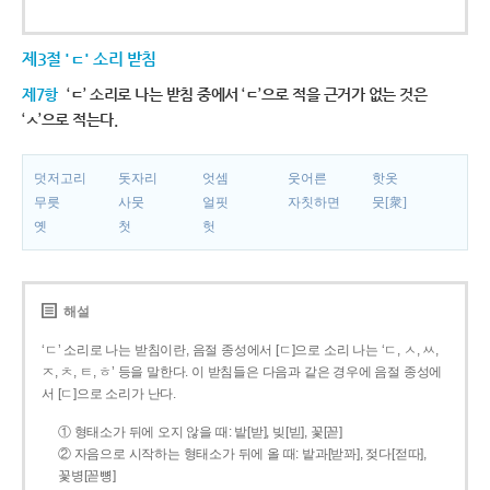
제3절 'ㄷ' 소리 받침
제7항
‘ㄷ’ 소리로 나는 받침 중에서 ‘ㄷ’으로 적을 근거가 없는 것은
‘ㅅ’으로 적는다.
덧저고리
돗자리
엇셈
웃어른
핫옷
무릇
사뭇
얼핏
자칫하면
뭇[衆]
옛
첫
헛
해설
‘ㄷ’ 소리로 나는 받침이란, 음절 종성에서 [ㄷ]으로 소리 나는 ‘ㄷ, ㅅ, ㅆ,
ㅈ, ㅊ, ㅌ, ㅎ’ 등을 말한다. 이 받침들은 다음과 같은 경우에 음절 종성에
서 [ㄷ]으로 소리가 난다.
① 형태소가 뒤에 오지 않을 때: 밭[받], 빚[빋], 꽃[꼳]
② 자음으로 시작하는 형태소가 뒤에 올 때: 밭과[받꽈], 젖다[젇따],
꽃병[꼳뼝]