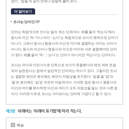
생이’, ‘밥을’과 같이 언제나 앞말에 붙여 쓴다.
더 알아보기
조사는 단어인가?
단어는 독립적으로 쓰이는 말의 최소 단위이다. 예를 들어 ‘먹는다’에서
동사의 어간 ‘먹-­’이나 어미 ‘­-는다’는 독립적으로 쓰이지 못하므로 단어가
아니다. 그래서 동사나 형용사의 어간과 여기에 결합하는 어미는 단어가
아니다. 동사의 어간이나 형용사의 어간은 어미와 서로 결합해야만 단어
가 된다. 예를 들어 ‘먹-’, ‘-는다’는 단어가 아니지만 ‘먹는다’는 단어이다.
조사는 어미와 마찬가지로 단독으로 쓰이지 못할뿐더러 체언 뒤에 연결
되어 실현된다는 점에서 일반적인 단어와는 차이가 있다. 그렇지만 조사
는 결합한 체언과 분리해도 체언이 자립성을 유지한다. ‘밥을’을 ‘밥’과
‘을’로 분리해도 ‘밥’은 여전히 자립적이다. 이러한 점은 동사나 형용사의
어간과 어미를 분리하면 어간과 어미가 모두 자립성을 잃는 것과 다른 점
이다. 이러한 이유로 조사는 어미보다는 단어에 가깝다고 할 수 있다.
제3항
외래어는 ‘외래어 표기법’에 따라 적는다.
해설