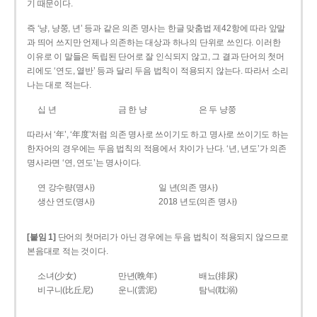
기 때문이다.
즉 ‘냥, 냥쭝, 년’ 등과 같은 의존 명사는 한글 맞춤법 제42항에 따라 앞말
과 띄어 쓰지만 언제나 의존하는 대상과 하나의 단위로 쓰인다. 이러한
이유로 이 말들은 독립된 단어로 잘 인식되지 않고, 그 결과 단어의 첫머
리에도 ‘연도, 열반’ 등과 달리 두음 법칙이 적용되지 않는다. 따라서 소리
나는 대로 적는다.
십 년
금 한 냥
은 두 냥쭝
따라서 ‘年’, ‘年度’처럼 의존 명사로 쓰이기도 하고 명사로 쓰이기도 하는
한자어의 경우에는 두음 법칙의 적용에서 차이가 난다. ‘년, 년도’가 의존
명사라면 ‘연, 연도’는 명사이다.
연 강수량(명사)
일 년(의존 명사)
생산 연도(명사)
2018 년도(의존 명사)
[붙임 1]
단어의 첫머리가 아닌 경우에는 두음 법칙이 적용되지 않으므로
본음대로 적는 것이다.
소녀(少女)
만년(晩年)
배뇨(排尿)
비구니(比丘尼)
운니(雲泥)
탐닉(耽溺)