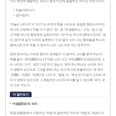
이는 체언에 결합하는 조사나 용언 어간에 결합하는 어미도 마찬가지다.
하늘이/바다가
잡아/접어
‘하늘이, 바다가’의 ‘이/가’는 주격의 뜻을 나타내는 동일한 형태소이지만
하나로 고정해서 적을 수가 없다. ‘잡-, 접-’에 결합하는 ‘-고’는 ‘잡고, 접
고’처럼 하나의 형태로만 실현되지만 ‘-아/-어’는 하나의 형태소인데도 ‘잡
아, 접어’와 같이 다르게 실현된다. 이는 달리 소리 나는 형태들을 하나의
형태소로 모두 적을 수 없어서 소리 나는 대로 적는 경우이다.
한편 한자어는 이러한 원리와 관계없이 각 글자의 소리를 밝혀 적는다.
예를 들어 ‘국어(國語)’는 [구거]로 소리 나고 ‘국민(國民)’은 [궁민]으로 소
리 나지만 ‘구거’, ‘궁민’으로 적지 않는다. 한자 하나하나는 소리와 의미
가 정해져 있으므로 그것을 밝혀 적는 것이 독서에 효율적이다. 즉 한자
‘국(國)’, ‘어(語)’, ‘민(民)’은 ‘나라 국’, ‘말씀 어’, ‘백성 민’과 같이 소리와 의
미가 정해져 있으므로 그 독립적인 소리와 의미를 알 수 있도록 ‘국어, 국
민’으로 적는다.
더 알아보기
‘어법(語法)’의 의미
한글 맞춤법에서 사용되는 ‘어법’과 일반적인 의미의 ‘어법’은 개념이 다