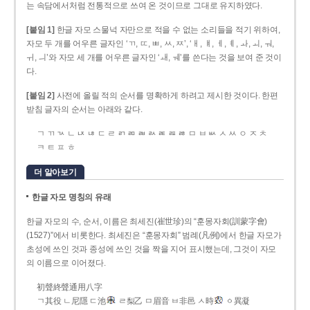
는 속담에서처럼 전통적으로 쓰여 온 것이므로 그대로 유지하였다.
[붙임 1]
한글 자모 스물넉 자만으로 적을 수 없는 소리들을 적기 위하여,
자모 두 개를 어우른 글자인 ‘ㄲ, ㄸ, ㅃ, ㅆ, ㅉ’, ‘ㅐ, ㅒ, ㅔ, ㅖ, ㅘ, ㅚ, ㅝ,
ㅟ, ㅢ’와 자모 세 개를 어우른 글자인 ‘ㅙ, ㅞ’를 쓴다는 것을 보여 준 것이
다.
[붙임 2]
사전에 올릴 적의 순서를 명확하게 하려고 제시한 것이다. 한편
받침 글자의 순서는 아래와 같다.
ㄱ ㄲ ㄳ ㄴ ㄵ ㄶ ㄷ ㄹ ㄺ ㄻ ㄼ ㄽ ㄾ ㄿ ㅀ ㅁ ㅂ ㅄ ㅅ ㅆ ㅇ ㅈ ㅊ
ㅋ ㅌ ㅍ ㅎ
더 알아보기
한글 자모 명칭의 유래
한글 자모의 수, 순서, 이름은 최세진(崔世珍)의 “훈몽자회(訓蒙字會)
(1527)”에서 비롯한다. 최세진은 “훈몽자회” 범례(凡例)에서 한글 자모가
초성에 쓰인 것과 종성에 쓰인 것을 짝을 지어 표시했는데, 그것이 자모
의 이름으로 이어졌다.
初聲終聲通用八字
ㄱ其役 ㄴ尼隱 ㄷ池
ㄹ梨乙 ㅁ眉音 ㅂ非邑 ㅅ時
ㆁ異凝