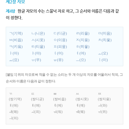
제2장 자모
제4항
한글 자모의 수는 스물넉 자로 하고, 그 순서와 이름은 다음과 같
이 정한다.
ㄱ(기역)
ㄴ(니은)
ㄷ(디귿)
ㄹ(리을)
ㅁ(미음)
ㅂ(비읍)
ㅅ(시옷)
ㅇ(이응)
ㅈ(지읒)
ㅊ(치읓)
ㅋ(키읔)
ㅌ(티읕)
ㅍ(피읖)
ㅎ(히읗)
ㅏ(아)
ㅑ(야)
ㅓ(어)
ㅕ(여)
ㅗ(오)
ㅛ(요)
ㅜ(우)
ㅠ(유)
ㅡ(으)
ㅣ(이)
[붙임 1] 위의 자모로써 적을 수 없는 소리는 두 개 이상의 자모를 어울러서 적되, 그
순서와 이름은 다음과 같이 정한다.
ㄲ
ㄸ
ㅃ
ㅆ
ㅉ
(쌍기역)
(쌍디귿)
(쌍비읍)
(쌍시옷)
(쌍지읒)
ㅐ(애)
ㅒ(얘)
ㅔ(에)
ㅖ(예)
ㅘ(와)
ㅙ(왜)
ㅚ(외)
ㅝ(워)
ㅞ(웨)
ㅟ(위)
ㅢ(의)