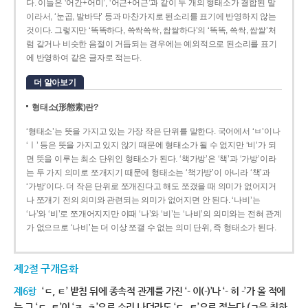
다. 이들은 ‘어간+어미’, ‘어근+어근’과 같이 두 개의 형태소가 결합된 말
이라서, ‘눈곱, 발바닥’ 등과 마찬가지로 된소리를 표기에 반영하지 않는
것이다. 그렇지만 ‘똑똑하다, 쓱싹쓱싹, 쌉쌀하다’의 ‘똑똑, 쓱싹, 쌉쌀’처
럼 같거나 비슷한 음절이 거듭되는 경우에는 예외적으로 된소리를 표기
에 반영하여 같은 글자로 적는다.
더 알아보기
형태소(形態素)란?
‘형태소’는 뜻을 가지고 있는 가장 작은 단위를 말한다. 국어에서 ‘ㅂ’이나
‘ㅣ’ 등은 뜻을 가지고 있지 않기 때문에 형태소가 될 수 없지만 ‘비’가 되
면 뜻을 이루는 최소 단위인 형태소가 된다. ‘책가방’은 ‘책’과 ‘가방’이라
는 두 가지 의미로 쪼개지기 때문에 형태소는 ‘책가방’이 아니라 ‘책’과
‘가방’이다. 더 작은 단위로 쪼개진다고 해도 쪼갰을 때 의미가 없어지거
나 쪼개기 전의 의미와 관련되는 의미가 없어지면 안 된다. ‘나비’는
‘나’와 ‘비’로 쪼개어지지만 이때 ‘나’와 ‘비’는 ‘나비’의 의미와는 전혀 관계
가 없으므로 ‘나비’는 더 이상 쪼갤 수 없는 의미 단위, 즉 형태소가 된다.
제2절 구개음화
제6항
‘ㄷ, ㅌ’ 받침 뒤에 종속적 관계를 가진 ‘- 이(-)’나 ‘- 히 -’가 올 적에
는 그 ‘ㄷ, ㅌ’이 ‘ㅈ, ㅊ’으로 소리 나더라도 ‘ㄷ, ㅌ’으로 적는다.(ㄱ을 취하