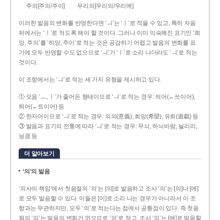
주의[주의/주이]
우리의[우리의/우리에]
이러한 발음의 변화를 반영한다면 ‘ㅢ’는 ‘ㅣ’로 적을 수 있고, 특히 자음
뒤에서는 ‘ㅣ’로 적도록 해야 할 것이다. 그러나 이미 익숙해진 표기인 ‘희
망, 주의’를 ‘히망, 주이’로 적는 것은 공감하기 어렵고 발음의 변화를 표
기에 모두 반영할 수도 없으므로 ‘ㅢ’가 ‘ㅣ’로 소리 나더라도 ‘ㅢ’로 적는
것이다.
이 조항에서는 ‘ㅢ’로 적는 세 가지 유형을 제시하고 있다.
① 모음 ‘ㅡ, ㅣ’가 줄어든 형태이므로 ‘ㅢ’로 적는 경우: 씌어(←쓰이어),
틔어(←트이어) 등
② 한자어이므로 ‘ㅢ’로 적는 경우: 의의(意義), 희망(希望), 유희(遊戱) 등
③ 발음과 표기의 전통에 따라 ‘ㅢ’로 적는 경우: 무늬, 하늬바람, 늴리리,
닁큼 등
더 알아보기
‘의’의 발음
‘의사의 책임’에서 첫음절의 ‘의’는 [의]로 발음하고 조사 ‘의’는 [의]나 [에]
로 모두 발음할 수 있다. 이들은 [이]로 소리 나는 경우가 아니라서 이 조
항과는 무관하지만, 모두 ‘의’로 적는다는 점에서 공통점이 있다. 즉 첫음
절의 ‘의’는 발음의 변화가 없으므로 ‘의’로 적고, 조사 ‘의’는 [에]로 발음할