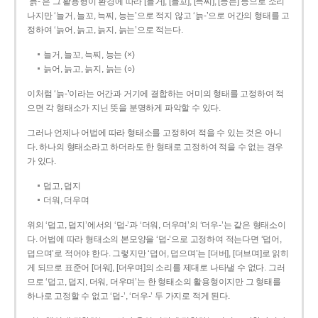
‘늙-’은 그 활용형이 환경에 따라 [늘거], [늘꼬], [늑찌], [능는] 등으로 소리
나지만 ‘늘거, 늘꼬, 늑찌, 능는’으로 적지 않고 ‘늙-’으로 어간의 형태를 고
정하여 ‘늙어, 늙고, 늙지, 늙는’으로 적는다.
늘거, 늘꼬, 늑찌, 능는 (×)
늙어, 늙고, 늙지, 늙는 (○)
이처럼 ‘늙-­’이라는 어간과 거기에 결합하는 어미의 형태를 고정하여 적
으면 각 형태소가 지닌 뜻을 분명하게 파악할 수 있다.
그러나 언제나 어법에 따라 형태소를 고정하여 적을 수 있는 것은 아니
다. 하나의 형태소라고 하더라도 한 형태로 고정하여 적을 수 없는 경우
가 있다.
덥고, 덥지
더워, 더우며
위의 ‘덥고, 덥지’에서의 ‘덥-­’과 ‘더워, 더우며’의 ‘더우-­’는 같은 형태소이
다. 어법에 따라 형태소의 본모양을 ‘덥-­’으로 고정하여 적는다면 ‘덥어,
덥으며’로 적어야 한다. 그렇지만 ‘덥어, 덥으며’는 [더버], [더브며]로 읽히
게 되므로 표준어 [더워], [더우며]의 소리를 제대로 나타낼 수 없다. 그러
므로 ‘덥고, 덥지, 더워, 더우며’는 한 형태소의 활용형이지만 그 형태를
하나로 고정할 수 없고 ‘덥-’, ‘더우-’ 두 가지로 적게 된다.