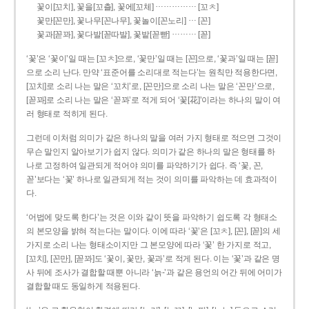
……………
꽃이[꼬치], 꽃을[꼬츨], 꽃에[꼬체]
[꼬ㅊ]
…
꽃만[꼰만], 꽃나무[꼰나무], 꽃놀이[꼰노리]
[꼰]
………
꽃과[꼳꽈], 꽃다발[꼳따발], 꽃밭[꼳빧]
[꼳]
‘꽃’은 ‘꽃이’일 때는 [꼬ㅊ]으로, ‘꽃만’일 때는 [꼰]으로, ‘꽃과’일 때는 [꼳]
으로 소리 난다. 만약 ‘표준어를 소리대로 적는다’는 원칙만 적용한다면,
[꼬치]로 소리 나는 말은 ‘꼬치’로, [꼰만]으로 소리 나는 말은 ‘꼰만’으로,
[꼳꽈]로 소리 나는 말은 ‘꼳꽈’로 적게 되어 ‘꽃[花]’이라는 하나의 말이 여
러 형태로 적히게 된다.
그런데 이처럼 의미가 같은 하나의 말을 여러 가지 형태로 적으면 그것이
무슨 말인지 알아보기가 쉽지 않다. 의미가 같은 하나의 말은 형태를 하
나로 고정하여 일관되게 적어야 의미를 파악하기가 쉽다. 즉 ‘꽃, 꼰,
꼳’보다는 ‘꽃’ 하나로 일관되게 적는 것이 의미를 파악하는 데 효과적이
다.
‘어법에 맞도록 한다’는 것은 이와 같이 뜻을 파악하기 쉽도록 각 형태소
의 본모양을 밝혀 적는다는 말이다. 이에 따라 ‘꽃’은 [꼬ㅊ], [꼰], [꼳]의 세
가지로 소리 나는 형태소이지만 그 본모양에 따라 ‘꽃’ 한 가지로 적고,
[꼬치], [꼰만], [꼳꽈]도 ‘꽃이, 꽃만, 꽃과’로 적게 된다. 이는 ‘꽃’과 같은 명
사 뒤에 조사가 결합할 때뿐 아니라 ‘늙-’과 같은 용언의 어간 뒤에 어미가
결합할 때도 동일하게 적용된다.