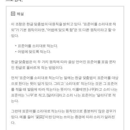
해설
이 조항은 한글 맞춤법의 대원칙을 밝히고 있다. “표준어를 소리대로 적
되”가 기본 원칙이라면, “어법에 맞도록 함”은 또 다른 원칙이라고 할 수
있다.
표준어를 소리대로 적는다.
어법에 맞도록 적는다.
한글 맞춤법은 이 두 가지 원칙에 따라 음성 언어인 표준어를 표음 문자
인 한글로 올바르게 적는 방법이다.
먼저 ‘표준어를 소리대로 적는다’는 말에는 한글 맞춤법이 표준어를 대상
으로 한다는 뜻이 담겨 있다. 그리고 ‘소리대로’ 적는다는 것은 그 표준어
를 적을 때 발음에 따라 적는다는 뜻이다. 이를테면 [나무]라고 소리 나는
표준어는 ‘나무’로 적고, [달리다]라고 소리 나는 표준어는 ‘달리다’로 적
는다.
그런데 표준어를 소리대로 적는다는 원칙만으로 충분하지 않은 경우가
있다. 예를 들어 ‘꽃[花]’이란 단어는 쓰이는 환경에 따라 소리가 달라진
다.