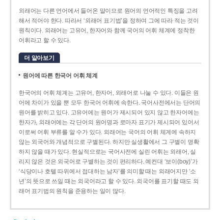
외래어는 다른 언어에서 들어온 말이므로 원어의 언어적인 특징을 고려
해서 적어야 한다. 따라서 ‘외래어 표기법’을 정하여 그에 따라 적는 것이
원칙이다. 외래어는 고유어, 한자어와 함께 국어의 어휘 체계에 정착한
어휘라고 할 수 있다.
더 알아보기
원어에 따른 한국어 어휘 체계
한국어의 어휘 체계는 고유어, 한자어, 외래어로 나눌 수 있다. 이들은 원
어에 차이가 있을 뿐 모두 한국어 어휘에 속한다. 국어사전에서는 단어의
원어를 밝히고 있다. 고유어에는 원어가 제시되어 있지 않고 한자어에는
한자가, 외래어에는 각 단어의 원어명과 로마자 표기가 제시되어 있어서
이로써 어휘 부류를 알 수가 있다. 외래어는 국어의 어휘 체계에 속하지
않는 외국어와 개념적으로 구별된다. 하지만 실생활에서 그 구별이 명확
하지 않을 때가 있다. 현실적으로는 국어사전에 실린 어휘는 외래어, 실
리지 않은 것은 외국어로 구별하는 것이 편리하다. 예컨대 ‘보이(boy)’가
‘식당이나 호텔 따위에서 접대하는 남자’를 의미할 때는 외래어지만 ‘소
년’의 뜻으로 쓰일 때는 외국어라고 할 수 있다. 외국어를 표기할 때도 외
래어 표기법의 원칙을 준용하는 일이 많다.