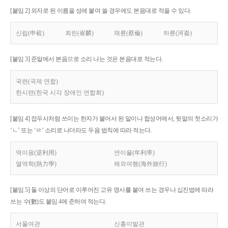
[붙임 2] 외자로 된 이름을 성에 붙여 쓸 경우에도 본음대로 적을 수 있다.
신립(申砬)
최린(崔麟)
채륜(蔡倫)
하륜(河崙)
[붙임 3] 준말에서 본음으로 소리 나는 것은 본음대로 적는다.
국련(국제 연합)
한시련(한국 시각 장애인 연합회)
[붙임 4] 접두사처럼 쓰이는 한자가 붙어서 된 말이나 합성어에서, 뒷말의 첫소리가
‘ㄴ’ 또는 ‘ㄹ’ 소리로 나더라도 두음 법칙에 따라 적는다.
역이용(逆利用)
연이율(年利率)
열역학(熱力學)
해외여행(海外旅行)
[붙임 5] 둘 이상의 단어로 이루어진 고유 명사를 붙여 쓰는 경우나 십진법에 따라
쓰는 수(數)도 붙임 4에 준하여 적는다.
서울여관
신흥이발관