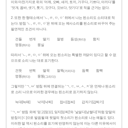
이와 마찬가지로 위의 ‘어깨, 오빠, 새끼, 토끼, 가꾸다, 기쁘다, 아끼다’를
‘엇개, 옵바, 샛기, 톳기, 갓구다, 깃브다, 앗기다’로 적을 근거는 없다.
2. 또한 한 형태소에서 ‘ㄴ, ㄹ, ㅁ, ㅇ’ 뒤에서 나는 된소리도 소리대로 적
는다. 받침 ‘ㄴ, ㄹ, ㅁ, ㅇ’은 뒤에 오는 예사소리를 된소리로 바꾸어 주는
필연적인 조건이 아니다.
건들
번개
딸기
절벙
듬성
함지
(하다)
껑둥
뭉실
(하다)
따라서 ‘ㄴ, ㄹ, ㅁ, ㅇ’ 뒤에 오는 된소리는 특별한 까닭이 있다고 할 수 없
으므로 소리 나는 대로 표기한다.
건뜻
번쩍
딸꾹
절뚝
듬뿍
함빡
(거리다)
껑뚱
뭉뚱
(하다)
(그리다)
그렇지만 ‘ㄱ, ㅂ’ 받침 뒤에 연결되는 ‘ㄱ, ㄷ, ㅂ, ㅅ, ㅈ’은 언제나 된소리
로 소리 나므로 이러한 경우에는 된소리로 표기하지 않는다.
늑대[늑때]
낙지[낙찌]
접시[접씨]
갑자기[갑짜기]
‘ㄱ, ㅂ’ 받침 외에 ‘믿고[믿꼬], 잊지[읻찌]’와 ‘낯설다[낟썰다]’처럼 앞말의
받침이 [ㄷ]으로 발음될 때 뒷말의 첫소리가 된소리로 나는 예들도 있다.
이러한 말 역시 된소리를 표기에 반영하지 않는데 이는 다른 이유에서이