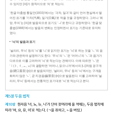
수 있지만 [의]가 원칙이므로 ‘의’로 적는다.
‘한글 마춤법 통일안(1933)’에서는 ‘긔챠, 일긔’와 같이 언어 현실에서 멀
어진 표기를 ‘기차(汽車), 일기(日氣)’로 적을 것을 규정하였다. 그러나 ‘희
망, 주의’는 [의]로 발음되므로 표기도 ‘ㅢ’로 한다고 규정하였다. ‘한글 맞
춤법(1988)’에서는 발음의 변화는 인정하면서 표기는 기존대로 유지하
였다.
‘늬’의 발음과 표기
‘늴리리, 무늬’ 등의 ‘늬’를 ‘니’로 읽지만 표기는 ‘늬’로 하는 것을 ‘ㄴ’의 음
가와 관련하여 설명하기도 한다. ‘무늬’의 ‘ㄴ’은 ‘어머니’의 ‘ㄴ’과 음가가
다르므로 이를 고려하여 ‘늬’로 적는다는 견해이다. 이에 따르면 ‘ㄴ’은
‘ㅣ(ㅑ, ㅕ, ㅛ, ㅠ)’와 결합하면 ‘어머니, 읽으니까’에서의 [니]처럼 경구개
음(硬口蓋音) [ɲ]으로 발음되지만, ‘늴리리, 무늬’ 등의 ‘늬’에서는 구개음
화하지 않은 ‘ㄴ’, 곧 치경음(齒莖音) [n]으로 발음된다. 이를 고려하여 ‘늴
리리, 무늬’ 등에서는 전통적인 표기대로 ‘늬’로 적는다고 본다.
제5절 두음 법칙
제10항
한자음 ‘녀, 뇨, 뉴, 니’가 단어 첫머리에 올 적에는, 두음 법칙에
따라 ‘여, 요, 유, 이’로 적는다. (ㄱ을 취하고, ㄴ을 버림.)