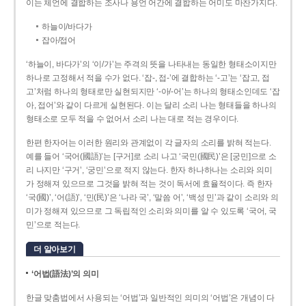
이는 체언에 결합하는 조사나 용언 어간에 결합하는 어미도 마찬가지다.
하늘이/바다가
잡아/접어
‘하늘이, 바다가’의 ‘이/가’는 주격의 뜻을 나타내는 동일한 형태소이지만
하나로 고정해서 적을 수가 없다. ‘잡-, 접-’에 결합하는 ‘-고’는 ‘잡고, 접
고’처럼 하나의 형태로만 실현되지만 ‘-아/-어’는 하나의 형태소인데도 ‘잡
아, 접어’와 같이 다르게 실현된다. 이는 달리 소리 나는 형태들을 하나의
형태소로 모두 적을 수 없어서 소리 나는 대로 적는 경우이다.
한편 한자어는 이러한 원리와 관계없이 각 글자의 소리를 밝혀 적는다.
예를 들어 ‘국어(國語)’는 [구거]로 소리 나고 ‘국민(國民)’은 [궁민]으로 소
리 나지만 ‘구거’, ‘궁민’으로 적지 않는다. 한자 하나하나는 소리와 의미
가 정해져 있으므로 그것을 밝혀 적는 것이 독서에 효율적이다. 즉 한자
‘국(國)’, ‘어(語)’, ‘민(民)’은 ‘나라 국’, ‘말씀 어’, ‘백성 민’과 같이 소리와 의
미가 정해져 있으므로 그 독립적인 소리와 의미를 알 수 있도록 ‘국어, 국
민’으로 적는다.
더 알아보기
‘어법(語法)’의 의미
한글 맞춤법에서 사용되는 ‘어법’과 일반적인 의미의 ‘어법’은 개념이 다