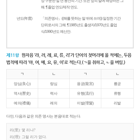
상 구분한 일 년 동안의 기간. 또는 앞의 말에 해당하는 그
해. ¶ 졸업 연도/제작 연도.
년도(年度)
「의존명사」((해를 뜻하는 말 뒤에 쓰여)) 일정한 기간
단위로서의 그해. ¶ 1985년도 출생자/1970년도 졸업
식/1990년도 예산안.
제11항
한자음 ‘랴, 려, 례, 료, 류, 리’가 단어의 첫머리에 올 적에는, 두음
법칙에 따라 ‘야, 여, 예, 요, 유, 이’로 적는다.(ㄱ을 취하고, ㄴ을 버림.)
ㄱ
ㄴ
ㄱ
ㄴ
양심(良心)
량심
용궁(龍宮)
룡궁
역사(歷史)
력사
유행(流行)
류행
예의(禮儀)
례의
이발(理髮)
리발
다만, 다음과 같은 의존 명사는 본음대로 적는다.
리(里): 몇 리냐?
리(理): 그럴 리가 없다.