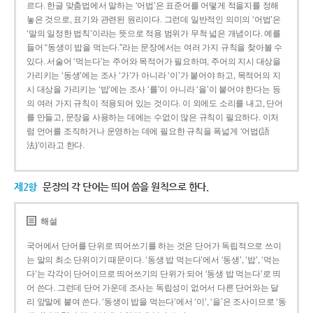
르다. 한글 맞춤법에서 말하는 ‘어법’은 표준어를 어떻게 적을지를 정해
놓은 것으로, 표기와 관련된 원리이다. 그런데 일반적인 의미의 ‘어법’은
‘말의 일정한 법칙’이라는 뜻으로 적용 범위가 무척 넓은 개념이다. 예를
들어 “동생이 밥을 먹는다.”라는 문장에서는 여러 가지 규칙을 찾아볼 수
있다. 서술어 ‘먹는다’는 주어와 목적어가 필요하며, 주어의 지시 대상을
가리키는 ‘동생’에는 조사 ‘가’가 아니라 ‘이’가 붙어야 하고, 목적어의 지
시 대상을 가리키는 ‘밥’에는 조사 ‘를’이 아니라 ‘을’이 붙어야 한다는 등
의 여러 가지 규칙이 적용되어 있는 것이다. 이 외에도 소리를 내고, 단어
를 만들고, 문장을 사용하는 데에는 수없이 많은 규칙이 필요하다. 이처
럼 언어를 조직하거나 운영하는 데에 필요한 규칙을 폭넓게 ‘어법(語
法)’이라고 한다.
제2항
문장의 각 단어는 띄어 씀을 원칙으로 한다.
해설
국어에서 단어를 단위로 띄어쓰기를 하는 것은 단어가 독립적으로 쓰이
는 말의 최소 단위이기 때문이다. ‘동생 밥 먹는다’에서 ‘동생’, ‘밥’, ‘먹는
다’는 각각이 단어이므로 띄어쓰기의 단위가 되어 ‘동생 밥 먹는다’로 띄
어 쓴다. 그런데 단어 가운데 조사는 독립성이 없어서 다른 단어와는 달
리 앞말에 붙여 쓴다. ‘동생이 밥을 먹는다’에서 ‘이’, ‘을’은 조사이므로 ‘동