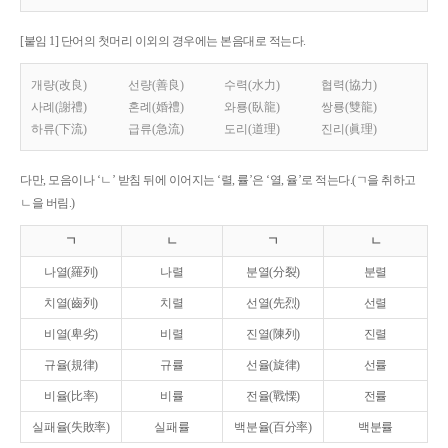
[붙임 1] 단어의 첫머리 이외의 경우에는 본음대로 적는다.
개량(改良)
선량(善良)
수력(水力)
협력(協力)
사례(謝禮)
혼례(婚禮)
와룡(臥龍)
쌍룡(雙龍)
하류(下流)
급류(急流)
도리(道理)
진리(眞理)
다만, 모음이나 ‘ㄴ’ 받침 뒤에 이어지는 ‘렬, 률’은 ‘열, 율’로 적는다.(ㄱ을 취하고
ㄴ을 버림.)
ㄱ
ㄴ
ㄱ
ㄴ
나열(羅列)
나렬
분열(分裂)
분렬
치열(齒列)
치렬
선열(先烈)
선렬
비열(卑劣)
비렬
진열(陳列)
진렬
규율(規律)
규률
선율(旋律)
선률
비율(比率)
비률
전율(戰慄)
전률
실패율(失敗率)
실패률
백분율(百分率)
백분률