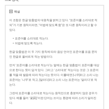
해설
이 조항은 한글 맞춤법의 대원칙을 밝히고 있다. “표준어를 소리대로 적
되”가 기본 원칙이라면, “어법에 맞도록 함”은 또 다른 원칙이라고 할 수
있다.
표준어를 소리대로 적는다.
어법에 맞도록 적는다.
한글 맞춤법은 이 두 가지 원칙에 따라 음성 언어인 표준어를 표음 문자
인 한글로 올바르게 적는 방법이다.
먼저 ‘표준어를 소리대로 적는다’는 말에는 한글 맞춤법이 표준어를 대상
으로 한다는 뜻이 담겨 있다. 그리고 ‘소리대로’ 적는다는 것은 그 표준어
를 적을 때 발음에 따라 적는다는 뜻이다. 이를테면 [나무]라고 소리 나는
표준어는 ‘나무’로 적고, [달리다]라고 소리 나는 표준어는 ‘달리다’로 적
는다.
그런데 표준어를 소리대로 적는다는 원칙만으로 충분하지 않은 경우가
있다. 예를 들어 ‘꽃[花]’이란 단어는 쓰이는 환경에 따라 소리가 달라진
다.