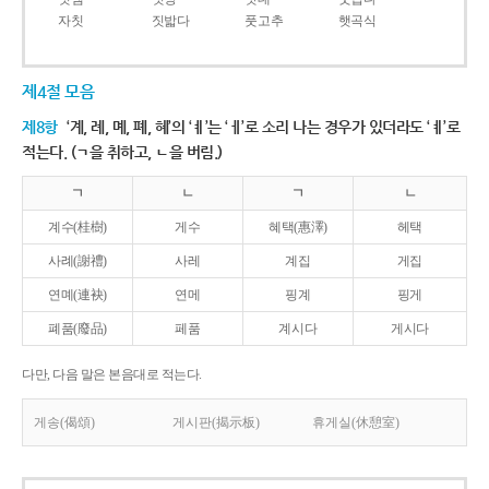
자칫
짓밟다
풋고추
햇곡식
제4절 모음
제8항
‘계, 례, 몌, 폐, 혜’의 ‘ㅖ’는 ‘ㅔ’로 소리 나는 경우가 있더라도 ‘ㅖ’로
적는다. (ㄱ을 취하고, ㄴ을 버림.)
ㄱ
ㄴ
ㄱ
ㄴ
계수(桂樹)
게수
혜택(惠澤)
헤택
사례(謝禮)
사레
계집
게집
연몌(連袂)
연메
핑계
핑게
폐품(廢品)
페품
계시다
게시다
다만, 다음 말은 본음대로 적는다.
게송(偈頌)
게시판(揭示板)
휴게실(休憩室)