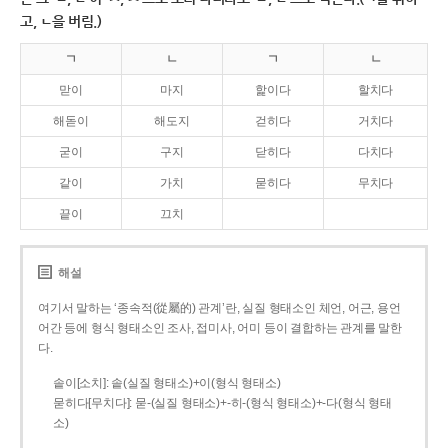
고, ㄴ을 버림.)
ㄱ
ㄴ
ㄱ
ㄴ
맏이
마지
핥이다
할치다
해돋이
해도지
걷히다
거치다
굳이
구지
닫히다
다치다
같이
가치
묻히다
무치다
끝이
끄치
해설
여기서 말하는 ‘종속적(從屬的) 관계’란, 실질 형태소인 체언, 어근, 용언
어간 등에 형식 형태소인 조사, 접미사, 어미 등이 결합하는 관계를 말한
다.
솥이[소치]: 솥(실질 형태소)+이(형식 형태소)
묻히다[무치다]: 묻­-(실질 형태소)+­-히­-(형식 형태소)+-다(형식 형태
소)