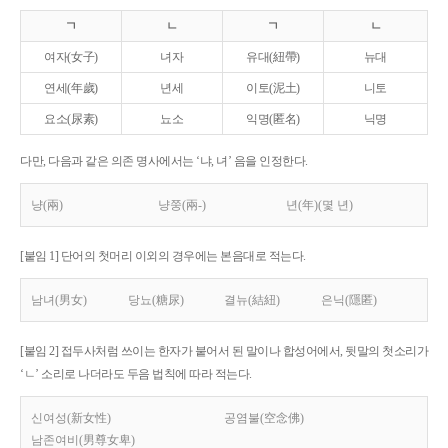
ㄱ
ㄴ
ㄱ
ㄴ
여자(女子)
녀자
유대(紐帶)
뉴대
연세(年歲)
년세
이토(泥土)
니토
요소(尿素)
뇨소
익명(匿名)
닉명
다만, 다음과 같은 의존 명사에서는 ‘냐, 녀’ 음을 인정한다.
냥(兩)
냥쭝(兩-)
년(年)(몇 년)
[붙임 1] 단어의 첫머리 이외의 경우에는 본음대로 적는다.
남녀(男女)
당뇨(糖尿)
결뉴(結紐)
은닉(隱匿)
[붙임 2] 접두사처럼 쓰이는 한자가 붙어서 된 말이나 합성어에서, 뒷말의 첫소리가
‘ㄴ’ 소리로 나더라도 두음 법칙에 따라 적는다.
신여성(新女性)
공염불(空念佛)
남존여비(男尊女卑)