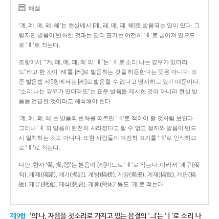
해설
‘계, 례, 몌, 폐, 혜’는 현실에서 [게, 레, 메, 페, 헤]로 발음되는 일이 있다. 그
렇지만 발음이 변화한 것과는 달리 표기는 여전히 ‘ㅖ’로 굳어져 있으므
로 ‘ㅖ’로 적는다.
조항에서 “‘계, 례, 몌, 폐, 혜’의 ‘ㅖ’는 ‘ㅔ’로 소리 나는 경우가 있더라
도”라고 한 것이 ‘례’를 [레]로 발음하는 것을 허용한다는 뜻은 아니다. 표
준 발음법 제5항에서는 [레]로 발음할 수 없다고 명시하고 있기 때문이다.
“소리 나는 경우가 있더라도”는 표준 발음을 제시한 것이 아니라 현실 발
음을 언급한 것이라고 해석해야 한다.
‘계, 몌, 폐, 혜’는 발음의 변화를 따르면 ‘ㅔ’로 적어야 할 것처럼 보인다.
그러나 ‘ㅖ’의 발음이 완전히 사라졌다고 할 수 없고 철자와 발음이 반드
시 일치하는 것도 아니다. 또한 사람들이 여전히 표기를 ‘ㅖ’로 인식하므
로 ‘ㅖ’로 적는다.
다만, 한자 ‘偈, 揭, 憩’는 본음이 [게]이므로 ‘ㅔ’로 적는다. 따라서 ‘게구(偈
句), 게제(偈諦), 게기(揭記), 게방(揭榜), 게양(揭揚), 게재(揭載), 게판(揭
板), 게류(憩流), 게식(憩息), 게휴(憩休)’ 등도 ‘게’로 적는다.
제9항
‘의’나, 자음을 첫소리로 가지고 있는 음절의 ‘ㅢ’는 ‘ㅣ’로 소리 나