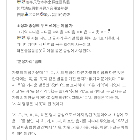
兩字只取本字之釋俚語爲聲
其尼池梨眉非時異八音用於初聲
役隱
乙音邑
凝八音用於終聲
초성과 종성에 두루 쓰이는 여덟 자
ㄱ기역 ㄴ니은 ㄷ디귿 ㄹ리을 ㅁ미음 ㅂ비읍 ㅅ시옷 ㆁ
두 자는 다만 그 글자의 우리말 뜻을 취해 소리로 사용한다.
기니디리미비시
여덟 음은 초성에 사용되고,
역은귿을음읍옷
여덟 음은 종성에 사용된다.
“훈몽자회” 범례
자모의 이름 가운데 ‘ㄱ, ㄷ, ㅅ’의 명칭이 다른 자모의 이름과 다른 것은
한자에는 ‘윽, 읃, 읏’과 같은 발음을 가진 글자가 없기 때문이었다. 그래
서 ‘윽’은 가까운 발음인 ‘役(역)’으로 표시하여 ‘ㄱ’은 ‘기역’이 되었다. 그
리고 ‘읃’과 ‘읏’은 각각 ‘末(귿 말)’과 ‘衣(옷 의)’로 표기하고, 두 글자는 글
자의 의미만을 취한다고 설명하였다. 그래서 ‘ㄷ’의 명칭은 ‘디귿’이,
‘ㅅ’의 명칭은 ‘시옷’이 된 것이다.
‘ㅈ, ㅊ, ㅋ, ㅌ, ㅍ, ㅎ’은 당시 종성으로 쓰이지 않던 것들이어서 초성에 모
음 ‘ㅣ’를 붙인 ‘지, 치, 키, 티, 피, 히’로만 음가를 나타내 주었는데, 1933년
‘한글 마춤법 통일안’에서 ‘지읒, 치읓, 키읔, 티읕, 피읖, 히읗’과 같은 이름
이 확정되었다.