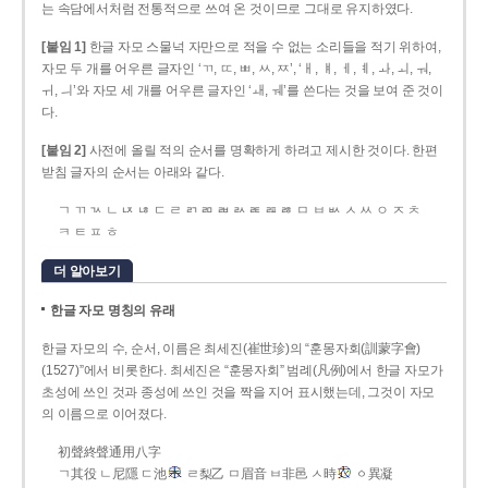
는 속담에서처럼 전통적으로 쓰여 온 것이므로 그대로 유지하였다.
[붙임 1]
한글 자모 스물넉 자만으로 적을 수 없는 소리들을 적기 위하여,
자모 두 개를 어우른 글자인 ‘ㄲ, ㄸ, ㅃ, ㅆ, ㅉ’, ‘ㅐ, ㅒ, ㅔ, ㅖ, ㅘ, ㅚ, ㅝ,
ㅟ, ㅢ’와 자모 세 개를 어우른 글자인 ‘ㅙ, ㅞ’를 쓴다는 것을 보여 준 것이
다.
[붙임 2]
사전에 올릴 적의 순서를 명확하게 하려고 제시한 것이다. 한편
받침 글자의 순서는 아래와 같다.
ㄱ ㄲ ㄳ ㄴ ㄵ ㄶ ㄷ ㄹ ㄺ ㄻ ㄼ ㄽ ㄾ ㄿ ㅀ ㅁ ㅂ ㅄ ㅅ ㅆ ㅇ ㅈ ㅊ
ㅋ ㅌ ㅍ ㅎ
더 알아보기
한글 자모 명칭의 유래
한글 자모의 수, 순서, 이름은 최세진(崔世珍)의 “훈몽자회(訓蒙字會)
(1527)”에서 비롯한다. 최세진은 “훈몽자회” 범례(凡例)에서 한글 자모가
초성에 쓰인 것과 종성에 쓰인 것을 짝을 지어 표시했는데, 그것이 자모
의 이름으로 이어졌다.
初聲終聲通用八字
ㄱ其役 ㄴ尼隱 ㄷ池
ㄹ梨乙 ㅁ眉音 ㅂ非邑 ㅅ時
ㆁ異凝