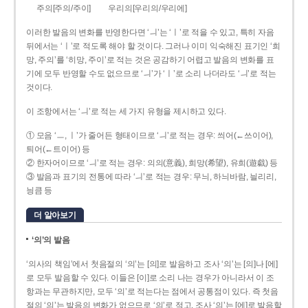
주의[주의/주이]
우리의[우리의/우리에]
이러한 발음의 변화를 반영한다면 ‘ㅢ’는 ‘ㅣ’로 적을 수 있고, 특히 자음
뒤에서는 ‘ㅣ’로 적도록 해야 할 것이다. 그러나 이미 익숙해진 표기인 ‘희
망, 주의’를 ‘히망, 주이’로 적는 것은 공감하기 어렵고 발음의 변화를 표
기에 모두 반영할 수도 없으므로 ‘ㅢ’가 ‘ㅣ’로 소리 나더라도 ‘ㅢ’로 적는
것이다.
이 조항에서는 ‘ㅢ’로 적는 세 가지 유형을 제시하고 있다.
① 모음 ‘ㅡ, ㅣ’가 줄어든 형태이므로 ‘ㅢ’로 적는 경우: 씌어(←쓰이어),
틔어(←트이어) 등
② 한자어이므로 ‘ㅢ’로 적는 경우: 의의(意義), 희망(希望), 유희(遊戱) 등
③ 발음과 표기의 전통에 따라 ‘ㅢ’로 적는 경우: 무늬, 하늬바람, 늴리리,
닁큼 등
더 알아보기
‘의’의 발음
‘의사의 책임’에서 첫음절의 ‘의’는 [의]로 발음하고 조사 ‘의’는 [의]나 [에]
로 모두 발음할 수 있다. 이들은 [이]로 소리 나는 경우가 아니라서 이 조
항과는 무관하지만, 모두 ‘의’로 적는다는 점에서 공통점이 있다. 즉 첫음
절의 ‘의’는 발음의 변화가 없으므로 ‘의’로 적고, 조사 ‘의’는 [에]로 발음할