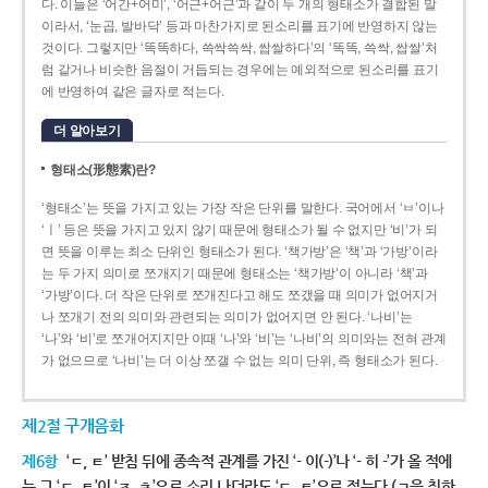
다. 이들은 ‘어간+어미’, ‘어근+어근’과 같이 두 개의 형태소가 결합된 말
이라서, ‘눈곱, 발바닥’ 등과 마찬가지로 된소리를 표기에 반영하지 않는
것이다. 그렇지만 ‘똑똑하다, 쓱싹쓱싹, 쌉쌀하다’의 ‘똑똑, 쓱싹, 쌉쌀’처
럼 같거나 비슷한 음절이 거듭되는 경우에는 예외적으로 된소리를 표기
에 반영하여 같은 글자로 적는다.
더 알아보기
형태소(形態素)란?
‘형태소’는 뜻을 가지고 있는 가장 작은 단위를 말한다. 국어에서 ‘ㅂ’이나
‘ㅣ’ 등은 뜻을 가지고 있지 않기 때문에 형태소가 될 수 없지만 ‘비’가 되
면 뜻을 이루는 최소 단위인 형태소가 된다. ‘책가방’은 ‘책’과 ‘가방’이라
는 두 가지 의미로 쪼개지기 때문에 형태소는 ‘책가방’이 아니라 ‘책’과
‘가방’이다. 더 작은 단위로 쪼개진다고 해도 쪼갰을 때 의미가 없어지거
나 쪼개기 전의 의미와 관련되는 의미가 없어지면 안 된다. ‘나비’는
‘나’와 ‘비’로 쪼개어지지만 이때 ‘나’와 ‘비’는 ‘나비’의 의미와는 전혀 관계
가 없으므로 ‘나비’는 더 이상 쪼갤 수 없는 의미 단위, 즉 형태소가 된다.
제2절 구개음화
제6항
‘ㄷ, ㅌ’ 받침 뒤에 종속적 관계를 가진 ‘- 이(-)’나 ‘- 히 -’가 올 적에
는 그 ‘ㄷ, ㅌ’이 ‘ㅈ, ㅊ’으로 소리 나더라도 ‘ㄷ, ㅌ’으로 적는다.(ㄱ을 취하