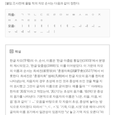
[붙임 2] 사전에 올릴 적의 자모 순서는 다음과 같이 정한다.
자음:
ㄱ
ㄲ
ㄴ
ㄷ
ㄸ
ㄹ
ㅁ
ㅂ
ㅃ
ㅅ
ㅆ
ㅇ
ㅈ
ㅉ
ㅊ
ㅋ
ㅌ
ㅍ
ㅎ
모음:
ㅏ
ㅐ
ㅑ
ㅒ
ㅓ
ㅔ
ㅕ
ㅖ
ㅗ
ㅘ
ㅙ
ㅚ
ㅛ
ㅜ
ㅝ
ㅞ
ㅟ
ㅠ
ㅡ
ㅢ
ㅣ
해설
한글 자모(字母)의 수, 순서, 이름은 ‘한글 마춤법 통일안(1933)’에서 분명
히 제시되었고, ‘한글 맞춤법(1988)’도 이를 이어받았다. 이 가운데 자모
의 이름과 순서는 최세진(崔世珍)의 “훈몽자회(訓蒙字會)(1527)”에서 비
롯한다. 최세진은 “훈몽자회” 범례(凡例)에서 한글 자모의 음가를 한자로
나타냈는데, 자음자의 경우 초성에 쓰인 것과 종성에 쓰인 것을 짝을 지
어 표시했고 그것이 글자의 이름으로 굳어졌다. 예를 들어 ‘ㄱ’ 아래에는
한자로 ‘其役’이라고 적었는데, ‘其(기)’는 초성의 음가를, ‘役(역)’은 종성
의 음가를 나타낸다. 기본적으로 자음자의 이름은 ‘니은, 리을, 미음, 비
읍’ 등과 같이 ‘ㅣㅡ’ 모음을 바탕으로 각 자음이 초성, 종성에 놓이는 방
식으로 지어졌다. 따라서 ‘ㄱ, ㄷ, ㅅ’도 ‘기윽, 디읃, 시읏’으로 해야 나머지
글자와 이름 표기에서 일관성이 있겠지만 “낫 놓고 기역 자도 모른다.”라