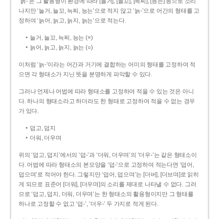
‘늙-’은 그 활용형이 환경에 따라 [늘거], [늘꼬], [늑찌], [능는] 등으로 소리
나지만 ‘늘거, 늘꼬, 늑찌, 능는’으로 적지 않고 ‘늙-’으로 어간의 형태를 고
정하여 ‘늙어, 늙고, 늙지, 늙는’으로 적는다.
늘거, 늘꼬, 늑찌, 능는 (×)
늙어, 늙고, 늙지, 늙는 (○)
이처럼 ‘늙-­’이라는 어간과 거기에 결합하는 어미의 형태를 고정하여 적
으면 각 형태소가 지닌 뜻을 분명하게 파악할 수 있다.
그러나 언제나 어법에 따라 형태소를 고정하여 적을 수 있는 것은 아니
다. 하나의 형태소라고 하더라도 한 형태로 고정하여 적을 수 없는 경우
가 있다.
덥고, 덥지
더워, 더우며
위의 ‘덥고, 덥지’에서의 ‘덥-­’과 ‘더워, 더우며’의 ‘더우-­’는 같은 형태소이
다. 어법에 따라 형태소의 본모양을 ‘덥-­’으로 고정하여 적는다면 ‘덥어,
덥으며’로 적어야 한다. 그렇지만 ‘덥어, 덥으며’는 [더버], [더브며]로 읽히
게 되므로 표준어 [더워], [더우며]의 소리를 제대로 나타낼 수 없다. 그러
므로 ‘덥고, 덥지, 더워, 더우며’는 한 형태소의 활용형이지만 그 형태를
하나로 고정할 수 없고 ‘덥-’, ‘더우-’ 두 가지로 적게 된다.