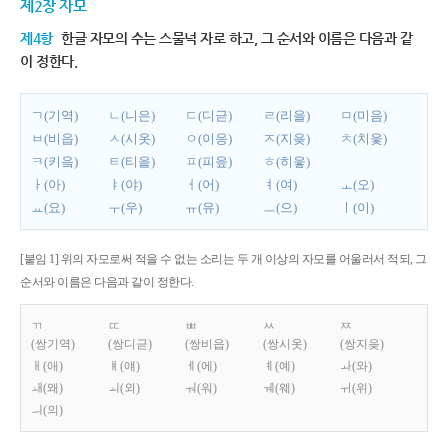
제2장 자모
제4항
한글 자모의 수는 스물넉 자로 하고, 그 순서와 이름은 다음과 같
이 정한다.
ㄱ(기역)
ㄴ(니은)
ㄷ(디귿)
ㄹ(리을)
ㅁ(미음)
ㅂ(비읍)
ㅅ(시옷)
ㅇ(이응)
ㅈ(지읒)
ㅊ(치읓)
ㅋ(키읔)
ㅌ(티읕)
ㅍ(피읖)
ㅎ(히읗)
ㅏ(아)
ㅑ(야)
ㅓ(어)
ㅕ(여)
ㅗ(오)
ㅛ(요)
ㅜ(우)
ㅠ(유)
ㅡ(으)
ㅣ(이)
[붙임 1] 위의 자모로써 적을 수 없는 소리는 두 개 이상의 자모를 어울러서 적되, 그
순서와 이름은 다음과 같이 정한다.
ㄲ
ㄸ
ㅃ
ㅆ
ㅉ
(쌍기역)
(쌍디귿)
(쌍비읍)
(쌍시옷)
(쌍지읒)
ㅐ(애)
ㅒ(얘)
ㅔ(에)
ㅖ(예)
ㅘ(와)
ㅙ(왜)
ㅚ(외)
ㅝ(워)
ㅞ(웨)
ㅟ(위)
ㅢ(의)