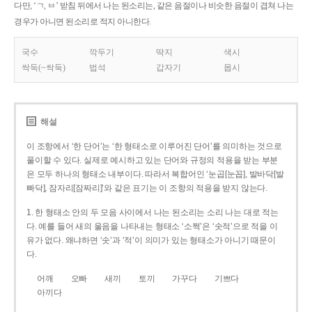
다만, ‘ㄱ, ㅂ’ 받침 뒤에서 나는 된소리는, 같은 음절이나 비슷한 음절이 겹쳐 나는
경우가 아니면 된소리로 적지 아니한다.
국수
깍두기
딱지
색시
싹둑(~싹둑)
법석
갑자기
몹시
해설
이 조항에서 ‘한 단어’는 ‘한 형태소로 이루어진 단어’를 의미하는 것으로
풀이할 수 있다. 실제로 예시하고 있는 단어와 규정의 적용을 받는 부분
은 모두 하나의 형태소 내부이다. 따라서 복합어인 ‘눈곱[눈꼽], 발바닥[발
빠닥], 잠자리[잠짜리]’와 같은 표기는 이 조항의 적용을 받지 않는다.
1. 한 형태소 안의 두 모음 사이에서 나는 된소리는 소리 나는 대로 적는
다. 예를 들어 새의 울음을 나타내는 형태소 ‘소쩍’은 ‘솟적’으로 적을 이
유가 없다. 왜냐하면 ‘솟’과 ‘적’이 의미가 있는 형태소가 아니기 때문이
다.
어깨
오빠
새끼
토끼
가꾸다
기쁘다
아끼다