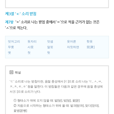
제3절 'ㄷ' 소리 받침
제7항
‘ㄷ’ 소리로 나는 받침 중에서 ‘ㄷ’으로 적을 근거가 없는 것은
‘ㅅ’으로 적는다.
덧저고리
돗자리
엇셈
웃어른
핫옷
무릇
사뭇
얼핏
자칫하면
뭇[衆]
옛
첫
헛
해설
‘ㄷ’ 소리로 나는 받침이란, 음절 종성에서 [ㄷ]으로 소리 나는 ‘ㄷ, ㅅ, ㅆ,
ㅈ, ㅊ, ㅌ, ㅎ’ 등을 말한다. 이 받침들은 다음과 같은 경우에 음절 종성에
서 [ㄷ]으로 소리가 난다.
① 형태소가 뒤에 오지 않을 때: 밭[받], 빚[빋], 꽃[꼳]
② 자음으로 시작하는 형태소가 뒤에 올 때: 밭과[받꽈], 젖다[젇따],
꽃병[꼳뼝]