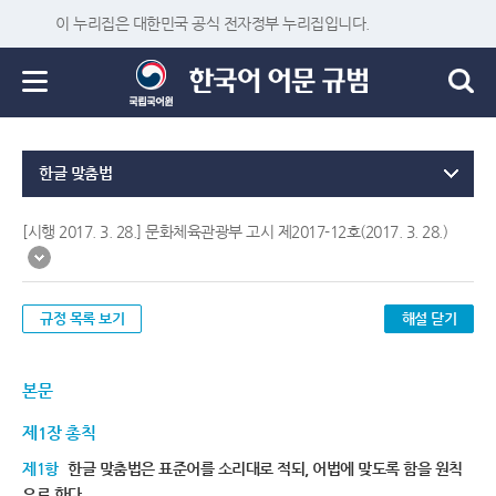
이 누리집은 대한민국 공식 전자정부 누리집입니다.
한글 맞춤법
[시행 2017. 3. 28.] 문화체육관광부 고시 제2017-12호(2017. 3. 28.)
규정 목록 보기
해설 닫기
본문
제1장 총칙
제1항
한글 맞춤법은 표준어를 소리대로 적되, 어법에 맞도록 함을 원칙
으로 한다.