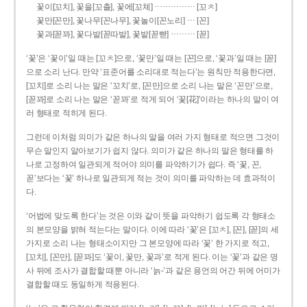
……………
꽃이[꼬치], 꽃을[꼬츨], 꽃에[꼬체]
[꼬ㅊ]
…
꽃만[꼰만], 꽃나무[꼰나무], 꽃놀이[꼰노리]
[꼰]
………
꽃과[꼳꽈], 꽃다발[꼳따발], 꽃밭[꼳빧]
[꼳]
‘꽃’은 ‘꽃이’일 때는 [꼬ㅊ]으로, ‘꽃만’일 때는 [꼰]으로, ‘꽃과’일 때는 [꼳]
으로 소리 난다. 만약 ‘표준어를 소리대로 적는다’는 원칙만 적용한다면,
[꼬치]로 소리 나는 말은 ‘꼬치’로, [꼰만]으로 소리 나는 말은 ‘꼰만’으로,
[꼳꽈]로 소리 나는 말은 ‘꼳꽈’로 적게 되어 ‘꽃[花]’이라는 하나의 말이 여
러 형태로 적히게 된다.
그런데 이처럼 의미가 같은 하나의 말을 여러 가지 형태로 적으면 그것이
무슨 말인지 알아보기가 쉽지 않다. 의미가 같은 하나의 말은 형태를 하
나로 고정하여 일관되게 적어야 의미를 파악하기가 쉽다. 즉 ‘꽃, 꼰,
꼳’보다는 ‘꽃’ 하나로 일관되게 적는 것이 의미를 파악하는 데 효과적이
다.
‘어법에 맞도록 한다’는 것은 이와 같이 뜻을 파악하기 쉽도록 각 형태소
의 본모양을 밝혀 적는다는 말이다. 이에 따라 ‘꽃’은 [꼬ㅊ], [꼰], [꼳]의 세
가지로 소리 나는 형태소이지만 그 본모양에 따라 ‘꽃’ 한 가지로 적고,
[꼬치], [꼰만], [꼳꽈]도 ‘꽃이, 꽃만, 꽃과’로 적게 된다. 이는 ‘꽃’과 같은 명
사 뒤에 조사가 결합할 때뿐 아니라 ‘늙-’과 같은 용언의 어간 뒤에 어미가
결합할 때도 동일하게 적용된다.