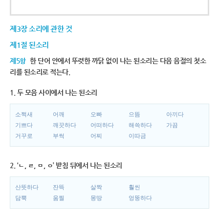
제3장 소리에 관한 것
제1절 된소리
제5항
한 단어 안에서 뚜렷한 까닭 없이 나는 된소리는 다음 음절의 첫소
리를 된소리로 적는다.
1. 두 모음 사이에서 나는 된소리
소쩍새
어깨
오빠
으뜸
아끼다
기쁘다
깨끗하다
어떠하다
해쓱하다
가끔
거꾸로
부썩
어찌
이따금
2. ‘ㄴ, ㄹ, ㅁ, ㅇ’ 받침 뒤에서 나는 된소리
산뜻하다
잔뜩
살짝
훨씬
담뿍
움찔
몽땅
엉뚱하다