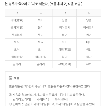
는 경우가 있더라도 ‘ㅢ’로 적는다. (ㄱ을 취하고, ㄴ을 버림.)
ㄱ
ㄴ
ㄱ
ㄴ
의의(意義)
의이
닁큼
닝큼
본의(本義)
본이
띄어쓰기
띠어쓰기
무늬[紋]
무니
씌어
씨어
보늬
보니
틔어
티어
오늬
오니
희망(希望)
히망
하늬바람
하니바람
희다
히다
늴리리
닐리리
유희(遊戱)
유히
해설
표준 발음법 제5항에서는 ‘ㅢ’의 발음을 다음과 같이 규정하고 있다.
① 자음을 첫소리로 가지고 있는 음절의 ‘ㅢ’는 [ㅣ]로 발음한다.
늴리리[닐리리]
씌어[씨어]
유희[유히]
② 단어의 첫음절 이외의 ‘의’는 [이]로, 조사 ‘의’는 [에]로 발음할 수 있다.