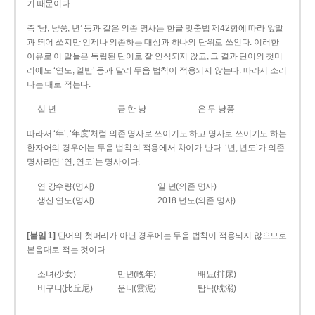
기 때문이다.
즉 ‘냥, 냥쭝, 년’ 등과 같은 의존 명사는 한글 맞춤법 제42항에 따라 앞말
과 띄어 쓰지만 언제나 의존하는 대상과 하나의 단위로 쓰인다. 이러한
이유로 이 말들은 독립된 단어로 잘 인식되지 않고, 그 결과 단어의 첫머
리에도 ‘연도, 열반’ 등과 달리 두음 법칙이 적용되지 않는다. 따라서 소리
나는 대로 적는다.
십 년
금 한 냥
은 두 냥쭝
따라서 ‘年’, ‘年度’처럼 의존 명사로 쓰이기도 하고 명사로 쓰이기도 하는
한자어의 경우에는 두음 법칙의 적용에서 차이가 난다. ‘년, 년도’가 의존
명사라면 ‘연, 연도’는 명사이다.
연 강수량(명사)
일 년(의존 명사)
생산 연도(명사)
2018 년도(의존 명사)
[붙임 1]
단어의 첫머리가 아닌 경우에는 두음 법칙이 적용되지 않으므로
본음대로 적는 것이다.
소녀(少女)
만년(晩年)
배뇨(排尿)
비구니(比丘尼)
운니(雲泥)
탐닉(耽溺)