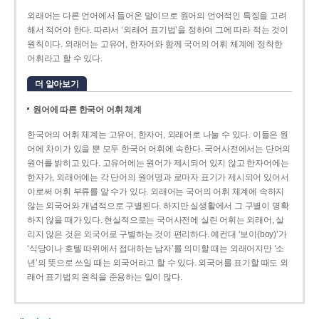
외래어는 다른 언어에서 들어온 말이므로 원어의 언어적인 특징을 고려
해서 적어야 한다. 따라서 ‘외래어 표기법’을 정하여 그에 따라 적는 것이
원칙이다. 외래어는 고유어, 한자어와 함께 국어의 어휘 체계에 정착한
어휘라고 할 수 있다.
더 알아보기
원어에 따른 한국어 어휘 체계
한국어의 어휘 체계는 고유어, 한자어, 외래어로 나눌 수 있다. 이들은 원
어에 차이가 있을 뿐 모두 한국어 어휘에 속한다. 국어사전에서는 단어의
원어를 밝히고 있다. 고유어에는 원어가 제시되어 있지 않고 한자어에는
한자가, 외래어에는 각 단어의 원어명과 로마자 표기가 제시되어 있어서
이로써 어휘 부류를 알 수가 있다. 외래어는 국어의 어휘 체계에 속하지
않는 외국어와 개념적으로 구별된다. 하지만 실생활에서 그 구별이 명확
하지 않을 때가 있다. 현실적으로는 국어사전에 실린 어휘는 외래어, 실
리지 않은 것은 외국어로 구별하는 것이 편리하다. 예컨대 ‘보이(boy)’가
‘식당이나 호텔 따위에서 접대하는 남자’를 의미할 때는 외래어지만 ‘소
년’의 뜻으로 쓰일 때는 외국어라고 할 수 있다. 외국어를 표기할 때도 외
래어 표기법의 원칙을 준용하는 일이 많다.