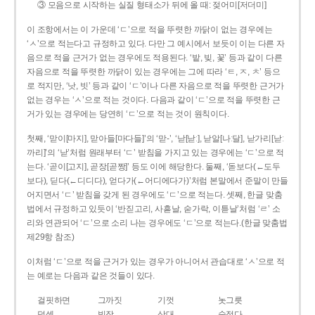
③ 모음으로 시작하는 실질 형태소가 뒤에 올 때: 젖어미[저더미]
이 조항에서는 이 가운데 ‘ㄷ’으로 적을 뚜렷한 까닭이 없는 경우에는
‘ㅅ’으로 적는다고 규정하고 있다. 다만 그 예시에서 보듯이 이는 다른 자
음으로 적을 근거가 없는 경우에도 적용된다. ‘밭, 빚, 꽃’ 등과 같이 다른
자음으로 적을 뚜렷한 까닭이 있는 경우에는 그에 따라 ‘ㅌ, ㅈ, ㅊ’ 등으
로 적지만, ‘낫, 빗’ 등과 같이 ‘ㄷ’이나 다른 자음으로 적을 뚜렷한 근거가
없는 경우는 ‘ㅅ’으로 적는 것이다. 다음과 같이 ‘ㄷ’으로 적을 뚜렷한 근
거가 있는 경우에는 당연히 ‘ㄷ’으로 적는 것이 원칙이다.
첫째, ‘맏이[마지], 맏아들[마다들]’의 ‘맏-’, ‘낟[낟ː], 낟알[나ː달], 낟가리[낟ː
까리]’의 ‘낟’처럼 원래부터 ‘ㄷ’ 받침을 가지고 있는 경우에는 ‘ㄷ’으로 적
는다. ‘곧이[고지], 곧장[곧짱]’ 등도 이에 해당한다. 둘째, ‘돋보다(←도두
보다), 딛다(←디디다), 얻다가(←어디에다가)’처럼 본말에서 준말이 만들
어지면서 ‘ㄷ’ 받침을 갖게 된 경우에도 ‘ㄷ’으로 적는다. 셋째, 한글 맞춤
법에서 규정하고 있듯이 ‘반짇고리, 사흗날, 숟가락, 이튿날’처럼 ‘ㄹ’ 소
리와 연관되어 ‘ㄷ’으로 소리 나는 경우에도 ‘ㄷ’으로 적는다.(한글 맞춤법
제29항 참조)
이처럼 ‘ㄷ’으로 적을 근거가 있는 경우가 아니어서 관습대로 ‘ㅅ’으로 적
는 예로는 다음과 같은 것들이 있다.
걸핏하면
그까짓
기껏
놋그릇
덧셈
빗장
삿대
숫접다