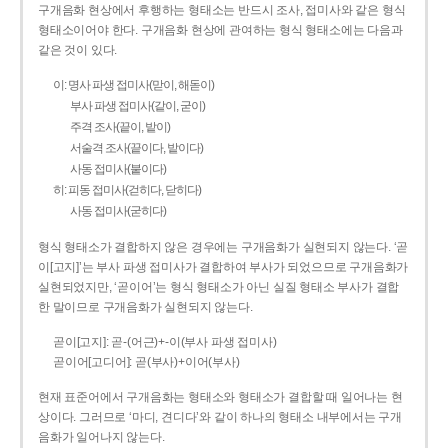
구개음화 현상에서 후행하는 형태소는 반드시 조사, 접미사와 같은 형식
형태소이어야 한다. 구개음화 현상에 관여하는 형식 형태소에는 다음과
같은 것이 있다.
이: 명사 파생 접미사(맏이, 해돋이)
부사 파생 접미사(같이, 굳이)
주격 조사(끝이, 밭이)
서술격 조사(끝이다, 밭이다)
사동 접미사(붙이다)
히: 피동 접미사(걷히다, 닫히다)
사동 접미사(굳히다)
형식 형태소가 결합하지 않은 경우에는 구개음화가 실현되지 않는다. ‘곧
이[고지]’는 부사 파생 접미사가 결합하여 부사가 되었으므로 구개음화가
실현되었지만, ‘곧이어’는 형식 형태소가 아닌 실질 형태소 부사가 결합
한 말이므로 구개음화가 실현되지 않는다.
곧이[고지]: 곧-­(어근)+­-이(부사 파생 접미사)
곧이어[고디어]: 곧(부사)+이어(부사)
현재 표준어에서 구개음화는 형태소와 형태소가 결합할 때 일어나는 현
상이다. 그러므로 ‘마디, 견디다’와 같이 하나의 형태소 내부에서는 구개
음화가 일어나지 않는다.