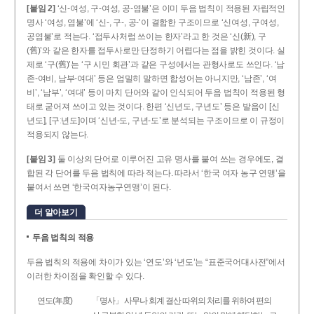
[붙임 2]
‘신-여성, 구-여성, 공-염불’은 이미 두음 법칙이 적용된 자립적인
명사 ‘여성, 염불’에 ‘신-, 구-, 공-’이 결합한 구조이므로 ‘신여성, 구여성,
공염불’로 적는다. ‘접두사처럼 쓰이는 한자’라고 한 것은 ‘신(新), 구
(舊)’와 같은 한자를 접두사로만 단정하기 어렵다는 점을 밝힌 것이다. 실
제로 ‘구(舊)’는 ‘구 시민 회관’과 같은 구성에서는 관형사로도 쓰인다. ‘남
존­-여비, 남부-­여대’ 등은 엄밀히 말하면 합성어는 아니지만, ‘남존’, ‘여
비’, ‘남부’, ‘여대’ 등이 마치 단어와 같이 인식되어 두음 법칙이 적용된 형
태로 굳어져 쓰이고 있는 것이다. 한편 ‘신년도, 구년도’ 등은 발음이 [신
년도], [구ː년도]이며 ‘신년­-도, 구년-­도’로 분석되는 구조이므로 이 규정이
적용되지 않는다.
[붙임 3]
둘 이상의 단어로 이루어진 고유 명사를 붙여 쓰는 경우에도, 결
합된 각 단어를 두음 법칙에 따라 적는다. 따라서 ‘한국 여자 농구 연맹’을
붙여서 쓰면 ‘한국여자농구연맹’이 된다.
더 알아보기
두음 법칙의 적용
두음 법칙의 적용에 차이가 있는 ‘연도’와 ‘년도’는 “표준국어대사전”에서
이러한 차이점을 확인할 수 있다.
연도(年度)
「명사」 사무나 회계 결산 따위의 처리를 위하여 편의