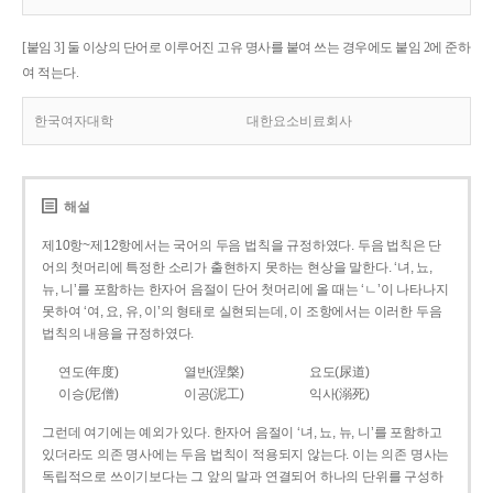
[붙임 3] 둘 이상의 단어로 이루어진 고유 명사를 붙여 쓰는 경우에도 붙임 2에 준하
여 적는다.
한국여자대학
대한요소비료회사
해설
제10항~제12항에서는 국어의 두음 법칙을 규정하였다. 두음 법칙은 단
어의 첫머리에 특정한 소리가 출현하지 못하는 현상을 말한다. ‘녀, 뇨,
뉴, 니’를 포함하는 한자어 음절이 단어 첫머리에 올 때는 ‘ㄴ’이 나타나지
못하여 ‘여, 요, 유, 이’의 형태로 실현되는데, 이 조항에서는 이러한 두음
법칙의 내용을 규정하였다.
연도(年度)
열반(涅槃)
요도(尿道)
이승(尼僧)
이공(泥工)
익사(溺死)
그런데 여기에는 예외가 있다. 한자어 음절이 ‘녀, 뇨, 뉴, 니’를 포함하고
있더라도 의존 명사에는 두음 법칙이 적용되지 않는다. 이는 의존 명사는
독립적으로 쓰이기보다는 그 앞의 말과 연결되어 하나의 단위를 구성하