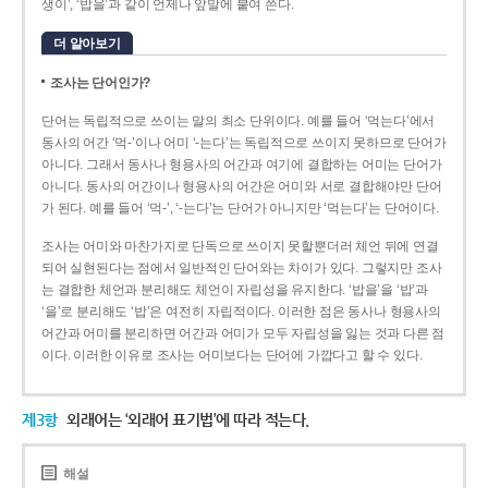
생이’, ‘밥을’과 같이 언제나 앞말에 붙여 쓴다.
더 알아보기
조사는 단어인가?
단어는 독립적으로 쓰이는 말의 최소 단위이다. 예를 들어 ‘먹는다’에서
동사의 어간 ‘먹-­’이나 어미 ‘­-는다’는 독립적으로 쓰이지 못하므로 단어가
아니다. 그래서 동사나 형용사의 어간과 여기에 결합하는 어미는 단어가
아니다. 동사의 어간이나 형용사의 어간은 어미와 서로 결합해야만 단어
가 된다. 예를 들어 ‘먹-’, ‘-는다’는 단어가 아니지만 ‘먹는다’는 단어이다.
조사는 어미와 마찬가지로 단독으로 쓰이지 못할뿐더러 체언 뒤에 연결
되어 실현된다는 점에서 일반적인 단어와는 차이가 있다. 그렇지만 조사
는 결합한 체언과 분리해도 체언이 자립성을 유지한다. ‘밥을’을 ‘밥’과
‘을’로 분리해도 ‘밥’은 여전히 자립적이다. 이러한 점은 동사나 형용사의
어간과 어미를 분리하면 어간과 어미가 모두 자립성을 잃는 것과 다른 점
이다. 이러한 이유로 조사는 어미보다는 단어에 가깝다고 할 수 있다.
제3항
외래어는 ‘외래어 표기법’에 따라 적는다.
해설