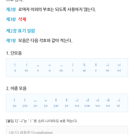
제2항
로마자 이외의 부호는 되도록 사용하지 않는다.
제3항
삭제
제2장 표기 일람
제1항
모음은 다음 각호와 같이 적는다.
1. 단모음
ㅏ
ㅓ
ㅗ
ㅜ
ㅡ
ㅣ
ㅐ
ㅔ
ㅚ
ㅟ
a
eo
o
u
eu
i
ae
e
oe
wi
2. 이중 모음
ㅑ
ㅕ
ㅛ
ㅠ
ㅒ
ㅖ
ㅘ
ㅙ
ㅝ
ㅞ
ㅢ
ya
yeo
yo
yu
yae
ye
wa
wae
wo
we
ui
[붙임 1] ‘ㅢ’는 ‘ㅣ’로 소리 나더라도 ui로 적는다.
(보기) 광희문 Gwanghuimun