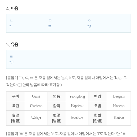
4. 비음
ㄴ
ㅁ
ㅇ
n
m
ng
5. 유음
ㄹ
r, l
[붙임 1] ‘ㄱ, ㄷ, ㅂ’은 모음 앞에서는 ‘g, d, b’로, 자음 앞이나 어말에서는 ‘k, t, p’로
적는다.([ ] 안의 발음에 따라 표기함.)
구미
Gumi
영동
Yeongdong
백암
Baegam
옥천
Okcheon
합덕
Hapdeok
호법
Hobeop
월곶
벚꽃
한밭
Wolgot
beotkkot
Hanbat
[월곧]
[벋꼳]
[한받]
[붙임 2] ‘ㄹ’은 모음 앞에서는 ‘r’로, 자음 앞이나 어말에서는 ‘l’로 적는다. 단, ‘ㄹ