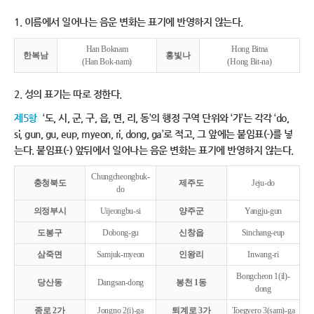
1. 이름에서 일어나는 음운 변화는 표기에 반영하지 않는다.
Han Boknam
Hong Bitna
한복남
홍빛나
(Han Bok-nam)
(Hong Bit-na)
2. 성의 표기는 따로 정한다.
제5항
‘도, 시, 군, 구, 읍, 면, 리, 동’의 행정 구역 단위와 ‘가’는 각각 ‘do,
si, gun, gu, eup, myeon, ri, dong, ga’로 적고, 그 앞에는 붙임표(-)를 넣
는다. 붙임표(-) 앞뒤에서 일어나는 음운 변화는 표기에 반영하지 않는다.
Chungcheongbuk-
충청북도
제주도
Jeju-do
do
의정부시
Uijeongbu-si
양주군
Yangju-gun
도봉구
Dobong-gu
신창읍
Sinchang-eup
삼죽면
Samjuk-myeon
인왕리
Inwang-ri
Bongcheon 1(il)-
당산동
Dangsan-dong
봉천 1동
dong
종로 2가
Jongno 2(i)-ga
퇴계로 3가
Toegyero 3(sam)-ga