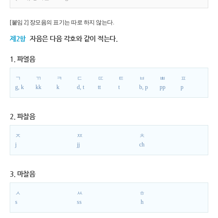
[붙임 2] 장모음의 표기는 따로 하지 않는다.
제2항
자음은 다음 각호와 같이 적는다.
1. 파열음
ㄱ
ㄲ
ㅋ
ㄷ
ㄸ
ㅌ
ㅂ
ㅃ
ㅍ
g, k
kk
k
d, t
tt
t
b, p
pp
p
2. 파찰음
ㅈ
ㅉ
ㅊ
j
jj
ch
3. 마찰음
ㅅ
ㅆ
ㅎ
s
ss
h