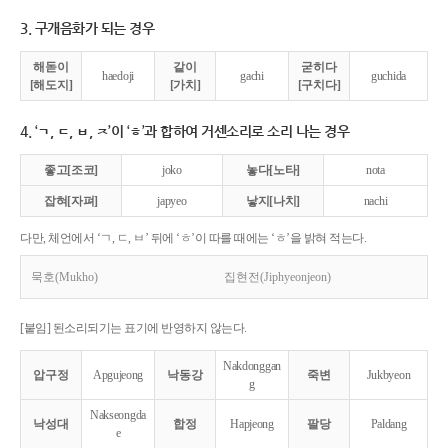
3. 구개음화가 되는 경우
해돋이
같이
굳히다
haedoji
gachi
guchida
[해도지]
[가치]
[구치다]
4. ‘ㄱ, ㄷ, ㅂ, ㅈ’이 ‘ㅎ’과 합하여 거센소리로 소리 나는 경우
좋고[조코]
joko
놓다[노타]
nota
잡혀[자펴]
japyeo
낳지[나치]
nachi
다만, 체언에서 ‘ㄱ, ㄷ, ㅂ’ 뒤에 ‘ㅎ’이 따를 때에는 ‘ㅎ’을 밝혀 적는다.
묵호(Mukho)
집현전(Jiphyeonjeon)
[붙임] 된소리되기는 표기에 반영하지 않는다.
Nakdonggan
압구정
Apgujeong
낙동강
죽변
Jukbyeon
g
Nakseongda
낙성대
합정
Hapjeong
팔당
Paldang
e