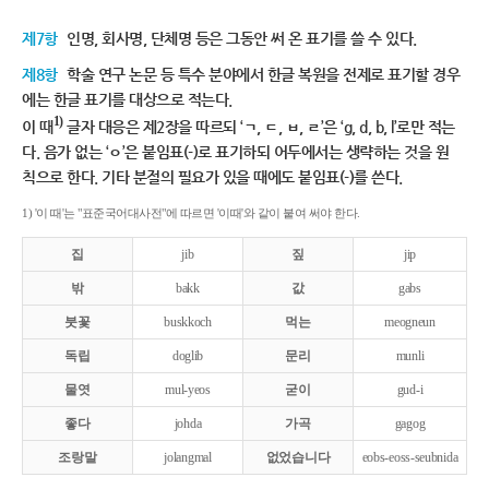
제7항
인명, 회사명, 단체명 등은 그동안 써 온 표기를 쓸 수 있다.
제8항
학술 연구 논문 등 특수 분야에서 한글 복원을 전제로 표기할 경우
에는 한글 표기를 대상으로 적는다.
1)
이 때
글자 대응은 제2장을 따르되 ‘ㄱ, ㄷ, ㅂ, ㄹ’은 ‘g, d, b, l’로만 적는
다. 음가 없는 ‘ㅇ’은 붙임표(-)로 표기하되 어두에서는 생략하는 것을 원
칙으로 한다. 기타 분절의 필요가 있을 때에도 붙임표(-)를 쓴다.
1) '이 때'는 "표준국어대사전"에 따르면 '이때'와 같이 붙여 써야 한다.
집
jib
짚
jip
밖
bakk
값
gabs
붓꽃
buskkoch
먹는
meogneun
독립
doglib
문리
munli
물엿
mul-yeos
굳이
gud-i
좋다
johda
가곡
gagog
조랑말
jolangmal
없었습니다
eobs-eoss-seubnida