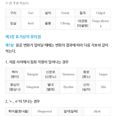
ㄹ’은 ‘ll’로 적는다.
구리
Guri
설악
Seorak
칠곡
Chilgok
대관령
Daegwallyeon
임실
Imsil
울릉
Ulleung
[대괄령]
g
제3장 표기상의 유의점
제1항
음운 변화가 일어날 때에는 변화의 결과에 따라 다음 각호와 같이
적는다.
1. 자음 사이에서 동화 작용이 일어나는 경우
백마
신문로
종로
Baengma
Sinmunno
Jongno
[뱅마]
[신문노]
[종노]
왕십리
별내
신라
Wangsimni
Byeollae
Silla
[왕심니]
[별래]
[실라]
2. ‘ㄴ, ㄹ’이 덧나는 경우
학여울[항녀울]
Hangnyeoul
알약[알략]
allyak