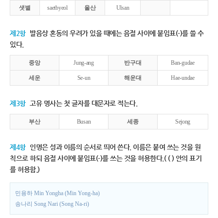
샛별
saetbyeol
울산
Ulsan
제2항
발음상 혼동의 우려가 있을 때에는 음절 사이에 붙임표(-)를 쓸 수
있다.
중앙
Jung-ang
반구대
Ban-gudae
세운
Se-un
해운대
Hae-undae
제3항
고유 명사는 첫 글자를 대문자로 적는다.
부산
Busan
세종
Sejong
제4항
인명은 성과 이름의 순서로 띄어 쓴다. 이름은 붙여 쓰는 것을 원
칙으로 하되 음절 사이에 붙임표(-)를 쓰는 것을 허용한다.( ( ) 안의 표기
를 허용함.)
민용하 Min Yongha (Min Yong-ha)
송나리 Song Nari (Song Na-ri)