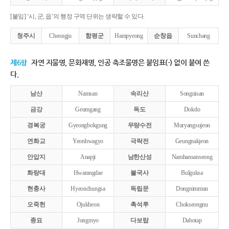
[붙임] ‘시, 군, 읍’의 행정 구역 단위는 생략할 수 있다.
청주시
Cheongju
함평군
Hampyeong
순창읍
Sunchang
제6항
자연 지물명, 문화재명, 인공 축조물명은 붙임표(-) 없이 붙여 쓴
다.
남산
Namsan
속리산
Songnisan
금강
Geumgang
독도
Dokdo
경복궁
Gyeongbokgung
무량수전
Muryangsujeon
연화교
Yeonhwagyo
극락전
Geungnakjeon
안압지
Anapji
남한산성
Namhansanseong
화랑대
Hwarangdae
불국사
Bulguksa
현충사
Hyeonchungsa
독립문
Dongnimmun
오죽헌
Ojukheon
촉석루
Chokseongnu
종묘
Jongmyo
다보탑
Dabotap