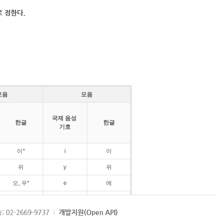
 정한다.
모음
모음
국제 음성
한글
한글
기호
이*
i
이
위
y
위
오, 우*
e
에
ø
외
: 02-2669-9737
개발지원(Open API)
ɛ
에