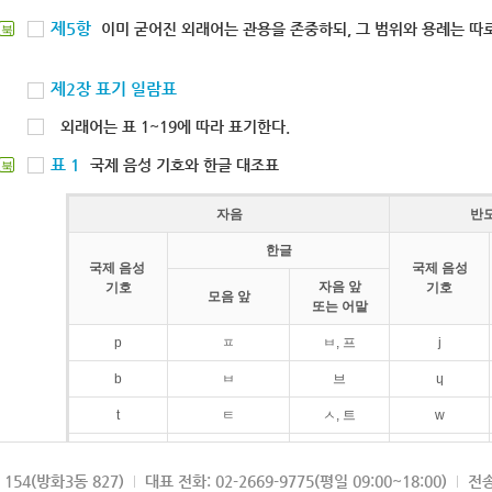
제5항
이미 굳어진 외래어는 관용을 존중하되, 그 범위와 용례는 따로
북
제2장 표기 일람표
외래어는 표 1~19에 따라 표기한다.
표 1
국제 음성 기호와 한글 대조표
북
자음
반
한글
국제 음성
국제 음성
자음 앞
기호
기호
모음 앞
또는 어말
p
ㅍ
ㅂ, 프
j
b
ㅂ
브
ɥ
t
ㅌ
ㅅ, 트
w
d
ㄷ
드
154(방화3동 827)
대표 전화: 02-2669-9775(평일 09:00~18:00)
전송
k
ㅋ
ㄱ, 크