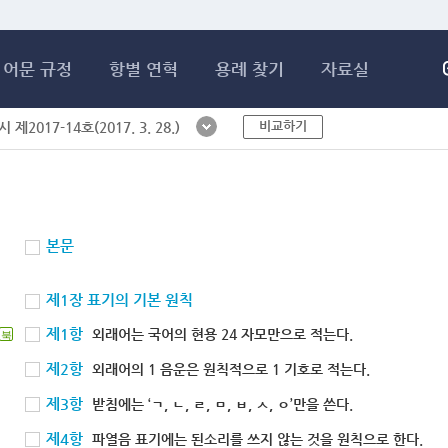
메인콘텐츠 바로가기
어문 규정
항별 연혁
용례 찾기
자료실
비교하기
제2017-14호(2017. 3. 28.)
본문
제1장 표기의 기본 원칙
제1항
외래어는 국어의 현용 24 자모만으로 적는다.
북
제2항
외래어의 1 음운은 원칙적으로 1 기호로 적는다.
제3항
받침에는 ‘ㄱ, ㄴ, ㄹ, ㅁ, ㅂ, ㅅ, ㅇ’만을 쓴다.
제4항
파열음 표기에는 된소리를 쓰지 않는 것을 원칙으로 한다.