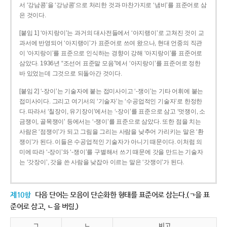
서 ‘강남콩’을 ‘강낭콩’으로 처리한 것과 마찬가지로 ‘냄비’를 표준어로 삼
은 것이다.
[붙임 1] ‘아지랑이’는 과거의 대사전들에서 ‘아지랭이’로 고쳐진 것이 교
과서에 반영되어 ‘아지랭이’가 표준어로 쓰여 왔으나, 현대 언중의 직관
이 ‘아지랑이’를 표준으로 인식하는 경향이 강해 ‘아지랑이’를 표준어로
삼았다. 1936년 “조선어 표준말 모음”에서 ‘아지랑이’를 표준어로 정한
바 있었는데 그것으로 되돌아간 것이다.
[붙임 2] ‘-장이’는 기술자에 붙는 접미사이고 ‘-쟁이’는 기타 어휘에 붙는
접미사이다. 그리고 여기서의 ‘기술자’는 ‘수공업적인 기술자’로 한정한
다. 따라서 ‘칠장이, 유기장이’에서는 ‘-장이’를 표준으로 삼고 ‘멋쟁이, 소
금쟁이, 골목쟁이’ 등에서는 ‘-쟁이’를 표준으로 삼았다. 또한 점을 치는
사람은 ‘점쟁이’가 되고 그림을 그리는 사람을 낮추어 가리키는 말은 ‘환
쟁이’가 된다. 이들은 수공업적인 기술자가 아니기 때문이다. 이처럼 의
미에 따라 ‘-장이’와 ‘-쟁이’를 구별해서 쓰기 때문에 갓을 만드는 기술자
는 ‘갓장이’, 갓을 쓴 사람을 낮잡아 이르는 말은 ‘갓쟁이’가 된다.
제10항
다음 단어는 모음이 단순화한 형태를 표준어로 삼는다.(ㄱ을 표
준어로 삼고, ㄴ을 버림.)
ㄱ
ㄴ
비고