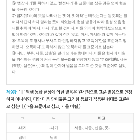
⑥ ‘뻗장다리’를 취하지 않고 ‘뻗정다리’를 표준어로 삼은 것은 언어 현실
을 수용한 것이다.
⑦ 금지(禁止)의 뜻을 나타내는 ‘앗아, 앗아라’는 빼앗는다는 원뜻과는 멀
어져서 단지 하지 말라는 뜻이 되었는데, 현실 발음에 따라 음성 모음 형
태를 취하여 ‘아서, 아서라’로 한 것이다. 어원 의식이 희박해졌으므로 어
법에 따라 ‘앗어, 앗어라’와 같이 적지 않고 ‘아서, 아서라’와 같이 적는다.
⑧ ‘오똑이’도 명사나 부사로 다 인정하지 않고 ‘오뚝이’만을 표준어로 정
하였다. ‘오똑하다’도 취하지 않고 ‘오뚝하다’를 표준어로 삼는다.
⑨ 다만, ‘부주, 사둔, 삼춘’은 널리 쓰이는 형태이나, 이들은 한자어 어원
을 의식하는 경향이 커서 음성 모음화를 인정하지 않고 ‘부조(扶助), 사돈
(査頓), 삼촌(三寸)’과 같이 한자어 발음을 그대로 쓴 것을 표준어로 삼았
다.
제9항
‘ㅣ’ 역행 동화 현상에 의한 발음은 원칙적으로 표준 발음으로 인정
하지 아니하되, 다만 다음 단어들은 그러한 동화가 적용된 형태를 표준어
로 삼는다.(ㄱ을 표준어로 삼고, ㄴ을 버림.)
ㄱ
ㄴ
비고
-내기
-나기
서울-, 시골-, 신출-, 풋-.
냄비
남비