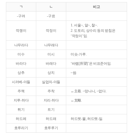
ㄱ
ㄴ
비고
-구려
-구료
1. 서울~, 알~, 찰~.
깍쟁이
깍정이
2. 도토리, 상수리 등의 받침은
‘깍정이’임.
나무라다
나무래다
미수
미시
미숫-가루.
바라다
바래다
‘바램[所望]’은 비표준어임.
상추
상치
~쌈.
시러베-아들
실업의-아들
주책
주착
←主着. ~망나니, ~없다.
지루-하다
지리-하다
←支離.
튀기
트기
허드레
허드래
허드렛-물, 허드렛-일.
호루라기
호루루기