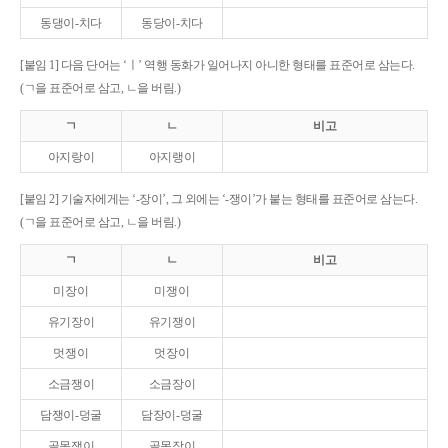
동댕이-치다
동당이-치다
[붙임 1] 다음 단어는 ‘ㅣ’ 역행 동화가 일어나지 아니한 형태를 표준어로 삼는다.
(ㄱ을 표준어로 삼고, ㄴ을 버림.)
ㄱ
ㄴ
비고
아지랑이
아지랭이
[붙임 2] 기술자에게는 ‘-장이’, 그 외에는 ‘-쟁이’가 붙는 형태를 표준어로 삼는다.
(ㄱ을 표준어로 삼고, ㄴ을 버림.)
ㄱ
ㄴ
비고
미장이
미쟁이
유기장이
유기쟁이
멋쟁이
멋장이
소금쟁이
소금장이
담쟁이-덩굴
담장이-덩굴
골목쟁이
골목장이