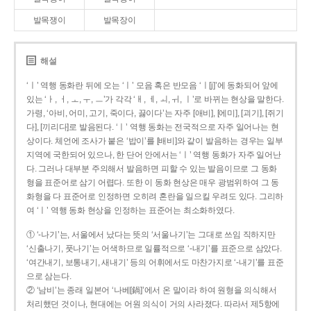
발목쟁이
발목장이
해설
‘ㅣ’ 역행 동화란 뒤에 오는 ‘ㅣ’ 모음 혹은 반모음 ‘ㅣ[j]’에 동화되어 앞에
있는 ‘ㅏ, ㅓ, ㅗ, ㅜ, ㅡ’가 각각 ‘ㅐ, ㅔ, ㅚ, ㅟ, ㅣ’로 바뀌는 현상을 말한다.
가령, ‘아비, 어미, 고기, 죽이다, 끓이다’는 자주 [애비], [에미], [괴기], [쥐기
다], [끼리다]로 발음된다. ‘ㅣ’ 역행 동화는 전국적으로 자주 일어나는 현
상이다. 체언에 조사가 붙은 ‘밥이’를 [배비]와 같이 발음하는 경우는 일부
지역에 국한되어 있으나, 한 단어 안에서는 ‘ㅣ’ 역행 동화가 자주 일어난
다. 그러나 대부분 주의해서 발음하면 피할 수 있는 발음이므로 그 동화
형을 표준어로 삼기 어렵다. 또한 이 동화 현상은 매우 광범위하여 그 동
화형을 다 표준어로 인정하면 오히려 혼란을 일으킬 우려도 있다. 그리하
여 ‘ㅣ’ 역행 동화 현상을 인정하는 표준어는 최소화하였다.
① ‘-나기’는, 서울에서 났다는 뜻의 ‘서울나기’는 그대로 쓰임 직하지만
‘신출나기, 풋나기’는 어색하므로 일률적으로 ‘-내기’를 표준으로 삼았다.
‘여간내기, 보통내기, 새내기’ 등의 어휘에서도 마찬가지로 ‘-내기’를 표준
으로 삼는다.
② ‘남비’는 종래 일본어 ‘나베[鍋]’에서 온 말이라 하여 원형을 의식해서
처리했던 것이나, 현대에는 어원 의식이 거의 사라졌다. 따라서 제5항에