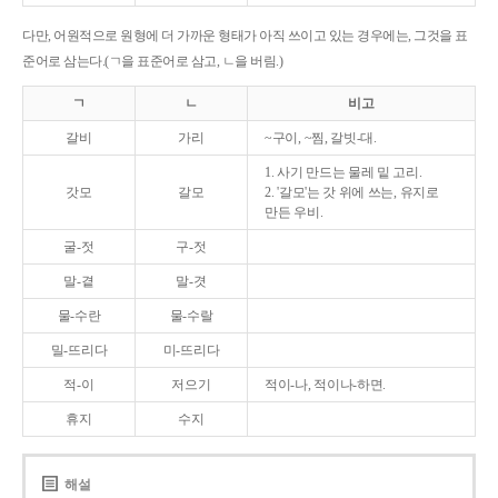
다만, 어원적으로 원형에 더 가까운 형태가 아직 쓰이고 있는 경우에는, 그것을 표
준어로 삼는다.(ㄱ을 표준어로 삼고, ㄴ을 버림.)
ㄱ
ㄴ
비고
갈비
가리
~구이, ~찜, 갈빗-대.
1. 사기 만드는 물레 밑 고리.
갓모
갈모
2. '갈모'는 갓 위에 쓰는, 유지로
만든 우비.
굴-젓
구-젓
말-곁
말-겻
물-수란
물-수랄
밀-뜨리다
미-뜨리다
적-이
저으기
적이-나, 적이나-하면.
휴지
수지
해설