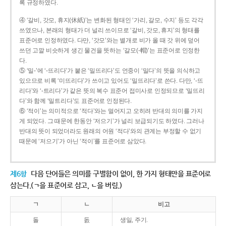
록 규정하였다.
④ ‘갈비, 갓모, 휴지(休紙)’는 변화된 형태인 ‘가리, 갈모, 수지’ 등도 각각
쓰였으나, 본래의 형태가 더 널리 쓰이므로 ‘갈비, 갓모, 휴지’의 형태를
표준어로 인정하였다. 다만, ‘갓모’와는 별개로 비가 올 때 갓 위에 덮어
쓰던 고깔 비슷하게 생긴 물건을 뜻하는 ‘갈모(-帽)’는 표준어로 인정한
다.
⑤ ‘밀-’에 ‘-뜨리다’가 붙은 ‘밀뜨리다’도 언중이 ‘밀다’의 뜻을 의식하고
있으므로 비록 ‘미뜨리다’가 쓰이고 있어도 ‘밀뜨리다’로 쓴다. 다만, ‘-뜨
리다’와 ‘-트리다’가 같은 뜻의 복수 표준어 접미사로 인정되므로 ‘밀뜨리
다’와 함께 ‘밀트리다’도 표준어로 인정된다.
⑥ ‘적이’는 의미적으로 ‘적다’와는 멀어지고 오히려 반대의 의미를 가지
게 되었다. 그 때문에 한동안 ‘저으기’가 널리 보급되기도 하였다. 그러나
반대의 뜻이 되었더라도 원래의 어원 ‘적다’와의 관계는 부정할 수 없기
때문에 ‘저으기’가 아닌 ‘적이’를 표준어로 삼았다.
제6항
다음 단어들은 의미를 구별함이 없이, 한 가지 형태만을 표준어로
삼는다.(ㄱ을 표준어로 삼고, ㄴ을 버림.)
ㄱ
ㄴ
비고
돌
돐
생일, 주기.