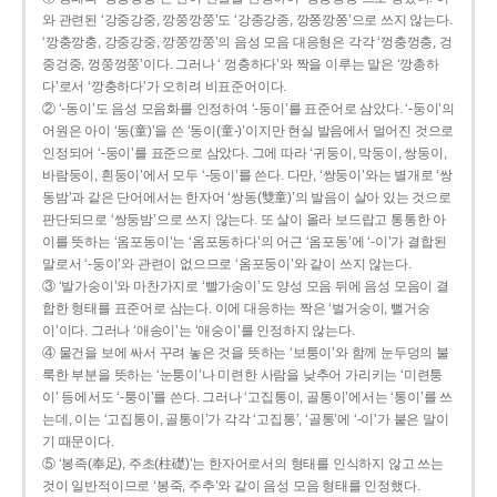
와 관련된 ‘강중강중, 깡쭝깡쭝’도 ‘강종강종, 깡쫑깡쫑’으로 쓰지 않는다.
‘깡충깡충, 강중강중, 깡쭝깡쭝’의 음성 모음 대응형은 각각 ‘껑충껑충, 겅
중겅중, 껑쭝껑쭝’이다. 그러나 ‘ 껑충하다’와 짝을 이루는 말은 ‘깡총하
다’로서 ‘깡충하다’가 오히려 비표준어이다.
② ‘-동이’도 음성 모음화를 인정하여 ‘-둥이’를 표준어로 삼았다. ‘-둥이’의
어원은 아이 ‘동(童)’을 쓴 ‘동이(童-)’이지만 현실 발음에서 멀어진 것으로
인정되어 ‘-둥이’를 표준으로 삼았다. 그에 따라 ‘귀둥이, 막둥이, 쌍둥이,
바람둥이, 흰둥이’에서 모두 ‘-둥이’를 쓴다. 다만, ‘쌍둥이’와는 별개로 ‘쌍
동밤’과 같은 단어에서는 한자어 ‘쌍동(雙童)’의 발음이 살아 있는 것으로
판단되므로 ‘쌍둥밤’으로 쓰지 않는다. 또 살이 올라 보드랍고 통통한 아
이를 뜻하는 ‘옴포동이’는 ‘옴포동하다’의 어근 ‘옴포동’에 ‘-이’가 결합된
말로서 ‘-둥이’와 관련이 없으므로 ‘옴포둥이’와 같이 쓰지 않는다.
③ ‘발가숭이’와 마찬가지로 ‘빨가숭이’도 양성 모음 뒤에 음성 모음이 결
합한 형태를 표준어로 삼는다. 이에 대응하는 짝은 ‘벌거숭이, 뻘거숭
이’이다. 그러나 ‘애송이’는 ‘애숭이’를 인정하지 않는다.
④ 물건을 보에 싸서 꾸려 놓은 것을 뜻하는 ‘보퉁이’와 함께 눈두덩의 불
룩한 부분을 뜻하는 ‘눈퉁이’나 미련한 사람을 낮추어 가리키는 ‘미련퉁
이’ 등에서도 ‘-퉁이’를 쓴다. 그러나 ‘고집통이, 골통이’에서는 ‘통이’를 쓰
는데, 이는 ‘고집통이, 골통이’가 각각 ‘고집통’, ‘골통’에 ‘-이’가 붙은 말이
기 때문이다.
⑤ ‘봉족(奉足), 주초(柱礎)’는 한자어로서의 형태를 인식하지 않고 쓰는
것이 일반적이므로 ‘봉죽, 주추’와 같이 음성 모음 형태를 인정했다.