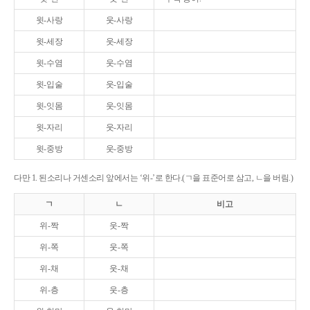
윗-사랑
웃-사랑
윗-세장
웃-세장
윗-수염
웃-수염
윗-입술
웃-입술
윗-잇몸
웃-잇몸
윗-자리
웃-자리
윗-중방
웃-중방
다만 1. 된소리나 거센소리 앞에서는 ‘위-’로 한다.(ㄱ을 표준어로 삼고, ㄴ을 버림.)
ㄱ
ㄴ
비고
위-짝
웃-짝
위-쪽
웃-쪽
위-채
웃-채
위-층
웃-층