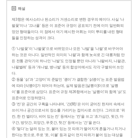
해설
제3항은 예사소리나 된소리가 거센소리로 변한 경우의 예이다. 사실 ‘나
팔꽃’이나 ‘끄나풀’ 등은 이 표준어 규정이 공표되기 전에 이미 일반화되
었던 형태들이다. 이 점에서 여기 예시한 어휘는 이미 뿌리를 내린 형태
들을 인정하는 성격이 크다.
① ‘나발꽃’이 ‘나팔꽃’으로 바뀌었으나 모든 ‘나발’을 ‘나팔’로 바꾸어야
하는 것은 아니다. 일반적인 의미의 ‘나팔’과 함께 놋쇠로 긴 대롱처럼 만
든 전통 관악기의 하나인 ‘나발’도 인정될 뿐만 아니라 ‘나팔바지, 나팔관,
나팔벌레’ 등과 ‘개나발, 병나발’ 등의 합성어에서도 각각 구별되어 쓰인
다.
② 동물 ‘삵’과 ‘고양이’의 준말인 ‘괭이’가 결합한 ‘삵괭이’는 표준 발음법
에 따라 [삭꽹이]가 되어야 하는데, 실제 발음은 [살쾡이]이므로 ‘살쾡
이’를 표준어로 삼았다. 표준어 규정 제26항에서는 ‘살쾡이’와 함께 ‘삵’도
표준어로 인정하였다.
③ ‘칸’은 공간의 구획을 나타내며, ‘간(間)’은 이미 굳어진 한자어 속에서
쓰이거나 공간으로서의 장소를 가리키는 접미사로 쓰인다. 그러므로 ‘위
칸, 한 칸 벌리다, 비어 있는 칸’ 등에서는 ‘칸’을 쓰고 ‘초가삼간, 뒷간, 마
구간, 방앗간, 외양간, 푸줏간, 헛간’ 등에서는 ‘간’을 쓴다.
④ ‘털다’는 달려 있는 것, 붙어 있는 것 따위가 떨어지게 흔들거나 치거나
한다는 뜻으로, 주로 ‘옷, 이불’ 등과 같이 먼지 따위가 붙어 있는 대상을