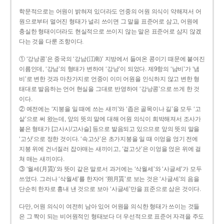
학문적으로는 어원이 밝혀져 있더라도 언중의 어원 의식이 약해져서 어
원으로부터 멀어진 형태가 널리 쓰이면 그 말을 표준어로 삼고, 어원에
충실한 형태이더라도 현실적으로 쓰이지 않는 말은 표준어로 삼지 않겠
다는 것을 다룬 조항이다.
① ‘강낭콩’은 중국의 ‘강남(江南)’ 지방에서 들여온 콩이기 때문에 붙여진
이름인데, ‘강남’의 형태가 변하여 ‘강낭’이 되었다. 제9항의 ‘남비’가 ‘냄
비’로 변한 것과 마찬가지로 언중이 이미 어원을 인식하지 않고 변한 형
태대로 발음하는 언어 현실을 그대로 반영하여 ‘강낭콩’으로 쓰게 한 것
이다.
② 예전에는 ‘지붕을 일 때에 쓰는 새끼’와 ‘좁은 골목이나 길’을 모두 ‘고
샅’으로 써 왔는데, 앞의 뜻의 말에 대해 어원 의식이 희박해져서 조사가
붙은 형태가 [고사시/고사슬] 등으로 발음되고 있으므로 앞의 뜻의 말을
‘고삿’으로 정한 것이다. ‘속고삿’은 초가지붕을 일 때 이엉을 얹기 전에
지붕 위에 건너질러 잡아매는 새끼이고, ‘겉고삿’은 이엉을 얹은 위에 걸
쳐 매는 새끼이다.
③ ‘월세(月貰)’와 뜻이 같은 말로서 과거에는 ‘삭월세’와 ‘사글세’가 모두
쓰였다. 그러나 ‘삭월세’를 한자어 ‘朔月貰’로 보는 것은 ‘사글세’의 음을
단순히 한자로 흉내 낸 것으로 보아 ‘사글세’만을 표준으로 삼은 것이다.
다만, 어원 의식이 여전히 남아 있어 어원을 의식한 형태가 쓰이는 것들
은 그 짝이 되는 비어원적인 형태보다 더 우선적으로 표준어 자격을 주도