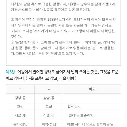
제3항과 같은 취지로 규정한 말들이나, 제3항의 경우와는 달리 거센소리
가 예사소리로 변화한 말들을 표준어로 삼은 경우이다.
① 표준어 규정이 공표된 1988년보다 이미 오래전부터 이름이 얼른 생각
나지 않거나 바로 말하기 곤란한 사람 또는 사물을 가리키는 대명사로
‘거시키’보다는 ‘거시기’가 더 널리 쓰였고 이 조항에서 이를 다시 확인한
것이다.
② ‘푼’은 한자 ‘分’의 고어 발음의 잔재이다. 현대 국어의 ‘할, 푼, 리’나 ‘땡
전 한 푼’ 등에 ‘푼’이 남아 있으나 한자어로 읽을 때에는 ‘분’으로 발음한
다. 따라서 시계의 ‘분침’은 ‘푼침’으로 쓰지 않는다.
제5항
어원에서 멀어진 형태로 굳어져서 널리 쓰이는 것은, 그것을 표준
어로 삼는다.(ㄱ을 표준어로 삼고, ㄴ을 버림.)
ㄱ
ㄴ
비고
강낭-콩
강남-콩
고삿
고샅
겉~, 속~.
사글-세
삭월-세
‘월세’는 표준어임.
울력-성당
위력-성당
떼를 지어서 으르고 협박하는 일.