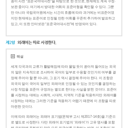
종이 사전 “표준국어대사전”을 바탕으로 한 것으로, 현재에도 계속 수정·
보완 중이다. 여기에서 방대한 어휘의 표준어형을 확인할 수 있다. 그뿐
만 아니라 국립국어원에서는 시간의 흐름에 따라 과거에는 비표준어였
지만 현재에는 표준어로 인정될 만한 어휘를 꾸준히 추가하여 발표하고
있고, 이 또한 인터넷판 “표준국어대사전”에 반영되어 있다.
제2항
외래어는 따로 사정한다.
해설
세계 각국과의 교류가 활발해짐에 따라 물밀 듯이 쏟아져 들어오는 외국
의 말은 지속적으로 조사하여 국어의 일부로 수용할 것인가의 여부를 결
정해 주어야 할 뿐 아니라, 그 표기 역시 결정해 주어야 한다. 이 조항은
외국의 말이 국어의 일부인 외래어로 인정될 수 있는 것인지를 결정하는
사정 작업을 표준어 규정과는 별도로 한다는 사실을 밝힌 것이다. 표준어
를 사정하는 데에는 사회적, 시대적, 지역적 기준을 적용하지만 외래어를
사정하는 데에는 그러한 기준을 적용하기 어렵기 때문에 이 조항을 따로
마련한 것이다.
이에 따라 외래어는 외래어 표기법(문체부 고시 제2017-14호)을 기준으
로 별도로 사정한다. 다만 외래어 표기법의 ‘외래어’가 고유 명사를 포함