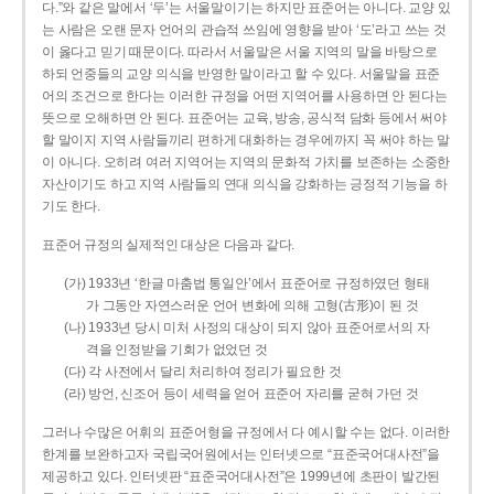
다.”와 같은 말에서 ‘두’는 서울말이기는 하지만 표준어는 아니다. 교양 있
는 사람은 오랜 문자 언어의 관습적 쓰임에 영향을 받아 ‘도’라고 쓰는 것
이 옳다고 믿기 때문이다. 따라서 서울말은 서울 지역의 말을 바탕으로
하되 언중들의 교양 의식을 반영한 말이라고 할 수 있다. 서울말을 표준
어의 조건으로 한다는 이러한 규정을 어떤 지역어를 사용하면 안 된다는
뜻으로 오해하면 안 된다. 표준어는 교육, 방송, 공식적 담화 등에서 써야
할 말이지 지역 사람들끼리 편하게 대화하는 경우에까지 꼭 써야 하는 말
이 아니다. 오히려 여러 지역어는 지역의 문화적 가치를 보존하는 소중한
자산이기도 하고 지역 사람들의 연대 의식을 강화하는 긍정적 기능을 하
기도 한다.
표준어 규정의 실제적인 대상은 다음과 같다.
(가) 1933년 ‘한글 마춤법 통일안’에서 표준어로 규정하였던 형태
가 그동안 자연스러운 언어 변화에 의해 고형(古形)이 된 것
(나) 1933년 당시 미처 사정의 대상이 되지 않아 표준어로서의 자
격을 인정받을 기회가 없었던 것
(다) 각 사전에서 달리 처리하여 정리가 필요한 것
(라) 방언, 신조어 등이 세력을 얻어 표준어 자리를 굳혀 가던 것
그러나 수많은 어휘의 표준어형을 규정에서 다 예시할 수는 없다. 이러한
한계를 보완하고자 국립국어원에서는 인터넷으로 “표준국어대사전”을
제공하고 있다. 인터넷판 “표준국어대사전”은 1999년에 초판이 발간된