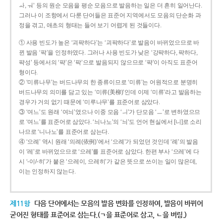
ㅘ, ㅝ’ 등의 원순 모음을 평순 모음으로 발음하는 일은 더 흔히 일어난다.
그러나 이 조항에서 다룬 단어들은 표준어 지역에서도 모음의 단순화 과
정을 겪고, 애초의 형태는 들어 보기 어렵게 된 것들이다.
① 사용 빈도가 높은 ‘괴퍅하다’는 ‘괴팍하다’로 발음이 바뀌었으므로 바
뀐 발음 ‘팍’을 인정하였다. 그러나 사용 빈도가 낮은 ‘강퍅하다, 퍅하다,
퍅성’ 등에서의 ‘퍅’은 ‘팍’으로 발음되지 않으므로 ‘퍅’이 아직도 표준어
형이다.
② ‘미류나무’는 버드나무의 한 종류이므로 ‘미류’는 어원적으로 분명히
버드나무의 의미를 담고 있는 ‘미류(美柳)’인데 이제 ‘미류’라고 발음하는
경우가 거의 없기 때문에 ‘미루나무’를 표준어로 삼았다.
③ ‘여느’도 원래 ‘여늬’였으나 이중 모음 ‘ㅢ’가 단모음 ‘ㅡ’로 변하였으므
로 ‘여느’를 표준어로 삼았다. ‘늬나노’의 ‘늬’도 언어 현실에서 [니]로 소리
나므로 ‘니나노’를 표준어로 삼는다.
④ ‘으례’ 역시 원래 ‘의례(依例)’에서 ‘으례’가 되었던 것인데 ‘례’의 발음
이 ‘레’로 바뀌었으므로 ‘으레’를 표준어로 삼았다. 한편 부사 ‘으레’에 다
시 ‘-이/-히’가 붙은 ‘으레이, 으레히’가 같은 뜻으로 쓰이는 일이 많은데,
이는 인정하지 않는다.
제11항
다음 단어에서는 모음의 발음 변화를 인정하여, 발음이 바뀌어
굳어진 형태를 표준어로 삼는다.(ㄱ을 표준어로 삼고, ㄴ을 버림.)