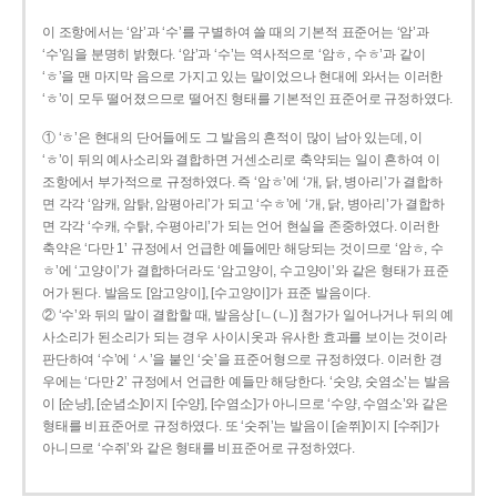
이 조항에서는 ‘암’과 ‘수’를 구별하여 쓸 때의 기본적 표준어는 ‘암’과
‘수’임을 분명히 밝혔다. ‘암’과 ‘수’는 역사적으로 ‘암ㅎ, 수ㅎ’과 같이
‘ㅎ’을 맨 마지막 음으로 가지고 있는 말이었으나 현대에 와서는 이러한
‘ㅎ’이 모두 떨어졌으므로 떨어진 형태를 기본적인 표준어로 규정하였다.
① ‘ㅎ’은 현대의 단어들에도 그 발음의 흔적이 많이 남아 있는데, 이
‘ㅎ’이 뒤의 예사소리와 결합하면 거센소리로 축약되는 일이 흔하여 이
조항에서 부가적으로 규정하였다. 즉 ‘암ㅎ’에 ‘개, 닭, 병아리’가 결합하
면 각각 ‘암캐, 암탉, 암평아리’가 되고 ‘수ㅎ’에 ‘개, 닭, 병아리’가 결합하
면 각각 ‘수캐, 수탉, 수평아리’가 되는 언어 현실을 존중하였다. 이러한
축약은 ‘다만 1’ 규정에서 언급한 예들에만 해당되는 것이므로 ‘암ㅎ, 수
ㅎ’에 ‘고양이’가 결합하더라도 ‘암고양이, 수고양이’와 같은 형태가 표준
어가 된다. 발음도 [암고양이], [수고양이]가 표준 발음이다.
② ‘수’와 뒤의 말이 결합할 때, 발음상 [ㄴ(ㄴ)] 첨가가 일어나거나 뒤의 예
사소리가 된소리가 되는 경우 사이시옷과 유사한 효과를 보이는 것이라
판단하여 ‘수’에 ‘ㅅ’을 붙인 ‘숫’을 표준어형으로 규정하였다. 이러한 경
우에는 ‘다만 2’ 규정에서 언급한 예들만 해당한다. ‘숫양, 숫염소’는 발음
이 [순냥], [순념소]이지 [수양], [수염소]가 아니므로 ‘수양, 수염소’와 같은
형태를 비표준어로 규정하였다. 또 ‘숫쥐’는 발음이 [숟쮜]이지 [수쥐]가
아니므로 ‘수쥐’와 같은 형태를 비표준어로 규정하였다.