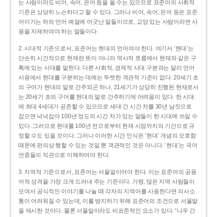
는 사람이라도 비어, 속어, 은어 등을 쓸 수는 있으므로 표준어의 사회적
기준은 상당히 느슨하다고 할 수 있다. 그러나 비어, 속어, 은어 등은 표준
어이기는 하되 언어 예절에 어긋난 말들이므로, 교양 있는 사람이라면 사
용을 자제하여야 하는 말들이다.
2. 시대적 기준으로서, 표준어는 현대의 언어여야 한다. 여기서 ‘현대’는
단순히 시간적으로 현재란 뜻이 아니라 역사적 흐름에서 현재와 같은 구
획에 있는 시대를 말한다. 다른 사회적, 경제적 시대 구분과는 달리 언어
사용에서 현대를 구분하는 데에는 뚜렷한 객관적 기준이 없다. 20세기 초
의 구어가 현대의 말로 간주되곤 하나, 21세기가 상당히 진행된 현재로서
는 20세기 초의 구어를 현대의 말로 간주하기에 어려움이 있다. 한 시대
에 최대 4세대가 공존할 수 있으므로 세대 간 시간 차를 30년 남짓으로
잡으면 넉넉잡아 100년 정도의 시간 차가 있는 말들이 한 시대에 쓰일 수
있다. 그러므로 현대를 100년 전으로부터 현재 시점까지의 기간으로 규
정할 수도 있을 것이다. 그러나 이러한 시간 인식은 ‘현대’ 개념의 모호함
때문에 편의상 행할 수 있는 것일 뿐 객관적인 것은 아니다. ‘현대’는 국어
언중들의 직관으로 이해하여야 한다.
3. 지역적 기준으로서, 표준어는 서울말이어야 한다. 이는 표준어의 공용
어적 성격을 가장 크게 드러내 주는 기준이다. 가령, 많은 지역 사람들이
모여서 공식적인 이야기를 나눌 때 각자의 지역어를 사용한다면 의사소
통이 어려워질 수 있는데, 이를 방지하기 위해 표준어의 조건으로 서울말
을 제시한 것이다. 물론 서울말이라도 비표준적인 요소가 있다. “나두 간