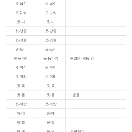
윗-넓이
웃-넓이
윗-눈썹
웃-눈썹
윗-니
웃-니
윗-당줄
웃-당줄
윗-덧줄
웃-덧줄
윗-도리
웃-도리
윗-동아리
웃-동아리
준말은 ‘윗동’임.
윗-막이
웃-막이
윗-머리
웃-머리
윗-목
웃-목
윗-몸
웃-몸
~ 운동.
윗-바람
웃-바람
윗-배
웃-배
윗-벌
웃-벌
윗-변
웃-변
수학 용어.