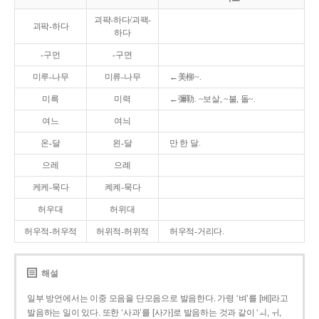
괴퍅-하다/괴팩-
괴팍-하다
하다
-구먼
-구면
미루-나무
미류-나무
←美柳~.
미륵
미력
←彌勒. ~보살, ~불, 돌~.
여느
여늬
온-달
왼-달
만 한 달.
으레
으례
케케-묵다
켸켸-묵다
허우대
허위대
허우적-허우적
허위적-허위적
허우적-거리다.
해설
일부 방언에서는 이중 모음을 단모음으로 발음한다. 가령 ‘벼’를 [베]라고
발음하는 일이 있다. 또한 ‘사과’를 [사가]로 발음하는 것과 같이 ‘ㅚ, ㅟ,