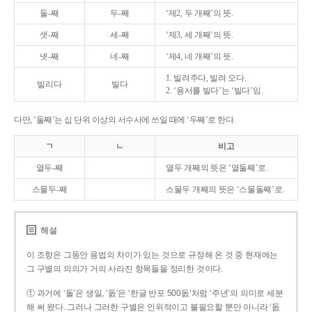
둘-째
두-째
‘제2, 두 개째’의 뜻.
셋-째
세-째
‘제3, 세 개째’의 뜻.
넷-째
네-째
‘제4, 네 개째’의 뜻.
1. 빌려주다, 빌려 오다.
빌리다
빌다
2. ‘용서를 빌다’는 ‘빌다’임.
다만, ‘둘째’는 십 단위 이상의 서수사에 쓰일 때에 ‘두째’로 한다.
ㄱ
ㄴ
비고
열두-째
열두 개째의 뜻은 ‘열둘째’로.
스물두-째
스물두 개째의 뜻은 ‘스물둘째’로.
해설
이 조항은 그동안 용법의 차이가 있는 것으로 규정해 온 것 중 현재에는
그 구별의 의의가 거의 사라진 항목들을 정리한 것이다.
① 과거에 ‘돌’은 생일, ‘돐’은 ‘한글 반포 500돐’처럼 ‘주년’의 의미로 세분
해 써 왔다. 그러나 그러한 구별은 인위적이고 불필요할 뿐만 아니라 ‘돐