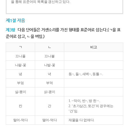
을 통해 표준어의 목록을 갱신하고 있다.
제1절 자음
제3항
다음 단어들은 거센소리를 가진 형태를 표준어로 삼는다.(ㄱ을 표
준어로 삼고, ㄴ을 버림.)
ㄱ
ㄴ
비고
끄나풀
끄나불
나팔-꽃
나발-꽃
녘
녁
동~, 들~, 새벽~, 동틀 ~.
부엌
부억
살-쾡이
삵-괭이
1. ~막이, 빈~, 방 한 ~.
칸
간
2. ‘초가삼간, 윗간’의 경우에는
‘간’임.
털어-먹다
떨어-먹다
재물을 다 없애다.