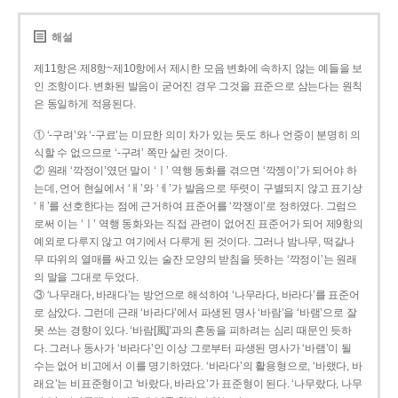
해설
제11항은 제8항~제10항에서 제시한 모음 변화에 속하지 않는 예들을 보
인 조항이다. 변화된 발음이 굳어진 경우 그것을 표준으로 삼는다는 원칙
은 동일하게 적용된다.
① ‘-구려’와 ‘-구료’는 미묘한 의미 차가 있는 듯도 하나 언중이 분명히 의
식할 수 없으므로 ‘-구려’ 쪽만 살린 것이다.
② 원래 ‘깍정이’였던 말이 ‘ㅣ’ 역행 동화를 겪으면 ‘깍젱이’가 되어야 하
는데, 언어 현실에서 ‘ㅐ’와 ‘ㅔ’가 발음으로 뚜렷이 구별되지 않고 표기상
‘ㅐ’를 선호한다는 점에 근거하여 표준어를 ‘깍쟁이’로 정하였다. 그럼으
로써 이는 ‘ㅣ’ 역행 동화와는 직접 관련이 없어진 표준어가 되어 제9항의
예외로 다루지 않고 여기에서 다루게 된 것이다. 그러나 밤나무, 떡갈나
무 따위의 열매를 싸고 있는 술잔 모양의 받침을 뜻하는 ‘깍정이’는 원래
의 말을 그대로 두었다.
③ ‘나무래다, 바래다’는 방언으로 해석하여 ‘나무라다, 바라다’를 표준어
로 삼았다. 그런데 근래 ‘바라다’에서 파생된 명사 ‘바람’을 ‘바램’으로 잘
못 쓰는 경향이 있다. ‘바람[風]’과의 혼동을 피하려는 심리 때문인 듯하
다. 그러나 동사가 ‘바라다’인 이상 그로부터 파생된 명사가 ‘바램’이 될
수는 없어 비고에서 이를 명기하였다. ‘바라다’의 활용형으로, ‘바랬다, 바
래요’는 비표준형이고 ‘바랐다, 바라요’가 표준형이 된다. ‘나무랐다, 나무