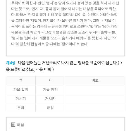
목적어로 취한다. 반면 ‘떨다’는 달려 있거나 붙어 있는 것을 쳐서 떼어 낸
다는 뜻으로, ‘먼지, 재’ 등과 같이 떨어져 나가는 대상을 목적어로 취한
다. 따라서 ‘먼지를 떨기 위해 옷을 털다’와 같이 쓸 수 있다. 이러한 쓰임
을 고려하면 ‘재떨이, 먼지떨이’가 올바른 표기가 된다. 그러나 ‘재물’이
목적어로 쓰이는 경우에는 유사한 의미로도 쓰인다. ‘털다’는 ‘남이 가진
재물을 몽땅 빼앗거나 그것이 보관된 장소를 모조리 뒤지어 훔치다’를,
‘떨다’는 ‘남에게서 재물을 모조리 훔치거나 빼앗다’를 뜻한다. 다만, ‘먹
다’와 결합해 합성어로 쓸 때에는 ‘털어먹다’로 쓴다.
제4항
다음 단어들은 거센소리로 나지 않는 형태를 표준어로 삼는다.(ㄱ
을 표준어로 삼고, ㄴ을 버림.)
ㄱ
ㄴ
비고
가을-갈이
가을-카리
거시기
거시키
분침
푼침
해설