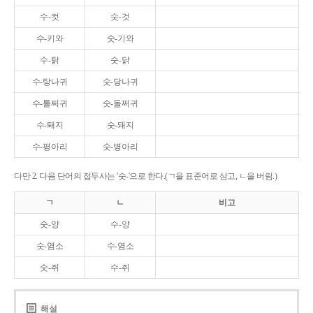
수-컷
숫-것
수-키와
숫-기와
수-탉
숫-닭
수-탕나귀
숫-당나귀
수-톨쩌귀
숫-돌쩌귀
수-퇘지
숫-돼지
수-평아리
숫-병아리
다만 2. 다음 단어의 접두사는 '숫-'으로 한다.(ㄱ을 표준어로 삼고, ㄴ을 버림.)
ㄱ
ㄴ
비고
숫-양
수-양
숫-염소
수-염소
숫-쥐
수-쥐
해설