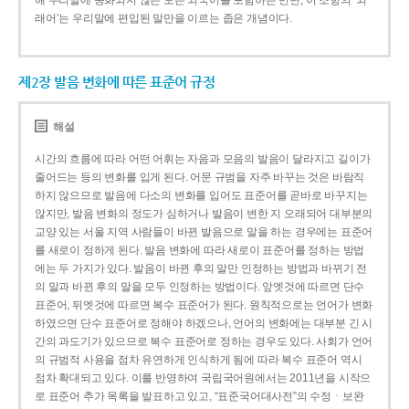
해 우리말에 동화되지 않은 모든 외국어를 포함하는 반면, 이 조항의 ‘외
래어’는 우리말에 편입된 말만을 이르는 좁은 개념이다.
제2장 발음 변화에 따른 표준어 규정
해설
시간의 흐름에 따라 어떤 어휘는 자음과 모음의 발음이 달라지고 길이가
줄어드는 등의 변화를 입게 된다. 어문 규범을 자주 바꾸는 것은 바람직
하지 않으므로 발음에 다소의 변화를 입어도 표준어를 곧바로 바꾸지는
않지만, 발음 변화의 정도가 심하거나 발음이 변한 지 오래되어 대부분의
교양 있는 서울 지역 사람들이 바뀐 발음으로 말을 하는 경우에는 표준어
를 새로이 정하게 된다. 발음 변화에 따라 새로이 표준어를 정하는 방법
에는 두 가지가 있다. 발음이 바뀐 후의 말만 인정하는 방법과 바뀌기 전
의 말과 바뀐 후의 말을 모두 인정하는 방법이다. 앞엣것에 따르면 단수
표준어, 뒤엣것에 따르면 복수 표준어가 된다. 원칙적으로는 언어가 변화
하였으면 단수 표준어로 정해야 하겠으나, 언어의 변화에는 대부분 긴 시
간의 과도기가 있으므로 복수 표준어로 정하는 경우도 있다. 사회가 언어
의 규범적 사용을 점차 유연하게 인식하게 됨에 따라 복수 표준어 역시
점차 확대되고 있다. 이를 반영하여 국립국어원에서는 2011년을 시작으
로 표준어 추가 목록을 발표하고 있고, “표준국어대사전”의 수정ㆍ보완