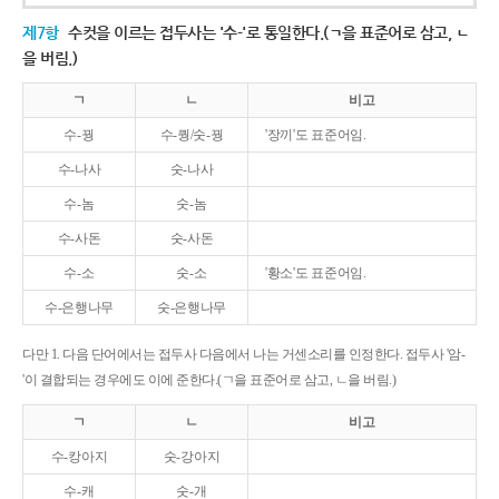
제7항
수컷을 이르는 접두사는 '수-'로 통일한다.(ㄱ을 표준어로 삼고, ㄴ
을 버림.)
ㄱ
ㄴ
비고
수-꿩
수-퀑/숫-꿩
'장끼'도 표준어임.
수-나사
숫-나사
수-놈
숫-놈
수-사돈
숫-사돈
수-소
숫-소
'황소'도 표준어임.
수-은행나무
숫-은행나무
다만 1. 다음 단어에서는 접두사 다음에서 나는 거센소리를 인정한다. 접두사 '암-
'이 결합되는 경우에도 이에 준한다.(ㄱ을 표준어로 삼고, ㄴ을 버림.)
ㄱ
ㄴ
비고
수-캉아지
숫-강아지
수-캐
숫-개