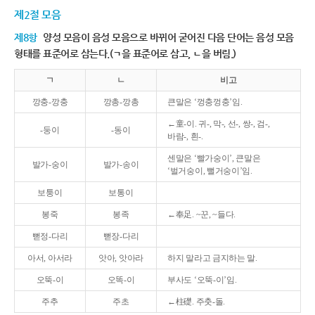
제2절 모음
제8항
양성 모음이 음성 모음으로 바뀌어 굳어진 다음 단어는 음성 모음
형태를 표준어로 삼는다.(ㄱ을 표준어로 삼고, ㄴ을 버림.)
ㄱ
ㄴ
비고
깡충-깡충
깡총-깡총
큰말은 ‘껑충껑충’임.
←童-이. 귀-, 막-, 선-, 쌍-, 검-,
-둥이
-동이
바람-, 흰-.
센말은 ‘빨가숭이’, 큰말은
발가-숭이
발가-송이
‘벌거숭이, 뻘거숭이’임.
보퉁이
보통이
봉죽
봉족
←奉足. ~꾼, ~들다.
뻗정-다리
뻗장-다리
아서, 아서라
앗아, 앗아라
하지 말라고 금지하는 말.
오뚝-이
오똑-이
부사도 ‘오뚝-이’임.
주추
주초
←柱礎. 주춧-돌.