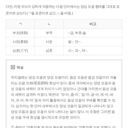
다만, 어원 의식이 강하게 작용하는 다음 단어에서는 양성 모음 형태를 그대로 표
준어로 삼는다.(ㄱ을 표준어로 삼고, ㄴ을 버림.)
ㄱ
ㄴ
비고
부조(扶助)
부주
~금, 부좃-술.
사돈(査頓)
사둔
밭~, 안~.
삼촌(三寸)
삼춘
시~, 외~, 처~.
해설
우리말에는 양성 모음은 양성 모음끼리, 음성 모음은 음성 모음끼리 어울
리는 모음 조화(母音調和) 현상이 있다. 중세 국어에서는 양성 모음과 음
성 모음의 세력이 크게 차이가 나지 않았으나 근대를 거치면서 음성 모음
의 세력이 급격히 커졌다. 예컨대 ‘ 막-아, 좁-아’, ‘접-어, 굽-어, 재-어, 세-
어, 괴-어, 쥐-어’ 등의 어미 활용에서도 음성 모음의 우세를 확인할 수 있
다. 심지어는 한 단어 내부에서도 양성 모음이 일관되게 나타나지 않고
양성 모음과 음성 모음이 섞여 나타나는 일이 많다. 이 조항은 그러한 음
성 모음 우세 현상을 명시적으로 규정한 것이다.
① 종래의 ‘깡총깡총’은 언어 현실을 반영하여 ‘깡충깡충’으로 정했다. 이