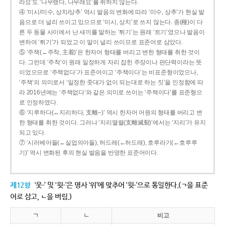
라요’도 ‘나무랬다, 나무래요’를 취하지 않는다.
④ ‘미시/미수, 상치/상추’ 역시 발음의 변화에 따라 ‘미수, 상추’가 현실 발
음으로 더 널리 쓰이고 있으므로 ‘미시, 상치’로 쓰지 않는다. 종(種)이 다
른 두 동물 사이에서 난 새끼를 말하는 ‘튀기’는 원래 ‘트기’였으나 발음이
변하여 ‘튀기’가 되었고 이 말이 널리 쓰이므로 표준어로 삼았다.
⑤ ‘주책(←주착, 主着)’은 한자어 형태를 버리고 변한 형태를 취한 것이
다. 그런데 ‘주착’이 원래 일정하게 자리 잡힌 주장이나 판단력이라는 뜻
이었으므로 ‘주책없다’가 표준어이고 ‘주책이다’는 비표준형이었으나,
‘주책’의 의미로서 ‘일정한 줏대가 없이 되는대로 하는 짓’을 인정함에 따
라 2016년에는 ‘주책없다’와 같은 의미로 쓰이는 ‘주책이다’를 표준형으
로 인정하였다.
⑥ ‘지루하다(←지리하다, 支離--)’ 역시 한자어 어원의 형태를 버리고 변
한 형태를 취한 것이다. 그러나 ‘지리멸렬(支離滅裂)’에서는 ‘지리’가 유지
되고 있다.
⑦ ‘시러베아들(←실업의아들), 허드레(←허드래), 호루라기(←호루루
기)’ 역시 변화된 후의 현실 발음을 반영한 표준어이다.
제12항
‘웃-’ 및 ‘윗-’은 명사 ‘위’에 맞추어 ‘윗-’으로 통일한다.(ㄱ을 표준
어로 삼고, ㄴ을 버림.)
ㄱ
ㄴ
비고