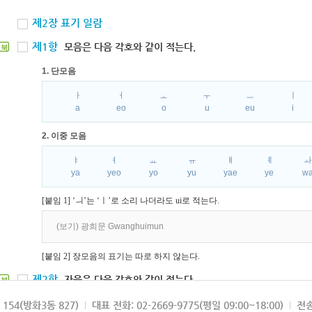
제2장 표기 일람
제1항
모음은 다음 각호와 같이 적는다.
북
1. 단모음
ㅏ
ㅓ
ㅗ
ㅜ
ㅡ
ㅣ
a
eo
o
u
eu
i
2. 이중 모음
ㅑ
ㅕ
ㅛ
ㅠ
ㅒ
ㅖ
ya
yeo
yo
yu
yae
ye
w
[붙임 1] ‘ㅢ’는 ‘ㅣ’로 소리 나더라도 ui로 적는다.
(보기) 광희문 Gwanghuimun
[붙임 2] 장모음의 표기는 따로 하지 않는다.
제2항
자음은 다음 각호와 같이 적는다.
북
1. 파열음
154(방화3동 827)
대표 전화: 02-2669-9775(평일 09:00~18:00)
전송