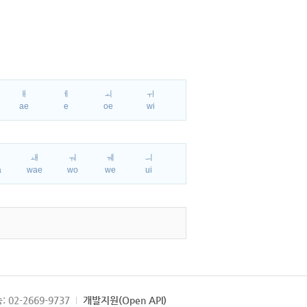
ㅐ
ㅔ
ㅚ
ㅟ
ae
e
oe
wi
ㅘ
ㅙ
ㅝ
ㅞ
ㅢ
a
wae
wo
we
ui
: 02-2669-9737
개발지원(Open API)