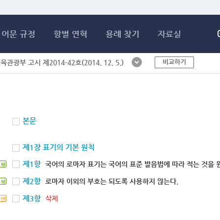
메인콘텐츠 바로가기
어문 규정
항별 연혁
용례 찾기
자료실
비교하기
체육관광부 고시 제2014-42호(2014. 12. 5.)
본문
제1장 표기의 기본 원칙
제1항
국어의 로마자 표기는 국어의 표준 발음법에 따라 적는 것을 
북
제2항
로마자 이외의 부호는 되도록 사용하지 않는다.
북
제3항
삭제
연