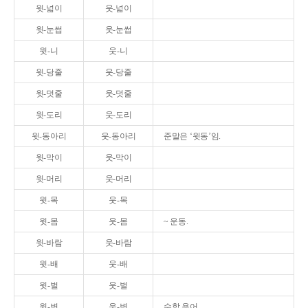
윗-넓이
웃-넓이
윗-눈썹
웃-눈썹
윗-니
웃-니
윗-당줄
웃-당줄
윗-덧줄
웃-덧줄
윗-도리
웃-도리
윗-동아리
웃-동아리
준말은 ‘윗동’임.
윗-막이
웃-막이
윗-머리
웃-머리
윗-목
웃-목
윗-몸
웃-몸
~ 운동.
윗-바람
웃-바람
윗-배
웃-배
윗-벌
웃-벌
윗-변
웃-변
수학 용어.