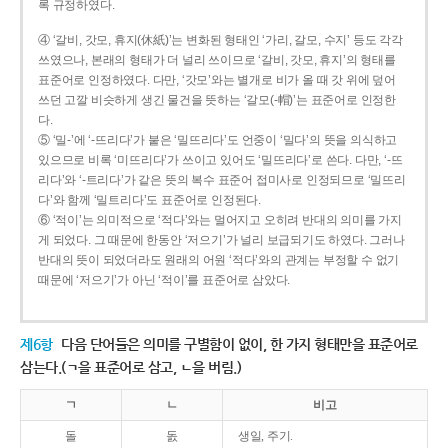
록 규정하였다.
④ ‘갈비, 갓모, 휴지(休紙)’는 변화된 형태인 ‘가리, 갈모, 수지’ 등도 각각
쓰였으나, 본래의 형태가 더 널리 쓰이므로 ‘갈비, 갓모, 휴지’의 형태를
표준어로 인정하였다. 다만, ‘갓모’와는 별개로 비가 올 때 갓 위에 덮어
쓰던 고깔 비슷하게 생긴 물건을 뜻하는 ‘갈모(-帽)’는 표준어로 인정한
다.
⑤ ‘밀-’에 ‘-뜨리다’가 붙은 ‘밀뜨리다’도 언중이 ‘밀다’의 뜻을 의식하고
있으므로 비록 ‘미뜨리다’가 쓰이고 있어도 ‘밀뜨리다’로 쓴다. 다만, ‘-뜨
리다’와 ‘-트리다’가 같은 뜻의 복수 표준어 접미사로 인정되므로 ‘밀뜨리
다’와 함께 ‘밀트리다’도 표준어로 인정된다.
⑥ ‘적이’는 의미적으로 ‘적다’와는 멀어지고 오히려 반대의 의미를 가지
게 되었다. 그 때문에 한동안 ‘저으기’가 널리 보급되기도 하였다. 그러나
반대의 뜻이 되었더라도 원래의 어원 ‘적다’와의 관계는 부정할 수 없기
때문에 ‘저으기’가 아닌 ‘적이’를 표준어로 삼았다.
제6항
다음 단어들은 의미를 구별함이 없이, 한 가지 형태만을 표준어로
삼는다.(ㄱ을 표준어로 삼고, ㄴ을 버림.)
ㄱ
ㄴ
비고
돌
돐
생일, 주기.