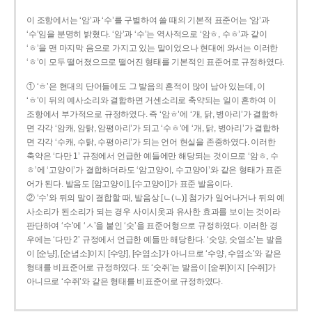
이 조항에서는 ‘암’과 ‘수’를 구별하여 쓸 때의 기본적 표준어는 ‘암’과
‘수’임을 분명히 밝혔다. ‘암’과 ‘수’는 역사적으로 ‘암ㅎ, 수ㅎ’과 같이
‘ㅎ’을 맨 마지막 음으로 가지고 있는 말이었으나 현대에 와서는 이러한
‘ㅎ’이 모두 떨어졌으므로 떨어진 형태를 기본적인 표준어로 규정하였다.
① ‘ㅎ’은 현대의 단어들에도 그 발음의 흔적이 많이 남아 있는데, 이
‘ㅎ’이 뒤의 예사소리와 결합하면 거센소리로 축약되는 일이 흔하여 이
조항에서 부가적으로 규정하였다. 즉 ‘암ㅎ’에 ‘개, 닭, 병아리’가 결합하
면 각각 ‘암캐, 암탉, 암평아리’가 되고 ‘수ㅎ’에 ‘개, 닭, 병아리’가 결합하
면 각각 ‘수캐, 수탉, 수평아리’가 되는 언어 현실을 존중하였다. 이러한
축약은 ‘다만 1’ 규정에서 언급한 예들에만 해당되는 것이므로 ‘암ㅎ, 수
ㅎ’에 ‘고양이’가 결합하더라도 ‘암고양이, 수고양이’와 같은 형태가 표준
어가 된다. 발음도 [암고양이], [수고양이]가 표준 발음이다.
② ‘수’와 뒤의 말이 결합할 때, 발음상 [ㄴ(ㄴ)] 첨가가 일어나거나 뒤의 예
사소리가 된소리가 되는 경우 사이시옷과 유사한 효과를 보이는 것이라
판단하여 ‘수’에 ‘ㅅ’을 붙인 ‘숫’을 표준어형으로 규정하였다. 이러한 경
우에는 ‘다만 2’ 규정에서 언급한 예들만 해당한다. ‘숫양, 숫염소’는 발음
이 [순냥], [순념소]이지 [수양], [수염소]가 아니므로 ‘수양, 수염소’와 같은
형태를 비표준어로 규정하였다. 또 ‘숫쥐’는 발음이 [숟쮜]이지 [수쥐]가
아니므로 ‘수쥐’와 같은 형태를 비표준어로 규정하였다.