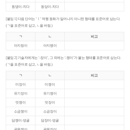
동댕이-치다
동당이-치다
[붙임 1] 다음 단어는 ‘ㅣ’ 역행 동화가 일어나지 아니한 형태를 표준어로 삼는다.
(ㄱ을 표준어로 삼고, ㄴ을 버림.)
ㄱ
ㄴ
비고
아지랑이
아지랭이
[붙임 2] 기술자에게는 ‘-장이’, 그 외에는 ‘-쟁이’가 붙는 형태를 표준어로 삼는다.
(ㄱ을 표준어로 삼고, ㄴ을 버림.)
ㄱ
ㄴ
비고
미장이
미쟁이
유기장이
유기쟁이
멋쟁이
멋장이
소금쟁이
소금장이
담쟁이-덩굴
담장이-덩굴
골목쟁이
골목장이