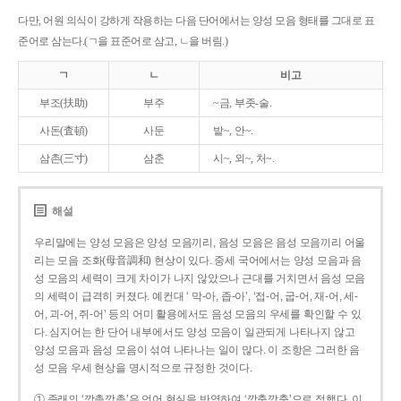
다만, 어원 의식이 강하게 작용하는 다음 단어에서는 양성 모음 형태를 그대로 표
준어로 삼는다.(ㄱ을 표준어로 삼고, ㄴ을 버림.)
ㄱ
ㄴ
비고
부조(扶助)
부주
~금, 부좃-술.
사돈(査頓)
사둔
밭~, 안~.
삼촌(三寸)
삼춘
시~, 외~, 처~.
해설
우리말에는 양성 모음은 양성 모음끼리, 음성 모음은 음성 모음끼리 어울
리는 모음 조화(母音調和) 현상이 있다. 중세 국어에서는 양성 모음과 음
성 모음의 세력이 크게 차이가 나지 않았으나 근대를 거치면서 음성 모음
의 세력이 급격히 커졌다. 예컨대 ‘ 막-아, 좁-아’, ‘접-어, 굽-어, 재-어, 세-
어, 괴-어, 쥐-어’ 등의 어미 활용에서도 음성 모음의 우세를 확인할 수 있
다. 심지어는 한 단어 내부에서도 양성 모음이 일관되게 나타나지 않고
양성 모음과 음성 모음이 섞여 나타나는 일이 많다. 이 조항은 그러한 음
성 모음 우세 현상을 명시적으로 규정한 것이다.
① 종래의 ‘깡총깡총’은 언어 현실을 반영하여 ‘깡충깡충’으로 정했다. 이