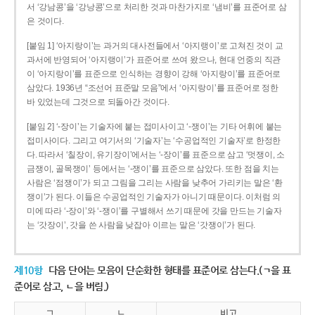
서 ‘강남콩’을 ‘강낭콩’으로 처리한 것과 마찬가지로 ‘냄비’를 표준어로 삼
은 것이다.
[붙임 1] ‘아지랑이’는 과거의 대사전들에서 ‘아지랭이’로 고쳐진 것이 교
과서에 반영되어 ‘아지랭이’가 표준어로 쓰여 왔으나, 현대 언중의 직관
이 ‘아지랑이’를 표준으로 인식하는 경향이 강해 ‘아지랑이’를 표준어로
삼았다. 1936년 “조선어 표준말 모음”에서 ‘아지랑이’를 표준어로 정한
바 있었는데 그것으로 되돌아간 것이다.
[붙임 2] ‘-장이’는 기술자에 붙는 접미사이고 ‘-쟁이’는 기타 어휘에 붙는
접미사이다. 그리고 여기서의 ‘기술자’는 ‘수공업적인 기술자’로 한정한
다. 따라서 ‘칠장이, 유기장이’에서는 ‘-장이’를 표준으로 삼고 ‘멋쟁이, 소
금쟁이, 골목쟁이’ 등에서는 ‘-쟁이’를 표준으로 삼았다. 또한 점을 치는
사람은 ‘점쟁이’가 되고 그림을 그리는 사람을 낮추어 가리키는 말은 ‘환
쟁이’가 된다. 이들은 수공업적인 기술자가 아니기 때문이다. 이처럼 의
미에 따라 ‘-장이’와 ‘-쟁이’를 구별해서 쓰기 때문에 갓을 만드는 기술자
는 ‘갓장이’, 갓을 쓴 사람을 낮잡아 이르는 말은 ‘갓쟁이’가 된다.
제10항
다음 단어는 모음이 단순화한 형태를 표준어로 삼는다.(ㄱ을 표
준어로 삼고, ㄴ을 버림.)
ㄱ
ㄴ
비고