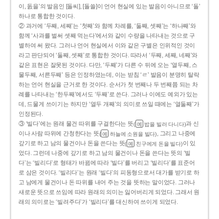
이, 돐을’의 발음인 [돌씨], [돌쓸]이 언어 현실에 있는 발음이 아니므로 ‘돌’
하나로 통합한 것이다.
② 과거에 ‘두째, 세째’는 ‘첫째’와 함께 차례를, ‘둘째, 셋째’는 ‘하나째’와
함께 ‘사과를 벌써 셋째 먹는다’에서와 같이 수량을 나타내는 것으로 구
별하여 써 왔다. 그러나 언어 현실에서 이와 같은 구별은 인위적인 것이
라고 판단되어 ‘둘째, 셋째’로 통합한 것이다. 따라서 ‘두째, 세째, 네째’와
같은 표현은 잘못된 것이다. 다만, ‘두째’가 다른 수 뒤에 오는 ‘열두째, 스
물두째, 서른두째’ 등은 인정하였는데, 이는 받침 ‘ㄹ’ 발음이 분명히 탈락
하는 언어 현실을 근거로 한 것이다. 순서가 첫 번째나 두 번째쯤 되는 차
례를 나타내는 ‘한두째’에서도 ‘두째’로 쓴다. 그러나 이에도 예외가 있는
데, 드물게 쓰이기는 하지만 ‘열두 개째’의 의미로 쓰일 때에는 ‘열둘째’가
인정된다.
③ ‘빌다’에는 원래 물건 따위를 구걸한다는 뜻
과 신
(
밥을 빌러 다니다)
예
이나 사람 따위에 간청한다는 뜻
, 그리고 나중에
(
하늘에 소원을 빌다)
예
갚기로 하고 남의 물건이나 돈을 쓴다는 뜻
이 있
(
친구에게 돈을 빌다)
예
었다. 그런데 나중에 갚기로 하고 남의 물건이나 돈을 쓴다는 뜻의 ‘빌
다’는 ‘빌리다’로 형태가 바뀜에 따라 ‘빌다’를 버리고 ‘빌리다’를 표준어
로 삼은 것이다. ‘빌리다’는 원래 ‘빌다’의 피동형으로서 대가를 받기로 하
고 남에게 물건이나 돈 따위를 내어 주는 것을 뜻하는 말이었다. 그러나
새로운 뜻으로 쓰임에 따라 원래의 의미는 잃어버리게 되었다. 그래서 원
래의 의미로는 ‘빌려주다’가 ‘빌리다’를 대신하여 쓰이게 되었다.