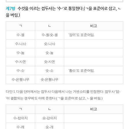
제7항
수컷을 이르는 접두사는 '수-'로 통일한다.(ㄱ을 표준어로 삼고, ㄴ
을 버림.)
ㄱ
ㄴ
비고
수-꿩
수-퀑/숫-꿩
'장끼'도 표준어임.
수-나사
숫-나사
수-놈
숫-놈
수-사돈
숫-사돈
수-소
숫-소
'황소'도 표준어임.
수-은행나무
숫-은행나무
다만 1. 다음 단어에서는 접두사 다음에서 나는 거센소리를 인정한다. 접두사 '암-
'이 결합되는 경우에도 이에 준한다.(ㄱ을 표준어로 삼고, ㄴ을 버림.)
ㄱ
ㄴ
비고
수-캉아지
숫-강아지
수-캐
숫-개