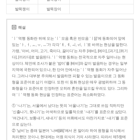
발목쟁이
발목장이
해설
‘ㅣ’ 역행 동화란 뒤에 오는 ‘ㅣ’ 모음 혹은 반모음 ‘ㅣ[j]’에 동화되어 앞에
있는 ‘ㅏ, ㅓ, ㅗ, ㅜ, ㅡ’가 각각 ‘ㅐ, ㅔ, ㅚ, ㅟ, ㅣ’로 바뀌는 현상을 말한다.
가령, ‘아비, 어미, 고기, 죽이다, 끓이다’는 자주 [애비], [에미], [괴기], [쥐기
다], [끼리다]로 발음된다. ‘ㅣ’ 역행 동화는 전국적으로 자주 일어나는 현
상이다. 체언에 조사가 붙은 ‘밥이’를 [배비]와 같이 발음하는 경우는 일부
지역에 국한되어 있으나, 한 단어 안에서는 ‘ㅣ’ 역행 동화가 자주 일어난
다. 그러나 대부분 주의해서 발음하면 피할 수 있는 발음이므로 그 동화
형을 표준어로 삼기 어렵다. 또한 이 동화 현상은 매우 광범위하여 그 동
화형을 다 표준어로 인정하면 오히려 혼란을 일으킬 우려도 있다. 그리하
여 ‘ㅣ’ 역행 동화 현상을 인정하는 표준어는 최소화하였다.
① ‘-나기’는, 서울에서 났다는 뜻의 ‘서울나기’는 그대로 쓰임 직하지만
‘신출나기, 풋나기’는 어색하므로 일률적으로 ‘-내기’를 표준으로 삼았다.
‘여간내기, 보통내기, 새내기’ 등의 어휘에서도 마찬가지로 ‘-내기’를 표준
으로 삼는다.
② ‘남비’는 종래 일본어 ‘나베[鍋]’에서 온 말이라 하여 원형을 의식해서
처리했던 것이나, 현대에는 어원 의식이 거의 사라졌다. 따라서 제5항에