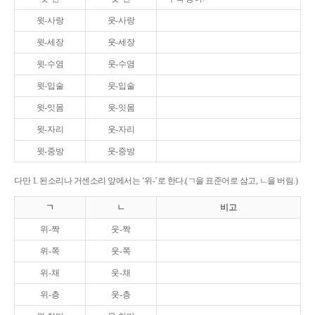
윗-사랑
웃-사랑
윗-세장
웃-세장
윗-수염
웃-수염
윗-입술
웃-입술
윗-잇몸
웃-잇몸
윗-자리
웃-자리
윗-중방
웃-중방
다만 1. 된소리나 거센소리 앞에서는 ‘위-’로 한다.(ㄱ을 표준어로 삼고, ㄴ을 버림.)
ㄱ
ㄴ
비고
위-짝
웃-짝
위-쪽
웃-쪽
위-채
웃-채
위-층
웃-층