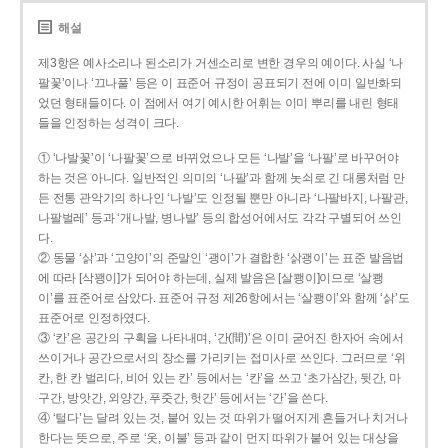
해설
제3항은 예사소리나 된소리가 거센소리로 변한 경우의 예이다. 사실 ‘나
팔꽃’이나 ‘끄나풀’ 등은 이 표준어 규정이 공표되기 전에 이미 일반화되
었던 형태들이다. 이 점에서 여기 예시한 어휘는 이미 뿌리를 내린 형태
들을 인정하는 성격이 크다.
① ‘나발꽃’이 ‘나팔꽃’으로 바뀌었으나 모든 ‘나발’을 ‘나팔’로 바꾸어야
하는 것은 아니다. 일반적인 의미의 ‘나팔’과 함께 놋쇠로 긴 대롱처럼 만
든 전통 관악기의 하나인 ‘나발’도 인정될 뿐만 아니라 ‘나팔바지, 나팔관,
나팔벌레’ 등과 ‘개나발, 병나발’ 등의 합성어에서도 각각 구별되어 쓰인
다.
② 동물 ‘삵’과 ‘고양이’의 준말인 ‘괭이’가 결합한 ‘삵괭이’는 표준 발음법
에 따라 [삭꽹이]가 되어야 하는데, 실제 발음은 [살쾡이]이므로 ‘살쾡
이’를 표준어로 삼았다. 표준어 규정 제26항에서는 ‘살쾡이’와 함께 ‘삵’도
표준어로 인정하였다.
③ ‘칸’은 공간의 구획을 나타내며, ‘간(間)’은 이미 굳어진 한자어 속에서
쓰이거나 공간으로서의 장소를 가리키는 접미사로 쓰인다. 그러므로 ‘위
칸, 한 칸 벌리다, 비어 있는 칸’ 등에서는 ‘칸’을 쓰고 ‘초가삼간, 뒷간, 마
구간, 방앗간, 외양간, 푸줏간, 헛간’ 등에서는 ‘간’을 쓴다.
④ ‘털다’는 달려 있는 것, 붙어 있는 것 따위가 떨어지게 흔들거나 치거나
한다는 뜻으로, 주로 ‘옷, 이불’ 등과 같이 먼지 따위가 붙어 있는 대상을