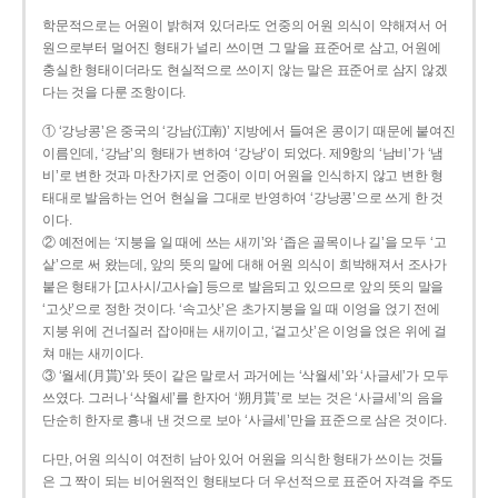
학문적으로는 어원이 밝혀져 있더라도 언중의 어원 의식이 약해져서 어
원으로부터 멀어진 형태가 널리 쓰이면 그 말을 표준어로 삼고, 어원에
충실한 형태이더라도 현실적으로 쓰이지 않는 말은 표준어로 삼지 않겠
다는 것을 다룬 조항이다.
① ‘강낭콩’은 중국의 ‘강남(江南)’ 지방에서 들여온 콩이기 때문에 붙여진
이름인데, ‘강남’의 형태가 변하여 ‘강낭’이 되었다. 제9항의 ‘남비’가 ‘냄
비’로 변한 것과 마찬가지로 언중이 이미 어원을 인식하지 않고 변한 형
태대로 발음하는 언어 현실을 그대로 반영하여 ‘강낭콩’으로 쓰게 한 것
이다.
② 예전에는 ‘지붕을 일 때에 쓰는 새끼’와 ‘좁은 골목이나 길’을 모두 ‘고
샅’으로 써 왔는데, 앞의 뜻의 말에 대해 어원 의식이 희박해져서 조사가
붙은 형태가 [고사시/고사슬] 등으로 발음되고 있으므로 앞의 뜻의 말을
‘고삿’으로 정한 것이다. ‘속고삿’은 초가지붕을 일 때 이엉을 얹기 전에
지붕 위에 건너질러 잡아매는 새끼이고, ‘겉고삿’은 이엉을 얹은 위에 걸
쳐 매는 새끼이다.
③ ‘월세(月貰)’와 뜻이 같은 말로서 과거에는 ‘삭월세’와 ‘사글세’가 모두
쓰였다. 그러나 ‘삭월세’를 한자어 ‘朔月貰’로 보는 것은 ‘사글세’의 음을
단순히 한자로 흉내 낸 것으로 보아 ‘사글세’만을 표준으로 삼은 것이다.
다만, 어원 의식이 여전히 남아 있어 어원을 의식한 형태가 쓰이는 것들
은 그 짝이 되는 비어원적인 형태보다 더 우선적으로 표준어 자격을 주도