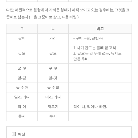
다만, 어원적으로 원형에 더 가까운 형태가 아직 쓰이고 있는 경우에는, 그것을 표
준어로 삼는다.(ㄱ을 표준어로 삼고, ㄴ을 버림.)
ㄱ
ㄴ
비고
갈비
가리
~구이, ~찜, 갈빗-대.
1. 사기 만드는 물레 밑 고리.
갓모
갈모
2. '갈모'는 갓 위에 쓰는, 유지로
만든 우비.
굴-젓
구-젓
말-곁
말-겻
물-수란
물-수랄
밀-뜨리다
미-뜨리다
적-이
저으기
적이-나, 적이나-하면.
휴지
수지
해설