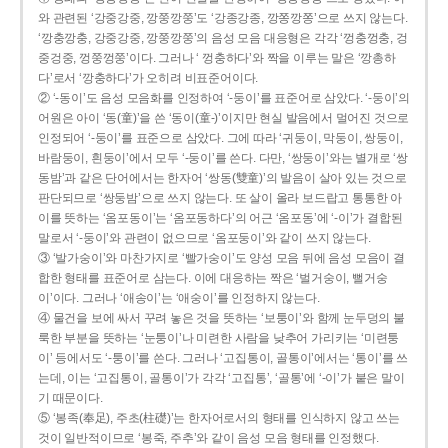
와 관련된 ‘강중강중, 깡쭝깡쭝’도 ‘강종강종, 깡쫑깡쫑’으로 쓰지 않는다.
‘깡충깡충, 강중강중, 깡쭝깡쭝’의 음성 모음 대응형은 각각 ‘껑충껑충, 겅
중겅중, 껑쭝껑쭝’이다. 그러나 ‘ 껑충하다’와 짝을 이루는 말은 ‘깡총하
다’로서 ‘깡충하다’가 오히려 비표준어이다.
② ‘-동이’도 음성 모음화를 인정하여 ‘-둥이’를 표준어로 삼았다. ‘-둥이’의
어원은 아이 ‘동(童)’을 쓴 ‘동이(童-)’이지만 현실 발음에서 멀어진 것으로
인정되어 ‘-둥이’를 표준으로 삼았다. 그에 따라 ‘귀둥이, 막둥이, 쌍둥이,
바람둥이, 흰둥이’에서 모두 ‘-둥이’를 쓴다. 다만, ‘쌍둥이’와는 별개로 ‘쌍
동밤’과 같은 단어에서는 한자어 ‘쌍동(雙童)’의 발음이 살아 있는 것으로
판단되므로 ‘쌍둥밤’으로 쓰지 않는다. 또 살이 올라 보드랍고 통통한 아
이를 뜻하는 ‘옴포동이’는 ‘옴포동하다’의 어근 ‘옴포동’에 ‘-이’가 결합된
말로서 ‘-둥이’와 관련이 없으므로 ‘옴포둥이’와 같이 쓰지 않는다.
③ ‘발가숭이’와 마찬가지로 ‘빨가숭이’도 양성 모음 뒤에 음성 모음이 결
합한 형태를 표준어로 삼는다. 이에 대응하는 짝은 ‘벌거숭이, 뻘거숭
이’이다. 그러나 ‘애송이’는 ‘애숭이’를 인정하지 않는다.
④ 물건을 보에 싸서 꾸려 놓은 것을 뜻하는 ‘보퉁이’와 함께 눈두덩의 불
룩한 부분을 뜻하는 ‘눈퉁이’나 미련한 사람을 낮추어 가리키는 ‘미련퉁
이’ 등에서도 ‘-퉁이’를 쓴다. 그러나 ‘고집통이, 골통이’에서는 ‘통이’를 쓰
는데, 이는 ‘고집통이, 골통이’가 각각 ‘고집통’, ‘골통’에 ‘-이’가 붙은 말이
기 때문이다.
⑤ ‘봉족(奉足), 주초(柱礎)’는 한자어로서의 형태를 인식하지 않고 쓰는
것이 일반적이므로 ‘봉죽, 주추’와 같이 음성 모음 형태를 인정했다.