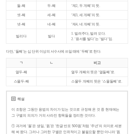
둘-째
두-째
‘제2, 두 개째’의 뜻.
셋-째
세-째
‘제3, 세 개째’의 뜻.
넷-째
네-째
‘제4, 네 개째’의 뜻.
1. 빌려주다, 빌려 오다.
빌리다
빌다
2. ‘용서를 빌다’는 ‘빌다’임.
다만, ‘둘째’는 십 단위 이상의 서수사에 쓰일 때에 ‘두째’로 한다.
ㄱ
ㄴ
비고
열두-째
열두 개째의 뜻은 ‘열둘째’로.
스물두-째
스물두 개째의 뜻은 ‘스물둘째’로.
해설
이 조항은 그동안 용법의 차이가 있는 것으로 규정해 온 것 중 현재에는
그 구별의 의의가 거의 사라진 항목들을 정리한 것이다.
① 과거에 ‘돌’은 생일, ‘돐’은 ‘한글 반포 500돐’처럼 ‘주년’의 의미로 세분
해 써 왔다. 그러나 그러한 구별은 인위적이고 불필요할 뿐만 아니라 ‘돐