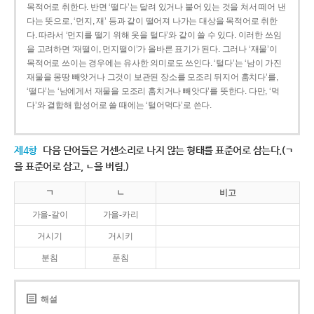
목적어로 취한다. 반면 ‘떨다’는 달려 있거나 붙어 있는 것을 쳐서 떼어 낸
다는 뜻으로, ‘먼지, 재’ 등과 같이 떨어져 나가는 대상을 목적어로 취한
다. 따라서 ‘먼지를 떨기 위해 옷을 털다’와 같이 쓸 수 있다. 이러한 쓰임
을 고려하면 ‘재떨이, 먼지떨이’가 올바른 표기가 된다. 그러나 ‘재물’이
목적어로 쓰이는 경우에는 유사한 의미로도 쓰인다. ‘털다’는 ‘남이 가진
재물을 몽땅 빼앗거나 그것이 보관된 장소를 모조리 뒤지어 훔치다’를,
‘떨다’는 ‘남에게서 재물을 모조리 훔치거나 빼앗다’를 뜻한다. 다만, ‘먹
다’와 결합해 합성어로 쓸 때에는 ‘털어먹다’로 쓴다.
제4항
다음 단어들은 거센소리로 나지 않는 형태를 표준어로 삼는다.(ㄱ
을 표준어로 삼고, ㄴ을 버림.)
ㄱ
ㄴ
비고
가을-갈이
가을-카리
거시기
거시키
분침
푼침
해설