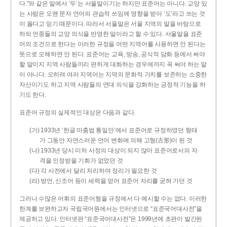
다.”와 같은 말에서 ‘두’는 서울말이기는 하지만 표준어는 아니다. 교양 있
는 사람은 오랜 문자 언어의 관습적 쓰임에 영향을 받아 ‘도’라고 쓰는 것
이 옳다고 믿기 때문이다. 따라서 서울말은 서울 지역의 말을 바탕으로
하되 언중들의 교양 의식을 반영한 말이라고 할 수 있다. 서울말을 표준
어의 조건으로 한다는 이러한 규정을 어떤 지역어를 사용하면 안 된다는
뜻으로 오해하면 안 된다. 표준어는 교육, 방송, 공식적 담화 등에서 써야
할 말이지 지역 사람들끼리 편하게 대화하는 경우에까지 꼭 써야 하는 말
이 아니다. 오히려 여러 지역어는 지역의 문화적 가치를 보존하는 소중한
자산이기도 하고 지역 사람들의 연대 의식을 강화하는 긍정적 기능을 하
기도 한다.
표준어 규정의 실제적인 대상은 다음과 같다.
(가) 1933년 ‘한글 마춤법 통일안’에서 표준어로 규정하였던 형태
가 그동안 자연스러운 언어 변화에 의해 고형(古形)이 된 것
(나) 1933년 당시 미처 사정의 대상이 되지 않아 표준어로서의 자
격을 인정받을 기회가 없었던 것
(다) 각 사전에서 달리 처리하여 정리가 필요한 것
(라) 방언, 신조어 등이 세력을 얻어 표준어 자리를 굳혀 가던 것
그러나 수많은 어휘의 표준어형을 규정에서 다 예시할 수는 없다. 이러한
한계를 보완하고자 국립국어원에서는 인터넷으로 “표준국어대사전”을
제공하고 있다. 인터넷판 “표준국어대사전”은 1999년에 초판이 발간된