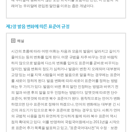
해 우리말에 동화되지 않은 모든 외국어를 포함하는 반면, 이 조항의 ‘외
래어’는 우리말에 편입된 말만을 이르는 좁은 개념이다.
제2장 발음 변화에 따른 표준어 규정
해설
시간의 흐름에 따라 어떤 어휘는 자음과 모음의 발음이 달라지고 길이가
줄어드는 등의 변화를 입게 된다. 어문 규범을 자주 바꾸는 것은 바람직
하지 않으므로 발음에 다소의 변화를 입어도 표준어를 곧바로 바꾸지는
않지만, 발음 변화의 정도가 심하거나 발음이 변한 지 오래되어 대부분의
교양 있는 서울 지역 사람들이 바뀐 발음으로 말을 하는 경우에는 표준어
를 새로이 정하게 된다. 발음 변화에 따라 새로이 표준어를 정하는 방법
에는 두 가지가 있다. 발음이 바뀐 후의 말만 인정하는 방법과 바뀌기 전
의 말과 바뀐 후의 말을 모두 인정하는 방법이다. 앞엣것에 따르면 단수
표준어, 뒤엣것에 따르면 복수 표준어가 된다. 원칙적으로는 언어가 변화
하였으면 단수 표준어로 정해야 하겠으나, 언어의 변화에는 대부분 긴 시
간의 과도기가 있으므로 복수 표준어로 정하는 경우도 있다. 사회가 언어
의 규범적 사용을 점차 유연하게 인식하게 됨에 따라 복수 표준어 역시
점차 확대되고 있다. 이를 반영하여 국립국어원에서는 2011년을 시작으
로 표준어 추가 목록을 발표하고 있고, “표준국어대사전”의 수정ㆍ보완