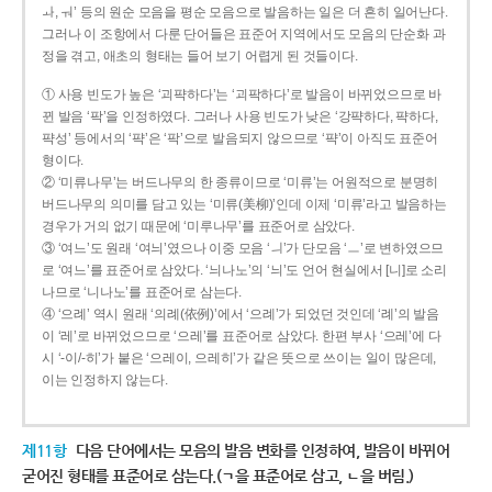
ㅘ, ㅝ’ 등의 원순 모음을 평순 모음으로 발음하는 일은 더 흔히 일어난다.
그러나 이 조항에서 다룬 단어들은 표준어 지역에서도 모음의 단순화 과
정을 겪고, 애초의 형태는 들어 보기 어렵게 된 것들이다.
① 사용 빈도가 높은 ‘괴퍅하다’는 ‘괴팍하다’로 발음이 바뀌었으므로 바
뀐 발음 ‘팍’을 인정하였다. 그러나 사용 빈도가 낮은 ‘강퍅하다, 퍅하다,
퍅성’ 등에서의 ‘퍅’은 ‘팍’으로 발음되지 않으므로 ‘퍅’이 아직도 표준어
형이다.
② ‘미류나무’는 버드나무의 한 종류이므로 ‘미류’는 어원적으로 분명히
버드나무의 의미를 담고 있는 ‘미류(美柳)’인데 이제 ‘미류’라고 발음하는
경우가 거의 없기 때문에 ‘미루나무’를 표준어로 삼았다.
③ ‘여느’도 원래 ‘여늬’였으나 이중 모음 ‘ㅢ’가 단모음 ‘ㅡ’로 변하였으므
로 ‘여느’를 표준어로 삼았다. ‘늬나노’의 ‘늬’도 언어 현실에서 [니]로 소리
나므로 ‘니나노’를 표준어로 삼는다.
④ ‘으례’ 역시 원래 ‘의례(依例)’에서 ‘으례’가 되었던 것인데 ‘례’의 발음
이 ‘레’로 바뀌었으므로 ‘으레’를 표준어로 삼았다. 한편 부사 ‘으레’에 다
시 ‘-이/-히’가 붙은 ‘으레이, 으레히’가 같은 뜻으로 쓰이는 일이 많은데,
이는 인정하지 않는다.
제11항
다음 단어에서는 모음의 발음 변화를 인정하여, 발음이 바뀌어
굳어진 형태를 표준어로 삼는다.(ㄱ을 표준어로 삼고, ㄴ을 버림.)