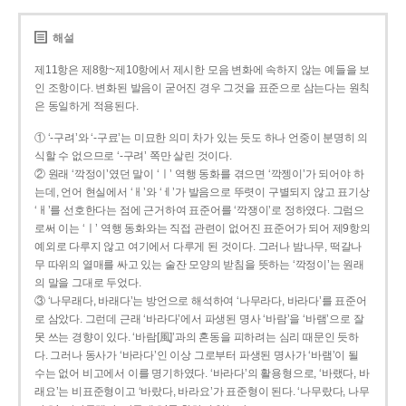
해설
제11항은 제8항~제10항에서 제시한 모음 변화에 속하지 않는 예들을 보
인 조항이다. 변화된 발음이 굳어진 경우 그것을 표준으로 삼는다는 원칙
은 동일하게 적용된다.
① ‘-구려’와 ‘-구료’는 미묘한 의미 차가 있는 듯도 하나 언중이 분명히 의
식할 수 없으므로 ‘-구려’ 쪽만 살린 것이다.
② 원래 ‘깍정이’였던 말이 ‘ㅣ’ 역행 동화를 겪으면 ‘깍젱이’가 되어야 하
는데, 언어 현실에서 ‘ㅐ’와 ‘ㅔ’가 발음으로 뚜렷이 구별되지 않고 표기상
‘ㅐ’를 선호한다는 점에 근거하여 표준어를 ‘깍쟁이’로 정하였다. 그럼으
로써 이는 ‘ㅣ’ 역행 동화와는 직접 관련이 없어진 표준어가 되어 제9항의
예외로 다루지 않고 여기에서 다루게 된 것이다. 그러나 밤나무, 떡갈나
무 따위의 열매를 싸고 있는 술잔 모양의 받침을 뜻하는 ‘깍정이’는 원래
의 말을 그대로 두었다.
③ ‘나무래다, 바래다’는 방언으로 해석하여 ‘나무라다, 바라다’를 표준어
로 삼았다. 그런데 근래 ‘바라다’에서 파생된 명사 ‘바람’을 ‘바램’으로 잘
못 쓰는 경향이 있다. ‘바람[風]’과의 혼동을 피하려는 심리 때문인 듯하
다. 그러나 동사가 ‘바라다’인 이상 그로부터 파생된 명사가 ‘바램’이 될
수는 없어 비고에서 이를 명기하였다. ‘바라다’의 활용형으로, ‘바랬다, 바
래요’는 비표준형이고 ‘바랐다, 바라요’가 표준형이 된다. ‘나무랐다, 나무