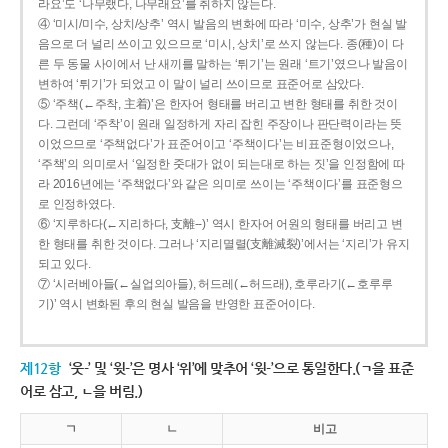
라요’도 ‘나무랬다, 나무래요’를 취하지 않는다.
④ ‘미시/미수, 상치/상추’ 역시 발음의 변화에 따라 ‘미수, 상추’가 현실 발
음으로 더 널리 쓰이고 있으므로 ‘미시, 상치’로 쓰지 않는다. 종(種)이 다
른 두 동물 사이에서 난 새끼를 말하는 ‘튀기’는 원래 ‘트기’였으나 발음이
변하여 ‘튀기’가 되었고 이 말이 널리 쓰이므로 표준어로 삼았다.
⑤ ‘주책(←주착, 主着)’은 한자어 형태를 버리고 변한 형태를 취한 것이
다. 그런데 ‘주착’이 원래 일정하게 자리 잡힌 주장이나 판단력이라는 뜻
이었으므로 ‘주책없다’가 표준어이고 ‘주책이다’는 비표준형이었으나,
‘주책’의 의미로서 ‘일정한 줏대가 없이 되는대로 하는 짓’을 인정함에 따
라 2016년에는 ‘주책없다’와 같은 의미로 쓰이는 ‘주책이다’를 표준형으
로 인정하였다.
⑥ ‘지루하다(←지리하다, 支離--)’ 역시 한자어 어원의 형태를 버리고 변
한 형태를 취한 것이다. 그러나 ‘지리멸렬(支離滅裂)’에서는 ‘지리’가 유지
되고 있다.
⑦ ‘시러베아들(←실업의아들), 허드레(←허드래), 호루라기(←호루루
기)’ 역시 변화된 후의 현실 발음을 반영한 표준어이다.
제12항
‘웃-’ 및 ‘윗-’은 명사 ‘위’에 맞추어 ‘윗-’으로 통일한다.(ㄱ을 표준
어로 삼고, ㄴ을 버림.)
ㄱ
ㄴ
비고