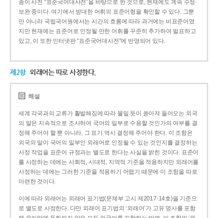
종이 사전 “표준국어대사전”을 바탕으로 한 것으로, 현재에도 계속 수정·
보완 중이다. 여기에서 방대한 어휘의 표준어형을 확인할 수 있다. 그뿐
만 아니라 국립국어원에서는 시간의 흐름에 따라 과거에는 비표준어였
지만 현재에는 표준어로 인정될 만한 어휘를 꾸준히 추가하여 발표하고
있고, 이 또한 인터넷판 “표준국어대사전”에 반영되어 있다.
제2항
외래어는 따로 사정한다.
해설
세계 각국과의 교류가 활발해짐에 따라 물밀 듯이 쏟아져 들어오는 외국
의 말은 지속적으로 조사하여 국어의 일부로 수용할 것인가의 여부를 결
정해 주어야 할 뿐 아니라, 그 표기 역시 결정해 주어야 한다. 이 조항은
외국의 말이 국어의 일부인 외래어로 인정될 수 있는 것인지를 결정하는
사정 작업을 표준어 규정과는 별도로 한다는 사실을 밝힌 것이다. 표준어
를 사정하는 데에는 사회적, 시대적, 지역적 기준을 적용하지만 외래어를
사정하는 데에는 그러한 기준을 적용하기 어렵기 때문에 이 조항을 따로
마련한 것이다.
이에 따라 외래어는 외래어 표기법(문체부 고시 제2017-14호)을 기준으
로 별도로 사정한다. 다만 외래어 표기법의 ‘외래어’가 고유 명사를 포함