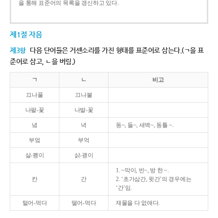
을 통해 표준어의 목록을 갱신하고 있다.
제1절 자음
제3항
다음 단어들은 거센소리를 가진 형태를 표준어로 삼는다.(ㄱ을 표
준어로 삼고, ㄴ을 버림.)
ㄱ
ㄴ
비고
끄나풀
끄나불
나팔-꽃
나발-꽃
녘
녁
동~, 들~, 새벽~, 동틀 ~.
부엌
부억
살-쾡이
삵-괭이
1. ~막이, 빈~, 방 한 ~.
칸
간
2. ‘초가삼간, 윗간’의 경우에는
‘간’임.
털어-먹다
떨어-먹다
재물을 다 없애다.