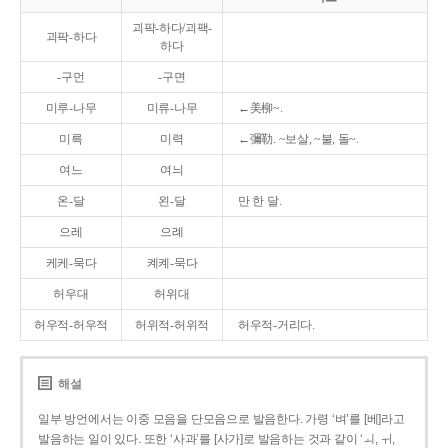
괴퍅-하다/괴팩-
괴팍-하다
하다
-구먼
-구면
미루-나무
미류-나무
←美柳~.
미륵
미력
←彌勒. ~보살, ~불, 돌~.
여느
여늬
온-달
왼-달
만 한 달.
으레
으례
케케-묵다
켸켸-묵다
허우대
허위대
허우적-허우적
허위적-허위적
허우적-거리다.
해설
일부 방언에서는 이중 모음을 단모음으로 발음한다. 가령 ‘벼’를 [베]라고
발음하는 일이 있다. 또한 ‘사과’를 [사가]로 발음하는 것과 같이 ‘ㅚ, ㅟ,