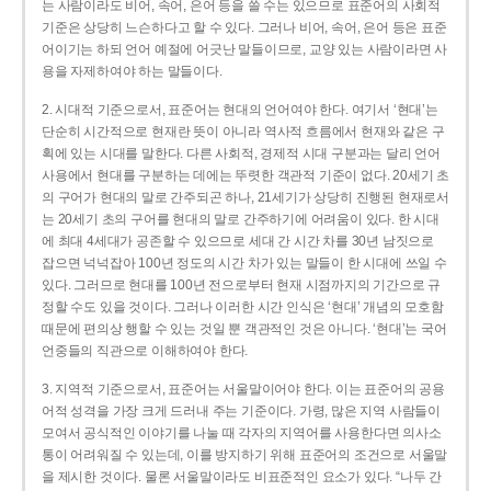
는 사람이라도 비어, 속어, 은어 등을 쓸 수는 있으므로 표준어의 사회적
기준은 상당히 느슨하다고 할 수 있다. 그러나 비어, 속어, 은어 등은 표준
어이기는 하되 언어 예절에 어긋난 말들이므로, 교양 있는 사람이라면 사
용을 자제하여야 하는 말들이다.
2. 시대적 기준으로서, 표준어는 현대의 언어여야 한다. 여기서 ‘현대’는
단순히 시간적으로 현재란 뜻이 아니라 역사적 흐름에서 현재와 같은 구
획에 있는 시대를 말한다. 다른 사회적, 경제적 시대 구분과는 달리 언어
사용에서 현대를 구분하는 데에는 뚜렷한 객관적 기준이 없다. 20세기 초
의 구어가 현대의 말로 간주되곤 하나, 21세기가 상당히 진행된 현재로서
는 20세기 초의 구어를 현대의 말로 간주하기에 어려움이 있다. 한 시대
에 최대 4세대가 공존할 수 있으므로 세대 간 시간 차를 30년 남짓으로
잡으면 넉넉잡아 100년 정도의 시간 차가 있는 말들이 한 시대에 쓰일 수
있다. 그러므로 현대를 100년 전으로부터 현재 시점까지의 기간으로 규
정할 수도 있을 것이다. 그러나 이러한 시간 인식은 ‘현대’ 개념의 모호함
때문에 편의상 행할 수 있는 것일 뿐 객관적인 것은 아니다. ‘현대’는 국어
언중들의 직관으로 이해하여야 한다.
3. 지역적 기준으로서, 표준어는 서울말이어야 한다. 이는 표준어의 공용
어적 성격을 가장 크게 드러내 주는 기준이다. 가령, 많은 지역 사람들이
모여서 공식적인 이야기를 나눌 때 각자의 지역어를 사용한다면 의사소
통이 어려워질 수 있는데, 이를 방지하기 위해 표준어의 조건으로 서울말
을 제시한 것이다. 물론 서울말이라도 비표준적인 요소가 있다. “나두 간