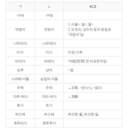
ㄱ
ㄴ
비고
-구려
-구료
1. 서울~, 알~, 찰~.
깍쟁이
깍정이
2. 도토리, 상수리 등의 받침은
‘깍정이’임.
나무라다
나무래다
미수
미시
미숫-가루.
바라다
바래다
‘바램[所望]’은 비표준어임.
상추
상치
~쌈.
시러베-아들
실업의-아들
주책
주착
←主着. ~망나니, ~없다.
지루-하다
지리-하다
←支離.
튀기
트기
허드레
허드래
허드렛-물, 허드렛-일.
호루라기
호루루기