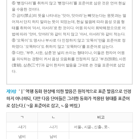
⑥ ‘뻗장다리’를 취하지 않고 ‘뻗정다리’를 표준어로 삼은 것은 언어 현실
을 수용한 것이다.
⑦ 금지(禁止)의 뜻을 나타내는 ‘앗아, 앗아라’는 빼앗는다는 원뜻과는 멀
어져서 단지 하지 말라는 뜻이 되었는데, 현실 발음에 따라 음성 모음 형
태를 취하여 ‘아서, 아서라’로 한 것이다. 어원 의식이 희박해졌으므로 어
법에 따라 ‘앗어, 앗어라’와 같이 적지 않고 ‘아서, 아서라’와 같이 적는다.
⑧ ‘오똑이’도 명사나 부사로 다 인정하지 않고 ‘오뚝이’만을 표준어로 정
하였다. ‘오똑하다’도 취하지 않고 ‘오뚝하다’를 표준어로 삼는다.
⑨ 다만, ‘부주, 사둔, 삼춘’은 널리 쓰이는 형태이나, 이들은 한자어 어원
을 의식하는 경향이 커서 음성 모음화를 인정하지 않고 ‘부조(扶助), 사돈
(査頓), 삼촌(三寸)’과 같이 한자어 발음을 그대로 쓴 것을 표준어로 삼았
다.
제9항
‘ㅣ’ 역행 동화 현상에 의한 발음은 원칙적으로 표준 발음으로 인정
하지 아니하되, 다만 다음 단어들은 그러한 동화가 적용된 형태를 표준어
로 삼는다.(ㄱ을 표준어로 삼고, ㄴ을 버림.)
ㄱ
ㄴ
비고
-내기
-나기
서울-, 시골-, 신출-, 풋-.
냄비
남비