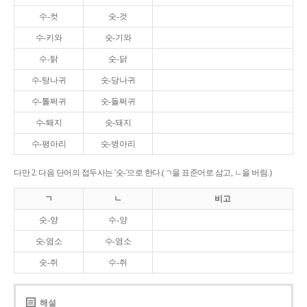
수-컷
숫-것
수-키와
숫-기와
수-탉
숫-닭
수-탕나귀
숫-당나귀
수-톨쩌귀
숫-돌쩌귀
수-퇘지
숫-돼지
수-평아리
숫-병아리
다만 2. 다음 단어의 접두사는 '숫-'으로 한다.(ㄱ을 표준어로 삼고, ㄴ을 버림.)
ㄱ
ㄴ
비고
숫-양
수-양
숫-염소
수-염소
숫-쥐
수-쥐
해설