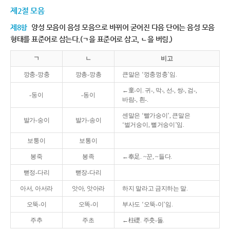
제2절 모음
제8항
양성 모음이 음성 모음으로 바뀌어 굳어진 다음 단어는 음성 모음
형태를 표준어로 삼는다.(ㄱ을 표준어로 삼고, ㄴ을 버림.)
ㄱ
ㄴ
비고
깡충-깡충
깡총-깡총
큰말은 ‘껑충껑충’임.
←童-이. 귀-, 막-, 선-, 쌍-, 검-,
-둥이
-동이
바람-, 흰-.
센말은 ‘빨가숭이’, 큰말은
발가-숭이
발가-송이
‘벌거숭이, 뻘거숭이’임.
보퉁이
보통이
봉죽
봉족
←奉足. ~꾼, ~들다.
뻗정-다리
뻗장-다리
아서, 아서라
앗아, 앗아라
하지 말라고 금지하는 말.
오뚝-이
오똑-이
부사도 ‘오뚝-이’임.
주추
주초
←柱礎. 주춧-돌.