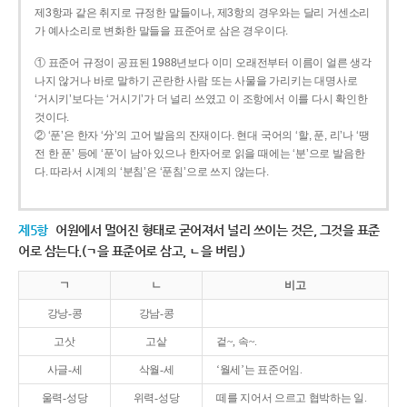
제3항과 같은 취지로 규정한 말들이나, 제3항의 경우와는 달리 거센소리
가 예사소리로 변화한 말들을 표준어로 삼은 경우이다.
① 표준어 규정이 공표된 1988년보다 이미 오래전부터 이름이 얼른 생각
나지 않거나 바로 말하기 곤란한 사람 또는 사물을 가리키는 대명사로
‘거시키’보다는 ‘거시기’가 더 널리 쓰였고 이 조항에서 이를 다시 확인한
것이다.
② ‘푼’은 한자 ‘分’의 고어 발음의 잔재이다. 현대 국어의 ‘할, 푼, 리’나 ‘땡
전 한 푼’ 등에 ‘푼’이 남아 있으나 한자어로 읽을 때에는 ‘분’으로 발음한
다. 따라서 시계의 ‘분침’은 ‘푼침’으로 쓰지 않는다.
제5항
어원에서 멀어진 형태로 굳어져서 널리 쓰이는 것은, 그것을 표준
어로 삼는다.(ㄱ을 표준어로 삼고, ㄴ을 버림.)
ㄱ
ㄴ
비고
강낭-콩
강남-콩
고삿
고샅
겉~, 속~.
사글-세
삭월-세
‘월세’는 표준어임.
울력-성당
위력-성당
떼를 지어서 으르고 협박하는 일.