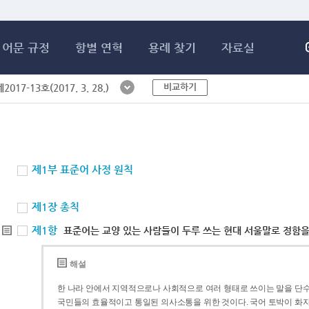
메인콘텐츠 바로가기
어문 규정
항별 연혁
용례 찾기
자료실
비교하기
017-13호(2017. 3. 28.)
제1부 표준어 사정 원칙
제1장 총칙
제1항
표준어는 교양 있는 사람들이 두루 쓰는 현대 서울말로 정함을
해설
한 나라 안에서 지역적으로나 사회적으로 여러 형태로 쓰이는 말을 단수
국민들의 효율적이고 통일된 의사소통을 위한 것이다. 국어 토박이 화자