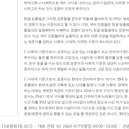
역적으로나 사회적으로 여러 가지로 나타나는 경우가 많은데, 이러한 여
시하고자 하는 것이 표준어 규정의 목적이다.
한글 맞춤법은 그러한 표준형을 문자로 적을 때 올바르게 표기하는 방법
의 전제가 되는 규정이라고 할 수 있다. 다만, 국어 언중들은 한글 맞춤
춤법으로 일원화하여 이해하는 경향이 있어서, 한글 맞춤법에는 표준어
있다. 이는 국어 언중들에게 실용적인 성격의 어문 규정을 제공하려는 
는 표준어를 정하는 사회적, 시대적, 지역적 기준이 제시되어 있다.
1. 사회적 기준으로서, 표준어는 교양 있는 사람들이 쓰는 언어여야 한다
루어지는 품위’를 뜻하므로 교양 있는 사람이란 사회적 품위를 갖춘 사람
어, 은어 등을 쓸 수는 있으므로 표준어의 사회적 기준은 상당히 느슨하다고
준어이기는 하되 언어 예절에 어긋난 말들이므로, 교양 있는 사람이라면
2. 시대적 기준으로서, 표준어는 현대의 언어여야 한다. 여기서 ‘현대
흐름에서 현재와 같은 구획에 있는 시대를 말한다. 다른 사회적, 경제적
하는 데에는 뚜렷한 객관적 기준이 없다. 20세기 초의 구어가 현대의 말
로서는 20세기 초의 구어를 현대의 말로 간주하기에 어려움이 있다. 한
시간 차를 30년 남짓으로 잡으면 넉넉잡아 100년 정도의 시간 차가 있
를 100년 전으로부터 현재 시점까지의 기간으로 규정할 수도 있을 것이다
호함 때문에 편의상 행할 수 있는 것일 뿐 객관적인 것은 아니다. ‘현대
3. 지역적 기준으로서, 표준어는 서울말이어야 한다. 이는 표준어의 공
154(방화3동 827)
대표 전화: 02-2669-9775(평일 09:00~18:00)
전송