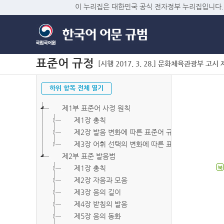
이 누리집은 대한민국 공식 전자정부 누리집입니다.
표준어 규정
[시행 2017. 3. 28.] 문화체육관광부 고시 제2
하위 항목 전체 열기
제1부 표준어 사정 원칙
제1장 총칙
제2장 발음 변화에 따른 표준어 규정
제3장 어휘 선택의 변화에 따른 표준어 규정
제2부 표준 발음법
제1장 총칙
북
제2장 자음과 모음
제3장 음의 길이
제4장 받침의 발음
제5장 음의 동화