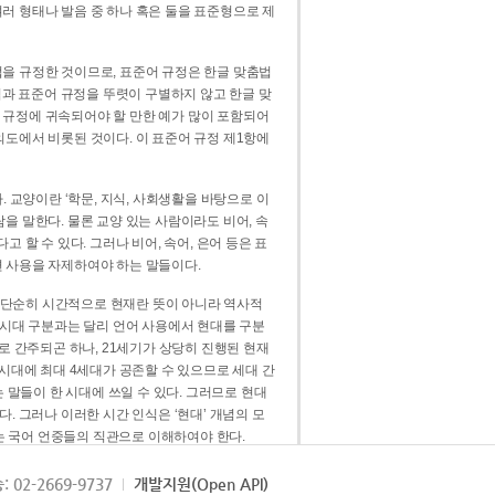
러 형태나 발음 중 하나 혹은 둘을 표준형으로 제
을 규정한 것이므로, 표준어 규정은 한글 맞춤법
법과 표준어 규정을 뚜렷이 구별하지 않고 한글 맞
 규정에 귀속되어야 할 만한 예가 많이 포함되어
의도에서 비롯된 것이다. 이 표준어 규정 제1항에
. 교양이란 ‘학문, 지식, 사회생활을 바탕으로 이
을 말한다. 물론 교양 있는 사람이라도 비어, 속
 할 수 있다. 그러나 비어, 속어, 은어 등은 표
 사용을 자제하여야 하는 말들이다.
’는 단순히 시간적으로 현재란 뜻이 아니라 역사적
 시대 구분과는 달리 언어 사용에서 현대를 구분
로 간주되곤 하나, 21세기가 상당히 진행된 현재
 시대에 최대 4세대가 공존할 수 있으므로 세대 간
는 말들이 한 시대에 쓰일 수 있다. 그러므로 현대
. 그러나 이러한 시간 인식은 ‘현대’ 개념의 모
’는 국어 언중들의 직관으로 이해하여야 한다.
용어적 성격을 가장 크게 드러내 주는 기준이다.
: 02-2669-9737
개발지원(Open API)