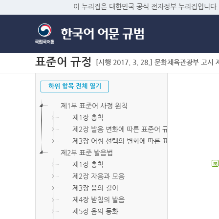
이 누리집은 대한민국 공식 전자정부 누리집입니다.
표준어 규정
[시행 2017. 3. 28.] 문화체육관광부 고시 제2
하위 항목 전체 열기
제1부 표준어 사정 원칙
제1장 총칙
제2장 발음 변화에 따른 표준어 규정
제3장 어휘 선택의 변화에 따른 표준어 규정
제2부 표준 발음법
제1장 총칙
북
제2장 자음과 모음
제3장 음의 길이
제4장 받침의 발음
제5장 음의 동화