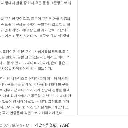
러 형태나 발음 중 하나 혹은 둘을 표준형으로 제
을 규정한 것이므로, 표준어 규정은 한글 맞춤법
법과 표준어 규정을 뚜렷이 구별하지 않고 한글 맞
 규정에 귀속되어야 할 만한 예가 많이 포함되어
의도에서 비롯된 것이다. 이 표준어 규정 제1항에
. 교양이란 ‘학문, 지식, 사회생활을 바탕으로 이
을 말한다. 물론 교양 있는 사람이라도 비어, 속
 할 수 있다. 그러나 비어, 속어, 은어 등은 표
 사용을 자제하여야 하는 말들이다.
’는 단순히 시간적으로 현재란 뜻이 아니라 역사적
 시대 구분과는 달리 언어 사용에서 현대를 구분
로 간주되곤 하나, 21세기가 상당히 진행된 현재
 시대에 최대 4세대가 공존할 수 있으므로 세대 간
는 말들이 한 시대에 쓰일 수 있다. 그러므로 현대
. 그러나 이러한 시간 인식은 ‘현대’ 개념의 모
’는 국어 언중들의 직관으로 이해하여야 한다.
용어적 성격을 가장 크게 드러내 주는 기준이다.
: 02-2669-9737
개발지원(Open API)