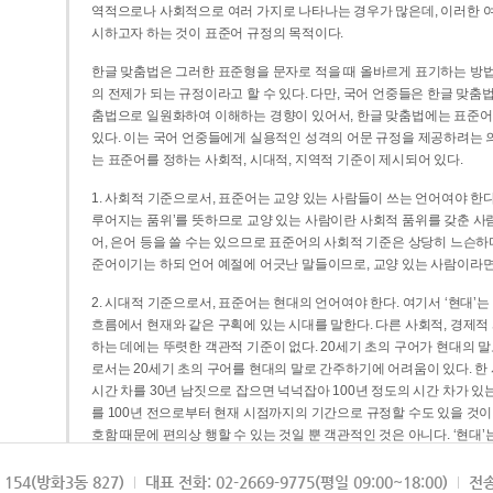
역적으로나 사회적으로 여러 가지로 나타나는 경우가 많은데, 이러한 여
시하고자 하는 것이 표준어 규정의 목적이다.
한글 맞춤법은 그러한 표준형을 문자로 적을 때 올바르게 표기하는 방법
의 전제가 되는 규정이라고 할 수 있다. 다만, 국어 언중들은 한글 맞춤
춤법으로 일원화하여 이해하는 경향이 있어서, 한글 맞춤법에는 표준어
있다. 이는 국어 언중들에게 실용적인 성격의 어문 규정을 제공하려는 
는 표준어를 정하는 사회적, 시대적, 지역적 기준이 제시되어 있다.
1. 사회적 기준으로서, 표준어는 교양 있는 사람들이 쓰는 언어여야 한다
루어지는 품위’를 뜻하므로 교양 있는 사람이란 사회적 품위를 갖춘 사람
어, 은어 등을 쓸 수는 있으므로 표준어의 사회적 기준은 상당히 느슨하다고
준어이기는 하되 언어 예절에 어긋난 말들이므로, 교양 있는 사람이라면
2. 시대적 기준으로서, 표준어는 현대의 언어여야 한다. 여기서 ‘현대
흐름에서 현재와 같은 구획에 있는 시대를 말한다. 다른 사회적, 경제적
하는 데에는 뚜렷한 객관적 기준이 없다. 20세기 초의 구어가 현대의 말
로서는 20세기 초의 구어를 현대의 말로 간주하기에 어려움이 있다. 한
시간 차를 30년 남짓으로 잡으면 넉넉잡아 100년 정도의 시간 차가 있
를 100년 전으로부터 현재 시점까지의 기간으로 규정할 수도 있을 것이다
호함 때문에 편의상 행할 수 있는 것일 뿐 객관적인 것은 아니다. ‘현대
3. 지역적 기준으로서, 표준어는 서울말이어야 한다. 이는 표준어의 공
154(방화3동 827)
대표 전화: 02-2669-9775(평일 09:00~18:00)
전송