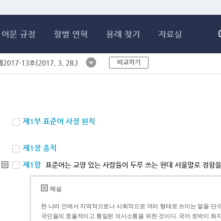
메인콘텐츠 바로가기
어문 규정
항별 연혁
용례 찾기
자료실
비교하기
017-13호(2017. 3. 28.)
제1부 표준어 사정 원칙
제1장 총칙
제1항
표준어는 교양 있는 사람들이 두루 쓰는 현대 서울말로 정함을
해설
한 나라 안에서 지역적으로나 사회적으로 여러 형태로 쓰이는 말을 단수
국민들의 효율적이고 통일된 의사소통을 위한 것이다. 국어 토박이 화자