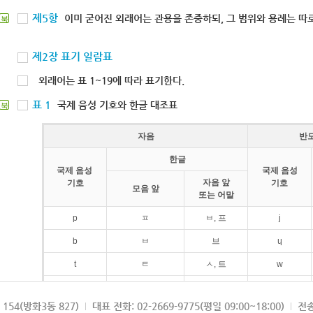
제5항
이미 굳어진 외래어는 관용을 존중하되, 그 범위와 용례는 따로
북
제2장 표기 일람표
외래어는 표 1~19에 따라 표기한다.
표 1
국제 음성 기호와 한글 대조표
북
자음
반
한글
국제 음성
국제 음성
자음 앞
기호
기호
모음 앞
또는 어말
p
ㅍ
ㅂ, 프
j
b
ㅂ
브
ɥ
t
ㅌ
ㅅ, 트
w
d
ㄷ
드
154(방화3동 827)
대표 전화: 02-2669-9775(평일 09:00~18:00)
전송
k
ㅋ
ㄱ, 크