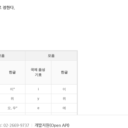
 정한다.
모음
모음
국제 음성
한글
한글
기호
이*
i
이
위
y
위
오, 우*
e
에
ø
외
: 02-2669-9737
개발지원(Open API)
ɛ
에