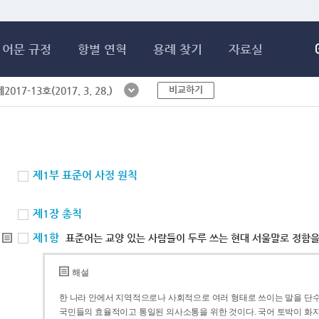
메인콘텐츠 바로가기
어문 규정
항별 연혁
용례 찾기
자료실
비교하기
017-13호(2017. 3. 28.)
제1부 표준어 사정 원칙
제1장 총칙
제1항
표준어는 교양 있는 사람들이 두루 쓰는 현대 서울말로 정함을
해설
한 나라 안에서 지역적으로나 사회적으로 여러 형태로 쓰이는 말을 단수
국민들의 효율적이고 통일된 의사소통을 위한 것이다. 국어 토박이 화자