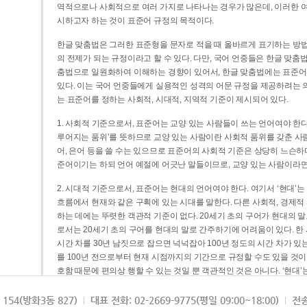
역적으로나 사회적으로 여러 가지로 나타나는 경우가 많은데, 이러한 여
시하고자 하는 것이 표준어 규정의 목적이다.
한글 맞춤법은 그러한 표준형을 문자로 적을 때 올바르게 표기하는 방법
의 전제가 되는 규정이라고 할 수 있다. 다만, 국어 언중들은 한글 맞춤
춤법으로 일원화하여 이해하는 경향이 있어서, 한글 맞춤법에는 표준어
있다. 이는 국어 언중들에게 실용적인 성격의 어문 규정을 제공하려는 
는 표준어를 정하는 사회적, 시대적, 지역적 기준이 제시되어 있다.
1. 사회적 기준으로서, 표준어는 교양 있는 사람들이 쓰는 언어여야 한다
루어지는 품위’를 뜻하므로 교양 있는 사람이란 사회적 품위를 갖춘 사람
어, 은어 등을 쓸 수는 있으므로 표준어의 사회적 기준은 상당히 느슨하다고
준어이기는 하되 언어 예절에 어긋난 말들이므로, 교양 있는 사람이라면
2. 시대적 기준으로서, 표준어는 현대의 언어여야 한다. 여기서 ‘현대
흐름에서 현재와 같은 구획에 있는 시대를 말한다. 다른 사회적, 경제적
하는 데에는 뚜렷한 객관적 기준이 없다. 20세기 초의 구어가 현대의 말
로서는 20세기 초의 구어를 현대의 말로 간주하기에 어려움이 있다. 한
시간 차를 30년 남짓으로 잡으면 넉넉잡아 100년 정도의 시간 차가 있
를 100년 전으로부터 현재 시점까지의 기간으로 규정할 수도 있을 것이다
호함 때문에 편의상 행할 수 있는 것일 뿐 객관적인 것은 아니다. ‘현대
3. 지역적 기준으로서, 표준어는 서울말이어야 한다. 이는 표준어의 공
154(방화3동 827)
대표 전화: 02-2669-9775(평일 09:00~18:00)
전송