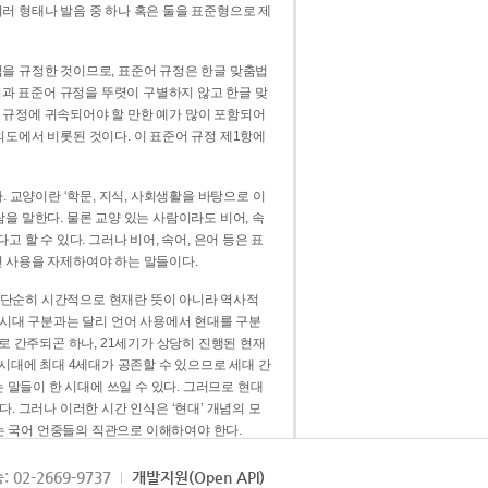
러 형태나 발음 중 하나 혹은 둘을 표준형으로 제
을 규정한 것이므로, 표준어 규정은 한글 맞춤법
법과 표준어 규정을 뚜렷이 구별하지 않고 한글 맞
 규정에 귀속되어야 할 만한 예가 많이 포함되어
의도에서 비롯된 것이다. 이 표준어 규정 제1항에
. 교양이란 ‘학문, 지식, 사회생활을 바탕으로 이
을 말한다. 물론 교양 있는 사람이라도 비어, 속
 할 수 있다. 그러나 비어, 속어, 은어 등은 표
 사용을 자제하여야 하는 말들이다.
’는 단순히 시간적으로 현재란 뜻이 아니라 역사적
 시대 구분과는 달리 언어 사용에서 현대를 구분
로 간주되곤 하나, 21세기가 상당히 진행된 현재
 시대에 최대 4세대가 공존할 수 있으므로 세대 간
는 말들이 한 시대에 쓰일 수 있다. 그러므로 현대
. 그러나 이러한 시간 인식은 ‘현대’ 개념의 모
’는 국어 언중들의 직관으로 이해하여야 한다.
용어적 성격을 가장 크게 드러내 주는 기준이다.
: 02-2669-9737
개발지원(Open API)