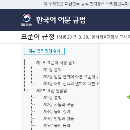
이 누리집은 대한민국 공식 전자정부 누리집입니다.
표준어 규정
[시행 2017. 3. 28.] 문화체육관광부 고시 제2
하위 항목 전체 열기
제1부 표준어 사정 원칙
제1장 총칙
제2장 발음 변화에 따른 표준어 규정
제3장 어휘 선택의 변화에 따른 표준어 규정
제2부 표준 발음법
제1장 총칙
북
제2장 자음과 모음
제3장 음의 길이
제4장 받침의 발음
제5장 음의 동화