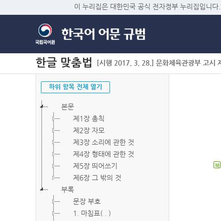
이 누리집은 대한민국 공식 전자정부 누리집입니다.
한글 맞춤법
[시행 2017. 3. 28.] 문화체육관광부 고시 제2
하위 항목 전체 열기
본문
제1장 총칙
제2장 자모
제3장 소리에 관한 것
제4장 형태에 관한 것
제5장 띄어쓰기
북
제6장 그 밖의 것
부록
문장 부호
1. 마침표( . )