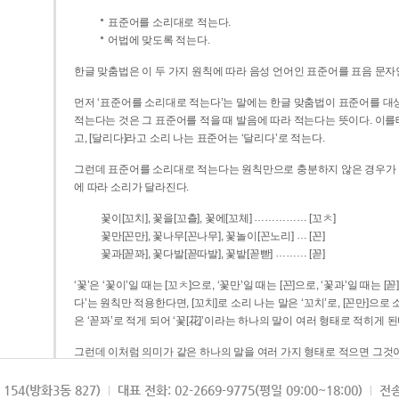
표준어를 소리대로 적는다.
어법에 맞도록 적는다.
한글 맞춤법은 이 두 가지 원칙에 따라 음성 언어인 표준어를 표음 문자
먼저 ‘표준어를 소리대로 적는다’는 말에는 한글 맞춤법이 표준어를 대상
적는다는 것은 그 표준어를 적을 때 발음에 따라 적는다는 뜻이다. 이를테면 [나무]라고 소리 나는 표준어는 ‘나무’로 적
고, [달리다]라고 소리 나는 표준어는 ‘달리다’로 적는다.
그런데 표준어를 소리대로 적는다는 원칙만으로 충분하지 않은 경우가 있다
에 따라 소리가 달라진다.
……………
꽃이[꼬치], 꽃을[꼬츨], 꽃에[꼬체]
[꼬ㅊ]
…
꽃만[꼰만], 꽃나무[꼰나무], 꽃놀이[꼰노리]
[꼰]
………
꽃과[꼳꽈], 꽃다발[꼳따발], 꽃밭[꼳빧]
[꼳]
‘꽃’은 ‘꽃이’일 때는 [꼬ㅊ]으로, ‘꽃만’일 때는 [꼰]으로, ‘꽃과’일 때는
다’는 원칙만 적용한다면, [꼬치]로 소리 나는 말은 ‘꼬치’로, [꼰만]으로 소리 나는 말은 ‘꼰만’으로, [꼳꽈]로 소리 나는 말
은 ‘꼳꽈’로 적게 되어 ‘꽃[花]’이라는 하나의 말이 여러 형태로 적히게 된
그런데 이처럼 의미가 같은 하나의 말을 여러 가지 형태로 적으면 그것이
은 하나의 말은 형태를 하나로 고정하여 일관되게 적어야 의미를 파악하기가 
되게 적는 것이 의미를 파악하는 데 효과적이다.
154(방화3동 827)
대표 전화: 02-2669-9775(평일 09:00~18:00)
전송