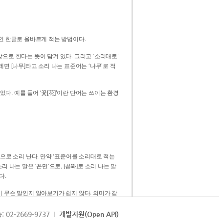
인 한글로 올바르게 적는 방법이다.
으로 한다는 뜻이 담겨 있다. 그리고 ‘소리대로’
. 예를 들어 ‘꽃[花]’이란 단어는 쓰이는 환경
 [꼳]으로 소리 난다. 만약 ‘표준어를 소리대로 적는
다.
 무슨 말인지 알아보기가 쉽지 않다. 의미가 같
쉽다. 즉 ‘꽃, 꼰, 꼳’보다는 ‘꽃’ 하나로 일관
: 02-2669-9737
개발지원(Open API)