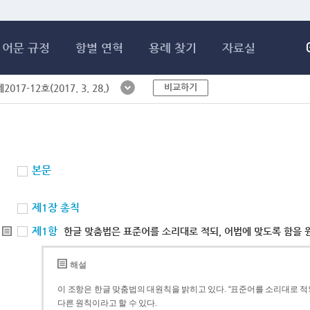
메인콘텐츠 바로가기
어문 규정
항별 연혁
용례 찾기
자료실
비교하기
017-12호(2017. 3. 28.)
본문
제1장 총칙
제1항
한글 맞춤법은 표준어를 소리대로 적되, 어법에 맞도록 함을 
해설
이 조항은 한글 맞춤법의 대원칙을 밝히고 있다. “표준어를 소리대로 적되
다른 원칙이라고 할 수 있다.