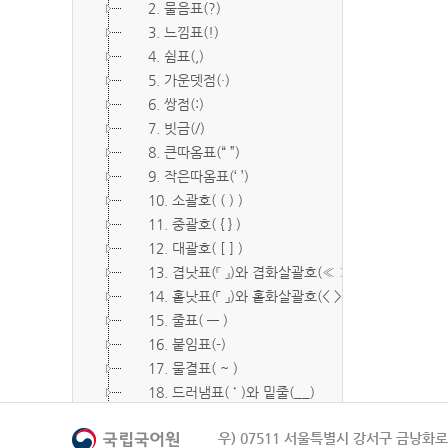
2. 물음표(?)
3. 느낌표(!)
4. 쉼표(,)
5. 가운뎃점(·)
6. 쌍점(:)
7. 빗금(/)
8. 큰따옴표(“ ”)
9. 작은따옴표(‘ ’)
10. 소괄호( ( ) )
11. 중괄호( { } )
12. 대괄호( [ ] )
13. 겹낫표(『 』)와 겹화살괄호(≪ ≫)
14. 홑낫표(「 」)와 홑화살괄호(< >)
15. 줄표( ― )
16. 붙임표(-)
17. 물결표( ~ )
18. 드러냄표( ˙ )와 밑줄(__)
19. 숨김표( O, X )
우) 07511 서울특별시 강서구 금낭화로 
20. 빠짐표( □ )