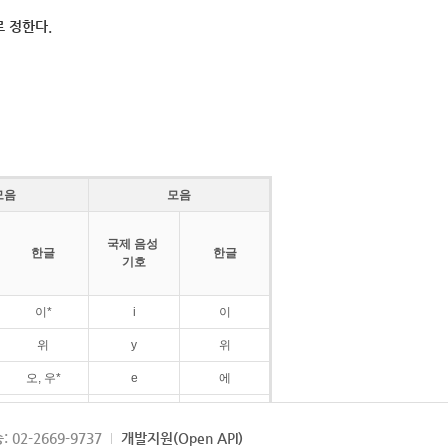
 정한다.
모음
모음
국제 음성
한글
한글
기호
이*
i
이
위
y
위
오, 우*
e
에
ø
외
: 02-2669-9737
개발지원(Open API)
ɛ
에