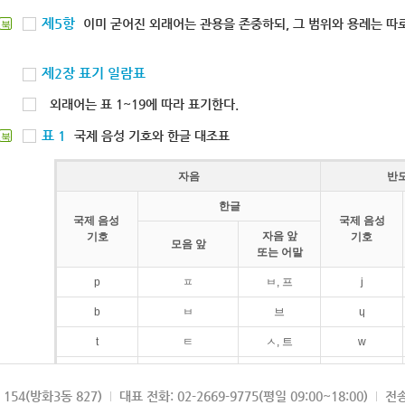
제5항
이미 굳어진 외래어는 관용을 존중하되, 그 범위와 용례는 따로
북
제2장 표기 일람표
외래어는 표 1~19에 따라 표기한다.
표 1
국제 음성 기호와 한글 대조표
북
자음
반
한글
국제 음성
국제 음성
자음 앞
기호
기호
모음 앞
또는 어말
p
ㅍ
ㅂ, 프
j
b
ㅂ
브
ɥ
t
ㅌ
ㅅ, 트
w
d
ㄷ
드
154(방화3동 827)
대표 전화: 02-2669-9775(평일 09:00~18:00)
전송
k
ㅋ
ㄱ, 크