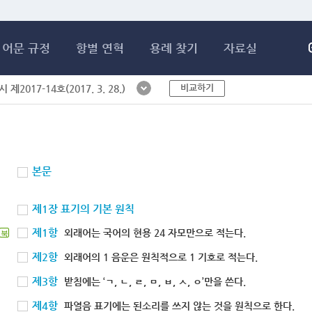
메인콘텐츠 바로가기
어문 규정
항별 연혁
용례 찾기
자료실
비교하기
제2017-14호(2017. 3. 28.)
본문
제1장 표기의 기본 원칙
제1항
외래어는 국어의 현용 24 자모만으로 적는다.
북
제2항
외래어의 1 음운은 원칙적으로 1 기호로 적는다.
제3항
받침에는 ‘ㄱ, ㄴ, ㄹ, ㅁ, ㅂ, ㅅ, ㅇ’만을 쓴다.
제4항
파열음 표기에는 된소리를 쓰지 않는 것을 원칙으로 한다.