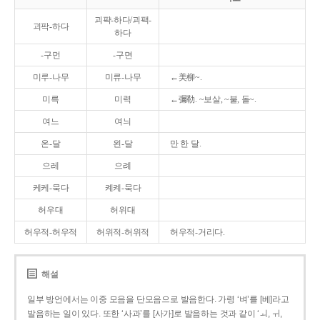
괴퍅-하다/괴팩-
괴팍-하다
하다
-구먼
-구면
미루-나무
미류-나무
←美柳~.
미륵
미력
←彌勒. ~보살, ~불, 돌~.
여느
여늬
온-달
왼-달
만 한 달.
으레
으례
케케-묵다
켸켸-묵다
허우대
허위대
허우적-허우적
허위적-허위적
허우적-거리다.
해설
일부 방언에서는 이중 모음을 단모음으로 발음한다. 가령 ‘벼’를 [베]라고
발음하는 일이 있다. 또한 ‘사과’를 [사가]로 발음하는 것과 같이 ‘ㅚ, ㅟ,