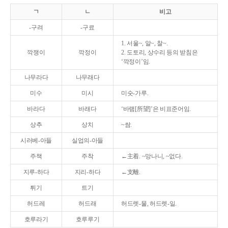
ㄱ
ㄴ
비고
-구려
-구료
1. 서울~, 알~, 찰~.
깍쟁이
깍정이
2. 도토리, 상수리 등의 받침은
‘깍정이’임.
나무라다
나무래다
미수
미시
미숫-가루.
바라다
바래다
‘바램[所望]’은 비표준어임.
상추
상치
~쌈.
시러베-아들
실업의-아들
주책
주착
←主着. ~망나니, ~없다.
지루-하다
지리-하다
←支離.
튀기
트기
허드레
허드래
허드렛-물, 허드렛-일.
호루라기
호루루기