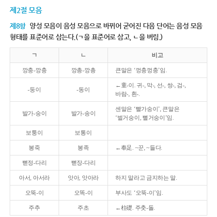
제2절 모음
제8항
양성 모음이 음성 모음으로 바뀌어 굳어진 다음 단어는 음성 모음
형태를 표준어로 삼는다.(ㄱ을 표준어로 삼고, ㄴ을 버림.)
ㄱ
ㄴ
비고
깡충-깡충
깡총-깡총
큰말은 ‘껑충껑충’임.
←童-이. 귀-, 막-, 선-, 쌍-, 검-,
-둥이
-동이
바람-, 흰-.
센말은 ‘빨가숭이’, 큰말은
발가-숭이
발가-송이
‘벌거숭이, 뻘거숭이’임.
보퉁이
보통이
봉죽
봉족
←奉足. ~꾼, ~들다.
뻗정-다리
뻗장-다리
아서, 아서라
앗아, 앗아라
하지 말라고 금지하는 말.
오뚝-이
오똑-이
부사도 ‘오뚝-이’임.
주추
주초
←柱礎. 주춧-돌.