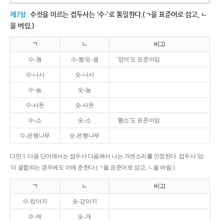
제7항
수컷을 이르는 접두사는 '수-'로 통일한다.(ㄱ을 표준어로 삼고, ㄴ
을 버림.)
ㄱ
ㄴ
비고
수-꿩
수-퀑/숫-꿩
'장끼'도 표준어임.
수-나사
숫-나사
수-놈
숫-놈
수-사돈
숫-사돈
수-소
숫-소
'황소'도 표준어임.
수-은행나무
숫-은행나무
다만 1. 다음 단어에서는 접두사 다음에서 나는 거센소리를 인정한다. 접두사 '암-
'이 결합되는 경우에도 이에 준한다.(ㄱ을 표준어로 삼고, ㄴ을 버림.)
ㄱ
ㄴ
비고
수-캉아지
숫-강아지
수-캐
숫-개