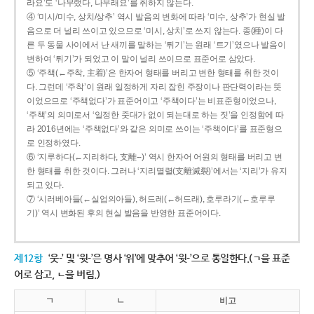
라요’도 ‘나무랬다, 나무래요’를 취하지 않는다.
④ ‘미시/미수, 상치/상추’ 역시 발음의 변화에 따라 ‘미수, 상추’가 현실 발
음으로 더 널리 쓰이고 있으므로 ‘미시, 상치’로 쓰지 않는다. 종(種)이 다
른 두 동물 사이에서 난 새끼를 말하는 ‘튀기’는 원래 ‘트기’였으나 발음이
변하여 ‘튀기’가 되었고 이 말이 널리 쓰이므로 표준어로 삼았다.
⑤ ‘주책(←주착, 主着)’은 한자어 형태를 버리고 변한 형태를 취한 것이
다. 그런데 ‘주착’이 원래 일정하게 자리 잡힌 주장이나 판단력이라는 뜻
이었으므로 ‘주책없다’가 표준어이고 ‘주책이다’는 비표준형이었으나,
‘주책’의 의미로서 ‘일정한 줏대가 없이 되는대로 하는 짓’을 인정함에 따
라 2016년에는 ‘주책없다’와 같은 의미로 쓰이는 ‘주책이다’를 표준형으
로 인정하였다.
⑥ ‘지루하다(←지리하다, 支離--)’ 역시 한자어 어원의 형태를 버리고 변
한 형태를 취한 것이다. 그러나 ‘지리멸렬(支離滅裂)’에서는 ‘지리’가 유지
되고 있다.
⑦ ‘시러베아들(←실업의아들), 허드레(←허드래), 호루라기(←호루루
기)’ 역시 변화된 후의 현실 발음을 반영한 표준어이다.
제12항
‘웃-’ 및 ‘윗-’은 명사 ‘위’에 맞추어 ‘윗-’으로 통일한다.(ㄱ을 표준
어로 삼고, ㄴ을 버림.)
ㄱ
ㄴ
비고