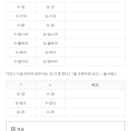
수-컷
숫-것
수-키와
숫-기와
수-탉
숫-닭
수-탕나귀
숫-당나귀
수-톨쩌귀
숫-돌쩌귀
수-퇘지
숫-돼지
수-평아리
숫-병아리
다만 2. 다음 단어의 접두사는 '숫-'으로 한다.(ㄱ을 표준어로 삼고, ㄴ을 버림.)
ㄱ
ㄴ
비고
숫-양
수-양
숫-염소
수-염소
숫-쥐
수-쥐
해설