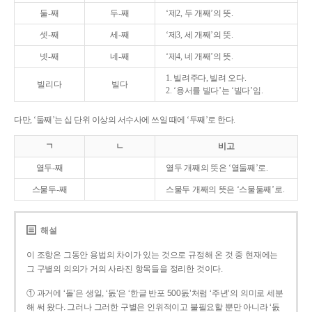
둘-째
두-째
‘제2, 두 개째’의 뜻.
셋-째
세-째
‘제3, 세 개째’의 뜻.
넷-째
네-째
‘제4, 네 개째’의 뜻.
1. 빌려주다, 빌려 오다.
빌리다
빌다
2. ‘용서를 빌다’는 ‘빌다’임.
다만, ‘둘째’는 십 단위 이상의 서수사에 쓰일 때에 ‘두째’로 한다.
ㄱ
ㄴ
비고
열두-째
열두 개째의 뜻은 ‘열둘째’로.
스물두-째
스물두 개째의 뜻은 ‘스물둘째’로.
해설
이 조항은 그동안 용법의 차이가 있는 것으로 규정해 온 것 중 현재에는
그 구별의 의의가 거의 사라진 항목들을 정리한 것이다.
① 과거에 ‘돌’은 생일, ‘돐’은 ‘한글 반포 500돐’처럼 ‘주년’의 의미로 세분
해 써 왔다. 그러나 그러한 구별은 인위적이고 불필요할 뿐만 아니라 ‘돐