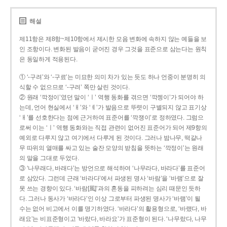
해설
제11항은 제8항~제10항에서 제시한 모음 변화에 속하지 않는 예들을 보
인 조항이다. 변화된 발음이 굳어진 경우 그것을 표준으로 삼는다는 원칙
은 동일하게 적용된다.
① ‘-구려’와 ‘-구료’는 미묘한 의미 차가 있는 듯도 하나 언중이 분명히 의
식할 수 없으므로 ‘-구려’ 쪽만 살린 것이다.
② 원래 ‘깍정이’였던 말이 ‘ㅣ’ 역행 동화를 겪으면 ‘깍젱이’가 되어야 하
는데, 언어 현실에서 ‘ㅐ’와 ‘ㅔ’가 발음으로 뚜렷이 구별되지 않고 표기상
‘ㅐ’를 선호한다는 점에 근거하여 표준어를 ‘깍쟁이’로 정하였다. 그럼으
로써 이는 ‘ㅣ’ 역행 동화와는 직접 관련이 없어진 표준어가 되어 제9항의
예외로 다루지 않고 여기에서 다루게 된 것이다. 그러나 밤나무, 떡갈나
무 따위의 열매를 싸고 있는 술잔 모양의 받침을 뜻하는 ‘깍정이’는 원래
의 말을 그대로 두었다.
③ ‘나무래다, 바래다’는 방언으로 해석하여 ‘나무라다, 바라다’를 표준어
로 삼았다. 그런데 근래 ‘바라다’에서 파생된 명사 ‘바람’을 ‘바램’으로 잘
못 쓰는 경향이 있다. ‘바람[風]’과의 혼동을 피하려는 심리 때문인 듯하
다. 그러나 동사가 ‘바라다’인 이상 그로부터 파생된 명사가 ‘바램’이 될
수는 없어 비고에서 이를 명기하였다. ‘바라다’의 활용형으로, ‘바랬다, 바
래요’는 비표준형이고 ‘바랐다, 바라요’가 표준형이 된다. ‘나무랐다, 나무