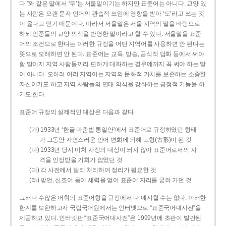
다.”와 같은 말에서 ‘두’는 서울말이기는 하지만 표준어는 아니다. 교양 있
는 사람은 오랜 문자 언어의 관습적 쓰임에 영향을 받아 ‘도’라고 쓰는 것
이 옳다고 믿기 때문이다. 따라서 서울말은 서울 지역의 말을 바탕으로
하되 언중들의 교양 의식을 반영한 말이라고 할 수 있다. 서울말을 표준
어의 조건으로 한다는 이러한 규정을 어떤 지역어를 사용하면 안 된다는
뜻으로 오해하면 안 된다. 표준어는 교육, 방송, 공식적 담화 등에서 써야
할 말이지 지역 사람들끼리 편하게 대화하는 경우에까지 꼭 써야 하는 말
이 아니다. 오히려 여러 지역어는 지역의 문화적 가치를 보존하는 소중한
자산이기도 하고 지역 사람들의 연대 의식을 강화하는 긍정적 기능을 하
기도 한다.
표준어 규정의 실제적인 대상은 다음과 같다.
(가) 1933년 ‘한글 마춤법 통일안’에서 표준어로 규정하였던 형태
가 그동안 자연스러운 언어 변화에 의해 고형(古形)이 된 것
(나) 1933년 당시 미처 사정의 대상이 되지 않아 표준어로서의 자
격을 인정받을 기회가 없었던 것
(다) 각 사전에서 달리 처리하여 정리가 필요한 것
(라) 방언, 신조어 등이 세력을 얻어 표준어 자리를 굳혀 가던 것
그러나 수많은 어휘의 표준어형을 규정에서 다 예시할 수는 없다. 이러한
한계를 보완하고자 국립국어원에서는 인터넷으로 “표준국어대사전”을
제공하고 있다. 인터넷판 “표준국어대사전”은 1999년에 초판이 발간된