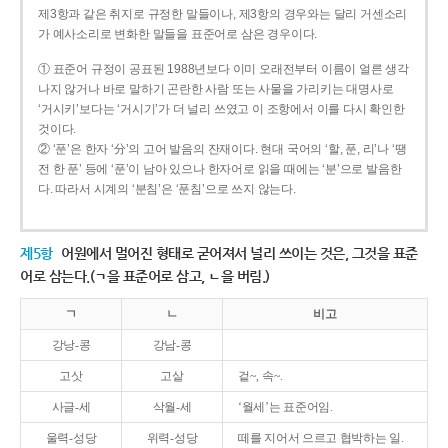
제3항과 같은 취지로 규정한 말들이나, 제3항의 경우와는 달리 거센소리
가 예사소리로 변화한 말들을 표준어로 삼은 경우이다.
① 표준어 규정이 공표된 1988년보다 이미 오래전부터 이름이 얼른 생각
나지 않거나 바로 말하기 곤란한 사람 또는 사물을 가리키는 대명사로
‘거시키’보다는 ‘거시기’가 더 널리 쓰였고 이 조항에서 이를 다시 확인한
것이다.
② ‘푼’은 한자 ‘分’의 고어 발음의 잔재이다. 현대 국어의 ‘할, 푼, 리’나 ‘땡
전 한 푼’ 등에 ‘푼’이 남아 있으나 한자어로 읽을 때에는 ‘분’으로 발음한
다. 따라서 시계의 ‘분침’은 ‘푼침’으로 쓰지 않는다.
제5항
어원에서 멀어진 형태로 굳어져서 널리 쓰이는 것은, 그것을 표준
어로 삼는다.(ㄱ을 표준어로 삼고, ㄴ을 버림.)
ㄱ
ㄴ
비고
강낭-콩
강남-콩
고삿
고샅
겉~, 속~.
사글-세
삭월-세
‘월세’는 표준어임.
울력-성당
위력-성당
떼를 지어서 으르고 협박하는 일.