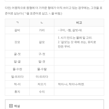
다만, 어원적으로 원형에 더 가까운 형태가 아직 쓰이고 있는 경우에는, 그것을 표
준어로 삼는다.(ㄱ을 표준어로 삼고, ㄴ을 버림.)
ㄱ
ㄴ
비고
갈비
가리
~구이, ~찜, 갈빗-대.
1. 사기 만드는 물레 밑 고리.
갓모
갈모
2. '갈모'는 갓 위에 쓰는, 유지로
만든 우비.
굴-젓
구-젓
말-곁
말-겻
물-수란
물-수랄
밀-뜨리다
미-뜨리다
적-이
저으기
적이-나, 적이나-하면.
휴지
수지
해설