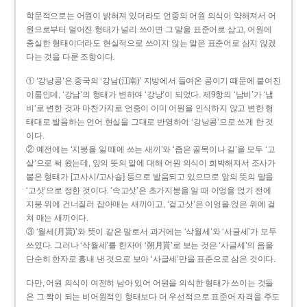
학문적으로는 어원이 밝혀져 있더라도 언중의 어원 의식이 약해져서 어
원으로부터 멀어진 형태가 널리 쓰이면 그 말을 표준어로 삼고, 어원에
충실한 형태이더라도 현실적으로 쓰이지 않는 말은 표준어로 삼지 않겠
다는 것을 다룬 조항이다.
① ‘강낭콩’은 중국의 ‘강남(江南)’ 지방에서 들여온 콩이기 때문에 붙여진
이름인데, ‘강남’의 형태가 변하여 ‘강낭’이 되었다. 제9항의 ‘남비’가 ‘냄
비’로 변한 것과 마찬가지로 언중이 이미 어원을 인식하지 않고 변한 형
태대로 발음하는 언어 현실을 그대로 반영하여 ‘강낭콩’으로 쓰게 한 것
이다.
② 예전에는 ‘지붕을 일 때에 쓰는 새끼’와 ‘좁은 골목이나 길’을 모두 ‘고
샅’으로 써 왔는데, 앞의 뜻의 말에 대해 어원 의식이 희박해져서 조사가
붙은 형태가 [고사시/고사슬] 등으로 발음되고 있으므로 앞의 뜻의 말을
‘고삿’으로 정한 것이다. ‘속고삿’은 초가지붕을 일 때 이엉을 얹기 전에
지붕 위에 건너질러 잡아매는 새끼이고, ‘겉고삿’은 이엉을 얹은 위에 걸
쳐 매는 새끼이다.
③ ‘월세(月貰)’와 뜻이 같은 말로서 과거에는 ‘삭월세’와 ‘사글세’가 모두
쓰였다. 그러나 ‘삭월세’를 한자어 ‘朔月貰’로 보는 것은 ‘사글세’의 음을
단순히 한자로 흉내 낸 것으로 보아 ‘사글세’만을 표준으로 삼은 것이다.
다만, 어원 의식이 여전히 남아 있어 어원을 의식한 형태가 쓰이는 것들
은 그 짝이 되는 비어원적인 형태보다 더 우선적으로 표준어 자격을 주도