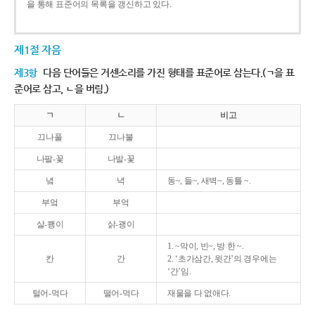
을 통해 표준어의 목록을 갱신하고 있다.
제1절 자음
제3항
다음 단어들은 거센소리를 가진 형태를 표준어로 삼는다.(ㄱ을 표
준어로 삼고, ㄴ을 버림.)
ㄱ
ㄴ
비고
끄나풀
끄나불
나팔-꽃
나발-꽃
녘
녁
동~, 들~, 새벽~, 동틀 ~.
부엌
부억
살-쾡이
삵-괭이
1. ~막이, 빈~, 방 한 ~.
칸
간
2. ‘초가삼간, 윗간’의 경우에는
‘간’임.
털어-먹다
떨어-먹다
재물을 다 없애다.