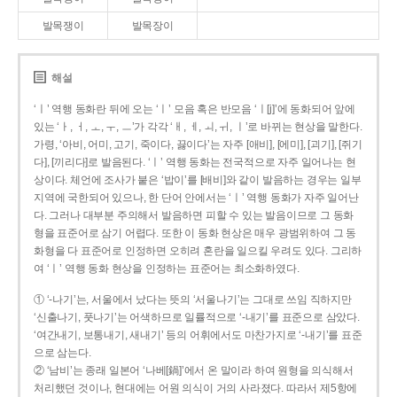
발목쟁이
발목장이
해설
‘ㅣ’ 역행 동화란 뒤에 오는 ‘ㅣ’ 모음 혹은 반모음 ‘ㅣ[j]’에 동화되어 앞에
있는 ‘ㅏ, ㅓ, ㅗ, ㅜ, ㅡ’가 각각 ‘ㅐ, ㅔ, ㅚ, ㅟ, ㅣ’로 바뀌는 현상을 말한다.
가령, ‘아비, 어미, 고기, 죽이다, 끓이다’는 자주 [애비], [에미], [괴기], [쥐기
다], [끼리다]로 발음된다. ‘ㅣ’ 역행 동화는 전국적으로 자주 일어나는 현
상이다. 체언에 조사가 붙은 ‘밥이’를 [배비]와 같이 발음하는 경우는 일부
지역에 국한되어 있으나, 한 단어 안에서는 ‘ㅣ’ 역행 동화가 자주 일어난
다. 그러나 대부분 주의해서 발음하면 피할 수 있는 발음이므로 그 동화
형을 표준어로 삼기 어렵다. 또한 이 동화 현상은 매우 광범위하여 그 동
화형을 다 표준어로 인정하면 오히려 혼란을 일으킬 우려도 있다. 그리하
여 ‘ㅣ’ 역행 동화 현상을 인정하는 표준어는 최소화하였다.
① ‘-나기’는, 서울에서 났다는 뜻의 ‘서울나기’는 그대로 쓰임 직하지만
‘신출나기, 풋나기’는 어색하므로 일률적으로 ‘-내기’를 표준으로 삼았다.
‘여간내기, 보통내기, 새내기’ 등의 어휘에서도 마찬가지로 ‘-내기’를 표준
으로 삼는다.
② ‘남비’는 종래 일본어 ‘나베[鍋]’에서 온 말이라 하여 원형을 의식해서
처리했던 것이나, 현대에는 어원 의식이 거의 사라졌다. 따라서 제5항에