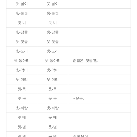
윗-넓이
웃-넓이
윗-눈썹
웃-눈썹
윗-니
웃-니
윗-당줄
웃-당줄
윗-덧줄
웃-덧줄
윗-도리
웃-도리
윗-동아리
웃-동아리
준말은 ‘윗동’임.
윗-막이
웃-막이
윗-머리
웃-머리
윗-목
웃-목
윗-몸
웃-몸
~ 운동.
윗-바람
웃-바람
윗-배
웃-배
윗-벌
웃-벌
윗-변
웃-변
수학 용어.