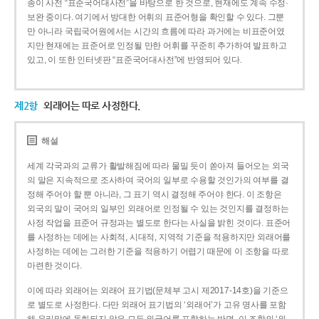
종이 사전 “표준국어대사전”을 바탕으로 한 것으로, 현재에도 계속 수정·
보완 중이다. 여기에서 방대한 어휘의 표준어형을 확인할 수 있다. 그뿐
만 아니라 국립국어원에서는 시간의 흐름에 따라 과거에는 비표준어였
지만 현재에는 표준어로 인정될 만한 어휘를 꾸준히 추가하여 발표하고
있고, 이 또한 인터넷판 “표준국어대사전”에 반영되어 있다.
제2항
외래어는 따로 사정한다.
해설
세계 각국과의 교류가 활발해짐에 따라 물밀 듯이 쏟아져 들어오는 외국
의 말은 지속적으로 조사하여 국어의 일부로 수용할 것인가의 여부를 결
정해 주어야 할 뿐 아니라, 그 표기 역시 결정해 주어야 한다. 이 조항은
외국의 말이 국어의 일부인 외래어로 인정될 수 있는 것인지를 결정하는
사정 작업을 표준어 규정과는 별도로 한다는 사실을 밝힌 것이다. 표준어
를 사정하는 데에는 사회적, 시대적, 지역적 기준을 적용하지만 외래어를
사정하는 데에는 그러한 기준을 적용하기 어렵기 때문에 이 조항을 따로
마련한 것이다.
이에 따라 외래어는 외래어 표기법(문체부 고시 제2017-14호)을 기준으
로 별도로 사정한다. 다만 외래어 표기법의 ‘외래어’가 고유 명사를 포함