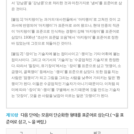
서 ‘강남콩’을 ‘강낭콩’으로 처리한 것과 마찬가지로 ‘냄비’를 표준어로 삼
은 것이다.
[붙임 1] ‘아지랑이’는 과거의 대사전들에서 ‘아지랭이’로 고쳐진 것이 교
과서에 반영되어 ‘아지랭이’가 표준어로 쓰여 왔으나, 현대 언중의 직관
이 ‘아지랑이’를 표준으로 인식하는 경향이 강해 ‘아지랑이’를 표준어로
삼았다. 1936년 “조선어 표준말 모음”에서 ‘아지랑이’를 표준어로 정한
바 있었는데 그것으로 되돌아간 것이다.
[붙임 2] ‘-장이’는 기술자에 붙는 접미사이고 ‘-쟁이’는 기타 어휘에 붙는
접미사이다. 그리고 여기서의 ‘기술자’는 ‘수공업적인 기술자’로 한정한
다. 따라서 ‘칠장이, 유기장이’에서는 ‘-장이’를 표준으로 삼고 ‘멋쟁이, 소
금쟁이, 골목쟁이’ 등에서는 ‘-쟁이’를 표준으로 삼았다. 또한 점을 치는
사람은 ‘점쟁이’가 되고 그림을 그리는 사람을 낮추어 가리키는 말은 ‘환
쟁이’가 된다. 이들은 수공업적인 기술자가 아니기 때문이다. 이처럼 의
미에 따라 ‘-장이’와 ‘-쟁이’를 구별해서 쓰기 때문에 갓을 만드는 기술자
는 ‘갓장이’, 갓을 쓴 사람을 낮잡아 이르는 말은 ‘갓쟁이’가 된다.
제10항
다음 단어는 모음이 단순화한 형태를 표준어로 삼는다.(ㄱ을 표
준어로 삼고, ㄴ을 버림.)
ㄱ
ㄴ
비고