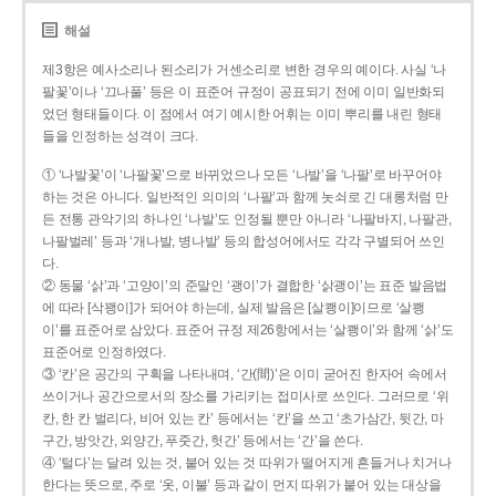
해설
제3항은 예사소리나 된소리가 거센소리로 변한 경우의 예이다. 사실 ‘나
팔꽃’이나 ‘끄나풀’ 등은 이 표준어 규정이 공표되기 전에 이미 일반화되
었던 형태들이다. 이 점에서 여기 예시한 어휘는 이미 뿌리를 내린 형태
들을 인정하는 성격이 크다.
① ‘나발꽃’이 ‘나팔꽃’으로 바뀌었으나 모든 ‘나발’을 ‘나팔’로 바꾸어야
하는 것은 아니다. 일반적인 의미의 ‘나팔’과 함께 놋쇠로 긴 대롱처럼 만
든 전통 관악기의 하나인 ‘나발’도 인정될 뿐만 아니라 ‘나팔바지, 나팔관,
나팔벌레’ 등과 ‘개나발, 병나발’ 등의 합성어에서도 각각 구별되어 쓰인
다.
② 동물 ‘삵’과 ‘고양이’의 준말인 ‘괭이’가 결합한 ‘삵괭이’는 표준 발음법
에 따라 [삭꽹이]가 되어야 하는데, 실제 발음은 [살쾡이]이므로 ‘살쾡
이’를 표준어로 삼았다. 표준어 규정 제26항에서는 ‘살쾡이’와 함께 ‘삵’도
표준어로 인정하였다.
③ ‘칸’은 공간의 구획을 나타내며, ‘간(間)’은 이미 굳어진 한자어 속에서
쓰이거나 공간으로서의 장소를 가리키는 접미사로 쓰인다. 그러므로 ‘위
칸, 한 칸 벌리다, 비어 있는 칸’ 등에서는 ‘칸’을 쓰고 ‘초가삼간, 뒷간, 마
구간, 방앗간, 외양간, 푸줏간, 헛간’ 등에서는 ‘간’을 쓴다.
④ ‘털다’는 달려 있는 것, 붙어 있는 것 따위가 떨어지게 흔들거나 치거나
한다는 뜻으로, 주로 ‘옷, 이불’ 등과 같이 먼지 따위가 붙어 있는 대상을