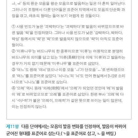
ㅘ, ㅝ’ 등의 원순 모음을 평순 모음으로 발음하는 일은 더 흔히 일어난다.
그러나 이 조항에서 다룬 단어들은 표준어 지역에서도 모음의 단순화 과
정을 겪고, 애초의 형태는 들어 보기 어렵게 된 것들이다.
① 사용 빈도가 높은 ‘괴퍅하다’는 ‘괴팍하다’로 발음이 바뀌었으므로 바
뀐 발음 ‘팍’을 인정하였다. 그러나 사용 빈도가 낮은 ‘강퍅하다, 퍅하다,
퍅성’ 등에서의 ‘퍅’은 ‘팍’으로 발음되지 않으므로 ‘퍅’이 아직도 표준어
형이다.
② ‘미류나무’는 버드나무의 한 종류이므로 ‘미류’는 어원적으로 분명히
버드나무의 의미를 담고 있는 ‘미류(美柳)’인데 이제 ‘미류’라고 발음하는
경우가 거의 없기 때문에 ‘미루나무’를 표준어로 삼았다.
③ ‘여느’도 원래 ‘여늬’였으나 이중 모음 ‘ㅢ’가 단모음 ‘ㅡ’로 변하였으므
로 ‘여느’를 표준어로 삼았다. ‘늬나노’의 ‘늬’도 언어 현실에서 [니]로 소리
나므로 ‘니나노’를 표준어로 삼는다.
④ ‘으례’ 역시 원래 ‘의례(依例)’에서 ‘으례’가 되었던 것인데 ‘례’의 발음
이 ‘레’로 바뀌었으므로 ‘으레’를 표준어로 삼았다. 한편 부사 ‘으레’에 다
시 ‘-이/-히’가 붙은 ‘으레이, 으레히’가 같은 뜻으로 쓰이는 일이 많은데,
이는 인정하지 않는다.
제11항
다음 단어에서는 모음의 발음 변화를 인정하여, 발음이 바뀌어
굳어진 형태를 표준어로 삼는다.(ㄱ을 표준어로 삼고, ㄴ을 버림.)