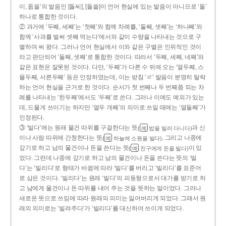
이, 돐을’의 발음인 [돌씨], [돌쓸]이 언어 현실에 있는 발음이 아니므로 ‘돌’
하나로 통합한 것이다.
② 과거에 ‘두째, 세째’는 ‘첫째’와 함께 차례를, ‘둘째, 셋째’는 ‘하나째’와
함께 ‘사과를 벌써 셋째 먹는다’에서와 같이 수량을 나타내는 것으로 구
별하여 써 왔다. 그러나 언어 현실에서 이와 같은 구별은 인위적인 것이
라고 판단되어 ‘둘째, 셋째’로 통합한 것이다. 따라서 ‘두째, 세째, 네째’와
같은 표현은 잘못된 것이다. 다만, ‘두째’가 다른 수 뒤에 오는 ‘열두째, 스
물두째, 서른두째’ 등은 인정하였는데, 이는 받침 ‘ㄹ’ 발음이 분명히 탈락
하는 언어 현실을 근거로 한 것이다. 순서가 첫 번째나 두 번째쯤 되는 차
례를 나타내는 ‘한두째’에서도 ‘두째’로 쓴다. 그러나 이에도 예외가 있는
데, 드물게 쓰이기는 하지만 ‘열두 개째’의 의미로 쓰일 때에는 ‘열둘째’가
인정된다.
③ ‘빌다’에는 원래 물건 따위를 구걸한다는 뜻
과 신
(
밥을 빌러 다니다)
예
이나 사람 따위에 간청한다는 뜻
, 그리고 나중에
(
하늘에 소원을 빌다)
예
갚기로 하고 남의 물건이나 돈을 쓴다는 뜻
이 있
(
친구에게 돈을 빌다)
예
었다. 그런데 나중에 갚기로 하고 남의 물건이나 돈을 쓴다는 뜻의 ‘빌
다’는 ‘빌리다’로 형태가 바뀜에 따라 ‘빌다’를 버리고 ‘빌리다’를 표준어
로 삼은 것이다. ‘빌리다’는 원래 ‘빌다’의 피동형으로서 대가를 받기로 하
고 남에게 물건이나 돈 따위를 내어 주는 것을 뜻하는 말이었다. 그러나
새로운 뜻으로 쓰임에 따라 원래의 의미는 잃어버리게 되었다. 그래서 원
래의 의미로는 ‘빌려주다’가 ‘빌리다’를 대신하여 쓰이게 되었다.