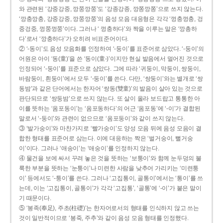
와 관련된 ‘강중강중, 깡쭝깡쭝’도 ‘강종강종, 깡쫑깡쫑’으로 쓰지 않는다.
‘깡충깡충, 강중강중, 깡쭝깡쭝’의 음성 모음 대응형은 각각 ‘껑충껑충, 겅
중겅중, 껑쭝껑쭝’이다. 그러나 ‘ 껑충하다’와 짝을 이루는 말은 ‘깡총하
다’로서 ‘깡충하다’가 오히려 비표준어이다.
② ‘-동이’도 음성 모음화를 인정하여 ‘-둥이’를 표준어로 삼았다. ‘-둥이’의
어원은 아이 ‘동(童)’을 쓴 ‘동이(童-)’이지만 현실 발음에서 멀어진 것으로
인정되어 ‘-둥이’를 표준으로 삼았다. 그에 따라 ‘귀둥이, 막둥이, 쌍둥이,
바람둥이, 흰둥이’에서 모두 ‘-둥이’를 쓴다. 다만, ‘쌍둥이’와는 별개로 ‘쌍
동밤’과 같은 단어에서는 한자어 ‘쌍동(雙童)’의 발음이 살아 있는 것으로
판단되므로 ‘쌍둥밤’으로 쓰지 않는다. 또 살이 올라 보드랍고 통통한 아
이를 뜻하는 ‘옴포동이’는 ‘옴포동하다’의 어근 ‘옴포동’에 ‘-이’가 결합된
말로서 ‘-둥이’와 관련이 없으므로 ‘옴포둥이’와 같이 쓰지 않는다.
③ ‘발가숭이’와 마찬가지로 ‘빨가숭이’도 양성 모음 뒤에 음성 모음이 결
합한 형태를 표준어로 삼는다. 이에 대응하는 짝은 ‘벌거숭이, 뻘거숭
이’이다. 그러나 ‘애송이’는 ‘애숭이’를 인정하지 않는다.
④ 물건을 보에 싸서 꾸려 놓은 것을 뜻하는 ‘보퉁이’와 함께 눈두덩의 불
룩한 부분을 뜻하는 ‘눈퉁이’나 미련한 사람을 낮추어 가리키는 ‘미련퉁
이’ 등에서도 ‘-퉁이’를 쓴다. 그러나 ‘고집통이, 골통이’에서는 ‘통이’를 쓰
는데, 이는 ‘고집통이, 골통이’가 각각 ‘고집통’, ‘골통’에 ‘-이’가 붙은 말이
기 때문이다.
⑤ ‘봉족(奉足), 주초(柱礎)’는 한자어로서의 형태를 인식하지 않고 쓰는
것이 일반적이므로 ‘봉죽, 주추’와 같이 음성 모음 형태를 인정했다.