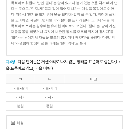
목적어로 취한다. 반면 ‘떨다’는 달려 있거나 붙어 있는 것을 쳐서 떼어 낸
다는 뜻으로, ‘먼지, 재’ 등과 같이 떨어져 나가는 대상을 목적어로 취한
다. 따라서 ‘먼지를 떨기 위해 옷을 털다’와 같이 쓸 수 있다. 이러한 쓰임
을 고려하면 ‘재떨이, 먼지떨이’가 올바른 표기가 된다. 그러나 ‘재물’이
목적어로 쓰이는 경우에는 유사한 의미로도 쓰인다. ‘털다’는 ‘남이 가진
재물을 몽땅 빼앗거나 그것이 보관된 장소를 모조리 뒤지어 훔치다’를,
‘떨다’는 ‘남에게서 재물을 모조리 훔치거나 빼앗다’를 뜻한다. 다만, ‘먹
다’와 결합해 합성어로 쓸 때에는 ‘털어먹다’로 쓴다.
제4항
다음 단어들은 거센소리로 나지 않는 형태를 표준어로 삼는다.(ㄱ
을 표준어로 삼고, ㄴ을 버림.)
ㄱ
ㄴ
비고
가을-갈이
가을-카리
거시기
거시키
분침
푼침
해설