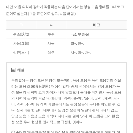
다만, 어원 의식이 강하게 작용하는 다음 단어에서는 양성 모음 형태를 그대로 표
준어로 삼는다.(ㄱ을 표준어로 삼고, ㄴ을 버림.)
ㄱ
ㄴ
비고
부조(扶助)
부주
~금, 부좃-술.
사돈(査頓)
사둔
밭~, 안~.
삼촌(三寸)
삼춘
시~, 외~, 처~.
해설
우리말에는 양성 모음은 양성 모음끼리, 음성 모음은 음성 모음끼리 어울
리는 모음 조화(母音調和) 현상이 있다. 중세 국어에서는 양성 모음과 음
성 모음의 세력이 크게 차이가 나지 않았으나 근대를 거치면서 음성 모음
의 세력이 급격히 커졌다. 예컨대 ‘ 막-아, 좁-아’, ‘접-어, 굽-어, 재-어, 세-
어, 괴-어, 쥐-어’ 등의 어미 활용에서도 음성 모음의 우세를 확인할 수 있
다. 심지어는 한 단어 내부에서도 양성 모음이 일관되게 나타나지 않고
양성 모음과 음성 모음이 섞여 나타나는 일이 많다. 이 조항은 그러한 음
성 모음 우세 현상을 명시적으로 규정한 것이다.
① 종래의 ‘깡총깡총’은 언어 현실을 반영하여 ‘깡충깡충’으로 정했다. 이