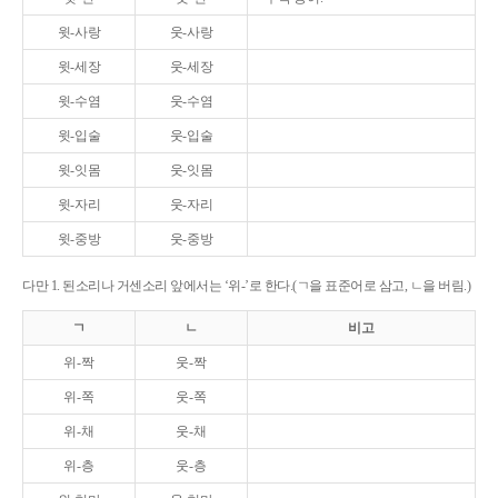
윗-사랑
웃-사랑
윗-세장
웃-세장
윗-수염
웃-수염
윗-입술
웃-입술
윗-잇몸
웃-잇몸
윗-자리
웃-자리
윗-중방
웃-중방
다만 1. 된소리나 거센소리 앞에서는 ‘위-’로 한다.(ㄱ을 표준어로 삼고, ㄴ을 버림.)
ㄱ
ㄴ
비고
위-짝
웃-짝
위-쪽
웃-쪽
위-채
웃-채
위-층
웃-층