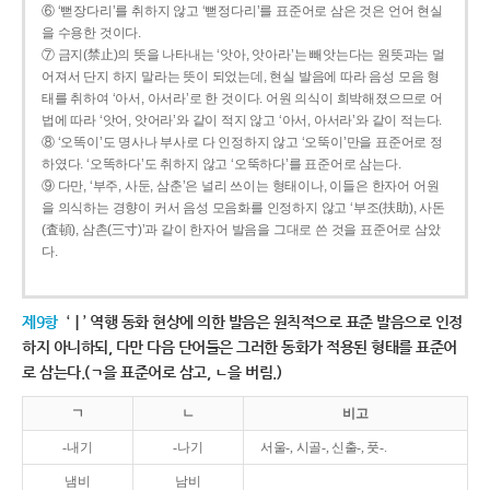
⑥ ‘뻗장다리’를 취하지 않고 ‘뻗정다리’를 표준어로 삼은 것은 언어 현실
을 수용한 것이다.
⑦ 금지(禁止)의 뜻을 나타내는 ‘앗아, 앗아라’는 빼앗는다는 원뜻과는 멀
어져서 단지 하지 말라는 뜻이 되었는데, 현실 발음에 따라 음성 모음 형
태를 취하여 ‘아서, 아서라’로 한 것이다. 어원 의식이 희박해졌으므로 어
법에 따라 ‘앗어, 앗어라’와 같이 적지 않고 ‘아서, 아서라’와 같이 적는다.
⑧ ‘오똑이’도 명사나 부사로 다 인정하지 않고 ‘오뚝이’만을 표준어로 정
하였다. ‘오똑하다’도 취하지 않고 ‘오뚝하다’를 표준어로 삼는다.
⑨ 다만, ‘부주, 사둔, 삼춘’은 널리 쓰이는 형태이나, 이들은 한자어 어원
을 의식하는 경향이 커서 음성 모음화를 인정하지 않고 ‘부조(扶助), 사돈
(査頓), 삼촌(三寸)’과 같이 한자어 발음을 그대로 쓴 것을 표준어로 삼았
다.
제9항
‘ㅣ’ 역행 동화 현상에 의한 발음은 원칙적으로 표준 발음으로 인정
하지 아니하되, 다만 다음 단어들은 그러한 동화가 적용된 형태를 표준어
로 삼는다.(ㄱ을 표준어로 삼고, ㄴ을 버림.)
ㄱ
ㄴ
비고
-내기
-나기
서울-, 시골-, 신출-, 풋-.
냄비
남비