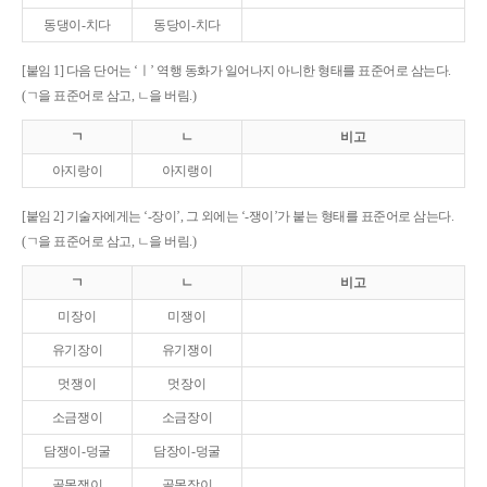
동댕이-치다
동당이-치다
[붙임 1] 다음 단어는 ‘ㅣ’ 역행 동화가 일어나지 아니한 형태를 표준어로 삼는다.
(ㄱ을 표준어로 삼고, ㄴ을 버림.)
ㄱ
ㄴ
비고
아지랑이
아지랭이
[붙임 2] 기술자에게는 ‘-장이’, 그 외에는 ‘-쟁이’가 붙는 형태를 표준어로 삼는다.
(ㄱ을 표준어로 삼고, ㄴ을 버림.)
ㄱ
ㄴ
비고
미장이
미쟁이
유기장이
유기쟁이
멋쟁이
멋장이
소금쟁이
소금장이
담쟁이-덩굴
담장이-덩굴
골목쟁이
골목장이