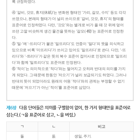
록 규정하였다.
④ ‘갈비, 갓모, 휴지(休紙)’는 변화된 형태인 ‘가리, 갈모, 수지’ 등도 각각
쓰였으나, 본래의 형태가 더 널리 쓰이므로 ‘갈비, 갓모, 휴지’의 형태를
표준어로 인정하였다. 다만, ‘갓모’와는 별개로 비가 올 때 갓 위에 덮어
쓰던 고깔 비슷하게 생긴 물건을 뜻하는 ‘갈모(-帽)’는 표준어로 인정한
다.
⑤ ‘밀-’에 ‘-뜨리다’가 붙은 ‘밀뜨리다’도 언중이 ‘밀다’의 뜻을 의식하고
있으므로 비록 ‘미뜨리다’가 쓰이고 있어도 ‘밀뜨리다’로 쓴다. 다만, ‘-뜨
리다’와 ‘-트리다’가 같은 뜻의 복수 표준어 접미사로 인정되므로 ‘밀뜨리
다’와 함께 ‘밀트리다’도 표준어로 인정된다.
⑥ ‘적이’는 의미적으로 ‘적다’와는 멀어지고 오히려 반대의 의미를 가지
게 되었다. 그 때문에 한동안 ‘저으기’가 널리 보급되기도 하였다. 그러나
반대의 뜻이 되었더라도 원래의 어원 ‘적다’와의 관계는 부정할 수 없기
때문에 ‘저으기’가 아닌 ‘적이’를 표준어로 삼았다.
제6항
다음 단어들은 의미를 구별함이 없이, 한 가지 형태만을 표준어로
삼는다.(ㄱ을 표준어로 삼고, ㄴ을 버림.)
ㄱ
ㄴ
비고
돌
돐
생일, 주기.