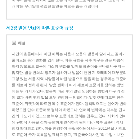
해 우리말에 동화되지 않은 모든 외국어를 포함하는 반면, 이 조항의 ‘외
래어’는 우리말에 편입된 말만을 이르는 좁은 개념이다.
제2장 발음 변화에 따른 표준어 규정
해설
시간의 흐름에 따라 어떤 어휘는 자음과 모음의 발음이 달라지고 길이가
줄어드는 등의 변화를 입게 된다. 어문 규범을 자주 바꾸는 것은 바람직
하지 않으므로 발음에 다소의 변화를 입어도 표준어를 곧바로 바꾸지는
않지만, 발음 변화의 정도가 심하거나 발음이 변한 지 오래되어 대부분의
교양 있는 서울 지역 사람들이 바뀐 발음으로 말을 하는 경우에는 표준어
를 새로이 정하게 된다. 발음 변화에 따라 새로이 표준어를 정하는 방법
에는 두 가지가 있다. 발음이 바뀐 후의 말만 인정하는 방법과 바뀌기 전
의 말과 바뀐 후의 말을 모두 인정하는 방법이다. 앞엣것에 따르면 단수
표준어, 뒤엣것에 따르면 복수 표준어가 된다. 원칙적으로는 언어가 변화
하였으면 단수 표준어로 정해야 하겠으나, 언어의 변화에는 대부분 긴 시
간의 과도기가 있으므로 복수 표준어로 정하는 경우도 있다. 사회가 언어
의 규범적 사용을 점차 유연하게 인식하게 됨에 따라 복수 표준어 역시
점차 확대되고 있다. 이를 반영하여 국립국어원에서는 2011년을 시작으
로 표준어 추가 목록을 발표하고 있고, “표준국어대사전”의 수정ㆍ보완