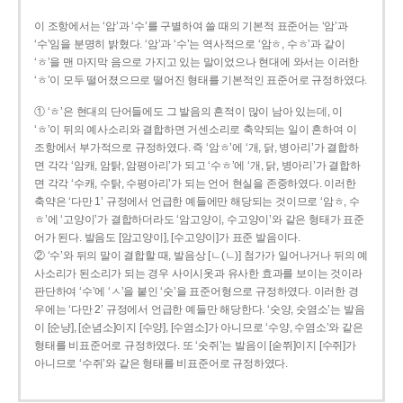
이 조항에서는 ‘암’과 ‘수’를 구별하여 쓸 때의 기본적 표준어는 ‘암’과
‘수’임을 분명히 밝혔다. ‘암’과 ‘수’는 역사적으로 ‘암ㅎ, 수ㅎ’과 같이
‘ㅎ’을 맨 마지막 음으로 가지고 있는 말이었으나 현대에 와서는 이러한
‘ㅎ’이 모두 떨어졌으므로 떨어진 형태를 기본적인 표준어로 규정하였다.
① ‘ㅎ’은 현대의 단어들에도 그 발음의 흔적이 많이 남아 있는데, 이
‘ㅎ’이 뒤의 예사소리와 결합하면 거센소리로 축약되는 일이 흔하여 이
조항에서 부가적으로 규정하였다. 즉 ‘암ㅎ’에 ‘개, 닭, 병아리’가 결합하
면 각각 ‘암캐, 암탉, 암평아리’가 되고 ‘수ㅎ’에 ‘개, 닭, 병아리’가 결합하
면 각각 ‘수캐, 수탉, 수평아리’가 되는 언어 현실을 존중하였다. 이러한
축약은 ‘다만 1’ 규정에서 언급한 예들에만 해당되는 것이므로 ‘암ㅎ, 수
ㅎ’에 ‘고양이’가 결합하더라도 ‘암고양이, 수고양이’와 같은 형태가 표준
어가 된다. 발음도 [암고양이], [수고양이]가 표준 발음이다.
② ‘수’와 뒤의 말이 결합할 때, 발음상 [ㄴ(ㄴ)] 첨가가 일어나거나 뒤의 예
사소리가 된소리가 되는 경우 사이시옷과 유사한 효과를 보이는 것이라
판단하여 ‘수’에 ‘ㅅ’을 붙인 ‘숫’을 표준어형으로 규정하였다. 이러한 경
우에는 ‘다만 2’ 규정에서 언급한 예들만 해당한다. ‘숫양, 숫염소’는 발음
이 [순냥], [순념소]이지 [수양], [수염소]가 아니므로 ‘수양, 수염소’와 같은
형태를 비표준어로 규정하였다. 또 ‘숫쥐’는 발음이 [숟쮜]이지 [수쥐]가
아니므로 ‘수쥐’와 같은 형태를 비표준어로 규정하였다.