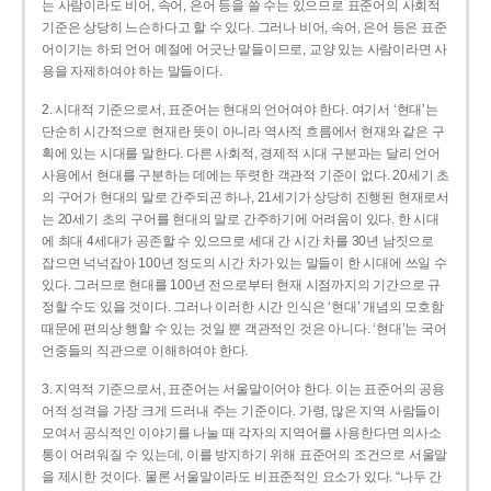
는 사람이라도 비어, 속어, 은어 등을 쓸 수는 있으므로 표준어의 사회적
기준은 상당히 느슨하다고 할 수 있다. 그러나 비어, 속어, 은어 등은 표준
어이기는 하되 언어 예절에 어긋난 말들이므로, 교양 있는 사람이라면 사
용을 자제하여야 하는 말들이다.
2. 시대적 기준으로서, 표준어는 현대의 언어여야 한다. 여기서 ‘현대’는
단순히 시간적으로 현재란 뜻이 아니라 역사적 흐름에서 현재와 같은 구
획에 있는 시대를 말한다. 다른 사회적, 경제적 시대 구분과는 달리 언어
사용에서 현대를 구분하는 데에는 뚜렷한 객관적 기준이 없다. 20세기 초
의 구어가 현대의 말로 간주되곤 하나, 21세기가 상당히 진행된 현재로서
는 20세기 초의 구어를 현대의 말로 간주하기에 어려움이 있다. 한 시대
에 최대 4세대가 공존할 수 있으므로 세대 간 시간 차를 30년 남짓으로
잡으면 넉넉잡아 100년 정도의 시간 차가 있는 말들이 한 시대에 쓰일 수
있다. 그러므로 현대를 100년 전으로부터 현재 시점까지의 기간으로 규
정할 수도 있을 것이다. 그러나 이러한 시간 인식은 ‘현대’ 개념의 모호함
때문에 편의상 행할 수 있는 것일 뿐 객관적인 것은 아니다. ‘현대’는 국어
언중들의 직관으로 이해하여야 한다.
3. 지역적 기준으로서, 표준어는 서울말이어야 한다. 이는 표준어의 공용
어적 성격을 가장 크게 드러내 주는 기준이다. 가령, 많은 지역 사람들이
모여서 공식적인 이야기를 나눌 때 각자의 지역어를 사용한다면 의사소
통이 어려워질 수 있는데, 이를 방지하기 위해 표준어의 조건으로 서울말
을 제시한 것이다. 물론 서울말이라도 비표준적인 요소가 있다. “나두 간