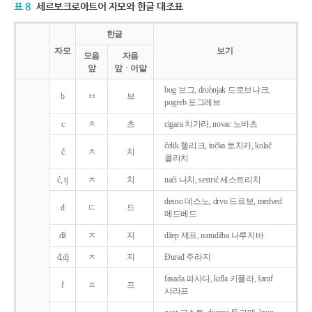
표 8
세르보크로아트어 자모와 한글 대조표
한글
자모
보기
모음
자음
앞
앞ㆍ어말
bog 보그, drobnjak 드로브냐크,
b
ㅂ
브
pogreb 포그레브
c
ㅊ
츠
cigara 치가라, novac 노바츠
čelik 첼리크, točka 토치카, kolač
č
ㅊ
치
콜라치
ć, tj
ㅊ
치
naći 나치, sestrić 세스트리치
desno 데스노, drvo 드르보, medved
d
ㄷ
드
메드베드
dž
ㅈ
지
džep 제프, narudžba 나루지바
đ,dj
ㅈ
지
Ðurađ 주라지
fasada 파사다, kifla 키플라, šaraf
f
ㅍ
프
샤라프