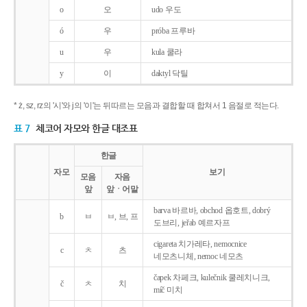
o
오
udo 우도
ó
우
próba 프루바
u
우
kula 쿨라
y
이
daktyl 닥틸
* ż, sz, rz의 '시'와 j의 '이'는 뒤따르는 모음과 결합할 때 합쳐서 1 음절로 적는다.
표 7
체코어 자모와 한글 대조표
한글
자모
보기
모음
자음
앞
앞ㆍ어말
barva 바르바, obchod 옵호트, dobrý
b
ㅂ
ㅂ, 브, 프
도브리, jeřab 예르자프
cigareta 치가레타, nemocnice
c
ㅊ
츠
네모츠니체, nemoc 네모츠
čapek 차페크, kulečnik 쿨레치니크,
č
ㅊ
치
míč 미치