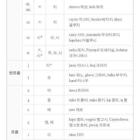
dż,
ㅈ
치
drzewo 제보, łodż 워치
drz
czysty 치스티, beczka 베치카, klucz
cz
ㅊ
치
클루치
szary 샤리, musztarda 무슈타르다,
sz
시*
슈, 시
kapelusz 카펠루시
ㅈ,
rzeka 제카, Przemyśl 프셰미실, kołnierz
rz
주, 슈, 시
시*
코우니에시
j
이*
jasny 야스니, kraj 크라이
반모음
łono 워노, głowa 그워바, bułka 부우카,
ł
우
kanał 카나우
a
아
trawa 트라바
ą̨
옹
trąba 트롱바, mąka 몽카, kąt 콩트, tą 통
e
에
zero 제로
kępa 켕파, węgorz 벵고시, Częstochowa
ę
엥, 에
쳉스토호바, proszę 프로셰
모음
i
이
zima 지마