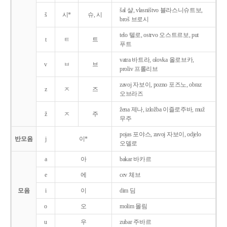
šal 샬, vlasništvo 블라스니슈트보,
š
시*
슈, 시
broš 브로시
telo 텔로, ostrvo 오스트르보, put
t
ㅌ
트
푸트
vatra 바트라, olovka 올로브카,
v
ㅂ
브
proliv 프롤리브
zavoj 자보이, pozno 포즈노, obraz
z
ㅈ
즈
오브라즈
žena 제나, izložba 이즐로주바, muž
ž
ㅈ
주
무주
pojas 포야스, zavoj 자보이, odjelo
반모음
j
이*
오델로
a
아
bakar 바카르
e
에
cev 체브
모음
i
이
dim 딤
o
오
molim 몰림
u
우
zubar 주바르