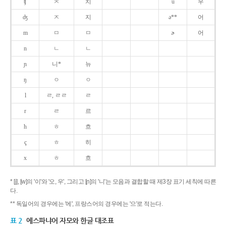
ʧ
ㅊ
치
u
우
ʤ
ㅈ
지
ə**
어
m
ㅁ
ㅁ
ɚ
어
n
ㄴ
ㄴ
ɲ
니*
뉴
ŋ
ㅇ
ㅇ
l
ㄹ, ㄹㄹ
ㄹ
r
ㄹ
르
h
ㅎ
흐
ç
ㅎ
히
x
ㅎ
흐
* [j], [w]의 '이'와 '오, 우', 그리고 [ɲ]의 '니'는 모음과 결합할 때 제3장 표기 세칙에 따른
다.
** 독일어의 경우에는 '에', 프랑스어의 경우에는 '으'로 적는다.
표 2
에스파냐어 자모와 한글 대조표