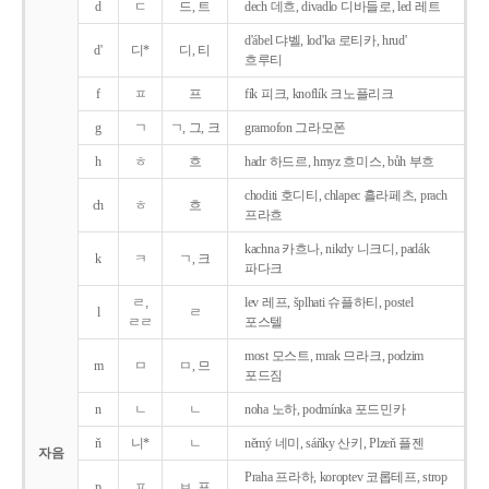
d
ㄷ
드, 트
dech 데흐, divadlo 디바들로, led 레트
d'ábel 댜벨, lod'ka 로티카, hrud'
d'
디*
디, 티
흐루티
f
ㅍ
프
fík 피크, knoflík 크노플리크
g
ㄱ
ㄱ, 그, 크
gramofon 그라모폰
h
ㅎ
흐
hadr 하드르, hmyz 흐미스, bůh 부흐
choditi 호디티, chlapec 흘라페츠, prach
ch
ㅎ
흐
프라흐
kachna 카흐나, nikdy 니크디, padák
k
ㅋ
ㄱ, 크
파다크
ㄹ,
lev 레프, šplhati 슈플하티, postel
l
ㄹ
ㄹㄹ
포스텔
most 모스트, mrak 므라크, podzim
m
ㅁ
ㅁ, 므
포드짐
n
ㄴ
ㄴ
noha 노하, podmínka 포드민카
ň
니*
ㄴ
němý 네미, sáňky 산키, Plzeň 플젠
자음
Praha 프라하, koroptev 코롭테프, strop
p
ㅍ
ㅂ, 프