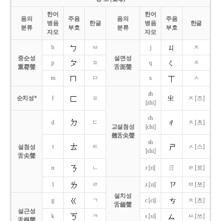
한어
한어
음의
주음
음의
주음
병음
한글
병음
한글
분류
부호
분류
부호
자모
자모
b
ㅂ
j
ㅈ
중순성
설면성
p
ㅍ
q
ㅊ
重脣聲
舌面聲
m
ㅁ
x
ㅅ
zh
순치성*
f
ㅍ
ㅈ [즈]
[zhi]
ch
d
ㄷ
ㅊ [츠]
교설첨성
[chi]
翹舌尖聲
sh
t
ㅌ
ㅅ [스]
설첨성
[shi]
舌尖聲
ㄖ
n
ㄴ
r [ri]
ㄹ [르]
l
ㄹ
z [zi]
ㅉ [쯔]
설치성
g
ㄱ
c [ci]
ㅊ [츠]
舌齒聲
설근성
k
ㅋ
s [si]
ㅆ [쓰]
舌根聲