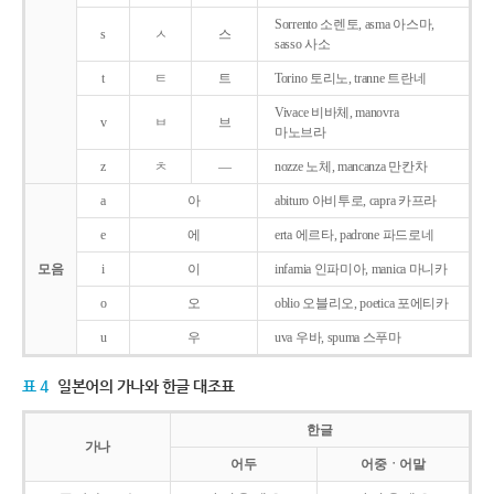
Sorrento 소렌토, asma 아스마,
s
ㅅ
스
sasso 사소
t
ㅌ
트
Torino 토리노, tranne 트란네
Vivace 비바체, manovra
v
ㅂ
브
마노브라
z
ㅊ
―
nozze 노체, mancanza 만칸차
a
아
abituro 아비투로, capra 카프라
e
에
erta 에르타, padrone 파드로네
모음
i
이
infamia 인파미아, manica 마니카
o
오
oblio 오블리오, poetica 포에티카
u
우
uva 우바, spuma 스푸마
표 4
일본어의 가나와 한글 대조표
한글
가나
어두
어중ㆍ어말