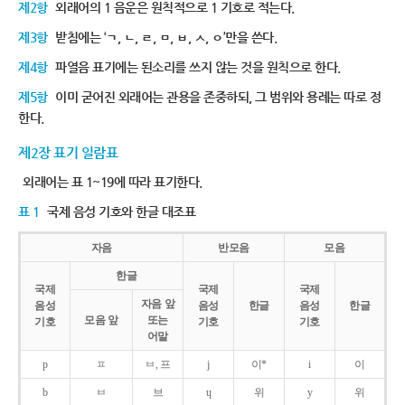
제2항
외래어의 1 음운은 원칙적으로 1 기호로 적는다.
제3항
받침에는 ‘ㄱ, ㄴ, ㄹ, ㅁ, ㅂ, ㅅ, ㅇ’만을 쓴다.
제4항
파열음 표기에는 된소리를 쓰지 않는 것을 원칙으로 한다.
제5항
이미 굳어진 외래어는 관용을 존중하되, 그 범위와 용례는 따로 정
한다.
제2장 표기 일람표
외래어는 표 1~19에 따라 표기한다.
표 1
국제 음성 기호와 한글 대조표
자음
반모음
모음
한글
국제
국제
국제
자음 앞
음성
음성
한글
음성
한글
모음 앞
또는
기호
기호
기호
어말
p
ㅍ
ㅂ, 프
j
이*
i
이
b
ㅂ
브
ɥ
위
y
위