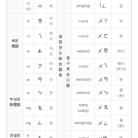
yu
위
ying
(ing)
잉
(u)
아
ai
wa
(ua)
와
이
에
ei
wo
(uo)
워
결
이
복운
합
複韻
운
아
ao
wai
(uai)
와이
모
오
합
結
어
구
웨이
合
ou
wei
(ui)
우
류
(우이)
韻
合
母
an
안
wan
(uan)
완
口
類
원
en
언
wen
(un)
(운)
부성운
附聲韻
wang
ang
앙
왕
(uang)
웡
eng
엉
weng
(ong)
(웅)
권설운
er