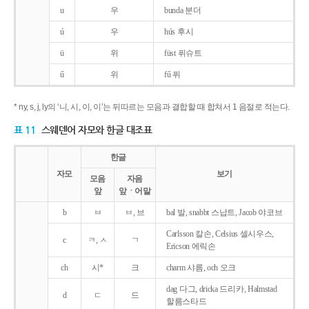
u
우
bunda 분더
ú
우
hús 후시
ü
위
füst 퓌슈트
ű
위
fű 퓌
* ny, s, j, ly의 ‘니, 시, 이, 이’는 뒤따르는 모음과 결합할 때 합쳐서 1 음절로 적는다.
표 11
스웨덴어 자모와 한글 대조표
한글
자모
보기
모음
자음
앞
앞ㆍ어말
b
ㅂ
ㅂ, 브
bal 발, snabbt 스납트, Jacob 야코브
Carlsson 칼손, Celsius 셀시우스,
c
ㅋ, ㅅ
ㄱ
Ericson 에릭손
ch
시*
크
charm 샤름, och 오크
dag 다그, dricka 드리카, Halmstad
d
ㄷ
드
할름스타드