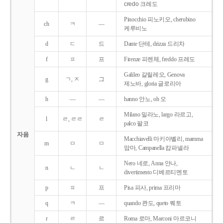
credo 크레도
Pinocchio 피노키오, cherubino
ch
ㅋ
―
케루비노
d
ㄷ
드
Dante 단테, drizza 드리차
f
ㅍ
프
Firenze 피렌체, freddo 프레도
Galileo 갈릴레오, Genova
g
ㄱ, ㅈ
그
제노바, gloria 글로리아
h
―
―
hanno 안노, oh 오
Milano 밀라노, largo 라르고,
l
ㄹ, ㄹㄹ
ㄹ
palco 팔코
자음
Macchiavelli 마키아벨리, mamma
m
ㅁ
ㅁ
맘마, Campanella 캄파넬라
Nero 네로, Anna 안나,
n
ㄴ
ㄴ
divertimento 디베르티멘토
p
ㅍ
프
Pisa 피사, prima 프리마
q
ㅋ
―
quando 콴도, queto 퀘토
r
ㄹ
르
Roma 로마, Marconi 마르코니