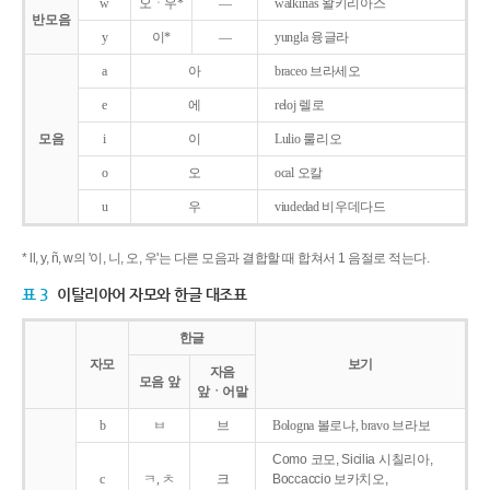
w
오ㆍ우*
―
walkirias 왈키리아스
반모음
y
이*
―
yungla 융글라
a
아
braceo 브라세오
e
에
reloj 렐로
모음
i
이
Lulio 룰리오
o
오
ocal 오칼
u
우
viudedad 비우데다드
* ll, y, ñ, w의 '이, 니, 오, 우'는 다른 모음과 결합할 때 합쳐서 1 음절로 적는다.
표 3
이탈리아어 자모와 한글 대조표
한글
자모
보기
자음
모음 앞
앞ㆍ어말
b
ㅂ
브
Bologna 볼로냐, bravo 브라보
Como 코모, Sicilia 시칠리아,
c
ㅋ, ㅊ
크
Boccaccio 보카치오,