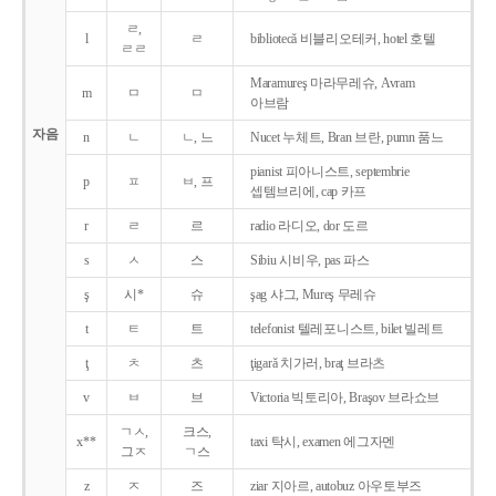
ㄹ,
l
ㄹ
bibliotecǎ 비블리오테커, hotel 호텔
ㄹㄹ
Maramureş 마라무레슈, Avram
m
ㅁ
ㅁ
아브람
자음
n
ㄴ
ㄴ, 느
Nucet 누체트, Bran 브란, pumn 품느
pianist 피아니스트, septembrie
p
ㅍ
ㅂ, 프
셉템브리에, cap 카프
r
ㄹ
르
radio 라디오, dor 도르
s
ㅅ
스
Sibiu 시비우, pas 파스
ş
시*
슈
şag 샤그, Mureş 무레슈
t
ㅌ
트
telefonist 텔레포니스트, bilet 빌레트
ţ
ㅊ
츠
ţigarǎ 치가러, braţ 브라츠
v
ㅂ
브
Victoria 빅토리아, Braşov 브라쇼브
ㄱㅅ,
크스,
x**
taxi 탁시, examen 에그자멘
그ㅈ
ㄱ스
z
ㅈ
즈
ziar 지아르, autobuz 아우토부즈