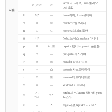
lacrar 라크라르, Lulio 룰리오,
l
ㄹ, ㄹㄹ
ㄹ
ocal 오칼
자음
ll
이*
―
llama 야마, lluvia 유비아
m
ㅁ
ㅁ
membrete 멤브레테
n
ㄴ
ㄴ
noche 노체, flan 플란
ñ
니*
―
ñoñez 뇨녜스, mañana 마냐나
p
ㅍ
ㅂ, 프
pepsina 펩시나, plantón 플란톤
q
ㅋ
―
quisquilla 키스키야
r
ㄹ
르
rascador 라스카도르
s
ㅅ
스
sastreria 사스트레리아
t
ㅌ
트
tetraetro 테트라에트로
v
ㅂ
―
viudedad 비우데다드
ㅅ,
xenón 세논, laxante 락산테, yuxta
x
ㄱ스
ㄱㅅ
육스타
z
ㅅ
스
zagal 사갈, liquidez 리키데스