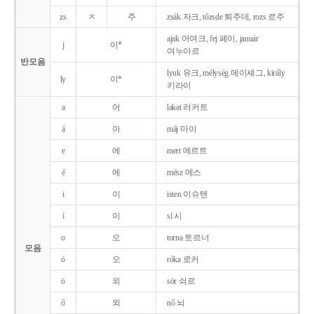
zs
ㅈ
주
zsák 자크, tőzsde 퇴주데, rozs 로주
ajak 어여크, fej 페이, január
j
이*
여누아르
반모음
lyuk 유크, mélység 메이셰그, király
ly
이*
키라이
a
어
lakat 러커트
á
아
máj 마이
e
에
mert 메르트
é
에
mész 메스
i
이
isten 이슈텐
í
이
sí 시
o
오
torna 토르너
모음
ó
오
róka 로커
ö
외
sör 쇠르
ő
외
nő 뇌