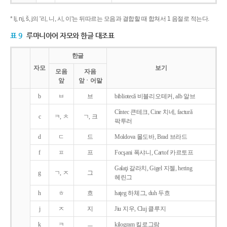
* lj, nj, š, j의 '리, 니, 시, 이'는 뒤따르는 모음과 결합할 때 합쳐서 1 음절로 적는다.
표 9
루마니아어 자모와 한글 대조표
한글
자모
보기
모음
자음
앞
앞ㆍ어말
b
ㅂ
브
bibliotecǎ 비블리오테커, alb 알브
Cîntec 큰테크, Cine 치네, facturǎ
c
ㅋ, ㅊ
ㄱ, 크
팍투러
d
ㄷ
드
Moldova 몰도바, Brad 브라드
f
ㅍ
프
Focşani 폭샤니, Cartof 카르토프
Galaţi 갈라치, Gigel 지젤, hering
g
ㄱ, ㅈ
그
헤린그
h
ㅎ
흐
haţeg 하체그, duh 두흐
j
ㅈ
지
Jiu 지우, Cluj 클루지
k
ㅋ
ㅡ
kilogram 킬로그람