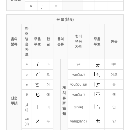
h
ㅎ
운 모 (韻母)
한
어
한어
음의
병
주음
한
음의
주음
병음
한글
분류
음
부호
글
분류
부호
자모
자
모
a
아
yai
야이
o
오
yao
(iao)
야오
e
어
you
(iou,
iu)
유
제
치
ê
에
yan
(ian)
옌
단운
류
單韻
齊
yi
이
yin(in)
인
齒
(i)
類
wu
우
yang
(iang)
양
(u)