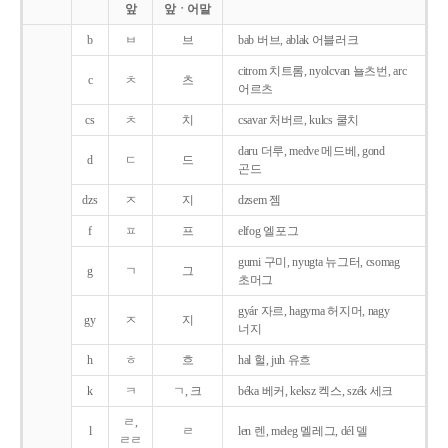
앞
앞ㆍ어말
b
ㅂ
브
bab 버브, ablak 어블러크
citrom 치트롬, nyolcvan 뇰츠번, arc
c
ㅊ
츠
어르츠
cs
ㅊ
치
csavar 처버르, kulcs 쿨치
daru 더루, medve 메드베, gond
d
ㄷ
드
곤드
dzs
ㅈ
지
dzsem 젬
f
ㅍ
프
elfog 엘포그
gumi 구미, nyugta 뉴그터, csomag
g
ㄱ
그
초머그
gyár 자르, hagyma 허지머, nagy
gy
ㅈ
지
너지
h
ㅎ
흐
hal 헐, juh 유흐
k
ㅋ
ㄱ, 크
béka 베커, keksz 켁스, szék 세크
ㄹ,
l
ㄹ
len 렌, meleg 멜레그, dél 델
ㄹㄹ