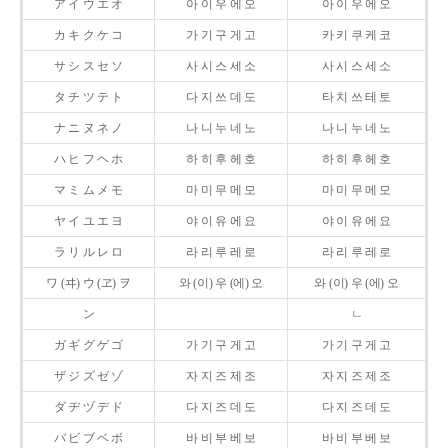
ア イ ウ エ オ
아 이 우 에 오
아 이 우 에 오
カ キ ク ケ コ
가 기 구 게 고
카 키 쿠 케 코
サ シ ス セ ソ
사 시 스 세 소
사 시 스 세 소
タ チ ツ テ ト
다 지 쓰 데 도
타 치 쓰 테 토
ナ ニ ヌ ネ ノ
나 니 누 네 노
나 니 누 네 노
ハ ヒ フ ヘ ホ
하 히 후 헤 호
하 히 후 헤 호
マ ミ ム メ モ
마 미 무 메 모
마 미 무 메 모
ヤ イ ユ エ ヨ
야 이 유 에 요
야 이 유 에 요
ラ リ ル レ ロ
라 리 루 레 로
라 리 루 레 로
ワ (ヰ) ウ (ヱ) ヲ
와 (이) 우 (에) 오
와 (이) 우 (에) 오
ン
ㄴ
ガ ギ グ ゲ ゴ
가 기 구 게 고
가 기 구 게 고
ザ ジ ズ ゼ ゾ
자 지 즈 제 조
자 지 즈 제 조
ダ ヂ ヅ デ ド
다 지 즈 데 도
다 지 즈 데 도
バ ビ ブ ベ ボ
바 비 부 베 보
바 비 부 베 보