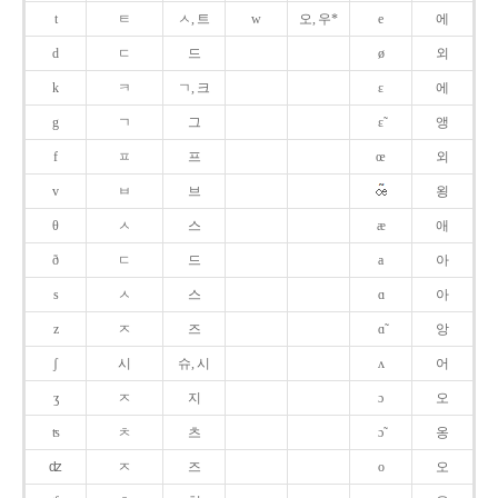
t
ㅌ
ㅅ, 트
w
오, 우*
e
에
d
ㄷ
드
ø
외
k
ㅋ
ㄱ, 크
ɛ
에
g
ㄱ
그
ɛ̃
앵
f
ㅍ
프
œ
외
v
ㅂ
브
욍
θ
ㅅ
스
æ
애
ð
ㄷ
드
a
아
s
ㅅ
스
ɑ
아
z
ㅈ
즈
ɑ̃
앙
ʃ
시
슈, 시
ʌ
어
ʒ
ㅈ
지
ɔ
오
ʦ
ㅊ
츠
ɔ̃
옹
ʣ
ㅈ
즈
o
오