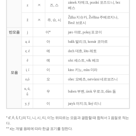
zámek 자메크, pozdní 포즈드니, bez
z
ㅈ
즈, 스
베스
Žižka 지슈카, Žvěřina 주베르지나,
ž
ㅈ
주, 슈, 시
Brož 브로시
반모음
j
이*
jaro 야로, pokoj 포코이
a, á
아
balík 발리크, komár 코마르
e, é
에
dech 데흐, léto 레토
ě
예
sěst 셰스트, věk 베크
i, í
이
kino 키노, míra 미라
모음
o,ó
오
obec 오베츠, nervózni 네르보즈니
u, ú,
우
buben 부벤, úrok 우로크, dům 둠
ů
y, ý
이
jazyk
야지크, líný 리니
* d', ň, š, t', j의 '디, 니, 시, 티, 이'는 뒤따르는 모음과 결합할 때 합쳐서 1 음절로 적는
다.
** x는 개별 용례에 따라 한글 표기를 정한다.