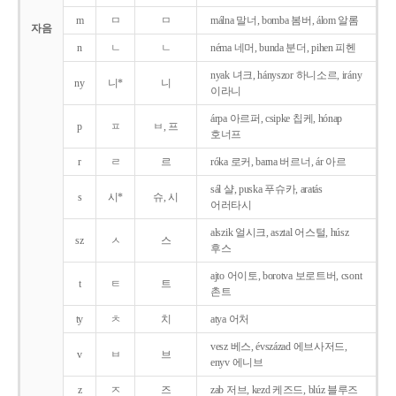
m
ㅁ
ㅁ
málna 말너, bomba 봄버, álom 알롬
자음
n
ㄴ
ㄴ
néma 네머, bunda 분더, pihen 피헨
nyak 녀크, hányszor 하니소르, irány
ny
니*
니
이라니
árpa 아르퍼, csipke 칩케, hónap
p
ㅍ
ㅂ, 프
호너프
r
ㄹ
르
róka 로커, barna 버르너, ár 아르
sál 샬, puska 푸슈카, aratás
s
시*
슈, 시
어러타시
alszik 얼시크, asztal 어스털, húsz
sz
ㅅ
스
후스
ajto 어이토, borotva 보로트버, csont
t
ㅌ
트
촌트
ty
ㅊ
치
atya 어처
vesz 베스, évszázad 에브사저드,
v
ㅂ
브
enyv 에니브
z
ㅈ
즈
zab 저브, kezd 케즈드, blúz 블루즈