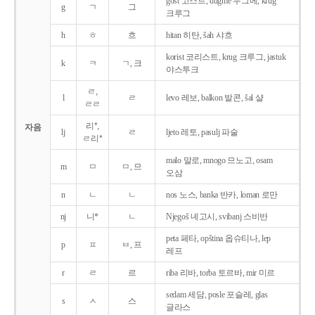
gost 고스트, dugme 두그메, krug
g
ㄱ
그
크루그
h
ㅎ
흐
hitan 히탄, šah 샤흐
korist 코리스트, krug 크루그, jastuk
k
ㅋ
ㄱ, 크
야스투크
ㄹ,
l
ㄹ
levo 레보, balkon 발콘, šal 샬
ㄹㄹ
리*,
자음
lj
ㄹ
ljeto 레토, pasulj 파술
ㄹ리*
malo 말로, mnogo 므노고, osam
m
ㅁ
ㅁ, 므
오삼
n
ㄴ
ㄴ
nos 노스, banka 반카, loman 로만
nj
니*
ㄴ
Njegoš 녜고시, svibanj 스비반
peta 페타, opština 옵슈티나, lep
p
ㅍ
ㅂ, 프
레프
r
ㄹ
르
riba 리바, torba 토르바, mir 미르
sedam 세담, posle 포슬레, glas
s
ㅅ
스
글라스