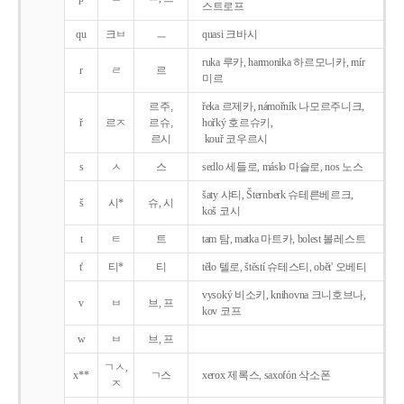
스트로프
qu
크ㅂ
ㅡ
quasi 크바시
ruka 루카, harmonika 하르모니카, mír
r
ㄹ
르
미르
르주,
řeka 르제카, námořník 나모르주니크,
ř
르ㅈ
르슈,
hořký 호르슈키,
르시
kouř 코우르시
s
ㅅ
스
sedlo 세들로, máslo 마슬로, nos 노스
šaty 샤티, Šternberk 슈테른베르크,
š
시*
슈, 시
koš 코시
t
ㅌ
트
tam 탐, matka 마트카, bolest 볼레스트
t'
티*
티
tělo 텔로, štěstí 슈테스티, obět' 오베티
vysoký 비소키, knihovna 크니호브나,
v
ㅂ
브, 프
kov 코프
w
ㅂ
브, 프
ㄱㅅ,
x**
ㄱ스
xerox 제록스, saxofón 삭소폰
ㅈ