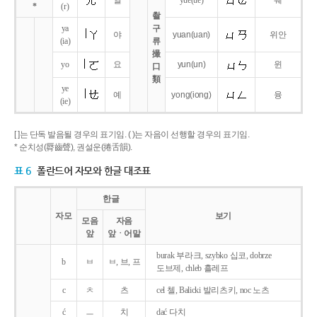
얼
yue
(ue)
웨
*
(r)
촬
ya
구
야
yuan
(uan)
위안
(ia)
류
撮
yo
요
yun
(un)
윈
口
類
ye
예
yong
(iong)
융
(ie)
[ ]는 단독 발음될 경우의 표기임. ( )는 자음이 선행할 경우의 표기임.
* 순치성(脣齒聲), 권설운(捲舌韻).
표 6
폴란드어 자모와 한글 대조표
한글
자모
보기
모음
자음
앞
앞ㆍ어말
burak 부라크, szybko 십코, dobrze
b
ㅂ
ㅂ, 브, 프
도브제, chleb 흘레프
c
ㅊ
츠
cel 첼, Balicki 발리츠키, noc 노츠
ć
ㅡ
치
dać 다치