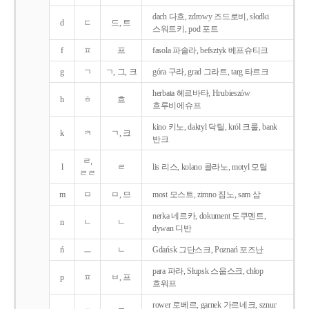
dach 다흐, zdrowy 즈드로비, słodki
d
ㄷ
드, 트
스워트키, pod 포트
f
ㅍ
프
fasola 파솔라, befsztyk 베프슈티크
g
ㄱ
ㄱ, 그, 크
góra 구라, grad 그라트, targ 타르크
herbata 헤르바타, Hrubieszów
h
ㅎ
흐
흐루비에슈프
kino 키노, daktyl 닥틸, król 크룰, bank
k
ㅋ
ㄱ, 크
반크
ㄹ,
l
ㄹ
lis 리스, kolano 콜라노, motyl 모틸
ㄹㄹ
m
ㅁ
ㅁ, 므
most 모스트, zimno 짐노, sam 삼
nerka 네르카, dokument 도쿠멘트,
n
ㄴ
ㄴ
dywan 디반
ń
ㅡ
ㄴ
Gdańsk 그단스크, Poznań 포즈난
para 파라, Słupsk 스웁스크, chłop
p
ㅍ
ㅂ, 프
흐워프
rower 로베르, garnek 가르네크, sznur