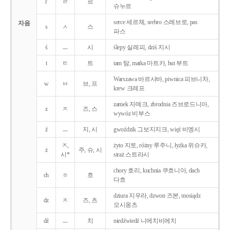
r
ㄹ
르
슈누르
serce 세르체, srebro 스레브로, pas
자음
s
ㅅ
스
파스
ś
ㅡ
시
ślepy 실레피, dziś 지시
t
ㅌ
트
tam 탐, matka 마트카, but 부트
Warszawa 바르샤바, piwnica 피브니차,
w
ㅂ
브, 프
krew 크레프
zamek 자메크, zbrodnia 즈브로드니아,
z
ㅈ
즈, 스
wywóz 비부스
ź
ㅡ
지, 시
gwoździk 그보지지크, więź 비엥시
ㅈ,
żyto 지토, różny 루주니, łyżka 위슈카,
ż
주, 슈, 시
시*
straż 스트라시
chory 호리, kuchnia 쿠흐니아, dach
ch
ㅎ
흐
다흐
dziura 지우라, dzwon 즈본, mosiądz
dz
ㅈ
즈, 츠
모시옹츠
dź
ㅡ
치
niedźwiedź 니에치비에치