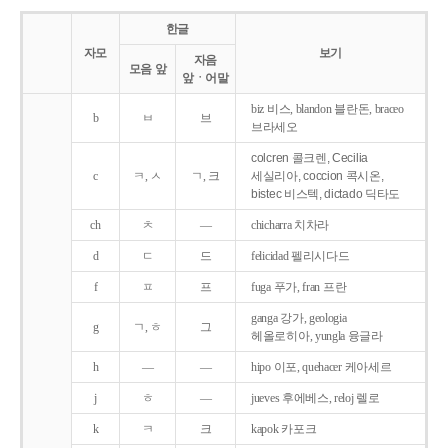
한글
자모
보기
자음
모음 앞
앞ㆍ어말
biz 비스, blandon 블란돈, braceo
b
ㅂ
브
브라세오
colcren 콜크렌, Cecilia
c
ㅋ, ㅅ
ㄱ, 크
세실리아, coccion 콕시온,
bistec 비스텍, dictado 딕타도
ch
ㅊ
―
chicharra 치차라
d
ㄷ
드
felicidad 펠리시다드
f
ㅍ
프
fuga 푸가, fran 프란
ganga 강가, geologia
g
ㄱ, ㅎ
그
헤올로히아, yungla 융글라
h
―
―
hipo 이포, quehacer 케아세르
j
ㅎ
―
jueves 후에베스, reloj 렐로
k
ㅋ
크
kapok 카포크