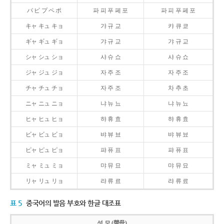
パ ピ プ ペ ポ
파 피 푸 페 포
파 피 푸 페 포
キャ キュ キョ
갸 규 교
캬 큐 쿄
ギャ ギュ ギョ
갸 규 교
갸 규 교
シャ シュ ショ
샤 슈 쇼
샤 슈 쇼
ジャ ジュ ジョ
자 주 조
자 주 조
チャ チュ チョ
자 주 조
차 추 초
ニャ ニュ ニョ
냐 뉴 뇨
냐 뉴 뇨
ヒャ ヒュ ヒョ
햐 휴 효
햐 휴 효
ビャ ビュ ビョ
뱌 뷰 뵤
뱌 뷰 뵤
ピャ ピュ ピョ
퍄 퓨 표
퍄 퓨 표
ミャ ミュ ミョ
먀 뮤 묘
먀 뮤 묘
リャ リュ リョ
랴 류 료
랴 류 료
표 5
중국어의 발음 부호와 한글 대조표
성 모 (聲母)