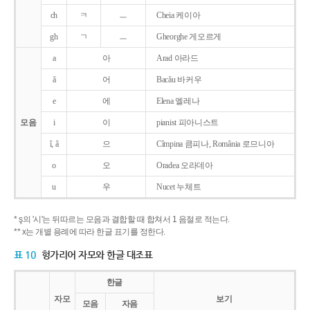
ch
ㅋ
ㅡ
Cheia 케이아
gh
ㄱ
ㅡ
Gheorghe 게오르게
a
아
Arad 아라드
ǎ
어
Bacǎu 바커우
e
에
Elena 엘레나
모음
i
이
pianist 피아니스트
î, â
으
Cîmpina 큼피나, România 로므니아
o
오
Oradea 오라데아
u
우
Nucet 누체트
* ş의 '시'는 뒤따르는 모음과 결합할 때 합쳐서 1 음절로 적는다.
** x는 개별 용례에 따라 한글 표기를 정한다.
표 10
헝가리어 자모와 한글 대조표
한글
자모
보기
모음
자음