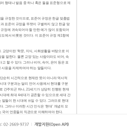
러 형태나 발음 중 하나 혹은 둘을 표준형으로 제
을 규정한 것이므로, 표준어 규정은 한글 맞춤법
법과 표준어 규정을 뚜렷이 구별하지 않고 한글 맞
 규정에 귀속되어야 할 만한 예가 많이 포함되어
의도에서 비롯된 것이다. 이 표준어 규정 제1항에
. 교양이란 ‘학문, 지식, 사회생활을 바탕으로 이
을 말한다. 물론 교양 있는 사람이라도 비어, 속
 할 수 있다. 그러나 비어, 속어, 은어 등은 표
 사용을 자제하여야 하는 말들이다.
’는 단순히 시간적으로 현재란 뜻이 아니라 역사적
 시대 구분과는 달리 언어 사용에서 현대를 구분
로 간주되곤 하나, 21세기가 상당히 진행된 현재
 시대에 최대 4세대가 공존할 수 있으므로 세대 간
는 말들이 한 시대에 쓰일 수 있다. 그러므로 현대
. 그러나 이러한 시간 인식은 ‘현대’ 개념의 모
’는 국어 언중들의 직관으로 이해하여야 한다.
용어적 성격을 가장 크게 드러내 주는 기준이다.
: 02-2669-9737
개발지원(Open API)