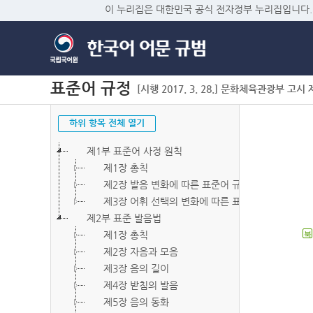
이 누리집은 대한민국 공식 전자정부 누리집입니다.
표준어 규정
[시행 2017. 3. 28.] 문화체육관광부 고시 제2
하위 항목 전체 열기
제1부 표준어 사정 원칙
제1장 총칙
제2장 발음 변화에 따른 표준어 규정
제3장 어휘 선택의 변화에 따른 표준어 규정
제2부 표준 발음법
제1장 총칙
북
제2장 자음과 모음
제3장 음의 길이
제4장 받침의 발음
제5장 음의 동화