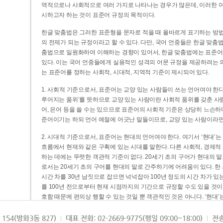
역적으로나 사회적으로 여러 가지로 나타나는 경우가 많은데, 이러한 여
시하고자 하는 것이 표준어 규정의 목적이다.
한글 맞춤법은 그러한 표준형을 문자로 적을 때 올바르게 표기하는 방법
의 전제가 되는 규정이라고 할 수 있다. 다만, 국어 언중들은 한글 맞춤
춤법으로 일원화하여 이해하는 경향이 있어서, 한글 맞춤법에는 표준어
있다. 이는 국어 언중들에게 실용적인 성격의 어문 규정을 제공하려는 
는 표준어를 정하는 사회적, 시대적, 지역적 기준이 제시되어 있다.
1. 사회적 기준으로서, 표준어는 교양 있는 사람들이 쓰는 언어여야 한다
루어지는 품위’를 뜻하므로 교양 있는 사람이란 사회적 품위를 갖춘 사람
어, 은어 등을 쓸 수는 있으므로 표준어의 사회적 기준은 상당히 느슨하다고
준어이기는 하되 언어 예절에 어긋난 말들이므로, 교양 있는 사람이라면
2. 시대적 기준으로서, 표준어는 현대의 언어여야 한다. 여기서 ‘현대
흐름에서 현재와 같은 구획에 있는 시대를 말한다. 다른 사회적, 경제적
하는 데에는 뚜렷한 객관적 기준이 없다. 20세기 초의 구어가 현대의 말
로서는 20세기 초의 구어를 현대의 말로 간주하기에 어려움이 있다. 한
시간 차를 30년 남짓으로 잡으면 넉넉잡아 100년 정도의 시간 차가 있
를 100년 전으로부터 현재 시점까지의 기간으로 규정할 수도 있을 것이다
호함 때문에 편의상 행할 수 있는 것일 뿐 객관적인 것은 아니다. ‘현대
3. 지역적 기준으로서, 표준어는 서울말이어야 한다. 이는 표준어의 공
154(방화3동 827)
대표 전화: 02-2669-9775(평일 09:00~18:00)
전송