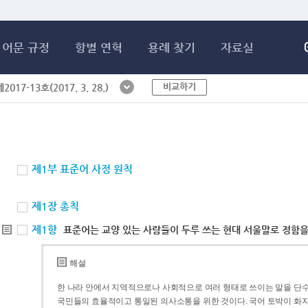
메인콘텐츠 바로가기
어문 규정
항별 연혁
용례 찾기
자료실
비교하기
017-13호(2017. 3. 28.)
제1부 표준어 사정 원칙
제1장 총칙
제1항
표준어는 교양 있는 사람들이 두루 쓰는 현대 서울말로 정함을
해설
한 나라 안에서 지역적으로나 사회적으로 여러 형태로 쓰이는 말을 단수
국민들의 효율적이고 통일된 의사소통을 위한 것이다. 국어 토박이 화자