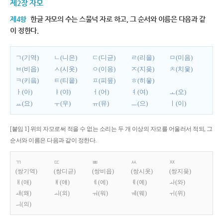
제2장 자모
제4항
한글 자모의 수는 스물넉 자로 하고, 그 순서와 이름은 다음과 같
이 정한다.
ㄱ(기역)
ㄴ(니은)
ㄷ(디귿)
ㄹ(리을)
ㅁ(미음)
ㅂ(비읍)
ㅅ(시옷)
ㅇ(이응)
ㅈ(지읒)
ㅊ(치읓)
ㅋ(키읔)
ㅌ(티읕)
ㅍ(피읖)
ㅎ(히읗)
ㅏ(아)
ㅑ(야)
ㅓ(어)
ㅕ(여)
ㅗ(오)
ㅛ(요)
ㅜ(우)
ㅠ(유)
ㅡ(으)
ㅣ(이)
[붙임 1] 위의 자모로써 적을 수 없는 소리는 두 개 이상의 자모를 어울러서 적되, 그
순서와 이름은 다음과 같이 정한다.
ㄲ
ㄸ
ㅃ
ㅆ
ㅉ
(쌍기역)
(쌍디귿)
(쌍비읍)
(쌍시옷)
(쌍지읒)
ㅐ(애)
ㅒ(얘)
ㅔ(에)
ㅖ(예)
ㅘ(와)
ㅙ(왜)
ㅚ(외)
ㅝ(워)
ㅞ(웨)
ㅟ(위)
ㅢ(의)