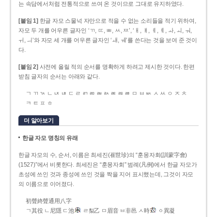
는 속담에서처럼 전통적으로 쓰여 온 것이므로 그대로 유지하였다.
[붙임 1]
한글 자모 스물넉 자만으로 적을 수 없는 소리들을 적기 위하여,
자모 두 개를 어우른 글자인 ‘ㄲ, ㄸ, ㅃ, ㅆ, ㅉ’, ‘ㅐ, ㅒ, ㅔ, ㅖ, ㅘ, ㅚ, ㅝ,
ㅟ, ㅢ’와 자모 세 개를 어우른 글자인 ‘ㅙ, ㅞ’를 쓴다는 것을 보여 준 것이
다.
[붙임 2]
사전에 올릴 적의 순서를 명확하게 하려고 제시한 것이다. 한편
받침 글자의 순서는 아래와 같다.
ㄱ ㄲ ㄳ ㄴ ㄵ ㄶ ㄷ ㄹ ㄺ ㄻ ㄼ ㄽ ㄾ ㄿ ㅀ ㅁ ㅂ ㅄ ㅅ ㅆ ㅇ ㅈ ㅊ
ㅋ ㅌ ㅍ ㅎ
더 알아보기
한글 자모 명칭의 유래
한글 자모의 수, 순서, 이름은 최세진(崔世珍)의 “훈몽자회(訓蒙字會)
(1527)”에서 비롯한다. 최세진은 “훈몽자회” 범례(凡例)에서 한글 자모가
초성에 쓰인 것과 종성에 쓰인 것을 짝을 지어 표시했는데, 그것이 자모
의 이름으로 이어졌다.
初聲終聲通用八字
ㄱ其役 ㄴ尼隱 ㄷ池
ㄹ梨乙 ㅁ眉音 ㅂ非邑 ㅅ時
ㆁ異凝