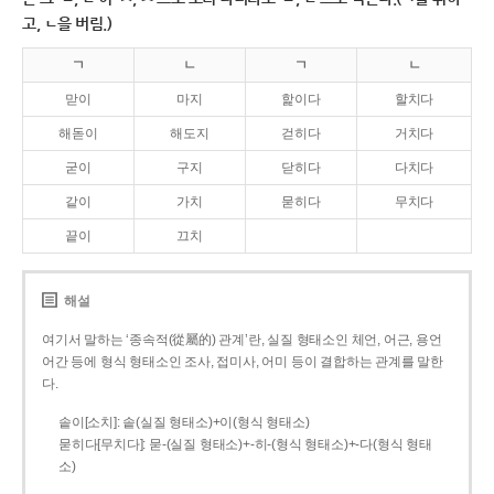
고, ㄴ을 버림.)
ㄱ
ㄴ
ㄱ
ㄴ
맏이
마지
핥이다
할치다
해돋이
해도지
걷히다
거치다
굳이
구지
닫히다
다치다
같이
가치
묻히다
무치다
끝이
끄치
해설
여기서 말하는 ‘종속적(從屬的) 관계’란, 실질 형태소인 체언, 어근, 용언
어간 등에 형식 형태소인 조사, 접미사, 어미 등이 결합하는 관계를 말한
다.
솥이[소치]: 솥(실질 형태소)+이(형식 형태소)
묻히다[무치다]: 묻­-(실질 형태소)+­-히­-(형식 형태소)+-다(형식 형태
소)