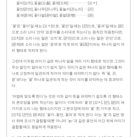
……………
꽃이[꼬치], 꽃을[꼬츨], 꽃에[꼬체]
[꼬ㅊ]
…
꽃만[꼰만], 꽃나무[꼰나무], 꽃놀이[꼰노리]
[꼰]
………
꽃과[꼳꽈], 꽃다발[꼳따발], 꽃밭[꼳빧]
[꼳]
‘꽃’은 ‘꽃이’일 때는 [꼬ㅊ]으로, ‘꽃만’일 때는 [꼰]으로, ‘꽃과’일 때는 [꼳]
으로 소리 난다. 만약 ‘표준어를 소리대로 적는다’는 원칙만 적용한다면,
[꼬치]로 소리 나는 말은 ‘꼬치’로, [꼰만]으로 소리 나는 말은 ‘꼰만’으로,
[꼳꽈]로 소리 나는 말은 ‘꼳꽈’로 적게 되어 ‘꽃[花]’이라는 하나의 말이 여
러 형태로 적히게 된다.
그런데 이처럼 의미가 같은 하나의 말을 여러 가지 형태로 적으면 그것이
무슨 말인지 알아보기가 쉽지 않다. 의미가 같은 하나의 말은 형태를 하
나로 고정하여 일관되게 적어야 의미를 파악하기가 쉽다. 즉 ‘꽃, 꼰,
꼳’보다는 ‘꽃’ 하나로 일관되게 적는 것이 의미를 파악하는 데 효과적이
다.
‘어법에 맞도록 한다’는 것은 이와 같이 뜻을 파악하기 쉽도록 각 형태소
의 본모양을 밝혀 적는다는 말이다. 이에 따라 ‘꽃’은 [꼬ㅊ], [꼰], [꼳]의 세
가지로 소리 나는 형태소이지만 그 본모양에 따라 ‘꽃’ 한 가지로 적고,
[꼬치], [꼰만], [꼳꽈]도 ‘꽃이, 꽃만, 꽃과’로 적게 된다. 이는 ‘꽃’과 같은 명
사 뒤에 조사가 결합할 때뿐 아니라 ‘늙-’과 같은 용언의 어간 뒤에 어미가
결합할 때도 동일하게 적용된다.