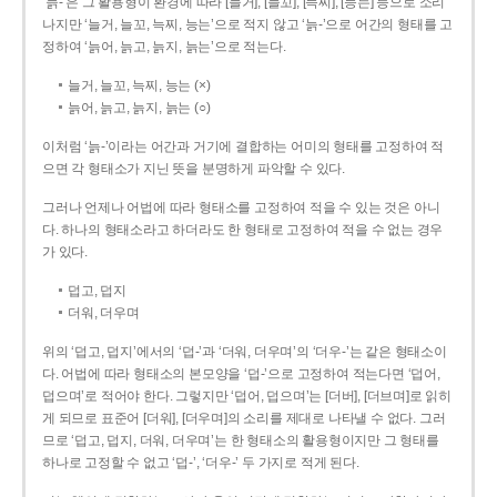
‘늙-’은 그 활용형이 환경에 따라 [늘거], [늘꼬], [늑찌], [능는] 등으로 소리
나지만 ‘늘거, 늘꼬, 늑찌, 능는’으로 적지 않고 ‘늙-’으로 어간의 형태를 고
정하여 ‘늙어, 늙고, 늙지, 늙는’으로 적는다.
늘거, 늘꼬, 늑찌, 능는 (×)
늙어, 늙고, 늙지, 늙는 (○)
이처럼 ‘늙-­’이라는 어간과 거기에 결합하는 어미의 형태를 고정하여 적
으면 각 형태소가 지닌 뜻을 분명하게 파악할 수 있다.
그러나 언제나 어법에 따라 형태소를 고정하여 적을 수 있는 것은 아니
다. 하나의 형태소라고 하더라도 한 형태로 고정하여 적을 수 없는 경우
가 있다.
덥고, 덥지
더워, 더우며
위의 ‘덥고, 덥지’에서의 ‘덥-­’과 ‘더워, 더우며’의 ‘더우-­’는 같은 형태소이
다. 어법에 따라 형태소의 본모양을 ‘덥-­’으로 고정하여 적는다면 ‘덥어,
덥으며’로 적어야 한다. 그렇지만 ‘덥어, 덥으며’는 [더버], [더브며]로 읽히
게 되므로 표준어 [더워], [더우며]의 소리를 제대로 나타낼 수 없다. 그러
므로 ‘덥고, 덥지, 더워, 더우며’는 한 형태소의 활용형이지만 그 형태를
하나로 고정할 수 없고 ‘덥-’, ‘더우-’ 두 가지로 적게 된다.