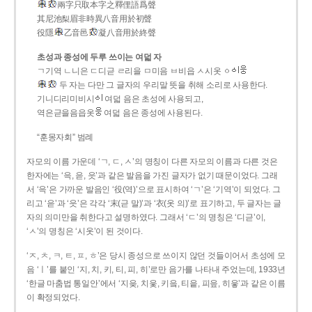
兩字只取本字之釋俚語爲聲
其尼池梨眉非時異八音用於初聲
役隱
乙音邑
凝八音用於終聲
초성과 종성에 두루 쓰이는 여덟 자
ㄱ기역 ㄴ니은 ㄷ디귿 ㄹ리을 ㅁ미음 ㅂ비읍 ㅅ시옷 ㆁ
두 자는 다만 그 글자의 우리말 뜻을 취해 소리로 사용한다.
기니디리미비시
여덟 음은 초성에 사용되고,
역은귿을음읍옷
여덟 음은 종성에 사용된다.
“훈몽자회” 범례
자모의 이름 가운데 ‘ㄱ, ㄷ, ㅅ’의 명칭이 다른 자모의 이름과 다른 것은
한자에는 ‘윽, 읃, 읏’과 같은 발음을 가진 글자가 없기 때문이었다. 그래
서 ‘윽’은 가까운 발음인 ‘役(역)’으로 표시하여 ‘ㄱ’은 ‘기역’이 되었다. 그
리고 ‘읃’과 ‘읏’은 각각 ‘末(귿 말)’과 ‘衣(옷 의)’로 표기하고, 두 글자는 글
자의 의미만을 취한다고 설명하였다. 그래서 ‘ㄷ’의 명칭은 ‘디귿’이,
‘ㅅ’의 명칭은 ‘시옷’이 된 것이다.
‘ㅈ, ㅊ, ㅋ, ㅌ, ㅍ, ㅎ’은 당시 종성으로 쓰이지 않던 것들이어서 초성에 모
음 ‘ㅣ’를 붙인 ‘지, 치, 키, 티, 피, 히’로만 음가를 나타내 주었는데, 1933년
‘한글 마춤법 통일안’에서 ‘지읒, 치읓, 키읔, 티읕, 피읖, 히읗’과 같은 이름
이 확정되었다.