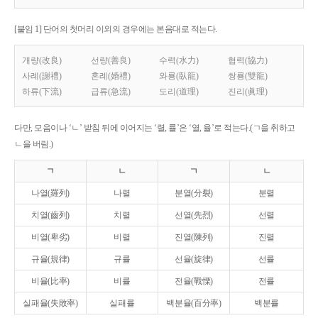
[붙임 1] 단어의 첫머리 이외의 경우에는 본음대로 적는다.
개량(改良)
선량(善良)
수력(水力)
협력(協力)
사례(謝禮)
혼례(婚禮)
와룡(臥龍)
쌍룡(雙龍)
하류(下流)
급류(急流)
도리(道理)
진리(眞理)
다만, 모음이나 ‘ㄴ’ 받침 뒤에 이어지는 ‘렬, 률’은 ‘열, 율’로 적는다.(ㄱ을 취하고
ㄴ을 버림.)
ㄱ
ㄴ
ㄱ
ㄴ
나열(羅列)
나렬
분열(分裂)
분렬
치열(齒列)
치렬
선열(先烈)
선렬
비열(卑劣)
비렬
진열(陳列)
진렬
규율(規律)
규률
선율(旋律)
선률
비율(比率)
비률
전율(戰慄)
전률
실패율(失敗率)
실패률
백분율(百分率)
백분률