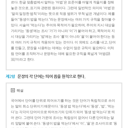
르다. 한글 맞춤법에서 말하는 ‘어법’은 표준어를 어떻게 적을지를 정해
놓은 것으로, 표기와 관련된 원리이다. 그런데 일반적인 의미의 ‘어법’은
‘말의 일정한 법칙’이라는 뜻으로 적용 범위가 무척 넓은 개념이다. 예를
들어 “동생이 밥을 먹는다.”라는 문장에서는 여러 가지 규칙을 찾아볼 수
있다. 서술어 ‘먹는다’는 주어와 목적어가 필요하며, 주어의 지시 대상을
가리키는 ‘동생’에는 조사 ‘가’가 아니라 ‘이’가 붙어야 하고, 목적어의 지
시 대상을 가리키는 ‘밥’에는 조사 ‘를’이 아니라 ‘을’이 붙어야 한다는 등
의 여러 가지 규칙이 적용되어 있는 것이다. 이 외에도 소리를 내고, 단어
를 만들고, 문장을 사용하는 데에는 수없이 많은 규칙이 필요하다. 이처
럼 언어를 조직하거나 운영하는 데에 필요한 규칙을 폭넓게 ‘어법(語
法)’이라고 한다.
제2항
문장의 각 단어는 띄어 씀을 원칙으로 한다.
해설
국어에서 단어를 단위로 띄어쓰기를 하는 것은 단어가 독립적으로 쓰이
는 말의 최소 단위이기 때문이다. ‘동생 밥 먹는다’에서 ‘동생’, ‘밥’, ‘먹는
다’는 각각이 단어이므로 띄어쓰기의 단위가 되어 ‘동생 밥 먹는다’로 띄
어 쓴다. 그런데 단어 가운데 조사는 독립성이 없어서 다른 단어와는 달
리 앞말에 붙여 쓴다. ‘동생이 밥을 먹는다’에서 ‘이’, ‘을’은 조사이므로 ‘동