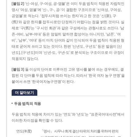
[붙임 2]
‘신-여성, 구-여성, 공-염불’은 이미 두음 법칙이 적용된 자립적인
명사 ‘여성, 염불’에 ‘신-, 구-, 공-’이 결합한 구조이므로 ‘신여성, 구여성,
공염불’로 적는다. ‘접두사처럼 쓰이는 한자’라고 한 것은 ‘신(新), 구
(舊)’와 같은 한자를 접두사로만 단정하기 어렵다는 점을 밝힌 것이다. 실
제로 ‘구(舊)’는 ‘구 시민 회관’과 같은 구성에서는 관형사로도 쓰인다. ‘남
존­-여비, 남부-­여대’ 등은 엄밀히 말하면 합성어는 아니지만, ‘남존’, ‘여
비’, ‘남부’, ‘여대’ 등이 마치 단어와 같이 인식되어 두음 법칙이 적용된 형
태로 굳어져 쓰이고 있는 것이다. 한편 ‘신년도, 구년도’ 등은 발음이 [신
년도], [구ː년도]이며 ‘신년­-도, 구년-­도’로 분석되는 구조이므로 이 규정이
적용되지 않는다.
[붙임 3]
둘 이상의 단어로 이루어진 고유 명사를 붙여 쓰는 경우에도, 결
합된 각 단어를 두음 법칙에 따라 적는다. 따라서 ‘한국 여자 농구 연맹’을
붙여서 쓰면 ‘한국여자농구연맹’이 된다.
더 알아보기
두음 법칙의 적용
두음 법칙의 적용에 차이가 있는 ‘연도’와 ‘년도’는 “표준국어대사전”에서
이러한 차이점을 확인할 수 있다.
연도(年度)
「명사」 사무나 회계 결산 따위의 처리를 위하여 편의