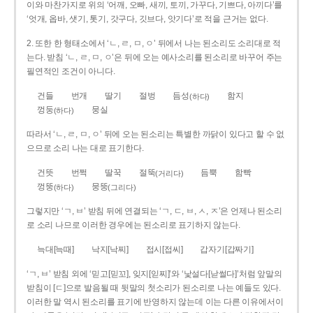
이와 마찬가지로 위의 ‘어깨, 오빠, 새끼, 토끼, 가꾸다, 기쁘다, 아끼다’를
‘엇개, 옵바, 샛기, 톳기, 갓구다, 깃브다, 앗기다’로 적을 근거는 없다.
2. 또한 한 형태소에서 ‘ㄴ, ㄹ, ㅁ, ㅇ’ 뒤에서 나는 된소리도 소리대로 적
는다. 받침 ‘ㄴ, ㄹ, ㅁ, ㅇ’은 뒤에 오는 예사소리를 된소리로 바꾸어 주는
필연적인 조건이 아니다.
건들
번개
딸기
절벙
듬성
함지
(하다)
껑둥
뭉실
(하다)
따라서 ‘ㄴ, ㄹ, ㅁ, ㅇ’ 뒤에 오는 된소리는 특별한 까닭이 있다고 할 수 없
으므로 소리 나는 대로 표기한다.
건뜻
번쩍
딸꾹
절뚝
듬뿍
함빡
(거리다)
껑뚱
뭉뚱
(하다)
(그리다)
그렇지만 ‘ㄱ, ㅂ’ 받침 뒤에 연결되는 ‘ㄱ, ㄷ, ㅂ, ㅅ, ㅈ’은 언제나 된소리
로 소리 나므로 이러한 경우에는 된소리로 표기하지 않는다.
늑대[늑때]
낙지[낙찌]
접시[접씨]
갑자기[갑짜기]
‘ㄱ, ㅂ’ 받침 외에 ‘믿고[믿꼬], 잊지[읻찌]’와 ‘낯설다[낟썰다]’처럼 앞말의
받침이 [ㄷ]으로 발음될 때 뒷말의 첫소리가 된소리로 나는 예들도 있다.
이러한 말 역시 된소리를 표기에 반영하지 않는데 이는 다른 이유에서이