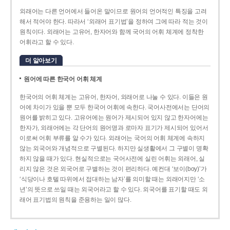
외래어는 다른 언어에서 들어온 말이므로 원어의 언어적인 특징을 고려
해서 적어야 한다. 따라서 ‘외래어 표기법’을 정하여 그에 따라 적는 것이
원칙이다. 외래어는 고유어, 한자어와 함께 국어의 어휘 체계에 정착한
어휘라고 할 수 있다.
더 알아보기
원어에 따른 한국어 어휘 체계
한국어의 어휘 체계는 고유어, 한자어, 외래어로 나눌 수 있다. 이들은 원
어에 차이가 있을 뿐 모두 한국어 어휘에 속한다. 국어사전에서는 단어의
원어를 밝히고 있다. 고유어에는 원어가 제시되어 있지 않고 한자어에는
한자가, 외래어에는 각 단어의 원어명과 로마자 표기가 제시되어 있어서
이로써 어휘 부류를 알 수가 있다. 외래어는 국어의 어휘 체계에 속하지
않는 외국어와 개념적으로 구별된다. 하지만 실생활에서 그 구별이 명확
하지 않을 때가 있다. 현실적으로는 국어사전에 실린 어휘는 외래어, 실
리지 않은 것은 외국어로 구별하는 것이 편리하다. 예컨대 ‘보이(boy)’가
‘식당이나 호텔 따위에서 접대하는 남자’를 의미할 때는 외래어지만 ‘소
년’의 뜻으로 쓰일 때는 외국어라고 할 수 있다. 외국어를 표기할 때도 외
래어 표기법의 원칙을 준용하는 일이 많다.