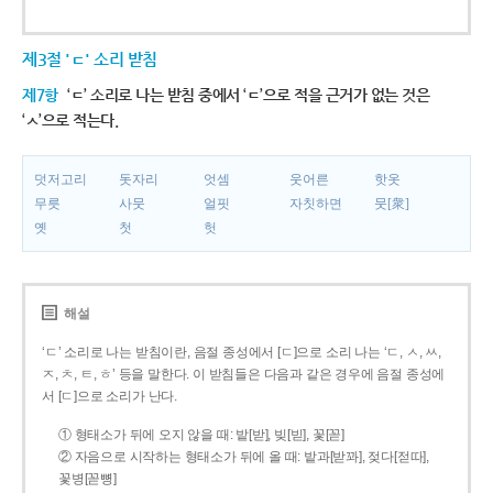
제3절 'ㄷ' 소리 받침
제7항
‘ㄷ’ 소리로 나는 받침 중에서 ‘ㄷ’으로 적을 근거가 없는 것은
‘ㅅ’으로 적는다.
덧저고리
돗자리
엇셈
웃어른
핫옷
무릇
사뭇
얼핏
자칫하면
뭇[衆]
옛
첫
헛
해설
‘ㄷ’ 소리로 나는 받침이란, 음절 종성에서 [ㄷ]으로 소리 나는 ‘ㄷ, ㅅ, ㅆ,
ㅈ, ㅊ, ㅌ, ㅎ’ 등을 말한다. 이 받침들은 다음과 같은 경우에 음절 종성에
서 [ㄷ]으로 소리가 난다.
① 형태소가 뒤에 오지 않을 때: 밭[받], 빚[빋], 꽃[꼳]
② 자음으로 시작하는 형태소가 뒤에 올 때: 밭과[받꽈], 젖다[젇따],
꽃병[꼳뼝]