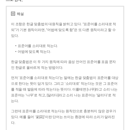
해설
이 조항은 한글 맞춤법의 대원칙을 밝히고 있다. “표준어를 소리대로 적
되”가 기본 원칙이라면, “어법에 맞도록 함”은 또 다른 원칙이라고 할 수
있다.
표준어를 소리대로 적는다.
어법에 맞도록 적는다.
한글 맞춤법은 이 두 가지 원칙에 따라 음성 언어인 표준어를 표음 문자
인 한글로 올바르게 적는 방법이다.
먼저 ‘표준어를 소리대로 적는다’는 말에는 한글 맞춤법이 표준어를 대상
으로 한다는 뜻이 담겨 있다. 그리고 ‘소리대로’ 적는다는 것은 그 표준어
를 적을 때 발음에 따라 적는다는 뜻이다. 이를테면 [나무]라고 소리 나는
표준어는 ‘나무’로 적고, [달리다]라고 소리 나는 표준어는 ‘달리다’로 적
는다.
그런데 표준어를 소리대로 적는다는 원칙만으로 충분하지 않은 경우가
있다. 예를 들어 ‘꽃[花]’이란 단어는 쓰이는 환경에 따라 소리가 달라진
다.