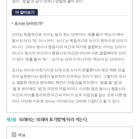
생이’, ‘밥을’과 같이 언제나 앞말에 붙여 쓴다.
더 알아보기
조사는 단어인가?
단어는 독립적으로 쓰이는 말의 최소 단위이다. 예를 들어 ‘먹는다’에서
동사의 어간 ‘먹-­’이나 어미 ‘­-는다’는 독립적으로 쓰이지 못하므로 단어가
아니다. 그래서 동사나 형용사의 어간과 여기에 결합하는 어미는 단어가
아니다. 동사의 어간이나 형용사의 어간은 어미와 서로 결합해야만 단어
가 된다. 예를 들어 ‘먹-’, ‘-는다’는 단어가 아니지만 ‘먹는다’는 단어이다.
조사는 어미와 마찬가지로 단독으로 쓰이지 못할뿐더러 체언 뒤에 연결
되어 실현된다는 점에서 일반적인 단어와는 차이가 있다. 그렇지만 조사
는 결합한 체언과 분리해도 체언이 자립성을 유지한다. ‘밥을’을 ‘밥’과
‘을’로 분리해도 ‘밥’은 여전히 자립적이다. 이러한 점은 동사나 형용사의
어간과 어미를 분리하면 어간과 어미가 모두 자립성을 잃는 것과 다른 점
이다. 이러한 이유로 조사는 어미보다는 단어에 가깝다고 할 수 있다.
제3항
외래어는 ‘외래어 표기법’에 따라 적는다.
해설