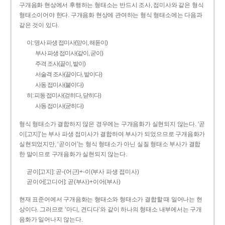
구개음화 현상에서 후행하는 형태소는 반드시 조사, 접미사와 같은 형식
형태소이어야 한다. 구개음화 현상에 관여하는 형식 형태소에는 다음과
같은 것이 있다.
이: 명사 파생 접미사(맏이, 해돋이)
부사 파생 접미사(같이, 굳이)
주격 조사(끝이, 밭이)
서술격 조사(끝이다, 밭이다)
사동 접미사(붙이다)
히: 피동 접미사(걷히다, 닫히다)
사동 접미사(굳히다)
형식 형태소가 결합하지 않은 경우에는 구개음화가 실현되지 않는다. ‘곧
이[고지]’는 부사 파생 접미사가 결합하여 부사가 되었으므로 구개음화가
실현되었지만, ‘곧이어’는 형식 형태소가 아닌 실질 형태소 부사가 결합
한 말이므로 구개음화가 실현되지 않는다.
곧이[고지]: 곧-­(어근)+­-이(부사 파생 접미사)
곧이어[고디어]: 곧(부사)+이어(부사)
현재 표준어에서 구개음화는 형태소와 형태소가 결합할 때 일어나는 현
상이다. 그러므로 ‘마디, 견디다’와 같이 하나의 형태소 내부에서는 구개
음화가 일어나지 않는다.