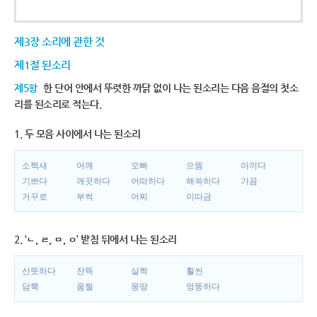
제3장 소리에 관한 것
제1절 된소리
제5항
한 단어 안에서 뚜렷한 까닭 없이 나는 된소리는 다음 음절의 첫소
리를 된소리로 적는다.
1. 두 모음 사이에서 나는 된소리
소쩍새
어깨
오빠
으뜸
아끼다
기쁘다
깨끗하다
어떠하다
해쓱하다
가끔
거꾸로
부썩
어찌
이따금
2. ‘ㄴ, ㄹ, ㅁ, ㅇ’ 받침 뒤에서 나는 된소리
산뜻하다
잔뜩
살짝
훨씬
담뿍
움찔
몽땅
엉뚱하다