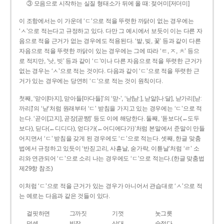
③ 모음으로 시작하는 실질 형태소가 뒤에 올 때: 젖어미[저더미]
이 조항에서는 이 가운데 ‘ㄷ’으로 적을 뚜렷한 까닭이 없는 경우에는
‘ㅅ’으로 적는다고 규정하고 있다. 다만 그 예시에서 보듯이 이는 다른 자
음으로 적을 근거가 없는 경우에도 적용된다. ‘밭, 빚, 꽃’ 등과 같이 다른
자음으로 적을 뚜렷한 까닭이 있는 경우에는 그에 따라 ‘ㅌ, ㅈ, ㅊ’ 등으
로 적지만, ‘낫, 빗’ 등과 같이 ‘ㄷ’이나 다른 자음으로 적을 뚜렷한 근거가
없는 경우는 ‘ㅅ’으로 적는 것이다. 다음과 같이 ‘ㄷ’으로 적을 뚜렷한 근
거가 있는 경우에는 당연히 ‘ㄷ’으로 적는 것이 원칙이다.
첫째, ‘맏이[마지], 맏아들[마다들]’의 ‘맏-’, ‘낟[낟ː], 낟알[나ː달], 낟가리[낟ː
까리]’의 ‘낟’처럼 원래부터 ‘ㄷ’ 받침을 가지고 있는 경우에는 ‘ㄷ’으로 적
는다. ‘곧이[고지], 곧장[곧짱]’ 등도 이에 해당한다. 둘째, ‘돋보다(←도두
보다), 딛다(←디디다), 얻다가(←어디에다가)’처럼 본말에서 준말이 만들
어지면서 ‘ㄷ’ 받침을 갖게 된 경우에도 ‘ㄷ’으로 적는다. 셋째, 한글 맞춤
법에서 규정하고 있듯이 ‘반짇고리, 사흗날, 숟가락, 이튿날’처럼 ‘ㄹ’ 소
리와 연관되어 ‘ㄷ’으로 소리 나는 경우에도 ‘ㄷ’으로 적는다.(한글 맞춤법
제29항 참조)
이처럼 ‘ㄷ’으로 적을 근거가 있는 경우가 아니어서 관습대로 ‘ㅅ’으로 적
는 예로는 다음과 같은 것들이 있다.
걸핏하면
그까짓
기껏
놋그릇
덧셈
빗장
삿대
숫접다