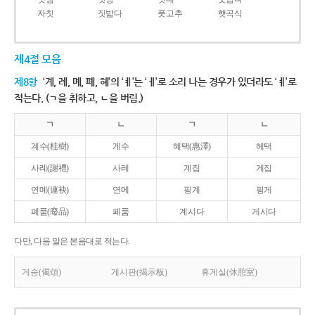
자칫
짓밟다
풋고추
햇곡식
제4절 모음
제8항
‘계, 례, 몌, 폐, 혜’의 ‘ㅖ’는 ‘ㅔ’로 소리 나는 경우가 있더라도 ‘ㅖ’로
적는다. (ㄱ을 취하고, ㄴ을 버림.)
ㄱ
ㄴ
ㄱ
ㄴ
계수(桂樹)
게수
혜택(惠澤)
헤택
사례(謝禮)
사레
계집
게집
연몌(連袂)
연메
핑계
핑게
폐품(廢品)
페품
계시다
게시다
다만, 다음 말은 본음대로 적는다.
게송(偈頌)
게시판(揭示板)
휴게실(休憩室)