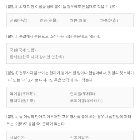
[붙임 2] 외자로 된 이름을 성에 붙여 쓸 경우에도 본음대로 적을 수 있다.
신립(申砬)
최린(崔麟)
채륜(蔡倫)
하륜(河崙)
[붙임 3] 준말에서 본음으로 소리 나는 것은 본음대로 적는다.
국련(국제 연합)
한시련(한국 시각 장애인 연합회)
[붙임 4] 접두사처럼 쓰이는 한자가 붙어서 된 말이나 합성어에서, 뒷말의 첫소리가
‘ㄴ’ 또는 ‘ㄹ’ 소리로 나더라도 두음 법칙에 따라 적는다.
역이용(逆利用)
연이율(年利率)
열역학(熱力學)
해외여행(海外旅行)
[붙임 5] 둘 이상의 단어로 이루어진 고유 명사를 붙여 쓰는 경우나 십진법에 따라
쓰는 수(數)도 붙임 4에 준하여 적는다.
서울여관
신흥이발관