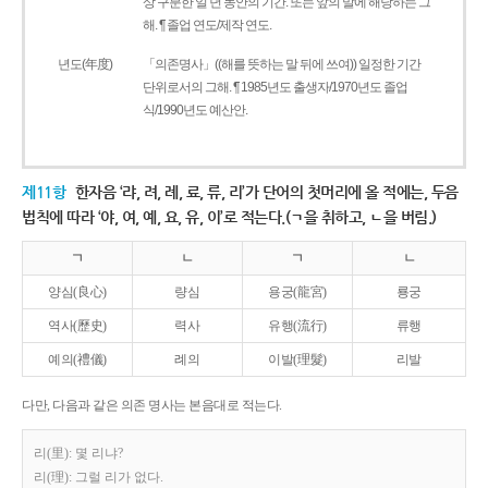
상 구분한 일 년 동안의 기간. 또는 앞의 말에 해당하는 그
해. ¶ 졸업 연도/제작 연도.
년도(年度)
「의존명사」((해를 뜻하는 말 뒤에 쓰여)) 일정한 기간
단위로서의 그해. ¶ 1985년도 출생자/1970년도 졸업
식/1990년도 예산안.
제11항
한자음 ‘랴, 려, 례, 료, 류, 리’가 단어의 첫머리에 올 적에는, 두음
법칙에 따라 ‘야, 여, 예, 요, 유, 이’로 적는다.(ㄱ을 취하고, ㄴ을 버림.)
ㄱ
ㄴ
ㄱ
ㄴ
양심(良心)
량심
용궁(龍宮)
룡궁
역사(歷史)
력사
유행(流行)
류행
예의(禮儀)
례의
이발(理髮)
리발
다만, 다음과 같은 의존 명사는 본음대로 적는다.
리(里): 몇 리냐?
리(理): 그럴 리가 없다.