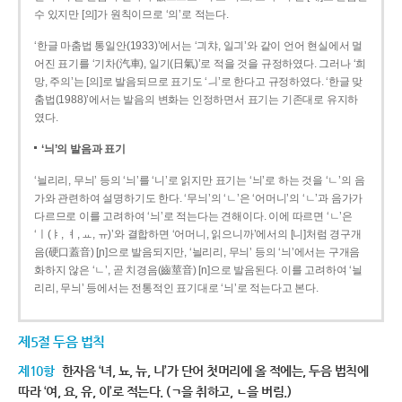
수 있지만 [의]가 원칙이므로 ‘의’로 적는다.
‘한글 마춤법 통일안(1933)’에서는 ‘긔챠, 일긔’와 같이 언어 현실에서 멀
어진 표기를 ‘기차(汽車), 일기(日氣)’로 적을 것을 규정하였다. 그러나 ‘희
망, 주의’는 [의]로 발음되므로 표기도 ‘ㅢ’로 한다고 규정하였다. ‘한글 맞
춤법(1988)’에서는 발음의 변화는 인정하면서 표기는 기존대로 유지하
였다.
‘늬’의 발음과 표기
‘늴리리, 무늬’ 등의 ‘늬’를 ‘니’로 읽지만 표기는 ‘늬’로 하는 것을 ‘ㄴ’의 음
가와 관련하여 설명하기도 한다. ‘무늬’의 ‘ㄴ’은 ‘어머니’의 ‘ㄴ’과 음가가
다르므로 이를 고려하여 ‘늬’로 적는다는 견해이다. 이에 따르면 ‘ㄴ’은
‘ㅣ(ㅑ, ㅕ, ㅛ, ㅠ)’와 결합하면 ‘어머니, 읽으니까’에서의 [니]처럼 경구개
음(硬口蓋音) [ɲ]으로 발음되지만, ‘늴리리, 무늬’ 등의 ‘늬’에서는 구개음
화하지 않은 ‘ㄴ’, 곧 치경음(齒莖音) [n]으로 발음된다. 이를 고려하여 ‘늴
리리, 무늬’ 등에서는 전통적인 표기대로 ‘늬’로 적는다고 본다.
제5절 두음 법칙
제10항
한자음 ‘녀, 뇨, 뉴, 니’가 단어 첫머리에 올 적에는, 두음 법칙에
따라 ‘여, 요, 유, 이’로 적는다. (ㄱ을 취하고, ㄴ을 버림.)