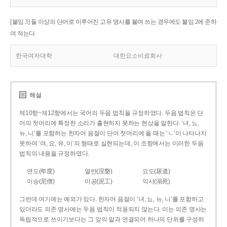
[붙임 3] 둘 이상의 단어로 이루어진 고유 명사를 붙여 쓰는 경우에도 붙임 2에 준하
여 적는다.
한국여자대학
대한요소비료회사
해설
제10항~제12항에서는 국어의 두음 법칙을 규정하였다. 두음 법칙은 단
어의 첫머리에 특정한 소리가 출현하지 못하는 현상을 말한다. ‘녀, 뇨,
뉴, 니’를 포함하는 한자어 음절이 단어 첫머리에 올 때는 ‘ㄴ’이 나타나지
못하여 ‘여, 요, 유, 이’의 형태로 실현되는데, 이 조항에서는 이러한 두음
법칙의 내용을 규정하였다.
연도(年度)
열반(涅槃)
요도(尿道)
이승(尼僧)
이공(泥工)
익사(溺死)
그런데 여기에는 예외가 있다. 한자어 음절이 ‘녀, 뇨, 뉴, 니’를 포함하고
있더라도 의존 명사에는 두음 법칙이 적용되지 않는다. 이는 의존 명사는
독립적으로 쓰이기보다는 그 앞의 말과 연결되어 하나의 단위를 구성하