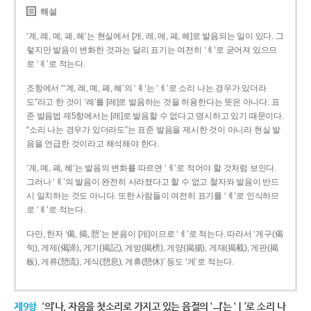
해설
‘계, 례, 몌, 폐, 혜’는 현실에서 [게, 레, 메, 페, 헤]로 발음되는 일이 있다. 그
렇지만 발음이 변화한 것과는 달리 표기는 여전히 ‘ㅖ’로 굳어져 있으므
로 ‘ㅖ’로 적는다.
조항에서 “‘계, 례, 몌, 폐, 혜’의 ‘ㅖ’는 ‘ㅔ’로 소리 나는 경우가 있더라
도”라고 한 것이 ‘례’를 [레]로 발음하는 것을 허용한다는 뜻은 아니다. 표
준 발음법 제5항에서는 [레]로 발음할 수 없다고 명시하고 있기 때문이다.
“소리 나는 경우가 있더라도”는 표준 발음을 제시한 것이 아니라 현실 발
음을 언급한 것이라고 해석해야 한다.
‘계, 몌, 폐, 혜’는 발음의 변화를 따르면 ‘ㅔ’로 적어야 할 것처럼 보인다.
그러나 ‘ㅖ’의 발음이 완전히 사라졌다고 할 수 없고 철자와 발음이 반드
시 일치하는 것도 아니다. 또한 사람들이 여전히 표기를 ‘ㅖ’로 인식하므
로 ‘ㅖ’로 적는다.
다만, 한자 ‘偈, 揭, 憩’는 본음이 [게]이므로 ‘ㅔ’로 적는다. 따라서 ‘게구(偈
句), 게제(偈諦), 게기(揭記), 게방(揭榜), 게양(揭揚), 게재(揭載), 게판(揭
板), 게류(憩流), 게식(憩息), 게휴(憩休)’ 등도 ‘게’로 적는다.
제9항
‘의’나, 자음을 첫소리로 가지고 있는 음절의 ‘ㅢ’는 ‘ㅣ’로 소리 나