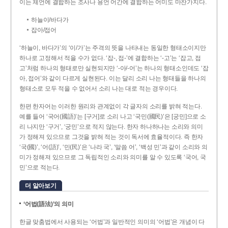
이는 체언에 결합하는 조사나 용언 어간에 결합하는 어미도 마찬가지다.
하늘이/바다가
잡아/접어
‘하늘이, 바다가’의 ‘이/가’는 주격의 뜻을 나타내는 동일한 형태소이지만
하나로 고정해서 적을 수가 없다. ‘잡-, 접-’에 결합하는 ‘-고’는 ‘잡고, 접
고’처럼 하나의 형태로만 실현되지만 ‘-아/-어’는 하나의 형태소인데도 ‘잡
아, 접어’와 같이 다르게 실현된다. 이는 달리 소리 나는 형태들을 하나의
형태소로 모두 적을 수 없어서 소리 나는 대로 적는 경우이다.
한편 한자어는 이러한 원리와 관계없이 각 글자의 소리를 밝혀 적는다.
예를 들어 ‘국어(國語)’는 [구거]로 소리 나고 ‘국민(國民)’은 [궁민]으로 소
리 나지만 ‘구거’, ‘궁민’으로 적지 않는다. 한자 하나하나는 소리와 의미
가 정해져 있으므로 그것을 밝혀 적는 것이 독서에 효율적이다. 즉 한자
‘국(國)’, ‘어(語)’, ‘민(民)’은 ‘나라 국’, ‘말씀 어’, ‘백성 민’과 같이 소리와 의
미가 정해져 있으므로 그 독립적인 소리와 의미를 알 수 있도록 ‘국어, 국
민’으로 적는다.
더 알아보기
‘어법(語法)’의 의미
한글 맞춤법에서 사용되는 ‘어법’과 일반적인 의미의 ‘어법’은 개념이 다