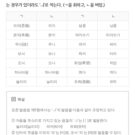
는 경우가 있더라도 ‘ㅢ’로 적는다. (ㄱ을 취하고, ㄴ을 버림.)
ㄱ
ㄴ
ㄱ
ㄴ
의의(意義)
의이
닁큼
닝큼
본의(本義)
본이
띄어쓰기
띠어쓰기
무늬[紋]
무니
씌어
씨어
보늬
보니
틔어
티어
오늬
오니
희망(希望)
히망
하늬바람
하니바람
희다
히다
늴리리
닐리리
유희(遊戱)
유히
해설
표준 발음법 제5항에서는 ‘ㅢ’의 발음을 다음과 같이 규정하고 있다.
① 자음을 첫소리로 가지고 있는 음절의 ‘ㅢ’는 [ㅣ]로 발음한다.
늴리리[닐리리]
씌어[씨어]
유희[유히]
② 단어의 첫음절 이외의 ‘의’는 [이]로, 조사 ‘의’는 [에]로 발음할 수 있다.