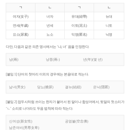
ㄱ
ㄴ
ㄱ
ㄴ
여자(女子)
녀자
유대(紐帶)
뉴대
연세(年歲)
년세
이토(泥土)
니토
요소(尿素)
뇨소
익명(匿名)
닉명
다만, 다음과 같은 의존 명사에서는 ‘냐, 녀’ 음을 인정한다.
냥(兩)
냥쭝(兩-)
년(年)(몇 년)
[붙임 1] 단어의 첫머리 이외의 경우에는 본음대로 적는다.
남녀(男女)
당뇨(糖尿)
결뉴(結紐)
은닉(隱匿)
[붙임 2] 접두사처럼 쓰이는 한자가 붙어서 된 말이나 합성어에서, 뒷말의 첫소리가
‘ㄴ’ 소리로 나더라도 두음 법칙에 따라 적는다.
신여성(新女性)
공염불(空念佛)
남존여비(男尊女卑)