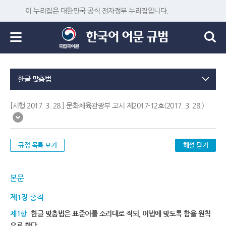
이 누리집은 대한민국 공식 전자정부 누리집입니다.
한글 맞춤법
[시행 2017. 3. 28.] 문화체육관광부 고시 제2017-12호(2017. 3. 28.)
규정 목록 보기
해설 닫기
본문
제1장 총칙
제1항
한글 맞춤법은 표준어를 소리대로 적되, 어법에 맞도록 함을 원칙
으로 한다.