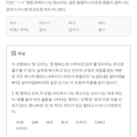
다만, ‘ㄱ, ㅂ’ 받침 뒤에서 나는 된소리는, 같은 음절이나 비슷한 음절이 겹쳐 나는
경우가 아니면 된소리로 적지 아니한다.
국수
깍두기
딱지
색시
싹둑(~싹둑)
법석
갑자기
몹시
해설
이 조항에서 ‘한 단어’는 ‘한 형태소로 이루어진 단어’를 의미하는 것으로
풀이할 수 있다. 실제로 예시하고 있는 단어와 규정의 적용을 받는 부분
은 모두 하나의 형태소 내부이다. 따라서 복합어인 ‘눈곱[눈꼽], 발바닥[발
빠닥], 잠자리[잠짜리]’와 같은 표기는 이 조항의 적용을 받지 않는다.
1. 한 형태소 안의 두 모음 사이에서 나는 된소리는 소리 나는 대로 적는
다. 예를 들어 새의 울음을 나타내는 형태소 ‘소쩍’은 ‘솟적’으로 적을 이
유가 없다. 왜냐하면 ‘솟’과 ‘적’이 의미가 있는 형태소가 아니기 때문이
다.
어깨
오빠
새끼
토끼
가꾸다
기쁘다
아끼다