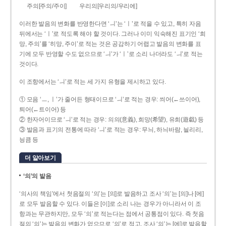
주의[주의/주이]
우리의[우리의/우리에]
이러한 발음의 변화를 반영한다면 ‘ㅢ’는 ‘ㅣ’로 적을 수 있고, 특히 자음
뒤에서는 ‘ㅣ’로 적도록 해야 할 것이다. 그러나 이미 익숙해진 표기인 ‘희
망, 주의’를 ‘히망, 주이’로 적는 것은 공감하기 어렵고 발음의 변화를 표
기에 모두 반영할 수도 없으므로 ‘ㅢ’가 ‘ㅣ’로 소리 나더라도 ‘ㅢ’로 적는
것이다.
이 조항에서는 ‘ㅢ’로 적는 세 가지 유형을 제시하고 있다.
① 모음 ‘ㅡ, ㅣ’가 줄어든 형태이므로 ‘ㅢ’로 적는 경우: 씌어(←쓰이어),
틔어(←트이어) 등
② 한자어이므로 ‘ㅢ’로 적는 경우: 의의(意義), 희망(希望), 유희(遊戱) 등
③ 발음과 표기의 전통에 따라 ‘ㅢ’로 적는 경우: 무늬, 하늬바람, 늴리리,
닁큼 등
더 알아보기
‘의’의 발음
‘의사의 책임’에서 첫음절의 ‘의’는 [의]로 발음하고 조사 ‘의’는 [의]나 [에]
로 모두 발음할 수 있다. 이들은 [이]로 소리 나는 경우가 아니라서 이 조
항과는 무관하지만, 모두 ‘의’로 적는다는 점에서 공통점이 있다. 즉 첫음
절의 ‘의’는 발음의 변화가 없으므로 ‘의’로 적고, 조사 ‘의’는 [에]로 발음할