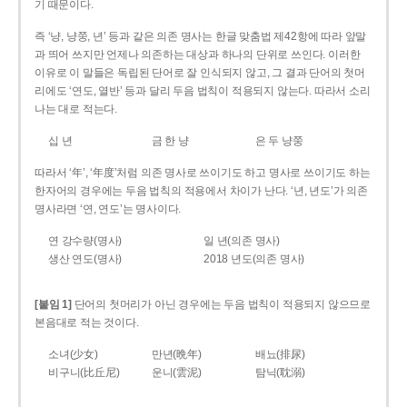
기 때문이다.
즉 ‘냥, 냥쭝, 년’ 등과 같은 의존 명사는 한글 맞춤법 제42항에 따라 앞말
과 띄어 쓰지만 언제나 의존하는 대상과 하나의 단위로 쓰인다. 이러한
이유로 이 말들은 독립된 단어로 잘 인식되지 않고, 그 결과 단어의 첫머
리에도 ‘연도, 열반’ 등과 달리 두음 법칙이 적용되지 않는다. 따라서 소리
나는 대로 적는다.
십 년
금 한 냥
은 두 냥쭝
따라서 ‘年’, ‘年度’처럼 의존 명사로 쓰이기도 하고 명사로 쓰이기도 하는
한자어의 경우에는 두음 법칙의 적용에서 차이가 난다. ‘년, 년도’가 의존
명사라면 ‘연, 연도’는 명사이다.
연 강수량(명사)
일 년(의존 명사)
생산 연도(명사)
2018 년도(의존 명사)
[붙임 1]
단어의 첫머리가 아닌 경우에는 두음 법칙이 적용되지 않으므로
본음대로 적는 것이다.
소녀(少女)
만년(晩年)
배뇨(排尿)
비구니(比丘尼)
운니(雲泥)
탐닉(耽溺)