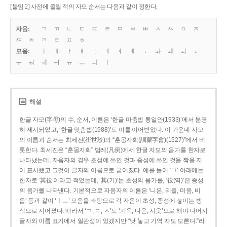
[붙임 2] 사전에 올릴 적의 자모 순서는 다음과 같이 정한다.
자음:
ㄱ
ㄲ
ㄴ
ㄷ
ㄸ
ㄹ
ㅁ
ㅂ
ㅃ
ㅅ
ㅆ
ㅇ
ㅈ
ㅉ
ㅊ
ㅋ
ㅌ
ㅍ
ㅎ
모음:
ㅏ
ㅐ
ㅑ
ㅒ
ㅓ
ㅔ
ㅕ
ㅖ
ㅗ
ㅘ
ㅙ
ㅚ
ㅛ
ㅜ
ㅝ
ㅞ
ㅟ
ㅠ
ㅡ
ㅢ
ㅣ
해설
한글 자모(字母)의 수, 순서, 이름은 ‘한글 마춤법 통일안(1933)’에서 분명
히 제시되었고, ‘한글 맞춤법(1988)’도 이를 이어받았다. 이 가운데 자모
의 이름과 순서는 최세진(崔世珍)의 “훈몽자회(訓蒙字會)(1527)”에서 비
롯한다. 최세진은 “훈몽자회” 범례(凡例)에서 한글 자모의 음가를 한자로
나타냈는데, 자음자의 경우 초성에 쓰인 것과 종성에 쓰인 것을 짝을 지
어 표시했고 그것이 글자의 이름으로 굳어졌다. 예를 들어 ‘ㄱ’ 아래에는
한자로 ‘其役’이라고 적었는데, ‘其(기)’는 초성의 음가를, ‘役(역)’은 종성
의 음가를 나타낸다. 기본적으로 자음자의 이름은 ‘니은, 리을, 미음, 비
읍’ 등과 같이 ‘ㅣㅡ’ 모음을 바탕으로 각 자음이 초성, 종성에 놓이는 방
식으로 지어졌다. 따라서 ‘ㄱ, ㄷ, ㅅ’도 ‘기윽, 디읃, 시읏’으로 해야 나머지
글자와 이름 표기에서 일관성이 있겠지만 “낫 놓고 기역 자도 모른다.”라