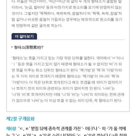
다. 이들은 ‘어간+어미’, ‘어근+어근’과 같이 두 개의 형태소가 결합된 말
이라서, ‘눈곱, 발바닥’ 등과 마찬가지로 된소리를 표기에 반영하지 않는
것이다. 그렇지만 ‘똑똑하다, 쓱싹쓱싹, 쌉쌀하다’의 ‘똑똑, 쓱싹, 쌉쌀’처
럼 같거나 비슷한 음절이 거듭되는 경우에는 예외적으로 된소리를 표기
에 반영하여 같은 글자로 적는다.
더 알아보기
형태소(形態素)란?
‘형태소’는 뜻을 가지고 있는 가장 작은 단위를 말한다. 국어에서 ‘ㅂ’이나
‘ㅣ’ 등은 뜻을 가지고 있지 않기 때문에 형태소가 될 수 없지만 ‘비’가 되
면 뜻을 이루는 최소 단위인 형태소가 된다. ‘책가방’은 ‘책’과 ‘가방’이라
는 두 가지 의미로 쪼개지기 때문에 형태소는 ‘책가방’이 아니라 ‘책’과
‘가방’이다. 더 작은 단위로 쪼개진다고 해도 쪼갰을 때 의미가 없어지거
나 쪼개기 전의 의미와 관련되는 의미가 없어지면 안 된다. ‘나비’는
‘나’와 ‘비’로 쪼개어지지만 이때 ‘나’와 ‘비’는 ‘나비’의 의미와는 전혀 관계
가 없으므로 ‘나비’는 더 이상 쪼갤 수 없는 의미 단위, 즉 형태소가 된다.
제2절 구개음화
제6항
‘ㄷ, ㅌ’ 받침 뒤에 종속적 관계를 가진 ‘- 이(-)’나 ‘- 히 -’가 올 적에
는 그 ‘ㄷ, ㅌ’이 ‘ㅈ, ㅊ’으로 소리 나더라도 ‘ㄷ, ㅌ’으로 적는다.(ㄱ을 취하