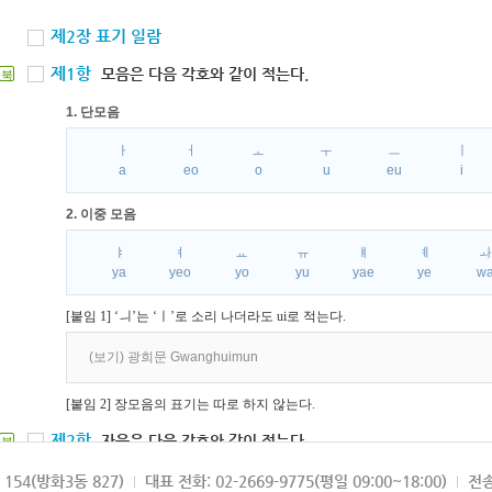
제2장 표기 일람
제1항
모음은 다음 각호와 같이 적는다.
북
1. 단모음
ㅏ
ㅓ
ㅗ
ㅜ
ㅡ
ㅣ
a
eo
o
u
eu
i
2. 이중 모음
ㅑ
ㅕ
ㅛ
ㅠ
ㅒ
ㅖ
ya
yeo
yo
yu
yae
ye
w
[붙임 1] ‘ㅢ’는 ‘ㅣ’로 소리 나더라도 ui로 적는다.
(보기) 광희문 Gwanghuimun
[붙임 2] 장모음의 표기는 따로 하지 않는다.
제2항
자음은 다음 각호와 같이 적는다.
북
1. 파열음
154(방화3동 827)
대표 전화: 02-2669-9775(평일 09:00~18:00)
전송