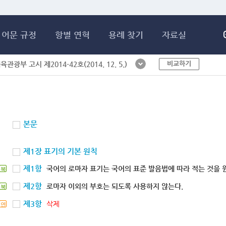
메인콘텐츠 바로가기
어문 규정
항별 연혁
용례 찾기
자료실
비교하기
체육관광부 고시 제2014-42호(2014. 12. 5.)
본문
제1장 표기의 기본 원칙
제1항
국어의 로마자 표기는 국어의 표준 발음법에 따라 적는 것을 
북
제2항
로마자 이외의 부호는 되도록 사용하지 않는다.
북
제3항
삭제
연