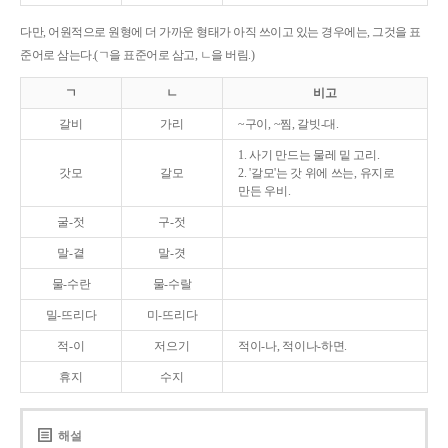
다만, 어원적으로 원형에 더 가까운 형태가 아직 쓰이고 있는 경우에는, 그것을 표
준어로 삼는다.(ㄱ을 표준어로 삼고, ㄴ을 버림.)
ㄱ
ㄴ
비고
갈비
가리
~구이, ~찜, 갈빗-대.
1. 사기 만드는 물레 밑 고리.
갓모
갈모
2. '갈모'는 갓 위에 쓰는, 유지로
만든 우비.
굴-젓
구-젓
말-곁
말-겻
물-수란
물-수랄
밀-뜨리다
미-뜨리다
적-이
저으기
적이-나, 적이나-하면.
휴지
수지
해설