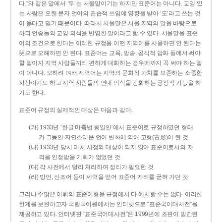
다.”와 같은 말에서 ‘두’는 서울말이기는 하지만 표준어는 아니다. 교양 있
는 사람은 오랜 문자 언어의 관습적 쓰임에 영향을 받아 ‘도’라고 쓰는 것
이 옳다고 믿기 때문이다. 따라서 서울말은 서울 지역의 말을 바탕으로
하되 언중들의 교양 의식을 반영한 말이라고 할 수 있다. 서울말을 표준
어의 조건으로 한다는 이러한 규정을 어떤 지역어를 사용하면 안 된다는
뜻으로 오해하면 안 된다. 표준어는 교육, 방송, 공식적 담화 등에서 써야
할 말이지 지역 사람들끼리 편하게 대화하는 경우에까지 꼭 써야 하는 말
이 아니다. 오히려 여러 지역어는 지역의 문화적 가치를 보존하는 소중한
자산이기도 하고 지역 사람들의 연대 의식을 강화하는 긍정적 기능을 하
기도 한다.
표준어 규정의 실제적인 대상은 다음과 같다.
(가) 1933년 ‘한글 마춤법 통일안’에서 표준어로 규정하였던 형태
가 그동안 자연스러운 언어 변화에 의해 고형(古形)이 된 것
(나) 1933년 당시 미처 사정의 대상이 되지 않아 표준어로서의 자
격을 인정받을 기회가 없었던 것
(다) 각 사전에서 달리 처리하여 정리가 필요한 것
(라) 방언, 신조어 등이 세력을 얻어 표준어 자리를 굳혀 가던 것
그러나 수많은 어휘의 표준어형을 규정에서 다 예시할 수는 없다. 이러한
한계를 보완하고자 국립국어원에서는 인터넷으로 “표준국어대사전”을
제공하고 있다. 인터넷판 “표준국어대사전”은 1999년에 초판이 발간된