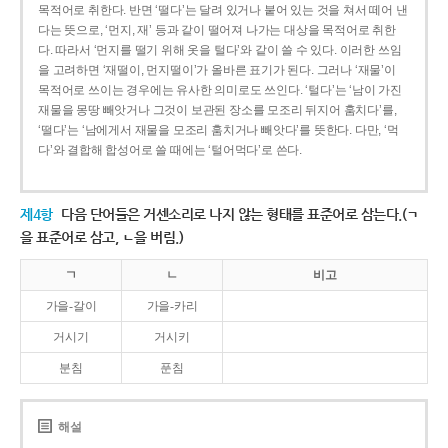
목적어로 취한다. 반면 ‘떨다’는 달려 있거나 붙어 있는 것을 쳐서 떼어 낸
다는 뜻으로, ‘먼지, 재’ 등과 같이 떨어져 나가는 대상을 목적어로 취한
다. 따라서 ‘먼지를 떨기 위해 옷을 털다’와 같이 쓸 수 있다. 이러한 쓰임
을 고려하면 ‘재떨이, 먼지떨이’가 올바른 표기가 된다. 그러나 ‘재물’이
목적어로 쓰이는 경우에는 유사한 의미로도 쓰인다. ‘털다’는 ‘남이 가진
재물을 몽땅 빼앗거나 그것이 보관된 장소를 모조리 뒤지어 훔치다’를,
‘떨다’는 ‘남에게서 재물을 모조리 훔치거나 빼앗다’를 뜻한다. 다만, ‘먹
다’와 결합해 합성어로 쓸 때에는 ‘털어먹다’로 쓴다.
제4항
다음 단어들은 거센소리로 나지 않는 형태를 표준어로 삼는다.(ㄱ
을 표준어로 삼고, ㄴ을 버림.)
ㄱ
ㄴ
비고
가을-갈이
가을-카리
거시기
거시키
분침
푼침
해설