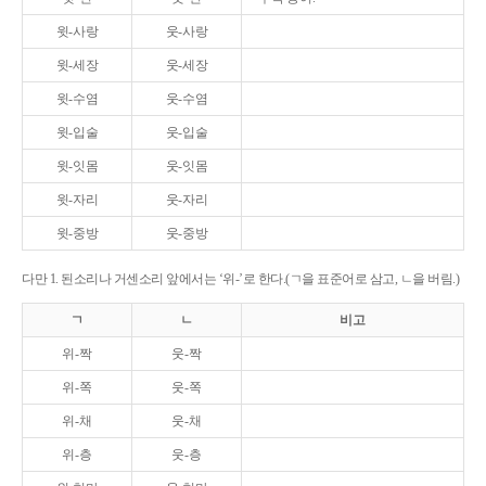
윗-사랑
웃-사랑
윗-세장
웃-세장
윗-수염
웃-수염
윗-입술
웃-입술
윗-잇몸
웃-잇몸
윗-자리
웃-자리
윗-중방
웃-중방
다만 1. 된소리나 거센소리 앞에서는 ‘위-’로 한다.(ㄱ을 표준어로 삼고, ㄴ을 버림.)
ㄱ
ㄴ
비고
위-짝
웃-짝
위-쪽
웃-쪽
위-채
웃-채
위-층
웃-층