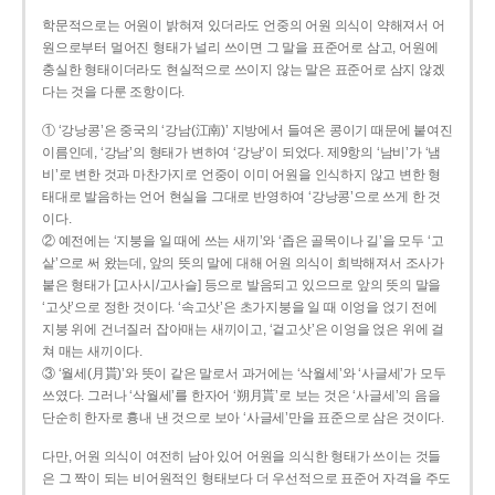
학문적으로는 어원이 밝혀져 있더라도 언중의 어원 의식이 약해져서 어
원으로부터 멀어진 형태가 널리 쓰이면 그 말을 표준어로 삼고, 어원에
충실한 형태이더라도 현실적으로 쓰이지 않는 말은 표준어로 삼지 않겠
다는 것을 다룬 조항이다.
① ‘강낭콩’은 중국의 ‘강남(江南)’ 지방에서 들여온 콩이기 때문에 붙여진
이름인데, ‘강남’의 형태가 변하여 ‘강낭’이 되었다. 제9항의 ‘남비’가 ‘냄
비’로 변한 것과 마찬가지로 언중이 이미 어원을 인식하지 않고 변한 형
태대로 발음하는 언어 현실을 그대로 반영하여 ‘강낭콩’으로 쓰게 한 것
이다.
② 예전에는 ‘지붕을 일 때에 쓰는 새끼’와 ‘좁은 골목이나 길’을 모두 ‘고
샅’으로 써 왔는데, 앞의 뜻의 말에 대해 어원 의식이 희박해져서 조사가
붙은 형태가 [고사시/고사슬] 등으로 발음되고 있으므로 앞의 뜻의 말을
‘고삿’으로 정한 것이다. ‘속고삿’은 초가지붕을 일 때 이엉을 얹기 전에
지붕 위에 건너질러 잡아매는 새끼이고, ‘겉고삿’은 이엉을 얹은 위에 걸
쳐 매는 새끼이다.
③ ‘월세(月貰)’와 뜻이 같은 말로서 과거에는 ‘삭월세’와 ‘사글세’가 모두
쓰였다. 그러나 ‘삭월세’를 한자어 ‘朔月貰’로 보는 것은 ‘사글세’의 음을
단순히 한자로 흉내 낸 것으로 보아 ‘사글세’만을 표준으로 삼은 것이다.
다만, 어원 의식이 여전히 남아 있어 어원을 의식한 형태가 쓰이는 것들
은 그 짝이 되는 비어원적인 형태보다 더 우선적으로 표준어 자격을 주도