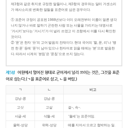
제3항과 같은 취지로 규정한 말들이나, 제3항의 경우와는 달리 거센소리
가 예사소리로 변화한 말들을 표준어로 삼은 경우이다.
① 표준어 규정이 공표된 1988년보다 이미 오래전부터 이름이 얼른 생각
나지 않거나 바로 말하기 곤란한 사람 또는 사물을 가리키는 대명사로
‘거시키’보다는 ‘거시기’가 더 널리 쓰였고 이 조항에서 이를 다시 확인한
것이다.
② ‘푼’은 한자 ‘分’의 고어 발음의 잔재이다. 현대 국어의 ‘할, 푼, 리’나 ‘땡
전 한 푼’ 등에 ‘푼’이 남아 있으나 한자어로 읽을 때에는 ‘분’으로 발음한
다. 따라서 시계의 ‘분침’은 ‘푼침’으로 쓰지 않는다.
제5항
어원에서 멀어진 형태로 굳어져서 널리 쓰이는 것은, 그것을 표준
어로 삼는다.(ㄱ을 표준어로 삼고, ㄴ을 버림.)
ㄱ
ㄴ
비고
강낭-콩
강남-콩
고삿
고샅
겉~, 속~.
사글-세
삭월-세
‘월세’는 표준어임.
울력-성당
위력-성당
떼를 지어서 으르고 협박하는 일.