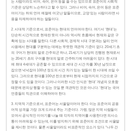
는 사람이라도 비어, 속어, 은어 등을 쓸 수는 있으므로 표준어의 사회적
기준은 상당히 느슨하다고 할 수 있다. 그러나 비어, 속어, 은어 등은 표준
어이기는 하되 언어 예절에 어긋난 말들이므로, 교양 있는 사람이라면 사
용을 자제하여야 하는 말들이다.
2. 시대적 기준으로서, 표준어는 현대의 언어여야 한다. 여기서 ‘현대’는
단순히 시간적으로 현재란 뜻이 아니라 역사적 흐름에서 현재와 같은 구
획에 있는 시대를 말한다. 다른 사회적, 경제적 시대 구분과는 달리 언어
사용에서 현대를 구분하는 데에는 뚜렷한 객관적 기준이 없다. 20세기 초
의 구어가 현대의 말로 간주되곤 하나, 21세기가 상당히 진행된 현재로서
는 20세기 초의 구어를 현대의 말로 간주하기에 어려움이 있다. 한 시대
에 최대 4세대가 공존할 수 있으므로 세대 간 시간 차를 30년 남짓으로
잡으면 넉넉잡아 100년 정도의 시간 차가 있는 말들이 한 시대에 쓰일 수
있다. 그러므로 현대를 100년 전으로부터 현재 시점까지의 기간으로 규
정할 수도 있을 것이다. 그러나 이러한 시간 인식은 ‘현대’ 개념의 모호함
때문에 편의상 행할 수 있는 것일 뿐 객관적인 것은 아니다. ‘현대’는 국어
언중들의 직관으로 이해하여야 한다.
3. 지역적 기준으로서, 표준어는 서울말이어야 한다. 이는 표준어의 공용
어적 성격을 가장 크게 드러내 주는 기준이다. 가령, 많은 지역 사람들이
모여서 공식적인 이야기를 나눌 때 각자의 지역어를 사용한다면 의사소
통이 어려워질 수 있는데, 이를 방지하기 위해 표준어의 조건으로 서울말
을 제시한 것이다. 물론 서울말이라도 비표준적인 요소가 있다. “나두 간