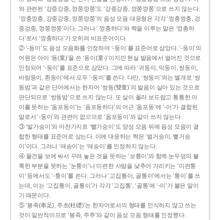
와 관련된 ‘강중강중, 깡쭝깡쭝’도 ‘강종강종, 깡쫑깡쫑’으로 쓰지 않는다.
‘깡충깡충, 강중강중, 깡쭝깡쭝’의 음성 모음 대응형은 각각 ‘껑충껑충, 겅
중겅중, 껑쭝껑쭝’이다. 그러나 ‘ 껑충하다’와 짝을 이루는 말은 ‘깡총하
다’로서 ‘깡충하다’가 오히려 비표준어이다.
② ‘-동이’도 음성 모음화를 인정하여 ‘-둥이’를 표준어로 삼았다. ‘-둥이’의
어원은 아이 ‘동(童)’을 쓴 ‘동이(童-)’이지만 현실 발음에서 멀어진 것으로
인정되어 ‘-둥이’를 표준으로 삼았다. 그에 따라 ‘귀둥이, 막둥이, 쌍둥이,
바람둥이, 흰둥이’에서 모두 ‘-둥이’를 쓴다. 다만, ‘쌍둥이’와는 별개로 ‘쌍
동밤’과 같은 단어에서는 한자어 ‘쌍동(雙童)’의 발음이 살아 있는 것으로
판단되므로 ‘쌍둥밤’으로 쓰지 않는다. 또 살이 올라 보드랍고 통통한 아
이를 뜻하는 ‘옴포동이’는 ‘옴포동하다’의 어근 ‘옴포동’에 ‘-이’가 결합된
말로서 ‘-둥이’와 관련이 없으므로 ‘옴포둥이’와 같이 쓰지 않는다.
③ ‘발가숭이’와 마찬가지로 ‘빨가숭이’도 양성 모음 뒤에 음성 모음이 결
합한 형태를 표준어로 삼는다. 이에 대응하는 짝은 ‘벌거숭이, 뻘거숭
이’이다. 그러나 ‘애송이’는 ‘애숭이’를 인정하지 않는다.
④ 물건을 보에 싸서 꾸려 놓은 것을 뜻하는 ‘보퉁이’와 함께 눈두덩의 불
룩한 부분을 뜻하는 ‘눈퉁이’나 미련한 사람을 낮추어 가리키는 ‘미련퉁
이’ 등에서도 ‘-퉁이’를 쓴다. 그러나 ‘고집통이, 골통이’에서는 ‘통이’를 쓰
는데, 이는 ‘고집통이, 골통이’가 각각 ‘고집통’, ‘골통’에 ‘-이’가 붙은 말이
기 때문이다.
⑤ ‘봉족(奉足), 주초(柱礎)’는 한자어로서의 형태를 인식하지 않고 쓰는
것이 일반적이므로 ‘봉죽, 주추’와 같이 음성 모음 형태를 인정했다.