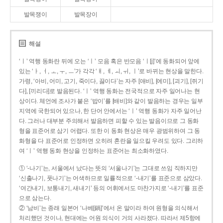
발목쟁이
발목장이
해설
‘ㅣ’ 역행 동화란 뒤에 오는 ‘ㅣ’ 모음 혹은 반모음 ‘ㅣ[j]’에 동화되어 앞에
있는 ‘ㅏ, ㅓ, ㅗ, ㅜ, ㅡ’가 각각 ‘ㅐ, ㅔ, ㅚ, ㅟ, ㅣ’로 바뀌는 현상을 말한다.
가령, ‘아비, 어미, 고기, 죽이다, 끓이다’는 자주 [애비], [에미], [괴기], [쥐기
다], [끼리다]로 발음된다. ‘ㅣ’ 역행 동화는 전국적으로 자주 일어나는 현
상이다. 체언에 조사가 붙은 ‘밥이’를 [배비]와 같이 발음하는 경우는 일부
지역에 국한되어 있으나, 한 단어 안에서는 ‘ㅣ’ 역행 동화가 자주 일어난
다. 그러나 대부분 주의해서 발음하면 피할 수 있는 발음이므로 그 동화
형을 표준어로 삼기 어렵다. 또한 이 동화 현상은 매우 광범위하여 그 동
화형을 다 표준어로 인정하면 오히려 혼란을 일으킬 우려도 있다. 그리하
여 ‘ㅣ’ 역행 동화 현상을 인정하는 표준어는 최소화하였다.
① ‘-나기’는, 서울에서 났다는 뜻의 ‘서울나기’는 그대로 쓰임 직하지만
‘신출나기, 풋나기’는 어색하므로 일률적으로 ‘-내기’를 표준으로 삼았다.
‘여간내기, 보통내기, 새내기’ 등의 어휘에서도 마찬가지로 ‘-내기’를 표준
으로 삼는다.
② ‘남비’는 종래 일본어 ‘나베[鍋]’에서 온 말이라 하여 원형을 의식해서
처리했던 것이나, 현대에는 어원 의식이 거의 사라졌다. 따라서 제5항에