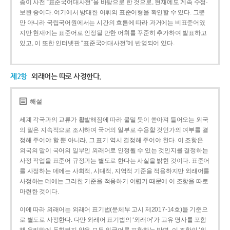
종이 사전 “표준국어대사전”을 바탕으로 한 것으로, 현재에도 계속 수정·
보완 중이다. 여기에서 방대한 어휘의 표준어형을 확인할 수 있다. 그뿐
만 아니라 국립국어원에서는 시간의 흐름에 따라 과거에는 비표준어였
지만 현재에는 표준어로 인정될 만한 어휘를 꾸준히 추가하여 발표하고
있고, 이 또한 인터넷판 “표준국어대사전”에 반영되어 있다.
제2항
외래어는 따로 사정한다.
해설
세계 각국과의 교류가 활발해짐에 따라 물밀 듯이 쏟아져 들어오는 외국
의 말은 지속적으로 조사하여 국어의 일부로 수용할 것인가의 여부를 결
정해 주어야 할 뿐 아니라, 그 표기 역시 결정해 주어야 한다. 이 조항은
외국의 말이 국어의 일부인 외래어로 인정될 수 있는 것인지를 결정하는
사정 작업을 표준어 규정과는 별도로 한다는 사실을 밝힌 것이다. 표준어
를 사정하는 데에는 사회적, 시대적, 지역적 기준을 적용하지만 외래어를
사정하는 데에는 그러한 기준을 적용하기 어렵기 때문에 이 조항을 따로
마련한 것이다.
이에 따라 외래어는 외래어 표기법(문체부 고시 제2017-14호)을 기준으
로 별도로 사정한다. 다만 외래어 표기법의 ‘외래어’가 고유 명사를 포함