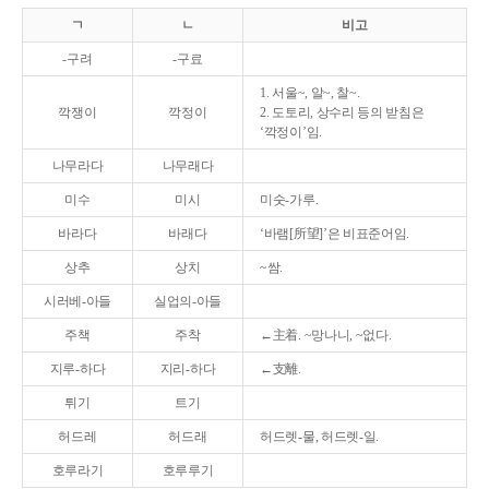
ㄱ
ㄴ
비고
-구려
-구료
1. 서울~, 알~, 찰~.
깍쟁이
깍정이
2. 도토리, 상수리 등의 받침은
‘깍정이’임.
나무라다
나무래다
미수
미시
미숫-가루.
바라다
바래다
‘바램[所望]’은 비표준어임.
상추
상치
~쌈.
시러베-아들
실업의-아들
주책
주착
←主着. ~망나니, ~없다.
지루-하다
지리-하다
←支離.
튀기
트기
허드레
허드래
허드렛-물, 허드렛-일.
호루라기
호루루기