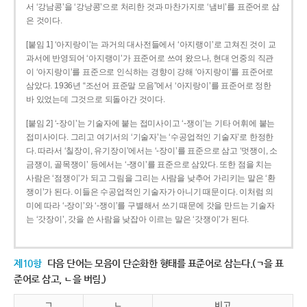
서 ‘강남콩’을 ‘강낭콩’으로 처리한 것과 마찬가지로 ‘냄비’를 표준어로 삼
은 것이다.
[붙임 1] ‘아지랑이’는 과거의 대사전들에서 ‘아지랭이’로 고쳐진 것이 교
과서에 반영되어 ‘아지랭이’가 표준어로 쓰여 왔으나, 현대 언중의 직관
이 ‘아지랑이’를 표준으로 인식하는 경향이 강해 ‘아지랑이’를 표준어로
삼았다. 1936년 “조선어 표준말 모음”에서 ‘아지랑이’를 표준어로 정한
바 있었는데 그것으로 되돌아간 것이다.
[붙임 2] ‘-장이’는 기술자에 붙는 접미사이고 ‘-쟁이’는 기타 어휘에 붙는
접미사이다. 그리고 여기서의 ‘기술자’는 ‘수공업적인 기술자’로 한정한
다. 따라서 ‘칠장이, 유기장이’에서는 ‘-장이’를 표준으로 삼고 ‘멋쟁이, 소
금쟁이, 골목쟁이’ 등에서는 ‘-쟁이’를 표준으로 삼았다. 또한 점을 치는
사람은 ‘점쟁이’가 되고 그림을 그리는 사람을 낮추어 가리키는 말은 ‘환
쟁이’가 된다. 이들은 수공업적인 기술자가 아니기 때문이다. 이처럼 의
미에 따라 ‘-장이’와 ‘-쟁이’를 구별해서 쓰기 때문에 갓을 만드는 기술자
는 ‘갓장이’, 갓을 쓴 사람을 낮잡아 이르는 말은 ‘갓쟁이’가 된다.
제10항
다음 단어는 모음이 단순화한 형태를 표준어로 삼는다.(ㄱ을 표
준어로 삼고, ㄴ을 버림.)
ㄱ
ㄴ
비고