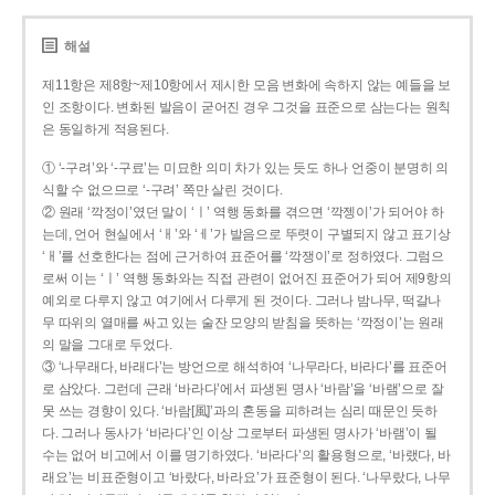
해설
제11항은 제8항~제10항에서 제시한 모음 변화에 속하지 않는 예들을 보
인 조항이다. 변화된 발음이 굳어진 경우 그것을 표준으로 삼는다는 원칙
은 동일하게 적용된다.
① ‘-구려’와 ‘-구료’는 미묘한 의미 차가 있는 듯도 하나 언중이 분명히 의
식할 수 없으므로 ‘-구려’ 쪽만 살린 것이다.
② 원래 ‘깍정이’였던 말이 ‘ㅣ’ 역행 동화를 겪으면 ‘깍젱이’가 되어야 하
는데, 언어 현실에서 ‘ㅐ’와 ‘ㅔ’가 발음으로 뚜렷이 구별되지 않고 표기상
‘ㅐ’를 선호한다는 점에 근거하여 표준어를 ‘깍쟁이’로 정하였다. 그럼으
로써 이는 ‘ㅣ’ 역행 동화와는 직접 관련이 없어진 표준어가 되어 제9항의
예외로 다루지 않고 여기에서 다루게 된 것이다. 그러나 밤나무, 떡갈나
무 따위의 열매를 싸고 있는 술잔 모양의 받침을 뜻하는 ‘깍정이’는 원래
의 말을 그대로 두었다.
③ ‘나무래다, 바래다’는 방언으로 해석하여 ‘나무라다, 바라다’를 표준어
로 삼았다. 그런데 근래 ‘바라다’에서 파생된 명사 ‘바람’을 ‘바램’으로 잘
못 쓰는 경향이 있다. ‘바람[風]’과의 혼동을 피하려는 심리 때문인 듯하
다. 그러나 동사가 ‘바라다’인 이상 그로부터 파생된 명사가 ‘바램’이 될
수는 없어 비고에서 이를 명기하였다. ‘바라다’의 활용형으로, ‘바랬다, 바
래요’는 비표준형이고 ‘바랐다, 바라요’가 표준형이 된다. ‘나무랐다, 나무