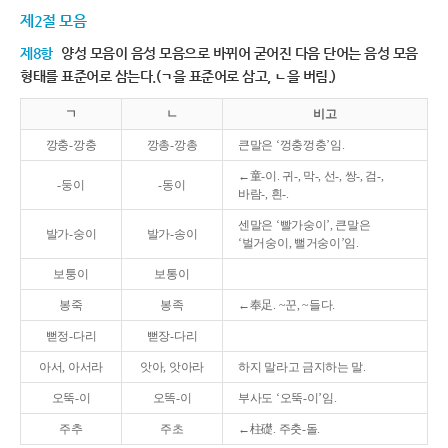
제2절 모음
제8항
양성 모음이 음성 모음으로 바뀌어 굳어진 다음 단어는 음성 모음
형태를 표준어로 삼는다.(ㄱ을 표준어로 삼고, ㄴ을 버림.)
ㄱ
ㄴ
비고
깡충-깡충
깡총-깡총
큰말은 ‘껑충껑충’임.
←童-이. 귀-, 막-, 선-, 쌍-, 검-,
-둥이
-동이
바람-, 흰-.
센말은 ‘빨가숭이’, 큰말은
발가-숭이
발가-송이
‘벌거숭이, 뻘거숭이’임.
보퉁이
보통이
봉죽
봉족
←奉足. ~꾼, ~들다.
뻗정-다리
뻗장-다리
아서, 아서라
앗아, 앗아라
하지 말라고 금지하는 말.
오뚝-이
오똑-이
부사도 ‘오뚝-이’임.
주추
주초
←柱礎. 주춧-돌.