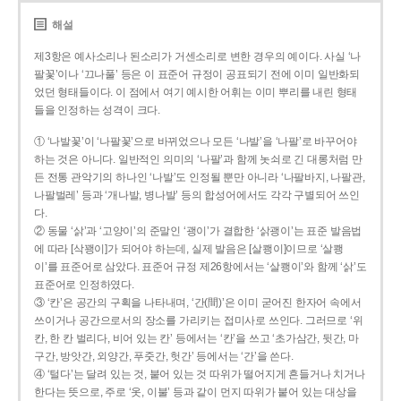
해설
제3항은 예사소리나 된소리가 거센소리로 변한 경우의 예이다. 사실 ‘나
팔꽃’이나 ‘끄나풀’ 등은 이 표준어 규정이 공표되기 전에 이미 일반화되
었던 형태들이다. 이 점에서 여기 예시한 어휘는 이미 뿌리를 내린 형태
들을 인정하는 성격이 크다.
① ‘나발꽃’이 ‘나팔꽃’으로 바뀌었으나 모든 ‘나발’을 ‘나팔’로 바꾸어야
하는 것은 아니다. 일반적인 의미의 ‘나팔’과 함께 놋쇠로 긴 대롱처럼 만
든 전통 관악기의 하나인 ‘나발’도 인정될 뿐만 아니라 ‘나팔바지, 나팔관,
나팔벌레’ 등과 ‘개나발, 병나발’ 등의 합성어에서도 각각 구별되어 쓰인
다.
② 동물 ‘삵’과 ‘고양이’의 준말인 ‘괭이’가 결합한 ‘삵괭이’는 표준 발음법
에 따라 [삭꽹이]가 되어야 하는데, 실제 발음은 [살쾡이]이므로 ‘살쾡
이’를 표준어로 삼았다. 표준어 규정 제26항에서는 ‘살쾡이’와 함께 ‘삵’도
표준어로 인정하였다.
③ ‘칸’은 공간의 구획을 나타내며, ‘간(間)’은 이미 굳어진 한자어 속에서
쓰이거나 공간으로서의 장소를 가리키는 접미사로 쓰인다. 그러므로 ‘위
칸, 한 칸 벌리다, 비어 있는 칸’ 등에서는 ‘칸’을 쓰고 ‘초가삼간, 뒷간, 마
구간, 방앗간, 외양간, 푸줏간, 헛간’ 등에서는 ‘간’을 쓴다.
④ ‘털다’는 달려 있는 것, 붙어 있는 것 따위가 떨어지게 흔들거나 치거나
한다는 뜻으로, 주로 ‘옷, 이불’ 등과 같이 먼지 따위가 붙어 있는 대상을