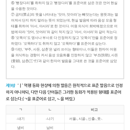
⑥ ‘뻗장다리’를 취하지 않고 ‘뻗정다리’를 표준어로 삼은 것은 언어 현실
을 수용한 것이다.
⑦ 금지(禁止)의 뜻을 나타내는 ‘앗아, 앗아라’는 빼앗는다는 원뜻과는 멀
어져서 단지 하지 말라는 뜻이 되었는데, 현실 발음에 따라 음성 모음 형
태를 취하여 ‘아서, 아서라’로 한 것이다. 어원 의식이 희박해졌으므로 어
법에 따라 ‘앗어, 앗어라’와 같이 적지 않고 ‘아서, 아서라’와 같이 적는다.
⑧ ‘오똑이’도 명사나 부사로 다 인정하지 않고 ‘오뚝이’만을 표준어로 정
하였다. ‘오똑하다’도 취하지 않고 ‘오뚝하다’를 표준어로 삼는다.
⑨ 다만, ‘부주, 사둔, 삼춘’은 널리 쓰이는 형태이나, 이들은 한자어 어원
을 의식하는 경향이 커서 음성 모음화를 인정하지 않고 ‘부조(扶助), 사돈
(査頓), 삼촌(三寸)’과 같이 한자어 발음을 그대로 쓴 것을 표준어로 삼았
다.
제9항
‘ㅣ’ 역행 동화 현상에 의한 발음은 원칙적으로 표준 발음으로 인정
하지 아니하되, 다만 다음 단어들은 그러한 동화가 적용된 형태를 표준어
로 삼는다.(ㄱ을 표준어로 삼고, ㄴ을 버림.)
ㄱ
ㄴ
비고
-내기
-나기
서울-, 시골-, 신출-, 풋-.
냄비
남비