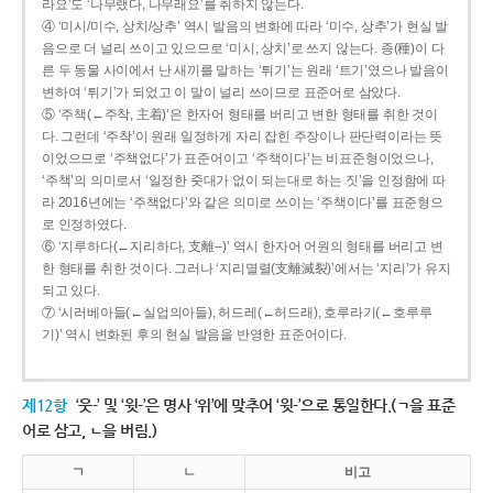
라요’도 ‘나무랬다, 나무래요’를 취하지 않는다.
④ ‘미시/미수, 상치/상추’ 역시 발음의 변화에 따라 ‘미수, 상추’가 현실 발
음으로 더 널리 쓰이고 있으므로 ‘미시, 상치’로 쓰지 않는다. 종(種)이 다
른 두 동물 사이에서 난 새끼를 말하는 ‘튀기’는 원래 ‘트기’였으나 발음이
변하여 ‘튀기’가 되었고 이 말이 널리 쓰이므로 표준어로 삼았다.
⑤ ‘주책(←주착, 主着)’은 한자어 형태를 버리고 변한 형태를 취한 것이
다. 그런데 ‘주착’이 원래 일정하게 자리 잡힌 주장이나 판단력이라는 뜻
이었으므로 ‘주책없다’가 표준어이고 ‘주책이다’는 비표준형이었으나,
‘주책’의 의미로서 ‘일정한 줏대가 없이 되는대로 하는 짓’을 인정함에 따
라 2016년에는 ‘주책없다’와 같은 의미로 쓰이는 ‘주책이다’를 표준형으
로 인정하였다.
⑥ ‘지루하다(←지리하다, 支離--)’ 역시 한자어 어원의 형태를 버리고 변
한 형태를 취한 것이다. 그러나 ‘지리멸렬(支離滅裂)’에서는 ‘지리’가 유지
되고 있다.
⑦ ‘시러베아들(←실업의아들), 허드레(←허드래), 호루라기(←호루루
기)’ 역시 변화된 후의 현실 발음을 반영한 표준어이다.
제12항
‘웃-’ 및 ‘윗-’은 명사 ‘위’에 맞추어 ‘윗-’으로 통일한다.(ㄱ을 표준
어로 삼고, ㄴ을 버림.)
ㄱ
ㄴ
비고