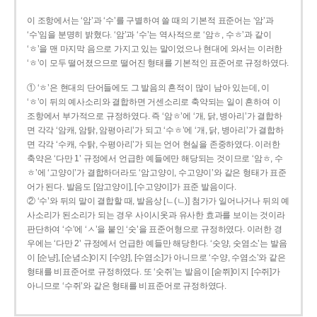
이 조항에서는 ‘암’과 ‘수’를 구별하여 쓸 때의 기본적 표준어는 ‘암’과
‘수’임을 분명히 밝혔다. ‘암’과 ‘수’는 역사적으로 ‘암ㅎ, 수ㅎ’과 같이
‘ㅎ’을 맨 마지막 음으로 가지고 있는 말이었으나 현대에 와서는 이러한
‘ㅎ’이 모두 떨어졌으므로 떨어진 형태를 기본적인 표준어로 규정하였다.
① ‘ㅎ’은 현대의 단어들에도 그 발음의 흔적이 많이 남아 있는데, 이
‘ㅎ’이 뒤의 예사소리와 결합하면 거센소리로 축약되는 일이 흔하여 이
조항에서 부가적으로 규정하였다. 즉 ‘암ㅎ’에 ‘개, 닭, 병아리’가 결합하
면 각각 ‘암캐, 암탉, 암평아리’가 되고 ‘수ㅎ’에 ‘개, 닭, 병아리’가 결합하
면 각각 ‘수캐, 수탉, 수평아리’가 되는 언어 현실을 존중하였다. 이러한
축약은 ‘다만 1’ 규정에서 언급한 예들에만 해당되는 것이므로 ‘암ㅎ, 수
ㅎ’에 ‘고양이’가 결합하더라도 ‘암고양이, 수고양이’와 같은 형태가 표준
어가 된다. 발음도 [암고양이], [수고양이]가 표준 발음이다.
② ‘수’와 뒤의 말이 결합할 때, 발음상 [ㄴ(ㄴ)] 첨가가 일어나거나 뒤의 예
사소리가 된소리가 되는 경우 사이시옷과 유사한 효과를 보이는 것이라
판단하여 ‘수’에 ‘ㅅ’을 붙인 ‘숫’을 표준어형으로 규정하였다. 이러한 경
우에는 ‘다만 2’ 규정에서 언급한 예들만 해당한다. ‘숫양, 숫염소’는 발음
이 [순냥], [순념소]이지 [수양], [수염소]가 아니므로 ‘수양, 수염소’와 같은
형태를 비표준어로 규정하였다. 또 ‘숫쥐’는 발음이 [숟쮜]이지 [수쥐]가
아니므로 ‘수쥐’와 같은 형태를 비표준어로 규정하였다.