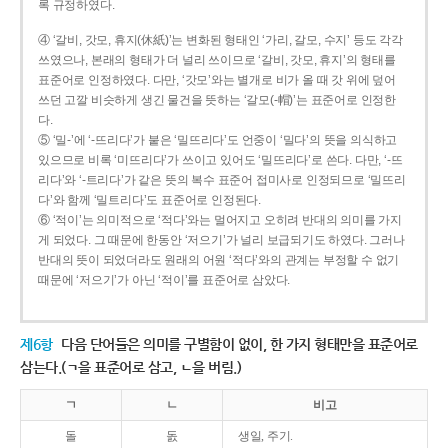
록 규정하였다.
④ ‘갈비, 갓모, 휴지(休紙)’는 변화된 형태인 ‘가리, 갈모, 수지’ 등도 각각
쓰였으나, 본래의 형태가 더 널리 쓰이므로 ‘갈비, 갓모, 휴지’의 형태를
표준어로 인정하였다. 다만, ‘갓모’와는 별개로 비가 올 때 갓 위에 덮어
쓰던 고깔 비슷하게 생긴 물건을 뜻하는 ‘갈모(-帽)’는 표준어로 인정한
다.
⑤ ‘밀-’에 ‘-뜨리다’가 붙은 ‘밀뜨리다’도 언중이 ‘밀다’의 뜻을 의식하고
있으므로 비록 ‘미뜨리다’가 쓰이고 있어도 ‘밀뜨리다’로 쓴다. 다만, ‘-뜨
리다’와 ‘-트리다’가 같은 뜻의 복수 표준어 접미사로 인정되므로 ‘밀뜨리
다’와 함께 ‘밀트리다’도 표준어로 인정된다.
⑥ ‘적이’는 의미적으로 ‘적다’와는 멀어지고 오히려 반대의 의미를 가지
게 되었다. 그 때문에 한동안 ‘저으기’가 널리 보급되기도 하였다. 그러나
반대의 뜻이 되었더라도 원래의 어원 ‘적다’와의 관계는 부정할 수 없기
때문에 ‘저으기’가 아닌 ‘적이’를 표준어로 삼았다.
제6항
다음 단어들은 의미를 구별함이 없이, 한 가지 형태만을 표준어로
삼는다.(ㄱ을 표준어로 삼고, ㄴ을 버림.)
ㄱ
ㄴ
비고
돌
돐
생일, 주기.