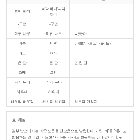
괴퍅-하다/괴팩-
괴팍-하다
하다
-구먼
-구면
미루-나무
미류-나무
←美柳~.
미륵
미력
←彌勒. ~보살, ~불, 돌~.
여느
여늬
온-달
왼-달
만 한 달.
으레
으례
케케-묵다
켸켸-묵다
허우대
허위대
허우적-허우적
허위적-허위적
허우적-거리다.
해설
일부 방언에서는 이중 모음을 단모음으로 발음한다. 가령 ‘벼’를 [베]라고
발음하는 일이 있다. 또한 ‘사과’를 [사가]로 발음하는 것과 같이 ‘ㅚ, ㅟ,