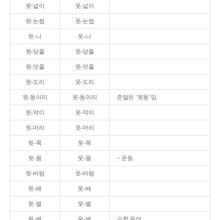
윗-넓이
웃-넓이
윗-눈썹
웃-눈썹
윗-니
웃-니
윗-당줄
웃-당줄
윗-덧줄
웃-덧줄
윗-도리
웃-도리
윗-동아리
웃-동아리
준말은 ‘윗동’임.
윗-막이
웃-막이
윗-머리
웃-머리
윗-목
웃-목
윗-몸
웃-몸
~ 운동.
윗-바람
웃-바람
윗-배
웃-배
윗-벌
웃-벌
윗-변
웃-변
수학 용어.