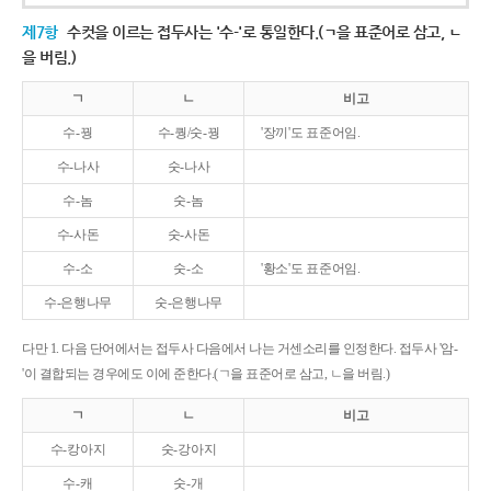
제7항
수컷을 이르는 접두사는 '수-'로 통일한다.(ㄱ을 표준어로 삼고, ㄴ
을 버림.)
ㄱ
ㄴ
비고
수-꿩
수-퀑/숫-꿩
'장끼'도 표준어임.
수-나사
숫-나사
수-놈
숫-놈
수-사돈
숫-사돈
수-소
숫-소
'황소'도 표준어임.
수-은행나무
숫-은행나무
다만 1. 다음 단어에서는 접두사 다음에서 나는 거센소리를 인정한다. 접두사 '암-
'이 결합되는 경우에도 이에 준한다.(ㄱ을 표준어로 삼고, ㄴ을 버림.)
ㄱ
ㄴ
비고
수-캉아지
숫-강아지
수-캐
숫-개