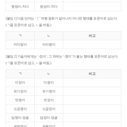
동댕이-치다
동당이-치다
[붙임 1] 다음 단어는 ‘ㅣ’ 역행 동화가 일어나지 아니한 형태를 표준어로 삼는다.
(ㄱ을 표준어로 삼고, ㄴ을 버림.)
ㄱ
ㄴ
비고
아지랑이
아지랭이
[붙임 2] 기술자에게는 ‘-장이’, 그 외에는 ‘-쟁이’가 붙는 형태를 표준어로 삼는다.
(ㄱ을 표준어로 삼고, ㄴ을 버림.)
ㄱ
ㄴ
비고
미장이
미쟁이
유기장이
유기쟁이
멋쟁이
멋장이
소금쟁이
소금장이
담쟁이-덩굴
담장이-덩굴
골목쟁이
골목장이