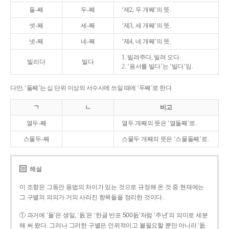
둘-째
두-째
‘제2, 두 개째’의 뜻.
셋-째
세-째
‘제3, 세 개째’의 뜻.
넷-째
네-째
‘제4, 네 개째’의 뜻.
1. 빌려주다, 빌려 오다.
빌리다
빌다
2. ‘용서를 빌다’는 ‘빌다’임.
다만, ‘둘째’는 십 단위 이상의 서수사에 쓰일 때에 ‘두째’로 한다.
ㄱ
ㄴ
비고
열두-째
열두 개째의 뜻은 ‘열둘째’로.
스물두-째
스물두 개째의 뜻은 ‘스물둘째’로.
해설
이 조항은 그동안 용법의 차이가 있는 것으로 규정해 온 것 중 현재에는
그 구별의 의의가 거의 사라진 항목들을 정리한 것이다.
① 과거에 ‘돌’은 생일, ‘돐’은 ‘한글 반포 500돐’처럼 ‘주년’의 의미로 세분
해 써 왔다. 그러나 그러한 구별은 인위적이고 불필요할 뿐만 아니라 ‘돐