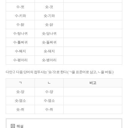
수-컷
숫-것
수-키와
숫-기와
수-탉
숫-닭
수-탕나귀
숫-당나귀
수-톨쩌귀
숫-돌쩌귀
수-퇘지
숫-돼지
수-평아리
숫-병아리
다만 2. 다음 단어의 접두사는 '숫-'으로 한다.(ㄱ을 표준어로 삼고, ㄴ을 버림.)
ㄱ
ㄴ
비고
숫-양
수-양
숫-염소
수-염소
숫-쥐
수-쥐
해설