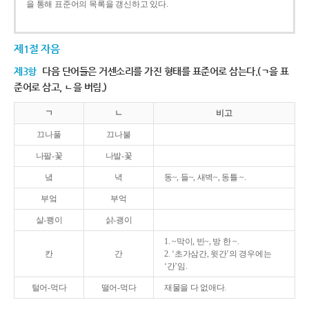
을 통해 표준어의 목록을 갱신하고 있다.
제1절 자음
제3항
다음 단어들은 거센소리를 가진 형태를 표준어로 삼는다.(ㄱ을 표
준어로 삼고, ㄴ을 버림.)
ㄱ
ㄴ
비고
끄나풀
끄나불
나팔-꽃
나발-꽃
녘
녁
동~, 들~, 새벽~, 동틀 ~.
부엌
부억
살-쾡이
삵-괭이
1. ~막이, 빈~, 방 한 ~.
칸
간
2. ‘초가삼간, 윗간’의 경우에는
‘간’임.
털어-먹다
떨어-먹다
재물을 다 없애다.