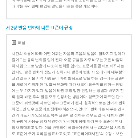
해 우리말에 동화되지 않은 모든 외국어를 포함하는 반면, 이 조항의 ‘외
래어’는 우리말에 편입된 말만을 이르는 좁은 개념이다.
제2장 발음 변화에 따른 표준어 규정
해설
시간의 흐름에 따라 어떤 어휘는 자음과 모음의 발음이 달라지고 길이가
줄어드는 등의 변화를 입게 된다. 어문 규범을 자주 바꾸는 것은 바람직
하지 않으므로 발음에 다소의 변화를 입어도 표준어를 곧바로 바꾸지는
않지만, 발음 변화의 정도가 심하거나 발음이 변한 지 오래되어 대부분의
교양 있는 서울 지역 사람들이 바뀐 발음으로 말을 하는 경우에는 표준어
를 새로이 정하게 된다. 발음 변화에 따라 새로이 표준어를 정하는 방법
에는 두 가지가 있다. 발음이 바뀐 후의 말만 인정하는 방법과 바뀌기 전
의 말과 바뀐 후의 말을 모두 인정하는 방법이다. 앞엣것에 따르면 단수
표준어, 뒤엣것에 따르면 복수 표준어가 된다. 원칙적으로는 언어가 변화
하였으면 단수 표준어로 정해야 하겠으나, 언어의 변화에는 대부분 긴 시
간의 과도기가 있으므로 복수 표준어로 정하는 경우도 있다. 사회가 언어
의 규범적 사용을 점차 유연하게 인식하게 됨에 따라 복수 표준어 역시
점차 확대되고 있다. 이를 반영하여 국립국어원에서는 2011년을 시작으
로 표준어 추가 목록을 발표하고 있고, “표준국어대사전”의 수정ㆍ보완