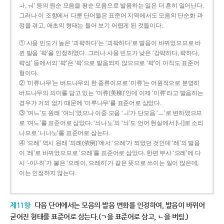
ㅘ, ㅝ’ 등의 원순 모음을 평순 모음으로 발음하는 일은 더 흔히 일어난다.
그러나 이 조항에서 다룬 단어들은 표준어 지역에서도 모음의 단순화 과
정을 겪고, 애초의 형태는 들어 보기 어렵게 된 것들이다.
① 사용 빈도가 높은 ‘괴퍅하다’는 ‘괴팍하다’로 발음이 바뀌었으므로 바
뀐 발음 ‘팍’을 인정하였다. 그러나 사용 빈도가 낮은 ‘강퍅하다, 퍅하다,
퍅성’ 등에서의 ‘퍅’은 ‘팍’으로 발음되지 않으므로 ‘퍅’이 아직도 표준어
형이다.
② ‘미류나무’는 버드나무의 한 종류이므로 ‘미류’는 어원적으로 분명히
버드나무의 의미를 담고 있는 ‘미류(美柳)’인데 이제 ‘미류’라고 발음하는
경우가 거의 없기 때문에 ‘미루나무’를 표준어로 삼았다.
③ ‘여느’도 원래 ‘여늬’였으나 이중 모음 ‘ㅢ’가 단모음 ‘ㅡ’로 변하였으므
로 ‘여느’를 표준어로 삼았다. ‘늬나노’의 ‘늬’도 언어 현실에서 [니]로 소리
나므로 ‘니나노’를 표준어로 삼는다.
④ ‘으례’ 역시 원래 ‘의례(依例)’에서 ‘으례’가 되었던 것인데 ‘례’의 발음
이 ‘레’로 바뀌었으므로 ‘으레’를 표준어로 삼았다. 한편 부사 ‘으레’에 다
시 ‘-이/-히’가 붙은 ‘으레이, 으레히’가 같은 뜻으로 쓰이는 일이 많은데,
이는 인정하지 않는다.
제11항
다음 단어에서는 모음의 발음 변화를 인정하여, 발음이 바뀌어
굳어진 형태를 표준어로 삼는다.(ㄱ을 표준어로 삼고, ㄴ을 버림.)