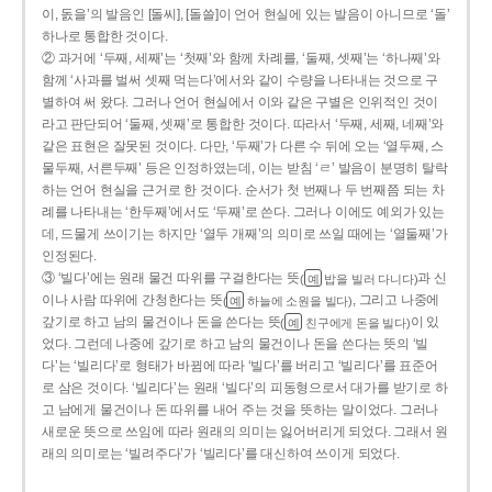
이, 돐을’의 발음인 [돌씨], [돌쓸]이 언어 현실에 있는 발음이 아니므로 ‘돌’
하나로 통합한 것이다.
② 과거에 ‘두째, 세째’는 ‘첫째’와 함께 차례를, ‘둘째, 셋째’는 ‘하나째’와
함께 ‘사과를 벌써 셋째 먹는다’에서와 같이 수량을 나타내는 것으로 구
별하여 써 왔다. 그러나 언어 현실에서 이와 같은 구별은 인위적인 것이
라고 판단되어 ‘둘째, 셋째’로 통합한 것이다. 따라서 ‘두째, 세째, 네째’와
같은 표현은 잘못된 것이다. 다만, ‘두째’가 다른 수 뒤에 오는 ‘열두째, 스
물두째, 서른두째’ 등은 인정하였는데, 이는 받침 ‘ㄹ’ 발음이 분명히 탈락
하는 언어 현실을 근거로 한 것이다. 순서가 첫 번째나 두 번째쯤 되는 차
례를 나타내는 ‘한두째’에서도 ‘두째’로 쓴다. 그러나 이에도 예외가 있는
데, 드물게 쓰이기는 하지만 ‘열두 개째’의 의미로 쓰일 때에는 ‘열둘째’가
인정된다.
③ ‘빌다’에는 원래 물건 따위를 구걸한다는 뜻
과 신
(
밥을 빌러 다니다)
예
이나 사람 따위에 간청한다는 뜻
, 그리고 나중에
(
하늘에 소원을 빌다)
예
갚기로 하고 남의 물건이나 돈을 쓴다는 뜻
이 있
(
친구에게 돈을 빌다)
예
었다. 그런데 나중에 갚기로 하고 남의 물건이나 돈을 쓴다는 뜻의 ‘빌
다’는 ‘빌리다’로 형태가 바뀜에 따라 ‘빌다’를 버리고 ‘빌리다’를 표준어
로 삼은 것이다. ‘빌리다’는 원래 ‘빌다’의 피동형으로서 대가를 받기로 하
고 남에게 물건이나 돈 따위를 내어 주는 것을 뜻하는 말이었다. 그러나
새로운 뜻으로 쓰임에 따라 원래의 의미는 잃어버리게 되었다. 그래서 원
래의 의미로는 ‘빌려주다’가 ‘빌리다’를 대신하여 쓰이게 되었다.