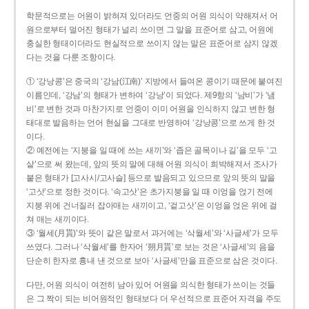
학문적으로는 어원이 밝혀져 있더라도 언중의 어원 의식이 약해져서 어
원으로부터 멀어진 형태가 널리 쓰이면 그 말을 표준어로 삼고, 어원에
충실한 형태이더라도 현실적으로 쓰이지 않는 말은 표준어로 삼지 않겠
다는 것을 다룬 조항이다.
① ‘강낭콩’은 중국의 ‘강남(江南)’ 지방에서 들여온 콩이기 때문에 붙여진
이름인데, ‘강남’의 형태가 변하여 ‘강낭’이 되었다. 제9항의 ‘남비’가 ‘냄
비’로 변한 것과 마찬가지로 언중이 이미 어원을 인식하지 않고 변한 형
태대로 발음하는 언어 현실을 그대로 반영하여 ‘강낭콩’으로 쓰게 한 것
이다.
② 예전에는 ‘지붕을 일 때에 쓰는 새끼’와 ‘좁은 골목이나 길’을 모두 ‘고
샅’으로 써 왔는데, 앞의 뜻의 말에 대해 어원 의식이 희박해져서 조사가
붙은 형태가 [고사시/고사슬] 등으로 발음되고 있으므로 앞의 뜻의 말을
‘고삿’으로 정한 것이다. ‘속고삿’은 초가지붕을 일 때 이엉을 얹기 전에
지붕 위에 건너질러 잡아매는 새끼이고, ‘겉고삿’은 이엉을 얹은 위에 걸
쳐 매는 새끼이다.
③ ‘월세(月貰)’와 뜻이 같은 말로서 과거에는 ‘삭월세’와 ‘사글세’가 모두
쓰였다. 그러나 ‘삭월세’를 한자어 ‘朔月貰’로 보는 것은 ‘사글세’의 음을
단순히 한자로 흉내 낸 것으로 보아 ‘사글세’만을 표준으로 삼은 것이다.
다만, 어원 의식이 여전히 남아 있어 어원을 의식한 형태가 쓰이는 것들
은 그 짝이 되는 비어원적인 형태보다 더 우선적으로 표준어 자격을 주도