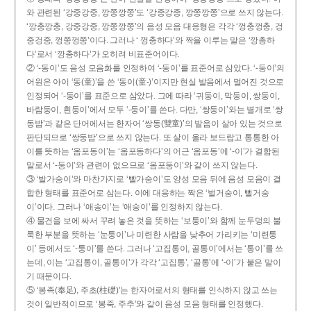
와 관련된 ‘강중강중, 깡쭝깡쭝’도 ‘강종강종, 깡쫑깡쫑’으로 쓰지 않는다.
‘깡충깡충, 강중강중, 깡쭝깡쭝’의 음성 모음 대응형은 각각 ‘껑충껑충, 겅
중겅중, 껑쭝껑쭝’이다. 그러나 ‘ 껑충하다’와 짝을 이루는 말은 ‘깡총하
다’로서 ‘깡충하다’가 오히려 비표준어이다.
② ‘-동이’도 음성 모음화를 인정하여 ‘-둥이’를 표준어로 삼았다. ‘-둥이’의
어원은 아이 ‘동(童)’을 쓴 ‘동이(童-)’이지만 현실 발음에서 멀어진 것으로
인정되어 ‘-둥이’를 표준으로 삼았다. 그에 따라 ‘귀둥이, 막둥이, 쌍둥이,
바람둥이, 흰둥이’에서 모두 ‘-둥이’를 쓴다. 다만, ‘쌍둥이’와는 별개로 ‘쌍
동밤’과 같은 단어에서는 한자어 ‘쌍동(雙童)’의 발음이 살아 있는 것으로
판단되므로 ‘쌍둥밤’으로 쓰지 않는다. 또 살이 올라 보드랍고 통통한 아
이를 뜻하는 ‘옴포동이’는 ‘옴포동하다’의 어근 ‘옴포동’에 ‘-이’가 결합된
말로서 ‘-둥이’와 관련이 없으므로 ‘옴포둥이’와 같이 쓰지 않는다.
③ ‘발가숭이’와 마찬가지로 ‘빨가숭이’도 양성 모음 뒤에 음성 모음이 결
합한 형태를 표준어로 삼는다. 이에 대응하는 짝은 ‘벌거숭이, 뻘거숭
이’이다. 그러나 ‘애송이’는 ‘애숭이’를 인정하지 않는다.
④ 물건을 보에 싸서 꾸려 놓은 것을 뜻하는 ‘보퉁이’와 함께 눈두덩의 불
룩한 부분을 뜻하는 ‘눈퉁이’나 미련한 사람을 낮추어 가리키는 ‘미련퉁
이’ 등에서도 ‘-퉁이’를 쓴다. 그러나 ‘고집통이, 골통이’에서는 ‘통이’를 쓰
는데, 이는 ‘고집통이, 골통이’가 각각 ‘고집통’, ‘골통’에 ‘-이’가 붙은 말이
기 때문이다.
⑤ ‘봉족(奉足), 주초(柱礎)’는 한자어로서의 형태를 인식하지 않고 쓰는
것이 일반적이므로 ‘봉죽, 주추’와 같이 음성 모음 형태를 인정했다.