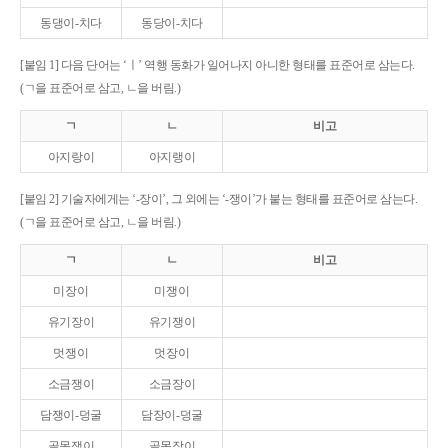
동댕이-치다
동당이-치다
[붙임 1] 다음 단어는 ‘ㅣ’ 역행 동화가 일어나지 아니한 형태를 표준어로 삼는다.
(ㄱ을 표준어로 삼고, ㄴ을 버림.)
ㄱ
ㄴ
비고
아지랑이
아지랭이
[붙임 2] 기술자에게는 ‘-장이’, 그 외에는 ‘-쟁이’가 붙는 형태를 표준어로 삼는다.
(ㄱ을 표준어로 삼고, ㄴ을 버림.)
ㄱ
ㄴ
비고
미장이
미쟁이
유기장이
유기쟁이
멋쟁이
멋장이
소금쟁이
소금장이
담쟁이-덩굴
담장이-덩굴
골목쟁이
골목장이