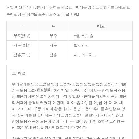
다만, 어원 의식이 강하게 작용하는 다음 단어에서는 양성 모음 형태를 그대로 표
준어로 삼는다.(ㄱ을 표준어로 삼고, ㄴ을 버림.)
ㄱ
ㄴ
비고
부조(扶助)
부주
~금, 부좃-술.
사돈(査頓)
사둔
밭~, 안~.
삼촌(三寸)
삼춘
시~, 외~, 처~.
해설
우리말에는 양성 모음은 양성 모음끼리, 음성 모음은 음성 모음끼리 어울
리는 모음 조화(母音調和) 현상이 있다. 중세 국어에서는 양성 모음과 음
성 모음의 세력이 크게 차이가 나지 않았으나 근대를 거치면서 음성 모음
의 세력이 급격히 커졌다. 예컨대 ‘ 막-아, 좁-아’, ‘접-어, 굽-어, 재-어, 세-
어, 괴-어, 쥐-어’ 등의 어미 활용에서도 음성 모음의 우세를 확인할 수 있
다. 심지어는 한 단어 내부에서도 양성 모음이 일관되게 나타나지 않고
양성 모음과 음성 모음이 섞여 나타나는 일이 많다. 이 조항은 그러한 음
성 모음 우세 현상을 명시적으로 규정한 것이다.
① 종래의 ‘깡총깡총’은 언어 현실을 반영하여 ‘깡충깡충’으로 정했다. 이