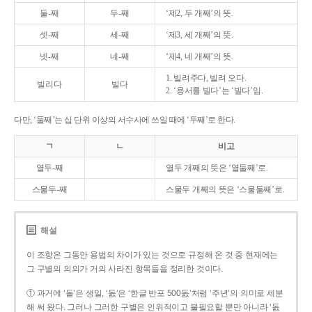
둘-째
두-째
‘제2, 두 개째’의 뜻.
셋-째
세-째
‘제3, 세 개째’의 뜻.
넷-째
네-째
‘제4, 네 개째’의 뜻.
1. 빌려주다, 빌려 오다.
빌리다
빌다
2. ‘용서를 빌다’는 ‘빌다’임.
다만, ‘둘째’는 십 단위 이상의 서수사에 쓰일 때에 ‘두째’로 한다.
ㄱ
ㄴ
비고
열두-째
열두 개째의 뜻은 ‘열둘째’로.
스물두-째
스물두 개째의 뜻은 ‘스물둘째’로.
해설
이 조항은 그동안 용법의 차이가 있는 것으로 규정해 온 것 중 현재에는
그 구별의 의의가 거의 사라진 항목들을 정리한 것이다.
① 과거에 ‘돌’은 생일, ‘돐’은 ‘한글 반포 500돐’처럼 ‘주년’의 의미로 세분
해 써 왔다. 그러나 그러한 구별은 인위적이고 불필요할 뿐만 아니라 ‘돐