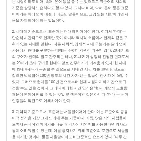
는 사람이라도 비어, 속어, 은어 등을 쓸 수는 있으므로 표준어의 사회적
기준은 상당히 느슨하다고 할 수 있다. 그러나 비어, 속어, 은어 등은 표준
어이기는 하되 언어 예절에 어긋난 말들이므로, 교양 있는 사람이라면 사
용을 자제하여야 하는 말들이다.
2. 시대적 기준으로서, 표준어는 현대의 언어여야 한다. 여기서 ‘현대’는
단순히 시간적으로 현재란 뜻이 아니라 역사적 흐름에서 현재와 같은 구
획에 있는 시대를 말한다. 다른 사회적, 경제적 시대 구분과는 달리 언어
사용에서 현대를 구분하는 데에는 뚜렷한 객관적 기준이 없다. 20세기 초
의 구어가 현대의 말로 간주되곤 하나, 21세기가 상당히 진행된 현재로서
는 20세기 초의 구어를 현대의 말로 간주하기에 어려움이 있다. 한 시대
에 최대 4세대가 공존할 수 있으므로 세대 간 시간 차를 30년 남짓으로
잡으면 넉넉잡아 100년 정도의 시간 차가 있는 말들이 한 시대에 쓰일 수
있다. 그러므로 현대를 100년 전으로부터 현재 시점까지의 기간으로 규
정할 수도 있을 것이다. 그러나 이러한 시간 인식은 ‘현대’ 개념의 모호함
때문에 편의상 행할 수 있는 것일 뿐 객관적인 것은 아니다. ‘현대’는 국어
언중들의 직관으로 이해하여야 한다.
3. 지역적 기준으로서, 표준어는 서울말이어야 한다. 이는 표준어의 공용
어적 성격을 가장 크게 드러내 주는 기준이다. 가령, 많은 지역 사람들이
모여서 공식적인 이야기를 나눌 때 각자의 지역어를 사용한다면 의사소
통이 어려워질 수 있는데, 이를 방지하기 위해 표준어의 조건으로 서울말
을 제시한 것이다. 물론 서울말이라도 비표준적인 요소가 있다. “나두 간