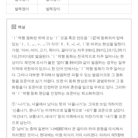
발목쟁이
발목장이
해설
‘ㅣ’ 역행 동화란 뒤에 오는 ‘ㅣ’ 모음 혹은 반모음 ‘ㅣ[j]’에 동화되어 앞에
있는 ‘ㅏ, ㅓ, ㅗ, ㅜ, ㅡ’가 각각 ‘ㅐ, ㅔ, ㅚ, ㅟ, ㅣ’로 바뀌는 현상을 말한다.
가령, ‘아비, 어미, 고기, 죽이다, 끓이다’는 자주 [애비], [에미], [괴기], [쥐기
다], [끼리다]로 발음된다. ‘ㅣ’ 역행 동화는 전국적으로 자주 일어나는 현
상이다. 체언에 조사가 붙은 ‘밥이’를 [배비]와 같이 발음하는 경우는 일부
지역에 국한되어 있으나, 한 단어 안에서는 ‘ㅣ’ 역행 동화가 자주 일어난
다. 그러나 대부분 주의해서 발음하면 피할 수 있는 발음이므로 그 동화
형을 표준어로 삼기 어렵다. 또한 이 동화 현상은 매우 광범위하여 그 동
화형을 다 표준어로 인정하면 오히려 혼란을 일으킬 우려도 있다. 그리하
여 ‘ㅣ’ 역행 동화 현상을 인정하는 표준어는 최소화하였다.
① ‘-나기’는, 서울에서 났다는 뜻의 ‘서울나기’는 그대로 쓰임 직하지만
‘신출나기, 풋나기’는 어색하므로 일률적으로 ‘-내기’를 표준으로 삼았다.
‘여간내기, 보통내기, 새내기’ 등의 어휘에서도 마찬가지로 ‘-내기’를 표준
으로 삼는다.
② ‘남비’는 종래 일본어 ‘나베[鍋]’에서 온 말이라 하여 원형을 의식해서
처리했던 것이나, 현대에는 어원 의식이 거의 사라졌다. 따라서 제5항에