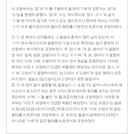
이 조항에서는 ‘암’과 ‘수’를 구별하여 쓸 때의 기본적 표준어는 ‘암’과
‘수’임을 분명히 밝혔다. ‘암’과 ‘수’는 역사적으로 ‘암ㅎ, 수ㅎ’과 같이
‘ㅎ’을 맨 마지막 음으로 가지고 있는 말이었으나 현대에 와서는 이러한
‘ㅎ’이 모두 떨어졌으므로 떨어진 형태를 기본적인 표준어로 규정하였다.
① ‘ㅎ’은 현대의 단어들에도 그 발음의 흔적이 많이 남아 있는데, 이
‘ㅎ’이 뒤의 예사소리와 결합하면 거센소리로 축약되는 일이 흔하여 이
조항에서 부가적으로 규정하였다. 즉 ‘암ㅎ’에 ‘개, 닭, 병아리’가 결합하
면 각각 ‘암캐, 암탉, 암평아리’가 되고 ‘수ㅎ’에 ‘개, 닭, 병아리’가 결합하
면 각각 ‘수캐, 수탉, 수평아리’가 되는 언어 현실을 존중하였다. 이러한
축약은 ‘다만 1’ 규정에서 언급한 예들에만 해당되는 것이므로 ‘암ㅎ, 수
ㅎ’에 ‘고양이’가 결합하더라도 ‘암고양이, 수고양이’와 같은 형태가 표준
어가 된다. 발음도 [암고양이], [수고양이]가 표준 발음이다.
② ‘수’와 뒤의 말이 결합할 때, 발음상 [ㄴ(ㄴ)] 첨가가 일어나거나 뒤의 예
사소리가 된소리가 되는 경우 사이시옷과 유사한 효과를 보이는 것이라
판단하여 ‘수’에 ‘ㅅ’을 붙인 ‘숫’을 표준어형으로 규정하였다. 이러한 경
우에는 ‘다만 2’ 규정에서 언급한 예들만 해당한다. ‘숫양, 숫염소’는 발음
이 [순냥], [순념소]이지 [수양], [수염소]가 아니므로 ‘수양, 수염소’와 같은
형태를 비표준어로 규정하였다. 또 ‘숫쥐’는 발음이 [숟쮜]이지 [수쥐]가
아니므로 ‘수쥐’와 같은 형태를 비표준어로 규정하였다.