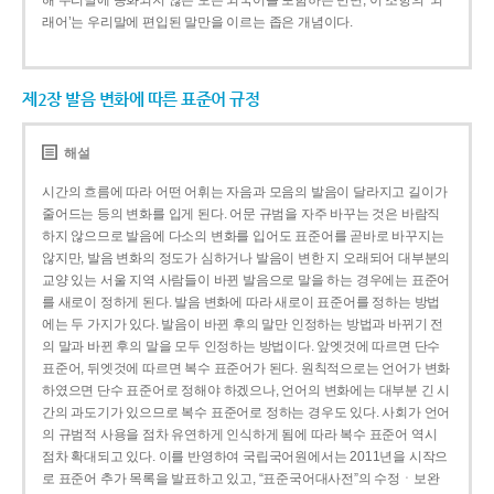
해 우리말에 동화되지 않은 모든 외국어를 포함하는 반면, 이 조항의 ‘외
래어’는 우리말에 편입된 말만을 이르는 좁은 개념이다.
제2장 발음 변화에 따른 표준어 규정
해설
시간의 흐름에 따라 어떤 어휘는 자음과 모음의 발음이 달라지고 길이가
줄어드는 등의 변화를 입게 된다. 어문 규범을 자주 바꾸는 것은 바람직
하지 않으므로 발음에 다소의 변화를 입어도 표준어를 곧바로 바꾸지는
않지만, 발음 변화의 정도가 심하거나 발음이 변한 지 오래되어 대부분의
교양 있는 서울 지역 사람들이 바뀐 발음으로 말을 하는 경우에는 표준어
를 새로이 정하게 된다. 발음 변화에 따라 새로이 표준어를 정하는 방법
에는 두 가지가 있다. 발음이 바뀐 후의 말만 인정하는 방법과 바뀌기 전
의 말과 바뀐 후의 말을 모두 인정하는 방법이다. 앞엣것에 따르면 단수
표준어, 뒤엣것에 따르면 복수 표준어가 된다. 원칙적으로는 언어가 변화
하였으면 단수 표준어로 정해야 하겠으나, 언어의 변화에는 대부분 긴 시
간의 과도기가 있으므로 복수 표준어로 정하는 경우도 있다. 사회가 언어
의 규범적 사용을 점차 유연하게 인식하게 됨에 따라 복수 표준어 역시
점차 확대되고 있다. 이를 반영하여 국립국어원에서는 2011년을 시작으
로 표준어 추가 목록을 발표하고 있고, “표준국어대사전”의 수정ㆍ보완