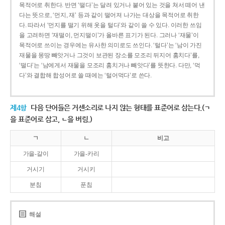
목적어로 취한다. 반면 ‘떨다’는 달려 있거나 붙어 있는 것을 쳐서 떼어 낸
다는 뜻으로, ‘먼지, 재’ 등과 같이 떨어져 나가는 대상을 목적어로 취한
다. 따라서 ‘먼지를 떨기 위해 옷을 털다’와 같이 쓸 수 있다. 이러한 쓰임
을 고려하면 ‘재떨이, 먼지떨이’가 올바른 표기가 된다. 그러나 ‘재물’이
목적어로 쓰이는 경우에는 유사한 의미로도 쓰인다. ‘털다’는 ‘남이 가진
재물을 몽땅 빼앗거나 그것이 보관된 장소를 모조리 뒤지어 훔치다’를,
‘떨다’는 ‘남에게서 재물을 모조리 훔치거나 빼앗다’를 뜻한다. 다만, ‘먹
다’와 결합해 합성어로 쓸 때에는 ‘털어먹다’로 쓴다.
제4항
다음 단어들은 거센소리로 나지 않는 형태를 표준어로 삼는다.(ㄱ
을 표준어로 삼고, ㄴ을 버림.)
ㄱ
ㄴ
비고
가을-갈이
가을-카리
거시기
거시키
분침
푼침
해설