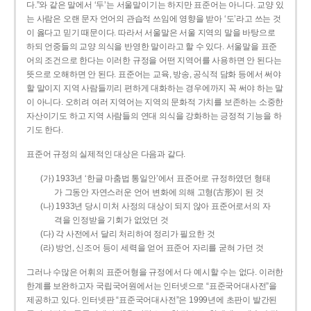
다.”와 같은 말에서 ‘두’는 서울말이기는 하지만 표준어는 아니다. 교양 있
는 사람은 오랜 문자 언어의 관습적 쓰임에 영향을 받아 ‘도’라고 쓰는 것
이 옳다고 믿기 때문이다. 따라서 서울말은 서울 지역의 말을 바탕으로
하되 언중들의 교양 의식을 반영한 말이라고 할 수 있다. 서울말을 표준
어의 조건으로 한다는 이러한 규정을 어떤 지역어를 사용하면 안 된다는
뜻으로 오해하면 안 된다. 표준어는 교육, 방송, 공식적 담화 등에서 써야
할 말이지 지역 사람들끼리 편하게 대화하는 경우에까지 꼭 써야 하는 말
이 아니다. 오히려 여러 지역어는 지역의 문화적 가치를 보존하는 소중한
자산이기도 하고 지역 사람들의 연대 의식을 강화하는 긍정적 기능을 하
기도 한다.
표준어 규정의 실제적인 대상은 다음과 같다.
(가) 1933년 ‘한글 마춤법 통일안’에서 표준어로 규정하였던 형태
가 그동안 자연스러운 언어 변화에 의해 고형(古形)이 된 것
(나) 1933년 당시 미처 사정의 대상이 되지 않아 표준어로서의 자
격을 인정받을 기회가 없었던 것
(다) 각 사전에서 달리 처리하여 정리가 필요한 것
(라) 방언, 신조어 등이 세력을 얻어 표준어 자리를 굳혀 가던 것
그러나 수많은 어휘의 표준어형을 규정에서 다 예시할 수는 없다. 이러한
한계를 보완하고자 국립국어원에서는 인터넷으로 “표준국어대사전”을
제공하고 있다. 인터넷판 “표준국어대사전”은 1999년에 초판이 발간된