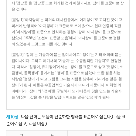
서 ‘강남콩’을 ‘강낭콩’으로 처리한 것과 마찬가지로 ‘냄비’를 표준어로 삼
은 것이다.
[붙임 1] ‘아지랑이’는 과거의 대사전들에서 ‘아지랭이’로 고쳐진 것이 교
과서에 반영되어 ‘아지랭이’가 표준어로 쓰여 왔으나, 현대 언중의 직관
이 ‘아지랑이’를 표준으로 인식하는 경향이 강해 ‘아지랑이’를 표준어로
삼았다. 1936년 “조선어 표준말 모음”에서 ‘아지랑이’를 표준어로 정한
바 있었는데 그것으로 되돌아간 것이다.
[붙임 2] ‘-장이’는 기술자에 붙는 접미사이고 ‘-쟁이’는 기타 어휘에 붙는
접미사이다. 그리고 여기서의 ‘기술자’는 ‘수공업적인 기술자’로 한정한
다. 따라서 ‘칠장이, 유기장이’에서는 ‘-장이’를 표준으로 삼고 ‘멋쟁이, 소
금쟁이, 골목쟁이’ 등에서는 ‘-쟁이’를 표준으로 삼았다. 또한 점을 치는
사람은 ‘점쟁이’가 되고 그림을 그리는 사람을 낮추어 가리키는 말은 ‘환
쟁이’가 된다. 이들은 수공업적인 기술자가 아니기 때문이다. 이처럼 의
미에 따라 ‘-장이’와 ‘-쟁이’를 구별해서 쓰기 때문에 갓을 만드는 기술자
는 ‘갓장이’, 갓을 쓴 사람을 낮잡아 이르는 말은 ‘갓쟁이’가 된다.
제10항
다음 단어는 모음이 단순화한 형태를 표준어로 삼는다.(ㄱ을 표
준어로 삼고, ㄴ을 버림.)
ㄱ
ㄴ
비고