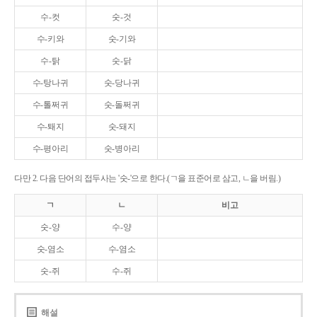
수-컷
숫-것
수-키와
숫-기와
수-탉
숫-닭
수-탕나귀
숫-당나귀
수-톨쩌귀
숫-돌쩌귀
수-퇘지
숫-돼지
수-평아리
숫-병아리
다만 2. 다음 단어의 접두사는 '숫-'으로 한다.(ㄱ을 표준어로 삼고, ㄴ을 버림.)
ㄱ
ㄴ
비고
숫-양
수-양
숫-염소
수-염소
숫-쥐
수-쥐
해설