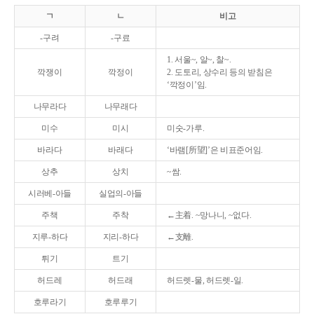
ㄱ
ㄴ
비고
-구려
-구료
1. 서울~, 알~, 찰~.
깍쟁이
깍정이
2. 도토리, 상수리 등의 받침은
‘깍정이’임.
나무라다
나무래다
미수
미시
미숫-가루.
바라다
바래다
‘바램[所望]’은 비표준어임.
상추
상치
~쌈.
시러베-아들
실업의-아들
주책
주착
←主着. ~망나니, ~없다.
지루-하다
지리-하다
←支離.
튀기
트기
허드레
허드래
허드렛-물, 허드렛-일.
호루라기
호루루기