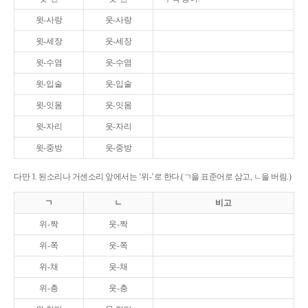
윗-사랑
웃-사랑
윗-세장
웃-세장
윗-수염
웃-수염
윗-입술
웃-입술
윗-잇몸
웃-잇몸
윗-자리
웃-자리
윗-중방
웃-중방
다만 1. 된소리나 거센소리 앞에서는 ‘위-’로 한다.(ㄱ을 표준어로 삼고, ㄴ을 버림.)
ㄱ
ㄴ
비고
위-짝
웃-짝
위-쪽
웃-쪽
위-채
웃-채
위-층
웃-층