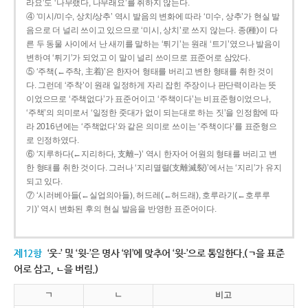
라요’도 ‘나무랬다, 나무래요’를 취하지 않는다.
④ ‘미시/미수, 상치/상추’ 역시 발음의 변화에 따라 ‘미수, 상추’가 현실 발
음으로 더 널리 쓰이고 있으므로 ‘미시, 상치’로 쓰지 않는다. 종(種)이 다
른 두 동물 사이에서 난 새끼를 말하는 ‘튀기’는 원래 ‘트기’였으나 발음이
변하여 ‘튀기’가 되었고 이 말이 널리 쓰이므로 표준어로 삼았다.
⑤ ‘주책(←주착, 主着)’은 한자어 형태를 버리고 변한 형태를 취한 것이
다. 그런데 ‘주착’이 원래 일정하게 자리 잡힌 주장이나 판단력이라는 뜻
이었으므로 ‘주책없다’가 표준어이고 ‘주책이다’는 비표준형이었으나,
‘주책’의 의미로서 ‘일정한 줏대가 없이 되는대로 하는 짓’을 인정함에 따
라 2016년에는 ‘주책없다’와 같은 의미로 쓰이는 ‘주책이다’를 표준형으
로 인정하였다.
⑥ ‘지루하다(←지리하다, 支離--)’ 역시 한자어 어원의 형태를 버리고 변
한 형태를 취한 것이다. 그러나 ‘지리멸렬(支離滅裂)’에서는 ‘지리’가 유지
되고 있다.
⑦ ‘시러베아들(←실업의아들), 허드레(←허드래), 호루라기(←호루루
기)’ 역시 변화된 후의 현실 발음을 반영한 표준어이다.
제12항
‘웃-’ 및 ‘윗-’은 명사 ‘위’에 맞추어 ‘윗-’으로 통일한다.(ㄱ을 표준
어로 삼고, ㄴ을 버림.)
ㄱ
ㄴ
비고