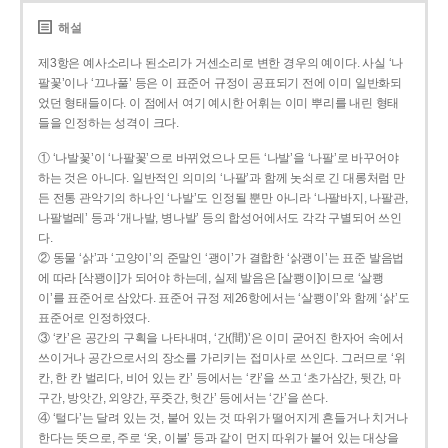
해설
제3항은 예사소리나 된소리가 거센소리로 변한 경우의 예이다. 사실 ‘나
팔꽃’이나 ‘끄나풀’ 등은 이 표준어 규정이 공표되기 전에 이미 일반화되
었던 형태들이다. 이 점에서 여기 예시한 어휘는 이미 뿌리를 내린 형태
들을 인정하는 성격이 크다.
① ‘나발꽃’이 ‘나팔꽃’으로 바뀌었으나 모든 ‘나발’을 ‘나팔’로 바꾸어야
하는 것은 아니다. 일반적인 의미의 ‘나팔’과 함께 놋쇠로 긴 대롱처럼 만
든 전통 관악기의 하나인 ‘나발’도 인정될 뿐만 아니라 ‘나팔바지, 나팔관,
나팔벌레’ 등과 ‘개나발, 병나발’ 등의 합성어에서도 각각 구별되어 쓰인
다.
② 동물 ‘삵’과 ‘고양이’의 준말인 ‘괭이’가 결합한 ‘삵괭이’는 표준 발음법
에 따라 [삭꽹이]가 되어야 하는데, 실제 발음은 [살쾡이]이므로 ‘살쾡
이’를 표준어로 삼았다. 표준어 규정 제26항에서는 ‘살쾡이’와 함께 ‘삵’도
표준어로 인정하였다.
③ ‘칸’은 공간의 구획을 나타내며, ‘간(間)’은 이미 굳어진 한자어 속에서
쓰이거나 공간으로서의 장소를 가리키는 접미사로 쓰인다. 그러므로 ‘위
칸, 한 칸 벌리다, 비어 있는 칸’ 등에서는 ‘칸’을 쓰고 ‘초가삼간, 뒷간, 마
구간, 방앗간, 외양간, 푸줏간, 헛간’ 등에서는 ‘간’을 쓴다.
④ ‘털다’는 달려 있는 것, 붙어 있는 것 따위가 떨어지게 흔들거나 치거나
한다는 뜻으로, 주로 ‘옷, 이불’ 등과 같이 먼지 따위가 붙어 있는 대상을