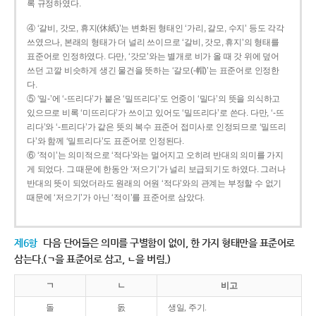
록 규정하였다.
④ ‘갈비, 갓모, 휴지(休紙)’는 변화된 형태인 ‘가리, 갈모, 수지’ 등도 각각
쓰였으나, 본래의 형태가 더 널리 쓰이므로 ‘갈비, 갓모, 휴지’의 형태를
표준어로 인정하였다. 다만, ‘갓모’와는 별개로 비가 올 때 갓 위에 덮어
쓰던 고깔 비슷하게 생긴 물건을 뜻하는 ‘갈모(-帽)’는 표준어로 인정한
다.
⑤ ‘밀-’에 ‘-뜨리다’가 붙은 ‘밀뜨리다’도 언중이 ‘밀다’의 뜻을 의식하고
있으므로 비록 ‘미뜨리다’가 쓰이고 있어도 ‘밀뜨리다’로 쓴다. 다만, ‘-뜨
리다’와 ‘-트리다’가 같은 뜻의 복수 표준어 접미사로 인정되므로 ‘밀뜨리
다’와 함께 ‘밀트리다’도 표준어로 인정된다.
⑥ ‘적이’는 의미적으로 ‘적다’와는 멀어지고 오히려 반대의 의미를 가지
게 되었다. 그 때문에 한동안 ‘저으기’가 널리 보급되기도 하였다. 그러나
반대의 뜻이 되었더라도 원래의 어원 ‘적다’와의 관계는 부정할 수 없기
때문에 ‘저으기’가 아닌 ‘적이’를 표준어로 삼았다.
제6항
다음 단어들은 의미를 구별함이 없이, 한 가지 형태만을 표준어로
삼는다.(ㄱ을 표준어로 삼고, ㄴ을 버림.)
ㄱ
ㄴ
비고
돌
돐
생일, 주기.