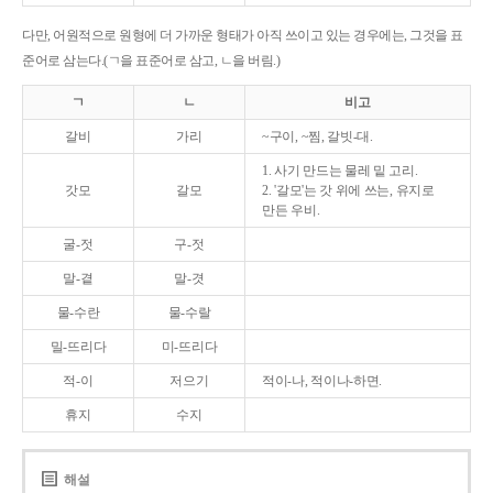
다만, 어원적으로 원형에 더 가까운 형태가 아직 쓰이고 있는 경우에는, 그것을 표
준어로 삼는다.(ㄱ을 표준어로 삼고, ㄴ을 버림.)
ㄱ
ㄴ
비고
갈비
가리
~구이, ~찜, 갈빗-대.
1. 사기 만드는 물레 밑 고리.
갓모
갈모
2. '갈모'는 갓 위에 쓰는, 유지로
만든 우비.
굴-젓
구-젓
말-곁
말-겻
물-수란
물-수랄
밀-뜨리다
미-뜨리다
적-이
저으기
적이-나, 적이나-하면.
휴지
수지
해설