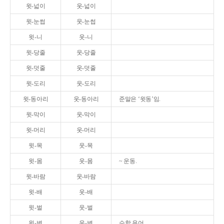
윗-넓이
웃-넓이
윗-눈썹
웃-눈썹
윗-니
웃-니
윗-당줄
웃-당줄
윗-덧줄
웃-덧줄
윗-도리
웃-도리
윗-동아리
웃-동아리
준말은 ‘윗동’임.
윗-막이
웃-막이
윗-머리
웃-머리
윗-목
웃-목
윗-몸
웃-몸
~ 운동.
윗-바람
웃-바람
윗-배
웃-배
윗-벌
웃-벌
윗-변
웃-변
수학 용어.