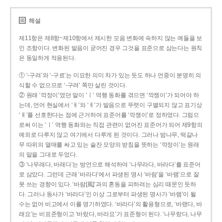
해설
제11항은 제8항~제10항에서 제시한 모음 변화에 속하지 않는 예들을 보
인 조항이다. 변화된 발음이 굳어진 경우 그것을 표준으로 삼는다는 원칙
은 동일하게 적용된다.
① ‘-구려’와 ‘-구료’는 미묘한 의미 차가 있는 듯도 하나 언중이 분명히 의
식할 수 없으므로 ‘-구려’ 쪽만 살린 것이다.
② 원래 ‘깍정이’였던 말이 ‘ㅣ’ 역행 동화를 겪으면 ‘깍젱이’가 되어야 하
는데, 언어 현실에서 ‘ㅐ’와 ‘ㅔ’가 발음으로 뚜렷이 구별되지 않고 표기상
‘ㅐ’를 선호한다는 점에 근거하여 표준어를 ‘깍쟁이’로 정하였다. 그럼으
로써 이는 ‘ㅣ’ 역행 동화와는 직접 관련이 없어진 표준어가 되어 제9항의
예외로 다루지 않고 여기에서 다루게 된 것이다. 그러나 밤나무, 떡갈나
무 따위의 열매를 싸고 있는 술잔 모양의 받침을 뜻하는 ‘깍정이’는 원래
의 말을 그대로 두었다.
③ ‘나무래다, 바래다’는 방언으로 해석하여 ‘나무라다, 바라다’를 표준어
로 삼았다. 그런데 근래 ‘바라다’에서 파생된 명사 ‘바람’을 ‘바램’으로 잘
못 쓰는 경향이 있다. ‘바람[風]’과의 혼동을 피하려는 심리 때문인 듯하
다. 그러나 동사가 ‘바라다’인 이상 그로부터 파생된 명사가 ‘바램’이 될
수는 없어 비고에서 이를 명기하였다. ‘바라다’의 활용형으로, ‘바랬다, 바
래요’는 비표준형이고 ‘바랐다, 바라요’가 표준형이 된다. ‘나무랐다, 나무