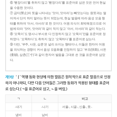
⑥ ‘뻗장다리’를 취하지 않고 ‘뻗정다리’를 표준어로 삼은 것은 언어 현실
을 수용한 것이다.
⑦ 금지(禁止)의 뜻을 나타내는 ‘앗아, 앗아라’는 빼앗는다는 원뜻과는 멀
어져서 단지 하지 말라는 뜻이 되었는데, 현실 발음에 따라 음성 모음 형
태를 취하여 ‘아서, 아서라’로 한 것이다. 어원 의식이 희박해졌으므로 어
법에 따라 ‘앗어, 앗어라’와 같이 적지 않고 ‘아서, 아서라’와 같이 적는다.
⑧ ‘오똑이’도 명사나 부사로 다 인정하지 않고 ‘오뚝이’만을 표준어로 정
하였다. ‘오똑하다’도 취하지 않고 ‘오뚝하다’를 표준어로 삼는다.
⑨ 다만, ‘부주, 사둔, 삼춘’은 널리 쓰이는 형태이나, 이들은 한자어 어원
을 의식하는 경향이 커서 음성 모음화를 인정하지 않고 ‘부조(扶助), 사돈
(査頓), 삼촌(三寸)’과 같이 한자어 발음을 그대로 쓴 것을 표준어로 삼았
다.
제9항
‘ㅣ’ 역행 동화 현상에 의한 발음은 원칙적으로 표준 발음으로 인정
하지 아니하되, 다만 다음 단어들은 그러한 동화가 적용된 형태를 표준어
로 삼는다.(ㄱ을 표준어로 삼고, ㄴ을 버림.)
ㄱ
ㄴ
비고
-내기
-나기
서울-, 시골-, 신출-, 풋-.
냄비
남비