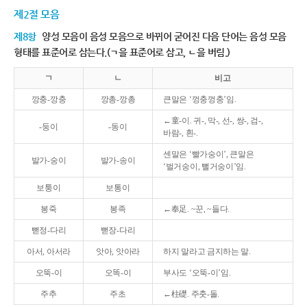
제2절 모음
제8항
양성 모음이 음성 모음으로 바뀌어 굳어진 다음 단어는 음성 모음
형태를 표준어로 삼는다.(ㄱ을 표준어로 삼고, ㄴ을 버림.)
ㄱ
ㄴ
비고
깡충-깡충
깡총-깡총
큰말은 ‘껑충껑충’임.
←童-이. 귀-, 막-, 선-, 쌍-, 검-,
-둥이
-동이
바람-, 흰-.
센말은 ‘빨가숭이’, 큰말은
발가-숭이
발가-송이
‘벌거숭이, 뻘거숭이’임.
보퉁이
보통이
봉죽
봉족
←奉足. ~꾼, ~들다.
뻗정-다리
뻗장-다리
아서, 아서라
앗아, 앗아라
하지 말라고 금지하는 말.
오뚝-이
오똑-이
부사도 ‘오뚝-이’임.
주추
주초
←柱礎. 주춧-돌.