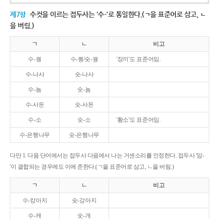
제7항
수컷을 이르는 접두사는 '수-'로 통일한다.(ㄱ을 표준어로 삼고, ㄴ
을 버림.)
ㄱ
ㄴ
비고
수-꿩
수-퀑/숫-꿩
'장끼'도 표준어임.
수-나사
숫-나사
수-놈
숫-놈
수-사돈
숫-사돈
수-소
숫-소
'황소'도 표준어임.
수-은행나무
숫-은행나무
다만 1. 다음 단어에서는 접두사 다음에서 나는 거센소리를 인정한다. 접두사 '암-
'이 결합되는 경우에도 이에 준한다.(ㄱ을 표준어로 삼고, ㄴ을 버림.)
ㄱ
ㄴ
비고
수-캉아지
숫-강아지
수-캐
숫-개