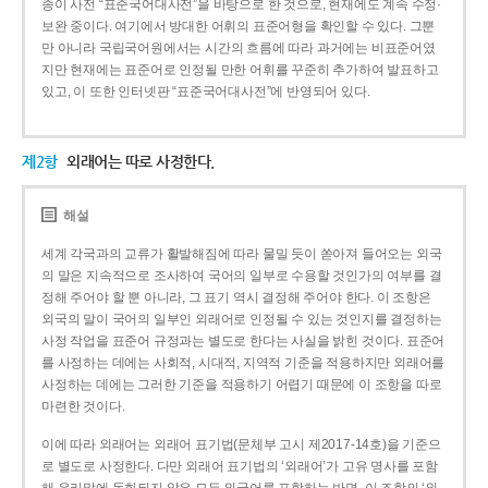
종이 사전 “표준국어대사전”을 바탕으로 한 것으로, 현재에도 계속 수정·
보완 중이다. 여기에서 방대한 어휘의 표준어형을 확인할 수 있다. 그뿐
만 아니라 국립국어원에서는 시간의 흐름에 따라 과거에는 비표준어였
지만 현재에는 표준어로 인정될 만한 어휘를 꾸준히 추가하여 발표하고
있고, 이 또한 인터넷판 “표준국어대사전”에 반영되어 있다.
제2항
외래어는 따로 사정한다.
해설
세계 각국과의 교류가 활발해짐에 따라 물밀 듯이 쏟아져 들어오는 외국
의 말은 지속적으로 조사하여 국어의 일부로 수용할 것인가의 여부를 결
정해 주어야 할 뿐 아니라, 그 표기 역시 결정해 주어야 한다. 이 조항은
외국의 말이 국어의 일부인 외래어로 인정될 수 있는 것인지를 결정하는
사정 작업을 표준어 규정과는 별도로 한다는 사실을 밝힌 것이다. 표준어
를 사정하는 데에는 사회적, 시대적, 지역적 기준을 적용하지만 외래어를
사정하는 데에는 그러한 기준을 적용하기 어렵기 때문에 이 조항을 따로
마련한 것이다.
이에 따라 외래어는 외래어 표기법(문체부 고시 제2017-14호)을 기준으
로 별도로 사정한다. 다만 외래어 표기법의 ‘외래어’가 고유 명사를 포함