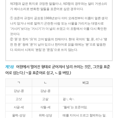
제3항과 같은 취지로 규정한 말들이나, 제3항의 경우와는 달리 거센소리
가 예사소리로 변화한 말들을 표준어로 삼은 경우이다.
① 표준어 규정이 공표된 1988년보다 이미 오래전부터 이름이 얼른 생각
나지 않거나 바로 말하기 곤란한 사람 또는 사물을 가리키는 대명사로
‘거시키’보다는 ‘거시기’가 더 널리 쓰였고 이 조항에서 이를 다시 확인한
것이다.
② ‘푼’은 한자 ‘分’의 고어 발음의 잔재이다. 현대 국어의 ‘할, 푼, 리’나 ‘땡
전 한 푼’ 등에 ‘푼’이 남아 있으나 한자어로 읽을 때에는 ‘분’으로 발음한
다. 따라서 시계의 ‘분침’은 ‘푼침’으로 쓰지 않는다.
제5항
어원에서 멀어진 형태로 굳어져서 널리 쓰이는 것은, 그것을 표준
어로 삼는다.(ㄱ을 표준어로 삼고, ㄴ을 버림.)
ㄱ
ㄴ
비고
강낭-콩
강남-콩
고삿
고샅
겉~, 속~.
사글-세
삭월-세
‘월세’는 표준어임.
울력-성당
위력-성당
떼를 지어서 으르고 협박하는 일.