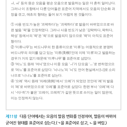
ㅘ, ㅝ’ 등의 원순 모음을 평순 모음으로 발음하는 일은 더 흔히 일어난다.
그러나 이 조항에서 다룬 단어들은 표준어 지역에서도 모음의 단순화 과
정을 겪고, 애초의 형태는 들어 보기 어렵게 된 것들이다.
① 사용 빈도가 높은 ‘괴퍅하다’는 ‘괴팍하다’로 발음이 바뀌었으므로 바
뀐 발음 ‘팍’을 인정하였다. 그러나 사용 빈도가 낮은 ‘강퍅하다, 퍅하다,
퍅성’ 등에서의 ‘퍅’은 ‘팍’으로 발음되지 않으므로 ‘퍅’이 아직도 표준어
형이다.
② ‘미류나무’는 버드나무의 한 종류이므로 ‘미류’는 어원적으로 분명히
버드나무의 의미를 담고 있는 ‘미류(美柳)’인데 이제 ‘미류’라고 발음하는
경우가 거의 없기 때문에 ‘미루나무’를 표준어로 삼았다.
③ ‘여느’도 원래 ‘여늬’였으나 이중 모음 ‘ㅢ’가 단모음 ‘ㅡ’로 변하였으므
로 ‘여느’를 표준어로 삼았다. ‘늬나노’의 ‘늬’도 언어 현실에서 [니]로 소리
나므로 ‘니나노’를 표준어로 삼는다.
④ ‘으례’ 역시 원래 ‘의례(依例)’에서 ‘으례’가 되었던 것인데 ‘례’의 발음
이 ‘레’로 바뀌었으므로 ‘으레’를 표준어로 삼았다. 한편 부사 ‘으레’에 다
시 ‘-이/-히’가 붙은 ‘으레이, 으레히’가 같은 뜻으로 쓰이는 일이 많은데,
이는 인정하지 않는다.
제11항
다음 단어에서는 모음의 발음 변화를 인정하여, 발음이 바뀌어
굳어진 형태를 표준어로 삼는다.(ㄱ을 표준어로 삼고, ㄴ을 버림.)