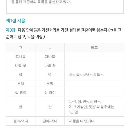
을 통해 표준어의 목록을 갱신하고 있다.
제1절 자음
제3항
다음 단어들은 거센소리를 가진 형태를 표준어로 삼는다.(ㄱ을 표
준어로 삼고, ㄴ을 버림.)
ㄱ
ㄴ
비고
끄나풀
끄나불
나팔-꽃
나발-꽃
녘
녁
동~, 들~, 새벽~, 동틀 ~.
부엌
부억
살-쾡이
삵-괭이
1. ~막이, 빈~, 방 한 ~.
칸
간
2. ‘초가삼간, 윗간’의 경우에는
‘간’임.
털어-먹다
떨어-먹다
재물을 다 없애다.