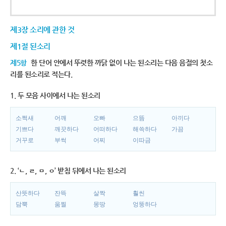
제3장 소리에 관한 것
제1절 된소리
제5항
한 단어 안에서 뚜렷한 까닭 없이 나는 된소리는 다음 음절의 첫소
리를 된소리로 적는다.
1. 두 모음 사이에서 나는 된소리
소쩍새
어깨
오빠
으뜸
아끼다
기쁘다
깨끗하다
어떠하다
해쓱하다
가끔
거꾸로
부썩
어찌
이따금
2. ‘ㄴ, ㄹ, ㅁ, ㅇ’ 받침 뒤에서 나는 된소리
산뜻하다
잔뜩
살짝
훨씬
담뿍
움찔
몽땅
엉뚱하다