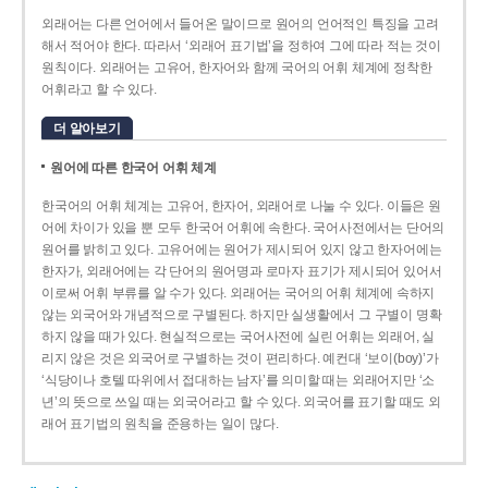
외래어는 다른 언어에서 들어온 말이므로 원어의 언어적인 특징을 고려
해서 적어야 한다. 따라서 ‘외래어 표기법’을 정하여 그에 따라 적는 것이
원칙이다. 외래어는 고유어, 한자어와 함께 국어의 어휘 체계에 정착한
어휘라고 할 수 있다.
더 알아보기
원어에 따른 한국어 어휘 체계
한국어의 어휘 체계는 고유어, 한자어, 외래어로 나눌 수 있다. 이들은 원
어에 차이가 있을 뿐 모두 한국어 어휘에 속한다. 국어사전에서는 단어의
원어를 밝히고 있다. 고유어에는 원어가 제시되어 있지 않고 한자어에는
한자가, 외래어에는 각 단어의 원어명과 로마자 표기가 제시되어 있어서
이로써 어휘 부류를 알 수가 있다. 외래어는 국어의 어휘 체계에 속하지
않는 외국어와 개념적으로 구별된다. 하지만 실생활에서 그 구별이 명확
하지 않을 때가 있다. 현실적으로는 국어사전에 실린 어휘는 외래어, 실
리지 않은 것은 외국어로 구별하는 것이 편리하다. 예컨대 ‘보이(boy)’가
‘식당이나 호텔 따위에서 접대하는 남자’를 의미할 때는 외래어지만 ‘소
년’의 뜻으로 쓰일 때는 외국어라고 할 수 있다. 외국어를 표기할 때도 외
래어 표기법의 원칙을 준용하는 일이 많다.