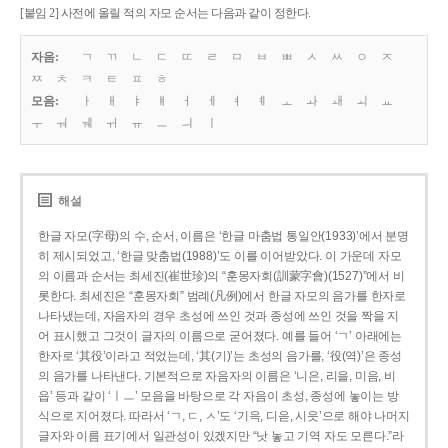
[붙임 2] 사전에 올릴 적의 자모 순서는 다음과 같이 정한다.
자음:
ㄱ
ㄲ
ㄴ
ㄷ
ㄸ
ㄹ
ㅁ
ㅂ
ㅃ
ㅅ
ㅆ
ㅇ
ㅈ
ㅉ
ㅊ
ㅋ
ㅌ
ㅍ
ㅎ
모음:
ㅏ
ㅐ
ㅑ
ㅒ
ㅓ
ㅔ
ㅕ
ㅖ
ㅗ
ㅘ
ㅙ
ㅚ
ㅛ
ㅜ
ㅝ
ㅞ
ㅟ
ㅠ
ㅡ
ㅢ
ㅣ
해설
한글 자모(字母)의 수, 순서, 이름은 ‘한글 마춤법 통일안(1933)’에서 분명
히 제시되었고, ‘한글 맞춤법(1988)’도 이를 이어받았다. 이 가운데 자모
의 이름과 순서는 최세진(崔世珍)의 “훈몽자회(訓蒙字會)(1527)”에서 비
롯한다. 최세진은 “훈몽자회” 범례(凡例)에서 한글 자모의 음가를 한자로
나타냈는데, 자음자의 경우 초성에 쓰인 것과 종성에 쓰인 것을 짝을 지
어 표시했고 그것이 글자의 이름으로 굳어졌다. 예를 들어 ‘ㄱ’ 아래에는
한자로 ‘其役’이라고 적었는데, ‘其(기)’는 초성의 음가를, ‘役(역)’은 종성
의 음가를 나타낸다. 기본적으로 자음자의 이름은 ‘니은, 리을, 미음, 비
읍’ 등과 같이 ‘ㅣㅡ’ 모음을 바탕으로 각 자음이 초성, 종성에 놓이는 방
식으로 지어졌다. 따라서 ‘ㄱ, ㄷ, ㅅ’도 ‘기윽, 디읃, 시읏’으로 해야 나머지
글자와 이름 표기에서 일관성이 있겠지만 “낫 놓고 기역 자도 모른다.”라