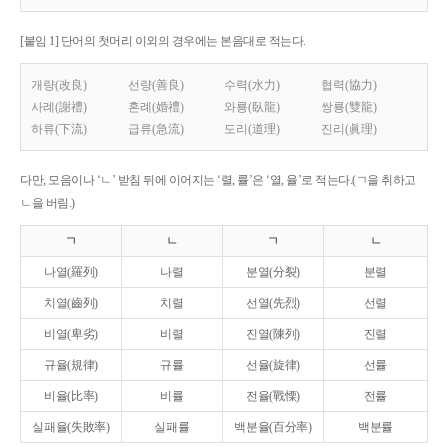
[붙임 1] 단어의 첫머리 이외의 경우에는 본음대로 적는다.
개량(改良)
선량(善良)
수력(水力)
협력(協力)
사례(謝禮)
혼례(婚禮)
와룡(臥龍)
쌍룡(雙龍)
하류(下流)
급류(急流)
도리(道理)
진리(眞理)
다만, 모음이나 ‘ㄴ’ 받침 뒤에 이어지는 ‘렬, 률’은 ‘열, 율’로 적는다.(ㄱ을 취하고
ㄴ을 버림.)
ㄱ
ㄴ
ㄱ
ㄴ
나열(羅列)
나렬
분열(分裂)
분렬
치열(齒列)
치렬
선열(先烈)
선렬
비열(卑劣)
비렬
진열(陳列)
진렬
규율(規律)
규률
선율(旋律)
선률
비율(比率)
비률
전율(戰慄)
전률
실패율(失敗率)
실패률
백분율(百分率)
백분률