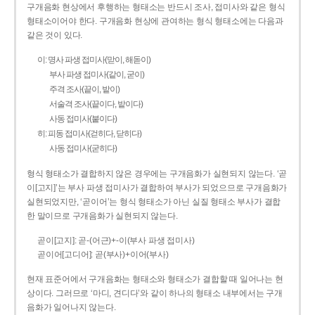
구개음화 현상에서 후행하는 형태소는 반드시 조사, 접미사와 같은 형식
형태소이어야 한다. 구개음화 현상에 관여하는 형식 형태소에는 다음과
같은 것이 있다.
이: 명사 파생 접미사(맏이, 해돋이)
부사 파생 접미사(같이, 굳이)
주격 조사(끝이, 밭이)
서술격 조사(끝이다, 밭이다)
사동 접미사(붙이다)
히: 피동 접미사(걷히다, 닫히다)
사동 접미사(굳히다)
형식 형태소가 결합하지 않은 경우에는 구개음화가 실현되지 않는다. ‘곧
이[고지]’는 부사 파생 접미사가 결합하여 부사가 되었으므로 구개음화가
실현되었지만, ‘곧이어’는 형식 형태소가 아닌 실질 형태소 부사가 결합
한 말이므로 구개음화가 실현되지 않는다.
곧이[고지]: 곧-­(어근)+­-이(부사 파생 접미사)
곧이어[고디어]: 곧(부사)+이어(부사)
현재 표준어에서 구개음화는 형태소와 형태소가 결합할 때 일어나는 현
상이다. 그러므로 ‘마디, 견디다’와 같이 하나의 형태소 내부에서는 구개
음화가 일어나지 않는다.