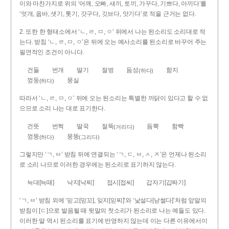
이와 마찬가지로 위의 ‘어깨, 오빠, 새끼, 토끼, 가꾸다, 기쁘다, 아끼다’를
‘엇개, 옵바, 샛기, 톳기, 갓구다, 깃브다, 앗기다’로 적을 근거는 없다.
2. 또한 한 형태소에서 ‘ㄴ, ㄹ, ㅁ, ㅇ’ 뒤에서 나는 된소리도 소리대로 적
는다. 받침 ‘ㄴ, ㄹ, ㅁ, ㅇ’은 뒤에 오는 예사소리를 된소리로 바꾸어 주는
필연적인 조건이 아니다.
건들
번개
딸기
절벙
듬성
함지
(하다)
껑둥
뭉실
(하다)
따라서 ‘ㄴ, ㄹ, ㅁ, ㅇ’ 뒤에 오는 된소리는 특별한 까닭이 있다고 할 수 없
으므로 소리 나는 대로 표기한다.
건뜻
번쩍
딸꾹
절뚝
듬뿍
함빡
(거리다)
껑뚱
뭉뚱
(하다)
(그리다)
그렇지만 ‘ㄱ, ㅂ’ 받침 뒤에 연결되는 ‘ㄱ, ㄷ, ㅂ, ㅅ, ㅈ’은 언제나 된소리
로 소리 나므로 이러한 경우에는 된소리로 표기하지 않는다.
늑대[늑때]
낙지[낙찌]
접시[접씨]
갑자기[갑짜기]
‘ㄱ, ㅂ’ 받침 외에 ‘믿고[믿꼬], 잊지[읻찌]’와 ‘낯설다[낟썰다]’처럼 앞말의
받침이 [ㄷ]으로 발음될 때 뒷말의 첫소리가 된소리로 나는 예들도 있다.
이러한 말 역시 된소리를 표기에 반영하지 않는데 이는 다른 이유에서이