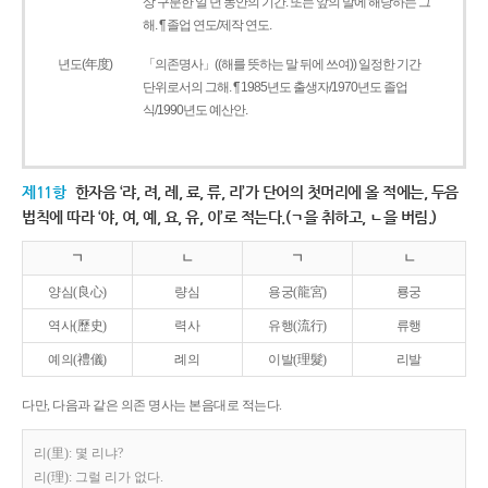
상 구분한 일 년 동안의 기간. 또는 앞의 말에 해당하는 그
해. ¶ 졸업 연도/제작 연도.
년도(年度)
「의존명사」((해를 뜻하는 말 뒤에 쓰여)) 일정한 기간
단위로서의 그해. ¶ 1985년도 출생자/1970년도 졸업
식/1990년도 예산안.
제11항
한자음 ‘랴, 려, 례, 료, 류, 리’가 단어의 첫머리에 올 적에는, 두음
법칙에 따라 ‘야, 여, 예, 요, 유, 이’로 적는다.(ㄱ을 취하고, ㄴ을 버림.)
ㄱ
ㄴ
ㄱ
ㄴ
양심(良心)
량심
용궁(龍宮)
룡궁
역사(歷史)
력사
유행(流行)
류행
예의(禮儀)
례의
이발(理髮)
리발
다만, 다음과 같은 의존 명사는 본음대로 적는다.
리(里): 몇 리냐?
리(理): 그럴 리가 없다.