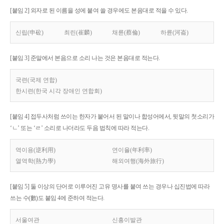
[붙임 2] 외자로 된 이름을 성에 붙여 쓸 경우에도 본음대로 적을 수 있다.
신립(申砬)
최린(崔麟)
채륜(蔡倫)
하륜(河崙)
[붙임 3] 준말에서 본음으로 소리 나는 것은 본음대로 적는다.
국련(국제 연합)
한시련(한국 시각 장애인 연합회)
[붙임 4] 접두사처럼 쓰이는 한자가 붙어서 된 말이나 합성어에서, 뒷말의 첫소리가
‘ㄴ’ 또는 ‘ㄹ’ 소리로 나더라도 두음 법칙에 따라 적는다.
역이용(逆利用)
연이율(年利率)
열역학(熱力學)
해외여행(海外旅行)
[붙임 5] 둘 이상의 단어로 이루어진 고유 명사를 붙여 쓰는 경우나 십진법에 따라
쓰는 수(數)도 붙임 4에 준하여 적는다.
서울여관
신흥이발관