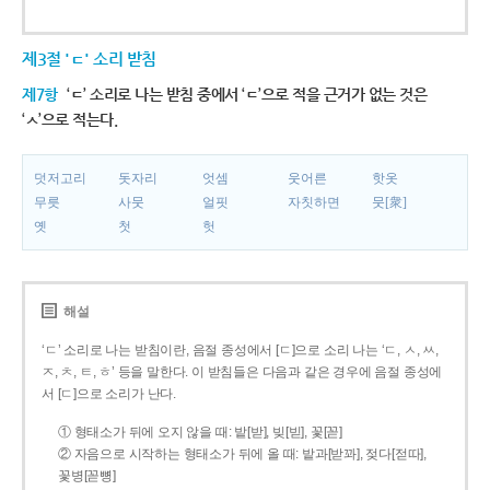
제3절 'ㄷ' 소리 받침
제7항
‘ㄷ’ 소리로 나는 받침 중에서 ‘ㄷ’으로 적을 근거가 없는 것은
‘ㅅ’으로 적는다.
덧저고리
돗자리
엇셈
웃어른
핫옷
무릇
사뭇
얼핏
자칫하면
뭇[衆]
옛
첫
헛
해설
‘ㄷ’ 소리로 나는 받침이란, 음절 종성에서 [ㄷ]으로 소리 나는 ‘ㄷ, ㅅ, ㅆ,
ㅈ, ㅊ, ㅌ, ㅎ’ 등을 말한다. 이 받침들은 다음과 같은 경우에 음절 종성에
서 [ㄷ]으로 소리가 난다.
① 형태소가 뒤에 오지 않을 때: 밭[받], 빚[빋], 꽃[꼳]
② 자음으로 시작하는 형태소가 뒤에 올 때: 밭과[받꽈], 젖다[젇따],
꽃병[꼳뼝]