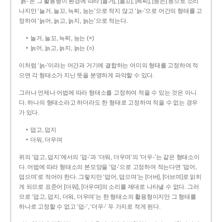
‘늙-’은 그 활용형이 환경에 따라 [늘거], [늘꼬], [늑찌], [능는] 등으로 소리
나지만 ‘늘거, 늘꼬, 늑찌, 능는’으로 적지 않고 ‘늙-’으로 어간의 형태를 고
정하여 ‘늙어, 늙고, 늙지, 늙는’으로 적는다.
늘거, 늘꼬, 늑찌, 능는 (×)
늙어, 늙고, 늙지, 늙는 (○)
이처럼 ‘늙-­’이라는 어간과 거기에 결합하는 어미의 형태를 고정하여 적
으면 각 형태소가 지닌 뜻을 분명하게 파악할 수 있다.
그러나 언제나 어법에 따라 형태소를 고정하여 적을 수 있는 것은 아니
다. 하나의 형태소라고 하더라도 한 형태로 고정하여 적을 수 없는 경우
가 있다.
덥고, 덥지
더워, 더우며
위의 ‘덥고, 덥지’에서의 ‘덥-­’과 ‘더워, 더우며’의 ‘더우-­’는 같은 형태소이
다. 어법에 따라 형태소의 본모양을 ‘덥-­’으로 고정하여 적는다면 ‘덥어,
덥으며’로 적어야 한다. 그렇지만 ‘덥어, 덥으며’는 [더버], [더브며]로 읽히
게 되므로 표준어 [더워], [더우며]의 소리를 제대로 나타낼 수 없다. 그러
므로 ‘덥고, 덥지, 더워, 더우며’는 한 형태소의 활용형이지만 그 형태를
하나로 고정할 수 없고 ‘덥-’, ‘더우-’ 두 가지로 적게 된다.