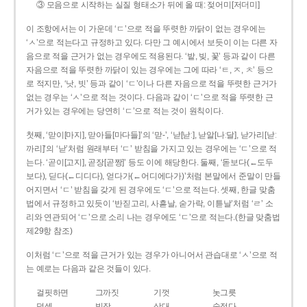
③ 모음으로 시작하는 실질 형태소가 뒤에 올 때: 젖어미[저더미]
이 조항에서는 이 가운데 ‘ㄷ’으로 적을 뚜렷한 까닭이 없는 경우에는
‘ㅅ’으로 적는다고 규정하고 있다. 다만 그 예시에서 보듯이 이는 다른 자
음으로 적을 근거가 없는 경우에도 적용된다. ‘밭, 빚, 꽃’ 등과 같이 다른
자음으로 적을 뚜렷한 까닭이 있는 경우에는 그에 따라 ‘ㅌ, ㅈ, ㅊ’ 등으
로 적지만, ‘낫, 빗’ 등과 같이 ‘ㄷ’이나 다른 자음으로 적을 뚜렷한 근거가
없는 경우는 ‘ㅅ’으로 적는 것이다. 다음과 같이 ‘ㄷ’으로 적을 뚜렷한 근
거가 있는 경우에는 당연히 ‘ㄷ’으로 적는 것이 원칙이다.
첫째, ‘맏이[마지], 맏아들[마다들]’의 ‘맏-’, ‘낟[낟ː], 낟알[나ː달], 낟가리[낟ː
까리]’의 ‘낟’처럼 원래부터 ‘ㄷ’ 받침을 가지고 있는 경우에는 ‘ㄷ’으로 적
는다. ‘곧이[고지], 곧장[곧짱]’ 등도 이에 해당한다. 둘째, ‘돋보다(←도두
보다), 딛다(←디디다), 얻다가(←어디에다가)’처럼 본말에서 준말이 만들
어지면서 ‘ㄷ’ 받침을 갖게 된 경우에도 ‘ㄷ’으로 적는다. 셋째, 한글 맞춤
법에서 규정하고 있듯이 ‘반짇고리, 사흗날, 숟가락, 이튿날’처럼 ‘ㄹ’ 소
리와 연관되어 ‘ㄷ’으로 소리 나는 경우에도 ‘ㄷ’으로 적는다.(한글 맞춤법
제29항 참조)
이처럼 ‘ㄷ’으로 적을 근거가 있는 경우가 아니어서 관습대로 ‘ㅅ’으로 적
는 예로는 다음과 같은 것들이 있다.
걸핏하면
그까짓
기껏
놋그릇
덧셈
빗장
삿대
숫접다