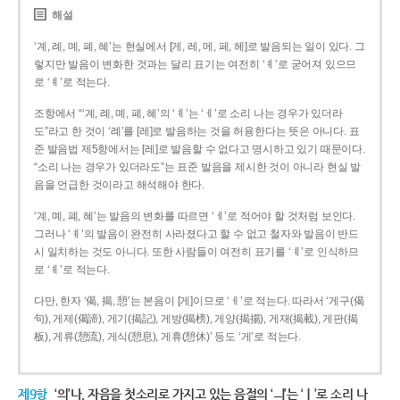
해설
‘계, 례, 몌, 폐, 혜’는 현실에서 [게, 레, 메, 페, 헤]로 발음되는 일이 있다. 그
렇지만 발음이 변화한 것과는 달리 표기는 여전히 ‘ㅖ’로 굳어져 있으므
로 ‘ㅖ’로 적는다.
조항에서 “‘계, 례, 몌, 폐, 혜’의 ‘ㅖ’는 ‘ㅔ’로 소리 나는 경우가 있더라
도”라고 한 것이 ‘례’를 [레]로 발음하는 것을 허용한다는 뜻은 아니다. 표
준 발음법 제5항에서는 [레]로 발음할 수 없다고 명시하고 있기 때문이다.
“소리 나는 경우가 있더라도”는 표준 발음을 제시한 것이 아니라 현실 발
음을 언급한 것이라고 해석해야 한다.
‘계, 몌, 폐, 혜’는 발음의 변화를 따르면 ‘ㅔ’로 적어야 할 것처럼 보인다.
그러나 ‘ㅖ’의 발음이 완전히 사라졌다고 할 수 없고 철자와 발음이 반드
시 일치하는 것도 아니다. 또한 사람들이 여전히 표기를 ‘ㅖ’로 인식하므
로 ‘ㅖ’로 적는다.
다만, 한자 ‘偈, 揭, 憩’는 본음이 [게]이므로 ‘ㅔ’로 적는다. 따라서 ‘게구(偈
句), 게제(偈諦), 게기(揭記), 게방(揭榜), 게양(揭揚), 게재(揭載), 게판(揭
板), 게류(憩流), 게식(憩息), 게휴(憩休)’ 등도 ‘게’로 적는다.
제9항
‘의’나, 자음을 첫소리로 가지고 있는 음절의 ‘ㅢ’는 ‘ㅣ’로 소리 나