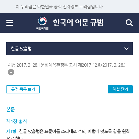
이 누리집은 대한민국 공식 전자정부 누리집입니다.
한글 맞춤법
[시행 2017. 3. 28.] 문화체육관광부 고시 제2017-12호(2017. 3. 28.)
규정 목록 보기
해설 닫기
본문
제1장 총칙
제1항
한글 맞춤법은 표준어를 소리대로 적되, 어법에 맞도록 함을 원칙
으로 한다.