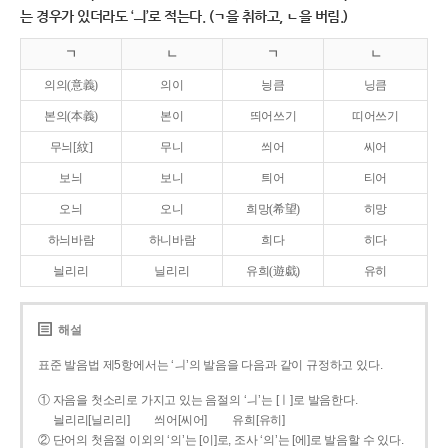
는 경우가 있더라도 ‘ㅢ’로 적는다. (ㄱ을 취하고, ㄴ을 버림.)
ㄱ
ㄴ
ㄱ
ㄴ
의의(意義)
의이
닁큼
닝큼
본의(本義)
본이
띄어쓰기
띠어쓰기
무늬[紋]
무니
씌어
씨어
보늬
보니
틔어
티어
오늬
오니
희망(希望)
히망
하늬바람
하니바람
희다
히다
늴리리
닐리리
유희(遊戱)
유히
해설
표준 발음법 제5항에서는 ‘ㅢ’의 발음을 다음과 같이 규정하고 있다.
① 자음을 첫소리로 가지고 있는 음절의 ‘ㅢ’는 [ㅣ]로 발음한다.
늴리리[닐리리]
씌어[씨어]
유희[유히]
② 단어의 첫음절 이외의 ‘의’는 [이]로, 조사 ‘의’는 [에]로 발음할 수 있다.