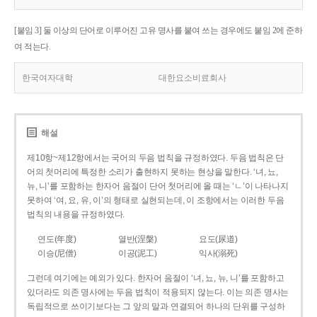
[붙임 3] 둘 이상의 단어로 이루어진 고유 명사를 붙여 쓰는 경우에도 붙임 2에 준하
여 적는다.
한국여자대학
대한요소비료회사
해설
제10항~제12항에서는 국어의 두음 법칙을 규정하였다. 두음 법칙은 단
어의 첫머리에 특정한 소리가 출현하지 못하는 현상을 말한다. ‘녀, 뇨,
뉴, 니’를 포함하는 한자어 음절이 단어 첫머리에 올 때는 ‘ㄴ’이 나타나지
못하여 ‘여, 요, 유, 이’의 형태로 실현되는데, 이 조항에서는 이러한 두음
법칙의 내용을 규정하였다.
연도(年度)
열반(涅槃)
요도(尿道)
이승(尼僧)
이공(泥工)
익사(溺死)
그런데 여기에는 예외가 있다. 한자어 음절이 ‘녀, 뇨, 뉴, 니’를 포함하고
있더라도 의존 명사에는 두음 법칙이 적용되지 않는다. 이는 의존 명사는
독립적으로 쓰이기보다는 그 앞의 말과 연결되어 하나의 단위를 구성하