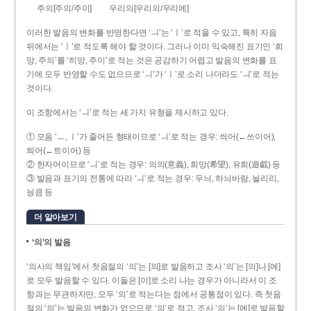
주의[주의/주이]
우리의[우리의/우리에]
이러한 발음의 변화를 반영한다면 ‘ㅢ’는 ‘ㅣ’로 적을 수 있고, 특히 자음
뒤에서는 ‘ㅣ’로 적도록 해야 할 것이다. 그러나 이미 익숙해진 표기인 ‘희
망, 주의’를 ‘히망, 주이’로 적는 것은 공감하기 어렵고 발음의 변화를 표
기에 모두 반영할 수도 없으므로 ‘ㅢ’가 ‘ㅣ’로 소리 나더라도 ‘ㅢ’로 적는
것이다.
이 조항에서는 ‘ㅢ’로 적는 세 가지 유형을 제시하고 있다.
① 모음 ‘ㅡ, ㅣ’가 줄어든 형태이므로 ‘ㅢ’로 적는 경우: 씌어(←쓰이어),
틔어(←트이어) 등
② 한자어이므로 ‘ㅢ’로 적는 경우: 의의(意義), 희망(希望), 유희(遊戱) 등
③ 발음과 표기의 전통에 따라 ‘ㅢ’로 적는 경우: 무늬, 하늬바람, 늴리리,
닁큼 등
더 알아보기
‘의’의 발음
‘의사의 책임’에서 첫음절의 ‘의’는 [의]로 발음하고 조사 ‘의’는 [의]나 [에]
로 모두 발음할 수 있다. 이들은 [이]로 소리 나는 경우가 아니라서 이 조
항과는 무관하지만, 모두 ‘의’로 적는다는 점에서 공통점이 있다. 즉 첫음
절의 ‘의’는 발음의 변화가 없으므로 ‘의’로 적고, 조사 ‘의’는 [에]로 발음할