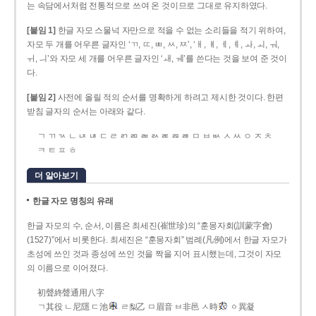
는 속담에서처럼 전통적으로 쓰여 온 것이므로 그대로 유지하였다.
[붙임 1]
한글 자모 스물넉 자만으로 적을 수 없는 소리들을 적기 위하여,
자모 두 개를 어우른 글자인 ‘ㄲ, ㄸ, ㅃ, ㅆ, ㅉ’, ‘ㅐ, ㅒ, ㅔ, ㅖ, ㅘ, ㅚ, ㅝ,
ㅟ, ㅢ’와 자모 세 개를 어우른 글자인 ‘ㅙ, ㅞ’를 쓴다는 것을 보여 준 것이
다.
[붙임 2]
사전에 올릴 적의 순서를 명확하게 하려고 제시한 것이다. 한편
받침 글자의 순서는 아래와 같다.
ㄱ ㄲ ㄳ ㄴ ㄵ ㄶ ㄷ ㄹ ㄺ ㄻ ㄼ ㄽ ㄾ ㄿ ㅀ ㅁ ㅂ ㅄ ㅅ ㅆ ㅇ ㅈ ㅊ
ㅋ ㅌ ㅍ ㅎ
더 알아보기
한글 자모 명칭의 유래
한글 자모의 수, 순서, 이름은 최세진(崔世珍)의 “훈몽자회(訓蒙字會)
(1527)”에서 비롯한다. 최세진은 “훈몽자회” 범례(凡例)에서 한글 자모가
초성에 쓰인 것과 종성에 쓰인 것을 짝을 지어 표시했는데, 그것이 자모
의 이름으로 이어졌다.
初聲終聲通用八字
ㄱ其役 ㄴ尼隱 ㄷ池
ㄹ梨乙 ㅁ眉音 ㅂ非邑 ㅅ時
ㆁ異凝