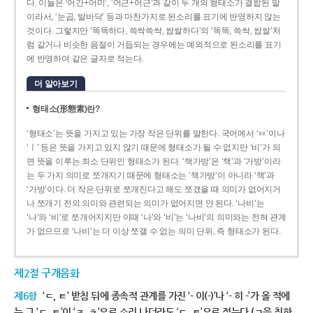
다. 이들은 ‘어간+어미’, ‘어근+어근’과 같이 두 개의 형태소가 결합된 말
이라서, ‘눈곱, 발바닥’ 등과 마찬가지로 된소리를 표기에 반영하지 않는
것이다. 그렇지만 ‘똑똑하다, 쓱싹쓱싹, 쌉쌀하다’의 ‘똑똑, 쓱싹, 쌉쌀’처
럼 같거나 비슷한 음절이 거듭되는 경우에는 예외적으로 된소리를 표기
에 반영하여 같은 글자로 적는다.
더 알아보기
형태소(形態素)란?
‘형태소’는 뜻을 가지고 있는 가장 작은 단위를 말한다. 국어에서 ‘ㅂ’이나
‘ㅣ’ 등은 뜻을 가지고 있지 않기 때문에 형태소가 될 수 없지만 ‘비’가 되
면 뜻을 이루는 최소 단위인 형태소가 된다. ‘책가방’은 ‘책’과 ‘가방’이라
는 두 가지 의미로 쪼개지기 때문에 형태소는 ‘책가방’이 아니라 ‘책’과
‘가방’이다. 더 작은 단위로 쪼개진다고 해도 쪼갰을 때 의미가 없어지거
나 쪼개기 전의 의미와 관련되는 의미가 없어지면 안 된다. ‘나비’는
‘나’와 ‘비’로 쪼개어지지만 이때 ‘나’와 ‘비’는 ‘나비’의 의미와는 전혀 관계
가 없으므로 ‘나비’는 더 이상 쪼갤 수 없는 의미 단위, 즉 형태소가 된다.
제2절 구개음화
제6항
‘ㄷ, ㅌ’ 받침 뒤에 종속적 관계를 가진 ‘- 이(-)’나 ‘- 히 -’가 올 적에
는 그 ‘ㄷ, ㅌ’이 ‘ㅈ, ㅊ’으로 소리 나더라도 ‘ㄷ, ㅌ’으로 적는다.(ㄱ을 취하