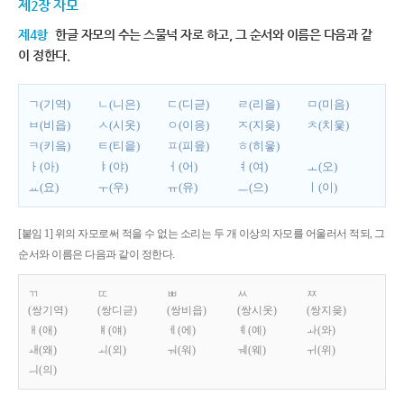
제2장 자모
제4항
한글 자모의 수는 스물넉 자로 하고, 그 순서와 이름은 다음과 같
이 정한다.
ㄱ(기역)
ㄴ(니은)
ㄷ(디귿)
ㄹ(리을)
ㅁ(미음)
ㅂ(비읍)
ㅅ(시옷)
ㅇ(이응)
ㅈ(지읒)
ㅊ(치읓)
ㅋ(키읔)
ㅌ(티읕)
ㅍ(피읖)
ㅎ(히읗)
ㅏ(아)
ㅑ(야)
ㅓ(어)
ㅕ(여)
ㅗ(오)
ㅛ(요)
ㅜ(우)
ㅠ(유)
ㅡ(으)
ㅣ(이)
[붙임 1] 위의 자모로써 적을 수 없는 소리는 두 개 이상의 자모를 어울러서 적되, 그
순서와 이름은 다음과 같이 정한다.
ㄲ
ㄸ
ㅃ
ㅆ
ㅉ
(쌍기역)
(쌍디귿)
(쌍비읍)
(쌍시옷)
(쌍지읒)
ㅐ(애)
ㅒ(얘)
ㅔ(에)
ㅖ(예)
ㅘ(와)
ㅙ(왜)
ㅚ(외)
ㅝ(워)
ㅞ(웨)
ㅟ(위)
ㅢ(의)