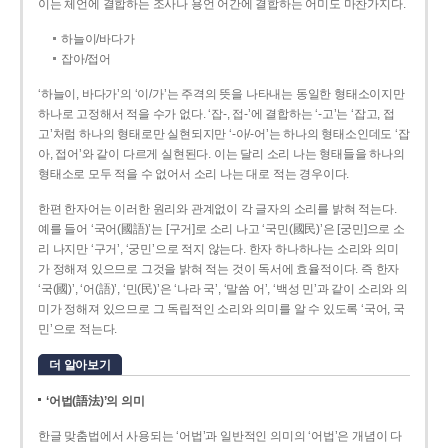
이는 체언에 결합하는 조사나 용언 어간에 결합하는 어미도 마찬가지다.
하늘이/바다가
잡아/접어
‘하늘이, 바다가’의 ‘이/가’는 주격의 뜻을 나타내는 동일한 형태소이지만
하나로 고정해서 적을 수가 없다. ‘잡-, 접-’에 결합하는 ‘-고’는 ‘잡고, 접
고’처럼 하나의 형태로만 실현되지만 ‘-아/-어’는 하나의 형태소인데도 ‘잡
아, 접어’와 같이 다르게 실현된다. 이는 달리 소리 나는 형태들을 하나의
형태소로 모두 적을 수 없어서 소리 나는 대로 적는 경우이다.
한편 한자어는 이러한 원리와 관계없이 각 글자의 소리를 밝혀 적는다.
예를 들어 ‘국어(國語)’는 [구거]로 소리 나고 ‘국민(國民)’은 [궁민]으로 소
리 나지만 ‘구거’, ‘궁민’으로 적지 않는다. 한자 하나하나는 소리와 의미
가 정해져 있으므로 그것을 밝혀 적는 것이 독서에 효율적이다. 즉 한자
‘국(國)’, ‘어(語)’, ‘민(民)’은 ‘나라 국’, ‘말씀 어’, ‘백성 민’과 같이 소리와 의
미가 정해져 있으므로 그 독립적인 소리와 의미를 알 수 있도록 ‘국어, 국
민’으로 적는다.
더 알아보기
‘어법(語法)’의 의미
한글 맞춤법에서 사용되는 ‘어법’과 일반적인 의미의 ‘어법’은 개념이 다