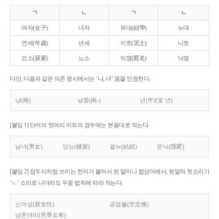
ㄱ
ㄴ
ㄱ
ㄴ
여자(女子)
녀자
유대(紐帶)
뉴대
연세(年歲)
년세
이토(泥土)
니토
요소(尿素)
뇨소
익명(匿名)
닉명
다만, 다음과 같은 의존 명사에서는 ‘냐, 녀’ 음을 인정한다.
냥(兩)
냥쭝(兩-)
년(年)(몇 년)
[붙임 1] 단어의 첫머리 이외의 경우에는 본음대로 적는다.
남녀(男女)
당뇨(糖尿)
결뉴(結紐)
은닉(隱匿)
[붙임 2] 접두사처럼 쓰이는 한자가 붙어서 된 말이나 합성어에서, 뒷말의 첫소리가
‘ㄴ’ 소리로 나더라도 두음 법칙에 따라 적는다.
신여성(新女性)
공염불(空念佛)
남존여비(男尊女卑)