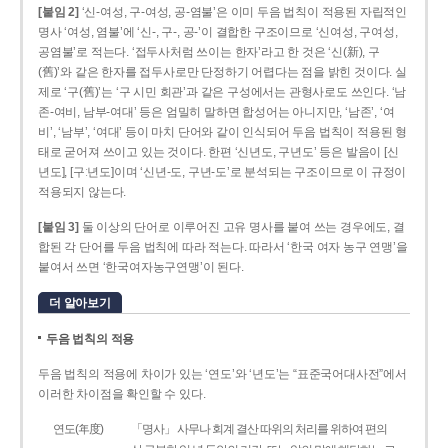
[붙임 2]
‘신-여성, 구-여성, 공-염불’은 이미 두음 법칙이 적용된 자립적인
명사 ‘여성, 염불’에 ‘신-, 구-, 공-’이 결합한 구조이므로 ‘신여성, 구여성,
공염불’로 적는다. ‘접두사처럼 쓰이는 한자’라고 한 것은 ‘신(新), 구
(舊)’와 같은 한자를 접두사로만 단정하기 어렵다는 점을 밝힌 것이다. 실
제로 ‘구(舊)’는 ‘구 시민 회관’과 같은 구성에서는 관형사로도 쓰인다. ‘남
존­-여비, 남부-­여대’ 등은 엄밀히 말하면 합성어는 아니지만, ‘남존’, ‘여
비’, ‘남부’, ‘여대’ 등이 마치 단어와 같이 인식되어 두음 법칙이 적용된 형
태로 굳어져 쓰이고 있는 것이다. 한편 ‘신년도, 구년도’ 등은 발음이 [신
년도], [구ː년도]이며 ‘신년­-도, 구년-­도’로 분석되는 구조이므로 이 규정이
적용되지 않는다.
[붙임 3]
둘 이상의 단어로 이루어진 고유 명사를 붙여 쓰는 경우에도, 결
합된 각 단어를 두음 법칙에 따라 적는다. 따라서 ‘한국 여자 농구 연맹’을
붙여서 쓰면 ‘한국여자농구연맹’이 된다.
더 알아보기
두음 법칙의 적용
두음 법칙의 적용에 차이가 있는 ‘연도’와 ‘년도’는 “표준국어대사전”에서
이러한 차이점을 확인할 수 있다.
연도(年度)
「명사」 사무나 회계 결산 따위의 처리를 위하여 편의