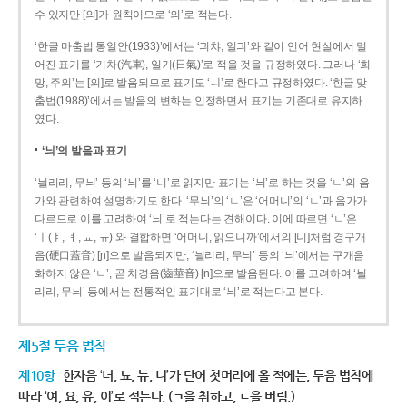
수 있지만 [의]가 원칙이므로 ‘의’로 적는다.
‘한글 마춤법 통일안(1933)’에서는 ‘긔챠, 일긔’와 같이 언어 현실에서 멀
어진 표기를 ‘기차(汽車), 일기(日氣)’로 적을 것을 규정하였다. 그러나 ‘희
망, 주의’는 [의]로 발음되므로 표기도 ‘ㅢ’로 한다고 규정하였다. ‘한글 맞
춤법(1988)’에서는 발음의 변화는 인정하면서 표기는 기존대로 유지하
였다.
‘늬’의 발음과 표기
‘늴리리, 무늬’ 등의 ‘늬’를 ‘니’로 읽지만 표기는 ‘늬’로 하는 것을 ‘ㄴ’의 음
가와 관련하여 설명하기도 한다. ‘무늬’의 ‘ㄴ’은 ‘어머니’의 ‘ㄴ’과 음가가
다르므로 이를 고려하여 ‘늬’로 적는다는 견해이다. 이에 따르면 ‘ㄴ’은
‘ㅣ(ㅑ, ㅕ, ㅛ, ㅠ)’와 결합하면 ‘어머니, 읽으니까’에서의 [니]처럼 경구개
음(硬口蓋音) [ɲ]으로 발음되지만, ‘늴리리, 무늬’ 등의 ‘늬’에서는 구개음
화하지 않은 ‘ㄴ’, 곧 치경음(齒莖音) [n]으로 발음된다. 이를 고려하여 ‘늴
리리, 무늬’ 등에서는 전통적인 표기대로 ‘늬’로 적는다고 본다.
제5절 두음 법칙
제10항
한자음 ‘녀, 뇨, 뉴, 니’가 단어 첫머리에 올 적에는, 두음 법칙에
따라 ‘여, 요, 유, 이’로 적는다. (ㄱ을 취하고, ㄴ을 버림.)