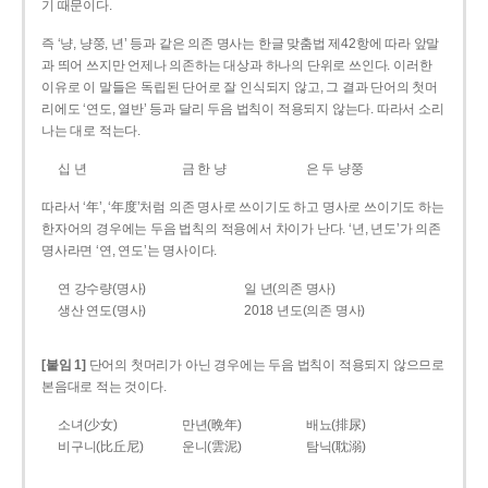
기 때문이다.
즉 ‘냥, 냥쭝, 년’ 등과 같은 의존 명사는 한글 맞춤법 제42항에 따라 앞말
과 띄어 쓰지만 언제나 의존하는 대상과 하나의 단위로 쓰인다. 이러한
이유로 이 말들은 독립된 단어로 잘 인식되지 않고, 그 결과 단어의 첫머
리에도 ‘연도, 열반’ 등과 달리 두음 법칙이 적용되지 않는다. 따라서 소리
나는 대로 적는다.
십 년
금 한 냥
은 두 냥쭝
따라서 ‘年’, ‘年度’처럼 의존 명사로 쓰이기도 하고 명사로 쓰이기도 하는
한자어의 경우에는 두음 법칙의 적용에서 차이가 난다. ‘년, 년도’가 의존
명사라면 ‘연, 연도’는 명사이다.
연 강수량(명사)
일 년(의존 명사)
생산 연도(명사)
2018 년도(의존 명사)
[붙임 1]
단어의 첫머리가 아닌 경우에는 두음 법칙이 적용되지 않으므로
본음대로 적는 것이다.
소녀(少女)
만년(晩年)
배뇨(排尿)
비구니(比丘尼)
운니(雲泥)
탐닉(耽溺)