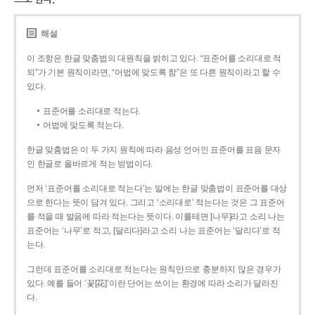
해설
이 조항은 한글 맞춤법의 대원칙을 밝히고 있다. “표준어를 소리대로 적
되”가 기본 원칙이라면, “어법에 맞도록 함”은 또 다른 원칙이라고 할 수
있다.
표준어를 소리대로 적는다.
어법에 맞도록 적는다.
한글 맞춤법은 이 두 가지 원칙에 따라 음성 언어인 표준어를 표음 문자
인 한글로 올바르게 적는 방법이다.
먼저 ‘표준어를 소리대로 적는다’는 말에는 한글 맞춤법이 표준어를 대상
으로 한다는 뜻이 담겨 있다. 그리고 ‘소리대로’ 적는다는 것은 그 표준어
를 적을 때 발음에 따라 적는다는 뜻이다. 이를테면 [나무]라고 소리 나는
표준어는 ‘나무’로 적고, [달리다]라고 소리 나는 표준어는 ‘달리다’로 적
는다.
그런데 표준어를 소리대로 적는다는 원칙만으로 충분하지 않은 경우가
있다. 예를 들어 ‘꽃[花]’이란 단어는 쓰이는 환경에 따라 소리가 달라진
다.