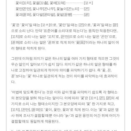
……………
꽃이[꼬치], 꽃을[꼬츨], 꽃에[꼬체]
[꼬ㅊ]
…
꽃만[꼰만], 꽃나무[꼰나무], 꽃놀이[꼰노리]
[꼰]
………
꽃과[꼳꽈], 꽃다발[꼳따발], 꽃밭[꼳빧]
[꼳]
‘꽃’은 ‘꽃이’일 때는 [꼬ㅊ]으로, ‘꽃만’일 때는 [꼰]으로, ‘꽃과’일 때는 [꼳]
으로 소리 난다. 만약 ‘표준어를 소리대로 적는다’는 원칙만 적용한다면,
[꼬치]로 소리 나는 말은 ‘꼬치’로, [꼰만]으로 소리 나는 말은 ‘꼰만’으로,
[꼳꽈]로 소리 나는 말은 ‘꼳꽈’로 적게 되어 ‘꽃[花]’이라는 하나의 말이 여
러 형태로 적히게 된다.
그런데 이처럼 의미가 같은 하나의 말을 여러 가지 형태로 적으면 그것이
무슨 말인지 알아보기가 쉽지 않다. 의미가 같은 하나의 말은 형태를 하
나로 고정하여 일관되게 적어야 의미를 파악하기가 쉽다. 즉 ‘꽃, 꼰,
꼳’보다는 ‘꽃’ 하나로 일관되게 적는 것이 의미를 파악하는 데 효과적이
다.
‘어법에 맞도록 한다’는 것은 이와 같이 뜻을 파악하기 쉽도록 각 형태소
의 본모양을 밝혀 적는다는 말이다. 이에 따라 ‘꽃’은 [꼬ㅊ], [꼰], [꼳]의 세
가지로 소리 나는 형태소이지만 그 본모양에 따라 ‘꽃’ 한 가지로 적고,
[꼬치], [꼰만], [꼳꽈]도 ‘꽃이, 꽃만, 꽃과’로 적게 된다. 이는 ‘꽃’과 같은 명
사 뒤에 조사가 결합할 때뿐 아니라 ‘늙-’과 같은 용언의 어간 뒤에 어미가
결합할 때도 동일하게 적용된다.