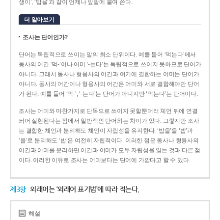
생이’, ‘밥을’과 같이 언제나 앞말에 붙여 쓴다.
더 알아보기
조사는 단어인가?
단어는 독립적으로 쓰이는 말의 최소 단위이다. 예를 들어 ‘먹는다’에서
동사의 어간 ‘먹-­’이나 어미 ‘­-는다’는 독립적으로 쓰이지 못하므로 단어가
아니다. 그래서 동사나 형용사의 어간과 여기에 결합하는 어미는 단어가
아니다. 동사의 어간이나 형용사의 어간은 어미와 서로 결합해야만 단어
가 된다. 예를 들어 ‘먹-’, ‘-는다’는 단어가 아니지만 ‘먹는다’는 단어이다.
조사는 어미와 마찬가지로 단독으로 쓰이지 못할뿐더러 체언 뒤에 연결
되어 실현된다는 점에서 일반적인 단어와는 차이가 있다. 그렇지만 조사
는 결합한 체언과 분리해도 체언이 자립성을 유지한다. ‘밥을’을 ‘밥’과
‘을’로 분리해도 ‘밥’은 여전히 자립적이다. 이러한 점은 동사나 형용사의
어간과 어미를 분리하면 어간과 어미가 모두 자립성을 잃는 것과 다른 점
이다. 이러한 이유로 조사는 어미보다는 단어에 가깝다고 할 수 있다.
제3항
외래어는 ‘외래어 표기법’에 따라 적는다.
해설