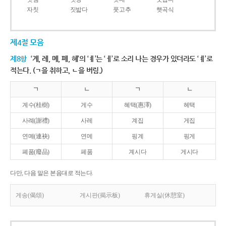
자칫
짓밟다
풋고추
햇곡식
제4절 모음
제8항
‘계, 례, 몌, 폐, 혜’의 ‘ㅖ’는 ‘ㅔ’로 소리 나는 경우가 있더라도 ‘ㅖ’로
적는다. (ㄱ을 취하고, ㄴ을 버림.)
ㄱ
ㄴ
ㄱ
ㄴ
계수(桂樹)
게수
혜택(惠澤)
헤택
사례(謝禮)
사레
계집
게집
연몌(連袂)
연메
핑계
핑게
폐품(廢品)
페품
계시다
게시다
다만, 다음 말은 본음대로 적는다.
게송(偈頌)
게시판(揭示板)
휴게실(休憩室)