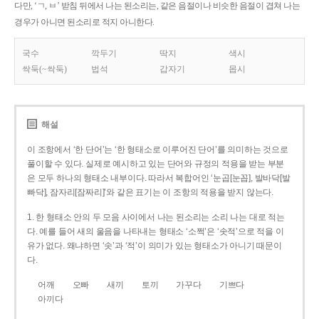
다만, ‘ㄱ, ㅂ’ 받침 뒤에서 나는 된소리는, 같은 음절이나 비슷한 음절이 겹쳐 나는
경우가 아니면 된소리로 적지 아니한다.
국수
깍두기
딱지
색시
싹둑(~싹둑)
법석
갑자기
몹시
해설
이 조항에서 ‘한 단어’는 ‘한 형태소로 이루어진 단어’를 의미하는 것으로
풀이할 수 있다. 실제로 예시하고 있는 단어와 규정의 적용을 받는 부분
은 모두 하나의 형태소 내부이다. 따라서 복합어인 ‘눈곱[눈꼽], 발바닥[발
빠닥], 잠자리[잠짜리]’와 같은 표기는 이 조항의 적용을 받지 않는다.
1. 한 형태소 안의 두 모음 사이에서 나는 된소리는 소리 나는 대로 적는
다. 예를 들어 새의 울음을 나타내는 형태소 ‘소쩍’은 ‘솟적’으로 적을 이
유가 없다. 왜냐하면 ‘솟’과 ‘적’이 의미가 있는 형태소가 아니기 때문이
다.
어깨
오빠
새끼
토끼
가꾸다
기쁘다
아끼다