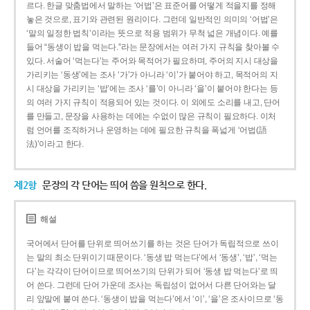
르다. 한글 맞춤법에서 말하는 ‘어법’은 표준어를 어떻게 적을지를 정해
놓은 것으로, 표기와 관련된 원리이다. 그런데 일반적인 의미의 ‘어법’은
‘말의 일정한 법칙’이라는 뜻으로 적용 범위가 무척 넓은 개념이다. 예를
들어 “동생이 밥을 먹는다.”라는 문장에서는 여러 가지 규칙을 찾아볼 수
있다. 서술어 ‘먹는다’는 주어와 목적어가 필요하며, 주어의 지시 대상을
가리키는 ‘동생’에는 조사 ‘가’가 아니라 ‘이’가 붙어야 하고, 목적어의 지
시 대상을 가리키는 ‘밥’에는 조사 ‘를’이 아니라 ‘을’이 붙어야 한다는 등
의 여러 가지 규칙이 적용되어 있는 것이다. 이 외에도 소리를 내고, 단어
를 만들고, 문장을 사용하는 데에는 수없이 많은 규칙이 필요하다. 이처
럼 언어를 조직하거나 운영하는 데에 필요한 규칙을 폭넓게 ‘어법(語
法)’이라고 한다.
제2항
문장의 각 단어는 띄어 씀을 원칙으로 한다.
해설
국어에서 단어를 단위로 띄어쓰기를 하는 것은 단어가 독립적으로 쓰이
는 말의 최소 단위이기 때문이다. ‘동생 밥 먹는다’에서 ‘동생’, ‘밥’, ‘먹는
다’는 각각이 단어이므로 띄어쓰기의 단위가 되어 ‘동생 밥 먹는다’로 띄
어 쓴다. 그런데 단어 가운데 조사는 독립성이 없어서 다른 단어와는 달
리 앞말에 붙여 쓴다. ‘동생이 밥을 먹는다’에서 ‘이’, ‘을’은 조사이므로 ‘동