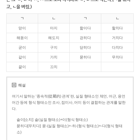
고, ㄴ을 버림.)
ㄱ
ㄴ
ㄱ
ㄴ
맏이
마지
핥이다
할치다
해돋이
해도지
걷히다
거치다
굳이
구지
닫히다
다치다
같이
가치
묻히다
무치다
끝이
끄치
해설
여기서 말하는 ‘종속적(從屬的) 관계’란, 실질 형태소인 체언, 어근, 용언
어간 등에 형식 형태소인 조사, 접미사, 어미 등이 결합하는 관계를 말한
다.
솥이[소치]: 솥(실질 형태소)+이(형식 형태소)
묻히다[무치다]: 묻­-(실질 형태소)+­-히­-(형식 형태소)+-다(형식 형태
소)