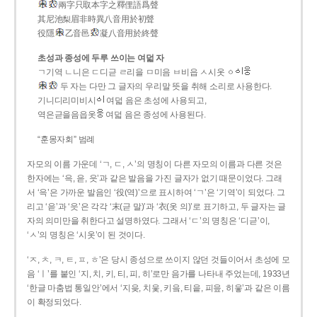
兩字只取本字之釋俚語爲聲
其尼池梨眉非時異八音用於初聲
役隱
乙音邑
凝八音用於終聲
초성과 종성에 두루 쓰이는 여덟 자
ㄱ기역 ㄴ니은 ㄷ디귿 ㄹ리을 ㅁ미음 ㅂ비읍 ㅅ시옷 ㆁ
두 자는 다만 그 글자의 우리말 뜻을 취해 소리로 사용한다.
기니디리미비시
여덟 음은 초성에 사용되고,
역은귿을음읍옷
여덟 음은 종성에 사용된다.
“훈몽자회” 범례
자모의 이름 가운데 ‘ㄱ, ㄷ, ㅅ’의 명칭이 다른 자모의 이름과 다른 것은
한자에는 ‘윽, 읃, 읏’과 같은 발음을 가진 글자가 없기 때문이었다. 그래
서 ‘윽’은 가까운 발음인 ‘役(역)’으로 표시하여 ‘ㄱ’은 ‘기역’이 되었다. 그
리고 ‘읃’과 ‘읏’은 각각 ‘末(귿 말)’과 ‘衣(옷 의)’로 표기하고, 두 글자는 글
자의 의미만을 취한다고 설명하였다. 그래서 ‘ㄷ’의 명칭은 ‘디귿’이,
‘ㅅ’의 명칭은 ‘시옷’이 된 것이다.
‘ㅈ, ㅊ, ㅋ, ㅌ, ㅍ, ㅎ’은 당시 종성으로 쓰이지 않던 것들이어서 초성에 모
음 ‘ㅣ’를 붙인 ‘지, 치, 키, 티, 피, 히’로만 음가를 나타내 주었는데, 1933년
‘한글 마춤법 통일안’에서 ‘지읒, 치읓, 키읔, 티읕, 피읖, 히읗’과 같은 이름
이 확정되었다.