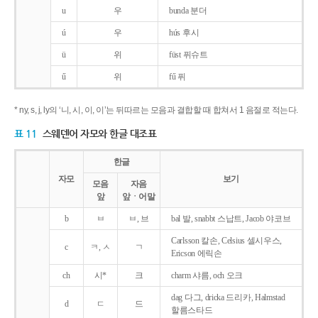
u
우
bunda 분더
ú
우
hús 후시
ü
위
füst 퓌슈트
ű
위
fű 퓌
* ny, s, j, ly의 ‘니, 시, 이, 이’는 뒤따르는 모음과 결합할 때 합쳐서 1 음절로 적는다.
표 11
스웨덴어 자모와 한글 대조표
한글
자모
보기
모음
자음
앞
앞ㆍ어말
b
ㅂ
ㅂ, 브
bal 발, snabbt 스납트, Jacob 야코브
Carlsson 칼손, Celsius 셀시우스,
c
ㅋ, ㅅ
ㄱ
Ericson 에릭손
ch
시*
크
charm 샤름, och 오크
dag 다그, dricka 드리카, Halmstad
d
ㄷ
드
할름스타드