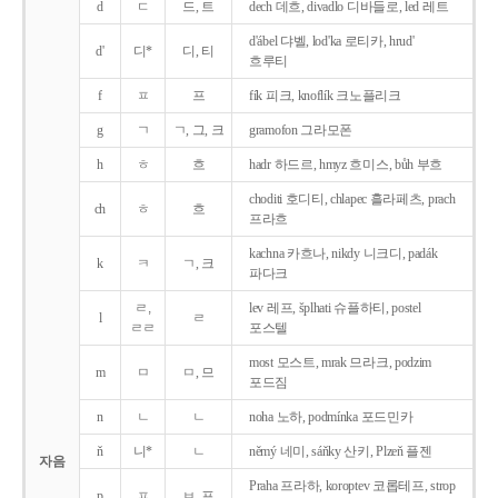
d
ㄷ
드, 트
dech 데흐, divadlo 디바들로, led 레트
d'ábel 댜벨, lod'ka 로티카, hrud'
d'
디*
디, 티
흐루티
f
ㅍ
프
fík 피크, knoflík 크노플리크
g
ㄱ
ㄱ, 그, 크
gramofon 그라모폰
h
ㅎ
흐
hadr 하드르, hmyz 흐미스, bůh 부흐
choditi 호디티, chlapec 흘라페츠, prach
ch
ㅎ
흐
프라흐
kachna 카흐나, nikdy 니크디, padák
k
ㅋ
ㄱ, 크
파다크
ㄹ,
lev 레프, šplhati 슈플하티, postel
l
ㄹ
ㄹㄹ
포스텔
most 모스트, mrak 므라크, podzim
m
ㅁ
ㅁ, 므
포드짐
n
ㄴ
ㄴ
noha 노하, podmínka 포드민카
ň
니*
ㄴ
němý 네미, sáňky 산키, Plzeň 플젠
자음
Praha 프라하, koroptev 코롭테프, strop
p
ㅍ
ㅂ, 프