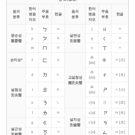
한어
한어
음의
주음
음의
주음
병음
한글
병음
한글
분류
부호
분류
부호
자모
자모
b
ㅂ
j
ㅈ
중순성
설면성
p
ㅍ
q
ㅊ
重脣聲
舌面聲
m
ㅁ
x
ㅅ
zh
순치성*
f
ㅍ
ㅈ [즈]
[zhi]
ch
d
ㄷ
ㅊ [츠]
교설첨성
[chi]
翹舌尖聲
sh
t
ㅌ
ㅅ [스]
설첨성
[shi]
舌尖聲
ㄖ
n
ㄴ
r [ri]
ㄹ [르]
l
ㄹ
z [zi]
ㅉ [쯔]
설치성
g
ㄱ
c [ci]
ㅊ [츠]
舌齒聲
설근성
k
ㅋ
s [si]
ㅆ [쓰]
舌根聲