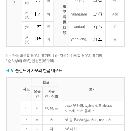
얼
yue
(ue)
웨
*
(r)
촬
ya
구
야
yuan
(uan)
위안
(ia)
류
撮
yo
요
yun
(un)
윈
口
類
ye
예
yong
(iong)
융
(ie)
[ ]는 단독 발음될 경우의 표기임. ( )는 자음이 선행할 경우의 표기임.
* 순치성(脣齒聲), 권설운(捲舌韻).
표 6
폴란드어 자모와 한글 대조표
한글
자모
보기
모음
자음
앞
앞ㆍ어말
burak 부라크, szybko 십코, dobrze
b
ㅂ
ㅂ, 브, 프
도브제, chleb 흘레프
c
ㅊ
츠
cel 첼, Balicki 발리츠키, noc 노츠
ć
ㅡ
치
dać 다치