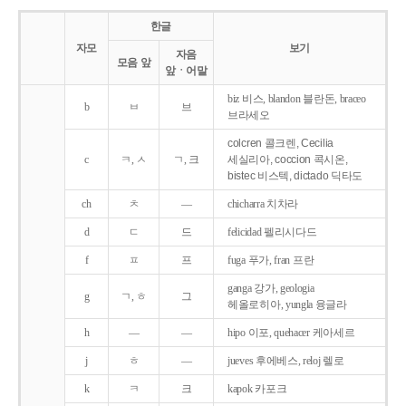
한글
자모
보기
자음
모음 앞
앞ㆍ어말
biz 비스, blandon 블란돈, braceo
b
ㅂ
브
브라세오
colcren 콜크렌, Cecilia
c
ㅋ, ㅅ
ㄱ, 크
세실리아, coccion 콕시온,
bistec 비스텍, dictado 딕타도
ch
ㅊ
―
chicharra 치차라
d
ㄷ
드
felicidad 펠리시다드
f
ㅍ
프
fuga 푸가, fran 프란
ganga 강가, geologia
g
ㄱ, ㅎ
그
헤올로히아, yungla 융글라
h
―
―
hipo 이포, quehacer 케아세르
j
ㅎ
―
jueves 후에베스, reloj 렐로
k
ㅋ
크
kapok 카포크