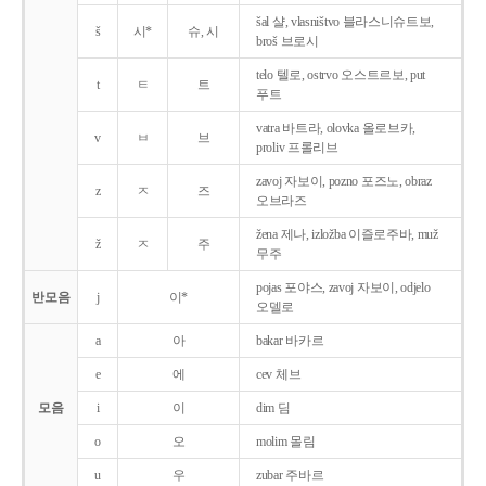
šal 샬, vlasništvo 블라스니슈트보,
š
시*
슈, 시
broš 브로시
telo 텔로, ostrvo 오스트르보, put
t
ㅌ
트
푸트
vatra 바트라, olovka 올로브카,
v
ㅂ
브
proliv 프롤리브
zavoj 자보이, pozno 포즈노, obraz
z
ㅈ
즈
오브라즈
žena 제나, izložba 이즐로주바, muž
ž
ㅈ
주
무주
pojas 포야스, zavoj 자보이, odjelo
반모음
j
이*
오델로
a
아
bakar 바카르
e
에
cev 체브
모음
i
이
dim 딤
o
오
molim 몰림
u
우
zubar 주바르