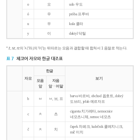
o
오
udo 우도
ó
우
próba 프루바
u
우
kula 쿨라
y
이
daktyl 닥틸
* ż, sz, rz의 '시'와 j의 '이'는 뒤따르는 모음과 결합할 때 합쳐서 1 음절로 적는다.
표 7
체코어 자모와 한글 대조표
한글
자모
보기
모음
자음
앞
앞ㆍ어말
barva 바르바, obchod 옵호트, dobrý
b
ㅂ
ㅂ, 브, 프
도브리, jeřab 예르자프
cigareta 치가레타, nemocnice
c
ㅊ
츠
네모츠니체, nemoc 네모츠
čapek 차페크, kulečnik 쿨레치니크,
č
ㅊ
치
míč 미치