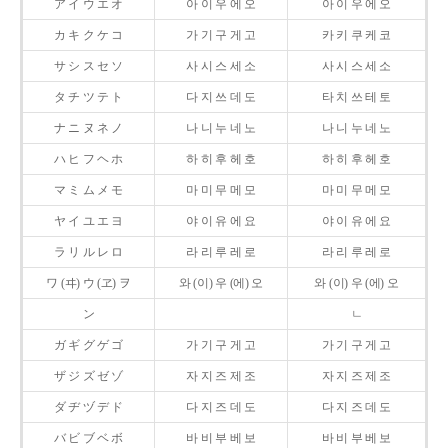
ア イ ウ エ オ
아 이 우 에 오
아 이 우 에 오
カ キ ク ケ コ
가 기 구 게 고
카 키 쿠 케 코
サ シ ス セ ソ
사 시 스 세 소
사 시 스 세 소
タ チ ツ テ ト
다 지 쓰 데 도
타 치 쓰 테 토
ナ ニ ヌ ネ ノ
나 니 누 네 노
나 니 누 네 노
ハ ヒ フ ヘ ホ
하 히 후 헤 호
하 히 후 헤 호
マ ミ ム メ モ
마 미 무 메 모
마 미 무 메 모
ヤ イ ユ エ ヨ
야 이 유 에 요
야 이 유 에 요
ラ リ ル レ ロ
라 리 루 레 로
라 리 루 레 로
ワ (ヰ) ウ (ヱ) ヲ
와 (이) 우 (에) 오
와 (이) 우 (에) 오
ン
ㄴ
ガ ギ グ ゲ ゴ
가 기 구 게 고
가 기 구 게 고
ザ ジ ズ ゼ ゾ
자 지 즈 제 조
자 지 즈 제 조
ダ ヂ ヅ デ ド
다 지 즈 데 도
다 지 즈 데 도
バ ビ ブ ベ ボ
바 비 부 베 보
바 비 부 베 보