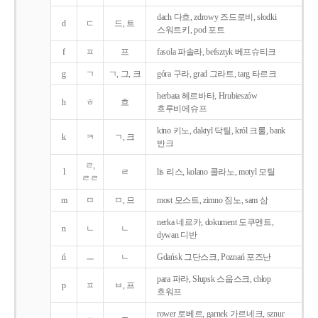
dach 다흐, zdrowy 즈드로비, słodki
d
ㄷ
드, 트
스워트키, pod 포트
f
ㅍ
프
fasola 파솔라, befsztyk 베프슈티크
g
ㄱ
ㄱ, 그, 크
góra 구라, grad 그라트, targ 타르크
herbata 헤르바타, Hrubieszów
h
ㅎ
흐
흐루비에슈프
kino 키노, daktyl 닥틸, król 크룰, bank
k
ㅋ
ㄱ, 크
반크
ㄹ,
l
ㄹ
lis 리스, kolano 콜라노, motyl 모틸
ㄹㄹ
m
ㅁ
ㅁ, 므
most 모스트, zimno 짐노, sam 삼
nerka 네르카, dokument 도쿠멘트,
n
ㄴ
ㄴ
dywan 디반
ń
ㅡ
ㄴ
Gdańsk 그단스크, Poznań 포즈난
para 파라, Słupsk 스웁스크, chłop
p
ㅍ
ㅂ, 프
흐워프
rower 로베르, garnek 가르네크, sznur