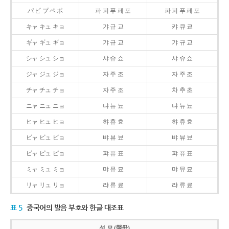
パ ピ プ ペ ポ
파 피 푸 페 포
파 피 푸 페 포
キャ キュ キョ
갸 규 교
캬 큐 쿄
ギャ ギュ ギョ
갸 규 교
갸 규 교
シャ シュ ショ
샤 슈 쇼
샤 슈 쇼
ジャ ジュ ジョ
자 주 조
자 주 조
チャ チュ チョ
자 주 조
차 추 초
ニャ ニュ ニョ
냐 뉴 뇨
냐 뉴 뇨
ヒャ ヒュ ヒョ
햐 휴 효
햐 휴 효
ビャ ビュ ビョ
뱌 뷰 뵤
뱌 뷰 뵤
ピャ ピュ ピョ
퍄 퓨 표
퍄 퓨 표
ミャ ミュ ミョ
먀 뮤 묘
먀 뮤 묘
リャ リュ リョ
랴 류 료
랴 류 료
표 5
중국어의 발음 부호와 한글 대조표
성 모 (聲母)