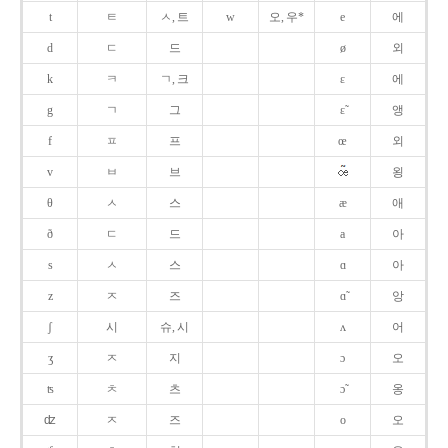
t
ㅌ
ㅅ, 트
w
오, 우*
e
에
d
ㄷ
드
ø
외
k
ㅋ
ㄱ, 크
ɛ
에
g
ㄱ
그
ɛ̃
앵
f
ㅍ
프
œ
외
v
ㅂ
브
욍
θ
ㅅ
스
æ
애
ð
ㄷ
드
a
아
s
ㅅ
스
ɑ
아
z
ㅈ
즈
ɑ̃
앙
ʃ
시
슈, 시
ʌ
어
ʒ
ㅈ
지
ɔ
오
ʦ
ㅊ
츠
ɔ̃
옹
ʣ
ㅈ
즈
o
오