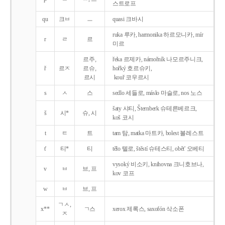
스트로프
qu
크ㅂ
ㅡ
quasi 크바시
ruka 루카, harmonika 하르모니카, mír
r
ㄹ
르
미르
르주,
řeka 르제카, námořník 나모르주니크,
ř
르ㅈ
르슈,
hořký 호르슈키,
르시
kouř 코우르시
s
ㅅ
스
sedlo 세들로, máslo 마슬로, nos 노스
šaty 샤티, Šternberk 슈테른베르크,
š
시*
슈, 시
koš 코시
t
ㅌ
트
tam 탐, matka 마트카, bolest 볼레스트
t'
티*
티
tělo 텔로, štěstí 슈테스티, obět' 오베티
vysoký 비소키, knihovna 크니호브나,
v
ㅂ
브, 프
kov 코프
w
ㅂ
브, 프
ㄱㅅ,
x**
ㄱ스
xerox 제록스, saxofón 삭소폰
ㅈ