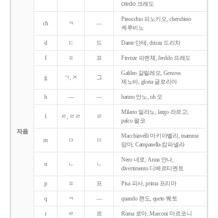
credo 크레도
Pinocchio 피노키오, cherubino
ch
ㅋ
―
케루비노
d
ㄷ
드
Dante 단테, drizza 드리차
f
ㅍ
프
Firenze 피렌체, freddo 프레도
Galileo 갈릴레오, Genova
g
ㄱ, ㅈ
그
제노바, gloria 글로리아
h
―
―
hanno 안노, oh 오
Milano 밀라노, largo 라르고,
l
ㄹ, ㄹㄹ
ㄹ
palco 팔코
자음
Macchiavelli 마키아벨리, mamma
m
ㅁ
ㅁ
맘마, Campanella 캄파넬라
Nero 네로, Anna 안나,
n
ㄴ
ㄴ
divertimento 디베르티멘토
p
ㅍ
프
Pisa 피사, prima 프리마
q
ㅋ
―
quando 콴도, queto 퀘토
r
ㄹ
르
Roma 로마, Marconi 마르코니