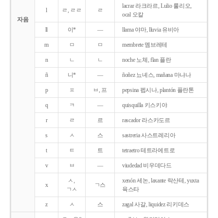
lacrar 라크라르, Lulio 룰리오,
l
ㄹ, ㄹㄹ
ㄹ
ocal 오칼
자음
ll
이*
―
llama 야마, lluvia 유비아
m
ㅁ
ㅁ
membrete 멤브레테
n
ㄴ
ㄴ
noche 노체, flan 플란
ñ
니*
―
ñoñez 뇨녜스, mañana 마냐나
p
ㅍ
ㅂ, 프
pepsina 펩시나, plantón 플란톤
q
ㅋ
―
quisquilla 키스키야
r
ㄹ
르
rascador 라스카도르
s
ㅅ
스
sastreria 사스트레리아
t
ㅌ
트
tetraetro 테트라에트로
v
ㅂ
―
viudedad 비우데다드
ㅅ,
xenón 세논, laxante 락산테, yuxta
x
ㄱ스
ㄱㅅ
육스타
z
ㅅ
스
zagal 사갈, liquidez 리키데스