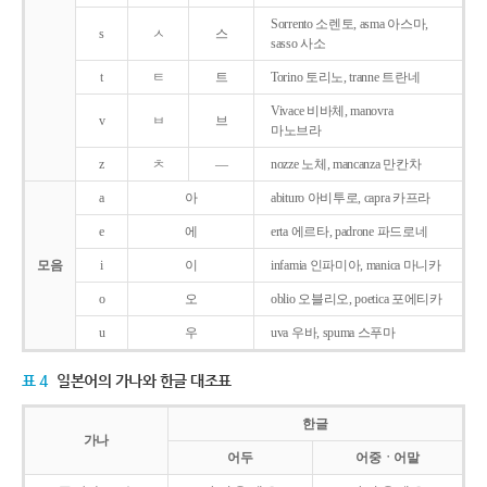
Sorrento 소렌토, asma 아스마,
s
ㅅ
스
sasso 사소
t
ㅌ
트
Torino 토리노, tranne 트란네
Vivace 비바체, manovra
v
ㅂ
브
마노브라
z
ㅊ
―
nozze 노체, mancanza 만칸차
a
아
abituro 아비투로, capra 카프라
e
에
erta 에르타, padrone 파드로네
모음
i
이
infamia 인파미아, manica 마니카
o
오
oblio 오블리오, poetica 포에티카
u
우
uva 우바, spuma 스푸마
표 4
일본어의 가나와 한글 대조표
한글
가나
어두
어중ㆍ어말