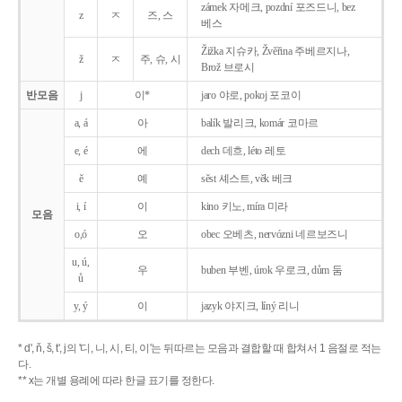
zámek 자메크, pozdní 포즈드니, bez
z
ㅈ
즈, 스
베스
Žižka 지슈카, Žvěřina 주베르지나,
ž
ㅈ
주, 슈, 시
Brož 브로시
반모음
j
이*
jaro 야로, pokoj 포코이
a, á
아
balík 발리크, komár 코마르
e, é
에
dech 데흐, léto 레토
ě
예
sěst 셰스트, věk 베크
i, í
이
kino 키노, míra 미라
모음
o,ó
오
obec 오베츠, nervózni 네르보즈니
u, ú,
우
buben 부벤, úrok 우로크, dům 둠
ů
y, ý
이
jazyk
야지크, líný 리니
* d', ň, š, t', j의 '디, 니, 시, 티, 이'는 뒤따르는 모음과 결합할 때 합쳐서 1 음절로 적는
다.
** x는 개별 용례에 따라 한글 표기를 정한다.