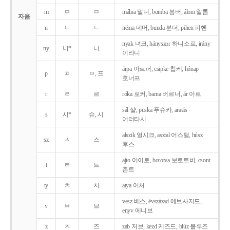
m
ㅁ
ㅁ
málna 말너, bomba 봄버, álom 알롬
자음
n
ㄴ
ㄴ
néma 네머, bunda 분더, pihen 피헨
nyak 녀크, hányszor 하니소르, irány
ny
니*
니
이라니
árpa 아르퍼, csipke 칩케, hónap
p
ㅍ
ㅂ, 프
호너프
r
ㄹ
르
róka 로커, barna 버르너, ár 아르
sál 샬, puska 푸슈카, aratás
s
시*
슈, 시
어러타시
alszik 얼시크, asztal 어스털, húsz
sz
ㅅ
스
후스
ajto 어이토, borotva 보로트버, csont
t
ㅌ
트
촌트
ty
ㅊ
치
atya 어처
vesz 베스, évszázad 에브사저드,
v
ㅂ
브
enyv 에니브
z
ㅈ
즈
zab 저브, kezd 케즈드, blúz 블루즈