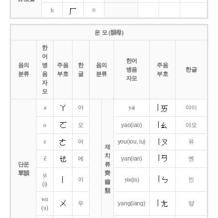
h
ㅎ
운 모 (韻母)
한
어
한어
음의
병
주음
한
음의
주음
병음
한글
분류
음
부호
글
분류
부호
자모
자
모
a
아
yai
야이
o
오
yao
(iao)
야오
e
어
you
(iou,
iu)
유
제
치
ê
에
yan
(ian)
옌
단운
류
單韻
齊
yi
이
yin(in)
인
齒
(i)
類
wu
우
yang
(iang)
양
(u)