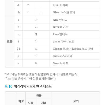
ch
ㅋ
ㅡ
Cheia 케이아
gh
ㄱ
ㅡ
Gheorghe 게오르게
a
아
Arad 아라드
ǎ
어
Bacǎu 바커우
e
에
Elena 엘레나
모음
i
이
pianist 피아니스트
î, â
으
Cîmpina 큼피나, România 로므니아
o
오
Oradea 오라데아
u
우
Nucet 누체트
* ş의 '시'는 뒤따르는 모음과 결합할 때 합쳐서 1 음절로 적는다.
** x는 개별 용례에 따라 한글 표기를 정한다.
표 10
헝가리어 자모와 한글 대조표
한글
자모
보기
모음
자음