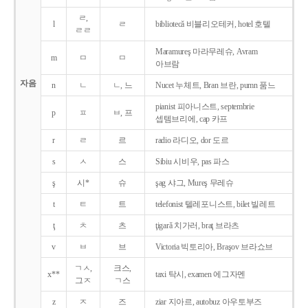
ㄹ,
l
ㄹ
bibliotecǎ 비블리오테커, hotel 호텔
ㄹㄹ
Maramureş 마라무레슈, Avram
m
ㅁ
ㅁ
아브람
자음
n
ㄴ
ㄴ, 느
Nucet 누체트, Bran 브란, pumn 품느
pianist 피아니스트, septembrie
p
ㅍ
ㅂ, 프
셉템브리에, cap 카프
r
ㄹ
르
radio 라디오, dor 도르
s
ㅅ
스
Sibiu 시비우, pas 파스
ş
시*
슈
şag 샤그, Mureş 무레슈
t
ㅌ
트
telefonist 텔레포니스트, bilet 빌레트
ţ
ㅊ
츠
ţigarǎ 치가러, braţ 브라츠
v
ㅂ
브
Victoria 빅토리아, Braşov 브라쇼브
ㄱㅅ,
크스,
x**
taxi 탁시, examen 에그자멘
그ㅈ
ㄱ스
z
ㅈ
즈
ziar 지아르, autobuz 아우토부즈