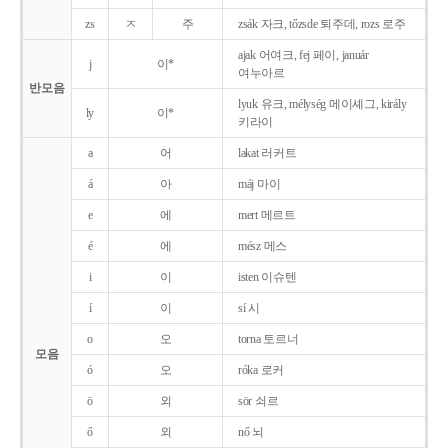
zs
ㅈ
주
zsák 자크, tőzsde 퇴주데, rozs 로주
ajak 어여크, fej 페이, január
j
이*
여누아르
반모음
lyuk 유크, mélység 메이셰그, király
ly
이*
키라이
a
어
lakat 러커트
á
아
máj 마이
e
에
mert 메르트
é
에
mész 메스
i
이
isten 이슈텐
í
이
sí 시
o
오
torna 토르너
모음
ó
오
róka 로커
ö
외
sör 쇠르
ő
외
nő 뇌