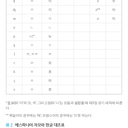
ʧ
ㅊ
치
u
우
ʤ
ㅈ
지
ə**
어
m
ㅁ
ㅁ
ɚ
어
n
ㄴ
ㄴ
ɲ
니*
뉴
ŋ
ㅇ
ㅇ
l
ㄹ, ㄹㄹ
ㄹ
r
ㄹ
르
h
ㅎ
흐
ç
ㅎ
히
x
ㅎ
흐
* [j], [w]의 '이'와 '오, 우', 그리고 [ɲ]의 '니'는 모음과 결합할 때 제3장 표기 세칙에 따른
다.
** 독일어의 경우에는 '에', 프랑스어의 경우에는 '으'로 적는다.
표 2
에스파냐어 자모와 한글 대조표