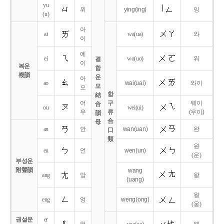
yu
위
ying
(ing)
잉
(u)
아
ai
wa
(ua)
와
이
에
ei
wo
(uo)
워
결
이
복운
합
複韻
운
아
ao
wai
(uai)
와이
모
오
합
結
어
구
웨이
合
ou
wei
(ui)
우
류
(우이)
韻
合
母
an
안
wan
(uan)
완
口
類
원
en
언
wen
(un)
(운)
부성운
附聲韻
wang
ang
앙
왕
(uang)
웡
eng
엉
weng
(ong)
(웅)
권설운
er