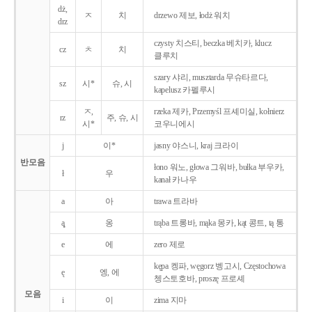
dż,
ㅈ
치
drzewo 제보, łodż 워치
drz
czysty 치스티, beczka 베치카, klucz
cz
ㅊ
치
클루치
szary 샤리, musztarda 무슈타르다,
sz
시*
슈, 시
kapelusz 카펠루시
ㅈ,
rzeka 제카, Przemyśl 프셰미실, kołnierz
rz
주, 슈, 시
시*
코우니에시
j
이*
jasny 야스니, kraj 크라이
반모음
łono 워노, głowa 그워바, bułka 부우카,
ł
우
kanał 카나우
a
아
trawa 트라바
ą̨
옹
trąba 트롱바, mąka 몽카, kąt 콩트, tą 통
e
에
zero 제로
kępa 켕파, węgorz 벵고시, Częstochowa
ę
엥, 에
쳉스토호바, proszę 프로셰
모음
i
이
zima 지마