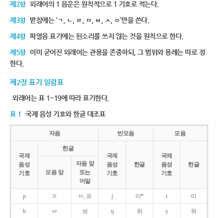
제2항
외래어의 1 음운은 원칙적으로 1 기호로 적는다.
제3항
받침에는 ‘ㄱ, ㄴ, ㄹ, ㅁ, ㅂ, ㅅ, ㅇ’만을 쓴다.
제4항
파열음 표기에는 된소리를 쓰지 않는 것을 원칙으로 한다.
제5항
이미 굳어진 외래어는 관용을 존중하되, 그 범위와 용례는 따로 정
한다.
제2장 표기 일람표
외래어는 표 1~19에 따라 표기한다.
표 1
국제 음성 기호와 한글 대조표
자음
반모음
모음
한글
국제
국제
국제
자음 앞
음성
음성
한글
음성
한글
모음 앞
또는
기호
기호
기호
어말
p
ㅍ
ㅂ, 프
j
이*
i
이
b
ㅂ
브
ɥ
위
y
위