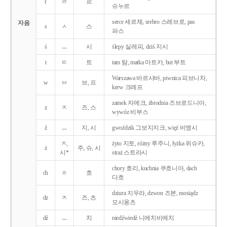
r
ㄹ
르
슈누르
serce 세르체, srebro 스레브로, pas
자음
s
ㅅ
스
파스
ś
ㅡ
시
ślepy 실레피, dziś 지시
t
ㅌ
트
tam 탐, matka 마트카, but 부트
Warszawa 바르샤바, piwnica 피브니차,
w
ㅂ
브, 프
krew 크레프
zamek 자메크, zbrodnia 즈브로드니아,
z
ㅈ
즈, 스
wywóz 비부스
ź
ㅡ
지, 시
gwoździk 그보지지크, więź 비엥시
ㅈ,
żyto 지토, różny 루주니, łyżka 위슈카,
ż
주, 슈, 시
시*
straż 스트라시
chory 호리, kuchnia 쿠흐니아, dach
ch
ㅎ
흐
다흐
dziura 지우라, dzwon 즈본, mosiądz
dz
ㅈ
즈, 츠
모시옹츠
dź
ㅡ
치
niedźwiedź 니에치비에치