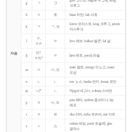
gost 고스트, dugme 두그메, krug
g
ㄱ
그
크루그
h
ㅎ
흐
hitan 히탄, šah 샤흐
korist 코리스트, krug 크루그, jastuk
k
ㅋ
ㄱ, 크
야스투크
ㄹ,
l
ㄹ
levo 레보, balkon 발콘, šal 샬
ㄹㄹ
리*,
자음
lj
ㄹ
ljeto 레토, pasulj 파술
ㄹ리*
malo 말로, mnogo 므노고, osam
m
ㅁ
ㅁ, 므
오삼
n
ㄴ
ㄴ
nos 노스, banka 반카, loman 로만
nj
니*
ㄴ
Njegoš 녜고시, svibanj 스비반
peta 페타, opština 옵슈티나, lep
p
ㅍ
ㅂ, 프
레프
r
ㄹ
르
riba 리바, torba 토르바, mir 미르
sedam 세담, posle 포슬레, glas
s
ㅅ
스
글라스