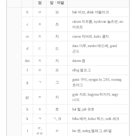
앞
앞ㆍ어말
b
ㅂ
브
bab 버브, ablak 어블러크
citrom 치트롬, nyolcvan 뇰츠번, arc
c
ㅊ
츠
어르츠
cs
ㅊ
치
csavar 처버르, kulcs 쿨치
daru 더루, medve 메드베, gond
d
ㄷ
드
곤드
dzs
ㅈ
지
dzsem 젬
f
ㅍ
프
elfog 엘포그
gumi 구미, nyugta 뉴그터, csomag
g
ㄱ
그
초머그
gyár 자르, hagyma 허지머, nagy
gy
ㅈ
지
너지
h
ㅎ
흐
hal 헐, juh 유흐
k
ㅋ
ㄱ, 크
béka 베커, keksz 켁스, szék 세크
ㄹ,
l
ㄹ
len 렌, meleg 멜레그, dél 델
ㄹㄹ