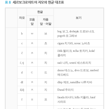
표 8
세르보크로아트어 자모와 한글 대조표
한글
자모
보기
모음
자음
앞
앞ㆍ어말
bog 보그, drobnjak 드로브냐크,
b
ㅂ
브
pogreb 포그레브
c
ㅊ
츠
cigara 치가라, novac 노바츠
čelik 첼리크, točka 토치카, kolač
č
ㅊ
치
콜라치
ć, tj
ㅊ
치
naći 나치, sestrić 세스트리치
desno 데스노, drvo 드르보, medved
d
ㄷ
드
메드베드
dž
ㅈ
지
džep 제프, narudžba 나루지바
đ,dj
ㅈ
지
Ðurađ 주라지
fasada 파사다, kifla 키플라, šaraf
f
ㅍ
프
샤라프