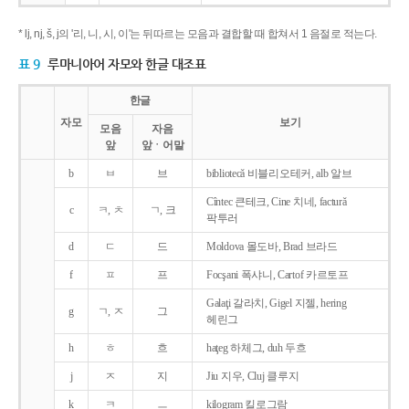
* lj, nj, š, j의 '리, 니, 시, 이'는 뒤따르는 모음과 결합할 때 합쳐서 1 음절로 적는다.
표 9
루마니아어 자모와 한글 대조표
한글
자모
보기
모음
자음
앞
앞ㆍ어말
b
ㅂ
브
bibliotecǎ 비블리오테커, alb 알브
Cîntec 큰테크, Cine 치네, facturǎ
c
ㅋ, ㅊ
ㄱ, 크
팍투러
d
ㄷ
드
Moldova 몰도바, Brad 브라드
f
ㅍ
프
Focşani 폭샤니, Cartof 카르토프
Galaţi 갈라치, Gigel 지젤, hering
g
ㄱ, ㅈ
그
헤린그
h
ㅎ
흐
haţeg 하체그, duh 두흐
j
ㅈ
지
Jiu 지우, Cluj 클루지
k
ㅋ
ㅡ
kilogram 킬로그람