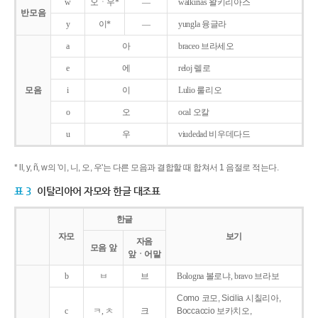
w
오ㆍ우*
―
walkirias 왈키리아스
반모음
y
이*
―
yungla 융글라
a
아
braceo 브라세오
e
에
reloj 렐로
모음
i
이
Lulio 룰리오
o
오
ocal 오칼
u
우
viudedad 비우데다드
* ll, y, ñ, w의 '이, 니, 오, 우'는 다른 모음과 결합할 때 합쳐서 1 음절로 적는다.
표 3
이탈리아어 자모와 한글 대조표
한글
자모
보기
자음
모음 앞
앞ㆍ어말
b
ㅂ
브
Bologna 볼로냐, bravo 브라보
Como 코모, Sicilia 시칠리아,
c
ㅋ, ㅊ
크
Boccaccio 보카치오,