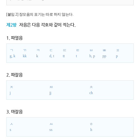
[붙임 2] 장모음의 표기는 따로 하지 않는다.
제2항
자음은 다음 각호와 같이 적는다.
1. 파열음
ㄱ
ㄲ
ㅋ
ㄷ
ㄸ
ㅌ
ㅂ
ㅃ
ㅍ
g, k
kk
k
d, t
tt
t
b, p
pp
p
2. 파찰음
ㅈ
ㅉ
ㅊ
j
jj
ch
3. 마찰음
ㅅ
ㅆ
ㅎ
s
ss
h