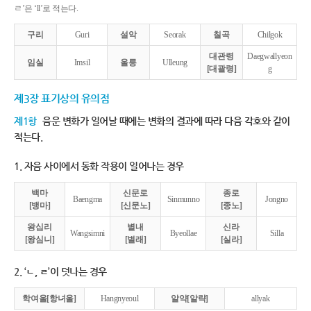
ㄹ’은 ‘ll’로 적는다.
구리
Guri
설악
Seorak
칠곡
Chilgok
대관령
Daegwallyeon
임실
Imsil
울릉
Ulleung
[대괄령]
g
제3장 표기상의 유의점
제1항
음운 변화가 일어날 때에는 변화의 결과에 따라 다음 각호와 같이
적는다.
1. 자음 사이에서 동화 작용이 일어나는 경우
백마
신문로
종로
Baengma
Sinmunno
Jongno
[뱅마]
[신문노]
[종노]
왕십리
별내
신라
Wangsimni
Byeollae
Silla
[왕심니]
[별래]
[실라]
2. ‘ㄴ, ㄹ’이 덧나는 경우
학여울[항녀울]
Hangnyeoul
알약[알략]
allyak