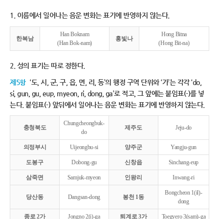
1. 이름에서 일어나는 음운 변화는 표기에 반영하지 않는다.
Han Boknam
Hong Bitna
한복남
홍빛나
(Han Bok-nam)
(Hong Bit-na)
2. 성의 표기는 따로 정한다.
제5항
‘도, 시, 군, 구, 읍, 면, 리, 동’의 행정 구역 단위와 ‘가’는 각각 ‘do,
si, gun, gu, eup, myeon, ri, dong, ga’로 적고, 그 앞에는 붙임표(-)를 넣
는다. 붙임표(-) 앞뒤에서 일어나는 음운 변화는 표기에 반영하지 않는다.
Chungcheongbuk-
충청북도
제주도
Jeju-do
do
의정부시
Uijeongbu-si
양주군
Yangju-gun
도봉구
Dobong-gu
신창읍
Sinchang-eup
삼죽면
Samjuk-myeon
인왕리
Inwang-ri
Bongcheon 1(il)-
당산동
Dangsan-dong
봉천 1동
dong
종로 2가
Jongno 2(i)-ga
퇴계로 3가
Toegyero 3(sam)-ga