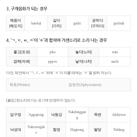
3. 구개음화가 되는 경우
해돋이
같이
굳히다
haedoji
gachi
guchida
[해도지]
[가치]
[구치다]
4. ‘ㄱ, ㄷ, ㅂ, ㅈ’이 ‘ㅎ’과 합하여 거센소리로 소리 나는 경우
좋고[조코]
joko
놓다[노타]
nota
잡혀[자펴]
japyeo
낳지[나치]
nachi
다만, 체언에서 ‘ㄱ, ㄷ, ㅂ’ 뒤에 ‘ㅎ’이 따를 때에는 ‘ㅎ’을 밝혀 적는다.
묵호(Mukho)
집현전(Jiphyeonjeon)
[붙임] 된소리되기는 표기에 반영하지 않는다.
Nakdonggan
압구정
Apgujeong
낙동강
죽변
Jukbyeon
g
Nakseongda
낙성대
합정
Hapjeong
팔당
Paldang
e