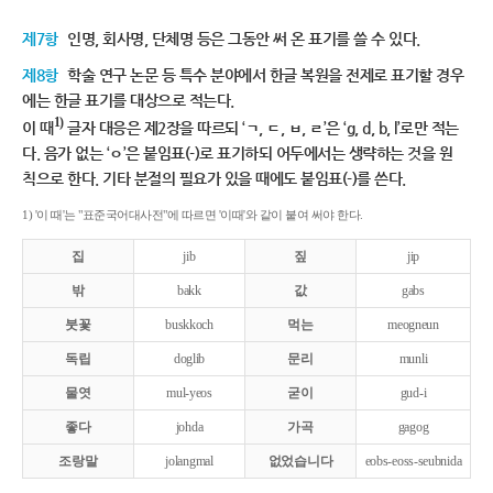
제7항
인명, 회사명, 단체명 등은 그동안 써 온 표기를 쓸 수 있다.
제8항
학술 연구 논문 등 특수 분야에서 한글 복원을 전제로 표기할 경우
에는 한글 표기를 대상으로 적는다.
1)
이 때
글자 대응은 제2장을 따르되 ‘ㄱ, ㄷ, ㅂ, ㄹ’은 ‘g, d, b, l’로만 적는
다. 음가 없는 ‘ㅇ’은 붙임표(-)로 표기하되 어두에서는 생략하는 것을 원
칙으로 한다. 기타 분절의 필요가 있을 때에도 붙임표(-)를 쓴다.
1) '이 때'는 "표준국어대사전"에 따르면 '이때'와 같이 붙여 써야 한다.
집
jib
짚
jip
밖
bakk
값
gabs
붓꽃
buskkoch
먹는
meogneun
독립
doglib
문리
munli
물엿
mul-yeos
굳이
gud-i
좋다
johda
가곡
gagog
조랑말
jolangmal
없었습니다
eobs-eoss-seubnida