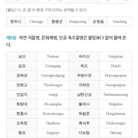
[붙임] ‘시, 군, 읍’의 행정 구역 단위는 생략할 수 있다.
청주시
Cheongju
함평군
Hampyeong
순창읍
Sunchang
제6항
자연 지물명, 문화재명, 인공 축조물명은 붙임표(-) 없이 붙여 쓴
다.
남산
Namsan
속리산
Songnisan
금강
Geumgang
독도
Dokdo
경복궁
Gyeongbokgung
무량수전
Muryangsujeon
연화교
Yeonhwagyo
극락전
Geungnakjeon
안압지
Anapji
남한산성
Namhansanseong
화랑대
Hwarangdae
불국사
Bulguksa
현충사
Hyeonchungsa
독립문
Dongnimmun
오죽헌
Ojukheon
촉석루
Chokseongnu
종묘
Jongmyo
다보탑
Dabotap