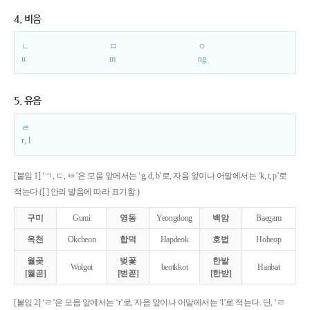
4. 비음
ㄴ
ㅁ
ㅇ
n
m
ng
5. 유음
ㄹ
r, l
[붙임 1] ‘ㄱ, ㄷ, ㅂ’은 모음 앞에서는 ‘g, d, b’로, 자음 앞이나 어말에서는 ‘k, t, p’로
적는다.([ ] 안의 발음에 따라 표기함.)
구미
Gumi
영동
Yeongdong
백암
Baegam
옥천
Okcheon
합덕
Hapdeok
호법
Hobeop
월곶
벚꽃
한밭
Wolgot
beotkkot
Hanbat
[월곧]
[벋꼳]
[한받]
[붙임 2] ‘ㄹ’은 모음 앞에서는 ‘r’로, 자음 앞이나 어말에서는 ‘l’로 적는다. 단, ‘ㄹ