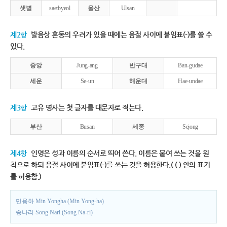
샛별
saetbyeol
울산
Ulsan
제2항
발음상 혼동의 우려가 있을 때에는 음절 사이에 붙임표(-)를 쓸 수
있다.
중앙
Jung-ang
반구대
Ban-gudae
세운
Se-un
해운대
Hae-undae
제3항
고유 명사는 첫 글자를 대문자로 적는다.
부산
Busan
세종
Sejong
제4항
인명은 성과 이름의 순서로 띄어 쓴다. 이름은 붙여 쓰는 것을 원
칙으로 하되 음절 사이에 붙임표(-)를 쓰는 것을 허용한다.( ( ) 안의 표기
를 허용함.)
민용하 Min Yongha (Min Yong-ha)
송나리 Song Nari (Song Na-ri)