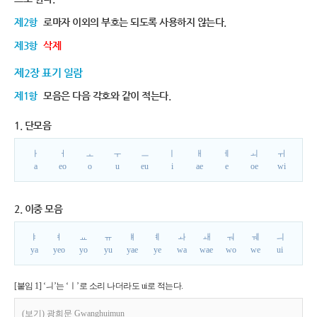
제2항
로마자 이외의 부호는 되도록 사용하지 않는다.
제3항
삭제
제2장 표기 일람
제1항
모음은 다음 각호와 같이 적는다.
1. 단모음
ㅏ
ㅓ
ㅗ
ㅜ
ㅡ
ㅣ
ㅐ
ㅔ
ㅚ
ㅟ
a
eo
o
u
eu
i
ae
e
oe
wi
2. 이중 모음
ㅑ
ㅕ
ㅛ
ㅠ
ㅒ
ㅖ
ㅘ
ㅙ
ㅝ
ㅞ
ㅢ
ya
yeo
yo
yu
yae
ye
wa
wae
wo
we
ui
[붙임 1] ‘ㅢ’는 ‘ㅣ’로 소리 나더라도 ui로 적는다.
(보기) 광희문 Gwanghuimun