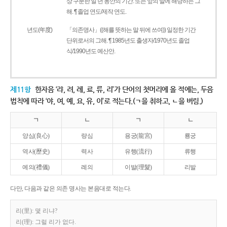
상 구분한 일 년 동안의 기간. 또는 앞의 말에 해당하는 그
해. ¶ 졸업 연도/제작 연도.
년도(年度)
「의존명사」((해를 뜻하는 말 뒤에 쓰여)) 일정한 기간
단위로서의 그해. ¶ 1985년도 출생자/1970년도 졸업
식/1990년도 예산안.
제11항
한자음 ‘랴, 려, 례, 료, 류, 리’가 단어의 첫머리에 올 적에는, 두음
법칙에 따라 ‘야, 여, 예, 요, 유, 이’로 적는다.(ㄱ을 취하고, ㄴ을 버림.)
ㄱ
ㄴ
ㄱ
ㄴ
양심(良心)
량심
용궁(龍宮)
룡궁
역사(歷史)
력사
유행(流行)
류행
예의(禮儀)
례의
이발(理髮)
리발
다만, 다음과 같은 의존 명사는 본음대로 적는다.
리(里): 몇 리냐?
리(理): 그럴 리가 없다.