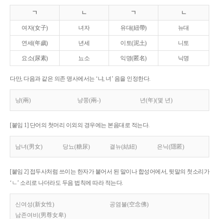
ㄱ
ㄴ
ㄱ
ㄴ
여자(女子)
녀자
유대(紐帶)
뉴대
연세(年歲)
년세
이토(泥土)
니토
요소(尿素)
뇨소
익명(匿名)
닉명
다만, 다음과 같은 의존 명사에서는 ‘냐, 녀’ 음을 인정한다.
냥(兩)
냥쭝(兩-)
년(年)(몇 년)
[붙임 1] 단어의 첫머리 이외의 경우에는 본음대로 적는다.
남녀(男女)
당뇨(糖尿)
결뉴(結紐)
은닉(隱匿)
[붙임 2] 접두사처럼 쓰이는 한자가 붙어서 된 말이나 합성어에서, 뒷말의 첫소리가
‘ㄴ’ 소리로 나더라도 두음 법칙에 따라 적는다.
신여성(新女性)
공염불(空念佛)
남존여비(男尊女卑)