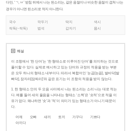
다만, ‘ㄱ, ㅂ’ 받침 뒤에서 나는 된소리는, 같은 음절이나 비슷한 음절이 겹쳐 나는
경우가 아니면 된소리로 적지 아니한다.
국수
깍두기
딱지
색시
싹둑(~싹둑)
법석
갑자기
몹시
해설
이 조항에서 ‘한 단어’는 ‘한 형태소로 이루어진 단어’를 의미하는 것으로
풀이할 수 있다. 실제로 예시하고 있는 단어와 규정의 적용을 받는 부분
은 모두 하나의 형태소 내부이다. 따라서 복합어인 ‘눈곱[눈꼽], 발바닥[발
빠닥], 잠자리[잠짜리]’와 같은 표기는 이 조항의 적용을 받지 않는다.
1. 한 형태소 안의 두 모음 사이에서 나는 된소리는 소리 나는 대로 적는
다. 예를 들어 새의 울음을 나타내는 형태소 ‘소쩍’은 ‘솟적’으로 적을 이
유가 없다. 왜냐하면 ‘솟’과 ‘적’이 의미가 있는 형태소가 아니기 때문이
다.
어깨
오빠
새끼
토끼
가꾸다
기쁘다
아끼다