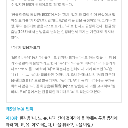
수 있지만 [의]가 원칙이므로 ‘의’로 적는다.
‘한글 마춤법 통일안(1933)’에서는 ‘긔챠, 일긔’와 같이 언어 현실에서 멀
어진 표기를 ‘기차(汽車), 일기(日氣)’로 적을 것을 규정하였다. 그러나 ‘희
망, 주의’는 [의]로 발음되므로 표기도 ‘ㅢ’로 한다고 규정하였다. ‘한글 맞
춤법(1988)’에서는 발음의 변화는 인정하면서 표기는 기존대로 유지하
였다.
‘늬’의 발음과 표기
‘늴리리, 무늬’ 등의 ‘늬’를 ‘니’로 읽지만 표기는 ‘늬’로 하는 것을 ‘ㄴ’의 음
가와 관련하여 설명하기도 한다. ‘무늬’의 ‘ㄴ’은 ‘어머니’의 ‘ㄴ’과 음가가
다르므로 이를 고려하여 ‘늬’로 적는다는 견해이다. 이에 따르면 ‘ㄴ’은
‘ㅣ(ㅑ, ㅕ, ㅛ, ㅠ)’와 결합하면 ‘어머니, 읽으니까’에서의 [니]처럼 경구개
음(硬口蓋音) [ɲ]으로 발음되지만, ‘늴리리, 무늬’ 등의 ‘늬’에서는 구개음
화하지 않은 ‘ㄴ’, 곧 치경음(齒莖音) [n]으로 발음된다. 이를 고려하여 ‘늴
리리, 무늬’ 등에서는 전통적인 표기대로 ‘늬’로 적는다고 본다.
제5절 두음 법칙
제10항
한자음 ‘녀, 뇨, 뉴, 니’가 단어 첫머리에 올 적에는, 두음 법칙에
따라 ‘여, 요, 유, 이’로 적는다. (ㄱ을 취하고, ㄴ을 버림.)