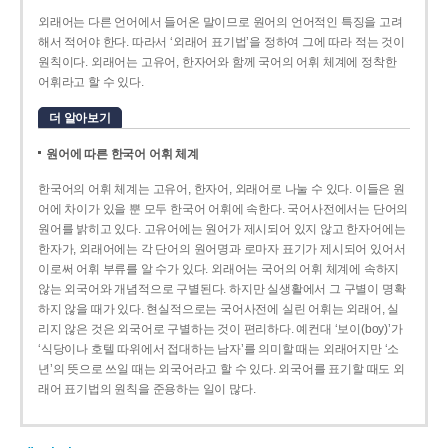
외래어는 다른 언어에서 들어온 말이므로 원어의 언어적인 특징을 고려
해서 적어야 한다. 따라서 ‘외래어 표기법’을 정하여 그에 따라 적는 것이
원칙이다. 외래어는 고유어, 한자어와 함께 국어의 어휘 체계에 정착한
어휘라고 할 수 있다.
더 알아보기
원어에 따른 한국어 어휘 체계
한국어의 어휘 체계는 고유어, 한자어, 외래어로 나눌 수 있다. 이들은 원
어에 차이가 있을 뿐 모두 한국어 어휘에 속한다. 국어사전에서는 단어의
원어를 밝히고 있다. 고유어에는 원어가 제시되어 있지 않고 한자어에는
한자가, 외래어에는 각 단어의 원어명과 로마자 표기가 제시되어 있어서
이로써 어휘 부류를 알 수가 있다. 외래어는 국어의 어휘 체계에 속하지
않는 외국어와 개념적으로 구별된다. 하지만 실생활에서 그 구별이 명확
하지 않을 때가 있다. 현실적으로는 국어사전에 실린 어휘는 외래어, 실
리지 않은 것은 외국어로 구별하는 것이 편리하다. 예컨대 ‘보이(boy)’가
‘식당이나 호텔 따위에서 접대하는 남자’를 의미할 때는 외래어지만 ‘소
년’의 뜻으로 쓰일 때는 외국어라고 할 수 있다. 외국어를 표기할 때도 외
래어 표기법의 원칙을 준용하는 일이 많다.