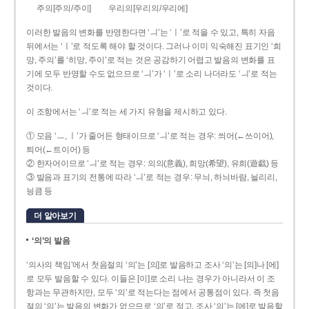
주의[주의/주이]
우리의[우리의/우리에]
이러한 발음의 변화를 반영한다면 ‘ㅢ’는 ‘ㅣ’로 적을 수 있고, 특히 자음
뒤에서는 ‘ㅣ’로 적도록 해야 할 것이다. 그러나 이미 익숙해진 표기인 ‘희
망, 주의’를 ‘히망, 주이’로 적는 것은 공감하기 어렵고 발음의 변화를 표
기에 모두 반영할 수도 없으므로 ‘ㅢ’가 ‘ㅣ’로 소리 나더라도 ‘ㅢ’로 적는
것이다.
이 조항에서는 ‘ㅢ’로 적는 세 가지 유형을 제시하고 있다.
① 모음 ‘ㅡ, ㅣ’가 줄어든 형태이므로 ‘ㅢ’로 적는 경우: 씌어(←쓰이어),
틔어(←트이어) 등
② 한자어이므로 ‘ㅢ’로 적는 경우: 의의(意義), 희망(希望), 유희(遊戱) 등
③ 발음과 표기의 전통에 따라 ‘ㅢ’로 적는 경우: 무늬, 하늬바람, 늴리리,
닁큼 등
더 알아보기
‘의’의 발음
‘의사의 책임’에서 첫음절의 ‘의’는 [의]로 발음하고 조사 ‘의’는 [의]나 [에]
로 모두 발음할 수 있다. 이들은 [이]로 소리 나는 경우가 아니라서 이 조
항과는 무관하지만, 모두 ‘의’로 적는다는 점에서 공통점이 있다. 즉 첫음
절의 ‘의’는 발음의 변화가 없으므로 ‘의’로 적고, 조사 ‘의’는 [에]로 발음할