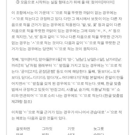
③ 모음으로 시작하는 실질 형태소가 뒤에 올 때: 젖어미[저더미]
이 조항에서는 이 가운데 ‘ㄷ’으로 적을 뚜렷한 까닭이 없는 경우에는
‘ㅅ’으로 적는다고 규정하고 있다. 다만 그 예시에서 보듯이 이는 다른 자
음으로 적을 근거가 없는 경우에도 적용된다. ‘밭, 빚, 꽃’ 등과 같이 다른
자음으로 적을 뚜렷한 까닭이 있는 경우에는 그에 따라 ‘ㅌ, ㅈ, ㅊ’ 등으
로 적지만, ‘낫, 빗’ 등과 같이 ‘ㄷ’이나 다른 자음으로 적을 뚜렷한 근거가
없는 경우는 ‘ㅅ’으로 적는 것이다. 다음과 같이 ‘ㄷ’으로 적을 뚜렷한 근
거가 있는 경우에는 당연히 ‘ㄷ’으로 적는 것이 원칙이다.
첫째, ‘맏이[마지], 맏아들[마다들]’의 ‘맏-’, ‘낟[낟ː], 낟알[나ː달], 낟가리[낟ː
까리]’의 ‘낟’처럼 원래부터 ‘ㄷ’ 받침을 가지고 있는 경우에는 ‘ㄷ’으로 적
는다. ‘곧이[고지], 곧장[곧짱]’ 등도 이에 해당한다. 둘째, ‘돋보다(←도두
보다), 딛다(←디디다), 얻다가(←어디에다가)’처럼 본말에서 준말이 만들
어지면서 ‘ㄷ’ 받침을 갖게 된 경우에도 ‘ㄷ’으로 적는다. 셋째, 한글 맞춤
법에서 규정하고 있듯이 ‘반짇고리, 사흗날, 숟가락, 이튿날’처럼 ‘ㄹ’ 소
리와 연관되어 ‘ㄷ’으로 소리 나는 경우에도 ‘ㄷ’으로 적는다.(한글 맞춤법
제29항 참조)
이처럼 ‘ㄷ’으로 적을 근거가 있는 경우가 아니어서 관습대로 ‘ㅅ’으로 적
는 예로는 다음과 같은 것들이 있다.
걸핏하면
그까짓
기껏
놋그릇
덧셈
빗장
삿대
숫접다