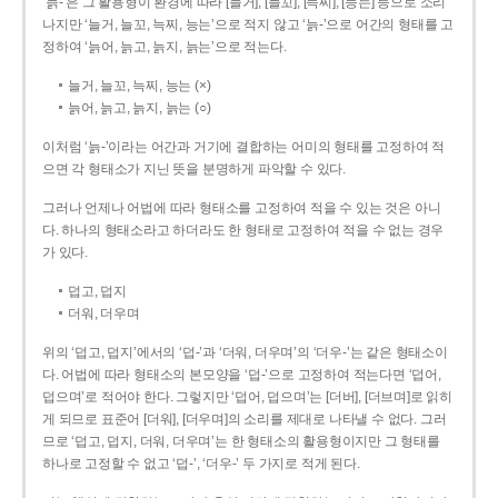
‘늙-’은 그 활용형이 환경에 따라 [늘거], [늘꼬], [늑찌], [능는] 등으로 소리
나지만 ‘늘거, 늘꼬, 늑찌, 능는’으로 적지 않고 ‘늙-’으로 어간의 형태를 고
정하여 ‘늙어, 늙고, 늙지, 늙는’으로 적는다.
늘거, 늘꼬, 늑찌, 능는 (×)
늙어, 늙고, 늙지, 늙는 (○)
이처럼 ‘늙-­’이라는 어간과 거기에 결합하는 어미의 형태를 고정하여 적
으면 각 형태소가 지닌 뜻을 분명하게 파악할 수 있다.
그러나 언제나 어법에 따라 형태소를 고정하여 적을 수 있는 것은 아니
다. 하나의 형태소라고 하더라도 한 형태로 고정하여 적을 수 없는 경우
가 있다.
덥고, 덥지
더워, 더우며
위의 ‘덥고, 덥지’에서의 ‘덥-­’과 ‘더워, 더우며’의 ‘더우-­’는 같은 형태소이
다. 어법에 따라 형태소의 본모양을 ‘덥-­’으로 고정하여 적는다면 ‘덥어,
덥으며’로 적어야 한다. 그렇지만 ‘덥어, 덥으며’는 [더버], [더브며]로 읽히
게 되므로 표준어 [더워], [더우며]의 소리를 제대로 나타낼 수 없다. 그러
므로 ‘덥고, 덥지, 더워, 더우며’는 한 형태소의 활용형이지만 그 형태를
하나로 고정할 수 없고 ‘덥-’, ‘더우-’ 두 가지로 적게 된다.