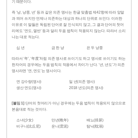
기 때문이다.
즉 ‘냥, 냥쭝, 년’ 등과 같은 의존 명사는 한글 맞춤법 제42항에 따라 앞말
과 띄어 쓰지만 언제나 의존하는 대상과 하나의 단위로 쓰인다. 이러한
이유로 이 말들은 독립된 단어로 잘 인식되지 않고, 그 결과 단어의 첫머
리에도 ‘연도, 열반’ 등과 달리 두음 법칙이 적용되지 않는다. 따라서 소리
나는 대로 적는다.
십 년
금 한 냥
은 두 냥쭝
따라서 ‘年’, ‘年度’처럼 의존 명사로 쓰이기도 하고 명사로 쓰이기도 하는
한자어의 경우에는 두음 법칙의 적용에서 차이가 난다. ‘년, 년도’가 의존
명사라면 ‘연, 연도’는 명사이다.
연 강수량(명사)
일 년(의존 명사)
생산 연도(명사)
2018 년도(의존 명사)
[붙임 1]
단어의 첫머리가 아닌 경우에는 두음 법칙이 적용되지 않으므로
본음대로 적는 것이다.
소녀(少女)
만년(晩年)
배뇨(排尿)
비구니(比丘尼)
운니(雲泥)
탐닉(耽溺)