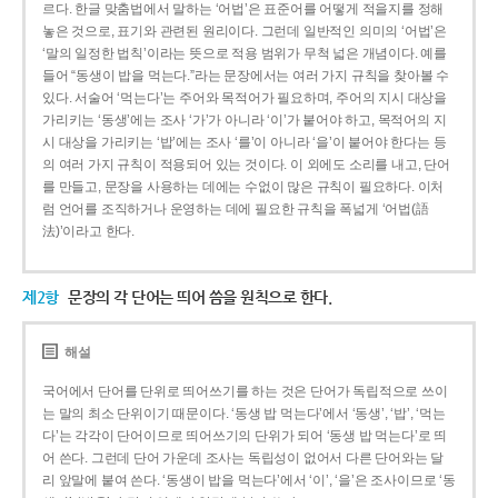
르다. 한글 맞춤법에서 말하는 ‘어법’은 표준어를 어떻게 적을지를 정해
놓은 것으로, 표기와 관련된 원리이다. 그런데 일반적인 의미의 ‘어법’은
‘말의 일정한 법칙’이라는 뜻으로 적용 범위가 무척 넓은 개념이다. 예를
들어 “동생이 밥을 먹는다.”라는 문장에서는 여러 가지 규칙을 찾아볼 수
있다. 서술어 ‘먹는다’는 주어와 목적어가 필요하며, 주어의 지시 대상을
가리키는 ‘동생’에는 조사 ‘가’가 아니라 ‘이’가 붙어야 하고, 목적어의 지
시 대상을 가리키는 ‘밥’에는 조사 ‘를’이 아니라 ‘을’이 붙어야 한다는 등
의 여러 가지 규칙이 적용되어 있는 것이다. 이 외에도 소리를 내고, 단어
를 만들고, 문장을 사용하는 데에는 수없이 많은 규칙이 필요하다. 이처
럼 언어를 조직하거나 운영하는 데에 필요한 규칙을 폭넓게 ‘어법(語
法)’이라고 한다.
제2항
문장의 각 단어는 띄어 씀을 원칙으로 한다.
해설
국어에서 단어를 단위로 띄어쓰기를 하는 것은 단어가 독립적으로 쓰이
는 말의 최소 단위이기 때문이다. ‘동생 밥 먹는다’에서 ‘동생’, ‘밥’, ‘먹는
다’는 각각이 단어이므로 띄어쓰기의 단위가 되어 ‘동생 밥 먹는다’로 띄
어 쓴다. 그런데 단어 가운데 조사는 독립성이 없어서 다른 단어와는 달
리 앞말에 붙여 쓴다. ‘동생이 밥을 먹는다’에서 ‘이’, ‘을’은 조사이므로 ‘동