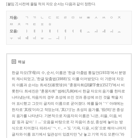
[붙임 2] 사전에 올릴 적의 자모 순서는 다음과 같이 정한다.
자음:
ㄱ
ㄲ
ㄴ
ㄷ
ㄸ
ㄹ
ㅁ
ㅂ
ㅃ
ㅅ
ㅆ
ㅇ
ㅈ
ㅉ
ㅊ
ㅋ
ㅌ
ㅍ
ㅎ
모음:
ㅏ
ㅐ
ㅑ
ㅒ
ㅓ
ㅔ
ㅕ
ㅖ
ㅗ
ㅘ
ㅙ
ㅚ
ㅛ
ㅜ
ㅝ
ㅞ
ㅟ
ㅠ
ㅡ
ㅢ
ㅣ
해설
한글 자모(字母)의 수, 순서, 이름은 ‘한글 마춤법 통일안(1933)’에서 분명
히 제시되었고, ‘한글 맞춤법(1988)’도 이를 이어받았다. 이 가운데 자모
의 이름과 순서는 최세진(崔世珍)의 “훈몽자회(訓蒙字會)(1527)”에서 비
롯한다. 최세진은 “훈몽자회” 범례(凡例)에서 한글 자모의 음가를 한자로
나타냈는데, 자음자의 경우 초성에 쓰인 것과 종성에 쓰인 것을 짝을 지
어 표시했고 그것이 글자의 이름으로 굳어졌다. 예를 들어 ‘ㄱ’ 아래에는
한자로 ‘其役’이라고 적었는데, ‘其(기)’는 초성의 음가를, ‘役(역)’은 종성
의 음가를 나타낸다. 기본적으로 자음자의 이름은 ‘니은, 리을, 미음, 비
읍’ 등과 같이 ‘ㅣㅡ’ 모음을 바탕으로 각 자음이 초성, 종성에 놓이는 방
식으로 지어졌다. 따라서 ‘ㄱ, ㄷ, ㅅ’도 ‘기윽, 디읃, 시읏’으로 해야 나머지
글자와 이름 표기에서 일관성이 있겠지만 “낫 놓고 기역 자도 모른다.”라