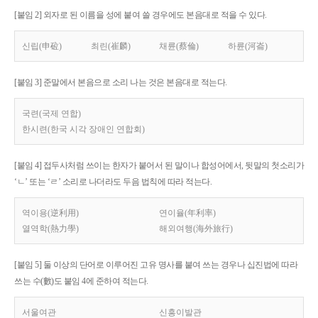
[붙임 2] 외자로 된 이름을 성에 붙여 쓸 경우에도 본음대로 적을 수 있다.
신립(申砬)
최린(崔麟)
채륜(蔡倫)
하륜(河崙)
[붙임 3] 준말에서 본음으로 소리 나는 것은 본음대로 적는다.
국련(국제 연합)
한시련(한국 시각 장애인 연합회)
[붙임 4] 접두사처럼 쓰이는 한자가 붙어서 된 말이나 합성어에서, 뒷말의 첫소리가
‘ㄴ’ 또는 ‘ㄹ’ 소리로 나더라도 두음 법칙에 따라 적는다.
역이용(逆利用)
연이율(年利率)
열역학(熱力學)
해외여행(海外旅行)
[붙임 5] 둘 이상의 단어로 이루어진 고유 명사를 붙여 쓰는 경우나 십진법에 따라
쓰는 수(數)도 붙임 4에 준하여 적는다.
서울여관
신흥이발관