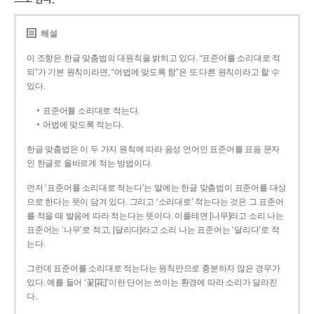
해설
이 조항은 한글 맞춤법의 대원칙을 밝히고 있다. “표준어를 소리대로 적
되”가 기본 원칙이라면, “어법에 맞도록 함”은 또 다른 원칙이라고 할 수
있다.
표준어를 소리대로 적는다.
어법에 맞도록 적는다.
한글 맞춤법은 이 두 가지 원칙에 따라 음성 언어인 표준어를 표음 문자
인 한글로 올바르게 적는 방법이다.
먼저 ‘표준어를 소리대로 적는다’는 말에는 한글 맞춤법이 표준어를 대상
으로 한다는 뜻이 담겨 있다. 그리고 ‘소리대로’ 적는다는 것은 그 표준어
를 적을 때 발음에 따라 적는다는 뜻이다. 이를테면 [나무]라고 소리 나는
표준어는 ‘나무’로 적고, [달리다]라고 소리 나는 표준어는 ‘달리다’로 적
는다.
그런데 표준어를 소리대로 적는다는 원칙만으로 충분하지 않은 경우가
있다. 예를 들어 ‘꽃[花]’이란 단어는 쓰이는 환경에 따라 소리가 달라진
다.