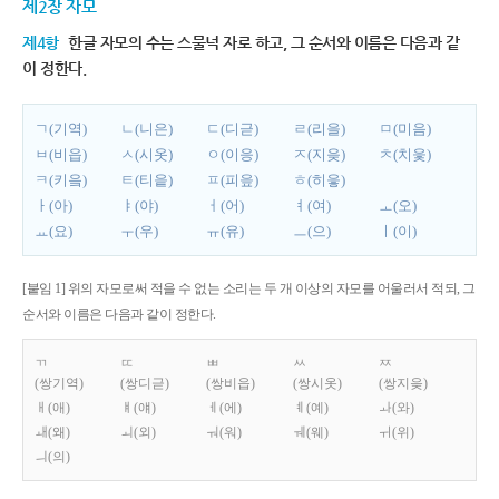
제2장 자모
제4항
한글 자모의 수는 스물넉 자로 하고, 그 순서와 이름은 다음과 같
이 정한다.
ㄱ(기역)
ㄴ(니은)
ㄷ(디귿)
ㄹ(리을)
ㅁ(미음)
ㅂ(비읍)
ㅅ(시옷)
ㅇ(이응)
ㅈ(지읒)
ㅊ(치읓)
ㅋ(키읔)
ㅌ(티읕)
ㅍ(피읖)
ㅎ(히읗)
ㅏ(아)
ㅑ(야)
ㅓ(어)
ㅕ(여)
ㅗ(오)
ㅛ(요)
ㅜ(우)
ㅠ(유)
ㅡ(으)
ㅣ(이)
[붙임 1] 위의 자모로써 적을 수 없는 소리는 두 개 이상의 자모를 어울러서 적되, 그
순서와 이름은 다음과 같이 정한다.
ㄲ
ㄸ
ㅃ
ㅆ
ㅉ
(쌍기역)
(쌍디귿)
(쌍비읍)
(쌍시옷)
(쌍지읒)
ㅐ(애)
ㅒ(얘)
ㅔ(에)
ㅖ(예)
ㅘ(와)
ㅙ(왜)
ㅚ(외)
ㅝ(워)
ㅞ(웨)
ㅟ(위)
ㅢ(의)