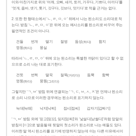
이와 마찬가지로 위의 ‘어깨, 오빠, 새끼, 토끼, 가꾸다, 기쁘다, 아끼다’를
‘엇개, 옵바, 샛기, 톳기, 갓구다, 깃브다, 앗기다’로 적을 근거는 없다.
2. 또한 한 형태소에서 ‘ㄴ, ㄹ, ㅁ, ㅇ’ 뒤에서 나는 된소리도 소리대로 적
는다. 받침 ‘ㄴ, ㄹ, ㅁ, ㅇ’은 뒤에 오는 예사소리를 된소리로 바꾸어 주는
필연적인 조건이 아니다.
건들
번개
딸기
절벙
듬성
함지
(하다)
껑둥
뭉실
(하다)
따라서 ‘ㄴ, ㄹ, ㅁ, ㅇ’ 뒤에 오는 된소리는 특별한 까닭이 있다고 할 수 없
으므로 소리 나는 대로 표기한다.
건뜻
번쩍
딸꾹
절뚝
듬뿍
함빡
(거리다)
껑뚱
뭉뚱
(하다)
(그리다)
그렇지만 ‘ㄱ, ㅂ’ 받침 뒤에 연결되는 ‘ㄱ, ㄷ, ㅂ, ㅅ, ㅈ’은 언제나 된소리
로 소리 나므로 이러한 경우에는 된소리로 표기하지 않는다.
늑대[늑때]
낙지[낙찌]
접시[접씨]
갑자기[갑짜기]
‘ㄱ, ㅂ’ 받침 외에 ‘믿고[믿꼬], 잊지[읻찌]’와 ‘낯설다[낟썰다]’처럼 앞말의
받침이 [ㄷ]으로 발음될 때 뒷말의 첫소리가 된소리로 나는 예들도 있다.
이러한 말 역시 된소리를 표기에 반영하지 않는데 이는 다른 이유에서이