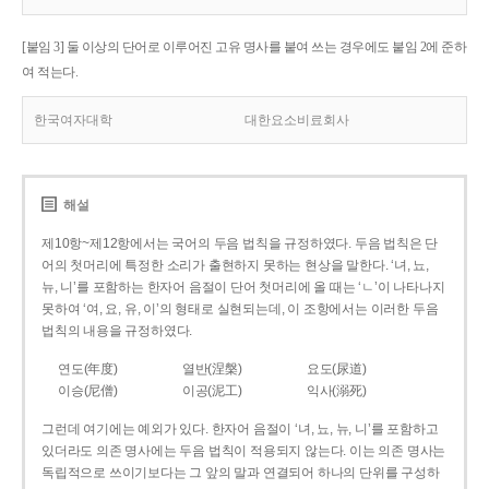
[붙임 3] 둘 이상의 단어로 이루어진 고유 명사를 붙여 쓰는 경우에도 붙임 2에 준하
여 적는다.
한국여자대학
대한요소비료회사
해설
제10항~제12항에서는 국어의 두음 법칙을 규정하였다. 두음 법칙은 단
어의 첫머리에 특정한 소리가 출현하지 못하는 현상을 말한다. ‘녀, 뇨,
뉴, 니’를 포함하는 한자어 음절이 단어 첫머리에 올 때는 ‘ㄴ’이 나타나지
못하여 ‘여, 요, 유, 이’의 형태로 실현되는데, 이 조항에서는 이러한 두음
법칙의 내용을 규정하였다.
연도(年度)
열반(涅槃)
요도(尿道)
이승(尼僧)
이공(泥工)
익사(溺死)
그런데 여기에는 예외가 있다. 한자어 음절이 ‘녀, 뇨, 뉴, 니’를 포함하고
있더라도 의존 명사에는 두음 법칙이 적용되지 않는다. 이는 의존 명사는
독립적으로 쓰이기보다는 그 앞의 말과 연결되어 하나의 단위를 구성하