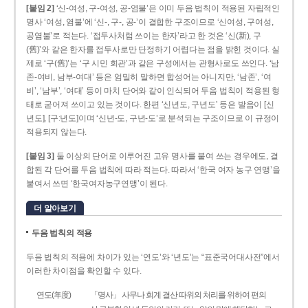
[붙임 2]
‘신-여성, 구-여성, 공-염불’은 이미 두음 법칙이 적용된 자립적인
명사 ‘여성, 염불’에 ‘신-, 구-, 공-’이 결합한 구조이므로 ‘신여성, 구여성,
공염불’로 적는다. ‘접두사처럼 쓰이는 한자’라고 한 것은 ‘신(新), 구
(舊)’와 같은 한자를 접두사로만 단정하기 어렵다는 점을 밝힌 것이다. 실
제로 ‘구(舊)’는 ‘구 시민 회관’과 같은 구성에서는 관형사로도 쓰인다. ‘남
존­-여비, 남부-­여대’ 등은 엄밀히 말하면 합성어는 아니지만, ‘남존’, ‘여
비’, ‘남부’, ‘여대’ 등이 마치 단어와 같이 인식되어 두음 법칙이 적용된 형
태로 굳어져 쓰이고 있는 것이다. 한편 ‘신년도, 구년도’ 등은 발음이 [신
년도], [구ː년도]이며 ‘신년­-도, 구년-­도’로 분석되는 구조이므로 이 규정이
적용되지 않는다.
[붙임 3]
둘 이상의 단어로 이루어진 고유 명사를 붙여 쓰는 경우에도, 결
합된 각 단어를 두음 법칙에 따라 적는다. 따라서 ‘한국 여자 농구 연맹’을
붙여서 쓰면 ‘한국여자농구연맹’이 된다.
더 알아보기
두음 법칙의 적용
두음 법칙의 적용에 차이가 있는 ‘연도’와 ‘년도’는 “표준국어대사전”에서
이러한 차이점을 확인할 수 있다.
연도(年度)
「명사」 사무나 회계 결산 따위의 처리를 위하여 편의