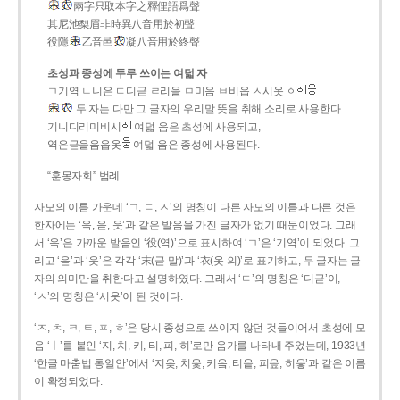
兩字只取本字之釋俚語爲聲
其尼池梨眉非時異八音用於初聲
役隱
乙音邑
凝八音用於終聲
초성과 종성에 두루 쓰이는 여덟 자
ㄱ기역 ㄴ니은 ㄷ디귿 ㄹ리을 ㅁ미음 ㅂ비읍 ㅅ시옷 ㆁ
두 자는 다만 그 글자의 우리말 뜻을 취해 소리로 사용한다.
기니디리미비시
여덟 음은 초성에 사용되고,
역은귿을음읍옷
여덟 음은 종성에 사용된다.
“훈몽자회” 범례
자모의 이름 가운데 ‘ㄱ, ㄷ, ㅅ’의 명칭이 다른 자모의 이름과 다른 것은
한자에는 ‘윽, 읃, 읏’과 같은 발음을 가진 글자가 없기 때문이었다. 그래
서 ‘윽’은 가까운 발음인 ‘役(역)’으로 표시하여 ‘ㄱ’은 ‘기역’이 되었다. 그
리고 ‘읃’과 ‘읏’은 각각 ‘末(귿 말)’과 ‘衣(옷 의)’로 표기하고, 두 글자는 글
자의 의미만을 취한다고 설명하였다. 그래서 ‘ㄷ’의 명칭은 ‘디귿’이,
‘ㅅ’의 명칭은 ‘시옷’이 된 것이다.
‘ㅈ, ㅊ, ㅋ, ㅌ, ㅍ, ㅎ’은 당시 종성으로 쓰이지 않던 것들이어서 초성에 모
음 ‘ㅣ’를 붙인 ‘지, 치, 키, 티, 피, 히’로만 음가를 나타내 주었는데, 1933년
‘한글 마춤법 통일안’에서 ‘지읒, 치읓, 키읔, 티읕, 피읖, 히읗’과 같은 이름
이 확정되었다.