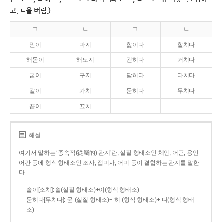
고, ㄴ을 버림.)
ㄱ
ㄴ
ㄱ
ㄴ
맏이
마지
핥이다
할치다
해돋이
해도지
걷히다
거치다
굳이
구지
닫히다
다치다
같이
가치
묻히다
무치다
끝이
끄치
해설
여기서 말하는 ‘종속적(從屬的) 관계’란, 실질 형태소인 체언, 어근, 용언
어간 등에 형식 형태소인 조사, 접미사, 어미 등이 결합하는 관계를 말한
다.
솥이[소치]: 솥(실질 형태소)+이(형식 형태소)
묻히다[무치다]: 묻­-(실질 형태소)+­-히­-(형식 형태소)+-다(형식 형태
소)