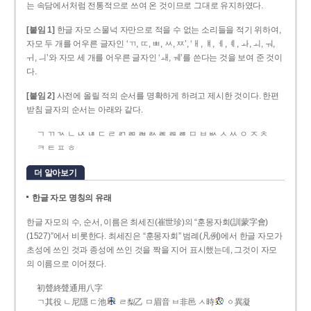
는 속담에서처럼 전통적으로 쓰여 온 것이므로 그대로 유지하였다.
[붙임 1]
한글 자모 스물넉 자만으로 적을 수 없는 소리들을 적기 위하여,
자모 두 개를 어우른 글자인 ‘ㄲ, ㄸ, ㅃ, ㅆ, ㅉ’, ‘ㅐ, ㅒ, ㅔ, ㅖ, ㅘ, ㅚ, ㅝ,
ㅟ, ㅢ’와 자모 세 개를 어우른 글자인 ‘ㅙ, ㅞ’를 쓴다는 것을 보여 준 것이
다.
[붙임 2]
사전에 올릴 적의 순서를 명확하게 하려고 제시한 것이다. 한편
받침 글자의 순서는 아래와 같다.
ㄱ ㄲ ㄳ ㄴ ㄵ ㄶ ㄷ ㄹ ㄺ ㄻ ㄼ ㄽ ㄾ ㄿ ㅀ ㅁ ㅂ ㅄ ㅅ ㅆ ㅇ ㅈ ㅊ
ㅋ ㅌ ㅍ ㅎ
더 알아보기
한글 자모 명칭의 유래
한글 자모의 수, 순서, 이름은 최세진(崔世珍)의 “훈몽자회(訓蒙字會)
(1527)”에서 비롯한다. 최세진은 “훈몽자회” 범례(凡例)에서 한글 자모가
초성에 쓰인 것과 종성에 쓰인 것을 짝을 지어 표시했는데, 그것이 자모
의 이름으로 이어졌다.
初聲終聲通用八字
ㄱ其役 ㄴ尼隱 ㄷ池
ㄹ梨乙 ㅁ眉音 ㅂ非邑 ㅅ時
ㆁ異凝