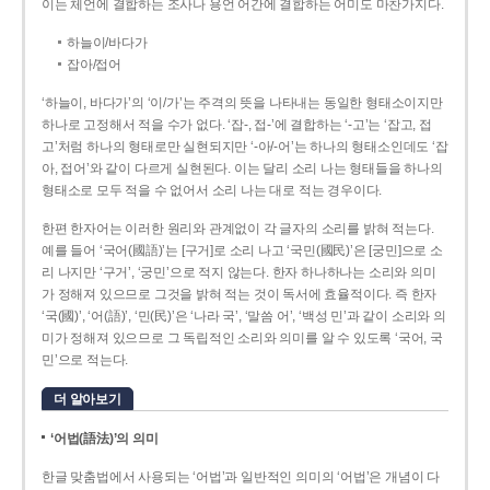
이는 체언에 결합하는 조사나 용언 어간에 결합하는 어미도 마찬가지다.
하늘이/바다가
잡아/접어
‘하늘이, 바다가’의 ‘이/가’는 주격의 뜻을 나타내는 동일한 형태소이지만
하나로 고정해서 적을 수가 없다. ‘잡-, 접-’에 결합하는 ‘-고’는 ‘잡고, 접
고’처럼 하나의 형태로만 실현되지만 ‘-아/-어’는 하나의 형태소인데도 ‘잡
아, 접어’와 같이 다르게 실현된다. 이는 달리 소리 나는 형태들을 하나의
형태소로 모두 적을 수 없어서 소리 나는 대로 적는 경우이다.
한편 한자어는 이러한 원리와 관계없이 각 글자의 소리를 밝혀 적는다.
예를 들어 ‘국어(國語)’는 [구거]로 소리 나고 ‘국민(國民)’은 [궁민]으로 소
리 나지만 ‘구거’, ‘궁민’으로 적지 않는다. 한자 하나하나는 소리와 의미
가 정해져 있으므로 그것을 밝혀 적는 것이 독서에 효율적이다. 즉 한자
‘국(國)’, ‘어(語)’, ‘민(民)’은 ‘나라 국’, ‘말씀 어’, ‘백성 민’과 같이 소리와 의
미가 정해져 있으므로 그 독립적인 소리와 의미를 알 수 있도록 ‘국어, 국
민’으로 적는다.
더 알아보기
‘어법(語法)’의 의미
한글 맞춤법에서 사용되는 ‘어법’과 일반적인 의미의 ‘어법’은 개념이 다