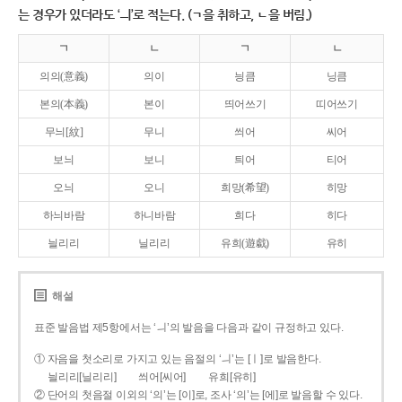
는 경우가 있더라도 ‘ㅢ’로 적는다. (ㄱ을 취하고, ㄴ을 버림.)
ㄱ
ㄴ
ㄱ
ㄴ
의의(意義)
의이
닁큼
닝큼
본의(本義)
본이
띄어쓰기
띠어쓰기
무늬[紋]
무니
씌어
씨어
보늬
보니
틔어
티어
오늬
오니
희망(希望)
히망
하늬바람
하니바람
희다
히다
늴리리
닐리리
유희(遊戱)
유히
해설
표준 발음법 제5항에서는 ‘ㅢ’의 발음을 다음과 같이 규정하고 있다.
① 자음을 첫소리로 가지고 있는 음절의 ‘ㅢ’는 [ㅣ]로 발음한다.
늴리리[닐리리]
씌어[씨어]
유희[유히]
② 단어의 첫음절 이외의 ‘의’는 [이]로, 조사 ‘의’는 [에]로 발음할 수 있다.