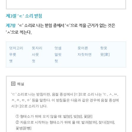
제3절 'ㄷ' 소리 받침
제7항
‘ㄷ’ 소리로 나는 받침 중에서 ‘ㄷ’으로 적을 근거가 없는 것은
‘ㅅ’으로 적는다.
덧저고리
돗자리
엇셈
웃어른
핫옷
무릇
사뭇
얼핏
자칫하면
뭇[衆]
옛
첫
헛
해설
‘ㄷ’ 소리로 나는 받침이란, 음절 종성에서 [ㄷ]으로 소리 나는 ‘ㄷ, ㅅ, ㅆ,
ㅈ, ㅊ, ㅌ, ㅎ’ 등을 말한다. 이 받침들은 다음과 같은 경우에 음절 종성에
서 [ㄷ]으로 소리가 난다.
① 형태소가 뒤에 오지 않을 때: 밭[받], 빚[빋], 꽃[꼳]
② 자음으로 시작하는 형태소가 뒤에 올 때: 밭과[받꽈], 젖다[젇따],
꽃병[꼳뼝]