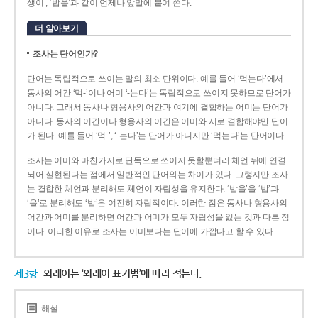
생이’, ‘밥을’과 같이 언제나 앞말에 붙여 쓴다.
더 알아보기
조사는 단어인가?
단어는 독립적으로 쓰이는 말의 최소 단위이다. 예를 들어 ‘먹는다’에서
동사의 어간 ‘먹-­’이나 어미 ‘­-는다’는 독립적으로 쓰이지 못하므로 단어가
아니다. 그래서 동사나 형용사의 어간과 여기에 결합하는 어미는 단어가
아니다. 동사의 어간이나 형용사의 어간은 어미와 서로 결합해야만 단어
가 된다. 예를 들어 ‘먹-’, ‘-는다’는 단어가 아니지만 ‘먹는다’는 단어이다.
조사는 어미와 마찬가지로 단독으로 쓰이지 못할뿐더러 체언 뒤에 연결
되어 실현된다는 점에서 일반적인 단어와는 차이가 있다. 그렇지만 조사
는 결합한 체언과 분리해도 체언이 자립성을 유지한다. ‘밥을’을 ‘밥’과
‘을’로 분리해도 ‘밥’은 여전히 자립적이다. 이러한 점은 동사나 형용사의
어간과 어미를 분리하면 어간과 어미가 모두 자립성을 잃는 것과 다른 점
이다. 이러한 이유로 조사는 어미보다는 단어에 가깝다고 할 수 있다.
제3항
외래어는 ‘외래어 표기법’에 따라 적는다.
해설