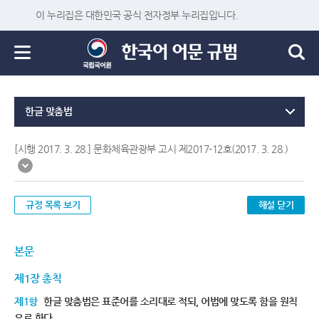
이 누리집은 대한민국 공식 전자정부 누리집입니다.
한글 맞춤법
[시행 2017. 3. 28.] 문화체육관광부 고시 제2017-12호(2017. 3. 28.)
규정 목록 보기
해설 닫기
본문
제1장 총칙
제1항
한글 맞춤법은 표준어를 소리대로 적되, 어법에 맞도록 함을 원칙
으로 한다.