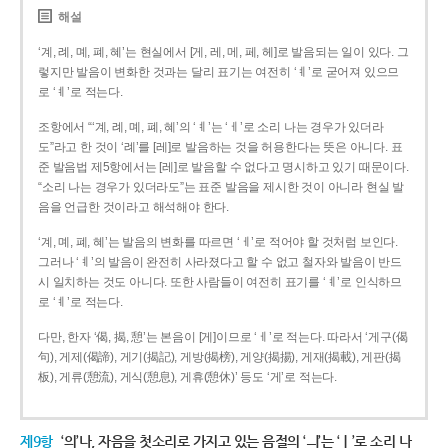
해설
‘계, 례, 몌, 폐, 혜’는 현실에서 [게, 레, 메, 페, 헤]로 발음되는 일이 있다. 그
렇지만 발음이 변화한 것과는 달리 표기는 여전히 ‘ㅖ’로 굳어져 있으므
로 ‘ㅖ’로 적는다.
조항에서 “‘계, 례, 몌, 폐, 혜’의 ‘ㅖ’는 ‘ㅔ’로 소리 나는 경우가 있더라
도”라고 한 것이 ‘례’를 [레]로 발음하는 것을 허용한다는 뜻은 아니다. 표
준 발음법 제5항에서는 [레]로 발음할 수 없다고 명시하고 있기 때문이다.
“소리 나는 경우가 있더라도”는 표준 발음을 제시한 것이 아니라 현실 발
음을 언급한 것이라고 해석해야 한다.
‘계, 몌, 폐, 혜’는 발음의 변화를 따르면 ‘ㅔ’로 적어야 할 것처럼 보인다.
그러나 ‘ㅖ’의 발음이 완전히 사라졌다고 할 수 없고 철자와 발음이 반드
시 일치하는 것도 아니다. 또한 사람들이 여전히 표기를 ‘ㅖ’로 인식하므
로 ‘ㅖ’로 적는다.
다만, 한자 ‘偈, 揭, 憩’는 본음이 [게]이므로 ‘ㅔ’로 적는다. 따라서 ‘게구(偈
句), 게제(偈諦), 게기(揭記), 게방(揭榜), 게양(揭揚), 게재(揭載), 게판(揭
板), 게류(憩流), 게식(憩息), 게휴(憩休)’ 등도 ‘게’로 적는다.
제9항
‘의’나, 자음을 첫소리로 가지고 있는 음절의 ‘ㅢ’는 ‘ㅣ’로 소리 나