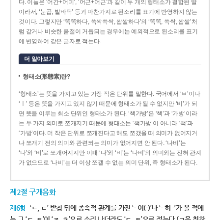
다. 이들은 ‘어간+어미’, ‘어근+어근’과 같이 두 개의 형태소가 결합된 말
이라서, ‘눈곱, 발바닥’ 등과 마찬가지로 된소리를 표기에 반영하지 않는
것이다. 그렇지만 ‘똑똑하다, 쓱싹쓱싹, 쌉쌀하다’의 ‘똑똑, 쓱싹, 쌉쌀’처
럼 같거나 비슷한 음절이 거듭되는 경우에는 예외적으로 된소리를 표기
에 반영하여 같은 글자로 적는다.
더 알아보기
형태소(形態素)란?
‘형태소’는 뜻을 가지고 있는 가장 작은 단위를 말한다. 국어에서 ‘ㅂ’이나
‘ㅣ’ 등은 뜻을 가지고 있지 않기 때문에 형태소가 될 수 없지만 ‘비’가 되
면 뜻을 이루는 최소 단위인 형태소가 된다. ‘책가방’은 ‘책’과 ‘가방’이라
는 두 가지 의미로 쪼개지기 때문에 형태소는 ‘책가방’이 아니라 ‘책’과
‘가방’이다. 더 작은 단위로 쪼개진다고 해도 쪼갰을 때 의미가 없어지거
나 쪼개기 전의 의미와 관련되는 의미가 없어지면 안 된다. ‘나비’는
‘나’와 ‘비’로 쪼개어지지만 이때 ‘나’와 ‘비’는 ‘나비’의 의미와는 전혀 관계
가 없으므로 ‘나비’는 더 이상 쪼갤 수 없는 의미 단위, 즉 형태소가 된다.
제2절 구개음화
제6항
‘ㄷ, ㅌ’ 받침 뒤에 종속적 관계를 가진 ‘- 이(-)’나 ‘- 히 -’가 올 적에
는 그 ‘ㄷ, ㅌ’이 ‘ㅈ, ㅊ’으로 소리 나더라도 ‘ㄷ, ㅌ’으로 적는다.(ㄱ을 취하