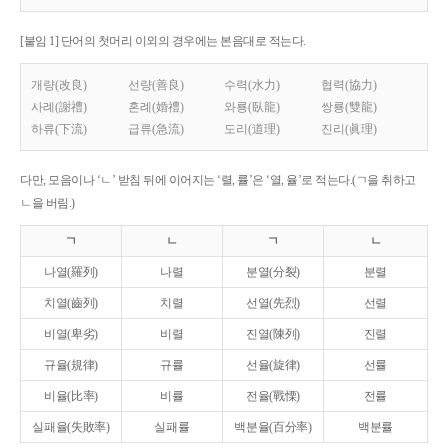
[붙임 1] 단어의 첫머리 이외의 경우에는 본음대로 적는다.
개량(改良)
선량(善良)
수력(水力)
협력(協力)
사례(謝禮)
혼례(婚禮)
와룡(臥龍)
쌍룡(雙龍)
하류(下流)
급류(急流)
도리(道理)
진리(眞理)
다만, 모음이나 ‘ㄴ’ 받침 뒤에 이어지는 ‘렬, 률’은 ‘열, 율’로 적는다.(ㄱ을 취하고
ㄴ을 버림.)
ㄱ
ㄴ
ㄱ
ㄴ
나열(羅列)
나렬
분열(分裂)
분렬
치열(齒列)
치렬
선열(先烈)
선렬
비열(卑劣)
비렬
진열(陳列)
진렬
규율(規律)
규률
선율(旋律)
선률
비율(比率)
비률
전율(戰慄)
전률
실패율(失敗率)
실패률
백분율(百分率)
백분률