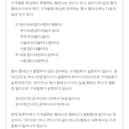
구개음화 현상에서 후행하는 형태소는 반드시 조사, 접미사와 같은 형식
형태소이어야 한다. 구개음화 현상에 관여하는 형식 형태소에는 다음과
같은 것이 있다.
이: 명사 파생 접미사(맏이, 해돋이)
부사 파생 접미사(같이, 굳이)
주격 조사(끝이, 밭이)
서술격 조사(끝이다, 밭이다)
사동 접미사(붙이다)
히: 피동 접미사(걷히다, 닫히다)
사동 접미사(굳히다)
형식 형태소가 결합하지 않은 경우에는 구개음화가 실현되지 않는다. ‘곧
이[고지]’는 부사 파생 접미사가 결합하여 부사가 되었으므로 구개음화가
실현되었지만, ‘곧이어’는 형식 형태소가 아닌 실질 형태소 부사가 결합
한 말이므로 구개음화가 실현되지 않는다.
곧이[고지]: 곧-­(어근)+­-이(부사 파생 접미사)
곧이어[고디어]: 곧(부사)+이어(부사)
현재 표준어에서 구개음화는 형태소와 형태소가 결합할 때 일어나는 현
상이다. 그러므로 ‘마디, 견디다’와 같이 하나의 형태소 내부에서는 구개
음화가 일어나지 않는다.