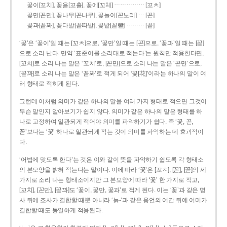
……………
꽃이[꼬치], 꽃을[꼬츨], 꽃에[꼬체]
[꼬ㅊ]
…
꽃만[꼰만], 꽃나무[꼰나무], 꽃놀이[꼰노리]
[꼰]
………
꽃과[꼳꽈], 꽃다발[꼳따발], 꽃밭[꼳빧]
[꼳]
‘꽃’은 ‘꽃이’일 때는 [꼬ㅊ]으로, ‘꽃만’일 때는 [꼰]으로, ‘꽃과’일 때는 [꼳]
으로 소리 난다. 만약 ‘표준어를 소리대로 적는다’는 원칙만 적용한다면,
[꼬치]로 소리 나는 말은 ‘꼬치’로, [꼰만]으로 소리 나는 말은 ‘꼰만’으로,
[꼳꽈]로 소리 나는 말은 ‘꼳꽈’로 적게 되어 ‘꽃[花]’이라는 하나의 말이 여
러 형태로 적히게 된다.
그런데 이처럼 의미가 같은 하나의 말을 여러 가지 형태로 적으면 그것이
무슨 말인지 알아보기가 쉽지 않다. 의미가 같은 하나의 말은 형태를 하
나로 고정하여 일관되게 적어야 의미를 파악하기가 쉽다. 즉 ‘꽃, 꼰,
꼳’보다는 ‘꽃’ 하나로 일관되게 적는 것이 의미를 파악하는 데 효과적이
다.
‘어법에 맞도록 한다’는 것은 이와 같이 뜻을 파악하기 쉽도록 각 형태소
의 본모양을 밝혀 적는다는 말이다. 이에 따라 ‘꽃’은 [꼬ㅊ], [꼰], [꼳]의 세
가지로 소리 나는 형태소이지만 그 본모양에 따라 ‘꽃’ 한 가지로 적고,
[꼬치], [꼰만], [꼳꽈]도 ‘꽃이, 꽃만, 꽃과’로 적게 된다. 이는 ‘꽃’과 같은 명
사 뒤에 조사가 결합할 때뿐 아니라 ‘늙-’과 같은 용언의 어간 뒤에 어미가
결합할 때도 동일하게 적용된다.