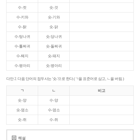
수-컷
숫-것
수-키와
숫-기와
수-탉
숫-닭
수-탕나귀
숫-당나귀
수-톨쩌귀
숫-돌쩌귀
수-퇘지
숫-돼지
수-평아리
숫-병아리
다만 2. 다음 단어의 접두사는 '숫-'으로 한다.(ㄱ을 표준어로 삼고, ㄴ을 버림.)
ㄱ
ㄴ
비고
숫-양
수-양
숫-염소
수-염소
숫-쥐
수-쥐
해설