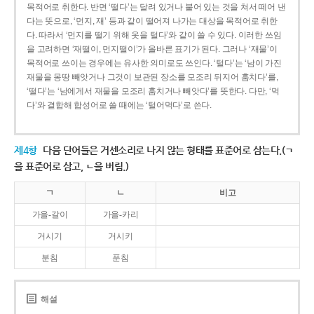
목적어로 취한다. 반면 ‘떨다’는 달려 있거나 붙어 있는 것을 쳐서 떼어 낸
다는 뜻으로, ‘먼지, 재’ 등과 같이 떨어져 나가는 대상을 목적어로 취한
다. 따라서 ‘먼지를 떨기 위해 옷을 털다’와 같이 쓸 수 있다. 이러한 쓰임
을 고려하면 ‘재떨이, 먼지떨이’가 올바른 표기가 된다. 그러나 ‘재물’이
목적어로 쓰이는 경우에는 유사한 의미로도 쓰인다. ‘털다’는 ‘남이 가진
재물을 몽땅 빼앗거나 그것이 보관된 장소를 모조리 뒤지어 훔치다’를,
‘떨다’는 ‘남에게서 재물을 모조리 훔치거나 빼앗다’를 뜻한다. 다만, ‘먹
다’와 결합해 합성어로 쓸 때에는 ‘털어먹다’로 쓴다.
제4항
다음 단어들은 거센소리로 나지 않는 형태를 표준어로 삼는다.(ㄱ
을 표준어로 삼고, ㄴ을 버림.)
ㄱ
ㄴ
비고
가을-갈이
가을-카리
거시기
거시키
분침
푼침
해설