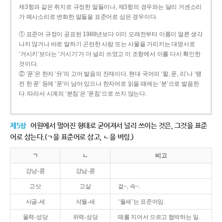
제3항과 같은 취지로 규정한 말들이나, 제3항의 경우와는 달리 거센소리
가 예사소리로 변화한 말들을 표준어로 삼은 경우이다.
① 표준어 규정이 공표된 1988년보다 이미 오래전부터 이름이 얼른 생각
나지 않거나 바로 말하기 곤란한 사람 또는 사물을 가리키는 대명사로
‘거시키’보다는 ‘거시기’가 더 널리 쓰였고 이 조항에서 이를 다시 확인한
것이다.
② ‘푼’은 한자 ‘分’의 고어 발음의 잔재이다. 현대 국어의 ‘할, 푼, 리’나 ‘땡
전 한 푼’ 등에 ‘푼’이 남아 있으나 한자어로 읽을 때에는 ‘분’으로 발음한
다. 따라서 시계의 ‘분침’은 ‘푼침’으로 쓰지 않는다.
제5항
어원에서 멀어진 형태로 굳어져서 널리 쓰이는 것은, 그것을 표준
어로 삼는다.(ㄱ을 표준어로 삼고, ㄴ을 버림.)
ㄱ
ㄴ
비고
강낭-콩
강남-콩
고삿
고샅
겉~, 속~.
사글-세
삭월-세
‘월세’는 표준어임.
울력-성당
위력-성당
떼를 지어서 으르고 협박하는 일.