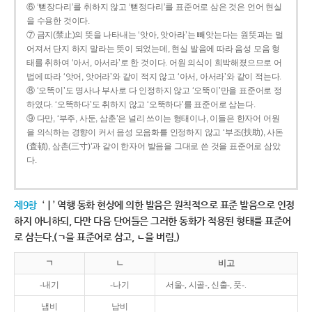
⑥ ‘뻗장다리’를 취하지 않고 ‘뻗정다리’를 표준어로 삼은 것은 언어 현실
을 수용한 것이다.
⑦ 금지(禁止)의 뜻을 나타내는 ‘앗아, 앗아라’는 빼앗는다는 원뜻과는 멀
어져서 단지 하지 말라는 뜻이 되었는데, 현실 발음에 따라 음성 모음 형
태를 취하여 ‘아서, 아서라’로 한 것이다. 어원 의식이 희박해졌으므로 어
법에 따라 ‘앗어, 앗어라’와 같이 적지 않고 ‘아서, 아서라’와 같이 적는다.
⑧ ‘오똑이’도 명사나 부사로 다 인정하지 않고 ‘오뚝이’만을 표준어로 정
하였다. ‘오똑하다’도 취하지 않고 ‘오뚝하다’를 표준어로 삼는다.
⑨ 다만, ‘부주, 사둔, 삼춘’은 널리 쓰이는 형태이나, 이들은 한자어 어원
을 의식하는 경향이 커서 음성 모음화를 인정하지 않고 ‘부조(扶助), 사돈
(査頓), 삼촌(三寸)’과 같이 한자어 발음을 그대로 쓴 것을 표준어로 삼았
다.
제9항
‘ㅣ’ 역행 동화 현상에 의한 발음은 원칙적으로 표준 발음으로 인정
하지 아니하되, 다만 다음 단어들은 그러한 동화가 적용된 형태를 표준어
로 삼는다.(ㄱ을 표준어로 삼고, ㄴ을 버림.)
ㄱ
ㄴ
비고
-내기
-나기
서울-, 시골-, 신출-, 풋-.
냄비
남비