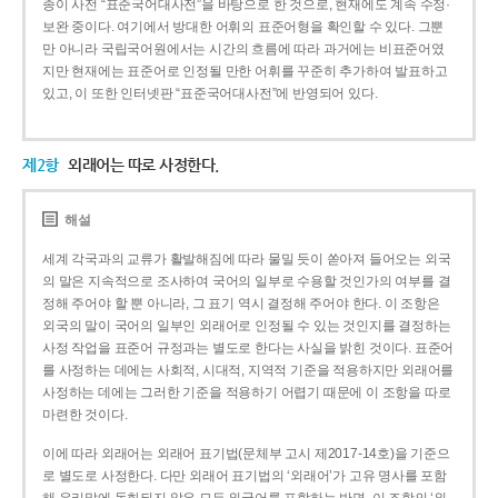
종이 사전 “표준국어대사전”을 바탕으로 한 것으로, 현재에도 계속 수정·
보완 중이다. 여기에서 방대한 어휘의 표준어형을 확인할 수 있다. 그뿐
만 아니라 국립국어원에서는 시간의 흐름에 따라 과거에는 비표준어였
지만 현재에는 표준어로 인정될 만한 어휘를 꾸준히 추가하여 발표하고
있고, 이 또한 인터넷판 “표준국어대사전”에 반영되어 있다.
제2항
외래어는 따로 사정한다.
해설
세계 각국과의 교류가 활발해짐에 따라 물밀 듯이 쏟아져 들어오는 외국
의 말은 지속적으로 조사하여 국어의 일부로 수용할 것인가의 여부를 결
정해 주어야 할 뿐 아니라, 그 표기 역시 결정해 주어야 한다. 이 조항은
외국의 말이 국어의 일부인 외래어로 인정될 수 있는 것인지를 결정하는
사정 작업을 표준어 규정과는 별도로 한다는 사실을 밝힌 것이다. 표준어
를 사정하는 데에는 사회적, 시대적, 지역적 기준을 적용하지만 외래어를
사정하는 데에는 그러한 기준을 적용하기 어렵기 때문에 이 조항을 따로
마련한 것이다.
이에 따라 외래어는 외래어 표기법(문체부 고시 제2017-14호)을 기준으
로 별도로 사정한다. 다만 외래어 표기법의 ‘외래어’가 고유 명사를 포함