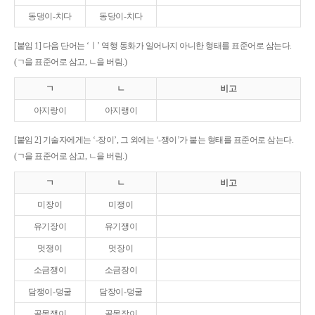
동댕이-치다
동당이-치다
[붙임 1] 다음 단어는 ‘ㅣ’ 역행 동화가 일어나지 아니한 형태를 표준어로 삼는다.
(ㄱ을 표준어로 삼고, ㄴ을 버림.)
ㄱ
ㄴ
비고
아지랑이
아지랭이
[붙임 2] 기술자에게는 ‘-장이’, 그 외에는 ‘-쟁이’가 붙는 형태를 표준어로 삼는다.
(ㄱ을 표준어로 삼고, ㄴ을 버림.)
ㄱ
ㄴ
비고
미장이
미쟁이
유기장이
유기쟁이
멋쟁이
멋장이
소금쟁이
소금장이
담쟁이-덩굴
담장이-덩굴
골목쟁이
골목장이