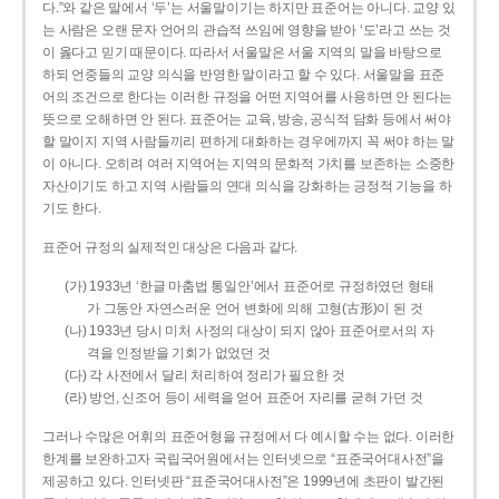
다.”와 같은 말에서 ‘두’는 서울말이기는 하지만 표준어는 아니다. 교양 있
는 사람은 오랜 문자 언어의 관습적 쓰임에 영향을 받아 ‘도’라고 쓰는 것
이 옳다고 믿기 때문이다. 따라서 서울말은 서울 지역의 말을 바탕으로
하되 언중들의 교양 의식을 반영한 말이라고 할 수 있다. 서울말을 표준
어의 조건으로 한다는 이러한 규정을 어떤 지역어를 사용하면 안 된다는
뜻으로 오해하면 안 된다. 표준어는 교육, 방송, 공식적 담화 등에서 써야
할 말이지 지역 사람들끼리 편하게 대화하는 경우에까지 꼭 써야 하는 말
이 아니다. 오히려 여러 지역어는 지역의 문화적 가치를 보존하는 소중한
자산이기도 하고 지역 사람들의 연대 의식을 강화하는 긍정적 기능을 하
기도 한다.
표준어 규정의 실제적인 대상은 다음과 같다.
(가) 1933년 ‘한글 마춤법 통일안’에서 표준어로 규정하였던 형태
가 그동안 자연스러운 언어 변화에 의해 고형(古形)이 된 것
(나) 1933년 당시 미처 사정의 대상이 되지 않아 표준어로서의 자
격을 인정받을 기회가 없었던 것
(다) 각 사전에서 달리 처리하여 정리가 필요한 것
(라) 방언, 신조어 등이 세력을 얻어 표준어 자리를 굳혀 가던 것
그러나 수많은 어휘의 표준어형을 규정에서 다 예시할 수는 없다. 이러한
한계를 보완하고자 국립국어원에서는 인터넷으로 “표준국어대사전”을
제공하고 있다. 인터넷판 “표준국어대사전”은 1999년에 초판이 발간된