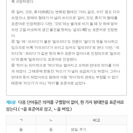
록 규정하였다.
④ ‘갈비, 갓모, 휴지(休紙)’는 변화된 형태인 ‘가리, 갈모, 수지’ 등도 각각
쓰였으나, 본래의 형태가 더 널리 쓰이므로 ‘갈비, 갓모, 휴지’의 형태를
표준어로 인정하였다. 다만, ‘갓모’와는 별개로 비가 올 때 갓 위에 덮어
쓰던 고깔 비슷하게 생긴 물건을 뜻하는 ‘갈모(-帽)’는 표준어로 인정한
다.
⑤ ‘밀-’에 ‘-뜨리다’가 붙은 ‘밀뜨리다’도 언중이 ‘밀다’의 뜻을 의식하고
있으므로 비록 ‘미뜨리다’가 쓰이고 있어도 ‘밀뜨리다’로 쓴다. 다만, ‘-뜨
리다’와 ‘-트리다’가 같은 뜻의 복수 표준어 접미사로 인정되므로 ‘밀뜨리
다’와 함께 ‘밀트리다’도 표준어로 인정된다.
⑥ ‘적이’는 의미적으로 ‘적다’와는 멀어지고 오히려 반대의 의미를 가지
게 되었다. 그 때문에 한동안 ‘저으기’가 널리 보급되기도 하였다. 그러나
반대의 뜻이 되었더라도 원래의 어원 ‘적다’와의 관계는 부정할 수 없기
때문에 ‘저으기’가 아닌 ‘적이’를 표준어로 삼았다.
제6항
다음 단어들은 의미를 구별함이 없이, 한 가지 형태만을 표준어로
삼는다.(ㄱ을 표준어로 삼고, ㄴ을 버림.)
ㄱ
ㄴ
비고
돌
돐
생일, 주기.