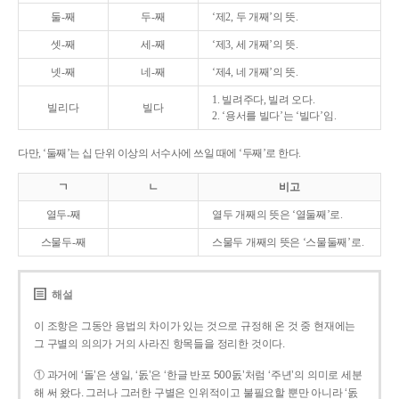
둘-째
두-째
‘제2, 두 개째’의 뜻.
셋-째
세-째
‘제3, 세 개째’의 뜻.
넷-째
네-째
‘제4, 네 개째’의 뜻.
1. 빌려주다, 빌려 오다.
빌리다
빌다
2. ‘용서를 빌다’는 ‘빌다’임.
다만, ‘둘째’는 십 단위 이상의 서수사에 쓰일 때에 ‘두째’로 한다.
ㄱ
ㄴ
비고
열두-째
열두 개째의 뜻은 ‘열둘째’로.
스물두-째
스물두 개째의 뜻은 ‘스물둘째’로.
해설
이 조항은 그동안 용법의 차이가 있는 것으로 규정해 온 것 중 현재에는
그 구별의 의의가 거의 사라진 항목들을 정리한 것이다.
① 과거에 ‘돌’은 생일, ‘돐’은 ‘한글 반포 500돐’처럼 ‘주년’의 의미로 세분
해 써 왔다. 그러나 그러한 구별은 인위적이고 불필요할 뿐만 아니라 ‘돐