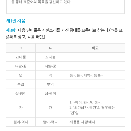
을 통해 표준어의 목록을 갱신하고 있다.
제1절 자음
제3항
다음 단어들은 거센소리를 가진 형태를 표준어로 삼는다.(ㄱ을 표
준어로 삼고, ㄴ을 버림.)
ㄱ
ㄴ
비고
끄나풀
끄나불
나팔-꽃
나발-꽃
녘
녁
동~, 들~, 새벽~, 동틀 ~.
부엌
부억
살-쾡이
삵-괭이
1. ~막이, 빈~, 방 한 ~.
칸
간
2. ‘초가삼간, 윗간’의 경우에는
‘간’임.
털어-먹다
떨어-먹다
재물을 다 없애다.