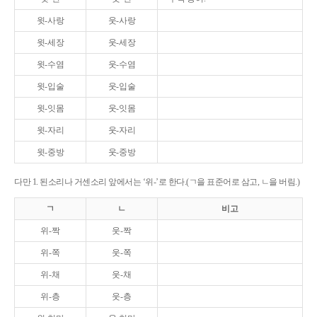
윗-사랑
웃-사랑
윗-세장
웃-세장
윗-수염
웃-수염
윗-입술
웃-입술
윗-잇몸
웃-잇몸
윗-자리
웃-자리
윗-중방
웃-중방
다만 1. 된소리나 거센소리 앞에서는 ‘위-’로 한다.(ㄱ을 표준어로 삼고, ㄴ을 버림.)
ㄱ
ㄴ
비고
위-짝
웃-짝
위-쪽
웃-쪽
위-채
웃-채
위-층
웃-층