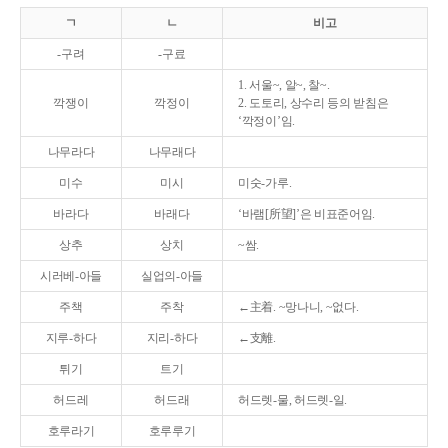
ㄱ
ㄴ
비고
-구려
-구료
1. 서울~, 알~, 찰~.
깍쟁이
깍정이
2. 도토리, 상수리 등의 받침은
‘깍정이’임.
나무라다
나무래다
미수
미시
미숫-가루.
바라다
바래다
‘바램[所望]’은 비표준어임.
상추
상치
~쌈.
시러베-아들
실업의-아들
주책
주착
←主着. ~망나니, ~없다.
지루-하다
지리-하다
←支離.
튀기
트기
허드레
허드래
허드렛-물, 허드렛-일.
호루라기
호루루기