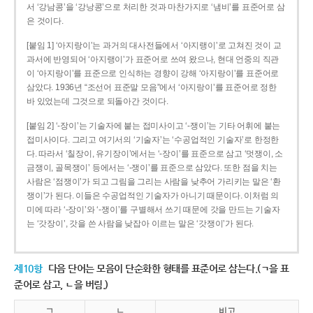
서 ‘강남콩’을 ‘강낭콩’으로 처리한 것과 마찬가지로 ‘냄비’를 표준어로 삼
은 것이다.
[붙임 1] ‘아지랑이’는 과거의 대사전들에서 ‘아지랭이’로 고쳐진 것이 교
과서에 반영되어 ‘아지랭이’가 표준어로 쓰여 왔으나, 현대 언중의 직관
이 ‘아지랑이’를 표준으로 인식하는 경향이 강해 ‘아지랑이’를 표준어로
삼았다. 1936년 “조선어 표준말 모음”에서 ‘아지랑이’를 표준어로 정한
바 있었는데 그것으로 되돌아간 것이다.
[붙임 2] ‘-장이’는 기술자에 붙는 접미사이고 ‘-쟁이’는 기타 어휘에 붙는
접미사이다. 그리고 여기서의 ‘기술자’는 ‘수공업적인 기술자’로 한정한
다. 따라서 ‘칠장이, 유기장이’에서는 ‘-장이’를 표준으로 삼고 ‘멋쟁이, 소
금쟁이, 골목쟁이’ 등에서는 ‘-쟁이’를 표준으로 삼았다. 또한 점을 치는
사람은 ‘점쟁이’가 되고 그림을 그리는 사람을 낮추어 가리키는 말은 ‘환
쟁이’가 된다. 이들은 수공업적인 기술자가 아니기 때문이다. 이처럼 의
미에 따라 ‘-장이’와 ‘-쟁이’를 구별해서 쓰기 때문에 갓을 만드는 기술자
는 ‘갓장이’, 갓을 쓴 사람을 낮잡아 이르는 말은 ‘갓쟁이’가 된다.
제10항
다음 단어는 모음이 단순화한 형태를 표준어로 삼는다.(ㄱ을 표
준어로 삼고, ㄴ을 버림.)
ㄱ
ㄴ
비고