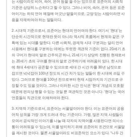
는 사람이라도 비어, 속어, 은어 등을 쓸 수는 있으므로 표준어의 사회적
기준은 상당히 느슨하다고 할 수 있다. 그러나 비어, 속어, 은어 등은 표준
어이기는 하되 언어 예절에 어긋난 말들이므로, 교양 있는 사람이라면 사
용을 자제하여야 하는 말들이다.
2. 시대적 기준으로서, 표준어는 현대의 언어여야 한다. 여기서 ‘현대’는
단순히 시간적으로 현재란 뜻이 아니라 역사적 흐름에서 현재와 같은 구
획에 있는 시대를 말한다. 다른 사회적, 경제적 시대 구분과는 달리 언어
사용에서 현대를 구분하는 데에는 뚜렷한 객관적 기준이 없다. 20세기 초
의 구어가 현대의 말로 간주되곤 하나, 21세기가 상당히 진행된 현재로서
는 20세기 초의 구어를 현대의 말로 간주하기에 어려움이 있다. 한 시대
에 최대 4세대가 공존할 수 있으므로 세대 간 시간 차를 30년 남짓으로
잡으면 넉넉잡아 100년 정도의 시간 차가 있는 말들이 한 시대에 쓰일 수
있다. 그러므로 현대를 100년 전으로부터 현재 시점까지의 기간으로 규
정할 수도 있을 것이다. 그러나 이러한 시간 인식은 ‘현대’ 개념의 모호함
때문에 편의상 행할 수 있는 것일 뿐 객관적인 것은 아니다. ‘현대’는 국어
언중들의 직관으로 이해하여야 한다.
3. 지역적 기준으로서, 표준어는 서울말이어야 한다. 이는 표준어의 공용
어적 성격을 가장 크게 드러내 주는 기준이다. 가령, 많은 지역 사람들이
모여서 공식적인 이야기를 나눌 때 각자의 지역어를 사용한다면 의사소
통이 어려워질 수 있는데, 이를 방지하기 위해 표준어의 조건으로 서울말
을 제시한 것이다. 물론 서울말이라도 비표준적인 요소가 있다. “나두 간