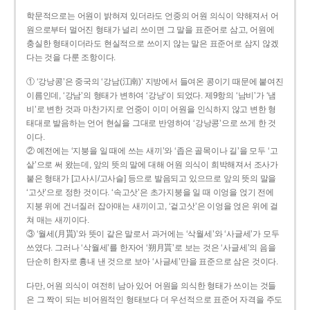
학문적으로는 어원이 밝혀져 있더라도 언중의 어원 의식이 약해져서 어
원으로부터 멀어진 형태가 널리 쓰이면 그 말을 표준어로 삼고, 어원에
충실한 형태이더라도 현실적으로 쓰이지 않는 말은 표준어로 삼지 않겠
다는 것을 다룬 조항이다.
① ‘강낭콩’은 중국의 ‘강남(江南)’ 지방에서 들여온 콩이기 때문에 붙여진
이름인데, ‘강남’의 형태가 변하여 ‘강낭’이 되었다. 제9항의 ‘남비’가 ‘냄
비’로 변한 것과 마찬가지로 언중이 이미 어원을 인식하지 않고 변한 형
태대로 발음하는 언어 현실을 그대로 반영하여 ‘강낭콩’으로 쓰게 한 것
이다.
② 예전에는 ‘지붕을 일 때에 쓰는 새끼’와 ‘좁은 골목이나 길’을 모두 ‘고
샅’으로 써 왔는데, 앞의 뜻의 말에 대해 어원 의식이 희박해져서 조사가
붙은 형태가 [고사시/고사슬] 등으로 발음되고 있으므로 앞의 뜻의 말을
‘고삿’으로 정한 것이다. ‘속고삿’은 초가지붕을 일 때 이엉을 얹기 전에
지붕 위에 건너질러 잡아매는 새끼이고, ‘겉고삿’은 이엉을 얹은 위에 걸
쳐 매는 새끼이다.
③ ‘월세(月貰)’와 뜻이 같은 말로서 과거에는 ‘삭월세’와 ‘사글세’가 모두
쓰였다. 그러나 ‘삭월세’를 한자어 ‘朔月貰’로 보는 것은 ‘사글세’의 음을
단순히 한자로 흉내 낸 것으로 보아 ‘사글세’만을 표준으로 삼은 것이다.
다만, 어원 의식이 여전히 남아 있어 어원을 의식한 형태가 쓰이는 것들
은 그 짝이 되는 비어원적인 형태보다 더 우선적으로 표준어 자격을 주도