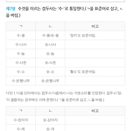
제7항
수컷을 이르는 접두사는 '수-'로 통일한다.(ㄱ을 표준어로 삼고, ㄴ
을 버림.)
ㄱ
ㄴ
비고
수-꿩
수-퀑/숫-꿩
'장끼'도 표준어임.
수-나사
숫-나사
수-놈
숫-놈
수-사돈
숫-사돈
수-소
숫-소
'황소'도 표준어임.
수-은행나무
숫-은행나무
다만 1. 다음 단어에서는 접두사 다음에서 나는 거센소리를 인정한다. 접두사 '암-
'이 결합되는 경우에도 이에 준한다.(ㄱ을 표준어로 삼고, ㄴ을 버림.)
ㄱ
ㄴ
비고
수-캉아지
숫-강아지
수-캐
숫-개