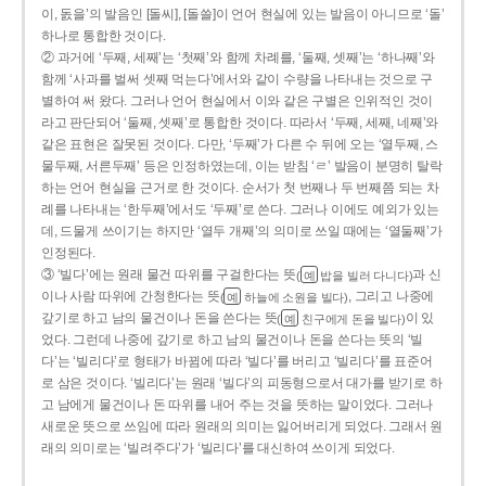
이, 돐을’의 발음인 [돌씨], [돌쓸]이 언어 현실에 있는 발음이 아니므로 ‘돌’
하나로 통합한 것이다.
② 과거에 ‘두째, 세째’는 ‘첫째’와 함께 차례를, ‘둘째, 셋째’는 ‘하나째’와
함께 ‘사과를 벌써 셋째 먹는다’에서와 같이 수량을 나타내는 것으로 구
별하여 써 왔다. 그러나 언어 현실에서 이와 같은 구별은 인위적인 것이
라고 판단되어 ‘둘째, 셋째’로 통합한 것이다. 따라서 ‘두째, 세째, 네째’와
같은 표현은 잘못된 것이다. 다만, ‘두째’가 다른 수 뒤에 오는 ‘열두째, 스
물두째, 서른두째’ 등은 인정하였는데, 이는 받침 ‘ㄹ’ 발음이 분명히 탈락
하는 언어 현실을 근거로 한 것이다. 순서가 첫 번째나 두 번째쯤 되는 차
례를 나타내는 ‘한두째’에서도 ‘두째’로 쓴다. 그러나 이에도 예외가 있는
데, 드물게 쓰이기는 하지만 ‘열두 개째’의 의미로 쓰일 때에는 ‘열둘째’가
인정된다.
③ ‘빌다’에는 원래 물건 따위를 구걸한다는 뜻
과 신
(
밥을 빌러 다니다)
예
이나 사람 따위에 간청한다는 뜻
, 그리고 나중에
(
하늘에 소원을 빌다)
예
갚기로 하고 남의 물건이나 돈을 쓴다는 뜻
이 있
(
친구에게 돈을 빌다)
예
었다. 그런데 나중에 갚기로 하고 남의 물건이나 돈을 쓴다는 뜻의 ‘빌
다’는 ‘빌리다’로 형태가 바뀜에 따라 ‘빌다’를 버리고 ‘빌리다’를 표준어
로 삼은 것이다. ‘빌리다’는 원래 ‘빌다’의 피동형으로서 대가를 받기로 하
고 남에게 물건이나 돈 따위를 내어 주는 것을 뜻하는 말이었다. 그러나
새로운 뜻으로 쓰임에 따라 원래의 의미는 잃어버리게 되었다. 그래서 원
래의 의미로는 ‘빌려주다’가 ‘빌리다’를 대신하여 쓰이게 되었다.