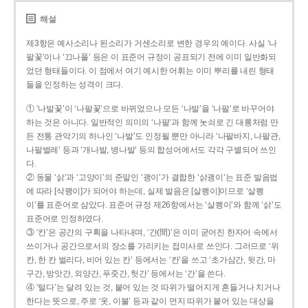
해설
제3항은 예사소리나 된소리가 거센소리로 변한 경우의 예이다. 사실 ‘나
팔꽃’이나 ‘끄나풀’ 등은 이 표준어 규정이 공표되기 전에 이미 일반화되
었던 형태들이다. 이 점에서 여기 예시한 어휘는 이미 뿌리를 내린 형태
들을 인정하는 성격이 크다.
① ‘나발꽃’이 ‘나팔꽃’으로 바뀌었으나 모든 ‘나발’을 ‘나팔’로 바꾸어야
하는 것은 아니다. 일반적인 의미의 ‘나팔’과 함께 놋쇠로 긴 대롱처럼 만
든 전통 관악기의 하나인 ‘나발’도 인정될 뿐만 아니라 ‘나팔바지, 나팔관,
나팔벌레’ 등과 ‘개나발, 병나발’ 등의 합성어에서도 각각 구별되어 쓰인
다.
② 동물 ‘삵’과 ‘고양이’의 준말인 ‘괭이’가 결합한 ‘삵괭이’는 표준 발음법
에 따라 [삭꽹이]가 되어야 하는데, 실제 발음은 [살쾡이]이므로 ‘살쾡
이’를 표준어로 삼았다. 표준어 규정 제26항에서는 ‘살쾡이’와 함께 ‘삵’도
표준어로 인정하였다.
③ ‘칸’은 공간의 구획을 나타내며, ‘간(間)’은 이미 굳어진 한자어 속에서
쓰이거나 공간으로서의 장소를 가리키는 접미사로 쓰인다. 그러므로 ‘위
칸, 한 칸 벌리다, 비어 있는 칸’ 등에서는 ‘칸’을 쓰고 ‘초가삼간, 뒷간, 마
구간, 방앗간, 외양간, 푸줏간, 헛간’ 등에서는 ‘간’을 쓴다.
④ ‘털다’는 달려 있는 것, 붙어 있는 것 따위가 떨어지게 흔들거나 치거나
한다는 뜻으로, 주로 ‘옷, 이불’ 등과 같이 먼지 따위가 붙어 있는 대상을