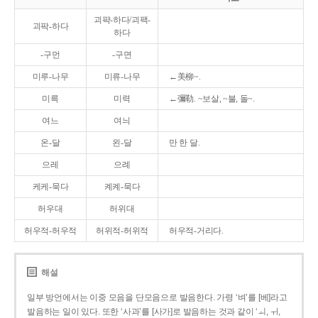
괴퍅-하다/괴팩-
괴팍-하다
하다
-구먼
-구면
미루-나무
미류-나무
←美柳~.
미륵
미력
←彌勒. ~보살, ~불, 돌~.
여느
여늬
온-달
왼-달
만 한 달.
으레
으례
케케-묵다
켸켸-묵다
허우대
허위대
허우적-허우적
허위적-허위적
허우적-거리다.
해설
일부 방언에서는 이중 모음을 단모음으로 발음한다. 가령 ‘벼’를 [베]라고
발음하는 일이 있다. 또한 ‘사과’를 [사가]로 발음하는 것과 같이 ‘ㅚ, ㅟ,