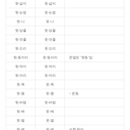
윗-넓이
웃-넓이
윗-눈썹
웃-눈썹
윗-니
웃-니
윗-당줄
웃-당줄
윗-덧줄
웃-덧줄
윗-도리
웃-도리
윗-동아리
웃-동아리
준말은 ‘윗동’임.
윗-막이
웃-막이
윗-머리
웃-머리
윗-목
웃-목
윗-몸
웃-몸
~ 운동.
윗-바람
웃-바람
윗-배
웃-배
윗-벌
웃-벌
윗-변
웃-변
수학 용어.