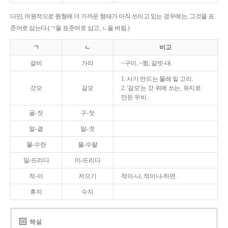
다만, 어원적으로 원형에 더 가까운 형태가 아직 쓰이고 있는 경우에는, 그것을 표
준어로 삼는다.(ㄱ을 표준어로 삼고, ㄴ을 버림.)
ㄱ
ㄴ
비고
갈비
가리
~구이, ~찜, 갈빗-대.
1. 사기 만드는 물레 밑 고리.
갓모
갈모
2. '갈모'는 갓 위에 쓰는, 유지로
만든 우비.
굴-젓
구-젓
말-곁
말-겻
물-수란
물-수랄
밀-뜨리다
미-뜨리다
적-이
저으기
적이-나, 적이나-하면.
휴지
수지
해설