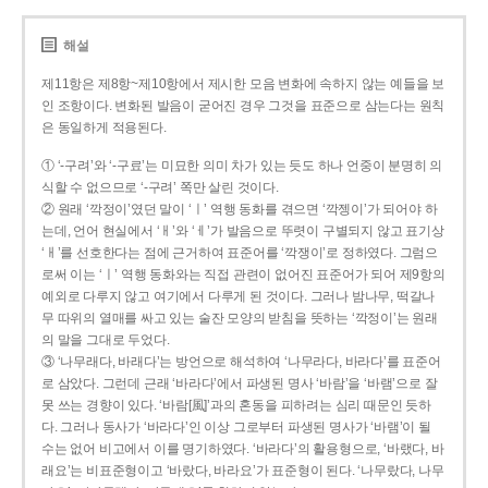
해설
제11항은 제8항~제10항에서 제시한 모음 변화에 속하지 않는 예들을 보
인 조항이다. 변화된 발음이 굳어진 경우 그것을 표준으로 삼는다는 원칙
은 동일하게 적용된다.
① ‘-구려’와 ‘-구료’는 미묘한 의미 차가 있는 듯도 하나 언중이 분명히 의
식할 수 없으므로 ‘-구려’ 쪽만 살린 것이다.
② 원래 ‘깍정이’였던 말이 ‘ㅣ’ 역행 동화를 겪으면 ‘깍젱이’가 되어야 하
는데, 언어 현실에서 ‘ㅐ’와 ‘ㅔ’가 발음으로 뚜렷이 구별되지 않고 표기상
‘ㅐ’를 선호한다는 점에 근거하여 표준어를 ‘깍쟁이’로 정하였다. 그럼으
로써 이는 ‘ㅣ’ 역행 동화와는 직접 관련이 없어진 표준어가 되어 제9항의
예외로 다루지 않고 여기에서 다루게 된 것이다. 그러나 밤나무, 떡갈나
무 따위의 열매를 싸고 있는 술잔 모양의 받침을 뜻하는 ‘깍정이’는 원래
의 말을 그대로 두었다.
③ ‘나무래다, 바래다’는 방언으로 해석하여 ‘나무라다, 바라다’를 표준어
로 삼았다. 그런데 근래 ‘바라다’에서 파생된 명사 ‘바람’을 ‘바램’으로 잘
못 쓰는 경향이 있다. ‘바람[風]’과의 혼동을 피하려는 심리 때문인 듯하
다. 그러나 동사가 ‘바라다’인 이상 그로부터 파생된 명사가 ‘바램’이 될
수는 없어 비고에서 이를 명기하였다. ‘바라다’의 활용형으로, ‘바랬다, 바
래요’는 비표준형이고 ‘바랐다, 바라요’가 표준형이 된다. ‘나무랐다, 나무