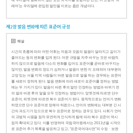
해 우리말에 동화되지 않은 모든 외국어를 포함하는 반면, 이 조항의 ‘외
래어’는 우리말에 편입된 말만을 이르는 좁은 개념이다.
제2장 발음 변화에 따른 표준어 규정
해설
시간의 흐름에 따라 어떤 어휘는 자음과 모음의 발음이 달라지고 길이가
줄어드는 등의 변화를 입게 된다. 어문 규범을 자주 바꾸는 것은 바람직
하지 않으므로 발음에 다소의 변화를 입어도 표준어를 곧바로 바꾸지는
않지만, 발음 변화의 정도가 심하거나 발음이 변한 지 오래되어 대부분의
교양 있는 서울 지역 사람들이 바뀐 발음으로 말을 하는 경우에는 표준어
를 새로이 정하게 된다. 발음 변화에 따라 새로이 표준어를 정하는 방법
에는 두 가지가 있다. 발음이 바뀐 후의 말만 인정하는 방법과 바뀌기 전
의 말과 바뀐 후의 말을 모두 인정하는 방법이다. 앞엣것에 따르면 단수
표준어, 뒤엣것에 따르면 복수 표준어가 된다. 원칙적으로는 언어가 변화
하였으면 단수 표준어로 정해야 하겠으나, 언어의 변화에는 대부분 긴 시
간의 과도기가 있으므로 복수 표준어로 정하는 경우도 있다. 사회가 언어
의 규범적 사용을 점차 유연하게 인식하게 됨에 따라 복수 표준어 역시
점차 확대되고 있다. 이를 반영하여 국립국어원에서는 2011년을 시작으
로 표준어 추가 목록을 발표하고 있고, “표준국어대사전”의 수정ㆍ보완