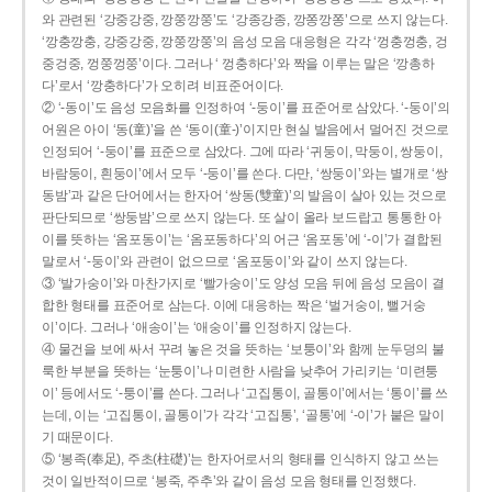
와 관련된 ‘강중강중, 깡쭝깡쭝’도 ‘강종강종, 깡쫑깡쫑’으로 쓰지 않는다.
‘깡충깡충, 강중강중, 깡쭝깡쭝’의 음성 모음 대응형은 각각 ‘껑충껑충, 겅
중겅중, 껑쭝껑쭝’이다. 그러나 ‘ 껑충하다’와 짝을 이루는 말은 ‘깡총하
다’로서 ‘깡충하다’가 오히려 비표준어이다.
② ‘-동이’도 음성 모음화를 인정하여 ‘-둥이’를 표준어로 삼았다. ‘-둥이’의
어원은 아이 ‘동(童)’을 쓴 ‘동이(童-)’이지만 현실 발음에서 멀어진 것으로
인정되어 ‘-둥이’를 표준으로 삼았다. 그에 따라 ‘귀둥이, 막둥이, 쌍둥이,
바람둥이, 흰둥이’에서 모두 ‘-둥이’를 쓴다. 다만, ‘쌍둥이’와는 별개로 ‘쌍
동밤’과 같은 단어에서는 한자어 ‘쌍동(雙童)’의 발음이 살아 있는 것으로
판단되므로 ‘쌍둥밤’으로 쓰지 않는다. 또 살이 올라 보드랍고 통통한 아
이를 뜻하는 ‘옴포동이’는 ‘옴포동하다’의 어근 ‘옴포동’에 ‘-이’가 결합된
말로서 ‘-둥이’와 관련이 없으므로 ‘옴포둥이’와 같이 쓰지 않는다.
③ ‘발가숭이’와 마찬가지로 ‘빨가숭이’도 양성 모음 뒤에 음성 모음이 결
합한 형태를 표준어로 삼는다. 이에 대응하는 짝은 ‘벌거숭이, 뻘거숭
이’이다. 그러나 ‘애송이’는 ‘애숭이’를 인정하지 않는다.
④ 물건을 보에 싸서 꾸려 놓은 것을 뜻하는 ‘보퉁이’와 함께 눈두덩의 불
룩한 부분을 뜻하는 ‘눈퉁이’나 미련한 사람을 낮추어 가리키는 ‘미련퉁
이’ 등에서도 ‘-퉁이’를 쓴다. 그러나 ‘고집통이, 골통이’에서는 ‘통이’를 쓰
는데, 이는 ‘고집통이, 골통이’가 각각 ‘고집통’, ‘골통’에 ‘-이’가 붙은 말이
기 때문이다.
⑤ ‘봉족(奉足), 주초(柱礎)’는 한자어로서의 형태를 인식하지 않고 쓰는
것이 일반적이므로 ‘봉죽, 주추’와 같이 음성 모음 형태를 인정했다.