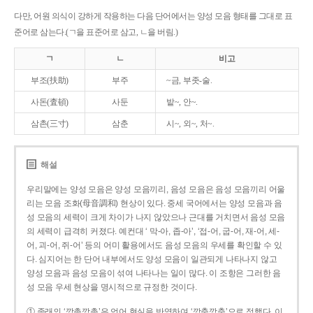
다만, 어원 의식이 강하게 작용하는 다음 단어에서는 양성 모음 형태를 그대로 표
준어로 삼는다.(ㄱ을 표준어로 삼고, ㄴ을 버림.)
ㄱ
ㄴ
비고
부조(扶助)
부주
~금, 부좃-술.
사돈(査頓)
사둔
밭~, 안~.
삼촌(三寸)
삼춘
시~, 외~, 처~.
해설
우리말에는 양성 모음은 양성 모음끼리, 음성 모음은 음성 모음끼리 어울
리는 모음 조화(母音調和) 현상이 있다. 중세 국어에서는 양성 모음과 음
성 모음의 세력이 크게 차이가 나지 않았으나 근대를 거치면서 음성 모음
의 세력이 급격히 커졌다. 예컨대 ‘ 막-아, 좁-아’, ‘접-어, 굽-어, 재-어, 세-
어, 괴-어, 쥐-어’ 등의 어미 활용에서도 음성 모음의 우세를 확인할 수 있
다. 심지어는 한 단어 내부에서도 양성 모음이 일관되게 나타나지 않고
양성 모음과 음성 모음이 섞여 나타나는 일이 많다. 이 조항은 그러한 음
성 모음 우세 현상을 명시적으로 규정한 것이다.
① 종래의 ‘깡총깡총’은 언어 현실을 반영하여 ‘깡충깡충’으로 정했다. 이