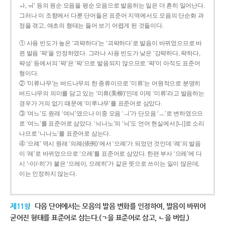
ㅘ, ㅝ’ 등의 원순 모음을 평순 모음으로 발음하는 일은 더 흔히 일어난다.
그러나 이 조항에서 다룬 단어들은 표준어 지역에서도 모음의 단순화 과
정을 겪고, 애초의 형태는 들어 보기 어렵게 된 것들이다.
① 사용 빈도가 높은 ‘괴퍅하다’는 ‘괴팍하다’로 발음이 바뀌었으므로 바
뀐 발음 ‘팍’을 인정하였다. 그러나 사용 빈도가 낮은 ‘강퍅하다, 퍅하다,
퍅성’ 등에서의 ‘퍅’은 ‘팍’으로 발음되지 않으므로 ‘퍅’이 아직도 표준어
형이다.
② ‘미류나무’는 버드나무의 한 종류이므로 ‘미류’는 어원적으로 분명히
버드나무의 의미를 담고 있는 ‘미류(美柳)’인데 이제 ‘미류’라고 발음하는
경우가 거의 없기 때문에 ‘미루나무’를 표준어로 삼았다.
③ ‘여느’도 원래 ‘여늬’였으나 이중 모음 ‘ㅢ’가 단모음 ‘ㅡ’로 변하였으므
로 ‘여느’를 표준어로 삼았다. ‘늬나노’의 ‘늬’도 언어 현실에서 [니]로 소리
나므로 ‘니나노’를 표준어로 삼는다.
④ ‘으례’ 역시 원래 ‘의례(依例)’에서 ‘으례’가 되었던 것인데 ‘례’의 발음
이 ‘레’로 바뀌었으므로 ‘으레’를 표준어로 삼았다. 한편 부사 ‘으레’에 다
시 ‘-이/-히’가 붙은 ‘으레이, 으레히’가 같은 뜻으로 쓰이는 일이 많은데,
이는 인정하지 않는다.
제11항
다음 단어에서는 모음의 발음 변화를 인정하여, 발음이 바뀌어
굳어진 형태를 표준어로 삼는다.(ㄱ을 표준어로 삼고, ㄴ을 버림.)