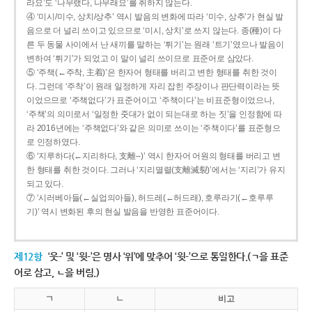
라요’도 ‘나무랬다, 나무래요’를 취하지 않는다.
④ ‘미시/미수, 상치/상추’ 역시 발음의 변화에 따라 ‘미수, 상추’가 현실 발
음으로 더 널리 쓰이고 있으므로 ‘미시, 상치’로 쓰지 않는다. 종(種)이 다
른 두 동물 사이에서 난 새끼를 말하는 ‘튀기’는 원래 ‘트기’였으나 발음이
변하여 ‘튀기’가 되었고 이 말이 널리 쓰이므로 표준어로 삼았다.
⑤ ‘주책(←주착, 主着)’은 한자어 형태를 버리고 변한 형태를 취한 것이
다. 그런데 ‘주착’이 원래 일정하게 자리 잡힌 주장이나 판단력이라는 뜻
이었으므로 ‘주책없다’가 표준어이고 ‘주책이다’는 비표준형이었으나,
‘주책’의 의미로서 ‘일정한 줏대가 없이 되는대로 하는 짓’을 인정함에 따
라 2016년에는 ‘주책없다’와 같은 의미로 쓰이는 ‘주책이다’를 표준형으
로 인정하였다.
⑥ ‘지루하다(←지리하다, 支離--)’ 역시 한자어 어원의 형태를 버리고 변
한 형태를 취한 것이다. 그러나 ‘지리멸렬(支離滅裂)’에서는 ‘지리’가 유지
되고 있다.
⑦ ‘시러베아들(←실업의아들), 허드레(←허드래), 호루라기(←호루루
기)’ 역시 변화된 후의 현실 발음을 반영한 표준어이다.
제12항
‘웃-’ 및 ‘윗-’은 명사 ‘위’에 맞추어 ‘윗-’으로 통일한다.(ㄱ을 표준
어로 삼고, ㄴ을 버림.)
ㄱ
ㄴ
비고