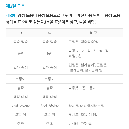
제2절 모음
제8항
양성 모음이 음성 모음으로 바뀌어 굳어진 다음 단어는 음성 모음
형태를 표준어로 삼는다.(ㄱ을 표준어로 삼고, ㄴ을 버림.)
ㄱ
ㄴ
비고
깡충-깡충
깡총-깡총
큰말은 ‘껑충껑충’임.
←童-이. 귀-, 막-, 선-, 쌍-, 검-,
-둥이
-동이
바람-, 흰-.
센말은 ‘빨가숭이’, 큰말은
발가-숭이
발가-송이
‘벌거숭이, 뻘거숭이’임.
보퉁이
보통이
봉죽
봉족
←奉足. ~꾼, ~들다.
뻗정-다리
뻗장-다리
아서, 아서라
앗아, 앗아라
하지 말라고 금지하는 말.
오뚝-이
오똑-이
부사도 ‘오뚝-이’임.
주추
주초
←柱礎. 주춧-돌.