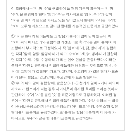
이 조항에서는 ‘암’과 ‘수’를 구별하여 쓸 때의 기본적 표준어는 ‘암’과
‘수’임을 분명히 밝혔다. ‘암’과 ‘수’는 역사적으로 ‘암ㅎ, 수ㅎ’과 같이
‘ㅎ’을 맨 마지막 음으로 가지고 있는 말이었으나 현대에 와서는 이러한
‘ㅎ’이 모두 떨어졌으므로 떨어진 형태를 기본적인 표준어로 규정하였다.
① ‘ㅎ’은 현대의 단어들에도 그 발음의 흔적이 많이 남아 있는데, 이
‘ㅎ’이 뒤의 예사소리와 결합하면 거센소리로 축약되는 일이 흔하여 이
조항에서 부가적으로 규정하였다. 즉 ‘암ㅎ’에 ‘개, 닭, 병아리’가 결합하
면 각각 ‘암캐, 암탉, 암평아리’가 되고 ‘수ㅎ’에 ‘개, 닭, 병아리’가 결합하
면 각각 ‘수캐, 수탉, 수평아리’가 되는 언어 현실을 존중하였다. 이러한
축약은 ‘다만 1’ 규정에서 언급한 예들에만 해당되는 것이므로 ‘암ㅎ, 수
ㅎ’에 ‘고양이’가 결합하더라도 ‘암고양이, 수고양이’와 같은 형태가 표준
어가 된다. 발음도 [암고양이], [수고양이]가 표준 발음이다.
② ‘수’와 뒤의 말이 결합할 때, 발음상 [ㄴ(ㄴ)] 첨가가 일어나거나 뒤의 예
사소리가 된소리가 되는 경우 사이시옷과 유사한 효과를 보이는 것이라
판단하여 ‘수’에 ‘ㅅ’을 붙인 ‘숫’을 표준어형으로 규정하였다. 이러한 경
우에는 ‘다만 2’ 규정에서 언급한 예들만 해당한다. ‘숫양, 숫염소’는 발음
이 [순냥], [순념소]이지 [수양], [수염소]가 아니므로 ‘수양, 수염소’와 같은
형태를 비표준어로 규정하였다. 또 ‘숫쥐’는 발음이 [숟쮜]이지 [수쥐]가
아니므로 ‘수쥐’와 같은 형태를 비표준어로 규정하였다.