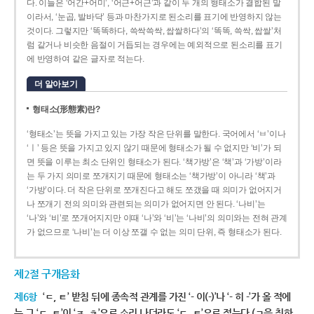
다. 이들은 ‘어간+어미’, ‘어근+어근’과 같이 두 개의 형태소가 결합된 말
이라서, ‘눈곱, 발바닥’ 등과 마찬가지로 된소리를 표기에 반영하지 않는
것이다. 그렇지만 ‘똑똑하다, 쓱싹쓱싹, 쌉쌀하다’의 ‘똑똑, 쓱싹, 쌉쌀’처
럼 같거나 비슷한 음절이 거듭되는 경우에는 예외적으로 된소리를 표기
에 반영하여 같은 글자로 적는다.
더 알아보기
형태소(形態素)란?
‘형태소’는 뜻을 가지고 있는 가장 작은 단위를 말한다. 국어에서 ‘ㅂ’이나
‘ㅣ’ 등은 뜻을 가지고 있지 않기 때문에 형태소가 될 수 없지만 ‘비’가 되
면 뜻을 이루는 최소 단위인 형태소가 된다. ‘책가방’은 ‘책’과 ‘가방’이라
는 두 가지 의미로 쪼개지기 때문에 형태소는 ‘책가방’이 아니라 ‘책’과
‘가방’이다. 더 작은 단위로 쪼개진다고 해도 쪼갰을 때 의미가 없어지거
나 쪼개기 전의 의미와 관련되는 의미가 없어지면 안 된다. ‘나비’는
‘나’와 ‘비’로 쪼개어지지만 이때 ‘나’와 ‘비’는 ‘나비’의 의미와는 전혀 관계
가 없으므로 ‘나비’는 더 이상 쪼갤 수 없는 의미 단위, 즉 형태소가 된다.
제2절 구개음화
제6항
‘ㄷ, ㅌ’ 받침 뒤에 종속적 관계를 가진 ‘- 이(-)’나 ‘- 히 -’가 올 적에
는 그 ‘ㄷ, ㅌ’이 ‘ㅈ, ㅊ’으로 소리 나더라도 ‘ㄷ, ㅌ’으로 적는다.(ㄱ을 취하