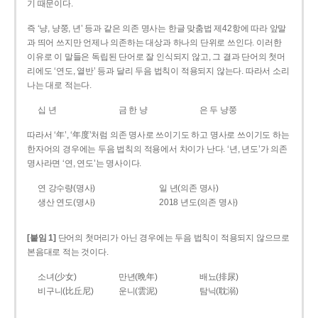
기 때문이다.
즉 ‘냥, 냥쭝, 년’ 등과 같은 의존 명사는 한글 맞춤법 제42항에 따라 앞말
과 띄어 쓰지만 언제나 의존하는 대상과 하나의 단위로 쓰인다. 이러한
이유로 이 말들은 독립된 단어로 잘 인식되지 않고, 그 결과 단어의 첫머
리에도 ‘연도, 열반’ 등과 달리 두음 법칙이 적용되지 않는다. 따라서 소리
나는 대로 적는다.
십 년
금 한 냥
은 두 냥쭝
따라서 ‘年’, ‘年度’처럼 의존 명사로 쓰이기도 하고 명사로 쓰이기도 하는
한자어의 경우에는 두음 법칙의 적용에서 차이가 난다. ‘년, 년도’가 의존
명사라면 ‘연, 연도’는 명사이다.
연 강수량(명사)
일 년(의존 명사)
생산 연도(명사)
2018 년도(의존 명사)
[붙임 1]
단어의 첫머리가 아닌 경우에는 두음 법칙이 적용되지 않으므로
본음대로 적는 것이다.
소녀(少女)
만년(晩年)
배뇨(排尿)
비구니(比丘尼)
운니(雲泥)
탐닉(耽溺)