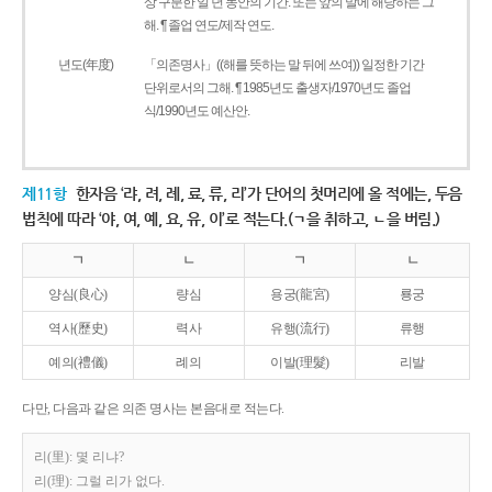
상 구분한 일 년 동안의 기간. 또는 앞의 말에 해당하는 그
해. ¶ 졸업 연도/제작 연도.
년도(年度)
「의존명사」((해를 뜻하는 말 뒤에 쓰여)) 일정한 기간
단위로서의 그해. ¶ 1985년도 출생자/1970년도 졸업
식/1990년도 예산안.
제11항
한자음 ‘랴, 려, 례, 료, 류, 리’가 단어의 첫머리에 올 적에는, 두음
법칙에 따라 ‘야, 여, 예, 요, 유, 이’로 적는다.(ㄱ을 취하고, ㄴ을 버림.)
ㄱ
ㄴ
ㄱ
ㄴ
양심(良心)
량심
용궁(龍宮)
룡궁
역사(歷史)
력사
유행(流行)
류행
예의(禮儀)
례의
이발(理髮)
리발
다만, 다음과 같은 의존 명사는 본음대로 적는다.
리(里): 몇 리냐?
리(理): 그럴 리가 없다.