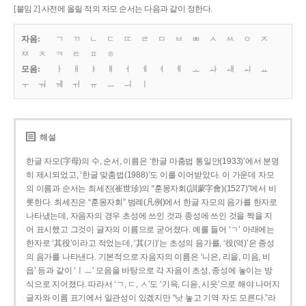
[붙임 2] 사전에 올릴 적의 자모 순서는 다음과 같이 정한다.
자음:
ㄱ
ㄲ
ㄴ
ㄷ
ㄸ
ㄹ
ㅁ
ㅂ
ㅃ
ㅅ
ㅆ
ㅇ
ㅈ
ㅉ
ㅊ
ㅋ
ㅌ
ㅍ
ㅎ
모음:
ㅏ
ㅐ
ㅑ
ㅒ
ㅓ
ㅔ
ㅕ
ㅖ
ㅗ
ㅘ
ㅙ
ㅚ
ㅛ
ㅜ
ㅝ
ㅞ
ㅟ
ㅠ
ㅡ
ㅢ
ㅣ
해설
한글 자모(字母)의 수, 순서, 이름은 ‘한글 마춤법 통일안(1933)’에서 분명
히 제시되었고, ‘한글 맞춤법(1988)’도 이를 이어받았다. 이 가운데 자모
의 이름과 순서는 최세진(崔世珍)의 “훈몽자회(訓蒙字會)(1527)”에서 비
롯한다. 최세진은 “훈몽자회” 범례(凡例)에서 한글 자모의 음가를 한자로
나타냈는데, 자음자의 경우 초성에 쓰인 것과 종성에 쓰인 것을 짝을 지
어 표시했고 그것이 글자의 이름으로 굳어졌다. 예를 들어 ‘ㄱ’ 아래에는
한자로 ‘其役’이라고 적었는데, ‘其(기)’는 초성의 음가를, ‘役(역)’은 종성
의 음가를 나타낸다. 기본적으로 자음자의 이름은 ‘니은, 리을, 미음, 비
읍’ 등과 같이 ‘ㅣㅡ’ 모음을 바탕으로 각 자음이 초성, 종성에 놓이는 방
식으로 지어졌다. 따라서 ‘ㄱ, ㄷ, ㅅ’도 ‘기윽, 디읃, 시읏’으로 해야 나머지
글자와 이름 표기에서 일관성이 있겠지만 “낫 놓고 기역 자도 모른다.”라