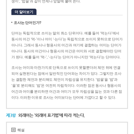
생이’, ‘밥을’과 같이 언제나 앞말에 붙여 쓴다.
더 알아보기
조사는 단어인가?
단어는 독립적으로 쓰이는 말의 최소 단위이다. 예를 들어 ‘먹는다’에서
동사의 어간 ‘먹-­’이나 어미 ‘­-는다’는 독립적으로 쓰이지 못하므로 단어가
아니다. 그래서 동사나 형용사의 어간과 여기에 결합하는 어미는 단어가
아니다. 동사의 어간이나 형용사의 어간은 어미와 서로 결합해야만 단어
가 된다. 예를 들어 ‘먹-’, ‘-는다’는 단어가 아니지만 ‘먹는다’는 단어이다.
조사는 어미와 마찬가지로 단독으로 쓰이지 못할뿐더러 체언 뒤에 연결
되어 실현된다는 점에서 일반적인 단어와는 차이가 있다. 그렇지만 조사
는 결합한 체언과 분리해도 체언이 자립성을 유지한다. ‘밥을’을 ‘밥’과
‘을’로 분리해도 ‘밥’은 여전히 자립적이다. 이러한 점은 동사나 형용사의
어간과 어미를 분리하면 어간과 어미가 모두 자립성을 잃는 것과 다른 점
이다. 이러한 이유로 조사는 어미보다는 단어에 가깝다고 할 수 있다.
제3항
외래어는 ‘외래어 표기법’에 따라 적는다.
해설