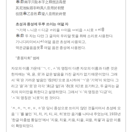
兩字只取本字之釋俚語爲聲
其尼池梨眉非時異八音用於初聲
役隱
乙音邑
凝八音用於終聲
초성과 종성에 두루 쓰이는 여덟 자
ㄱ기역 ㄴ니은 ㄷ디귿 ㄹ리을 ㅁ미음 ㅂ비읍 ㅅ시옷 ㆁ
두 자는 다만 그 글자의 우리말 뜻을 취해 소리로 사용한다.
기니디리미비시
여덟 음은 초성에 사용되고,
역은귿을음읍옷
여덟 음은 종성에 사용된다.
“훈몽자회” 범례
자모의 이름 가운데 ‘ㄱ, ㄷ, ㅅ’의 명칭이 다른 자모의 이름과 다른 것은
한자에는 ‘윽, 읃, 읏’과 같은 발음을 가진 글자가 없기 때문이었다. 그래
서 ‘윽’은 가까운 발음인 ‘役(역)’으로 표시하여 ‘ㄱ’은 ‘기역’이 되었다. 그
리고 ‘읃’과 ‘읏’은 각각 ‘末(귿 말)’과 ‘衣(옷 의)’로 표기하고, 두 글자는 글
자의 의미만을 취한다고 설명하였다. 그래서 ‘ㄷ’의 명칭은 ‘디귿’이,
‘ㅅ’의 명칭은 ‘시옷’이 된 것이다.
‘ㅈ, ㅊ, ㅋ, ㅌ, ㅍ, ㅎ’은 당시 종성으로 쓰이지 않던 것들이어서 초성에 모
음 ‘ㅣ’를 붙인 ‘지, 치, 키, 티, 피, 히’로만 음가를 나타내 주었는데, 1933년
‘한글 마춤법 통일안’에서 ‘지읒, 치읓, 키읔, 티읕, 피읖, 히읗’과 같은 이름
이 확정되었다.