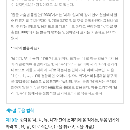
수 있지만 [의]가 원칙이므로 ‘의’로 적는다.
‘한글 마춤법 통일안(1933)’에서는 ‘긔챠, 일긔’와 같이 언어 현실에서 멀
어진 표기를 ‘기차(汽車), 일기(日氣)’로 적을 것을 규정하였다. 그러나 ‘희
망, 주의’는 [의]로 발음되므로 표기도 ‘ㅢ’로 한다고 규정하였다. ‘한글 맞
춤법(1988)’에서는 발음의 변화는 인정하면서 표기는 기존대로 유지하
였다.
‘늬’의 발음과 표기
‘늴리리, 무늬’ 등의 ‘늬’를 ‘니’로 읽지만 표기는 ‘늬’로 하는 것을 ‘ㄴ’의 음
가와 관련하여 설명하기도 한다. ‘무늬’의 ‘ㄴ’은 ‘어머니’의 ‘ㄴ’과 음가가
다르므로 이를 고려하여 ‘늬’로 적는다는 견해이다. 이에 따르면 ‘ㄴ’은
‘ㅣ(ㅑ, ㅕ, ㅛ, ㅠ)’와 결합하면 ‘어머니, 읽으니까’에서의 [니]처럼 경구개
음(硬口蓋音) [ɲ]으로 발음되지만, ‘늴리리, 무늬’ 등의 ‘늬’에서는 구개음
화하지 않은 ‘ㄴ’, 곧 치경음(齒莖音) [n]으로 발음된다. 이를 고려하여 ‘늴
리리, 무늬’ 등에서는 전통적인 표기대로 ‘늬’로 적는다고 본다.
제5절 두음 법칙
제10항
한자음 ‘녀, 뇨, 뉴, 니’가 단어 첫머리에 올 적에는, 두음 법칙에
따라 ‘여, 요, 유, 이’로 적는다. (ㄱ을 취하고, ㄴ을 버림.)