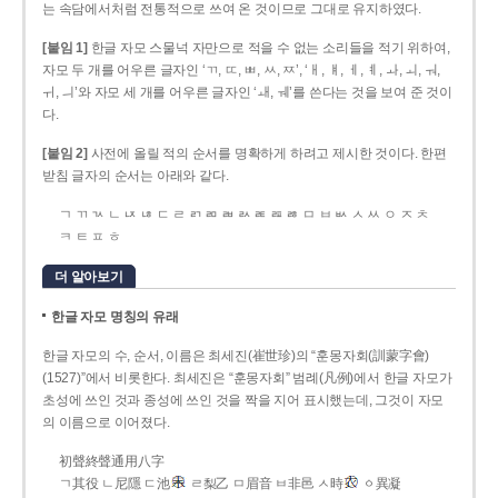
는 속담에서처럼 전통적으로 쓰여 온 것이므로 그대로 유지하였다.
[붙임 1]
한글 자모 스물넉 자만으로 적을 수 없는 소리들을 적기 위하여,
자모 두 개를 어우른 글자인 ‘ㄲ, ㄸ, ㅃ, ㅆ, ㅉ’, ‘ㅐ, ㅒ, ㅔ, ㅖ, ㅘ, ㅚ, ㅝ,
ㅟ, ㅢ’와 자모 세 개를 어우른 글자인 ‘ㅙ, ㅞ’를 쓴다는 것을 보여 준 것이
다.
[붙임 2]
사전에 올릴 적의 순서를 명확하게 하려고 제시한 것이다. 한편
받침 글자의 순서는 아래와 같다.
ㄱ ㄲ ㄳ ㄴ ㄵ ㄶ ㄷ ㄹ ㄺ ㄻ ㄼ ㄽ ㄾ ㄿ ㅀ ㅁ ㅂ ㅄ ㅅ ㅆ ㅇ ㅈ ㅊ
ㅋ ㅌ ㅍ ㅎ
더 알아보기
한글 자모 명칭의 유래
한글 자모의 수, 순서, 이름은 최세진(崔世珍)의 “훈몽자회(訓蒙字會)
(1527)”에서 비롯한다. 최세진은 “훈몽자회” 범례(凡例)에서 한글 자모가
초성에 쓰인 것과 종성에 쓰인 것을 짝을 지어 표시했는데, 그것이 자모
의 이름으로 이어졌다.
初聲終聲通用八字
ㄱ其役 ㄴ尼隱 ㄷ池
ㄹ梨乙 ㅁ眉音 ㅂ非邑 ㅅ時
ㆁ異凝