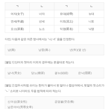
ㄱ
ㄴ
ㄱ
ㄴ
여자(女子)
녀자
유대(紐帶)
뉴대
연세(年歲)
년세
이토(泥土)
니토
요소(尿素)
뇨소
익명(匿名)
닉명
다만, 다음과 같은 의존 명사에서는 ‘냐, 녀’ 음을 인정한다.
냥(兩)
냥쭝(兩-)
년(年)(몇 년)
[붙임 1] 단어의 첫머리 이외의 경우에는 본음대로 적는다.
남녀(男女)
당뇨(糖尿)
결뉴(結紐)
은닉(隱匿)
[붙임 2] 접두사처럼 쓰이는 한자가 붙어서 된 말이나 합성어에서, 뒷말의 첫소리가
‘ㄴ’ 소리로 나더라도 두음 법칙에 따라 적는다.
신여성(新女性)
공염불(空念佛)
남존여비(男尊女卑)