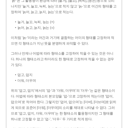
‘늙-’은 그 활용형이 환경에 따라 [늘거], [늘꼬], [늑찌], [능는] 등으로 소리
나지만 ‘늘거, 늘꼬, 늑찌, 능는’으로 적지 않고 ‘늙-’으로 어간의 형태를 고
정하여 ‘늙어, 늙고, 늙지, 늙는’으로 적는다.
늘거, 늘꼬, 늑찌, 능는 (×)
늙어, 늙고, 늙지, 늙는 (○)
이처럼 ‘늙-­’이라는 어간과 거기에 결합하는 어미의 형태를 고정하여 적
으면 각 형태소가 지닌 뜻을 분명하게 파악할 수 있다.
그러나 언제나 어법에 따라 형태소를 고정하여 적을 수 있는 것은 아니
다. 하나의 형태소라고 하더라도 한 형태로 고정하여 적을 수 없는 경우
가 있다.
덥고, 덥지
더워, 더우며
위의 ‘덥고, 덥지’에서의 ‘덥-­’과 ‘더워, 더우며’의 ‘더우-­’는 같은 형태소이
다. 어법에 따라 형태소의 본모양을 ‘덥-­’으로 고정하여 적는다면 ‘덥어,
덥으며’로 적어야 한다. 그렇지만 ‘덥어, 덥으며’는 [더버], [더브며]로 읽히
게 되므로 표준어 [더워], [더우며]의 소리를 제대로 나타낼 수 없다. 그러
므로 ‘덥고, 덥지, 더워, 더우며’는 한 형태소의 활용형이지만 그 형태를
하나로 고정할 수 없고 ‘덥-’, ‘더우-’ 두 가지로 적게 된다.