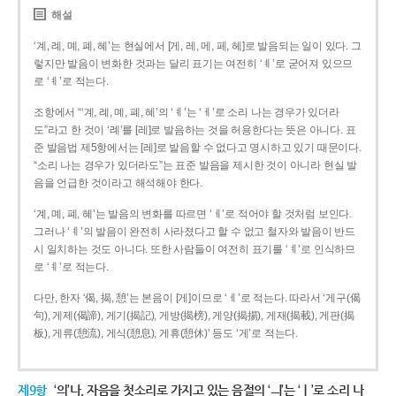
해설
‘계, 례, 몌, 폐, 혜’는 현실에서 [게, 레, 메, 페, 헤]로 발음되는 일이 있다. 그
렇지만 발음이 변화한 것과는 달리 표기는 여전히 ‘ㅖ’로 굳어져 있으므
로 ‘ㅖ’로 적는다.
조항에서 “‘계, 례, 몌, 폐, 혜’의 ‘ㅖ’는 ‘ㅔ’로 소리 나는 경우가 있더라
도”라고 한 것이 ‘례’를 [레]로 발음하는 것을 허용한다는 뜻은 아니다. 표
준 발음법 제5항에서는 [레]로 발음할 수 없다고 명시하고 있기 때문이다.
“소리 나는 경우가 있더라도”는 표준 발음을 제시한 것이 아니라 현실 발
음을 언급한 것이라고 해석해야 한다.
‘계, 몌, 폐, 혜’는 발음의 변화를 따르면 ‘ㅔ’로 적어야 할 것처럼 보인다.
그러나 ‘ㅖ’의 발음이 완전히 사라졌다고 할 수 없고 철자와 발음이 반드
시 일치하는 것도 아니다. 또한 사람들이 여전히 표기를 ‘ㅖ’로 인식하므
로 ‘ㅖ’로 적는다.
다만, 한자 ‘偈, 揭, 憩’는 본음이 [게]이므로 ‘ㅔ’로 적는다. 따라서 ‘게구(偈
句), 게제(偈諦), 게기(揭記), 게방(揭榜), 게양(揭揚), 게재(揭載), 게판(揭
板), 게류(憩流), 게식(憩息), 게휴(憩休)’ 등도 ‘게’로 적는다.
제9항
‘의’나, 자음을 첫소리로 가지고 있는 음절의 ‘ㅢ’는 ‘ㅣ’로 소리 나