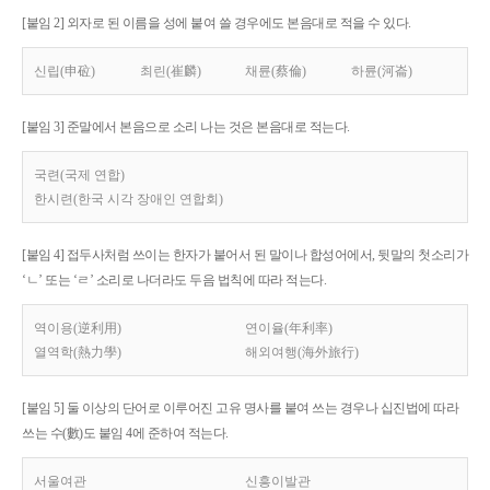
[붙임 2] 외자로 된 이름을 성에 붙여 쓸 경우에도 본음대로 적을 수 있다.
신립(申砬)
최린(崔麟)
채륜(蔡倫)
하륜(河崙)
[붙임 3] 준말에서 본음으로 소리 나는 것은 본음대로 적는다.
국련(국제 연합)
한시련(한국 시각 장애인 연합회)
[붙임 4] 접두사처럼 쓰이는 한자가 붙어서 된 말이나 합성어에서, 뒷말의 첫소리가
‘ㄴ’ 또는 ‘ㄹ’ 소리로 나더라도 두음 법칙에 따라 적는다.
역이용(逆利用)
연이율(年利率)
열역학(熱力學)
해외여행(海外旅行)
[붙임 5] 둘 이상의 단어로 이루어진 고유 명사를 붙여 쓰는 경우나 십진법에 따라
쓰는 수(數)도 붙임 4에 준하여 적는다.
서울여관
신흥이발관