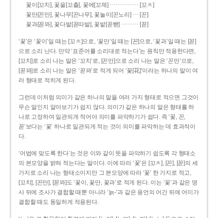
……………
꽃이[꼬치], 꽃을[꼬츨], 꽃에[꼬체]
[꼬ㅊ]
…
꽃만[꼰만], 꽃나무[꼰나무], 꽃놀이[꼰노리]
[꼰]
………
꽃과[꼳꽈], 꽃다발[꼳따발], 꽃밭[꼳빧]
[꼳]
‘꽃’은 ‘꽃이’일 때는 [꼬ㅊ]으로, ‘꽃만’일 때는 [꼰]으로, ‘꽃과’일 때는 [꼳]
으로 소리 난다. 만약 ‘표준어를 소리대로 적는다’는 원칙만 적용한다면,
[꼬치]로 소리 나는 말은 ‘꼬치’로, [꼰만]으로 소리 나는 말은 ‘꼰만’으로,
[꼳꽈]로 소리 나는 말은 ‘꼳꽈’로 적게 되어 ‘꽃[花]’이라는 하나의 말이 여
러 형태로 적히게 된다.
그런데 이처럼 의미가 같은 하나의 말을 여러 가지 형태로 적으면 그것이
무슨 말인지 알아보기가 쉽지 않다. 의미가 같은 하나의 말은 형태를 하
나로 고정하여 일관되게 적어야 의미를 파악하기가 쉽다. 즉 ‘꽃, 꼰,
꼳’보다는 ‘꽃’ 하나로 일관되게 적는 것이 의미를 파악하는 데 효과적이
다.
‘어법에 맞도록 한다’는 것은 이와 같이 뜻을 파악하기 쉽도록 각 형태소
의 본모양을 밝혀 적는다는 말이다. 이에 따라 ‘꽃’은 [꼬ㅊ], [꼰], [꼳]의 세
가지로 소리 나는 형태소이지만 그 본모양에 따라 ‘꽃’ 한 가지로 적고,
[꼬치], [꼰만], [꼳꽈]도 ‘꽃이, 꽃만, 꽃과’로 적게 된다. 이는 ‘꽃’과 같은 명
사 뒤에 조사가 결합할 때뿐 아니라 ‘늙-’과 같은 용언의 어간 뒤에 어미가
결합할 때도 동일하게 적용된다.