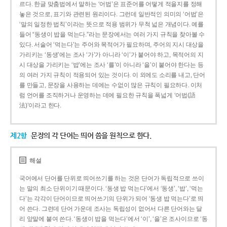
르다. 한글 맞춤법에서 말하는 ‘어법’은 표준어를 어떻게 적을지를 정해
놓은 것으로, 표기와 관련된 원리이다. 그런데 일반적인 의미의 ‘어법’은
‘말의 일정한 법칙’이라는 뜻으로 적용 범위가 무척 넓은 개념이다. 예를
들어 “동생이 밥을 먹는다.”라는 문장에서는 여러 가지 규칙을 찾아볼 수
있다. 서술어 ‘먹는다’는 주어와 목적어가 필요하며, 주어의 지시 대상을
가리키는 ‘동생’에는 조사 ‘가’가 아니라 ‘이’가 붙어야 하고, 목적어의 지
시 대상을 가리키는 ‘밥’에는 조사 ‘를’이 아니라 ‘을’이 붙어야 한다는 등
의 여러 가지 규칙이 적용되어 있는 것이다. 이 외에도 소리를 내고, 단어
를 만들고, 문장을 사용하는 데에는 수없이 많은 규칙이 필요하다. 이처
럼 언어를 조직하거나 운영하는 데에 필요한 규칙을 폭넓게 ‘어법(語
法)’이라고 한다.
제2항
문장의 각 단어는 띄어 씀을 원칙으로 한다.
해설
국어에서 단어를 단위로 띄어쓰기를 하는 것은 단어가 독립적으로 쓰이
는 말의 최소 단위이기 때문이다. ‘동생 밥 먹는다’에서 ‘동생’, ‘밥’, ‘먹는
다’는 각각이 단어이므로 띄어쓰기의 단위가 되어 ‘동생 밥 먹는다’로 띄
어 쓴다. 그런데 단어 가운데 조사는 독립성이 없어서 다른 단어와는 달
리 앞말에 붙여 쓴다. ‘동생이 밥을 먹는다’에서 ‘이’, ‘을’은 조사이므로 ‘동