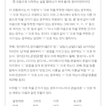
③ 모음으로 시작하는 실질 형태소가 뒤에 올 때: 젖어미[저더미]
이 조항에서는 이 가운데 ‘ㄷ’으로 적을 뚜렷한 까닭이 없는 경우에는
‘ㅅ’으로 적는다고 규정하고 있다. 다만 그 예시에서 보듯이 이는 다른 자
음으로 적을 근거가 없는 경우에도 적용된다. ‘밭, 빚, 꽃’ 등과 같이 다른
자음으로 적을 뚜렷한 까닭이 있는 경우에는 그에 따라 ‘ㅌ, ㅈ, ㅊ’ 등으
로 적지만, ‘낫, 빗’ 등과 같이 ‘ㄷ’이나 다른 자음으로 적을 뚜렷한 근거가
없는 경우는 ‘ㅅ’으로 적는 것이다. 다음과 같이 ‘ㄷ’으로 적을 뚜렷한 근
거가 있는 경우에는 당연히 ‘ㄷ’으로 적는 것이 원칙이다.
첫째, ‘맏이[마지], 맏아들[마다들]’의 ‘맏-’, ‘낟[낟ː], 낟알[나ː달], 낟가리[낟ː
까리]’의 ‘낟’처럼 원래부터 ‘ㄷ’ 받침을 가지고 있는 경우에는 ‘ㄷ’으로 적
는다. ‘곧이[고지], 곧장[곧짱]’ 등도 이에 해당한다. 둘째, ‘돋보다(←도두
보다), 딛다(←디디다), 얻다가(←어디에다가)’처럼 본말에서 준말이 만들
어지면서 ‘ㄷ’ 받침을 갖게 된 경우에도 ‘ㄷ’으로 적는다. 셋째, 한글 맞춤
법에서 규정하고 있듯이 ‘반짇고리, 사흗날, 숟가락, 이튿날’처럼 ‘ㄹ’ 소
리와 연관되어 ‘ㄷ’으로 소리 나는 경우에도 ‘ㄷ’으로 적는다.(한글 맞춤법
제29항 참조)
이처럼 ‘ㄷ’으로 적을 근거가 있는 경우가 아니어서 관습대로 ‘ㅅ’으로 적
는 예로는 다음과 같은 것들이 있다.
걸핏하면
그까짓
기껏
놋그릇
덧셈
빗장
삿대
숫접다