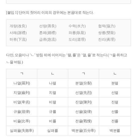
[붙임 1] 단어의 첫머리 이외의 경우에는 본음대로 적는다.
개량(改良)
선량(善良)
수력(水力)
협력(協力)
사례(謝禮)
혼례(婚禮)
와룡(臥龍)
쌍룡(雙龍)
하류(下流)
급류(急流)
도리(道理)
진리(眞理)
다만, 모음이나 ‘ㄴ’ 받침 뒤에 이어지는 ‘렬, 률’은 ‘열, 율’로 적는다.(ㄱ을 취하고
ㄴ을 버림.)
ㄱ
ㄴ
ㄱ
ㄴ
나열(羅列)
나렬
분열(分裂)
분렬
치열(齒列)
치렬
선열(先烈)
선렬
비열(卑劣)
비렬
진열(陳列)
진렬
규율(規律)
규률
선율(旋律)
선률
비율(比率)
비률
전율(戰慄)
전률
실패율(失敗率)
실패률
백분율(百分率)
백분률