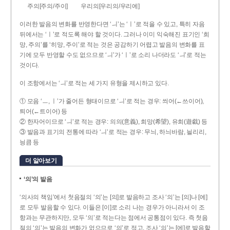
주의[주의/주이]
우리의[우리의/우리에]
이러한 발음의 변화를 반영한다면 ‘ㅢ’는 ‘ㅣ’로 적을 수 있고, 특히 자음
뒤에서는 ‘ㅣ’로 적도록 해야 할 것이다. 그러나 이미 익숙해진 표기인 ‘희
망, 주의’를 ‘히망, 주이’로 적는 것은 공감하기 어렵고 발음의 변화를 표
기에 모두 반영할 수도 없으므로 ‘ㅢ’가 ‘ㅣ’로 소리 나더라도 ‘ㅢ’로 적는
것이다.
이 조항에서는 ‘ㅢ’로 적는 세 가지 유형을 제시하고 있다.
① 모음 ‘ㅡ, ㅣ’가 줄어든 형태이므로 ‘ㅢ’로 적는 경우: 씌어(←쓰이어),
틔어(←트이어) 등
② 한자어이므로 ‘ㅢ’로 적는 경우: 의의(意義), 희망(希望), 유희(遊戱) 등
③ 발음과 표기의 전통에 따라 ‘ㅢ’로 적는 경우: 무늬, 하늬바람, 늴리리,
닁큼 등
더 알아보기
‘의’의 발음
‘의사의 책임’에서 첫음절의 ‘의’는 [의]로 발음하고 조사 ‘의’는 [의]나 [에]
로 모두 발음할 수 있다. 이들은 [이]로 소리 나는 경우가 아니라서 이 조
항과는 무관하지만, 모두 ‘의’로 적는다는 점에서 공통점이 있다. 즉 첫음
절의 ‘의’는 발음의 변화가 없으므로 ‘의’로 적고, 조사 ‘의’는 [에]로 발음할