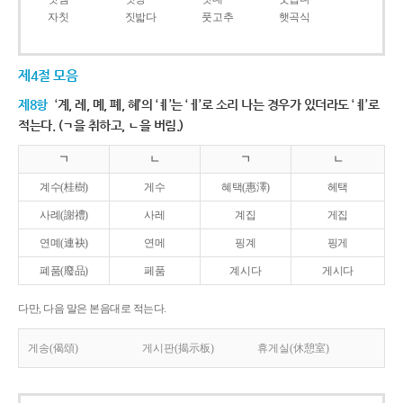
자칫
짓밟다
풋고추
햇곡식
제4절 모음
제8항
‘계, 례, 몌, 폐, 혜’의 ‘ㅖ’는 ‘ㅔ’로 소리 나는 경우가 있더라도 ‘ㅖ’로
적는다. (ㄱ을 취하고, ㄴ을 버림.)
ㄱ
ㄴ
ㄱ
ㄴ
계수(桂樹)
게수
혜택(惠澤)
헤택
사례(謝禮)
사레
계집
게집
연몌(連袂)
연메
핑계
핑게
폐품(廢品)
페품
계시다
게시다
다만, 다음 말은 본음대로 적는다.
게송(偈頌)
게시판(揭示板)
휴게실(休憩室)