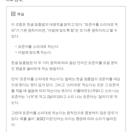
해설
이 조항은 한글 맞춤법의 대원칙을 밝히고 있다. “표준어를 소리대로 적
되”가 기본 원칙이라면, “어법에 맞도록 함”은 또 다른 원칙이라고 할 수
있다.
표준어를 소리대로 적는다.
어법에 맞도록 적는다.
한글 맞춤법은 이 두 가지 원칙에 따라 음성 언어인 표준어를 표음 문자
인 한글로 올바르게 적는 방법이다.
먼저 ‘표준어를 소리대로 적는다’는 말에는 한글 맞춤법이 표준어를 대상
으로 한다는 뜻이 담겨 있다. 그리고 ‘소리대로’ 적는다는 것은 그 표준어
를 적을 때 발음에 따라 적는다는 뜻이다. 이를테면 [나무]라고 소리 나는
표준어는 ‘나무’로 적고, [달리다]라고 소리 나는 표준어는 ‘달리다’로 적
는다.
그런데 표준어를 소리대로 적는다는 원칙만으로 충분하지 않은 경우가
있다. 예를 들어 ‘꽃[花]’이란 단어는 쓰이는 환경에 따라 소리가 달라진
다.