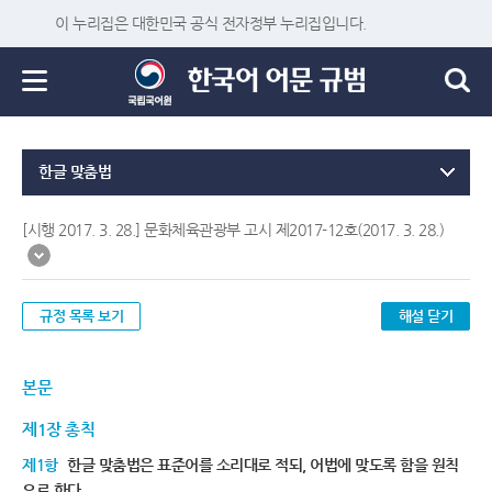
이 누리집은 대한민국 공식 전자정부 누리집입니다.
한글 맞춤법
[시행 2017. 3. 28.] 문화체육관광부 고시 제2017-12호(2017. 3. 28.)
규정 목록 보기
해설 닫기
본문
제1장 총칙
제1항
한글 맞춤법은 표준어를 소리대로 적되, 어법에 맞도록 함을 원칙
으로 한다.