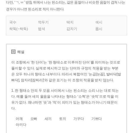
다만, ‘ㄱ, ㅂ’ 받침 뒤에서 나는 된소리는, 같은 음절이나 비슷한 음절이 겹쳐 나는
경우가 아니면 된소리로 적지 아니한다.
국수
깍두기
딱지
색시
싹둑(~싹둑)
법석
갑자기
몹시
해설
이 조항에서 ‘한 단어’는 ‘한 형태소로 이루어진 단어’를 의미하는 것으로
풀이할 수 있다. 실제로 예시하고 있는 단어와 규정의 적용을 받는 부분
은 모두 하나의 형태소 내부이다. 따라서 복합어인 ‘눈곱[눈꼽], 발바닥[발
빠닥], 잠자리[잠짜리]’와 같은 표기는 이 조항의 적용을 받지 않는다.
1. 한 형태소 안의 두 모음 사이에서 나는 된소리는 소리 나는 대로 적는
다. 예를 들어 새의 울음을 나타내는 형태소 ‘소쩍’은 ‘솟적’으로 적을 이
유가 없다. 왜냐하면 ‘솟’과 ‘적’이 의미가 있는 형태소가 아니기 때문이
다.
어깨
오빠
새끼
토끼
가꾸다
기쁘다
아끼다