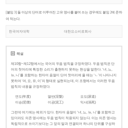
[붙임 3] 둘 이상의 단어로 이루어진 고유 명사를 붙여 쓰는 경우에도 붙임 2에 준하
여 적는다.
한국여자대학
대한요소비료회사
해설
제10항~제12항에서는 국어의 두음 법칙을 규정하였다. 두음 법칙은 단
어의 첫머리에 특정한 소리가 출현하지 못하는 현상을 말한다. ‘녀, 뇨,
뉴, 니’를 포함하는 한자어 음절이 단어 첫머리에 올 때는 ‘ㄴ’이 나타나지
못하여 ‘여, 요, 유, 이’의 형태로 실현되는데, 이 조항에서는 이러한 두음
법칙의 내용을 규정하였다.
연도(年度)
열반(涅槃)
요도(尿道)
이승(尼僧)
이공(泥工)
익사(溺死)
그런데 여기에는 예외가 있다. 한자어 음절이 ‘녀, 뇨, 뉴, 니’를 포함하고
있더라도 의존 명사에는 두음 법칙이 적용되지 않는다. 이는 의존 명사는
독립적으로 쓰이기보다는 그 앞의 말과 연결되어 하나의 단위를 구성하