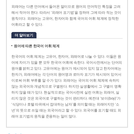
외래어는 다른 언어에서 들어온 말이므로 원어의 언어적인 특징을 고려
해서 적어야 한다. 따라서 ‘외래어 표기법’을 정하여 그에 따라 적는 것이
원칙이다. 외래어는 고유어, 한자어와 함께 국어의 어휘 체계에 정착한
어휘라고 할 수 있다.
더 알아보기
원어에 따른 한국어 어휘 체계
한국어의 어휘 체계는 고유어, 한자어, 외래어로 나눌 수 있다. 이들은 원
어에 차이가 있을 뿐 모두 한국어 어휘에 속한다. 국어사전에서는 단어의
원어를 밝히고 있다. 고유어에는 원어가 제시되어 있지 않고 한자어에는
한자가, 외래어에는 각 단어의 원어명과 로마자 표기가 제시되어 있어서
이로써 어휘 부류를 알 수가 있다. 외래어는 국어의 어휘 체계에 속하지
않는 외국어와 개념적으로 구별된다. 하지만 실생활에서 그 구별이 명확
하지 않을 때가 있다. 현실적으로는 국어사전에 실린 어휘는 외래어, 실
리지 않은 것은 외국어로 구별하는 것이 편리하다. 예컨대 ‘보이(boy)’가
‘식당이나 호텔 따위에서 접대하는 남자’를 의미할 때는 외래어지만 ‘소
년’의 뜻으로 쓰일 때는 외국어라고 할 수 있다. 외국어를 표기할 때도 외
래어 표기법의 원칙을 준용하는 일이 많다.