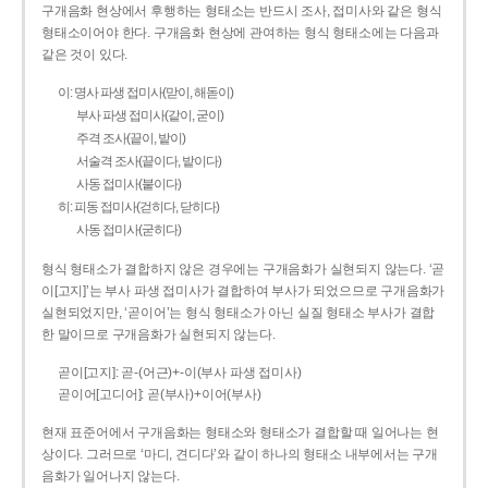
구개음화 현상에서 후행하는 형태소는 반드시 조사, 접미사와 같은 형식
형태소이어야 한다. 구개음화 현상에 관여하는 형식 형태소에는 다음과
같은 것이 있다.
이: 명사 파생 접미사(맏이, 해돋이)
부사 파생 접미사(같이, 굳이)
주격 조사(끝이, 밭이)
서술격 조사(끝이다, 밭이다)
사동 접미사(붙이다)
히: 피동 접미사(걷히다, 닫히다)
사동 접미사(굳히다)
형식 형태소가 결합하지 않은 경우에는 구개음화가 실현되지 않는다. ‘곧
이[고지]’는 부사 파생 접미사가 결합하여 부사가 되었으므로 구개음화가
실현되었지만, ‘곧이어’는 형식 형태소가 아닌 실질 형태소 부사가 결합
한 말이므로 구개음화가 실현되지 않는다.
곧이[고지]: 곧-­(어근)+­-이(부사 파생 접미사)
곧이어[고디어]: 곧(부사)+이어(부사)
현재 표준어에서 구개음화는 형태소와 형태소가 결합할 때 일어나는 현
상이다. 그러므로 ‘마디, 견디다’와 같이 하나의 형태소 내부에서는 구개
음화가 일어나지 않는다.