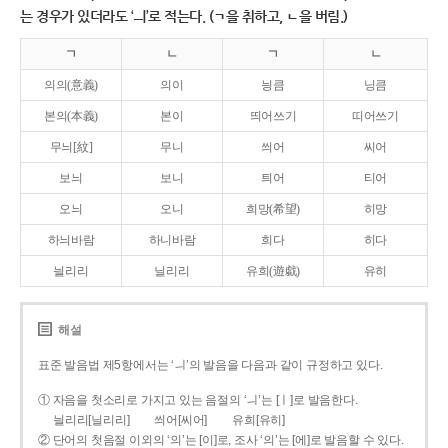
는 경우가 있더라도 ‘ㅢ’로 적는다. (ㄱ을 취하고, ㄴ을 버림.)
ㄱ
ㄴ
ㄱ
ㄴ
의의(意義)
의이
닁큼
닝큼
본의(本義)
본이
띄어쓰기
띠어쓰기
무늬[紋]
무니
씌어
씨어
보늬
보니
틔어
티어
오늬
오니
희망(希望)
히망
하늬바람
하니바람
희다
히다
늴리리
닐리리
유희(遊戱)
유히
해설
표준 발음법 제5항에서는 ‘ㅢ’의 발음을 다음과 같이 규정하고 있다.
① 자음을 첫소리로 가지고 있는 음절의 ‘ㅢ’는 [ㅣ]로 발음한다.
늴리리[닐리리]
씌어[씨어]
유희[유히]
② 단어의 첫음절 이외의 ‘의’는 [이]로, 조사 ‘의’는 [에]로 발음할 수 있다.