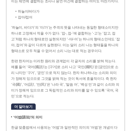
이는 체언에 결합하는 조사나 용언 어간에 결합하는 어미도 마찬가지다.
하늘이/바다가
잡아/접어
‘하늘이, 바다가’의 ‘이/가’는 주격의 뜻을 나타내는 동일한 형태소이지만
하나로 고정해서 적을 수가 없다. ‘잡-, 접-’에 결합하는 ‘-고’는 ‘잡고, 접
고’처럼 하나의 형태로만 실현되지만 ‘-아/-어’는 하나의 형태소인데도 ‘잡
아, 접어’와 같이 다르게 실현된다. 이는 달리 소리 나는 형태들을 하나의
형태소로 모두 적을 수 없어서 소리 나는 대로 적는 경우이다.
한편 한자어는 이러한 원리와 관계없이 각 글자의 소리를 밝혀 적는다.
예를 들어 ‘국어(國語)’는 [구거]로 소리 나고 ‘국민(國民)’은 [궁민]으로 소
리 나지만 ‘구거’, ‘궁민’으로 적지 않는다. 한자 하나하나는 소리와 의미
가 정해져 있으므로 그것을 밝혀 적는 것이 독서에 효율적이다. 즉 한자
‘국(國)’, ‘어(語)’, ‘민(民)’은 ‘나라 국’, ‘말씀 어’, ‘백성 민’과 같이 소리와 의
미가 정해져 있으므로 그 독립적인 소리와 의미를 알 수 있도록 ‘국어, 국
민’으로 적는다.
더 알아보기
‘어법(語法)’의 의미
한글 맞춤법에서 사용되는 ‘어법’과 일반적인 의미의 ‘어법’은 개념이 다