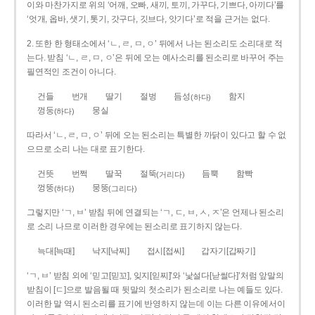
이와 마찬가지로 위의 ‘어깨, 오빠, 새끼, 토끼, 가꾸다, 기쁘다, 아끼다’를
‘엇개, 옵바, 샛기, 톳기, 갓구다, 깃브다, 앗기다’로 적을 근거는 없다.
2. 또한 한 형태소에서 ‘ㄴ, ㄹ, ㅁ, ㅇ’ 뒤에서 나는 된소리도 소리대로 적
는다. 받침 ‘ㄴ, ㄹ, ㅁ, ㅇ’은 뒤에 오는 예사소리를 된소리로 바꾸어 주는
필연적인 조건이 아니다.
건들
번개
딸기
절벙
듬성
함지
(하다)
껑둥
뭉실
(하다)
따라서 ‘ㄴ, ㄹ, ㅁ, ㅇ’ 뒤에 오는 된소리는 특별한 까닭이 있다고 할 수 없
으므로 소리 나는 대로 표기한다.
건뜻
번쩍
딸꾹
절뚝
듬뿍
함빡
(거리다)
껑뚱
뭉뚱
(하다)
(그리다)
그렇지만 ‘ㄱ, ㅂ’ 받침 뒤에 연결되는 ‘ㄱ, ㄷ, ㅂ, ㅅ, ㅈ’은 언제나 된소리
로 소리 나므로 이러한 경우에는 된소리로 표기하지 않는다.
늑대[늑때]
낙지[낙찌]
접시[접씨]
갑자기[갑짜기]
‘ㄱ, ㅂ’ 받침 외에 ‘믿고[믿꼬], 잊지[읻찌]’와 ‘낯설다[낟썰다]’처럼 앞말의
받침이 [ㄷ]으로 발음될 때 뒷말의 첫소리가 된소리로 나는 예들도 있다.
이러한 말 역시 된소리를 표기에 반영하지 않는데 이는 다른 이유에서이