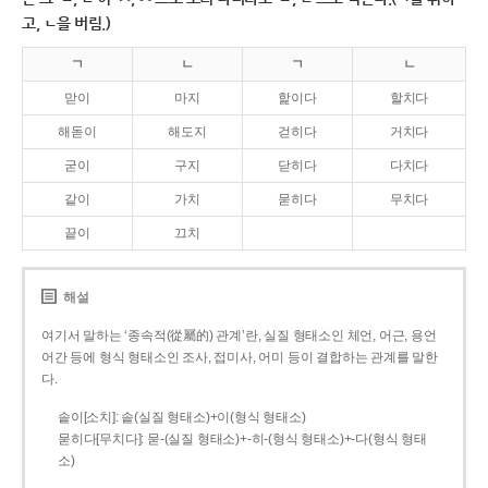
고, ㄴ을 버림.)
ㄱ
ㄴ
ㄱ
ㄴ
맏이
마지
핥이다
할치다
해돋이
해도지
걷히다
거치다
굳이
구지
닫히다
다치다
같이
가치
묻히다
무치다
끝이
끄치
해설
여기서 말하는 ‘종속적(從屬的) 관계’란, 실질 형태소인 체언, 어근, 용언
어간 등에 형식 형태소인 조사, 접미사, 어미 등이 결합하는 관계를 말한
다.
솥이[소치]: 솥(실질 형태소)+이(형식 형태소)
묻히다[무치다]: 묻­-(실질 형태소)+­-히­-(형식 형태소)+-다(형식 형태
소)