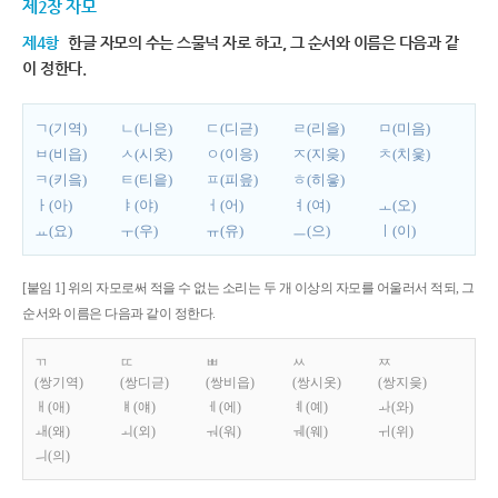
제2장 자모
제4항
한글 자모의 수는 스물넉 자로 하고, 그 순서와 이름은 다음과 같
이 정한다.
ㄱ(기역)
ㄴ(니은)
ㄷ(디귿)
ㄹ(리을)
ㅁ(미음)
ㅂ(비읍)
ㅅ(시옷)
ㅇ(이응)
ㅈ(지읒)
ㅊ(치읓)
ㅋ(키읔)
ㅌ(티읕)
ㅍ(피읖)
ㅎ(히읗)
ㅏ(아)
ㅑ(야)
ㅓ(어)
ㅕ(여)
ㅗ(오)
ㅛ(요)
ㅜ(우)
ㅠ(유)
ㅡ(으)
ㅣ(이)
[붙임 1] 위의 자모로써 적을 수 없는 소리는 두 개 이상의 자모를 어울러서 적되, 그
순서와 이름은 다음과 같이 정한다.
ㄲ
ㄸ
ㅃ
ㅆ
ㅉ
(쌍기역)
(쌍디귿)
(쌍비읍)
(쌍시옷)
(쌍지읒)
ㅐ(애)
ㅒ(얘)
ㅔ(에)
ㅖ(예)
ㅘ(와)
ㅙ(왜)
ㅚ(외)
ㅝ(워)
ㅞ(웨)
ㅟ(위)
ㅢ(의)