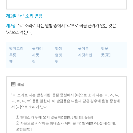
제3절 'ㄷ' 소리 받침
제7항
‘ㄷ’ 소리로 나는 받침 중에서 ‘ㄷ’으로 적을 근거가 없는 것은
‘ㅅ’으로 적는다.
덧저고리
돗자리
엇셈
웃어른
핫옷
무릇
사뭇
얼핏
자칫하면
뭇[衆]
옛
첫
헛
해설
‘ㄷ’ 소리로 나는 받침이란, 음절 종성에서 [ㄷ]으로 소리 나는 ‘ㄷ, ㅅ, ㅆ,
ㅈ, ㅊ, ㅌ, ㅎ’ 등을 말한다. 이 받침들은 다음과 같은 경우에 음절 종성에
서 [ㄷ]으로 소리가 난다.
① 형태소가 뒤에 오지 않을 때: 밭[받], 빚[빋], 꽃[꼳]
② 자음으로 시작하는 형태소가 뒤에 올 때: 밭과[받꽈], 젖다[젇따],
꽃병[꼳뼝]