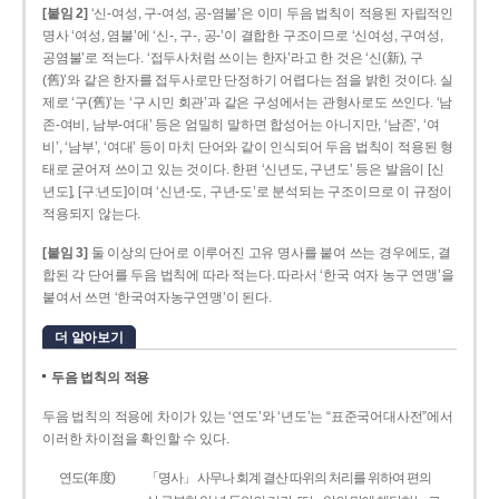
[붙임 2]
‘신-여성, 구-여성, 공-염불’은 이미 두음 법칙이 적용된 자립적인
명사 ‘여성, 염불’에 ‘신-, 구-, 공-’이 결합한 구조이므로 ‘신여성, 구여성,
공염불’로 적는다. ‘접두사처럼 쓰이는 한자’라고 한 것은 ‘신(新), 구
(舊)’와 같은 한자를 접두사로만 단정하기 어렵다는 점을 밝힌 것이다. 실
제로 ‘구(舊)’는 ‘구 시민 회관’과 같은 구성에서는 관형사로도 쓰인다. ‘남
존­-여비, 남부-­여대’ 등은 엄밀히 말하면 합성어는 아니지만, ‘남존’, ‘여
비’, ‘남부’, ‘여대’ 등이 마치 단어와 같이 인식되어 두음 법칙이 적용된 형
태로 굳어져 쓰이고 있는 것이다. 한편 ‘신년도, 구년도’ 등은 발음이 [신
년도], [구ː년도]이며 ‘신년­-도, 구년-­도’로 분석되는 구조이므로 이 규정이
적용되지 않는다.
[붙임 3]
둘 이상의 단어로 이루어진 고유 명사를 붙여 쓰는 경우에도, 결
합된 각 단어를 두음 법칙에 따라 적는다. 따라서 ‘한국 여자 농구 연맹’을
붙여서 쓰면 ‘한국여자농구연맹’이 된다.
더 알아보기
두음 법칙의 적용
두음 법칙의 적용에 차이가 있는 ‘연도’와 ‘년도’는 “표준국어대사전”에서
이러한 차이점을 확인할 수 있다.
연도(年度)
「명사」 사무나 회계 결산 따위의 처리를 위하여 편의