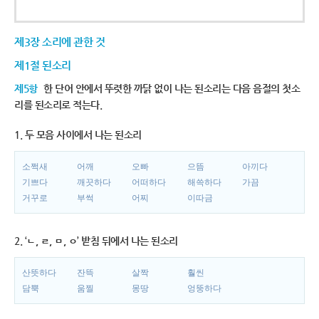
제3장 소리에 관한 것
제1절 된소리
제5항
한 단어 안에서 뚜렷한 까닭 없이 나는 된소리는 다음 음절의 첫소
리를 된소리로 적는다.
1. 두 모음 사이에서 나는 된소리
소쩍새
어깨
오빠
으뜸
아끼다
기쁘다
깨끗하다
어떠하다
해쓱하다
가끔
거꾸로
부썩
어찌
이따금
2. ‘ㄴ, ㄹ, ㅁ, ㅇ’ 받침 뒤에서 나는 된소리
산뜻하다
잔뜩
살짝
훨씬
담뿍
움찔
몽땅
엉뚱하다