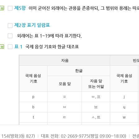
제5항
이미 굳어진 외래어는 관용을 존중하되, 그 범위와 용례는 따로
북
제2장 표기 일람표
외래어는 표 1~19에 따라 표기한다.
표 1
국제 음성 기호와 한글 대조표
북
자음
반
한글
국제 음성
국제 음성
자음 앞
기호
기호
모음 앞
또는 어말
p
ㅍ
ㅂ, 프
j
b
ㅂ
브
ɥ
t
ㅌ
ㅅ, 트
w
d
ㄷ
드
154(방화3동 827)
대표 전화: 02-2669-9775(평일 09:00~18:00)
전송
k
ㅋ
ㄱ, 크