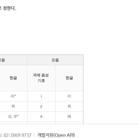
 정한다.
모음
모음
국제 음성
한글
한글
기호
이*
i
이
위
y
위
오, 우*
e
에
ø
외
: 02-2669-9737
개발지원(Open API)
ɛ
에