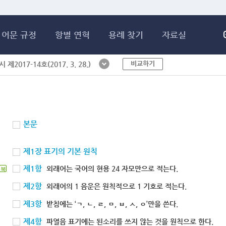
메인콘텐츠 바로가기
어문 규정
항별 연혁
용례 찾기
자료실
비교하기
제2017-14호(2017. 3. 28.)
본문
제1장 표기의 기본 원칙
제1항
외래어는 국어의 현용 24 자모만으로 적는다.
북
제2항
외래어의 1 음운은 원칙적으로 1 기호로 적는다.
제3항
받침에는 ‘ㄱ, ㄴ, ㄹ, ㅁ, ㅂ, ㅅ, ㅇ’만을 쓴다.
제4항
파열음 표기에는 된소리를 쓰지 않는 것을 원칙으로 한다.