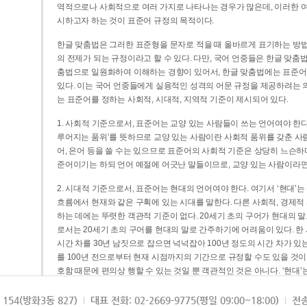
역적으로나 사회적으로 여러 가지로 나타나는 경우가 많은데, 이러한 여
시하고자 하는 것이 표준어 규정의 목적이다.
한글 맞춤법은 그러한 표준형을 문자로 적을 때 올바르게 표기하는 방법
의 전제가 되는 규정이라고 할 수 있다. 다만, 국어 언중들은 한글 맞춤
춤법으로 일원화하여 이해하는 경향이 있어서, 한글 맞춤법에는 표준어
있다. 이는 국어 언중들에게 실용적인 성격의 어문 규정을 제공하려는 
는 표준어를 정하는 사회적, 시대적, 지역적 기준이 제시되어 있다.
1. 사회적 기준으로서, 표준어는 교양 있는 사람들이 쓰는 언어여야 한다
루어지는 품위’를 뜻하므로 교양 있는 사람이란 사회적 품위를 갖춘 사람
어, 은어 등을 쓸 수는 있으므로 표준어의 사회적 기준은 상당히 느슨하다고
준어이기는 하되 언어 예절에 어긋난 말들이므로, 교양 있는 사람이라면
2. 시대적 기준으로서, 표준어는 현대의 언어여야 한다. 여기서 ‘현대
흐름에서 현재와 같은 구획에 있는 시대를 말한다. 다른 사회적, 경제적
하는 데에는 뚜렷한 객관적 기준이 없다. 20세기 초의 구어가 현대의 말
로서는 20세기 초의 구어를 현대의 말로 간주하기에 어려움이 있다. 한
시간 차를 30년 남짓으로 잡으면 넉넉잡아 100년 정도의 시간 차가 있
를 100년 전으로부터 현재 시점까지의 기간으로 규정할 수도 있을 것이다
호함 때문에 편의상 행할 수 있는 것일 뿐 객관적인 것은 아니다. ‘현대
3. 지역적 기준으로서, 표준어는 서울말이어야 한다. 이는 표준어의 공
154(방화3동 827)
대표 전화: 02-2669-9775(평일 09:00~18:00)
전송