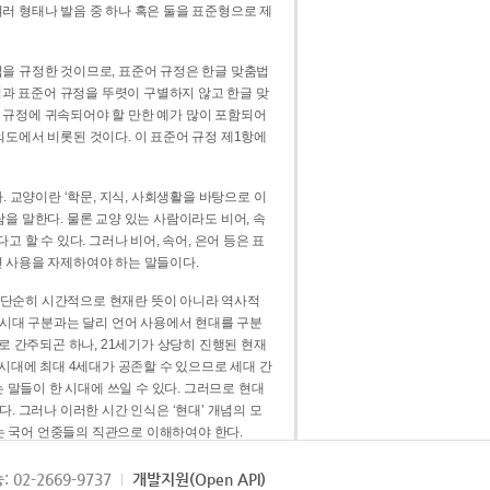
러 형태나 발음 중 하나 혹은 둘을 표준형으로 제
을 규정한 것이므로, 표준어 규정은 한글 맞춤법
법과 표준어 규정을 뚜렷이 구별하지 않고 한글 맞
 규정에 귀속되어야 할 만한 예가 많이 포함되어
의도에서 비롯된 것이다. 이 표준어 규정 제1항에
. 교양이란 ‘학문, 지식, 사회생활을 바탕으로 이
을 말한다. 물론 교양 있는 사람이라도 비어, 속
 할 수 있다. 그러나 비어, 속어, 은어 등은 표
 사용을 자제하여야 하는 말들이다.
’는 단순히 시간적으로 현재란 뜻이 아니라 역사적
 시대 구분과는 달리 언어 사용에서 현대를 구분
로 간주되곤 하나, 21세기가 상당히 진행된 현재
 시대에 최대 4세대가 공존할 수 있으므로 세대 간
는 말들이 한 시대에 쓰일 수 있다. 그러므로 현대
. 그러나 이러한 시간 인식은 ‘현대’ 개념의 모
’는 국어 언중들의 직관으로 이해하여야 한다.
용어적 성격을 가장 크게 드러내 주는 기준이다.
: 02-2669-9737
개발지원(Open API)