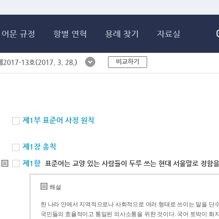
메인콘텐츠 바로가기
어문 규정
항별 연혁
용례 찾기
자료실
비교하기
017-13호(2017. 3. 28.)
제1부 표준어 사정 원칙
제1장 총칙
제1항
표준어는 교양 있는 사람들이 두루 쓰는 현대 서울말로 정함을
해설
한 나라 안에서 지역적으로나 사회적으로 여러 형태로 쓰이는 말을 단수
국민들의 효율적이고 통일된 의사소통을 위한 것이다. 국어 토박이 화자