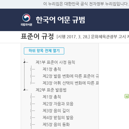
이 누리집은 대한민국 공식 전자정부 누리집입니다.
표준어 규정
[시행 2017. 3. 28.] 문화체육관광부 고시 제2
하위 항목 전체 열기
제1부 표준어 사정 원칙
제1장 총칙
제2장 발음 변화에 따른 표준어 규정
제3장 어휘 선택의 변화에 따른 표준어 규정
제2부 표준 발음법
제1장 총칙
북
제2장 자음과 모음
제3장 음의 길이
제4장 받침의 발음
제5장 음의 동화