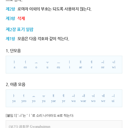
제2항
로마자 이외의 부호는 되도록 사용하지 않는다.
제3항
삭제
제2장 표기 일람
제1항
모음은 다음 각호와 같이 적는다.
1. 단모음
ㅏ
ㅓ
ㅗ
ㅜ
ㅡ
ㅣ
ㅐ
ㅔ
ㅚ
ㅟ
a
eo
o
u
eu
i
ae
e
oe
wi
2. 이중 모음
ㅑ
ㅕ
ㅛ
ㅠ
ㅒ
ㅖ
ㅘ
ㅙ
ㅝ
ㅞ
ㅢ
ya
yeo
yo
yu
yae
ye
wa
wae
wo
we
ui
[붙임 1] ‘ㅢ’는 ‘ㅣ’로 소리 나더라도 ui로 적는다.
(보기) 광희문 Gwanghuimun