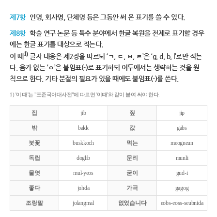
제7항
인명, 회사명, 단체명 등은 그동안 써 온 표기를 쓸 수 있다.
제8항
학술 연구 논문 등 특수 분야에서 한글 복원을 전제로 표기할 경우
에는 한글 표기를 대상으로 적는다.
1)
이 때
글자 대응은 제2장을 따르되 ‘ㄱ, ㄷ, ㅂ, ㄹ’은 ‘g, d, b, l’로만 적는
다. 음가 없는 ‘ㅇ’은 붙임표(-)로 표기하되 어두에서는 생략하는 것을 원
칙으로 한다. 기타 분절의 필요가 있을 때에도 붙임표(-)를 쓴다.
1) '이 때'는 "표준국어대사전"에 따르면 '이때'와 같이 붙여 써야 한다.
집
jib
짚
jip
밖
bakk
값
gabs
붓꽃
buskkoch
먹는
meogneun
독립
doglib
문리
munli
물엿
mul-yeos
굳이
gud-i
좋다
johda
가곡
gagog
조랑말
jolangmal
없었습니다
eobs-eoss-seubnida