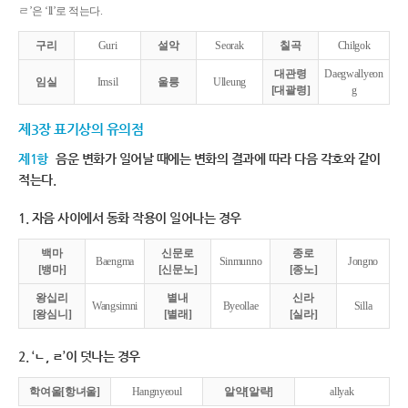
ㄹ’은 ‘ll’로 적는다.
구리
Guri
설악
Seorak
칠곡
Chilgok
대관령
Daegwallyeon
임실
Imsil
울릉
Ulleung
[대괄령]
g
제3장 표기상의 유의점
제1항
음운 변화가 일어날 때에는 변화의 결과에 따라 다음 각호와 같이
적는다.
1. 자음 사이에서 동화 작용이 일어나는 경우
백마
신문로
종로
Baengma
Sinmunno
Jongno
[뱅마]
[신문노]
[종노]
왕십리
별내
신라
Wangsimni
Byeollae
Silla
[왕심니]
[별래]
[실라]
2. ‘ㄴ, ㄹ’이 덧나는 경우
학여울[항녀울]
Hangnyeoul
알약[알략]
allyak