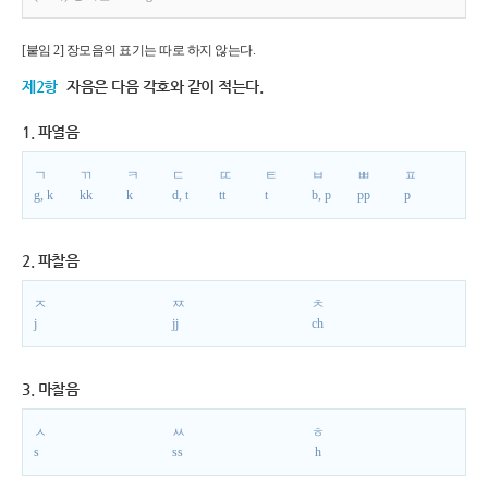
[붙임 2] 장모음의 표기는 따로 하지 않는다.
제2항
자음은 다음 각호와 같이 적는다.
1. 파열음
ㄱ
ㄲ
ㅋ
ㄷ
ㄸ
ㅌ
ㅂ
ㅃ
ㅍ
g, k
kk
k
d, t
tt
t
b, p
pp
p
2. 파찰음
ㅈ
ㅉ
ㅊ
j
jj
ch
3. 마찰음
ㅅ
ㅆ
ㅎ
s
ss
h