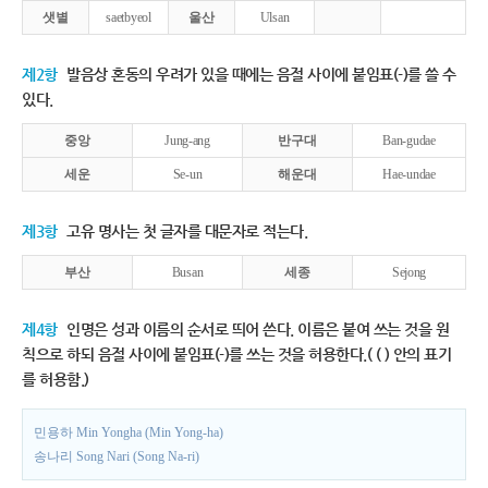
샛별
saetbyeol
울산
Ulsan
제2항
발음상 혼동의 우려가 있을 때에는 음절 사이에 붙임표(-)를 쓸 수
있다.
중앙
Jung-ang
반구대
Ban-gudae
세운
Se-un
해운대
Hae-undae
제3항
고유 명사는 첫 글자를 대문자로 적는다.
부산
Busan
세종
Sejong
제4항
인명은 성과 이름의 순서로 띄어 쓴다. 이름은 붙여 쓰는 것을 원
칙으로 하되 음절 사이에 붙임표(-)를 쓰는 것을 허용한다.( ( ) 안의 표기
를 허용함.)
민용하 Min Yongha (Min Yong-ha)
송나리 Song Nari (Song Na-ri)