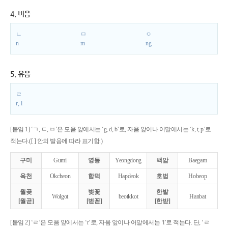
4. 비음
ㄴ
ㅁ
ㅇ
n
m
ng
5. 유음
ㄹ
r, l
[붙임 1] ‘ㄱ, ㄷ, ㅂ’은 모음 앞에서는 ‘g, d, b’로, 자음 앞이나 어말에서는 ‘k, t, p’로
적는다.([ ] 안의 발음에 따라 표기함.)
구미
Gumi
영동
Yeongdong
백암
Baegam
옥천
Okcheon
합덕
Hapdeok
호법
Hobeop
월곶
벚꽃
한밭
Wolgot
beotkkot
Hanbat
[월곧]
[벋꼳]
[한받]
[붙임 2] ‘ㄹ’은 모음 앞에서는 ‘r’로, 자음 앞이나 어말에서는 ‘l’로 적는다. 단, ‘ㄹ