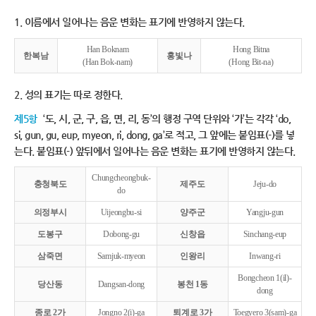
1. 이름에서 일어나는 음운 변화는 표기에 반영하지 않는다.
Han Boknam
Hong Bitna
한복남
홍빛나
(Han Bok-nam)
(Hong Bit-na)
2. 성의 표기는 따로 정한다.
제5항
‘도, 시, 군, 구, 읍, 면, 리, 동’의 행정 구역 단위와 ‘가’는 각각 ‘do,
si, gun, gu, eup, myeon, ri, dong, ga’로 적고, 그 앞에는 붙임표(-)를 넣
는다. 붙임표(-) 앞뒤에서 일어나는 음운 변화는 표기에 반영하지 않는다.
Chungcheongbuk-
충청북도
제주도
Jeju-do
do
의정부시
Uijeongbu-si
양주군
Yangju-gun
도봉구
Dobong-gu
신창읍
Sinchang-eup
삼죽면
Samjuk-myeon
인왕리
Inwang-ri
Bongcheon 1(il)-
당산동
Dangsan-dong
봉천 1동
dong
종로 2가
Jongno 2(i)-ga
퇴계로 3가
Toegyero 3(sam)-ga