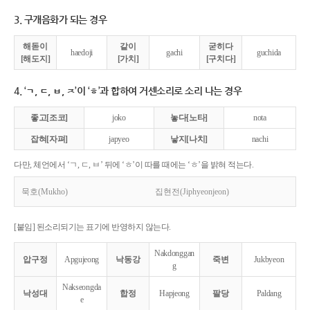
3. 구개음화가 되는 경우
해돋이
같이
굳히다
haedoji
gachi
guchida
[해도지]
[가치]
[구치다]
4. ‘ㄱ, ㄷ, ㅂ, ㅈ’이 ‘ㅎ’과 합하여 거센소리로 소리 나는 경우
좋고[조코]
joko
놓다[노타]
nota
잡혀[자펴]
japyeo
낳지[나치]
nachi
다만, 체언에서 ‘ㄱ, ㄷ, ㅂ’ 뒤에 ‘ㅎ’이 따를 때에는 ‘ㅎ’을 밝혀 적는다.
묵호(Mukho)
집현전(Jiphyeonjeon)
[붙임] 된소리되기는 표기에 반영하지 않는다.
Nakdonggan
압구정
Apgujeong
낙동강
죽변
Jukbyeon
g
Nakseongda
낙성대
합정
Hapjeong
팔당
Paldang
e