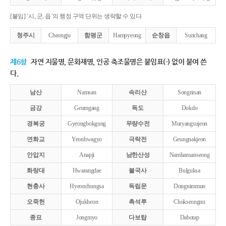
[붙임] ‘시, 군, 읍’의 행정 구역 단위는 생략할 수 있다.
청주시
Cheongju
함평군
Hampyeong
순창읍
Sunchang
제6항
자연 지물명, 문화재명, 인공 축조물명은 붙임표(-) 없이 붙여 쓴
다.
남산
Namsan
속리산
Songnisan
금강
Geumgang
독도
Dokdo
경복궁
Gyeongbokgung
무량수전
Muryangsujeon
연화교
Yeonhwagyo
극락전
Geungnakjeon
안압지
Anapji
남한산성
Namhansanseong
화랑대
Hwarangdae
불국사
Bulguksa
현충사
Hyeonchungsa
독립문
Dongnimmun
오죽헌
Ojukheon
촉석루
Chokseongnu
종묘
Jongmyo
다보탑
Dabotap