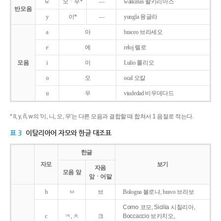
w
오ㆍ우*
―
walkirias 왈키리아스
반모음
y
이*
―
yungla 융글라
a
아
braceo 브라세오
e
에
reloj 렐로
모음
i
이
Lulio 룰리오
o
오
ocal 오칼
u
우
viudedad 비우데다드
* ll, y, ñ, w의 '이, 니, 오, 우'는 다른 모음과 결합할 때 합쳐서 1 음절로 적는다.
표 3
이탈리아어 자모와 한글 대조표
한글
자모
보기
자음
모음 앞
앞ㆍ어말
b
ㅂ
브
Bologna 볼로냐, bravo 브라보
Como 코모, Sicilia 시칠리아,
c
ㅋ, ㅊ
크
Boccaccio 보카치오,