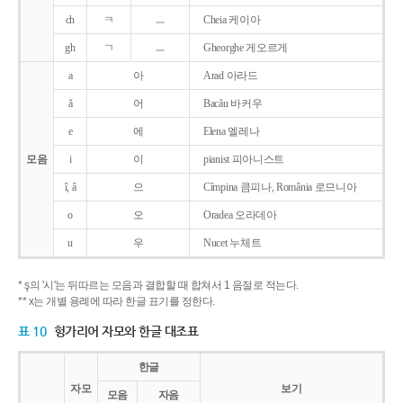
ch
ㅋ
ㅡ
Cheia 케이아
gh
ㄱ
ㅡ
Gheorghe 게오르게
a
아
Arad 아라드
ǎ
어
Bacǎu 바커우
e
에
Elena 엘레나
모음
i
이
pianist 피아니스트
î, â
으
Cîmpina 큼피나, România 로므니아
o
오
Oradea 오라데아
u
우
Nucet 누체트
* ş의 '시'는 뒤따르는 모음과 결합할 때 합쳐서 1 음절로 적는다.
** x는 개별 용례에 따라 한글 표기를 정한다.
표 10
헝가리어 자모와 한글 대조표
한글
자모
보기
모음
자음