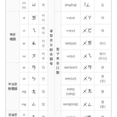
yu
위
ying
(ing)
잉
(u)
아
ai
wa
(ua)
와
이
에
ei
wo
(uo)
워
결
이
복운
합
複韻
운
아
ao
wai
(uai)
와이
모
오
합
結
어
구
웨이
合
ou
wei
(ui)
우
류
(우이)
韻
合
母
an
안
wan
(uan)
완
口
類
원
en
언
wen
(un)
(운)
부성운
附聲韻
wang
ang
앙
왕
(uang)
웡
eng
엉
weng
(ong)
(웅)
권설운
er