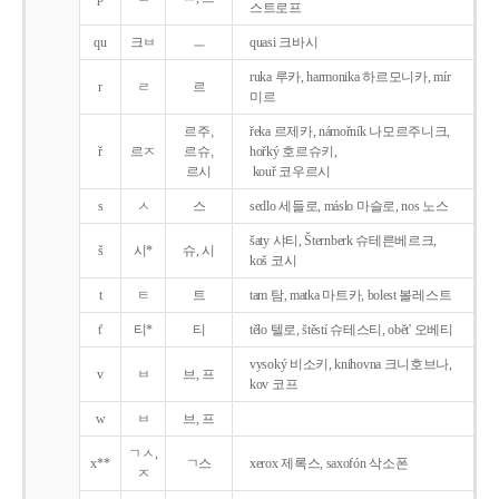
스트로프
qu
크ㅂ
ㅡ
quasi 크바시
ruka 루카, harmonika 하르모니카, mír
r
ㄹ
르
미르
르주,
řeka 르제카, námořník 나모르주니크,
ř
르ㅈ
르슈,
hořký 호르슈키,
르시
kouř 코우르시
s
ㅅ
스
sedlo 세들로, máslo 마슬로, nos 노스
šaty 샤티, Šternberk 슈테른베르크,
š
시*
슈, 시
koš 코시
t
ㅌ
트
tam 탐, matka 마트카, bolest 볼레스트
t'
티*
티
tělo 텔로, štěstí 슈테스티, obět' 오베티
vysoký 비소키, knihovna 크니호브나,
v
ㅂ
브, 프
kov 코프
w
ㅂ
브, 프
ㄱㅅ,
x**
ㄱ스
xerox 제록스, saxofón 삭소폰
ㅈ