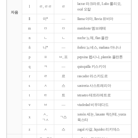
lacrar 라크라르, Lulio 룰리오,
l
ㄹ, ㄹㄹ
ㄹ
ocal 오칼
자음
ll
이*
―
llama 야마, lluvia 유비아
m
ㅁ
ㅁ
membrete 멤브레테
n
ㄴ
ㄴ
noche 노체, flan 플란
ñ
니*
―
ñoñez 뇨녜스, mañana 마냐나
p
ㅍ
ㅂ, 프
pepsina 펩시나, plantón 플란톤
q
ㅋ
―
quisquilla 키스키야
r
ㄹ
르
rascador 라스카도르
s
ㅅ
스
sastreria 사스트레리아
t
ㅌ
트
tetraetro 테트라에트로
v
ㅂ
―
viudedad 비우데다드
ㅅ,
xenón 세논, laxante 락산테, yuxta
x
ㄱ스
ㄱㅅ
육스타
z
ㅅ
스
zagal 사갈, liquidez 리키데스