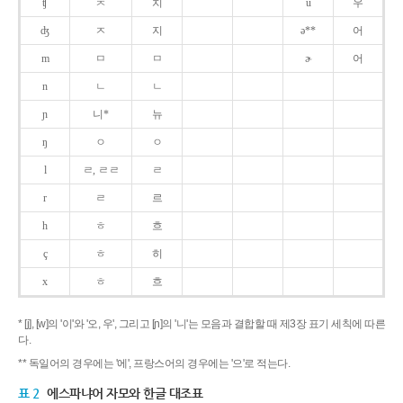
ʧ
ㅊ
치
u
우
ʤ
ㅈ
지
ə**
어
m
ㅁ
ㅁ
ɚ
어
n
ㄴ
ㄴ
ɲ
니*
뉴
ŋ
ㅇ
ㅇ
l
ㄹ, ㄹㄹ
ㄹ
r
ㄹ
르
h
ㅎ
흐
ç
ㅎ
히
x
ㅎ
흐
* [j], [w]의 '이'와 '오, 우', 그리고 [ɲ]의 '니'는 모음과 결합할 때 제3장 표기 세칙에 따른
다.
** 독일어의 경우에는 '에', 프랑스어의 경우에는 '으'로 적는다.
표 2
에스파냐어 자모와 한글 대조표