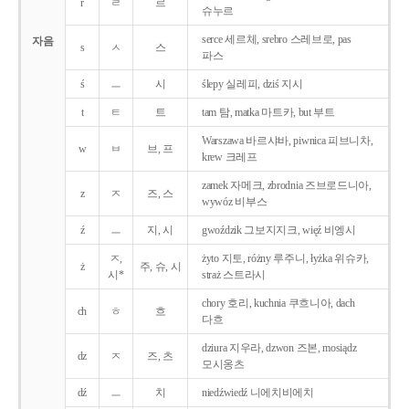
r
ㄹ
르
슈누르
serce 세르체, srebro 스레브로, pas
자음
s
ㅅ
스
파스
ś
ㅡ
시
ślepy 실레피, dziś 지시
t
ㅌ
트
tam 탐, matka 마트카, but 부트
Warszawa 바르샤바, piwnica 피브니차,
w
ㅂ
브, 프
krew 크레프
zamek 자메크, zbrodnia 즈브로드니아,
z
ㅈ
즈, 스
wywóz 비부스
ź
ㅡ
지, 시
gwoździk 그보지지크, więź 비엥시
ㅈ,
żyto 지토, różny 루주니, łyżka 위슈카,
ż
주, 슈, 시
시*
straż 스트라시
chory 호리, kuchnia 쿠흐니아, dach
ch
ㅎ
흐
다흐
dziura 지우라, dzwon 즈본, mosiądz
dz
ㅈ
즈, 츠
모시옹츠
dź
ㅡ
치
niedźwiedź 니에치비에치