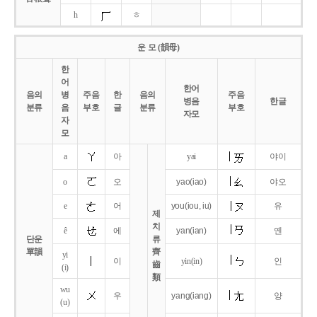
h
ㅎ
운 모 (韻母)
한
어
한어
음의
병
주음
한
음의
주음
병음
한글
분류
음
부호
글
분류
부호
자모
자
모
a
아
yai
야이
o
오
yao
(iao)
야오
e
어
you
(iou,
iu)
유
제
치
ê
에
yan
(ian)
옌
단운
류
單韻
齊
yi
이
yin(in)
인
齒
(i)
類
wu
우
yang
(iang)
양
(u)