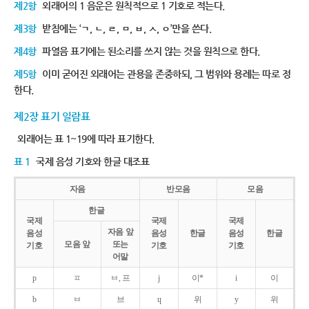
제2항
외래어의 1 음운은 원칙적으로 1 기호로 적는다.
제3항
받침에는 ‘ㄱ, ㄴ, ㄹ, ㅁ, ㅂ, ㅅ, ㅇ’만을 쓴다.
제4항
파열음 표기에는 된소리를 쓰지 않는 것을 원칙으로 한다.
제5항
이미 굳어진 외래어는 관용을 존중하되, 그 범위와 용례는 따로 정
한다.
제2장 표기 일람표
외래어는 표 1~19에 따라 표기한다.
표 1
국제 음성 기호와 한글 대조표
자음
반모음
모음
한글
국제
국제
국제
자음 앞
음성
음성
한글
음성
한글
모음 앞
또는
기호
기호
기호
어말
p
ㅍ
ㅂ, 프
j
이*
i
이
b
ㅂ
브
ɥ
위
y
위