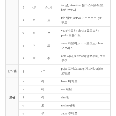
šal 샬, vlasništvo 블라스니슈트보,
š
시*
슈, 시
broš 브로시
telo 텔로, ostrvo 오스트르보, put
t
ㅌ
트
푸트
vatra 바트라, olovka 올로브카,
v
ㅂ
브
proliv 프롤리브
zavoj 자보이, pozno 포즈노, obraz
z
ㅈ
즈
오브라즈
žena 제나, izložba 이즐로주바, muž
ž
ㅈ
주
무주
pojas 포야스, zavoj 자보이, odjelo
반모음
j
이*
오델로
a
아
bakar 바카르
e
에
cev 체브
모음
i
이
dim 딤
o
오
molim 몰림
u
우
zubar 주바르