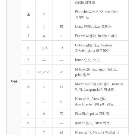
credo 크레도
Pinocchio 피노키오, cherubino
ch
ㅋ
―
케루비노
d
ㄷ
드
Dante 단테, drizza 드리차
f
ㅍ
프
Firenze 피렌체, freddo 프레도
Galileo 갈릴레오, Genova
g
ㄱ, ㅈ
그
제노바, gloria 글로리아
h
―
―
hanno 안노, oh 오
Milano 밀라노, largo 라르고,
l
ㄹ, ㄹㄹ
ㄹ
palco 팔코
자음
Macchiavelli 마키아벨리, mamma
m
ㅁ
ㅁ
맘마, Campanella 캄파넬라
Nero 네로, Anna 안나,
n
ㄴ
ㄴ
divertimento 디베르티멘토
p
ㅍ
프
Pisa 피사, prima 프리마
q
ㅋ
―
quando 콴도, queto 퀘토
r
ㄹ
르
Roma 로마, Marconi 마르코니