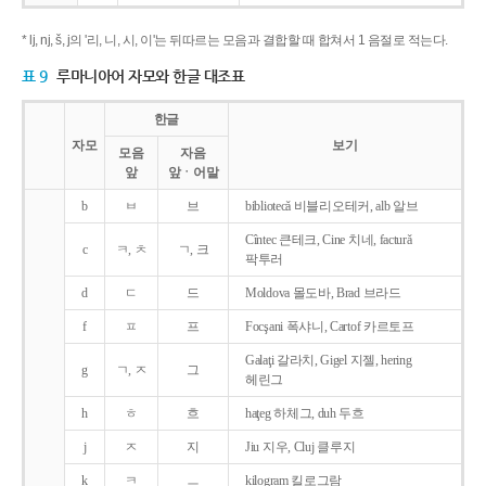
* lj, nj, š, j의 '리, 니, 시, 이'는 뒤따르는 모음과 결합할 때 합쳐서 1 음절로 적는다.
표 9
루마니아어 자모와 한글 대조표
한글
자모
보기
모음
자음
앞
앞ㆍ어말
b
ㅂ
브
bibliotecǎ 비블리오테커, alb 알브
Cîntec 큰테크, Cine 치네, facturǎ
c
ㅋ, ㅊ
ㄱ, 크
팍투러
d
ㄷ
드
Moldova 몰도바, Brad 브라드
f
ㅍ
프
Focşani 폭샤니, Cartof 카르토프
Galaţi 갈라치, Gigel 지젤, hering
g
ㄱ, ㅈ
그
헤린그
h
ㅎ
흐
haţeg 하체그, duh 두흐
j
ㅈ
지
Jiu 지우, Cluj 클루지
k
ㅋ
ㅡ
kilogram 킬로그람