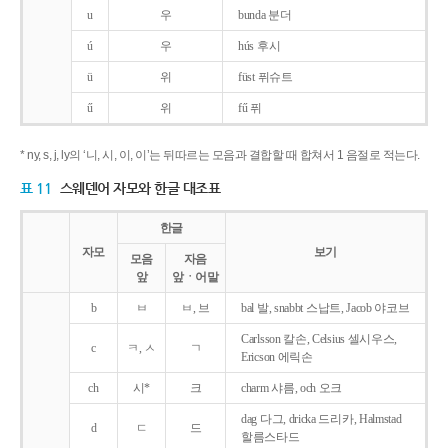
u
우
bunda 분더
ú
우
hús 후시
ü
위
füst 퓌슈트
ű
위
fű 퓌
* ny, s, j, ly의 ‘니, 시, 이, 이’는 뒤따르는 모음과 결합할 때 합쳐서 1 음절로 적는다.
표 11
스웨덴어 자모와 한글 대조표
한글
자모
보기
모음
자음
앞
앞ㆍ어말
b
ㅂ
ㅂ, 브
bal 발, snabbt 스납트, Jacob 야코브
Carlsson 칼손, Celsius 셀시우스,
c
ㅋ, ㅅ
ㄱ
Ericson 에릭손
ch
시*
크
charm 샤름, och 오크
dag 다그, dricka 드리카, Halmstad
d
ㄷ
드
할름스타드