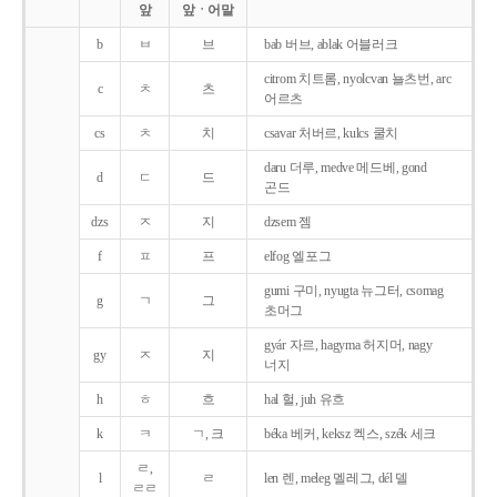
앞
앞ㆍ어말
b
ㅂ
브
bab 버브, ablak 어블러크
citrom 치트롬, nyolcvan 뇰츠번, arc
c
ㅊ
츠
어르츠
cs
ㅊ
치
csavar 처버르, kulcs 쿨치
daru 더루, medve 메드베, gond
d
ㄷ
드
곤드
dzs
ㅈ
지
dzsem 젬
f
ㅍ
프
elfog 엘포그
gumi 구미, nyugta 뉴그터, csomag
g
ㄱ
그
초머그
gyár 자르, hagyma 허지머, nagy
gy
ㅈ
지
너지
h
ㅎ
흐
hal 헐, juh 유흐
k
ㅋ
ㄱ, 크
béka 베커, keksz 켁스, szék 세크
ㄹ,
l
ㄹ
len 렌, meleg 멜레그, dél 델
ㄹㄹ