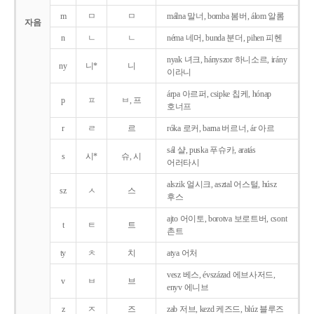
m
ㅁ
ㅁ
málna 말너, bomba 봄버, álom 알롬
자음
n
ㄴ
ㄴ
néma 네머, bunda 분더, pihen 피헨
nyak 녀크, hányszor 하니소르, irány
ny
니*
니
이라니
árpa 아르퍼, csipke 칩케, hónap
p
ㅍ
ㅂ, 프
호너프
r
ㄹ
르
róka 로커, barna 버르너, ár 아르
sál 샬, puska 푸슈카, aratás
s
시*
슈, 시
어러타시
alszik 얼시크, asztal 어스털, húsz
sz
ㅅ
스
후스
ajto 어이토, borotva 보로트버, csont
t
ㅌ
트
촌트
ty
ㅊ
치
atya 어처
vesz 베스, évszázad 에브사저드,
v
ㅂ
브
enyv 에니브
z
ㅈ
즈
zab 저브, kezd 케즈드, blúz 블루즈