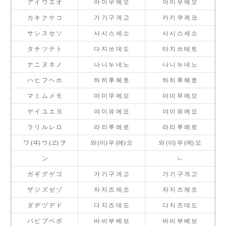
ア イ ウ エ オ
아 이 우 에 오
아 이 우 에 오
カ キ ク ケ コ
가 기 구 게 고
카 키 쿠 케 코
サ シ ス セ ソ
사 시 스 세 소
사 시 스 세 소
タ チ ツ テ ト
다 지 쓰 데 도
타 치 쓰 테 토
ナ ニ ヌ ネ ノ
나 니 누 네 노
나 니 누 네 노
ハ ヒ フ ヘ ホ
하 히 후 헤 호
하 히 후 헤 호
マ ミ ム メ モ
마 미 무 메 모
마 미 무 메 모
ヤ イ ユ エ ヨ
야 이 유 에 요
야 이 유 에 요
ラ リ ル レ ロ
라 리 루 레 로
라 리 루 레 로
ワ (ヰ) ウ (ヱ) ヲ
와 (이) 우 (에) 오
와 (이) 우 (에) 오
ン
ㄴ
ガ ギ グ ゲ ゴ
가 기 구 게 고
가 기 구 게 고
ザ ジ ズ ゼ ゾ
자 지 즈 제 조
자 지 즈 제 조
ダ ヂ ヅ デ ド
다 지 즈 데 도
다 지 즈 데 도
バ ビ ブ ベ ボ
바 비 부 베 보
바 비 부 베 보