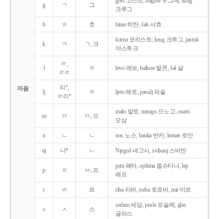
gost 고스트, dugme 두그메, krug
g
ㄱ
그
크루그
h
ㅎ
흐
hitan 히탄, šah 샤흐
korist 코리스트, krug 크루그, jastuk
k
ㅋ
ㄱ, 크
야스투크
ㄹ,
l
ㄹ
levo 레보, balkon 발콘, šal 샬
ㄹㄹ
리*,
자음
lj
ㄹ
ljeto 레토, pasulj 파술
ㄹ리*
malo 말로, mnogo 므노고, osam
m
ㅁ
ㅁ, 므
오삼
n
ㄴ
ㄴ
nos 노스, banka 반카, loman 로만
nj
니*
ㄴ
Njegoš 녜고시, svibanj 스비반
peta 페타, opština 옵슈티나, lep
p
ㅍ
ㅂ, 프
레프
r
ㄹ
르
riba 리바, torba 토르바, mir 미르
sedam 세담, posle 포슬레, glas
s
ㅅ
스
글라스