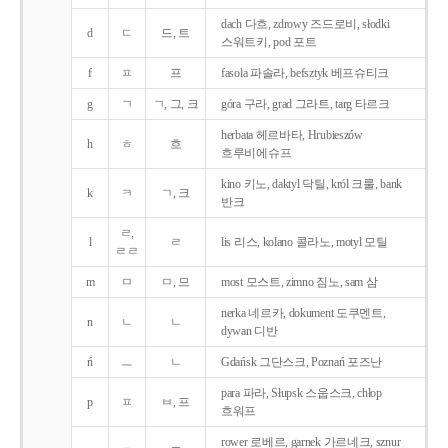
dach 다흐, zdrowy 즈드로비, słodki
d
ㄷ
드, 트
스워트키, pod 포트
f
ㅍ
프
fasola 파솔라, befsztyk 베프슈티크
g
ㄱ
ㄱ, 그, 크
góra 구라, grad 그라트, targ 타르크
herbata 헤르바타, Hrubieszów
h
ㅎ
흐
흐루비에슈프
kino 키노, daktyl 닥틸, król 크룰, bank
k
ㅋ
ㄱ, 크
반크
ㄹ,
l
ㄹ
lis 리스, kolano 콜라노, motyl 모틸
ㄹㄹ
m
ㅁ
ㅁ, 므
most 모스트, zimno 짐노, sam 삼
nerka 네르카, dokument 도쿠멘트,
n
ㄴ
ㄴ
dywan 디반
ń
ㅡ
ㄴ
Gdańsk 그단스크, Poznań 포즈난
para 파라, Słupsk 스웁스크, chłop
p
ㅍ
ㅂ, 프
흐워프
rower 로베르, garnek 가르네크, sznur