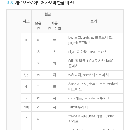
표 8
세르보크로아트어 자모와 한글 대조표
한글
자모
보기
모음
자음
앞
앞ㆍ어말
bog 보그, drobnjak 드로브냐크,
b
ㅂ
브
pogreb 포그레브
c
ㅊ
츠
cigara 치가라, novac 노바츠
čelik 첼리크, točka 토치카, kolač
č
ㅊ
치
콜라치
ć, tj
ㅊ
치
naći 나치, sestrić 세스트리치
desno 데스노, drvo 드르보, medved
d
ㄷ
드
메드베드
dž
ㅈ
지
džep 제프, narudžba 나루지바
đ,dj
ㅈ
지
Ðurađ 주라지
fasada 파사다, kifla 키플라, šaraf
f
ㅍ
프
샤라프