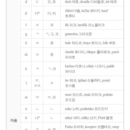
d
ㄷ
드, 트
dech 데흐, divadlo 디바들로, led 레트
d'ábel 댜벨, lod'ka 로티카, hrud'
d'
디*
디, 티
흐루티
f
ㅍ
프
fík 피크, knoflík 크노플리크
g
ㄱ
ㄱ, 그, 크
gramofon 그라모폰
h
ㅎ
흐
hadr 하드르, hmyz 흐미스, bůh 부흐
choditi 호디티, chlapec 흘라페츠, prach
ch
ㅎ
흐
프라흐
kachna 카흐나, nikdy 니크디, padák
k
ㅋ
ㄱ, 크
파다크
ㄹ,
lev 레프, šplhati 슈플하티, postel
l
ㄹ
ㄹㄹ
포스텔
most 모스트, mrak 므라크, podzim
m
ㅁ
ㅁ, 므
포드짐
n
ㄴ
ㄴ
noha 노하, podmínka 포드민카
ň
니*
ㄴ
němý 네미, sáňky 산키, Plzeň 플젠
자음
Praha 프라하, koroptev 코롭테프, strop
p
ㅍ
ㅂ, 프