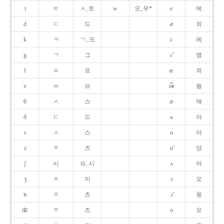
t
ㅌ
ㅅ, 트
w
오, 우*
e
에
d
ㄷ
드
ø
외
k
ㅋ
ㄱ, 크
ɛ
에
g
ㄱ
그
ɛ̃
앵
f
ㅍ
프
œ
외
v
ㅂ
브
욍
θ
ㅅ
스
æ
애
ð
ㄷ
드
a
아
s
ㅅ
스
ɑ
아
z
ㅈ
즈
ɑ̃
앙
ʃ
시
슈, 시
ʌ
어
ʒ
ㅈ
지
ɔ
오
ʦ
ㅊ
츠
ɔ̃
옹
ʣ
ㅈ
즈
o
오