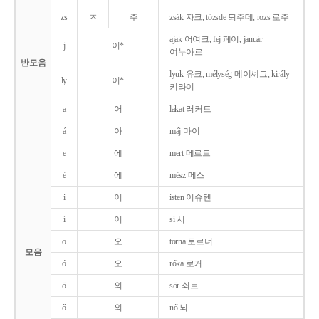
zs
ㅈ
주
zsák 자크, tőzsde 퇴주데, rozs 로주
ajak 어여크, fej 페이, január
j
이*
여누아르
반모음
lyuk 유크, mélység 메이셰그, király
ly
이*
키라이
a
어
lakat 러커트
á
아
máj 마이
e
에
mert 메르트
é
에
mész 메스
i
이
isten 이슈텐
í
이
sí 시
o
오
torna 토르너
모음
ó
오
róka 로커
ö
외
sör 쇠르
ő
외
nő 뇌