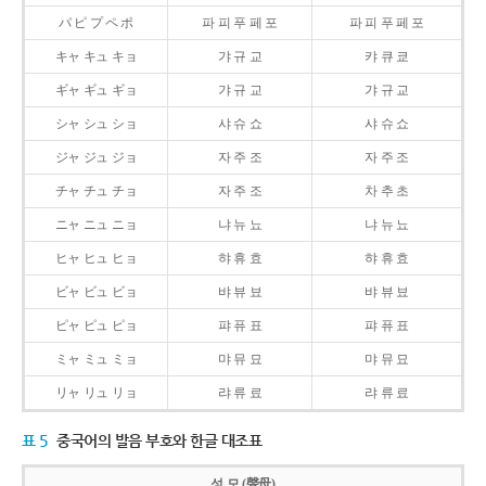
パ ピ プ ペ ポ
파 피 푸 페 포
파 피 푸 페 포
キャ キュ キョ
갸 규 교
캬 큐 쿄
ギャ ギュ ギョ
갸 규 교
갸 규 교
シャ シュ ショ
샤 슈 쇼
샤 슈 쇼
ジャ ジュ ジョ
자 주 조
자 주 조
チャ チュ チョ
자 주 조
차 추 초
ニャ ニュ ニョ
냐 뉴 뇨
냐 뉴 뇨
ヒャ ヒュ ヒョ
햐 휴 효
햐 휴 효
ビャ ビュ ビョ
뱌 뷰 뵤
뱌 뷰 뵤
ピャ ピュ ピョ
퍄 퓨 표
퍄 퓨 표
ミャ ミュ ミョ
먀 뮤 묘
먀 뮤 묘
リャ リュ リョ
랴 류 료
랴 류 료
표 5
중국어의 발음 부호와 한글 대조표
성 모 (聲母)