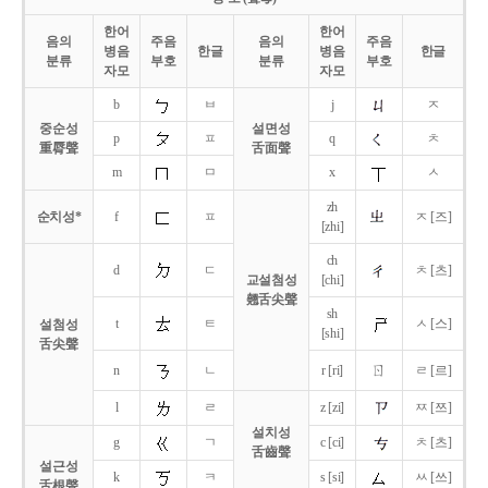
한어
한어
음의
주음
음의
주음
병음
한글
병음
한글
분류
부호
분류
부호
자모
자모
b
ㅂ
j
ㅈ
중순성
설면성
p
ㅍ
q
ㅊ
重脣聲
舌面聲
m
ㅁ
x
ㅅ
zh
순치성*
f
ㅍ
ㅈ [즈]
[zhi]
ch
d
ㄷ
ㅊ [츠]
교설첨성
[chi]
翹舌尖聲
sh
t
ㅌ
ㅅ [스]
설첨성
[shi]
舌尖聲
ㄖ
n
ㄴ
r [ri]
ㄹ [르]
l
ㄹ
z [zi]
ㅉ [쯔]
설치성
g
ㄱ
c [ci]
ㅊ [츠]
舌齒聲
설근성
k
ㅋ
s [si]
ㅆ [쓰]
舌根聲