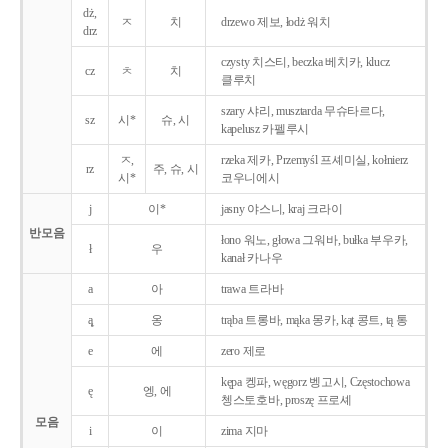
dż,
ㅈ
치
drzewo 제보, łodż 워치
drz
czysty 치스티, beczka 베치카, klucz
cz
ㅊ
치
클루치
szary 샤리, musztarda 무슈타르다,
sz
시*
슈, 시
kapelusz 카펠루시
ㅈ,
rzeka 제카, Przemyśl 프셰미실, kołnierz
rz
주, 슈, 시
시*
코우니에시
j
이*
jasny 야스니, kraj 크라이
반모음
łono 워노, głowa 그워바, bułka 부우카,
ł
우
kanał 카나우
a
아
trawa 트라바
ą̨
옹
trąba 트롱바, mąka 몽카, kąt 콩트, tą 통
e
에
zero 제로
kępa 켕파, węgorz 벵고시, Częstochowa
ę
엥, 에
쳉스토호바, proszę 프로셰
모음
i
이
zima 지마