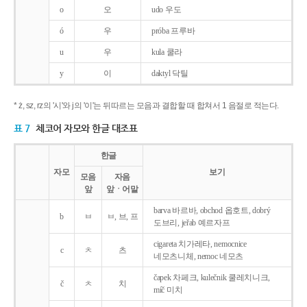
o
오
udo 우도
ó
우
próba 프루바
u
우
kula 쿨라
y
이
daktyl 닥틸
* ż, sz, rz의 '시'와 j의 '이'는 뒤따르는 모음과 결합할 때 합쳐서 1 음절로 적는다.
표 7
체코어 자모와 한글 대조표
한글
자모
보기
모음
자음
앞
앞ㆍ어말
barva 바르바, obchod 옵호트, dobrý
b
ㅂ
ㅂ, 브, 프
도브리, jeřab 예르자프
cigareta 치가레타, nemocnice
c
ㅊ
츠
네모츠니체, nemoc 네모츠
čapek 차페크, kulečnik 쿨레치니크,
č
ㅊ
치
míč 미치