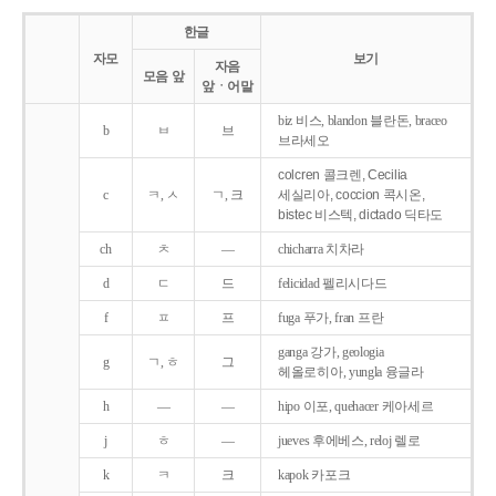
한글
자모
보기
자음
모음 앞
앞ㆍ어말
biz 비스, blandon 블란돈, braceo
b
ㅂ
브
브라세오
colcren 콜크렌, Cecilia
c
ㅋ, ㅅ
ㄱ, 크
세실리아, coccion 콕시온,
bistec 비스텍, dictado 딕타도
ch
ㅊ
―
chicharra 치차라
d
ㄷ
드
felicidad 펠리시다드
f
ㅍ
프
fuga 푸가, fran 프란
ganga 강가, geologia
g
ㄱ, ㅎ
그
헤올로히아, yungla 융글라
h
―
―
hipo 이포, quehacer 케아세르
j
ㅎ
―
jueves 후에베스, reloj 렐로
k
ㅋ
크
kapok 카포크