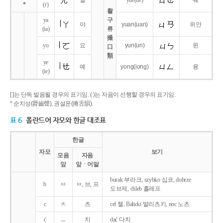
얼
yue
(ue)
웨
*
(r)
촬
ya
구
야
yuan
(uan)
위안
(ia)
류
撮
yo
요
yun
(un)
윈
口
類
ye
예
yong
(iong)
융
(ie)
[ ]는 단독 발음될 경우의 표기임. ( )는 자음이 선행할 경우의 표기임.
* 순치성(脣齒聲), 권설운(捲舌韻).
표 6
폴란드어 자모와 한글 대조표
한글
자모
보기
모음
자음
앞
앞ㆍ어말
burak 부라크, szybko 십코, dobrze
b
ㅂ
ㅂ, 브, 프
도브제, chleb 흘레프
c
ㅊ
츠
cel 첼, Balicki 발리츠키, noc 노츠
ć
ㅡ
치
dać 다치