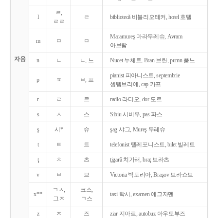
ㄹ,
l
ㄹ
bibliotecǎ 비블리오테커, hotel 호텔
ㄹㄹ
Maramureş 마라무레슈, Avram
m
ㅁ
ㅁ
아브람
자음
n
ㄴ
ㄴ, 느
Nucet 누체트, Bran 브란, pumn 품느
pianist 피아니스트, septembrie
p
ㅍ
ㅂ, 프
셉템브리에, cap 카프
r
ㄹ
르
radio 라디오, dor 도르
s
ㅅ
스
Sibiu 시비우, pas 파스
ş
시*
슈
şag 샤그, Mureş 무레슈
t
ㅌ
트
telefonist 텔레포니스트, bilet 빌레트
ţ
ㅊ
츠
ţigarǎ 치가러, braţ 브라츠
v
ㅂ
브
Victoria 빅토리아, Braşov 브라쇼브
ㄱㅅ,
크스,
x**
taxi 탁시, examen 에그자멘
그ㅈ
ㄱ스
z
ㅈ
즈
ziar 지아르, autobuz 아우토부즈