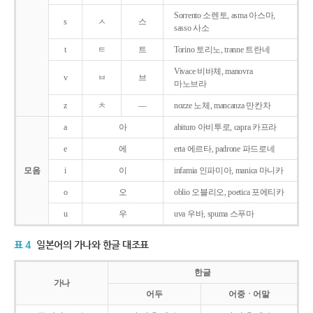
Sorrento 소렌토, asma 아스마,
s
ㅅ
스
sasso 사소
t
ㅌ
트
Torino 토리노, tranne 트란네
Vivace 비바체, manovra
v
ㅂ
브
마노브라
z
ㅊ
―
nozze 노체, mancanza 만칸차
a
아
abituro 아비투로, capra 카프라
e
에
erta 에르타, padrone 파드로네
모음
i
이
infamia 인파미아, manica 마니카
o
오
oblio 오블리오, poetica 포에티카
u
우
uva 우바, spuma 스푸마
표 4
일본어의 가나와 한글 대조표
한글
가나
어두
어중ㆍ어말