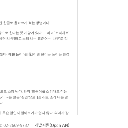
인 한글로 올바르게 적는 방법이다.
으로 한다는 뜻이 담겨 있다. 그리고 ‘소리대로’
. 예를 들어 ‘꽃[花]’이란 단어는 쓰이는 환경
 [꼳]으로 소리 난다. 만약 ‘표준어를 소리대로 적는
다.
 무슨 말인지 알아보기가 쉽지 않다. 의미가 같
쉽다. 즉 ‘꽃, 꼰, 꼳’보다는 ‘꽃’ 하나로 일관
: 02-2669-9737
개발지원(Open API)