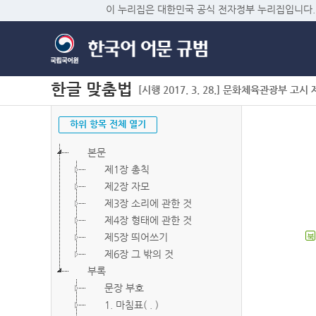
이 누리집은 대한민국 공식 전자정부 누리집입니다.
한글 맞춤법
[시행 2017. 3. 28.] 문화체육관광부 고시 제2
하위 항목 전체 열기
본문
제1장 총칙
제2장 자모
제3장 소리에 관한 것
제4장 형태에 관한 것
제5장 띄어쓰기
북
제6장 그 밖의 것
부록
문장 부호
1. 마침표( . )