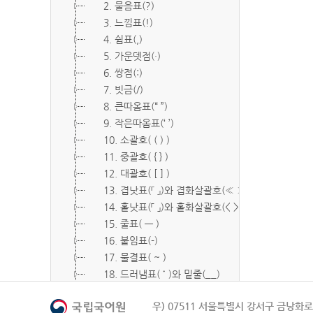
2. 물음표(?)
3. 느낌표(!)
4. 쉼표(,)
5. 가운뎃점(·)
6. 쌍점(:)
7. 빗금(/)
8. 큰따옴표(“ ”)
9. 작은따옴표(‘ ’)
10. 소괄호( ( ) )
11. 중괄호( { } )
12. 대괄호( [ ] )
13. 겹낫표(『 』)와 겹화살괄호(≪ ≫)
14. 홑낫표(「 」)와 홑화살괄호(< >)
15. 줄표( ― )
16. 붙임표(-)
17. 물결표( ~ )
18. 드러냄표( ˙ )와 밑줄(__)
19. 숨김표( O, X )
우) 07511 서울특별시 강서구 금낭화로 
20. 빠짐표( □ )