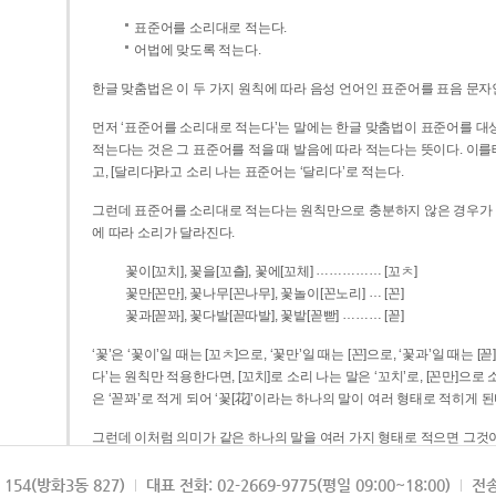
표준어를 소리대로 적는다.
어법에 맞도록 적는다.
한글 맞춤법은 이 두 가지 원칙에 따라 음성 언어인 표준어를 표음 문자
먼저 ‘표준어를 소리대로 적는다’는 말에는 한글 맞춤법이 표준어를 대상
적는다는 것은 그 표준어를 적을 때 발음에 따라 적는다는 뜻이다. 이를테면 [나무]라고 소리 나는 표준어는 ‘나무’로 적
고, [달리다]라고 소리 나는 표준어는 ‘달리다’로 적는다.
그런데 표준어를 소리대로 적는다는 원칙만으로 충분하지 않은 경우가 있다
에 따라 소리가 달라진다.
……………
꽃이[꼬치], 꽃을[꼬츨], 꽃에[꼬체]
[꼬ㅊ]
…
꽃만[꼰만], 꽃나무[꼰나무], 꽃놀이[꼰노리]
[꼰]
………
꽃과[꼳꽈], 꽃다발[꼳따발], 꽃밭[꼳빧]
[꼳]
‘꽃’은 ‘꽃이’일 때는 [꼬ㅊ]으로, ‘꽃만’일 때는 [꼰]으로, ‘꽃과’일 때는
다’는 원칙만 적용한다면, [꼬치]로 소리 나는 말은 ‘꼬치’로, [꼰만]으로 소리 나는 말은 ‘꼰만’으로, [꼳꽈]로 소리 나는 말
은 ‘꼳꽈’로 적게 되어 ‘꽃[花]’이라는 하나의 말이 여러 형태로 적히게 된
그런데 이처럼 의미가 같은 하나의 말을 여러 가지 형태로 적으면 그것이
은 하나의 말은 형태를 하나로 고정하여 일관되게 적어야 의미를 파악하기가 
되게 적는 것이 의미를 파악하는 데 효과적이다.
154(방화3동 827)
대표 전화: 02-2669-9775(평일 09:00~18:00)
전송