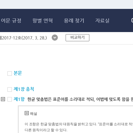
메인콘텐츠 바로가기
어문 규정
항별 연혁
용례 찾기
자료실
비교하기
017-12호(2017. 3. 28.)
본문
제1장 총칙
제1항
한글 맞춤법은 표준어를 소리대로 적되, 어법에 맞도록 함을 
해설
이 조항은 한글 맞춤법의 대원칙을 밝히고 있다. “표준어를 소리대로 적되
다른 원칙이라고 할 수 있다.