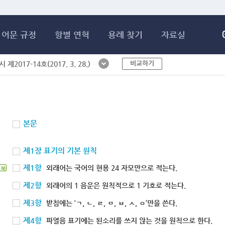
메인콘텐츠 바로가기
어문 규정
항별 연혁
용례 찾기
자료실
비교하기
제2017-14호(2017. 3. 28.)
본문
제1장 표기의 기본 원칙
제1항
외래어는 국어의 현용 24 자모만으로 적는다.
북
제2항
외래어의 1 음운은 원칙적으로 1 기호로 적는다.
제3항
받침에는 ‘ㄱ, ㄴ, ㄹ, ㅁ, ㅂ, ㅅ, ㅇ’만을 쓴다.
제4항
파열음 표기에는 된소리를 쓰지 않는 것을 원칙으로 한다.