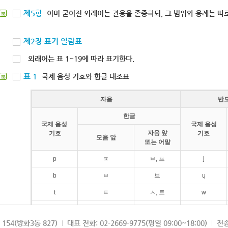
제5항
이미 굳어진 외래어는 관용을 존중하되, 그 범위와 용례는 따로
북
제2장 표기 일람표
외래어는 표 1~19에 따라 표기한다.
표 1
국제 음성 기호와 한글 대조표
북
자음
반
한글
국제 음성
국제 음성
자음 앞
기호
기호
모음 앞
또는 어말
p
ㅍ
ㅂ, 프
j
b
ㅂ
브
ɥ
t
ㅌ
ㅅ, 트
w
d
ㄷ
드
154(방화3동 827)
대표 전화: 02-2669-9775(평일 09:00~18:00)
전송
k
ㅋ
ㄱ, 크