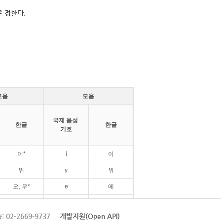
 정한다.
모음
모음
국제 음성
한글
한글
기호
이*
i
이
위
y
위
오, 우*
e
에
ø
외
: 02-2669-9737
개발지원(Open API)
ɛ
에