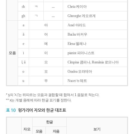
ch
ㅋ
ㅡ
Cheia 케이아
gh
ㄱ
ㅡ
Gheorghe 게오르게
a
아
Arad 아라드
ǎ
어
Bacǎu 바커우
e
에
Elena 엘레나
모음
i
이
pianist 피아니스트
î, â
으
Cîmpina 큼피나, România 로므니아
o
오
Oradea 오라데아
u
우
Nucet 누체트
* ş의 '시'는 뒤따르는 모음과 결합할 때 합쳐서 1 음절로 적는다.
** x는 개별 용례에 따라 한글 표기를 정한다.
표 10
헝가리어 자모와 한글 대조표
한글
자모
보기
모음
자음