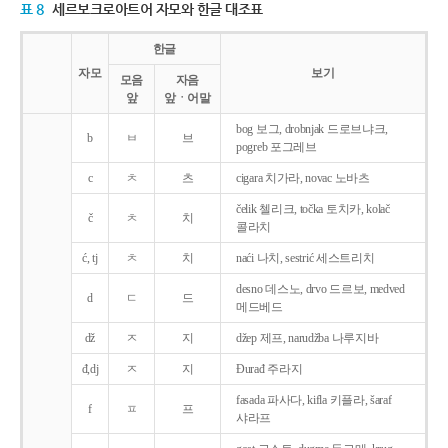
표 8
세르보크로아트어 자모와 한글 대조표
한글
자모
보기
모음
자음
앞
앞ㆍ어말
bog 보그, drobnjak 드로브냐크,
b
ㅂ
브
pogreb 포그레브
c
ㅊ
츠
cigara 치가라, novac 노바츠
čelik 첼리크, točka 토치카, kolač
č
ㅊ
치
콜라치
ć, tj
ㅊ
치
naći 나치, sestrić 세스트리치
desno 데스노, drvo 드르보, medved
d
ㄷ
드
메드베드
dž
ㅈ
지
džep 제프, narudžba 나루지바
đ,dj
ㅈ
지
Ðurađ 주라지
fasada 파사다, kifla 키플라, šaraf
f
ㅍ
프
샤라프