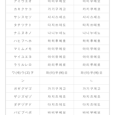
ア イ ウ エ オ
아 이 우 에 오
아 이 우 에 오
カ キ ク ケ コ
가 기 구 게 고
카 키 쿠 케 코
サ シ ス セ ソ
사 시 스 세 소
사 시 스 세 소
タ チ ツ テ ト
다 지 쓰 데 도
타 치 쓰 테 토
ナ ニ ヌ ネ ノ
나 니 누 네 노
나 니 누 네 노
ハ ヒ フ ヘ ホ
하 히 후 헤 호
하 히 후 헤 호
マ ミ ム メ モ
마 미 무 메 모
마 미 무 메 모
ヤ イ ユ エ ヨ
야 이 유 에 요
야 이 유 에 요
ラ リ ル レ ロ
라 리 루 레 로
라 리 루 레 로
ワ (ヰ) ウ (ヱ) ヲ
와 (이) 우 (에) 오
와 (이) 우 (에) 오
ン
ㄴ
ガ ギ グ ゲ ゴ
가 기 구 게 고
가 기 구 게 고
ザ ジ ズ ゼ ゾ
자 지 즈 제 조
자 지 즈 제 조
ダ ヂ ヅ デ ド
다 지 즈 데 도
다 지 즈 데 도
バ ビ ブ ベ ボ
바 비 부 베 보
바 비 부 베 보