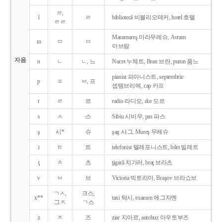
ㄹ,
l
ㄹ
bibliotecǎ 비블리오테커, hotel 호텔
ㄹㄹ
Maramureş 마라무레슈, Avram
m
ㅁ
ㅁ
아브람
자음
n
ㄴ
ㄴ, 느
Nucet 누체트, Bran 브란, pumn 품느
pianist 피아니스트, septembrie
p
ㅍ
ㅂ, 프
셉템브리에, cap 카프
r
ㄹ
르
radio 라디오, dor 도르
s
ㅅ
스
Sibiu 시비우, pas 파스
ş
시*
슈
şag 샤그, Mureş 무레슈
t
ㅌ
트
telefonist 텔레포니스트, bilet 빌레트
ţ
ㅊ
츠
ţigarǎ 치가러, braţ 브라츠
v
ㅂ
브
Victoria 빅토리아, Braşov 브라쇼브
ㄱㅅ,
크스,
x**
taxi 탁시, examen 에그자멘
그ㅈ
ㄱ스
z
ㅈ
즈
ziar 지아르, autobuz 아우토부즈