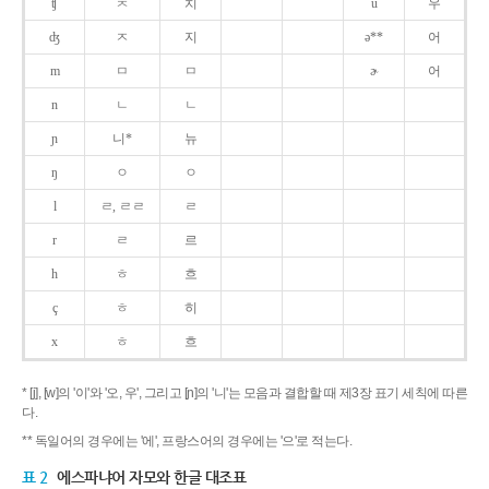
ʧ
ㅊ
치
u
우
ʤ
ㅈ
지
ə**
어
m
ㅁ
ㅁ
ɚ
어
n
ㄴ
ㄴ
ɲ
니*
뉴
ŋ
ㅇ
ㅇ
l
ㄹ, ㄹㄹ
ㄹ
r
ㄹ
르
h
ㅎ
흐
ç
ㅎ
히
x
ㅎ
흐
* [j], [w]의 '이'와 '오, 우', 그리고 [ɲ]의 '니'는 모음과 결합할 때 제3장 표기 세칙에 따른
다.
** 독일어의 경우에는 '에', 프랑스어의 경우에는 '으'로 적는다.
표 2
에스파냐어 자모와 한글 대조표