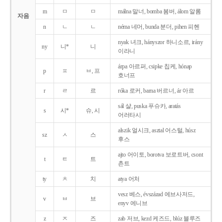
m
ㅁ
ㅁ
málna 말너, bomba 봄버, álom 알롬
자음
n
ㄴ
ㄴ
néma 네머, bunda 분더, pihen 피헨
nyak 녀크, hányszor 하니소르, irány
ny
니*
니
이라니
árpa 아르퍼, csipke 칩케, hónap
p
ㅍ
ㅂ, 프
호너프
r
ㄹ
르
róka 로커, barna 버르너, ár 아르
sál 샬, puska 푸슈카, aratás
s
시*
슈, 시
어러타시
alszik 얼시크, asztal 어스털, húsz
sz
ㅅ
스
후스
ajto 어이토, borotva 보로트버, csont
t
ㅌ
트
촌트
ty
ㅊ
치
atya 어처
vesz 베스, évszázad 에브사저드,
v
ㅂ
브
enyv 에니브
z
ㅈ
즈
zab 저브, kezd 케즈드, blúz 블루즈