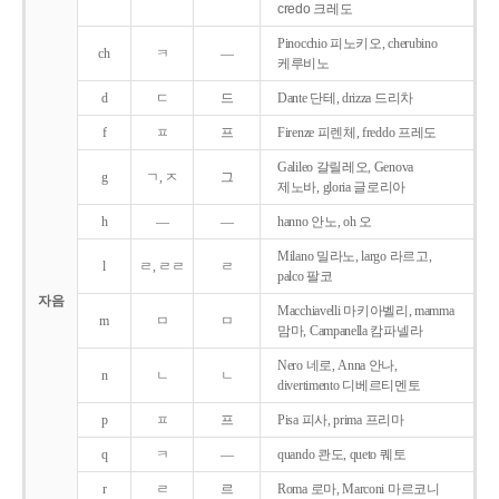
credo 크레도
Pinocchio 피노키오, cherubino
ch
ㅋ
―
케루비노
d
ㄷ
드
Dante 단테, drizza 드리차
f
ㅍ
프
Firenze 피렌체, freddo 프레도
Galileo 갈릴레오, Genova
g
ㄱ, ㅈ
그
제노바, gloria 글로리아
h
―
―
hanno 안노, oh 오
Milano 밀라노, largo 라르고,
l
ㄹ, ㄹㄹ
ㄹ
palco 팔코
자음
Macchiavelli 마키아벨리, mamma
m
ㅁ
ㅁ
맘마, Campanella 캄파넬라
Nero 네로, Anna 안나,
n
ㄴ
ㄴ
divertimento 디베르티멘토
p
ㅍ
프
Pisa 피사, prima 프리마
q
ㅋ
―
quando 콴도, queto 퀘토
r
ㄹ
르
Roma 로마, Marconi 마르코니