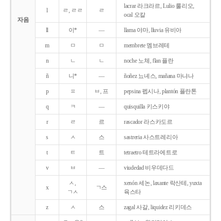
lacrar 라크라르, Lulio 룰리오,
l
ㄹ, ㄹㄹ
ㄹ
ocal 오칼
자음
ll
이*
―
llama 야마, lluvia 유비아
m
ㅁ
ㅁ
membrete 멤브레테
n
ㄴ
ㄴ
noche 노체, flan 플란
ñ
니*
―
ñoñez 뇨녜스, mañana 마냐나
p
ㅍ
ㅂ, 프
pepsina 펩시나, plantón 플란톤
q
ㅋ
―
quisquilla 키스키야
r
ㄹ
르
rascador 라스카도르
s
ㅅ
스
sastreria 사스트레리아
t
ㅌ
트
tetraetro 테트라에트로
v
ㅂ
―
viudedad 비우데다드
ㅅ,
xenón 세논, laxante 락산테, yuxta
x
ㄱ스
ㄱㅅ
육스타
z
ㅅ
스
zagal 사갈, liquidez 리키데스