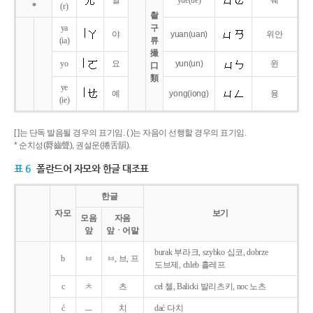
얼
yue
(ue)
웨
*
(r)
촬
ya
구
야
yuan
(uan)
위안
(ia)
류
撮
yo
요
yun
(un)
윈
口
類
ye
예
yong
(iong)
융
(ie)
[ ]는 단독 발음될 경우의 표기임. ( )는 자음이 선행할 경우의 표기임.
* 순치성(脣齒聲), 권설운(捲舌韻).
표 6
폴란드어 자모와 한글 대조표
한글
자모
보기
모음
자음
앞
앞ㆍ어말
burak 부라크, szybko 십코, dobrze
b
ㅂ
ㅂ, 브, 프
도브제, chleb 흘레프
c
ㅊ
츠
cel 첼, Balicki 발리츠키, noc 노츠
ć
ㅡ
치
dać 다치