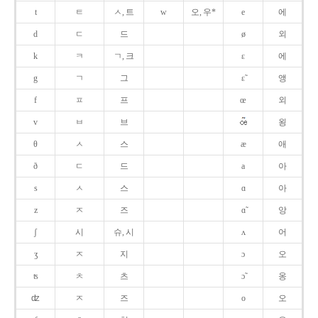
t
ㅌ
ㅅ, 트
w
오, 우*
e
에
d
ㄷ
드
ø
외
k
ㅋ
ㄱ, 크
ɛ
에
g
ㄱ
그
ɛ̃
앵
f
ㅍ
프
œ
외
v
ㅂ
브
욍
θ
ㅅ
스
æ
애
ð
ㄷ
드
a
아
s
ㅅ
스
ɑ
아
z
ㅈ
즈
ɑ̃
앙
ʃ
시
슈, 시
ʌ
어
ʒ
ㅈ
지
ɔ
오
ʦ
ㅊ
츠
ɔ̃
옹
ʣ
ㅈ
즈
o
오