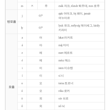
zs
ㅈ
주
zsák 자크, tőzsde 퇴주데, rozs 로주
ajak 어여크, fej 페이, január
j
이*
여누아르
반모음
lyuk 유크, mélység 메이셰그, király
ly
이*
키라이
a
어
lakat 러커트
á
아
máj 마이
e
에
mert 메르트
é
에
mész 메스
i
이
isten 이슈텐
í
이
sí 시
o
오
torna 토르너
모음
ó
오
róka 로커
ö
외
sör 쇠르
ő
외
nő 뇌