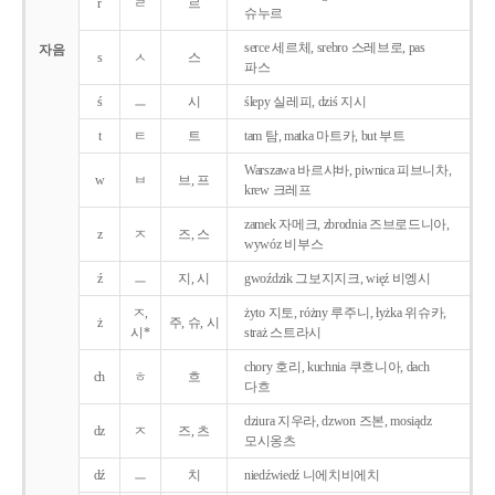
r
ㄹ
르
슈누르
serce 세르체, srebro 스레브로, pas
자음
s
ㅅ
스
파스
ś
ㅡ
시
ślepy 실레피, dziś 지시
t
ㅌ
트
tam 탐, matka 마트카, but 부트
Warszawa 바르샤바, piwnica 피브니차,
w
ㅂ
브, 프
krew 크레프
zamek 자메크, zbrodnia 즈브로드니아,
z
ㅈ
즈, 스
wywóz 비부스
ź
ㅡ
지, 시
gwoździk 그보지지크, więź 비엥시
ㅈ,
żyto 지토, różny 루주니, łyżka 위슈카,
ż
주, 슈, 시
시*
straż 스트라시
chory 호리, kuchnia 쿠흐니아, dach
ch
ㅎ
흐
다흐
dziura 지우라, dzwon 즈본, mosiądz
dz
ㅈ
즈, 츠
모시옹츠
dź
ㅡ
치
niedźwiedź 니에치비에치