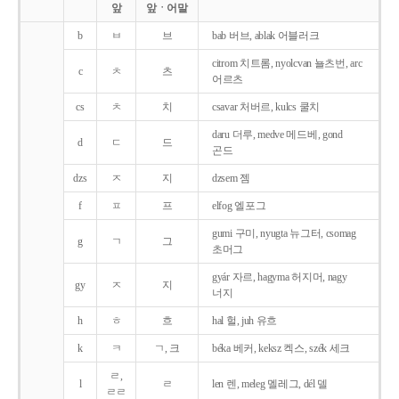
앞
앞ㆍ어말
b
ㅂ
브
bab 버브, ablak 어블러크
citrom 치트롬, nyolcvan 뇰츠번, arc
c
ㅊ
츠
어르츠
cs
ㅊ
치
csavar 처버르, kulcs 쿨치
daru 더루, medve 메드베, gond
d
ㄷ
드
곤드
dzs
ㅈ
지
dzsem 젬
f
ㅍ
프
elfog 엘포그
gumi 구미, nyugta 뉴그터, csomag
g
ㄱ
그
초머그
gyár 자르, hagyma 허지머, nagy
gy
ㅈ
지
너지
h
ㅎ
흐
hal 헐, juh 유흐
k
ㅋ
ㄱ, 크
béka 베커, keksz 켁스, szék 세크
ㄹ,
l
ㄹ
len 렌, meleg 멜레그, dél 델
ㄹㄹ