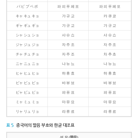
パ ピ プ ペ ポ
파 피 푸 페 포
파 피 푸 페 포
キャ キュ キョ
갸 규 교
캬 큐 쿄
ギャ ギュ ギョ
갸 규 교
갸 규 교
シャ シュ ショ
샤 슈 쇼
샤 슈 쇼
ジャ ジュ ジョ
자 주 조
자 주 조
チャ チュ チョ
자 주 조
차 추 초
ニャ ニュ ニョ
냐 뉴 뇨
냐 뉴 뇨
ヒャ ヒュ ヒョ
햐 휴 효
햐 휴 효
ビャ ビュ ビョ
뱌 뷰 뵤
뱌 뷰 뵤
ピャ ピュ ピョ
퍄 퓨 표
퍄 퓨 표
ミャ ミュ ミョ
먀 뮤 묘
먀 뮤 묘
リャ リュ リョ
랴 류 료
랴 류 료
표 5
중국어의 발음 부호와 한글 대조표
성 모 (聲母)