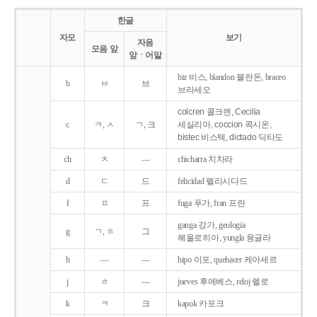
한글
자모
보기
자음
모음 앞
앞ㆍ어말
biz 비스, blandon 블란돈, braceo
b
ㅂ
브
브라세오
colcren 콜크렌, Cecilia
c
ㅋ, ㅅ
ㄱ, 크
세실리아, coccion 콕시온,
bistec 비스텍, dictado 딕타도
ch
ㅊ
―
chicharra 치차라
d
ㄷ
드
felicidad 펠리시다드
f
ㅍ
프
fuga 푸가, fran 프란
ganga 강가, geologia
g
ㄱ, ㅎ
그
헤올로히아, yungla 융글라
h
―
―
hipo 이포, quehacer 케아세르
j
ㅎ
―
jueves 후에베스, reloj 렐로
k
ㅋ
크
kapok 카포크