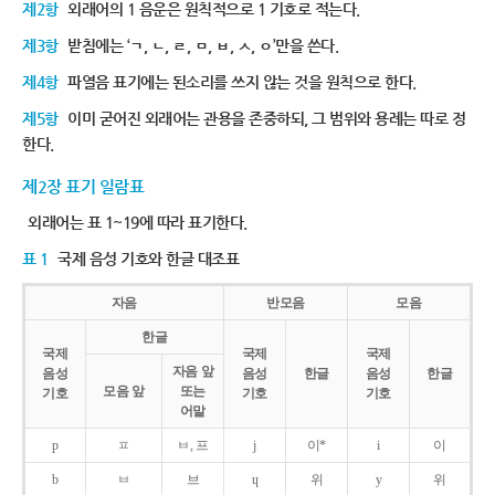
제2항
외래어의 1 음운은 원칙적으로 1 기호로 적는다.
제3항
받침에는 ‘ㄱ, ㄴ, ㄹ, ㅁ, ㅂ, ㅅ, ㅇ’만을 쓴다.
제4항
파열음 표기에는 된소리를 쓰지 않는 것을 원칙으로 한다.
제5항
이미 굳어진 외래어는 관용을 존중하되, 그 범위와 용례는 따로 정
한다.
제2장 표기 일람표
외래어는 표 1~19에 따라 표기한다.
표 1
국제 음성 기호와 한글 대조표
자음
반모음
모음
한글
국제
국제
국제
자음 앞
음성
음성
한글
음성
한글
모음 앞
또는
기호
기호
기호
어말
p
ㅍ
ㅂ, 프
j
이*
i
이
b
ㅂ
브
ɥ
위
y
위