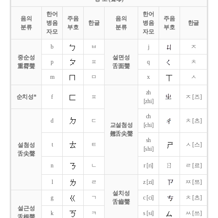
한어
한어
음의
주음
음의
주음
병음
한글
병음
한글
분류
부호
분류
부호
자모
자모
b
ㅂ
j
ㅈ
중순성
설면성
p
ㅍ
q
ㅊ
重脣聲
舌面聲
m
ㅁ
x
ㅅ
zh
순치성*
f
ㅍ
ㅈ [즈]
[zhi]
ch
d
ㄷ
ㅊ [츠]
교설첨성
[chi]
翹舌尖聲
sh
t
ㅌ
ㅅ [스]
설첨성
[shi]
舌尖聲
ㄖ
n
ㄴ
r [ri]
ㄹ [르]
l
ㄹ
z [zi]
ㅉ [쯔]
설치성
g
ㄱ
c [ci]
ㅊ [츠]
舌齒聲
설근성
k
ㅋ
s [si]
ㅆ [쓰]
舌根聲