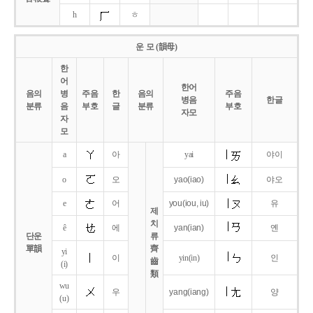
h
ㅎ
운 모 (韻母)
한
어
한어
음의
병
주음
한
음의
주음
병음
한글
분류
음
부호
글
분류
부호
자모
자
모
a
아
yai
야이
o
오
yao
(iao)
야오
e
어
you
(iou,
iu)
유
제
치
ê
에
yan
(ian)
옌
단운
류
單韻
齊
yi
이
yin(in)
인
齒
(i)
類
wu
우
yang
(iang)
양
(u)