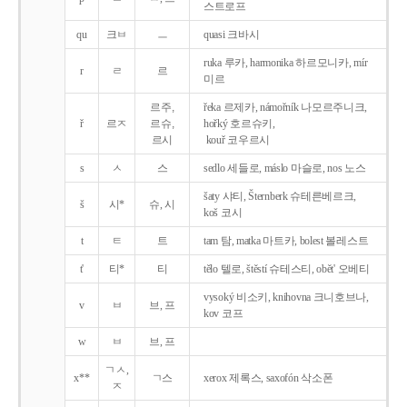
스트로프
qu
크ㅂ
ㅡ
quasi 크바시
ruka 루카, harmonika 하르모니카, mír
r
ㄹ
르
미르
르주,
řeka 르제카, námořník 나모르주니크,
ř
르ㅈ
르슈,
hořký 호르슈키,
르시
kouř 코우르시
s
ㅅ
스
sedlo 세들로, máslo 마슬로, nos 노스
šaty 샤티, Šternberk 슈테른베르크,
š
시*
슈, 시
koš 코시
t
ㅌ
트
tam 탐, matka 마트카, bolest 볼레스트
t'
티*
티
tělo 텔로, štěstí 슈테스티, obět' 오베티
vysoký 비소키, knihovna 크니호브나,
v
ㅂ
브, 프
kov 코프
w
ㅂ
브, 프
ㄱㅅ,
x**
ㄱ스
xerox 제록스, saxofón 삭소폰
ㅈ