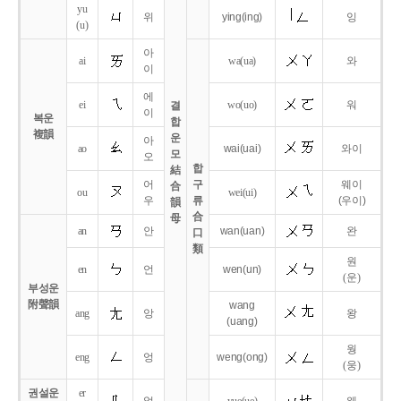
yu
위
ying
(ing)
잉
(u)
아
ai
wa
(ua)
와
이
에
ei
wo
(uo)
워
결
이
복운
합
複韻
운
아
ao
wai
(uai)
와이
모
오
합
結
어
구
웨이
合
ou
wei
(ui)
우
류
(우이)
韻
合
母
an
안
wan
(uan)
완
口
類
원
en
언
wen
(un)
(운)
부성운
附聲韻
wang
ang
앙
왕
(uang)
웡
eng
엉
weng
(ong)
(웅)
권설운
er