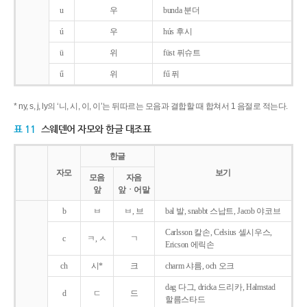
u
우
bunda 분더
ú
우
hús 후시
ü
위
füst 퓌슈트
ű
위
fű 퓌
* ny, s, j, ly의 ‘니, 시, 이, 이’는 뒤따르는 모음과 결합할 때 합쳐서 1 음절로 적는다.
표 11
스웨덴어 자모와 한글 대조표
한글
자모
보기
모음
자음
앞
앞ㆍ어말
b
ㅂ
ㅂ, 브
bal 발, snabbt 스납트, Jacob 야코브
Carlsson 칼손, Celsius 셀시우스,
c
ㅋ, ㅅ
ㄱ
Ericson 에릭손
ch
시*
크
charm 샤름, och 오크
dag 다그, dricka 드리카, Halmstad
d
ㄷ
드
할름스타드