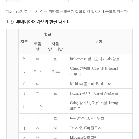
* lj, nj, š, j의 '리, 니, 시, 이'는 뒤따르는 모음과 결합할 때 합쳐서 1 음절로 적는다.
표 9
루마니아어 자모와 한글 대조표
한글
자모
보기
모음
자음
앞
앞ㆍ어말
b
ㅂ
브
bibliotecǎ 비블리오테커, alb 알브
Cîntec 큰테크, Cine 치네, facturǎ
c
ㅋ, ㅊ
ㄱ, 크
팍투러
d
ㄷ
드
Moldova 몰도바, Brad 브라드
f
ㅍ
프
Focşani 폭샤니, Cartof 카르토프
Galaţi 갈라치, Gigel 지젤, hering
g
ㄱ, ㅈ
그
헤린그
h
ㅎ
흐
haţeg 하체그, duh 두흐
j
ㅈ
지
Jiu 지우, Cluj 클루지
k
ㅋ
ㅡ
kilogram 킬로그람