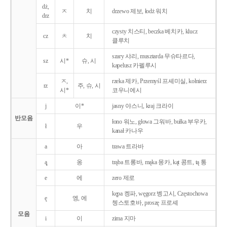
dż,
ㅈ
치
drzewo 제보, łodż 워치
drz
czysty 치스티, beczka 베치카, klucz
cz
ㅊ
치
클루치
szary 샤리, musztarda 무슈타르다,
sz
시*
슈, 시
kapelusz 카펠루시
ㅈ,
rzeka 제카, Przemyśl 프셰미실, kołnierz
rz
주, 슈, 시
시*
코우니에시
j
이*
jasny 야스니, kraj 크라이
반모음
łono 워노, głowa 그워바, bułka 부우카,
ł
우
kanał 카나우
a
아
trawa 트라바
ą̨
옹
trąba 트롱바, mąka 몽카, kąt 콩트, tą 통
e
에
zero 제로
kępa 켕파, węgorz 벵고시, Częstochowa
ę
엥, 에
쳉스토호바, proszę 프로셰
모음
i
이
zima 지마