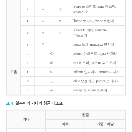
Sorrento 소렌토, asma 아스마,
s
ㅅ
스
sasso 사소
t
ㅌ
트
Torino 토리노, tranne 트란네
Vivace 비바체, manovra
v
ㅂ
브
마노브라
z
ㅊ
―
nozze 노체, mancanza 만칸차
a
아
abituro 아비투로, capra 카프라
e
에
erta 에르타, padrone 파드로네
모음
i
이
infamia 인파미아, manica 마니카
o
오
oblio 오블리오, poetica 포에티카
u
우
uva 우바, spuma 스푸마
표 4
일본어의 가나와 한글 대조표
한글
가나
어두
어중ㆍ어말