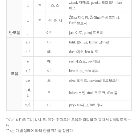
zámek 자메크, pozdní 포즈드니, bez
z
ㅈ
즈, 스
베스
Žižka 지슈카, Žvěřina 주베르지나,
ž
ㅈ
주, 슈, 시
Brož 브로시
반모음
j
이*
jaro 야로, pokoj 포코이
a, á
아
balík 발리크, komár 코마르
e, é
에
dech 데흐, léto 레토
ě
예
sěst 셰스트, věk 베크
i, í
이
kino 키노, míra 미라
모음
o,ó
오
obec 오베츠, nervózni 네르보즈니
u, ú,
우
buben 부벤, úrok 우로크, dům 둠
ů
y, ý
이
jazyk
야지크, líný 리니
* d', ň, š, t', j의 '디, 니, 시, 티, 이'는 뒤따르는 모음과 결합할 때 합쳐서 1 음절로 적는
다.
** x는 개별 용례에 따라 한글 표기를 정한다.