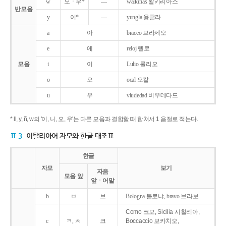
w
오ㆍ우*
―
walkirias 왈키리아스
반모음
y
이*
―
yungla 융글라
a
아
braceo 브라세오
e
에
reloj 렐로
모음
i
이
Lulio 룰리오
o
오
ocal 오칼
u
우
viudedad 비우데다드
* ll, y, ñ, w의 '이, 니, 오, 우'는 다른 모음과 결합할 때 합쳐서 1 음절로 적는다.
표 3
이탈리아어 자모와 한글 대조표
한글
자모
보기
자음
모음 앞
앞ㆍ어말
b
ㅂ
브
Bologna 볼로냐, bravo 브라보
Como 코모, Sicilia 시칠리아,
c
ㅋ, ㅊ
크
Boccaccio 보카치오,