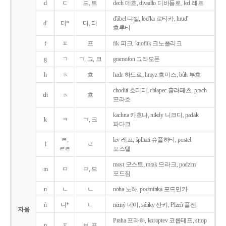
d
ㄷ
드, 트
dech 데흐, divadlo 디바들로, led 레트
d'ábel 댜벨, lod'ka 로티카, hrud'
d'
디*
디, 티
흐루티
f
ㅍ
프
fík 피크, knoflík 크노플리크
g
ㄱ
ㄱ, 그, 크
gramofon 그라모폰
h
ㅎ
흐
hadr 하드르, hmyz 흐미스, bůh 부흐
choditi 호디티, chlapec 흘라페츠, prach
ch
ㅎ
흐
프라흐
kachna 카흐나, nikdy 니크디, padák
k
ㅋ
ㄱ, 크
파다크
ㄹ,
lev 레프, šplhati 슈플하티, postel
l
ㄹ
ㄹㄹ
포스텔
most 모스트, mrak 므라크, podzim
m
ㅁ
ㅁ, 므
포드짐
n
ㄴ
ㄴ
noha 노하, podmínka 포드민카
ň
니*
ㄴ
němý 네미, sáňky 산키, Plzeň 플젠
자음
Praha 프라하, koroptev 코롭테프, strop
p
ㅍ
ㅂ, 프