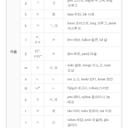
gost 고스트, dugme 두그메, krug
g
ㄱ
그
크루그
h
ㅎ
흐
hitan 히탄, šah 샤흐
korist 코리스트, krug 크루그, jastuk
k
ㅋ
ㄱ, 크
야스투크
ㄹ,
l
ㄹ
levo 레보, balkon 발콘, šal 샬
ㄹㄹ
리*,
자음
lj
ㄹ
ljeto 레토, pasulj 파술
ㄹ리*
malo 말로, mnogo 므노고, osam
m
ㅁ
ㅁ, 므
오삼
n
ㄴ
ㄴ
nos 노스, banka 반카, loman 로만
nj
니*
ㄴ
Njegoš 녜고시, svibanj 스비반
peta 페타, opština 옵슈티나, lep
p
ㅍ
ㅂ, 프
레프
r
ㄹ
르
riba 리바, torba 토르바, mir 미르
sedam 세담, posle 포슬레, glas
s
ㅅ
스
글라스