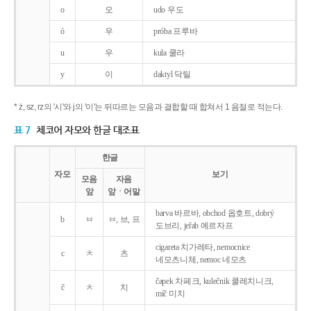
o
오
udo 우도
ó
우
próba 프루바
u
우
kula 쿨라
y
이
daktyl 닥틸
* ż, sz, rz의 '시'와 j의 '이'는 뒤따르는 모음과 결합할 때 합쳐서 1 음절로 적는다.
표 7
체코어 자모와 한글 대조표
한글
자모
보기
모음
자음
앞
앞ㆍ어말
barva 바르바, obchod 옵호트, dobrý
b
ㅂ
ㅂ, 브, 프
도브리, jeřab 예르자프
cigareta 치가레타, nemocnice
c
ㅊ
츠
네모츠니체, nemoc 네모츠
čapek 차페크, kulečnik 쿨레치니크,
č
ㅊ
치
míč 미치