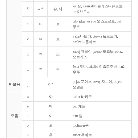
šal 샬, vlasništvo 블라스니슈트보,
š
시*
슈, 시
broš 브로시
telo 텔로, ostrvo 오스트르보, put
t
ㅌ
트
푸트
vatra 바트라, olovka 올로브카,
v
ㅂ
브
proliv 프롤리브
zavoj 자보이, pozno 포즈노, obraz
z
ㅈ
즈
오브라즈
žena 제나, izložba 이즐로주바, muž
ž
ㅈ
주
무주
pojas 포야스, zavoj 자보이, odjelo
반모음
j
이*
오델로
a
아
bakar 바카르
e
에
cev 체브
모음
i
이
dim 딤
o
오
molim 몰림
u
우
zubar 주바르