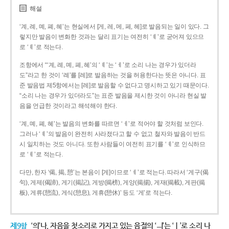
해설
‘계, 례, 몌, 폐, 혜’는 현실에서 [게, 레, 메, 페, 헤]로 발음되는 일이 있다. 그
렇지만 발음이 변화한 것과는 달리 표기는 여전히 ‘ㅖ’로 굳어져 있으므
로 ‘ㅖ’로 적는다.
조항에서 “‘계, 례, 몌, 폐, 혜’의 ‘ㅖ’는 ‘ㅔ’로 소리 나는 경우가 있더라
도”라고 한 것이 ‘례’를 [레]로 발음하는 것을 허용한다는 뜻은 아니다. 표
준 발음법 제5항에서는 [레]로 발음할 수 없다고 명시하고 있기 때문이다.
“소리 나는 경우가 있더라도”는 표준 발음을 제시한 것이 아니라 현실 발
음을 언급한 것이라고 해석해야 한다.
‘계, 몌, 폐, 혜’는 발음의 변화를 따르면 ‘ㅔ’로 적어야 할 것처럼 보인다.
그러나 ‘ㅖ’의 발음이 완전히 사라졌다고 할 수 없고 철자와 발음이 반드
시 일치하는 것도 아니다. 또한 사람들이 여전히 표기를 ‘ㅖ’로 인식하므
로 ‘ㅖ’로 적는다.
다만, 한자 ‘偈, 揭, 憩’는 본음이 [게]이므로 ‘ㅔ’로 적는다. 따라서 ‘게구(偈
句), 게제(偈諦), 게기(揭記), 게방(揭榜), 게양(揭揚), 게재(揭載), 게판(揭
板), 게류(憩流), 게식(憩息), 게휴(憩休)’ 등도 ‘게’로 적는다.
제9항
‘의’나, 자음을 첫소리로 가지고 있는 음절의 ‘ㅢ’는 ‘ㅣ’로 소리 나