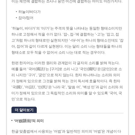
이는 체언에 결합하는 조사나 용언 어간에 결합하는 어미도 마찬가지다.
하늘이/바다가
잡아/접어
‘하늘이, 바다가’의 ‘이/가’는 주격의 뜻을 나타내는 동일한 형태소이지만
하나로 고정해서 적을 수가 없다. ‘잡-, 접-’에 결합하는 ‘-고’는 ‘잡고, 접
고’처럼 하나의 형태로만 실현되지만 ‘-아/-어’는 하나의 형태소인데도 ‘잡
아, 접어’와 같이 다르게 실현된다. 이는 달리 소리 나는 형태들을 하나의
형태소로 모두 적을 수 없어서 소리 나는 대로 적는 경우이다.
한편 한자어는 이러한 원리와 관계없이 각 글자의 소리를 밝혀 적는다.
예를 들어 ‘국어(國語)’는 [구거]로 소리 나고 ‘국민(國民)’은 [궁민]으로 소
리 나지만 ‘구거’, ‘궁민’으로 적지 않는다. 한자 하나하나는 소리와 의미
가 정해져 있으므로 그것을 밝혀 적는 것이 독서에 효율적이다. 즉 한자
‘국(國)’, ‘어(語)’, ‘민(民)’은 ‘나라 국’, ‘말씀 어’, ‘백성 민’과 같이 소리와 의
미가 정해져 있으므로 그 독립적인 소리와 의미를 알 수 있도록 ‘국어, 국
민’으로 적는다.
더 알아보기
‘어법(語法)’의 의미
한글 맞춤법에서 사용되는 ‘어법’과 일반적인 의미의 ‘어법’은 개념이 다