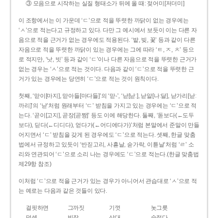
③ 모음으로 시작하는 실질 형태소가 뒤에 올 때: 젖어미[저더미]
이 조항에서는 이 가운데 ‘ㄷ’으로 적을 뚜렷한 까닭이 없는 경우에는
‘ㅅ’으로 적는다고 규정하고 있다. 다만 그 예시에서 보듯이 이는 다른 자
음으로 적을 근거가 없는 경우에도 적용된다. ‘밭, 빚, 꽃’ 등과 같이 다른
자음으로 적을 뚜렷한 까닭이 있는 경우에는 그에 따라 ‘ㅌ, ㅈ, ㅊ’ 등으
로 적지만, ‘낫, 빗’ 등과 같이 ‘ㄷ’이나 다른 자음으로 적을 뚜렷한 근거가
없는 경우는 ‘ㅅ’으로 적는 것이다. 다음과 같이 ‘ㄷ’으로 적을 뚜렷한 근
거가 있는 경우에는 당연히 ‘ㄷ’으로 적는 것이 원칙이다.
첫째, ‘맏이[마지], 맏아들[마다들]’의 ‘맏-’, ‘낟[낟ː], 낟알[나ː달], 낟가리[낟ː
까리]’의 ‘낟’처럼 원래부터 ‘ㄷ’ 받침을 가지고 있는 경우에는 ‘ㄷ’으로 적
는다. ‘곧이[고지], 곧장[곧짱]’ 등도 이에 해당한다. 둘째, ‘돋보다(←도두
보다), 딛다(←디디다), 얻다가(←어디에다가)’처럼 본말에서 준말이 만들
어지면서 ‘ㄷ’ 받침을 갖게 된 경우에도 ‘ㄷ’으로 적는다. 셋째, 한글 맞춤
법에서 규정하고 있듯이 ‘반짇고리, 사흗날, 숟가락, 이튿날’처럼 ‘ㄹ’ 소
리와 연관되어 ‘ㄷ’으로 소리 나는 경우에도 ‘ㄷ’으로 적는다.(한글 맞춤법
제29항 참조)
이처럼 ‘ㄷ’으로 적을 근거가 있는 경우가 아니어서 관습대로 ‘ㅅ’으로 적
는 예로는 다음과 같은 것들이 있다.
걸핏하면
그까짓
기껏
놋그릇
덧셈
빗장
삿대
숫접다