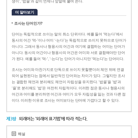
생이’, ‘밥을’과 같이 언제나 앞말에 붙여 쓴다.
더 알아보기
조사는 단어인가?
단어는 독립적으로 쓰이는 말의 최소 단위이다. 예를 들어 ‘먹는다’에서
동사의 어간 ‘먹-­’이나 어미 ‘­-는다’는 독립적으로 쓰이지 못하므로 단어가
아니다. 그래서 동사나 형용사의 어간과 여기에 결합하는 어미는 단어가
아니다. 동사의 어간이나 형용사의 어간은 어미와 서로 결합해야만 단어
가 된다. 예를 들어 ‘먹-’, ‘-는다’는 단어가 아니지만 ‘먹는다’는 단어이다.
조사는 어미와 마찬가지로 단독으로 쓰이지 못할뿐더러 체언 뒤에 연결
되어 실현된다는 점에서 일반적인 단어와는 차이가 있다. 그렇지만 조사
는 결합한 체언과 분리해도 체언이 자립성을 유지한다. ‘밥을’을 ‘밥’과
‘을’로 분리해도 ‘밥’은 여전히 자립적이다. 이러한 점은 동사나 형용사의
어간과 어미를 분리하면 어간과 어미가 모두 자립성을 잃는 것과 다른 점
이다. 이러한 이유로 조사는 어미보다는 단어에 가깝다고 할 수 있다.
제3항
외래어는 ‘외래어 표기법’에 따라 적는다.
해설