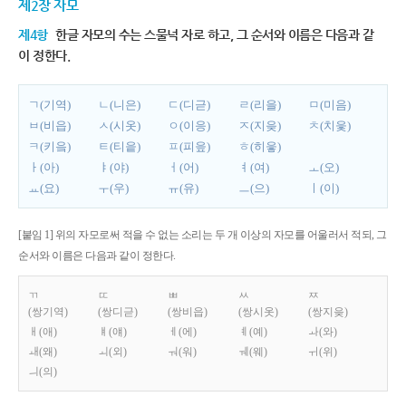
제2장 자모
제4항
한글 자모의 수는 스물넉 자로 하고, 그 순서와 이름은 다음과 같
이 정한다.
ㄱ(기역)
ㄴ(니은)
ㄷ(디귿)
ㄹ(리을)
ㅁ(미음)
ㅂ(비읍)
ㅅ(시옷)
ㅇ(이응)
ㅈ(지읒)
ㅊ(치읓)
ㅋ(키읔)
ㅌ(티읕)
ㅍ(피읖)
ㅎ(히읗)
ㅏ(아)
ㅑ(야)
ㅓ(어)
ㅕ(여)
ㅗ(오)
ㅛ(요)
ㅜ(우)
ㅠ(유)
ㅡ(으)
ㅣ(이)
[붙임 1] 위의 자모로써 적을 수 없는 소리는 두 개 이상의 자모를 어울러서 적되, 그
순서와 이름은 다음과 같이 정한다.
ㄲ
ㄸ
ㅃ
ㅆ
ㅉ
(쌍기역)
(쌍디귿)
(쌍비읍)
(쌍시옷)
(쌍지읒)
ㅐ(애)
ㅒ(얘)
ㅔ(에)
ㅖ(예)
ㅘ(와)
ㅙ(왜)
ㅚ(외)
ㅝ(워)
ㅞ(웨)
ㅟ(위)
ㅢ(의)