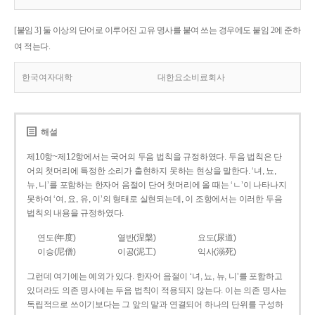
[붙임 3] 둘 이상의 단어로 이루어진 고유 명사를 붙여 쓰는 경우에도 붙임 2에 준하
여 적는다.
한국여자대학
대한요소비료회사
해설
제10항~제12항에서는 국어의 두음 법칙을 규정하였다. 두음 법칙은 단
어의 첫머리에 특정한 소리가 출현하지 못하는 현상을 말한다. ‘녀, 뇨,
뉴, 니’를 포함하는 한자어 음절이 단어 첫머리에 올 때는 ‘ㄴ’이 나타나지
못하여 ‘여, 요, 유, 이’의 형태로 실현되는데, 이 조항에서는 이러한 두음
법칙의 내용을 규정하였다.
연도(年度)
열반(涅槃)
요도(尿道)
이승(尼僧)
이공(泥工)
익사(溺死)
그런데 여기에는 예외가 있다. 한자어 음절이 ‘녀, 뇨, 뉴, 니’를 포함하고
있더라도 의존 명사에는 두음 법칙이 적용되지 않는다. 이는 의존 명사는
독립적으로 쓰이기보다는 그 앞의 말과 연결되어 하나의 단위를 구성하