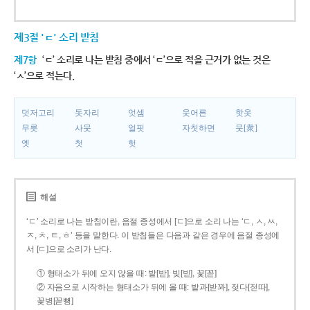
제3절 'ㄷ' 소리 받침
제7항
‘ㄷ’ 소리로 나는 받침 중에서 ‘ㄷ’으로 적을 근거가 없는 것은
‘ㅅ’으로 적는다.
덧저고리
돗자리
엇셈
웃어른
핫옷
무릇
사뭇
얼핏
자칫하면
뭇[衆]
옛
첫
헛
해설
‘ㄷ’ 소리로 나는 받침이란, 음절 종성에서 [ㄷ]으로 소리 나는 ‘ㄷ, ㅅ, ㅆ,
ㅈ, ㅊ, ㅌ, ㅎ’ 등을 말한다. 이 받침들은 다음과 같은 경우에 음절 종성에
서 [ㄷ]으로 소리가 난다.
① 형태소가 뒤에 오지 않을 때: 밭[받], 빚[빋], 꽃[꼳]
② 자음으로 시작하는 형태소가 뒤에 올 때: 밭과[받꽈], 젖다[젇따],
꽃병[꼳뼝]