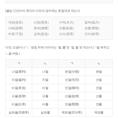
[붙임 1] 단어의 첫머리 이외의 경우에는 본음대로 적는다.
개량(改良)
선량(善良)
수력(水力)
협력(協力)
사례(謝禮)
혼례(婚禮)
와룡(臥龍)
쌍룡(雙龍)
하류(下流)
급류(急流)
도리(道理)
진리(眞理)
다만, 모음이나 ‘ㄴ’ 받침 뒤에 이어지는 ‘렬, 률’은 ‘열, 율’로 적는다.(ㄱ을 취하고
ㄴ을 버림.)
ㄱ
ㄴ
ㄱ
ㄴ
나열(羅列)
나렬
분열(分裂)
분렬
치열(齒列)
치렬
선열(先烈)
선렬
비열(卑劣)
비렬
진열(陳列)
진렬
규율(規律)
규률
선율(旋律)
선률
비율(比率)
비률
전율(戰慄)
전률
실패율(失敗率)
실패률
백분율(百分率)
백분률