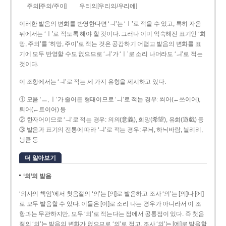
주의[주의/주이]
우리의[우리의/우리에]
이러한 발음의 변화를 반영한다면 ‘ㅢ’는 ‘ㅣ’로 적을 수 있고, 특히 자음
뒤에서는 ‘ㅣ’로 적도록 해야 할 것이다. 그러나 이미 익숙해진 표기인 ‘희
망, 주의’를 ‘히망, 주이’로 적는 것은 공감하기 어렵고 발음의 변화를 표
기에 모두 반영할 수도 없으므로 ‘ㅢ’가 ‘ㅣ’로 소리 나더라도 ‘ㅢ’로 적는
것이다.
이 조항에서는 ‘ㅢ’로 적는 세 가지 유형을 제시하고 있다.
① 모음 ‘ㅡ, ㅣ’가 줄어든 형태이므로 ‘ㅢ’로 적는 경우: 씌어(←쓰이어),
틔어(←트이어) 등
② 한자어이므로 ‘ㅢ’로 적는 경우: 의의(意義), 희망(希望), 유희(遊戱) 등
③ 발음과 표기의 전통에 따라 ‘ㅢ’로 적는 경우: 무늬, 하늬바람, 늴리리,
닁큼 등
더 알아보기
‘의’의 발음
‘의사의 책임’에서 첫음절의 ‘의’는 [의]로 발음하고 조사 ‘의’는 [의]나 [에]
로 모두 발음할 수 있다. 이들은 [이]로 소리 나는 경우가 아니라서 이 조
항과는 무관하지만, 모두 ‘의’로 적는다는 점에서 공통점이 있다. 즉 첫음
절의 ‘의’는 발음의 변화가 없으므로 ‘의’로 적고, 조사 ‘의’는 [에]로 발음할