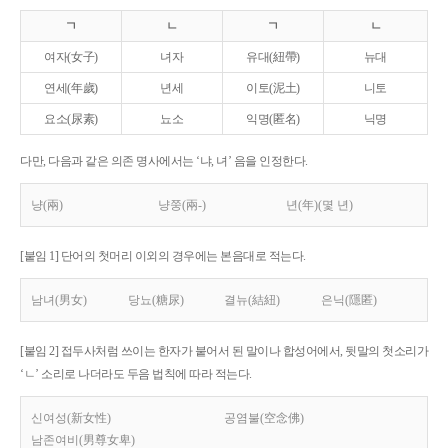
ㄱ
ㄴ
ㄱ
ㄴ
여자(女子)
녀자
유대(紐帶)
뉴대
연세(年歲)
년세
이토(泥土)
니토
요소(尿素)
뇨소
익명(匿名)
닉명
다만, 다음과 같은 의존 명사에서는 ‘냐, 녀’ 음을 인정한다.
냥(兩)
냥쭝(兩-)
년(年)(몇 년)
[붙임 1] 단어의 첫머리 이외의 경우에는 본음대로 적는다.
남녀(男女)
당뇨(糖尿)
결뉴(結紐)
은닉(隱匿)
[붙임 2] 접두사처럼 쓰이는 한자가 붙어서 된 말이나 합성어에서, 뒷말의 첫소리가
‘ㄴ’ 소리로 나더라도 두음 법칙에 따라 적는다.
신여성(新女性)
공염불(空念佛)
남존여비(男尊女卑)