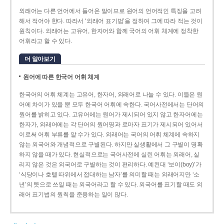
외래어는 다른 언어에서 들어온 말이므로 원어의 언어적인 특징을 고려
해서 적어야 한다. 따라서 ‘외래어 표기법’을 정하여 그에 따라 적는 것이
원칙이다. 외래어는 고유어, 한자어와 함께 국어의 어휘 체계에 정착한
어휘라고 할 수 있다.
더 알아보기
원어에 따른 한국어 어휘 체계
한국어의 어휘 체계는 고유어, 한자어, 외래어로 나눌 수 있다. 이들은 원
어에 차이가 있을 뿐 모두 한국어 어휘에 속한다. 국어사전에서는 단어의
원어를 밝히고 있다. 고유어에는 원어가 제시되어 있지 않고 한자어에는
한자가, 외래어에는 각 단어의 원어명과 로마자 표기가 제시되어 있어서
이로써 어휘 부류를 알 수가 있다. 외래어는 국어의 어휘 체계에 속하지
않는 외국어와 개념적으로 구별된다. 하지만 실생활에서 그 구별이 명확
하지 않을 때가 있다. 현실적으로는 국어사전에 실린 어휘는 외래어, 실
리지 않은 것은 외국어로 구별하는 것이 편리하다. 예컨대 ‘보이(boy)’가
‘식당이나 호텔 따위에서 접대하는 남자’를 의미할 때는 외래어지만 ‘소
년’의 뜻으로 쓰일 때는 외국어라고 할 수 있다. 외국어를 표기할 때도 외
래어 표기법의 원칙을 준용하는 일이 많다.