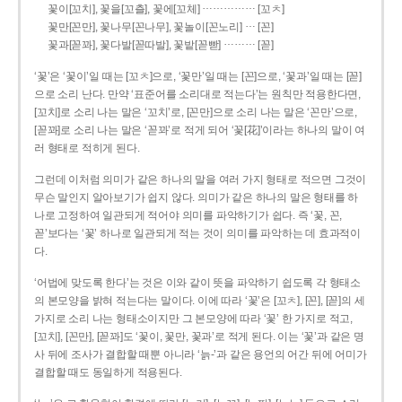
……………
꽃이[꼬치], 꽃을[꼬츨], 꽃에[꼬체]
[꼬ㅊ]
…
꽃만[꼰만], 꽃나무[꼰나무], 꽃놀이[꼰노리]
[꼰]
………
꽃과[꼳꽈], 꽃다발[꼳따발], 꽃밭[꼳빧]
[꼳]
‘꽃’은 ‘꽃이’일 때는 [꼬ㅊ]으로, ‘꽃만’일 때는 [꼰]으로, ‘꽃과’일 때는 [꼳]
으로 소리 난다. 만약 ‘표준어를 소리대로 적는다’는 원칙만 적용한다면,
[꼬치]로 소리 나는 말은 ‘꼬치’로, [꼰만]으로 소리 나는 말은 ‘꼰만’으로,
[꼳꽈]로 소리 나는 말은 ‘꼳꽈’로 적게 되어 ‘꽃[花]’이라는 하나의 말이 여
러 형태로 적히게 된다.
그런데 이처럼 의미가 같은 하나의 말을 여러 가지 형태로 적으면 그것이
무슨 말인지 알아보기가 쉽지 않다. 의미가 같은 하나의 말은 형태를 하
나로 고정하여 일관되게 적어야 의미를 파악하기가 쉽다. 즉 ‘꽃, 꼰,
꼳’보다는 ‘꽃’ 하나로 일관되게 적는 것이 의미를 파악하는 데 효과적이
다.
‘어법에 맞도록 한다’는 것은 이와 같이 뜻을 파악하기 쉽도록 각 형태소
의 본모양을 밝혀 적는다는 말이다. 이에 따라 ‘꽃’은 [꼬ㅊ], [꼰], [꼳]의 세
가지로 소리 나는 형태소이지만 그 본모양에 따라 ‘꽃’ 한 가지로 적고,
[꼬치], [꼰만], [꼳꽈]도 ‘꽃이, 꽃만, 꽃과’로 적게 된다. 이는 ‘꽃’과 같은 명
사 뒤에 조사가 결합할 때뿐 아니라 ‘늙-’과 같은 용언의 어간 뒤에 어미가
결합할 때도 동일하게 적용된다.