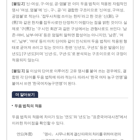
[붙임 2]
‘신-여성, 구-여성, 공-염불’은 이미 두음 법칙이 적용된 자립적인
명사 ‘여성, 염불’에 ‘신-, 구-, 공-’이 결합한 구조이므로 ‘신여성, 구여성,
공염불’로 적는다. ‘접두사처럼 쓰이는 한자’라고 한 것은 ‘신(新), 구
(舊)’와 같은 한자를 접두사로만 단정하기 어렵다는 점을 밝힌 것이다. 실
제로 ‘구(舊)’는 ‘구 시민 회관’과 같은 구성에서는 관형사로도 쓰인다. ‘남
존­-여비, 남부-­여대’ 등은 엄밀히 말하면 합성어는 아니지만, ‘남존’, ‘여
비’, ‘남부’, ‘여대’ 등이 마치 단어와 같이 인식되어 두음 법칙이 적용된 형
태로 굳어져 쓰이고 있는 것이다. 한편 ‘신년도, 구년도’ 등은 발음이 [신
년도], [구ː년도]이며 ‘신년­-도, 구년-­도’로 분석되는 구조이므로 이 규정이
적용되지 않는다.
[붙임 3]
둘 이상의 단어로 이루어진 고유 명사를 붙여 쓰는 경우에도, 결
합된 각 단어를 두음 법칙에 따라 적는다. 따라서 ‘한국 여자 농구 연맹’을
붙여서 쓰면 ‘한국여자농구연맹’이 된다.
더 알아보기
두음 법칙의 적용
두음 법칙의 적용에 차이가 있는 ‘연도’와 ‘년도’는 “표준국어대사전”에서
이러한 차이점을 확인할 수 있다.
연도(年度)
「명사」 사무나 회계 결산 따위의 처리를 위하여 편의