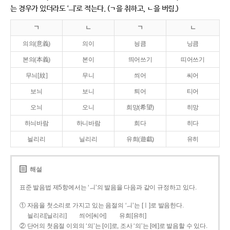
는 경우가 있더라도 ‘ㅢ’로 적는다. (ㄱ을 취하고, ㄴ을 버림.)
ㄱ
ㄴ
ㄱ
ㄴ
의의(意義)
의이
닁큼
닝큼
본의(本義)
본이
띄어쓰기
띠어쓰기
무늬[紋]
무니
씌어
씨어
보늬
보니
틔어
티어
오늬
오니
희망(希望)
히망
하늬바람
하니바람
희다
히다
늴리리
닐리리
유희(遊戱)
유히
해설
표준 발음법 제5항에서는 ‘ㅢ’의 발음을 다음과 같이 규정하고 있다.
① 자음을 첫소리로 가지고 있는 음절의 ‘ㅢ’는 [ㅣ]로 발음한다.
늴리리[닐리리]
씌어[씨어]
유희[유히]
② 단어의 첫음절 이외의 ‘의’는 [이]로, 조사 ‘의’는 [에]로 발음할 수 있다.