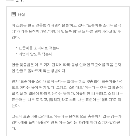
해설
이 조항은 한글 맞춤법의 대원칙을 밝히고 있다. “표준어를 소리대로 적
되”가 기본 원칙이라면, “어법에 맞도록 함”은 또 다른 원칙이라고 할 수
있다.
표준어를 소리대로 적는다.
어법에 맞도록 적는다.
한글 맞춤법은 이 두 가지 원칙에 따라 음성 언어인 표준어를 표음 문자
인 한글로 올바르게 적는 방법이다.
먼저 ‘표준어를 소리대로 적는다’는 말에는 한글 맞춤법이 표준어를 대상
으로 한다는 뜻이 담겨 있다. 그리고 ‘소리대로’ 적는다는 것은 그 표준어
를 적을 때 발음에 따라 적는다는 뜻이다. 이를테면 [나무]라고 소리 나는
표준어는 ‘나무’로 적고, [달리다]라고 소리 나는 표준어는 ‘달리다’로 적
는다.
그런데 표준어를 소리대로 적는다는 원칙만으로 충분하지 않은 경우가
있다. 예를 들어 ‘꽃[花]’이란 단어는 쓰이는 환경에 따라 소리가 달라진
다.