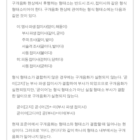
구개음화 현상에서 후행하는 형태소는 반드시 조사, 접미사와 같은 형식
형태소이어야 한다. 구개음화 현상에 관여하는 형식 형태소에는 다음과
같은 것이 있다.
이: 명사 파생 접미사(맏이, 해돋이)
부사 파생 접미사(같이, 굳이)
주격 조사(끝이, 밭이)
서술격 조사(끝이다, 밭이다)
사동 접미사(붙이다)
히: 피동 접미사(걷히다, 닫히다)
사동 접미사(굳히다)
형식 형태소가 결합하지 않은 경우에는 구개음화가 실현되지 않는다. ‘곧
이[고지]’는 부사 파생 접미사가 결합하여 부사가 되었으므로 구개음화가
실현되었지만, ‘곧이어’는 형식 형태소가 아닌 실질 형태소 부사가 결합
한 말이므로 구개음화가 실현되지 않는다.
곧이[고지]: 곧-­(어근)+­-이(부사 파생 접미사)
곧이어[고디어]: 곧(부사)+이어(부사)
현재 표준어에서 구개음화는 형태소와 형태소가 결합할 때 일어나는 현
상이다. 그러므로 ‘마디, 견디다’와 같이 하나의 형태소 내부에서는 구개
음화가 일어나지 않는다.