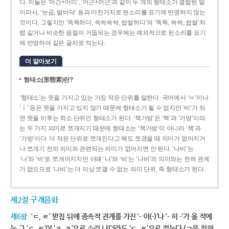
다. 이들은 ‘어간+어미’, ‘어근+어근’과 같이 두 개의 형태소가 결합된 말
이라서, ‘눈곱, 발바닥’ 등과 마찬가지로 된소리를 표기에 반영하지 않는
것이다. 그렇지만 ‘똑똑하다, 쓱싹쓱싹, 쌉쌀하다’의 ‘똑똑, 쓱싹, 쌉쌀’처
럼 같거나 비슷한 음절이 거듭되는 경우에는 예외적으로 된소리를 표기
에 반영하여 같은 글자로 적는다.
더 알아보기
형태소(形態素)란?
‘형태소’는 뜻을 가지고 있는 가장 작은 단위를 말한다. 국어에서 ‘ㅂ’이나
‘ㅣ’ 등은 뜻을 가지고 있지 않기 때문에 형태소가 될 수 없지만 ‘비’가 되
면 뜻을 이루는 최소 단위인 형태소가 된다. ‘책가방’은 ‘책’과 ‘가방’이라
는 두 가지 의미로 쪼개지기 때문에 형태소는 ‘책가방’이 아니라 ‘책’과
‘가방’이다. 더 작은 단위로 쪼개진다고 해도 쪼갰을 때 의미가 없어지거
나 쪼개기 전의 의미와 관련되는 의미가 없어지면 안 된다. ‘나비’는
‘나’와 ‘비’로 쪼개어지지만 이때 ‘나’와 ‘비’는 ‘나비’의 의미와는 전혀 관계
가 없으므로 ‘나비’는 더 이상 쪼갤 수 없는 의미 단위, 즉 형태소가 된다.
제2절 구개음화
제6항
‘ㄷ, ㅌ’ 받침 뒤에 종속적 관계를 가진 ‘- 이(-)’나 ‘- 히 -’가 올 적에
는 그 ‘ㄷ, ㅌ’이 ‘ㅈ, ㅊ’으로 소리 나더라도 ‘ㄷ, ㅌ’으로 적는다.(ㄱ을 취하