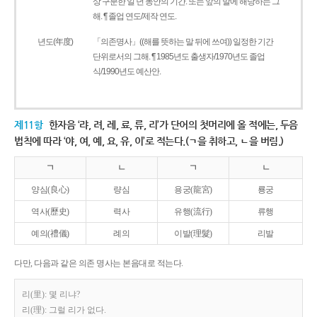
상 구분한 일 년 동안의 기간. 또는 앞의 말에 해당하는 그
해. ¶ 졸업 연도/제작 연도.
년도(年度)
「의존명사」((해를 뜻하는 말 뒤에 쓰여)) 일정한 기간
단위로서의 그해. ¶ 1985년도 출생자/1970년도 졸업
식/1990년도 예산안.
제11항
한자음 ‘랴, 려, 례, 료, 류, 리’가 단어의 첫머리에 올 적에는, 두음
법칙에 따라 ‘야, 여, 예, 요, 유, 이’로 적는다.(ㄱ을 취하고, ㄴ을 버림.)
ㄱ
ㄴ
ㄱ
ㄴ
양심(良心)
량심
용궁(龍宮)
룡궁
역사(歷史)
력사
유행(流行)
류행
예의(禮儀)
례의
이발(理髮)
리발
다만, 다음과 같은 의존 명사는 본음대로 적는다.
리(里): 몇 리냐?
리(理): 그럴 리가 없다.