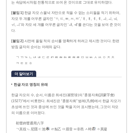
는 속담에서처럼 전통적으로 쓰여 온 것이므로 그대로 유지하였다.
[붙임 1]
한글 자모 스물넉 자만으로 적을 수 없는 소리들을 적기 위하여,
자모 두 개를 어우른 글자인 ‘ㄲ, ㄸ, ㅃ, ㅆ, ㅉ’, ‘ㅐ, ㅒ, ㅔ, ㅖ, ㅘ, ㅚ, ㅝ,
ㅟ, ㅢ’와 자모 세 개를 어우른 글자인 ‘ㅙ, ㅞ’를 쓴다는 것을 보여 준 것이
다.
[붙임 2]
사전에 올릴 적의 순서를 명확하게 하려고 제시한 것이다. 한편
받침 글자의 순서는 아래와 같다.
ㄱ ㄲ ㄳ ㄴ ㄵ ㄶ ㄷ ㄹ ㄺ ㄻ ㄼ ㄽ ㄾ ㄿ ㅀ ㅁ ㅂ ㅄ ㅅ ㅆ ㅇ ㅈ ㅊ
ㅋ ㅌ ㅍ ㅎ
더 알아보기
한글 자모 명칭의 유래
한글 자모의 수, 순서, 이름은 최세진(崔世珍)의 “훈몽자회(訓蒙字會)
(1527)”에서 비롯한다. 최세진은 “훈몽자회” 범례(凡例)에서 한글 자모가
초성에 쓰인 것과 종성에 쓰인 것을 짝을 지어 표시했는데, 그것이 자모
의 이름으로 이어졌다.
初聲終聲通用八字
ㄱ其役 ㄴ尼隱 ㄷ池
ㄹ梨乙 ㅁ眉音 ㅂ非邑 ㅅ時
ㆁ異凝