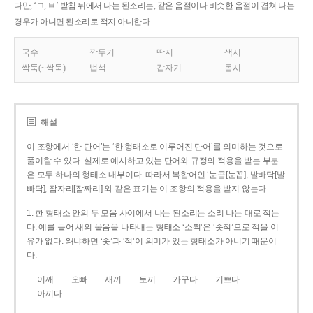
다만, ‘ㄱ, ㅂ’ 받침 뒤에서 나는 된소리는, 같은 음절이나 비슷한 음절이 겹쳐 나는
경우가 아니면 된소리로 적지 아니한다.
국수
깍두기
딱지
색시
싹둑(~싹둑)
법석
갑자기
몹시
해설
이 조항에서 ‘한 단어’는 ‘한 형태소로 이루어진 단어’를 의미하는 것으로
풀이할 수 있다. 실제로 예시하고 있는 단어와 규정의 적용을 받는 부분
은 모두 하나의 형태소 내부이다. 따라서 복합어인 ‘눈곱[눈꼽], 발바닥[발
빠닥], 잠자리[잠짜리]’와 같은 표기는 이 조항의 적용을 받지 않는다.
1. 한 형태소 안의 두 모음 사이에서 나는 된소리는 소리 나는 대로 적는
다. 예를 들어 새의 울음을 나타내는 형태소 ‘소쩍’은 ‘솟적’으로 적을 이
유가 없다. 왜냐하면 ‘솟’과 ‘적’이 의미가 있는 형태소가 아니기 때문이
다.
어깨
오빠
새끼
토끼
가꾸다
기쁘다
아끼다