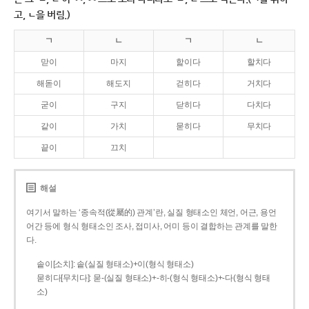
고, ㄴ을 버림.)
ㄱ
ㄴ
ㄱ
ㄴ
맏이
마지
핥이다
할치다
해돋이
해도지
걷히다
거치다
굳이
구지
닫히다
다치다
같이
가치
묻히다
무치다
끝이
끄치
해설
여기서 말하는 ‘종속적(從屬的) 관계’란, 실질 형태소인 체언, 어근, 용언
어간 등에 형식 형태소인 조사, 접미사, 어미 등이 결합하는 관계를 말한
다.
솥이[소치]: 솥(실질 형태소)+이(형식 형태소)
묻히다[무치다]: 묻­-(실질 형태소)+­-히­-(형식 형태소)+-다(형식 형태
소)