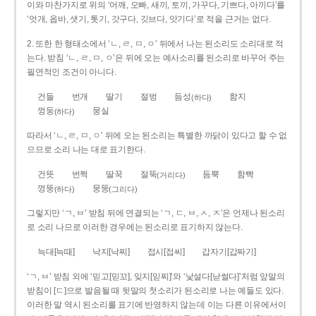
이와 마찬가지로 위의 ‘어깨, 오빠, 새끼, 토끼, 가꾸다, 기쁘다, 아끼다’를
‘엇개, 옵바, 샛기, 톳기, 갓구다, 깃브다, 앗기다’로 적을 근거는 없다.
2. 또한 한 형태소에서 ‘ㄴ, ㄹ, ㅁ, ㅇ’ 뒤에서 나는 된소리도 소리대로 적
는다. 받침 ‘ㄴ, ㄹ, ㅁ, ㅇ’은 뒤에 오는 예사소리를 된소리로 바꾸어 주는
필연적인 조건이 아니다.
건들
번개
딸기
절벙
듬성
함지
(하다)
껑둥
뭉실
(하다)
따라서 ‘ㄴ, ㄹ, ㅁ, ㅇ’ 뒤에 오는 된소리는 특별한 까닭이 있다고 할 수 없
으므로 소리 나는 대로 표기한다.
건뜻
번쩍
딸꾹
절뚝
듬뿍
함빡
(거리다)
껑뚱
뭉뚱
(하다)
(그리다)
그렇지만 ‘ㄱ, ㅂ’ 받침 뒤에 연결되는 ‘ㄱ, ㄷ, ㅂ, ㅅ, ㅈ’은 언제나 된소리
로 소리 나므로 이러한 경우에는 된소리로 표기하지 않는다.
늑대[늑때]
낙지[낙찌]
접시[접씨]
갑자기[갑짜기]
‘ㄱ, ㅂ’ 받침 외에 ‘믿고[믿꼬], 잊지[읻찌]’와 ‘낯설다[낟썰다]’처럼 앞말의
받침이 [ㄷ]으로 발음될 때 뒷말의 첫소리가 된소리로 나는 예들도 있다.
이러한 말 역시 된소리를 표기에 반영하지 않는데 이는 다른 이유에서이