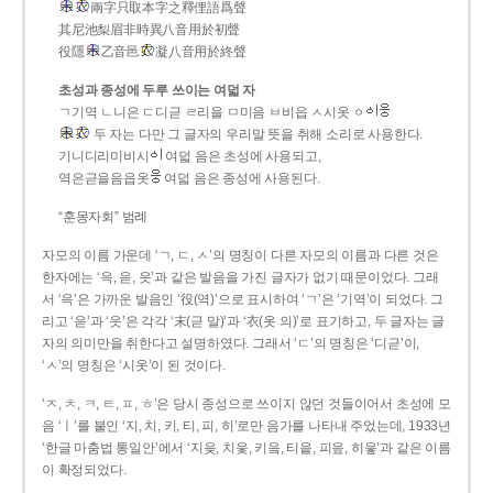
兩字只取本字之釋俚語爲聲
其尼池梨眉非時異八音用於初聲
役隱
乙音邑
凝八音用於終聲
초성과 종성에 두루 쓰이는 여덟 자
ㄱ기역 ㄴ니은 ㄷ디귿 ㄹ리을 ㅁ미음 ㅂ비읍 ㅅ시옷 ㆁ
두 자는 다만 그 글자의 우리말 뜻을 취해 소리로 사용한다.
기니디리미비시
여덟 음은 초성에 사용되고,
역은귿을음읍옷
여덟 음은 종성에 사용된다.
“훈몽자회” 범례
자모의 이름 가운데 ‘ㄱ, ㄷ, ㅅ’의 명칭이 다른 자모의 이름과 다른 것은
한자에는 ‘윽, 읃, 읏’과 같은 발음을 가진 글자가 없기 때문이었다. 그래
서 ‘윽’은 가까운 발음인 ‘役(역)’으로 표시하여 ‘ㄱ’은 ‘기역’이 되었다. 그
리고 ‘읃’과 ‘읏’은 각각 ‘末(귿 말)’과 ‘衣(옷 의)’로 표기하고, 두 글자는 글
자의 의미만을 취한다고 설명하였다. 그래서 ‘ㄷ’의 명칭은 ‘디귿’이,
‘ㅅ’의 명칭은 ‘시옷’이 된 것이다.
‘ㅈ, ㅊ, ㅋ, ㅌ, ㅍ, ㅎ’은 당시 종성으로 쓰이지 않던 것들이어서 초성에 모
음 ‘ㅣ’를 붙인 ‘지, 치, 키, 티, 피, 히’로만 음가를 나타내 주었는데, 1933년
‘한글 마춤법 통일안’에서 ‘지읒, 치읓, 키읔, 티읕, 피읖, 히읗’과 같은 이름
이 확정되었다.