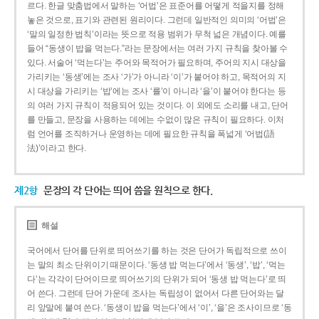
르다. 한글 맞춤법에서 말하는 ‘어법’은 표준어를 어떻게 적을지를 정해
놓은 것으로, 표기와 관련된 원리이다. 그런데 일반적인 의미의 ‘어법’은
‘말의 일정한 법칙’이라는 뜻으로 적용 범위가 무척 넓은 개념이다. 예를
들어 “동생이 밥을 먹는다.”라는 문장에서는 여러 가지 규칙을 찾아볼 수
있다. 서술어 ‘먹는다’는 주어와 목적어가 필요하며, 주어의 지시 대상을
가리키는 ‘동생’에는 조사 ‘가’가 아니라 ‘이’가 붙어야 하고, 목적어의 지
시 대상을 가리키는 ‘밥’에는 조사 ‘를’이 아니라 ‘을’이 붙어야 한다는 등
의 여러 가지 규칙이 적용되어 있는 것이다. 이 외에도 소리를 내고, 단어
를 만들고, 문장을 사용하는 데에는 수없이 많은 규칙이 필요하다. 이처
럼 언어를 조직하거나 운영하는 데에 필요한 규칙을 폭넓게 ‘어법(語
法)’이라고 한다.
제2항
문장의 각 단어는 띄어 씀을 원칙으로 한다.
해설
국어에서 단어를 단위로 띄어쓰기를 하는 것은 단어가 독립적으로 쓰이
는 말의 최소 단위이기 때문이다. ‘동생 밥 먹는다’에서 ‘동생’, ‘밥’, ‘먹는
다’는 각각이 단어이므로 띄어쓰기의 단위가 되어 ‘동생 밥 먹는다’로 띄
어 쓴다. 그런데 단어 가운데 조사는 독립성이 없어서 다른 단어와는 달
리 앞말에 붙여 쓴다. ‘동생이 밥을 먹는다’에서 ‘이’, ‘을’은 조사이므로 ‘동