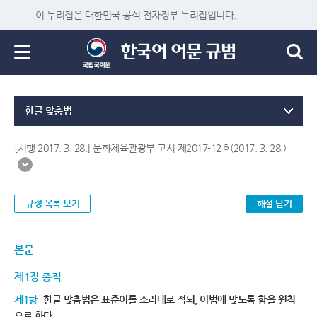
이 누리집은 대한민국 공식 전자정부 누리집입니다.
한글 맞춤법
[시행 2017. 3. 28.] 문화체육관광부 고시 제2017-12호(2017. 3. 28.)
규정 목록 보기
해설 닫기
본문
제1장 총칙
제1항
한글 맞춤법은 표준어를 소리대로 적되, 어법에 맞도록 함을 원칙
으로 한다.