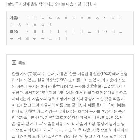
[붙임 2] 사전에 올릴 적의 자모 순서는 다음과 같이 정한다.
자음:
ㄱ
ㄲ
ㄴ
ㄷ
ㄸ
ㄹ
ㅁ
ㅂ
ㅃ
ㅅ
ㅆ
ㅇ
ㅈ
ㅉ
ㅊ
ㅋ
ㅌ
ㅍ
ㅎ
모음:
ㅏ
ㅐ
ㅑ
ㅒ
ㅓ
ㅔ
ㅕ
ㅖ
ㅗ
ㅘ
ㅙ
ㅚ
ㅛ
ㅜ
ㅝ
ㅞ
ㅟ
ㅠ
ㅡ
ㅢ
ㅣ
해설
한글 자모(字母)의 수, 순서, 이름은 ‘한글 마춤법 통일안(1933)’에서 분명
히 제시되었고, ‘한글 맞춤법(1988)’도 이를 이어받았다. 이 가운데 자모
의 이름과 순서는 최세진(崔世珍)의 “훈몽자회(訓蒙字會)(1527)”에서 비
롯한다. 최세진은 “훈몽자회” 범례(凡例)에서 한글 자모의 음가를 한자로
나타냈는데, 자음자의 경우 초성에 쓰인 것과 종성에 쓰인 것을 짝을 지
어 표시했고 그것이 글자의 이름으로 굳어졌다. 예를 들어 ‘ㄱ’ 아래에는
한자로 ‘其役’이라고 적었는데, ‘其(기)’는 초성의 음가를, ‘役(역)’은 종성
의 음가를 나타낸다. 기본적으로 자음자의 이름은 ‘니은, 리을, 미음, 비
읍’ 등과 같이 ‘ㅣㅡ’ 모음을 바탕으로 각 자음이 초성, 종성에 놓이는 방
식으로 지어졌다. 따라서 ‘ㄱ, ㄷ, ㅅ’도 ‘기윽, 디읃, 시읏’으로 해야 나머지
글자와 이름 표기에서 일관성이 있겠지만 “낫 놓고 기역 자도 모른다.”라