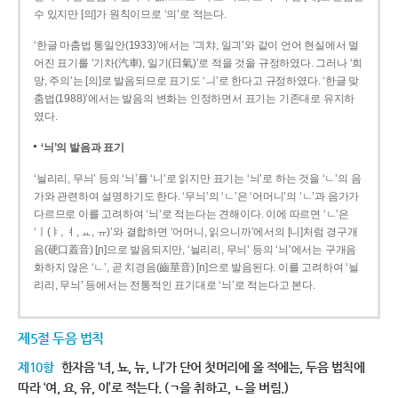
수 있지만 [의]가 원칙이므로 ‘의’로 적는다.
‘한글 마춤법 통일안(1933)’에서는 ‘긔챠, 일긔’와 같이 언어 현실에서 멀
어진 표기를 ‘기차(汽車), 일기(日氣)’로 적을 것을 규정하였다. 그러나 ‘희
망, 주의’는 [의]로 발음되므로 표기도 ‘ㅢ’로 한다고 규정하였다. ‘한글 맞
춤법(1988)’에서는 발음의 변화는 인정하면서 표기는 기존대로 유지하
였다.
‘늬’의 발음과 표기
‘늴리리, 무늬’ 등의 ‘늬’를 ‘니’로 읽지만 표기는 ‘늬’로 하는 것을 ‘ㄴ’의 음
가와 관련하여 설명하기도 한다. ‘무늬’의 ‘ㄴ’은 ‘어머니’의 ‘ㄴ’과 음가가
다르므로 이를 고려하여 ‘늬’로 적는다는 견해이다. 이에 따르면 ‘ㄴ’은
‘ㅣ(ㅑ, ㅕ, ㅛ, ㅠ)’와 결합하면 ‘어머니, 읽으니까’에서의 [니]처럼 경구개
음(硬口蓋音) [ɲ]으로 발음되지만, ‘늴리리, 무늬’ 등의 ‘늬’에서는 구개음
화하지 않은 ‘ㄴ’, 곧 치경음(齒莖音) [n]으로 발음된다. 이를 고려하여 ‘늴
리리, 무늬’ 등에서는 전통적인 표기대로 ‘늬’로 적는다고 본다.
제5절 두음 법칙
제10항
한자음 ‘녀, 뇨, 뉴, 니’가 단어 첫머리에 올 적에는, 두음 법칙에
따라 ‘여, 요, 유, 이’로 적는다. (ㄱ을 취하고, ㄴ을 버림.)