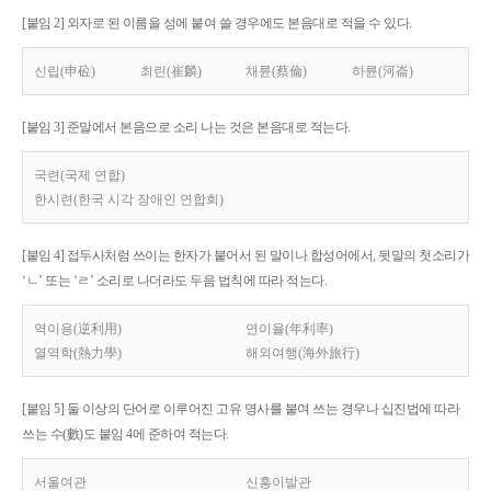
[붙임 2] 외자로 된 이름을 성에 붙여 쓸 경우에도 본음대로 적을 수 있다.
신립(申砬)
최린(崔麟)
채륜(蔡倫)
하륜(河崙)
[붙임 3] 준말에서 본음으로 소리 나는 것은 본음대로 적는다.
국련(국제 연합)
한시련(한국 시각 장애인 연합회)
[붙임 4] 접두사처럼 쓰이는 한자가 붙어서 된 말이나 합성어에서, 뒷말의 첫소리가
‘ㄴ’ 또는 ‘ㄹ’ 소리로 나더라도 두음 법칙에 따라 적는다.
역이용(逆利用)
연이율(年利率)
열역학(熱力學)
해외여행(海外旅行)
[붙임 5] 둘 이상의 단어로 이루어진 고유 명사를 붙여 쓰는 경우나 십진법에 따라
쓰는 수(數)도 붙임 4에 준하여 적는다.
서울여관
신흥이발관