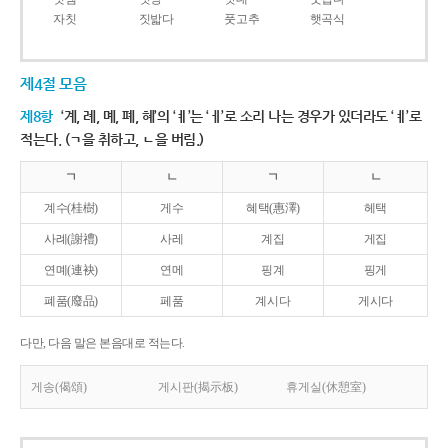
자칫
짓밟다
풋고추
햇곡식
제4절 모음
제8항
‘계, 례, 몌, 폐, 혜’의 ‘ㅖ’는 ‘ㅔ’로 소리 나는 경우가 있더라도 ‘ㅖ’로
적는다. (ㄱ을 취하고, ㄴ을 버림.)
ㄱ
ㄴ
ㄱ
ㄴ
계수(桂樹)
게수
혜택(惠澤)
헤택
사례(謝禮)
사레
계집
게집
연몌(連袂)
연메
핑계
핑게
폐품(廢品)
페품
계시다
게시다
다만, 다음 말은 본음대로 적는다.
게송(偈頌)
게시판(揭示板)
휴게실(休憩室)