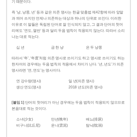
기 때문이다.
즉 ‘냥, 냥쭝, 년’ 등과 같은 의존 명사는 한글 맞춤법 제42항에 따라 앞말
과 띄어 쓰지만 언제나 의존하는 대상과 하나의 단위로 쓰인다. 이러한
이유로 이 말들은 독립된 단어로 잘 인식되지 않고, 그 결과 단어의 첫머
리에도 ‘연도, 열반’ 등과 달리 두음 법칙이 적용되지 않는다. 따라서 소리
나는 대로 적는다.
십 년
금 한 냥
은 두 냥쭝
따라서 ‘年’, ‘年度’처럼 의존 명사로 쓰이기도 하고 명사로 쓰이기도 하는
한자어의 경우에는 두음 법칙의 적용에서 차이가 난다. ‘년, 년도’가 의존
명사라면 ‘연, 연도’는 명사이다.
연 강수량(명사)
일 년(의존 명사)
생산 연도(명사)
2018 년도(의존 명사)
[붙임 1]
단어의 첫머리가 아닌 경우에는 두음 법칙이 적용되지 않으므로
본음대로 적는 것이다.
소녀(少女)
만년(晩年)
배뇨(排尿)
비구니(比丘尼)
운니(雲泥)
탐닉(耽溺)