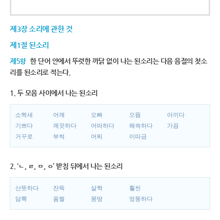
제3장 소리에 관한 것
제1절 된소리
제5항
한 단어 안에서 뚜렷한 까닭 없이 나는 된소리는 다음 음절의 첫소
리를 된소리로 적는다.
1. 두 모음 사이에서 나는 된소리
소쩍새
어깨
오빠
으뜸
아끼다
기쁘다
깨끗하다
어떠하다
해쓱하다
가끔
거꾸로
부썩
어찌
이따금
2. ‘ㄴ, ㄹ, ㅁ, ㅇ’ 받침 뒤에서 나는 된소리
산뜻하다
잔뜩
살짝
훨씬
담뿍
움찔
몽땅
엉뚱하다