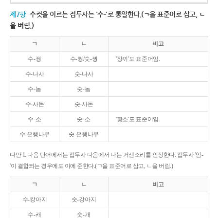
제7항
수컷을 이르는 접두사는 '수-'로 통일한다.(ㄱ을 표준어로 삼고, ㄴ
을 버림.)
ㄱ
ㄴ
비고
수-꿩
수-퀑/숫-꿩
'장끼'도 표준어임.
수-나사
숫-나사
수-놈
숫-놈
수-사돈
숫-사돈
수-소
숫-소
'황소'도 표준어임.
수-은행나무
숫-은행나무
다만 1. 다음 단어에서는 접두사 다음에서 나는 거센소리를 인정한다. 접두사 '암-
'이 결합되는 경우에도 이에 준한다.(ㄱ을 표준어로 삼고, ㄴ을 버림.)
ㄱ
ㄴ
비고
수-캉아지
숫-강아지
수-캐
숫-개