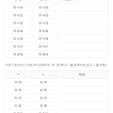
윗-사랑
웃-사랑
윗-세장
웃-세장
윗-수염
웃-수염
윗-입술
웃-입술
윗-잇몸
웃-잇몸
윗-자리
웃-자리
윗-중방
웃-중방
다만 1. 된소리나 거센소리 앞에서는 ‘위-’로 한다.(ㄱ을 표준어로 삼고, ㄴ을 버림.)
ㄱ
ㄴ
비고
위-짝
웃-짝
위-쪽
웃-쪽
위-채
웃-채
위-층
웃-층