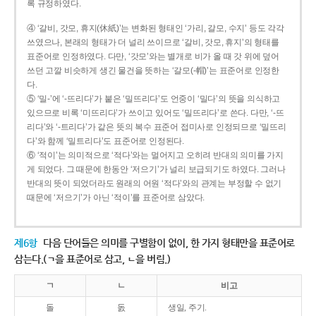
록 규정하였다.
④ ‘갈비, 갓모, 휴지(休紙)’는 변화된 형태인 ‘가리, 갈모, 수지’ 등도 각각
쓰였으나, 본래의 형태가 더 널리 쓰이므로 ‘갈비, 갓모, 휴지’의 형태를
표준어로 인정하였다. 다만, ‘갓모’와는 별개로 비가 올 때 갓 위에 덮어
쓰던 고깔 비슷하게 생긴 물건을 뜻하는 ‘갈모(-帽)’는 표준어로 인정한
다.
⑤ ‘밀-’에 ‘-뜨리다’가 붙은 ‘밀뜨리다’도 언중이 ‘밀다’의 뜻을 의식하고
있으므로 비록 ‘미뜨리다’가 쓰이고 있어도 ‘밀뜨리다’로 쓴다. 다만, ‘-뜨
리다’와 ‘-트리다’가 같은 뜻의 복수 표준어 접미사로 인정되므로 ‘밀뜨리
다’와 함께 ‘밀트리다’도 표준어로 인정된다.
⑥ ‘적이’는 의미적으로 ‘적다’와는 멀어지고 오히려 반대의 의미를 가지
게 되었다. 그 때문에 한동안 ‘저으기’가 널리 보급되기도 하였다. 그러나
반대의 뜻이 되었더라도 원래의 어원 ‘적다’와의 관계는 부정할 수 없기
때문에 ‘저으기’가 아닌 ‘적이’를 표준어로 삼았다.
제6항
다음 단어들은 의미를 구별함이 없이, 한 가지 형태만을 표준어로
삼는다.(ㄱ을 표준어로 삼고, ㄴ을 버림.)
ㄱ
ㄴ
비고
돌
돐
생일, 주기.