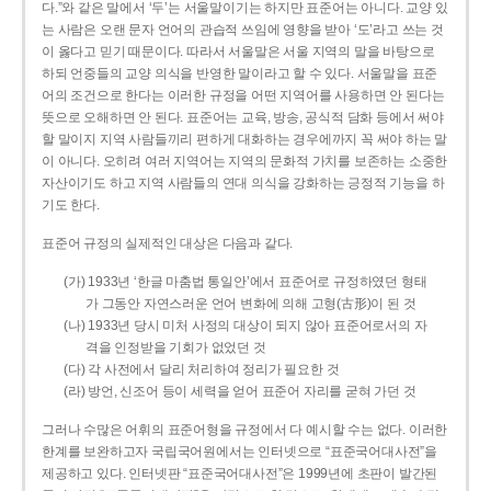
다.”와 같은 말에서 ‘두’는 서울말이기는 하지만 표준어는 아니다. 교양 있
는 사람은 오랜 문자 언어의 관습적 쓰임에 영향을 받아 ‘도’라고 쓰는 것
이 옳다고 믿기 때문이다. 따라서 서울말은 서울 지역의 말을 바탕으로
하되 언중들의 교양 의식을 반영한 말이라고 할 수 있다. 서울말을 표준
어의 조건으로 한다는 이러한 규정을 어떤 지역어를 사용하면 안 된다는
뜻으로 오해하면 안 된다. 표준어는 교육, 방송, 공식적 담화 등에서 써야
할 말이지 지역 사람들끼리 편하게 대화하는 경우에까지 꼭 써야 하는 말
이 아니다. 오히려 여러 지역어는 지역의 문화적 가치를 보존하는 소중한
자산이기도 하고 지역 사람들의 연대 의식을 강화하는 긍정적 기능을 하
기도 한다.
표준어 규정의 실제적인 대상은 다음과 같다.
(가) 1933년 ‘한글 마춤법 통일안’에서 표준어로 규정하였던 형태
가 그동안 자연스러운 언어 변화에 의해 고형(古形)이 된 것
(나) 1933년 당시 미처 사정의 대상이 되지 않아 표준어로서의 자
격을 인정받을 기회가 없었던 것
(다) 각 사전에서 달리 처리하여 정리가 필요한 것
(라) 방언, 신조어 등이 세력을 얻어 표준어 자리를 굳혀 가던 것
그러나 수많은 어휘의 표준어형을 규정에서 다 예시할 수는 없다. 이러한
한계를 보완하고자 국립국어원에서는 인터넷으로 “표준국어대사전”을
제공하고 있다. 인터넷판 “표준국어대사전”은 1999년에 초판이 발간된