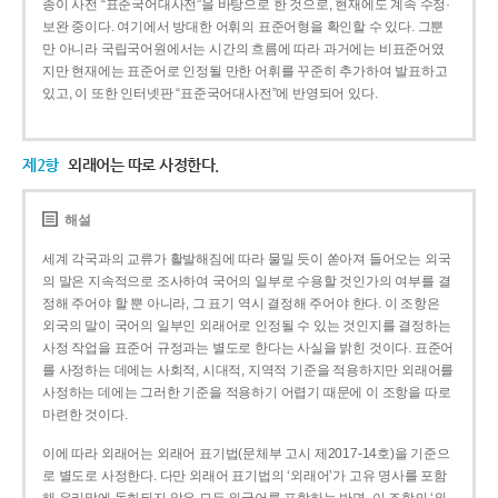
종이 사전 “표준국어대사전”을 바탕으로 한 것으로, 현재에도 계속 수정·
보완 중이다. 여기에서 방대한 어휘의 표준어형을 확인할 수 있다. 그뿐
만 아니라 국립국어원에서는 시간의 흐름에 따라 과거에는 비표준어였
지만 현재에는 표준어로 인정될 만한 어휘를 꾸준히 추가하여 발표하고
있고, 이 또한 인터넷판 “표준국어대사전”에 반영되어 있다.
제2항
외래어는 따로 사정한다.
해설
세계 각국과의 교류가 활발해짐에 따라 물밀 듯이 쏟아져 들어오는 외국
의 말은 지속적으로 조사하여 국어의 일부로 수용할 것인가의 여부를 결
정해 주어야 할 뿐 아니라, 그 표기 역시 결정해 주어야 한다. 이 조항은
외국의 말이 국어의 일부인 외래어로 인정될 수 있는 것인지를 결정하는
사정 작업을 표준어 규정과는 별도로 한다는 사실을 밝힌 것이다. 표준어
를 사정하는 데에는 사회적, 시대적, 지역적 기준을 적용하지만 외래어를
사정하는 데에는 그러한 기준을 적용하기 어렵기 때문에 이 조항을 따로
마련한 것이다.
이에 따라 외래어는 외래어 표기법(문체부 고시 제2017-14호)을 기준으
로 별도로 사정한다. 다만 외래어 표기법의 ‘외래어’가 고유 명사를 포함