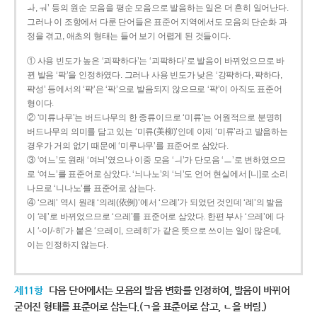
ㅘ, ㅝ’ 등의 원순 모음을 평순 모음으로 발음하는 일은 더 흔히 일어난다.
그러나 이 조항에서 다룬 단어들은 표준어 지역에서도 모음의 단순화 과
정을 겪고, 애초의 형태는 들어 보기 어렵게 된 것들이다.
① 사용 빈도가 높은 ‘괴퍅하다’는 ‘괴팍하다’로 발음이 바뀌었으므로 바
뀐 발음 ‘팍’을 인정하였다. 그러나 사용 빈도가 낮은 ‘강퍅하다, 퍅하다,
퍅성’ 등에서의 ‘퍅’은 ‘팍’으로 발음되지 않으므로 ‘퍅’이 아직도 표준어
형이다.
② ‘미류나무’는 버드나무의 한 종류이므로 ‘미류’는 어원적으로 분명히
버드나무의 의미를 담고 있는 ‘미류(美柳)’인데 이제 ‘미류’라고 발음하는
경우가 거의 없기 때문에 ‘미루나무’를 표준어로 삼았다.
③ ‘여느’도 원래 ‘여늬’였으나 이중 모음 ‘ㅢ’가 단모음 ‘ㅡ’로 변하였으므
로 ‘여느’를 표준어로 삼았다. ‘늬나노’의 ‘늬’도 언어 현실에서 [니]로 소리
나므로 ‘니나노’를 표준어로 삼는다.
④ ‘으례’ 역시 원래 ‘의례(依例)’에서 ‘으례’가 되었던 것인데 ‘례’의 발음
이 ‘레’로 바뀌었으므로 ‘으레’를 표준어로 삼았다. 한편 부사 ‘으레’에 다
시 ‘-이/-히’가 붙은 ‘으레이, 으레히’가 같은 뜻으로 쓰이는 일이 많은데,
이는 인정하지 않는다.
제11항
다음 단어에서는 모음의 발음 변화를 인정하여, 발음이 바뀌어
굳어진 형태를 표준어로 삼는다.(ㄱ을 표준어로 삼고, ㄴ을 버림.)