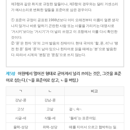
제3항과 같은 취지로 규정한 말들이나, 제3항의 경우와는 달리 거센소리
가 예사소리로 변화한 말들을 표준어로 삼은 경우이다.
① 표준어 규정이 공표된 1988년보다 이미 오래전부터 이름이 얼른 생각
나지 않거나 바로 말하기 곤란한 사람 또는 사물을 가리키는 대명사로
‘거시키’보다는 ‘거시기’가 더 널리 쓰였고 이 조항에서 이를 다시 확인한
것이다.
② ‘푼’은 한자 ‘分’의 고어 발음의 잔재이다. 현대 국어의 ‘할, 푼, 리’나 ‘땡
전 한 푼’ 등에 ‘푼’이 남아 있으나 한자어로 읽을 때에는 ‘분’으로 발음한
다. 따라서 시계의 ‘분침’은 ‘푼침’으로 쓰지 않는다.
제5항
어원에서 멀어진 형태로 굳어져서 널리 쓰이는 것은, 그것을 표준
어로 삼는다.(ㄱ을 표준어로 삼고, ㄴ을 버림.)
ㄱ
ㄴ
비고
강낭-콩
강남-콩
고삿
고샅
겉~, 속~.
사글-세
삭월-세
‘월세’는 표준어임.
울력-성당
위력-성당
떼를 지어서 으르고 협박하는 일.