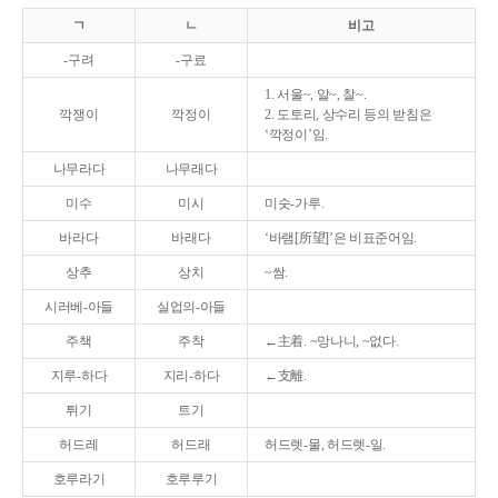
ㄱ
ㄴ
비고
-구려
-구료
1. 서울~, 알~, 찰~.
깍쟁이
깍정이
2. 도토리, 상수리 등의 받침은
‘깍정이’임.
나무라다
나무래다
미수
미시
미숫-가루.
바라다
바래다
‘바램[所望]’은 비표준어임.
상추
상치
~쌈.
시러베-아들
실업의-아들
주책
주착
←主着. ~망나니, ~없다.
지루-하다
지리-하다
←支離.
튀기
트기
허드레
허드래
허드렛-물, 허드렛-일.
호루라기
호루루기