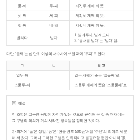
둘-째
두-째
‘제2, 두 개째’의 뜻.
셋-째
세-째
‘제3, 세 개째’의 뜻.
넷-째
네-째
‘제4, 네 개째’의 뜻.
1. 빌려주다, 빌려 오다.
빌리다
빌다
2. ‘용서를 빌다’는 ‘빌다’임.
다만, ‘둘째’는 십 단위 이상의 서수사에 쓰일 때에 ‘두째’로 한다.
ㄱ
ㄴ
비고
열두-째
열두 개째의 뜻은 ‘열둘째’로.
스물두-째
스물두 개째의 뜻은 ‘스물둘째’로.
해설
이 조항은 그동안 용법의 차이가 있는 것으로 규정해 온 것 중 현재에는
그 구별의 의의가 거의 사라진 항목들을 정리한 것이다.
① 과거에 ‘돌’은 생일, ‘돐’은 ‘한글 반포 500돐’처럼 ‘주년’의 의미로 세분
해 써 왔다. 그러나 그러한 구별은 인위적이고 불필요할 뿐만 아니라 ‘돐