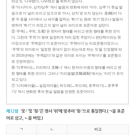
라요’도 ‘나무랬다, 나무래요’를 취하지 않는다.
④ ‘미시/미수, 상치/상추’ 역시 발음의 변화에 따라 ‘미수, 상추’가 현실 발
음으로 더 널리 쓰이고 있으므로 ‘미시, 상치’로 쓰지 않는다. 종(種)이 다
른 두 동물 사이에서 난 새끼를 말하는 ‘튀기’는 원래 ‘트기’였으나 발음이
변하여 ‘튀기’가 되었고 이 말이 널리 쓰이므로 표준어로 삼았다.
⑤ ‘주책(←주착, 主着)’은 한자어 형태를 버리고 변한 형태를 취한 것이
다. 그런데 ‘주착’이 원래 일정하게 자리 잡힌 주장이나 판단력이라는 뜻
이었으므로 ‘주책없다’가 표준어이고 ‘주책이다’는 비표준형이었으나,
‘주책’의 의미로서 ‘일정한 줏대가 없이 되는대로 하는 짓’을 인정함에 따
라 2016년에는 ‘주책없다’와 같은 의미로 쓰이는 ‘주책이다’를 표준형으
로 인정하였다.
⑥ ‘지루하다(←지리하다, 支離--)’ 역시 한자어 어원의 형태를 버리고 변
한 형태를 취한 것이다. 그러나 ‘지리멸렬(支離滅裂)’에서는 ‘지리’가 유지
되고 있다.
⑦ ‘시러베아들(←실업의아들), 허드레(←허드래), 호루라기(←호루루
기)’ 역시 변화된 후의 현실 발음을 반영한 표준어이다.
제12항
‘웃-’ 및 ‘윗-’은 명사 ‘위’에 맞추어 ‘윗-’으로 통일한다.(ㄱ을 표준
어로 삼고, ㄴ을 버림.)
ㄱ
ㄴ
비고