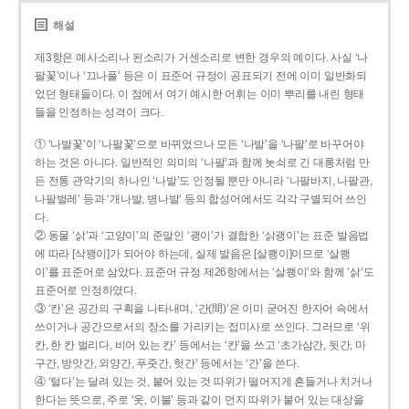
해설
제3항은 예사소리나 된소리가 거센소리로 변한 경우의 예이다. 사실 ‘나
팔꽃’이나 ‘끄나풀’ 등은 이 표준어 규정이 공표되기 전에 이미 일반화되
었던 형태들이다. 이 점에서 여기 예시한 어휘는 이미 뿌리를 내린 형태
들을 인정하는 성격이 크다.
① ‘나발꽃’이 ‘나팔꽃’으로 바뀌었으나 모든 ‘나발’을 ‘나팔’로 바꾸어야
하는 것은 아니다. 일반적인 의미의 ‘나팔’과 함께 놋쇠로 긴 대롱처럼 만
든 전통 관악기의 하나인 ‘나발’도 인정될 뿐만 아니라 ‘나팔바지, 나팔관,
나팔벌레’ 등과 ‘개나발, 병나발’ 등의 합성어에서도 각각 구별되어 쓰인
다.
② 동물 ‘삵’과 ‘고양이’의 준말인 ‘괭이’가 결합한 ‘삵괭이’는 표준 발음법
에 따라 [삭꽹이]가 되어야 하는데, 실제 발음은 [살쾡이]이므로 ‘살쾡
이’를 표준어로 삼았다. 표준어 규정 제26항에서는 ‘살쾡이’와 함께 ‘삵’도
표준어로 인정하였다.
③ ‘칸’은 공간의 구획을 나타내며, ‘간(間)’은 이미 굳어진 한자어 속에서
쓰이거나 공간으로서의 장소를 가리키는 접미사로 쓰인다. 그러므로 ‘위
칸, 한 칸 벌리다, 비어 있는 칸’ 등에서는 ‘칸’을 쓰고 ‘초가삼간, 뒷간, 마
구간, 방앗간, 외양간, 푸줏간, 헛간’ 등에서는 ‘간’을 쓴다.
④ ‘털다’는 달려 있는 것, 붙어 있는 것 따위가 떨어지게 흔들거나 치거나
한다는 뜻으로, 주로 ‘옷, 이불’ 등과 같이 먼지 따위가 붙어 있는 대상을