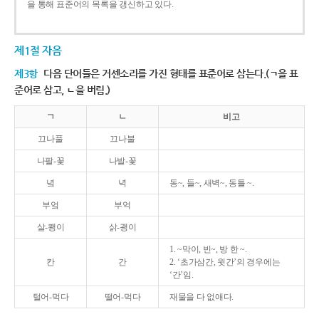
을 통해 표준어의 목록을 갱신하고 있다.
제1절 자음
제3항
다음 단어들은 거센소리를 가진 형태를 표준어로 삼는다.(ㄱ을 표
준어로 삼고, ㄴ을 버림.)
ㄱ
ㄴ
비고
끄나풀
끄나불
나팔-꽃
나발-꽃
녘
녁
동~, 들~, 새벽~, 동틀 ~.
부엌
부억
살-쾡이
삵-괭이
1. ~막이, 빈~, 방 한 ~.
칸
간
2. ‘초가삼간, 윗간’의 경우에는
‘간’임.
털어-먹다
떨어-먹다
재물을 다 없애다.