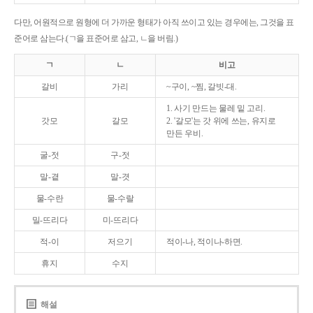
다만, 어원적으로 원형에 더 가까운 형태가 아직 쓰이고 있는 경우에는, 그것을 표
준어로 삼는다.(ㄱ을 표준어로 삼고, ㄴ을 버림.)
ㄱ
ㄴ
비고
갈비
가리
~구이, ~찜, 갈빗-대.
1. 사기 만드는 물레 밑 고리.
갓모
갈모
2. '갈모'는 갓 위에 쓰는, 유지로
만든 우비.
굴-젓
구-젓
말-곁
말-겻
물-수란
물-수랄
밀-뜨리다
미-뜨리다
적-이
저으기
적이-나, 적이나-하면.
휴지
수지
해설