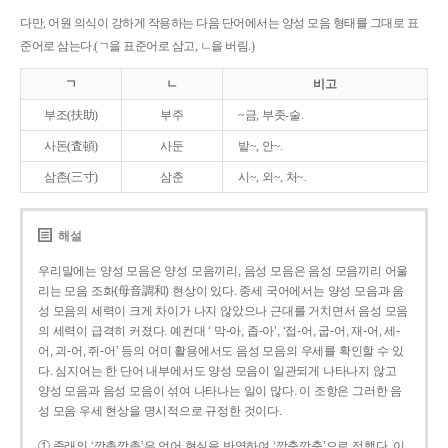
다만, 어원 의식이 강하게 작용하는 다음 단어에서는 양성 모음 형태를 그대로 표
준어로 삼는다.(ㄱ을 표준어로 삼고, ㄴ을 버림.)
ㄱ
ㄴ
비고
부조(扶助)
부주
~금, 부좃-술.
사돈(査頓)
사둔
밭~, 안~.
삼촌(三寸)
삼춘
시~, 외~, 처~.
해설
우리말에는 양성 모음은 양성 모음끼리, 음성 모음은 음성 모음끼리 어울
리는 모음 조화(母音調和) 현상이 있다. 중세 국어에서는 양성 모음과 음
성 모음의 세력이 크게 차이가 나지 않았으나 근대를 거치면서 음성 모음
의 세력이 급격히 커졌다. 예컨대 ‘ 막-아, 좁-아’, ‘접-어, 굽-어, 재-어, 세-
어, 괴-어, 쥐-어’ 등의 어미 활용에서도 음성 모음의 우세를 확인할 수 있
다. 심지어는 한 단어 내부에서도 양성 모음이 일관되게 나타나지 않고
양성 모음과 음성 모음이 섞여 나타나는 일이 많다. 이 조항은 그러한 음
성 모음 우세 현상을 명시적으로 규정한 것이다.
① 종래의 ‘깡총깡총’은 언어 현실을 반영하여 ‘깡충깡충’으로 정했다. 이