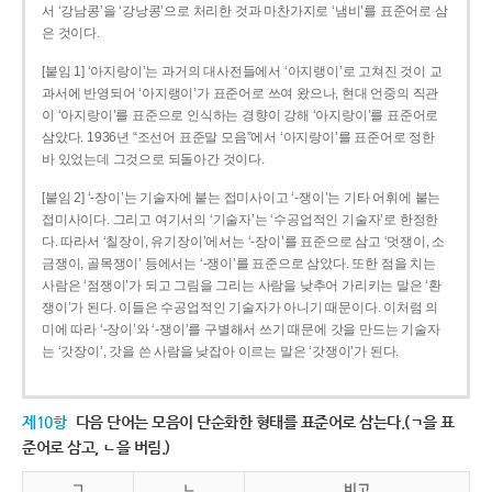
서 ‘강남콩’을 ‘강낭콩’으로 처리한 것과 마찬가지로 ‘냄비’를 표준어로 삼
은 것이다.
[붙임 1] ‘아지랑이’는 과거의 대사전들에서 ‘아지랭이’로 고쳐진 것이 교
과서에 반영되어 ‘아지랭이’가 표준어로 쓰여 왔으나, 현대 언중의 직관
이 ‘아지랑이’를 표준으로 인식하는 경향이 강해 ‘아지랑이’를 표준어로
삼았다. 1936년 “조선어 표준말 모음”에서 ‘아지랑이’를 표준어로 정한
바 있었는데 그것으로 되돌아간 것이다.
[붙임 2] ‘-장이’는 기술자에 붙는 접미사이고 ‘-쟁이’는 기타 어휘에 붙는
접미사이다. 그리고 여기서의 ‘기술자’는 ‘수공업적인 기술자’로 한정한
다. 따라서 ‘칠장이, 유기장이’에서는 ‘-장이’를 표준으로 삼고 ‘멋쟁이, 소
금쟁이, 골목쟁이’ 등에서는 ‘-쟁이’를 표준으로 삼았다. 또한 점을 치는
사람은 ‘점쟁이’가 되고 그림을 그리는 사람을 낮추어 가리키는 말은 ‘환
쟁이’가 된다. 이들은 수공업적인 기술자가 아니기 때문이다. 이처럼 의
미에 따라 ‘-장이’와 ‘-쟁이’를 구별해서 쓰기 때문에 갓을 만드는 기술자
는 ‘갓장이’, 갓을 쓴 사람을 낮잡아 이르는 말은 ‘갓쟁이’가 된다.
제10항
다음 단어는 모음이 단순화한 형태를 표준어로 삼는다.(ㄱ을 표
준어로 삼고, ㄴ을 버림.)
ㄱ
ㄴ
비고