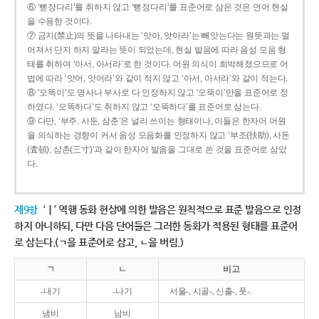
⑥ ‘뻗장다리’를 취하지 않고 ‘뻗정다리’를 표준어로 삼은 것은 언어 현실
을 수용한 것이다.
⑦ 금지(禁止)의 뜻을 나타내는 ‘앗아, 앗아라’는 빼앗는다는 원뜻과는 멀
어져서 단지 하지 말라는 뜻이 되었는데, 현실 발음에 따라 음성 모음 형
태를 취하여 ‘아서, 아서라’로 한 것이다. 어원 의식이 희박해졌으므로 어
법에 따라 ‘앗어, 앗어라’와 같이 적지 않고 ‘아서, 아서라’와 같이 적는다.
⑧ ‘오똑이’도 명사나 부사로 다 인정하지 않고 ‘오뚝이’만을 표준어로 정
하였다. ‘오똑하다’도 취하지 않고 ‘오뚝하다’를 표준어로 삼는다.
⑨ 다만, ‘부주, 사둔, 삼춘’은 널리 쓰이는 형태이나, 이들은 한자어 어원
을 의식하는 경향이 커서 음성 모음화를 인정하지 않고 ‘부조(扶助), 사돈
(査頓), 삼촌(三寸)’과 같이 한자어 발음을 그대로 쓴 것을 표준어로 삼았
다.
제9항
‘ㅣ’ 역행 동화 현상에 의한 발음은 원칙적으로 표준 발음으로 인정
하지 아니하되, 다만 다음 단어들은 그러한 동화가 적용된 형태를 표준어
로 삼는다.(ㄱ을 표준어로 삼고, ㄴ을 버림.)
ㄱ
ㄴ
비고
-내기
-나기
서울-, 시골-, 신출-, 풋-.
냄비
남비