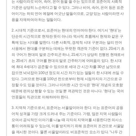
는 사람이라도 비어, 속어, 은어 등을 쓸 수는 있으므로 표준어의 사회적
기준은 상당히 느슨하다고 할 수 있다. 그러나 비어, 속어, 은어 등은 표준
어이기는 하되 언어 예절에 어긋난 말들이므로, 교양 있는 사람이라면 사
용을 자제하여야 하는 말들이다.
2. 시대적 기준으로서, 표준어는 현대의 언어여야 한다. 여기서 ‘현대’는
단순히 시간적으로 현재란 뜻이 아니라 역사적 흐름에서 현재와 같은 구
획에 있는 시대를 말한다. 다른 사회적, 경제적 시대 구분과는 달리 언어
사용에서 현대를 구분하는 데에는 뚜렷한 객관적 기준이 없다. 20세기 초
의 구어가 현대의 말로 간주되곤 하나, 21세기가 상당히 진행된 현재로서
는 20세기 초의 구어를 현대의 말로 간주하기에 어려움이 있다. 한 시대
에 최대 4세대가 공존할 수 있으므로 세대 간 시간 차를 30년 남짓으로
잡으면 넉넉잡아 100년 정도의 시간 차가 있는 말들이 한 시대에 쓰일 수
있다. 그러므로 현대를 100년 전으로부터 현재 시점까지의 기간으로 규
정할 수도 있을 것이다. 그러나 이러한 시간 인식은 ‘현대’ 개념의 모호함
때문에 편의상 행할 수 있는 것일 뿐 객관적인 것은 아니다. ‘현대’는 국어
언중들의 직관으로 이해하여야 한다.
3. 지역적 기준으로서, 표준어는 서울말이어야 한다. 이는 표준어의 공용
어적 성격을 가장 크게 드러내 주는 기준이다. 가령, 많은 지역 사람들이
모여서 공식적인 이야기를 나눌 때 각자의 지역어를 사용한다면 의사소
통이 어려워질 수 있는데, 이를 방지하기 위해 표준어의 조건으로 서울말
을 제시한 것이다. 물론 서울말이라도 비표준적인 요소가 있다. “나두 간