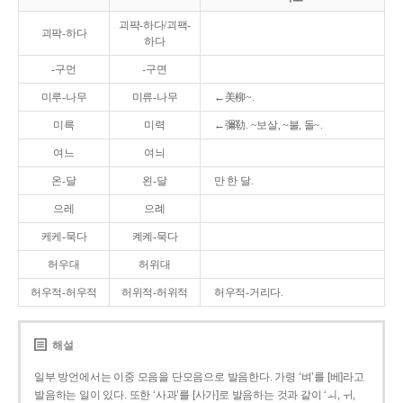
괴퍅-하다/괴팩-
괴팍-하다
하다
-구먼
-구면
미루-나무
미류-나무
←美柳~.
미륵
미력
←彌勒. ~보살, ~불, 돌~.
여느
여늬
온-달
왼-달
만 한 달.
으레
으례
케케-묵다
켸켸-묵다
허우대
허위대
허우적-허우적
허위적-허위적
허우적-거리다.
해설
일부 방언에서는 이중 모음을 단모음으로 발음한다. 가령 ‘벼’를 [베]라고
발음하는 일이 있다. 또한 ‘사과’를 [사가]로 발음하는 것과 같이 ‘ㅚ, ㅟ,