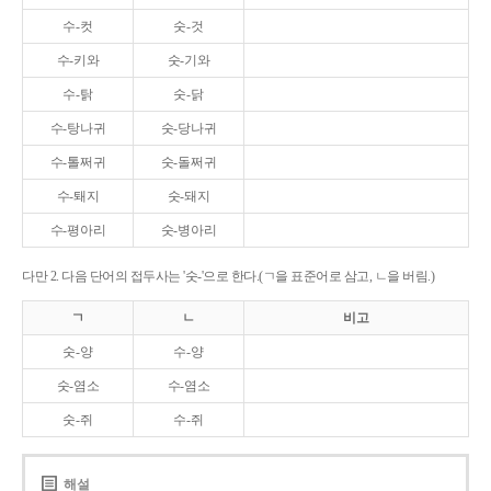
수-컷
숫-것
수-키와
숫-기와
수-탉
숫-닭
수-탕나귀
숫-당나귀
수-톨쩌귀
숫-돌쩌귀
수-퇘지
숫-돼지
수-평아리
숫-병아리
다만 2. 다음 단어의 접두사는 '숫-'으로 한다.(ㄱ을 표준어로 삼고, ㄴ을 버림.)
ㄱ
ㄴ
비고
숫-양
수-양
숫-염소
수-염소
숫-쥐
수-쥐
해설