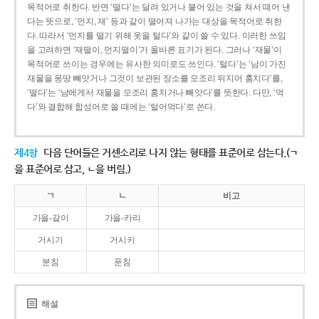
목적어로 취한다. 반면 ‘떨다’는 달려 있거나 붙어 있는 것을 쳐서 떼어 낸
다는 뜻으로, ‘먼지, 재’ 등과 같이 떨어져 나가는 대상을 목적어로 취한
다. 따라서 ‘먼지를 떨기 위해 옷을 털다’와 같이 쓸 수 있다. 이러한 쓰임
을 고려하면 ‘재떨이, 먼지떨이’가 올바른 표기가 된다. 그러나 ‘재물’이
목적어로 쓰이는 경우에는 유사한 의미로도 쓰인다. ‘털다’는 ‘남이 가진
재물을 몽땅 빼앗거나 그것이 보관된 장소를 모조리 뒤지어 훔치다’를,
‘떨다’는 ‘남에게서 재물을 모조리 훔치거나 빼앗다’를 뜻한다. 다만, ‘먹
다’와 결합해 합성어로 쓸 때에는 ‘털어먹다’로 쓴다.
제4항
다음 단어들은 거센소리로 나지 않는 형태를 표준어로 삼는다.(ㄱ
을 표준어로 삼고, ㄴ을 버림.)
ㄱ
ㄴ
비고
가을-갈이
가을-카리
거시기
거시키
분침
푼침
해설