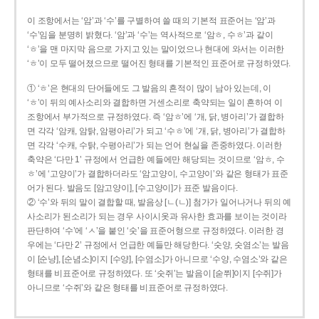
이 조항에서는 ‘암’과 ‘수’를 구별하여 쓸 때의 기본적 표준어는 ‘암’과
‘수’임을 분명히 밝혔다. ‘암’과 ‘수’는 역사적으로 ‘암ㅎ, 수ㅎ’과 같이
‘ㅎ’을 맨 마지막 음으로 가지고 있는 말이었으나 현대에 와서는 이러한
‘ㅎ’이 모두 떨어졌으므로 떨어진 형태를 기본적인 표준어로 규정하였다.
① ‘ㅎ’은 현대의 단어들에도 그 발음의 흔적이 많이 남아 있는데, 이
‘ㅎ’이 뒤의 예사소리와 결합하면 거센소리로 축약되는 일이 흔하여 이
조항에서 부가적으로 규정하였다. 즉 ‘암ㅎ’에 ‘개, 닭, 병아리’가 결합하
면 각각 ‘암캐, 암탉, 암평아리’가 되고 ‘수ㅎ’에 ‘개, 닭, 병아리’가 결합하
면 각각 ‘수캐, 수탉, 수평아리’가 되는 언어 현실을 존중하였다. 이러한
축약은 ‘다만 1’ 규정에서 언급한 예들에만 해당되는 것이므로 ‘암ㅎ, 수
ㅎ’에 ‘고양이’가 결합하더라도 ‘암고양이, 수고양이’와 같은 형태가 표준
어가 된다. 발음도 [암고양이], [수고양이]가 표준 발음이다.
② ‘수’와 뒤의 말이 결합할 때, 발음상 [ㄴ(ㄴ)] 첨가가 일어나거나 뒤의 예
사소리가 된소리가 되는 경우 사이시옷과 유사한 효과를 보이는 것이라
판단하여 ‘수’에 ‘ㅅ’을 붙인 ‘숫’을 표준어형으로 규정하였다. 이러한 경
우에는 ‘다만 2’ 규정에서 언급한 예들만 해당한다. ‘숫양, 숫염소’는 발음
이 [순냥], [순념소]이지 [수양], [수염소]가 아니므로 ‘수양, 수염소’와 같은
형태를 비표준어로 규정하였다. 또 ‘숫쥐’는 발음이 [숟쮜]이지 [수쥐]가
아니므로 ‘수쥐’와 같은 형태를 비표준어로 규정하였다.