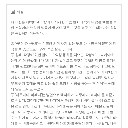
해설
제11항은 제8항~제10항에서 제시한 모음 변화에 속하지 않는 예들을 보
인 조항이다. 변화된 발음이 굳어진 경우 그것을 표준으로 삼는다는 원칙
은 동일하게 적용된다.
① ‘-구려’와 ‘-구료’는 미묘한 의미 차가 있는 듯도 하나 언중이 분명히 의
식할 수 없으므로 ‘-구려’ 쪽만 살린 것이다.
② 원래 ‘깍정이’였던 말이 ‘ㅣ’ 역행 동화를 겪으면 ‘깍젱이’가 되어야 하
는데, 언어 현실에서 ‘ㅐ’와 ‘ㅔ’가 발음으로 뚜렷이 구별되지 않고 표기상
‘ㅐ’를 선호한다는 점에 근거하여 표준어를 ‘깍쟁이’로 정하였다. 그럼으
로써 이는 ‘ㅣ’ 역행 동화와는 직접 관련이 없어진 표준어가 되어 제9항의
예외로 다루지 않고 여기에서 다루게 된 것이다. 그러나 밤나무, 떡갈나
무 따위의 열매를 싸고 있는 술잔 모양의 받침을 뜻하는 ‘깍정이’는 원래
의 말을 그대로 두었다.
③ ‘나무래다, 바래다’는 방언으로 해석하여 ‘나무라다, 바라다’를 표준어
로 삼았다. 그런데 근래 ‘바라다’에서 파생된 명사 ‘바람’을 ‘바램’으로 잘
못 쓰는 경향이 있다. ‘바람[風]’과의 혼동을 피하려는 심리 때문인 듯하
다. 그러나 동사가 ‘바라다’인 이상 그로부터 파생된 명사가 ‘바램’이 될
수는 없어 비고에서 이를 명기하였다. ‘바라다’의 활용형으로, ‘바랬다, 바
래요’는 비표준형이고 ‘바랐다, 바라요’가 표준형이 된다. ‘나무랐다, 나무