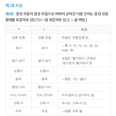
제2절 모음
제8항
양성 모음이 음성 모음으로 바뀌어 굳어진 다음 단어는 음성 모음
형태를 표준어로 삼는다.(ㄱ을 표준어로 삼고, ㄴ을 버림.)
ㄱ
ㄴ
비고
깡충-깡충
깡총-깡총
큰말은 ‘껑충껑충’임.
←童-이. 귀-, 막-, 선-, 쌍-, 검-,
-둥이
-동이
바람-, 흰-.
센말은 ‘빨가숭이’, 큰말은
발가-숭이
발가-송이
‘벌거숭이, 뻘거숭이’임.
보퉁이
보통이
봉죽
봉족
←奉足. ~꾼, ~들다.
뻗정-다리
뻗장-다리
아서, 아서라
앗아, 앗아라
하지 말라고 금지하는 말.
오뚝-이
오똑-이
부사도 ‘오뚝-이’임.
주추
주초
←柱礎. 주춧-돌.