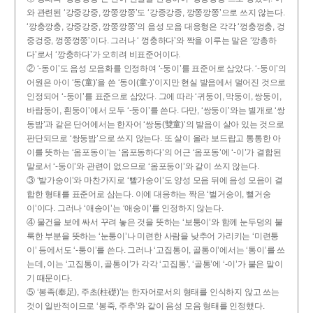
와 관련된 ‘강중강중, 깡쭝깡쭝’도 ‘강종강종, 깡쫑깡쫑’으로 쓰지 않는다.
‘깡충깡충, 강중강중, 깡쭝깡쭝’의 음성 모음 대응형은 각각 ‘껑충껑충, 겅
중겅중, 껑쭝껑쭝’이다. 그러나 ‘ 껑충하다’와 짝을 이루는 말은 ‘깡총하
다’로서 ‘깡충하다’가 오히려 비표준어이다.
② ‘-동이’도 음성 모음화를 인정하여 ‘-둥이’를 표준어로 삼았다. ‘-둥이’의
어원은 아이 ‘동(童)’을 쓴 ‘동이(童-)’이지만 현실 발음에서 멀어진 것으로
인정되어 ‘-둥이’를 표준으로 삼았다. 그에 따라 ‘귀둥이, 막둥이, 쌍둥이,
바람둥이, 흰둥이’에서 모두 ‘-둥이’를 쓴다. 다만, ‘쌍둥이’와는 별개로 ‘쌍
동밤’과 같은 단어에서는 한자어 ‘쌍동(雙童)’의 발음이 살아 있는 것으로
판단되므로 ‘쌍둥밤’으로 쓰지 않는다. 또 살이 올라 보드랍고 통통한 아
이를 뜻하는 ‘옴포동이’는 ‘옴포동하다’의 어근 ‘옴포동’에 ‘-이’가 결합된
말로서 ‘-둥이’와 관련이 없으므로 ‘옴포둥이’와 같이 쓰지 않는다.
③ ‘발가숭이’와 마찬가지로 ‘빨가숭이’도 양성 모음 뒤에 음성 모음이 결
합한 형태를 표준어로 삼는다. 이에 대응하는 짝은 ‘벌거숭이, 뻘거숭
이’이다. 그러나 ‘애송이’는 ‘애숭이’를 인정하지 않는다.
④ 물건을 보에 싸서 꾸려 놓은 것을 뜻하는 ‘보퉁이’와 함께 눈두덩의 불
룩한 부분을 뜻하는 ‘눈퉁이’나 미련한 사람을 낮추어 가리키는 ‘미련퉁
이’ 등에서도 ‘-퉁이’를 쓴다. 그러나 ‘고집통이, 골통이’에서는 ‘통이’를 쓰
는데, 이는 ‘고집통이, 골통이’가 각각 ‘고집통’, ‘골통’에 ‘-이’가 붙은 말이
기 때문이다.
⑤ ‘봉족(奉足), 주초(柱礎)’는 한자어로서의 형태를 인식하지 않고 쓰는
것이 일반적이므로 ‘봉죽, 주추’와 같이 음성 모음 형태를 인정했다.