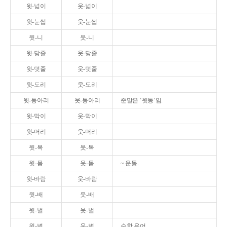
윗-넓이
웃-넓이
윗-눈썹
웃-눈썹
윗-니
웃-니
윗-당줄
웃-당줄
윗-덧줄
웃-덧줄
윗-도리
웃-도리
윗-동아리
웃-동아리
준말은 ‘윗동’임.
윗-막이
웃-막이
윗-머리
웃-머리
윗-목
웃-목
윗-몸
웃-몸
~ 운동.
윗-바람
웃-바람
윗-배
웃-배
윗-벌
웃-벌
윗-변
웃-변
수학 용어.