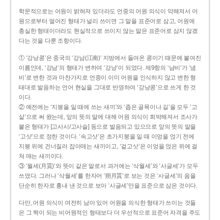
학문적으로는 어원이 밝혀져 있더라도 언중의 어원 의식이 약해져서 어
원으로부터 멀어진 형태가 널리 쓰이면 그 말을 표준어로 삼고, 어원에
충실한 형태이더라도 현실적으로 쓰이지 않는 말은 표준어로 삼지 않겠
다는 것을 다룬 조항이다.
① ‘강낭콩’은 중국의 ‘강남(江南)’ 지방에서 들여온 콩이기 때문에 붙여진
이름인데, ‘강남’의 형태가 변하여 ‘강낭’이 되었다. 제9항의 ‘남비’가 ‘냄
비’로 변한 것과 마찬가지로 언중이 이미 어원을 인식하지 않고 변한 형
태대로 발음하는 언어 현실을 그대로 반영하여 ‘강낭콩’으로 쓰게 한 것
이다.
② 예전에는 ‘지붕을 일 때에 쓰는 새끼’와 ‘좁은 골목이나 길’을 모두 ‘고
샅’으로 써 왔는데, 앞의 뜻의 말에 대해 어원 의식이 희박해져서 조사가
붙은 형태가 [고사시/고사슬] 등으로 발음되고 있으므로 앞의 뜻의 말을
‘고삿’으로 정한 것이다. ‘속고삿’은 초가지붕을 일 때 이엉을 얹기 전에
지붕 위에 건너질러 잡아매는 새끼이고, ‘겉고삿’은 이엉을 얹은 위에 걸
쳐 매는 새끼이다.
③ ‘월세(月貰)’와 뜻이 같은 말로서 과거에는 ‘삭월세’와 ‘사글세’가 모두
쓰였다. 그러나 ‘삭월세’를 한자어 ‘朔月貰’로 보는 것은 ‘사글세’의 음을
단순히 한자로 흉내 낸 것으로 보아 ‘사글세’만을 표준으로 삼은 것이다.
다만, 어원 의식이 여전히 남아 있어 어원을 의식한 형태가 쓰이는 것들
은 그 짝이 되는 비어원적인 형태보다 더 우선적으로 표준어 자격을 주도