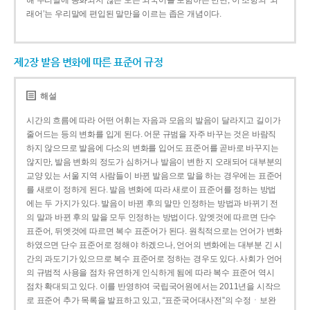
해 우리말에 동화되지 않은 모든 외국어를 포함하는 반면, 이 조항의 ‘외
래어’는 우리말에 편입된 말만을 이르는 좁은 개념이다.
제2장 발음 변화에 따른 표준어 규정
해설
시간의 흐름에 따라 어떤 어휘는 자음과 모음의 발음이 달라지고 길이가
줄어드는 등의 변화를 입게 된다. 어문 규범을 자주 바꾸는 것은 바람직
하지 않으므로 발음에 다소의 변화를 입어도 표준어를 곧바로 바꾸지는
않지만, 발음 변화의 정도가 심하거나 발음이 변한 지 오래되어 대부분의
교양 있는 서울 지역 사람들이 바뀐 발음으로 말을 하는 경우에는 표준어
를 새로이 정하게 된다. 발음 변화에 따라 새로이 표준어를 정하는 방법
에는 두 가지가 있다. 발음이 바뀐 후의 말만 인정하는 방법과 바뀌기 전
의 말과 바뀐 후의 말을 모두 인정하는 방법이다. 앞엣것에 따르면 단수
표준어, 뒤엣것에 따르면 복수 표준어가 된다. 원칙적으로는 언어가 변화
하였으면 단수 표준어로 정해야 하겠으나, 언어의 변화에는 대부분 긴 시
간의 과도기가 있으므로 복수 표준어로 정하는 경우도 있다. 사회가 언어
의 규범적 사용을 점차 유연하게 인식하게 됨에 따라 복수 표준어 역시
점차 확대되고 있다. 이를 반영하여 국립국어원에서는 2011년을 시작으
로 표준어 추가 목록을 발표하고 있고, “표준국어대사전”의 수정ㆍ보완