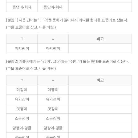
동댕이-치다
동당이-치다
[붙임 1] 다음 단어는 ‘ㅣ’ 역행 동화가 일어나지 아니한 형태를 표준어로 삼는다.
(ㄱ을 표준어로 삼고, ㄴ을 버림.)
ㄱ
ㄴ
비고
아지랑이
아지랭이
[붙임 2] 기술자에게는 ‘-장이’, 그 외에는 ‘-쟁이’가 붙는 형태를 표준어로 삼는다.
(ㄱ을 표준어로 삼고, ㄴ을 버림.)
ㄱ
ㄴ
비고
미장이
미쟁이
유기장이
유기쟁이
멋쟁이
멋장이
소금쟁이
소금장이
담쟁이-덩굴
담장이-덩굴
골목쟁이
골목장이