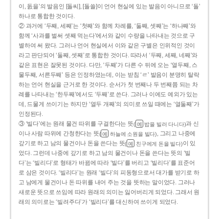
이, 돐을’의 발음인 [돌씨], [돌쓸]이 언어 현실에 있는 발음이 아니므로 ‘돌’
하나로 통합한 것이다.
② 과거에 ‘두째, 세째’는 ‘첫째’와 함께 차례를, ‘둘째, 셋째’는 ‘하나째’와
함께 ‘사과를 벌써 셋째 먹는다’에서와 같이 수량을 나타내는 것으로 구
별하여 써 왔다. 그러나 언어 현실에서 이와 같은 구별은 인위적인 것이
라고 판단되어 ‘둘째, 셋째’로 통합한 것이다. 따라서 ‘두째, 세째, 네째’와
같은 표현은 잘못된 것이다. 다만, ‘두째’가 다른 수 뒤에 오는 ‘열두째, 스
물두째, 서른두째’ 등은 인정하였는데, 이는 받침 ‘ㄹ’ 발음이 분명히 탈락
하는 언어 현실을 근거로 한 것이다. 순서가 첫 번째나 두 번째쯤 되는 차
례를 나타내는 ‘한두째’에서도 ‘두째’로 쓴다. 그러나 이에도 예외가 있는
데, 드물게 쓰이기는 하지만 ‘열두 개째’의 의미로 쓰일 때에는 ‘열둘째’가
인정된다.
③ ‘빌다’에는 원래 물건 따위를 구걸한다는 뜻
과 신
(
밥을 빌러 다니다)
예
이나 사람 따위에 간청한다는 뜻
, 그리고 나중에
(
하늘에 소원을 빌다)
예
갚기로 하고 남의 물건이나 돈을 쓴다는 뜻
이 있
(
친구에게 돈을 빌다)
예
었다. 그런데 나중에 갚기로 하고 남의 물건이나 돈을 쓴다는 뜻의 ‘빌
다’는 ‘빌리다’로 형태가 바뀜에 따라 ‘빌다’를 버리고 ‘빌리다’를 표준어
로 삼은 것이다. ‘빌리다’는 원래 ‘빌다’의 피동형으로서 대가를 받기로 하
고 남에게 물건이나 돈 따위를 내어 주는 것을 뜻하는 말이었다. 그러나
새로운 뜻으로 쓰임에 따라 원래의 의미는 잃어버리게 되었다. 그래서 원
래의 의미로는 ‘빌려주다’가 ‘빌리다’를 대신하여 쓰이게 되었다.