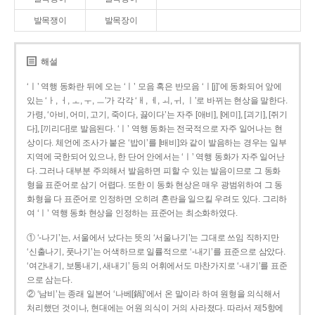
발목쟁이
발목장이
해설
‘ㅣ’ 역행 동화란 뒤에 오는 ‘ㅣ’ 모음 혹은 반모음 ‘ㅣ[j]’에 동화되어 앞에
있는 ‘ㅏ, ㅓ, ㅗ, ㅜ, ㅡ’가 각각 ‘ㅐ, ㅔ, ㅚ, ㅟ, ㅣ’로 바뀌는 현상을 말한다.
가령, ‘아비, 어미, 고기, 죽이다, 끓이다’는 자주 [애비], [에미], [괴기], [쥐기
다], [끼리다]로 발음된다. ‘ㅣ’ 역행 동화는 전국적으로 자주 일어나는 현
상이다. 체언에 조사가 붙은 ‘밥이’를 [배비]와 같이 발음하는 경우는 일부
지역에 국한되어 있으나, 한 단어 안에서는 ‘ㅣ’ 역행 동화가 자주 일어난
다. 그러나 대부분 주의해서 발음하면 피할 수 있는 발음이므로 그 동화
형을 표준어로 삼기 어렵다. 또한 이 동화 현상은 매우 광범위하여 그 동
화형을 다 표준어로 인정하면 오히려 혼란을 일으킬 우려도 있다. 그리하
여 ‘ㅣ’ 역행 동화 현상을 인정하는 표준어는 최소화하였다.
① ‘-나기’는, 서울에서 났다는 뜻의 ‘서울나기’는 그대로 쓰임 직하지만
‘신출나기, 풋나기’는 어색하므로 일률적으로 ‘-내기’를 표준으로 삼았다.
‘여간내기, 보통내기, 새내기’ 등의 어휘에서도 마찬가지로 ‘-내기’를 표준
으로 삼는다.
② ‘남비’는 종래 일본어 ‘나베[鍋]’에서 온 말이라 하여 원형을 의식해서
처리했던 것이나, 현대에는 어원 의식이 거의 사라졌다. 따라서 제5항에