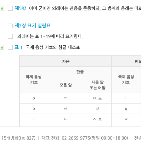
제5항
이미 굳어진 외래어는 관용을 존중하되, 그 범위와 용례는 따로
북
제2장 표기 일람표
외래어는 표 1~19에 따라 표기한다.
표 1
국제 음성 기호와 한글 대조표
북
자음
반
한글
국제 음성
국제 음성
자음 앞
기호
기호
모음 앞
또는 어말
p
ㅍ
ㅂ, 프
j
b
ㅂ
브
ɥ
t
ㅌ
ㅅ, 트
w
d
ㄷ
드
154(방화3동 827)
대표 전화: 02-2669-9775(평일 09:00~18:00)
전송
k
ㅋ
ㄱ, 크