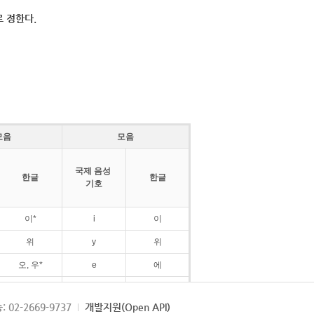
 정한다.
모음
모음
국제 음성
한글
한글
기호
이*
i
이
위
y
위
오, 우*
e
에
ø
외
: 02-2669-9737
개발지원(Open API)
ɛ
에