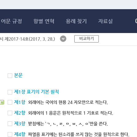
메인콘텐츠 바로가기
어문 규정
항별 연혁
용례 찾기
자료실
비교하기
제2017-14호(2017. 3. 28.)
본문
제1장 표기의 기본 원칙
제1항
외래어는 국어의 현용 24 자모만으로 적는다.
북
제2항
외래어의 1 음운은 원칙적으로 1 기호로 적는다.
제3항
받침에는 ‘ㄱ, ㄴ, ㄹ, ㅁ, ㅂ, ㅅ, ㅇ’만을 쓴다.
제4항
파열음 표기에는 된소리를 쓰지 않는 것을 원칙으로 한다.