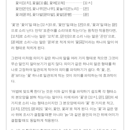
……………
꽃이[꼬치], 꽃을[꼬츨], 꽃에[꼬체]
[꼬ㅊ]
…
꽃만[꼰만], 꽃나무[꼰나무], 꽃놀이[꼰노리]
[꼰]
………
꽃과[꼳꽈], 꽃다발[꼳따발], 꽃밭[꼳빧]
[꼳]
‘꽃’은 ‘꽃이’일 때는 [꼬ㅊ]으로, ‘꽃만’일 때는 [꼰]으로, ‘꽃과’일 때는 [꼳]
으로 소리 난다. 만약 ‘표준어를 소리대로 적는다’는 원칙만 적용한다면,
[꼬치]로 소리 나는 말은 ‘꼬치’로, [꼰만]으로 소리 나는 말은 ‘꼰만’으로,
[꼳꽈]로 소리 나는 말은 ‘꼳꽈’로 적게 되어 ‘꽃[花]’이라는 하나의 말이 여
러 형태로 적히게 된다.
그런데 이처럼 의미가 같은 하나의 말을 여러 가지 형태로 적으면 그것이
무슨 말인지 알아보기가 쉽지 않다. 의미가 같은 하나의 말은 형태를 하
나로 고정하여 일관되게 적어야 의미를 파악하기가 쉽다. 즉 ‘꽃, 꼰,
꼳’보다는 ‘꽃’ 하나로 일관되게 적는 것이 의미를 파악하는 데 효과적이
다.
‘어법에 맞도록 한다’는 것은 이와 같이 뜻을 파악하기 쉽도록 각 형태소
의 본모양을 밝혀 적는다는 말이다. 이에 따라 ‘꽃’은 [꼬ㅊ], [꼰], [꼳]의 세
가지로 소리 나는 형태소이지만 그 본모양에 따라 ‘꽃’ 한 가지로 적고,
[꼬치], [꼰만], [꼳꽈]도 ‘꽃이, 꽃만, 꽃과’로 적게 된다. 이는 ‘꽃’과 같은 명
사 뒤에 조사가 결합할 때뿐 아니라 ‘늙-’과 같은 용언의 어간 뒤에 어미가
결합할 때도 동일하게 적용된다.