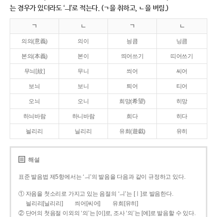
는 경우가 있더라도 ‘ㅢ’로 적는다. (ㄱ을 취하고, ㄴ을 버림.)
ㄱ
ㄴ
ㄱ
ㄴ
의의(意義)
의이
닁큼
닝큼
본의(本義)
본이
띄어쓰기
띠어쓰기
무늬[紋]
무니
씌어
씨어
보늬
보니
틔어
티어
오늬
오니
희망(希望)
히망
하늬바람
하니바람
희다
히다
늴리리
닐리리
유희(遊戱)
유히
해설
표준 발음법 제5항에서는 ‘ㅢ’의 발음을 다음과 같이 규정하고 있다.
① 자음을 첫소리로 가지고 있는 음절의 ‘ㅢ’는 [ㅣ]로 발음한다.
늴리리[닐리리]
씌어[씨어]
유희[유히]
② 단어의 첫음절 이외의 ‘의’는 [이]로, 조사 ‘의’는 [에]로 발음할 수 있다.