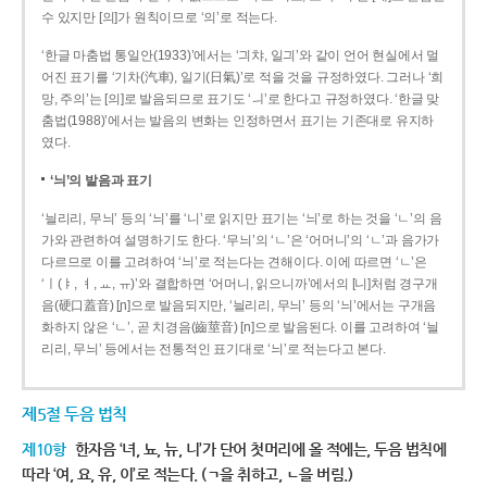
수 있지만 [의]가 원칙이므로 ‘의’로 적는다.
‘한글 마춤법 통일안(1933)’에서는 ‘긔챠, 일긔’와 같이 언어 현실에서 멀
어진 표기를 ‘기차(汽車), 일기(日氣)’로 적을 것을 규정하였다. 그러나 ‘희
망, 주의’는 [의]로 발음되므로 표기도 ‘ㅢ’로 한다고 규정하였다. ‘한글 맞
춤법(1988)’에서는 발음의 변화는 인정하면서 표기는 기존대로 유지하
였다.
‘늬’의 발음과 표기
‘늴리리, 무늬’ 등의 ‘늬’를 ‘니’로 읽지만 표기는 ‘늬’로 하는 것을 ‘ㄴ’의 음
가와 관련하여 설명하기도 한다. ‘무늬’의 ‘ㄴ’은 ‘어머니’의 ‘ㄴ’과 음가가
다르므로 이를 고려하여 ‘늬’로 적는다는 견해이다. 이에 따르면 ‘ㄴ’은
‘ㅣ(ㅑ, ㅕ, ㅛ, ㅠ)’와 결합하면 ‘어머니, 읽으니까’에서의 [니]처럼 경구개
음(硬口蓋音) [ɲ]으로 발음되지만, ‘늴리리, 무늬’ 등의 ‘늬’에서는 구개음
화하지 않은 ‘ㄴ’, 곧 치경음(齒莖音) [n]으로 발음된다. 이를 고려하여 ‘늴
리리, 무늬’ 등에서는 전통적인 표기대로 ‘늬’로 적는다고 본다.
제5절 두음 법칙
제10항
한자음 ‘녀, 뇨, 뉴, 니’가 단어 첫머리에 올 적에는, 두음 법칙에
따라 ‘여, 요, 유, 이’로 적는다. (ㄱ을 취하고, ㄴ을 버림.)