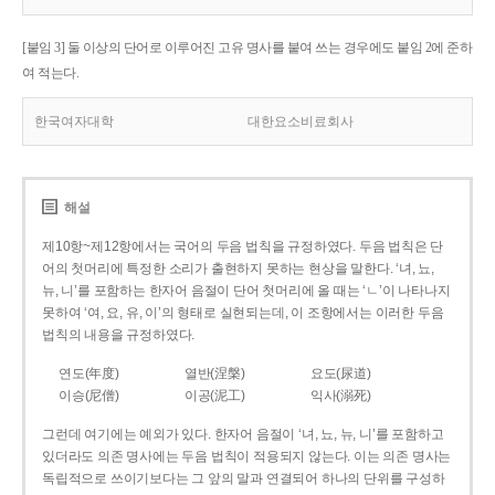
[붙임 3] 둘 이상의 단어로 이루어진 고유 명사를 붙여 쓰는 경우에도 붙임 2에 준하
여 적는다.
한국여자대학
대한요소비료회사
해설
제10항~제12항에서는 국어의 두음 법칙을 규정하였다. 두음 법칙은 단
어의 첫머리에 특정한 소리가 출현하지 못하는 현상을 말한다. ‘녀, 뇨,
뉴, 니’를 포함하는 한자어 음절이 단어 첫머리에 올 때는 ‘ㄴ’이 나타나지
못하여 ‘여, 요, 유, 이’의 형태로 실현되는데, 이 조항에서는 이러한 두음
법칙의 내용을 규정하였다.
연도(年度)
열반(涅槃)
요도(尿道)
이승(尼僧)
이공(泥工)
익사(溺死)
그런데 여기에는 예외가 있다. 한자어 음절이 ‘녀, 뇨, 뉴, 니’를 포함하고
있더라도 의존 명사에는 두음 법칙이 적용되지 않는다. 이는 의존 명사는
독립적으로 쓰이기보다는 그 앞의 말과 연결되어 하나의 단위를 구성하