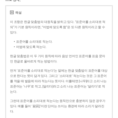
해설
이 조항은 한글 맞춤법의 대원칙을 밝히고 있다. “표준어를 소리대로 적
되”가 기본 원칙이라면, “어법에 맞도록 함”은 또 다른 원칙이라고 할 수
있다.
표준어를 소리대로 적는다.
어법에 맞도록 적는다.
한글 맞춤법은 이 두 가지 원칙에 따라 음성 언어인 표준어를 표음 문자
인 한글로 올바르게 적는 방법이다.
먼저 ‘표준어를 소리대로 적는다’는 말에는 한글 맞춤법이 표준어를 대상
으로 한다는 뜻이 담겨 있다. 그리고 ‘소리대로’ 적는다는 것은 그 표준어
를 적을 때 발음에 따라 적는다는 뜻이다. 이를테면 [나무]라고 소리 나는
표준어는 ‘나무’로 적고, [달리다]라고 소리 나는 표준어는 ‘달리다’로 적
는다.
그런데 표준어를 소리대로 적는다는 원칙만으로 충분하지 않은 경우가
있다. 예를 들어 ‘꽃[花]’이란 단어는 쓰이는 환경에 따라 소리가 달라진
다.