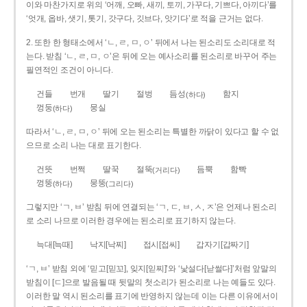
이와 마찬가지로 위의 ‘어깨, 오빠, 새끼, 토끼, 가꾸다, 기쁘다, 아끼다’를
‘엇개, 옵바, 샛기, 톳기, 갓구다, 깃브다, 앗기다’로 적을 근거는 없다.
2. 또한 한 형태소에서 ‘ㄴ, ㄹ, ㅁ, ㅇ’ 뒤에서 나는 된소리도 소리대로 적
는다. 받침 ‘ㄴ, ㄹ, ㅁ, ㅇ’은 뒤에 오는 예사소리를 된소리로 바꾸어 주는
필연적인 조건이 아니다.
건들
번개
딸기
절벙
듬성
함지
(하다)
껑둥
뭉실
(하다)
따라서 ‘ㄴ, ㄹ, ㅁ, ㅇ’ 뒤에 오는 된소리는 특별한 까닭이 있다고 할 수 없
으므로 소리 나는 대로 표기한다.
건뜻
번쩍
딸꾹
절뚝
듬뿍
함빡
(거리다)
껑뚱
뭉뚱
(하다)
(그리다)
그렇지만 ‘ㄱ, ㅂ’ 받침 뒤에 연결되는 ‘ㄱ, ㄷ, ㅂ, ㅅ, ㅈ’은 언제나 된소리
로 소리 나므로 이러한 경우에는 된소리로 표기하지 않는다.
늑대[늑때]
낙지[낙찌]
접시[접씨]
갑자기[갑짜기]
‘ㄱ, ㅂ’ 받침 외에 ‘믿고[믿꼬], 잊지[읻찌]’와 ‘낯설다[낟썰다]’처럼 앞말의
받침이 [ㄷ]으로 발음될 때 뒷말의 첫소리가 된소리로 나는 예들도 있다.
이러한 말 역시 된소리를 표기에 반영하지 않는데 이는 다른 이유에서이