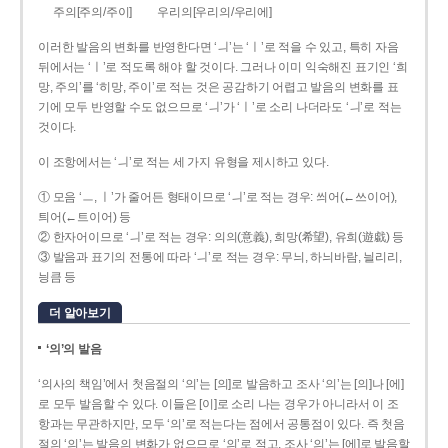
주의[주의/주이]
우리의[우리의/우리에]
이러한 발음의 변화를 반영한다면 ‘ㅢ’는 ‘ㅣ’로 적을 수 있고, 특히 자음
뒤에서는 ‘ㅣ’로 적도록 해야 할 것이다. 그러나 이미 익숙해진 표기인 ‘희
망, 주의’를 ‘히망, 주이’로 적는 것은 공감하기 어렵고 발음의 변화를 표
기에 모두 반영할 수도 없으므로 ‘ㅢ’가 ‘ㅣ’로 소리 나더라도 ‘ㅢ’로 적는
것이다.
이 조항에서는 ‘ㅢ’로 적는 세 가지 유형을 제시하고 있다.
① 모음 ‘ㅡ, ㅣ’가 줄어든 형태이므로 ‘ㅢ’로 적는 경우: 씌어(←쓰이어),
틔어(←트이어) 등
② 한자어이므로 ‘ㅢ’로 적는 경우: 의의(意義), 희망(希望), 유희(遊戱) 등
③ 발음과 표기의 전통에 따라 ‘ㅢ’로 적는 경우: 무늬, 하늬바람, 늴리리,
닁큼 등
더 알아보기
‘의’의 발음
‘의사의 책임’에서 첫음절의 ‘의’는 [의]로 발음하고 조사 ‘의’는 [의]나 [에]
로 모두 발음할 수 있다. 이들은 [이]로 소리 나는 경우가 아니라서 이 조
항과는 무관하지만, 모두 ‘의’로 적는다는 점에서 공통점이 있다. 즉 첫음
절의 ‘의’는 발음의 변화가 없으므로 ‘의’로 적고, 조사 ‘의’는 [에]로 발음할