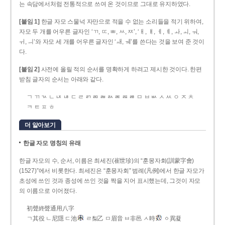
는 속담에서처럼 전통적으로 쓰여 온 것이므로 그대로 유지하였다.
[붙임 1]
한글 자모 스물넉 자만으로 적을 수 없는 소리들을 적기 위하여,
자모 두 개를 어우른 글자인 ‘ㄲ, ㄸ, ㅃ, ㅆ, ㅉ’, ‘ㅐ, ㅒ, ㅔ, ㅖ, ㅘ, ㅚ, ㅝ,
ㅟ, ㅢ’와 자모 세 개를 어우른 글자인 ‘ㅙ, ㅞ’를 쓴다는 것을 보여 준 것이
다.
[붙임 2]
사전에 올릴 적의 순서를 명확하게 하려고 제시한 것이다. 한편
받침 글자의 순서는 아래와 같다.
ㄱ ㄲ ㄳ ㄴ ㄵ ㄶ ㄷ ㄹ ㄺ ㄻ ㄼ ㄽ ㄾ ㄿ ㅀ ㅁ ㅂ ㅄ ㅅ ㅆ ㅇ ㅈ ㅊ
ㅋ ㅌ ㅍ ㅎ
더 알아보기
한글 자모 명칭의 유래
한글 자모의 수, 순서, 이름은 최세진(崔世珍)의 “훈몽자회(訓蒙字會)
(1527)”에서 비롯한다. 최세진은 “훈몽자회” 범례(凡例)에서 한글 자모가
초성에 쓰인 것과 종성에 쓰인 것을 짝을 지어 표시했는데, 그것이 자모
의 이름으로 이어졌다.
初聲終聲通用八字
ㄱ其役 ㄴ尼隱 ㄷ池
ㄹ梨乙 ㅁ眉音 ㅂ非邑 ㅅ時
ㆁ異凝