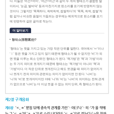
다. 이들은 ‘어간+어미’, ‘어근+어근’과 같이 두 개의 형태소가 결합된 말
이라서, ‘눈곱, 발바닥’ 등과 마찬가지로 된소리를 표기에 반영하지 않는
것이다. 그렇지만 ‘똑똑하다, 쓱싹쓱싹, 쌉쌀하다’의 ‘똑똑, 쓱싹, 쌉쌀’처
럼 같거나 비슷한 음절이 거듭되는 경우에는 예외적으로 된소리를 표기
에 반영하여 같은 글자로 적는다.
더 알아보기
형태소(形態素)란?
‘형태소’는 뜻을 가지고 있는 가장 작은 단위를 말한다. 국어에서 ‘ㅂ’이나
‘ㅣ’ 등은 뜻을 가지고 있지 않기 때문에 형태소가 될 수 없지만 ‘비’가 되
면 뜻을 이루는 최소 단위인 형태소가 된다. ‘책가방’은 ‘책’과 ‘가방’이라
는 두 가지 의미로 쪼개지기 때문에 형태소는 ‘책가방’이 아니라 ‘책’과
‘가방’이다. 더 작은 단위로 쪼개진다고 해도 쪼갰을 때 의미가 없어지거
나 쪼개기 전의 의미와 관련되는 의미가 없어지면 안 된다. ‘나비’는
‘나’와 ‘비’로 쪼개어지지만 이때 ‘나’와 ‘비’는 ‘나비’의 의미와는 전혀 관계
가 없으므로 ‘나비’는 더 이상 쪼갤 수 없는 의미 단위, 즉 형태소가 된다.
제2절 구개음화
제6항
‘ㄷ, ㅌ’ 받침 뒤에 종속적 관계를 가진 ‘- 이(-)’나 ‘- 히 -’가 올 적에
는 그 ‘ㄷ, ㅌ’이 ‘ㅈ, ㅊ’으로 소리 나더라도 ‘ㄷ, ㅌ’으로 적는다.(ㄱ을 취하