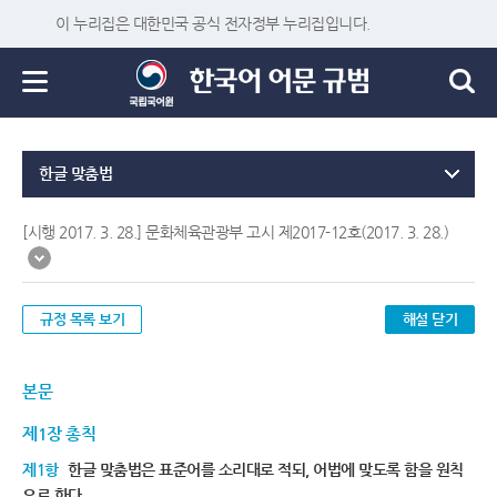
이 누리집은 대한민국 공식 전자정부 누리집입니다.
한글 맞춤법
[시행 2017. 3. 28.] 문화체육관광부 고시 제2017-12호(2017. 3. 28.)
규정 목록 보기
해설 닫기
본문
제1장 총칙
제1항
한글 맞춤법은 표준어를 소리대로 적되, 어법에 맞도록 함을 원칙
으로 한다.