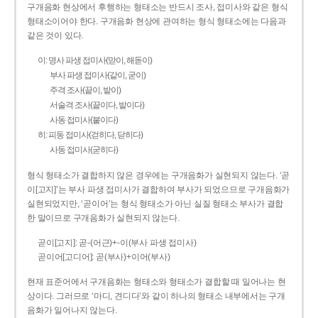
구개음화 현상에서 후행하는 형태소는 반드시 조사, 접미사와 같은 형식
형태소이어야 한다. 구개음화 현상에 관여하는 형식 형태소에는 다음과
같은 것이 있다.
이: 명사 파생 접미사(맏이, 해돋이)
부사 파생 접미사(같이, 굳이)
주격 조사(끝이, 밭이)
서술격 조사(끝이다, 밭이다)
사동 접미사(붙이다)
히: 피동 접미사(걷히다, 닫히다)
사동 접미사(굳히다)
형식 형태소가 결합하지 않은 경우에는 구개음화가 실현되지 않는다. ‘곧
이[고지]’는 부사 파생 접미사가 결합하여 부사가 되었으므로 구개음화가
실현되었지만, ‘곧이어’는 형식 형태소가 아닌 실질 형태소 부사가 결합
한 말이므로 구개음화가 실현되지 않는다.
곧이[고지]: 곧-­(어근)+­-이(부사 파생 접미사)
곧이어[고디어]: 곧(부사)+이어(부사)
현재 표준어에서 구개음화는 형태소와 형태소가 결합할 때 일어나는 현
상이다. 그러므로 ‘마디, 견디다’와 같이 하나의 형태소 내부에서는 구개
음화가 일어나지 않는다.