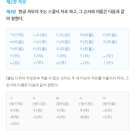
제2장 자모
제4항
한글 자모의 수는 스물넉 자로 하고, 그 순서와 이름은 다음과 같
이 정한다.
ㄱ(기역)
ㄴ(니은)
ㄷ(디귿)
ㄹ(리을)
ㅁ(미음)
ㅂ(비읍)
ㅅ(시옷)
ㅇ(이응)
ㅈ(지읒)
ㅊ(치읓)
ㅋ(키읔)
ㅌ(티읕)
ㅍ(피읖)
ㅎ(히읗)
ㅏ(아)
ㅑ(야)
ㅓ(어)
ㅕ(여)
ㅗ(오)
ㅛ(요)
ㅜ(우)
ㅠ(유)
ㅡ(으)
ㅣ(이)
[붙임 1] 위의 자모로써 적을 수 없는 소리는 두 개 이상의 자모를 어울러서 적되, 그
순서와 이름은 다음과 같이 정한다.
ㄲ
ㄸ
ㅃ
ㅆ
ㅉ
(쌍기역)
(쌍디귿)
(쌍비읍)
(쌍시옷)
(쌍지읒)
ㅐ(애)
ㅒ(얘)
ㅔ(에)
ㅖ(예)
ㅘ(와)
ㅙ(왜)
ㅚ(외)
ㅝ(워)
ㅞ(웨)
ㅟ(위)
ㅢ(의)