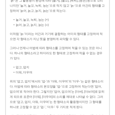
‘늙-’은 그 활용형이 환경에 따라 [늘거], [늘꼬], [늑찌], [능는] 등으로 소리
나지만 ‘늘거, 늘꼬, 늑찌, 능는’으로 적지 않고 ‘늙-’으로 어간의 형태를 고
정하여 ‘늙어, 늙고, 늙지, 늙는’으로 적는다.
늘거, 늘꼬, 늑찌, 능는 (×)
늙어, 늙고, 늙지, 늙는 (○)
이처럼 ‘늙-­’이라는 어간과 거기에 결합하는 어미의 형태를 고정하여 적
으면 각 형태소가 지닌 뜻을 분명하게 파악할 수 있다.
그러나 언제나 어법에 따라 형태소를 고정하여 적을 수 있는 것은 아니
다. 하나의 형태소라고 하더라도 한 형태로 고정하여 적을 수 없는 경우
가 있다.
덥고, 덥지
더워, 더우며
위의 ‘덥고, 덥지’에서의 ‘덥-­’과 ‘더워, 더우며’의 ‘더우-­’는 같은 형태소이
다. 어법에 따라 형태소의 본모양을 ‘덥-­’으로 고정하여 적는다면 ‘덥어,
덥으며’로 적어야 한다. 그렇지만 ‘덥어, 덥으며’는 [더버], [더브며]로 읽히
게 되므로 표준어 [더워], [더우며]의 소리를 제대로 나타낼 수 없다. 그러
므로 ‘덥고, 덥지, 더워, 더우며’는 한 형태소의 활용형이지만 그 형태를
하나로 고정할 수 없고 ‘덥-’, ‘더우-’ 두 가지로 적게 된다.