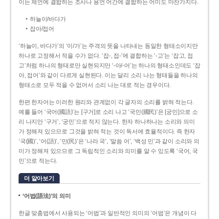
이는 체언에 결합하는 조사나 용언 어간에 결합하는 어미도 마찬가지다.
하늘이/바다가
잡아/접어
‘하늘이, 바다가’의 ‘이/가’는 주격의 뜻을 나타내는 동일한 형태소이지만
하나로 고정해서 적을 수가 없다. ‘잡-, 접-’에 결합하는 ‘-고’는 ‘잡고, 접
고’처럼 하나의 형태로만 실현되지만 ‘-아/-어’는 하나의 형태소인데도 ‘잡
아, 접어’와 같이 다르게 실현된다. 이는 달리 소리 나는 형태들을 하나의
형태소로 모두 적을 수 없어서 소리 나는 대로 적는 경우이다.
한편 한자어는 이러한 원리와 관계없이 각 글자의 소리를 밝혀 적는다.
예를 들어 ‘국어(國語)’는 [구거]로 소리 나고 ‘국민(國民)’은 [궁민]으로 소
리 나지만 ‘구거’, ‘궁민’으로 적지 않는다. 한자 하나하나는 소리와 의미
가 정해져 있으므로 그것을 밝혀 적는 것이 독서에 효율적이다. 즉 한자
‘국(國)’, ‘어(語)’, ‘민(民)’은 ‘나라 국’, ‘말씀 어’, ‘백성 민’과 같이 소리와 의
미가 정해져 있으므로 그 독립적인 소리와 의미를 알 수 있도록 ‘국어, 국
민’으로 적는다.
더 알아보기
‘어법(語法)’의 의미
한글 맞춤법에서 사용되는 ‘어법’과 일반적인 의미의 ‘어법’은 개념이 다