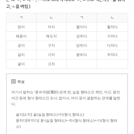
고, ㄴ을 버림.)
ㄱ
ㄴ
ㄱ
ㄴ
맏이
마지
핥이다
할치다
해돋이
해도지
걷히다
거치다
굳이
구지
닫히다
다치다
같이
가치
묻히다
무치다
끝이
끄치
해설
여기서 말하는 ‘종속적(從屬的) 관계’란, 실질 형태소인 체언, 어근, 용언
어간 등에 형식 형태소인 조사, 접미사, 어미 등이 결합하는 관계를 말한
다.
솥이[소치]: 솥(실질 형태소)+이(형식 형태소)
묻히다[무치다]: 묻­-(실질 형태소)+­-히­-(형식 형태소)+-다(형식 형태
소)