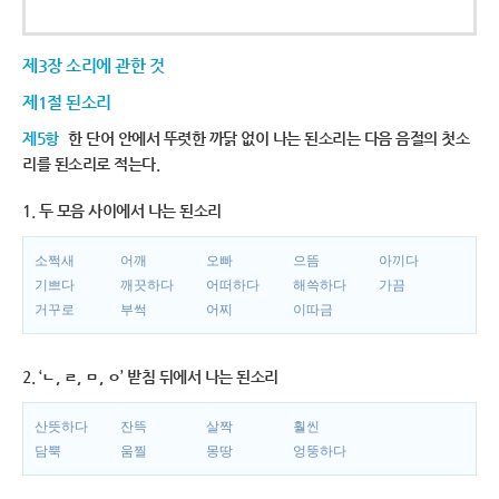
제3장 소리에 관한 것
제1절 된소리
제5항
한 단어 안에서 뚜렷한 까닭 없이 나는 된소리는 다음 음절의 첫소
리를 된소리로 적는다.
1. 두 모음 사이에서 나는 된소리
소쩍새
어깨
오빠
으뜸
아끼다
기쁘다
깨끗하다
어떠하다
해쓱하다
가끔
거꾸로
부썩
어찌
이따금
2. ‘ㄴ, ㄹ, ㅁ, ㅇ’ 받침 뒤에서 나는 된소리
산뜻하다
잔뜩
살짝
훨씬
담뿍
움찔
몽땅
엉뚱하다