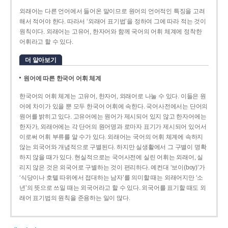
외래어는 다른 언어에서 들어온 말이므로 원어의 언어적인 특징을 고려
해서 적어야 한다. 따라서 ‘외래어 표기법’을 정하여 그에 따라 적는 것이
원칙이다. 외래어는 고유어, 한자어와 함께 국어의 어휘 체계에 정착한
어휘라고 할 수 있다.
더 알아보기
원어에 따른 한국어 어휘 체계
한국어의 어휘 체계는 고유어, 한자어, 외래어로 나눌 수 있다. 이들은 원
어에 차이가 있을 뿐 모두 한국어 어휘에 속한다. 국어사전에서는 단어의
원어를 밝히고 있다. 고유어에는 원어가 제시되어 있지 않고 한자어에는
한자가, 외래어에는 각 단어의 원어명과 로마자 표기가 제시되어 있어서
이로써 어휘 부류를 알 수가 있다. 외래어는 국어의 어휘 체계에 속하지
않는 외국어와 개념적으로 구별된다. 하지만 실생활에서 그 구별이 명확
하지 않을 때가 있다. 현실적으로는 국어사전에 실린 어휘는 외래어, 실
리지 않은 것은 외국어로 구별하는 것이 편리하다. 예컨대 ‘보이(boy)’가
‘식당이나 호텔 따위에서 접대하는 남자’를 의미할 때는 외래어지만 ‘소
년’의 뜻으로 쓰일 때는 외국어라고 할 수 있다. 외국어를 표기할 때도 외
래어 표기법의 원칙을 준용하는 일이 많다.