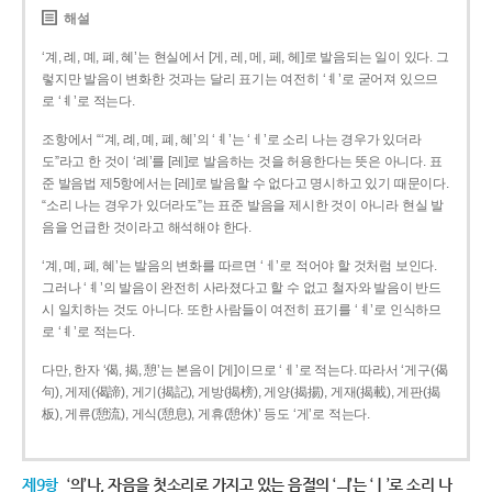
해설
‘계, 례, 몌, 폐, 혜’는 현실에서 [게, 레, 메, 페, 헤]로 발음되는 일이 있다. 그
렇지만 발음이 변화한 것과는 달리 표기는 여전히 ‘ㅖ’로 굳어져 있으므
로 ‘ㅖ’로 적는다.
조항에서 “‘계, 례, 몌, 폐, 혜’의 ‘ㅖ’는 ‘ㅔ’로 소리 나는 경우가 있더라
도”라고 한 것이 ‘례’를 [레]로 발음하는 것을 허용한다는 뜻은 아니다. 표
준 발음법 제5항에서는 [레]로 발음할 수 없다고 명시하고 있기 때문이다.
“소리 나는 경우가 있더라도”는 표준 발음을 제시한 것이 아니라 현실 발
음을 언급한 것이라고 해석해야 한다.
‘계, 몌, 폐, 혜’는 발음의 변화를 따르면 ‘ㅔ’로 적어야 할 것처럼 보인다.
그러나 ‘ㅖ’의 발음이 완전히 사라졌다고 할 수 없고 철자와 발음이 반드
시 일치하는 것도 아니다. 또한 사람들이 여전히 표기를 ‘ㅖ’로 인식하므
로 ‘ㅖ’로 적는다.
다만, 한자 ‘偈, 揭, 憩’는 본음이 [게]이므로 ‘ㅔ’로 적는다. 따라서 ‘게구(偈
句), 게제(偈諦), 게기(揭記), 게방(揭榜), 게양(揭揚), 게재(揭載), 게판(揭
板), 게류(憩流), 게식(憩息), 게휴(憩休)’ 등도 ‘게’로 적는다.
제9항
‘의’나, 자음을 첫소리로 가지고 있는 음절의 ‘ㅢ’는 ‘ㅣ’로 소리 나