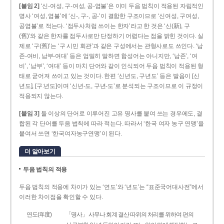
[붙임 2]
‘신-여성, 구-여성, 공-염불’은 이미 두음 법칙이 적용된 자립적인
명사 ‘여성, 염불’에 ‘신-, 구-, 공-’이 결합한 구조이므로 ‘신여성, 구여성,
공염불’로 적는다. ‘접두사처럼 쓰이는 한자’라고 한 것은 ‘신(新), 구
(舊)’와 같은 한자를 접두사로만 단정하기 어렵다는 점을 밝힌 것이다. 실
제로 ‘구(舊)’는 ‘구 시민 회관’과 같은 구성에서는 관형사로도 쓰인다. ‘남
존­-여비, 남부-­여대’ 등은 엄밀히 말하면 합성어는 아니지만, ‘남존’, ‘여
비’, ‘남부’, ‘여대’ 등이 마치 단어와 같이 인식되어 두음 법칙이 적용된 형
태로 굳어져 쓰이고 있는 것이다. 한편 ‘신년도, 구년도’ 등은 발음이 [신
년도], [구ː년도]이며 ‘신년­-도, 구년-­도’로 분석되는 구조이므로 이 규정이
적용되지 않는다.
[붙임 3]
둘 이상의 단어로 이루어진 고유 명사를 붙여 쓰는 경우에도, 결
합된 각 단어를 두음 법칙에 따라 적는다. 따라서 ‘한국 여자 농구 연맹’을
붙여서 쓰면 ‘한국여자농구연맹’이 된다.
더 알아보기
두음 법칙의 적용
두음 법칙의 적용에 차이가 있는 ‘연도’와 ‘년도’는 “표준국어대사전”에서
이러한 차이점을 확인할 수 있다.
연도(年度)
「명사」 사무나 회계 결산 따위의 처리를 위하여 편의