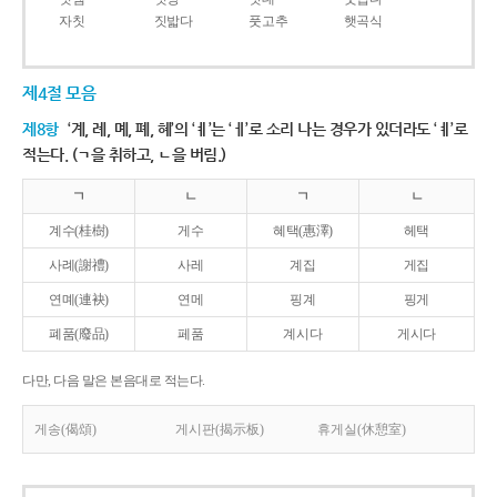
자칫
짓밟다
풋고추
햇곡식
제4절 모음
제8항
‘계, 례, 몌, 폐, 혜’의 ‘ㅖ’는 ‘ㅔ’로 소리 나는 경우가 있더라도 ‘ㅖ’로
적는다. (ㄱ을 취하고, ㄴ을 버림.)
ㄱ
ㄴ
ㄱ
ㄴ
계수(桂樹)
게수
혜택(惠澤)
헤택
사례(謝禮)
사레
계집
게집
연몌(連袂)
연메
핑계
핑게
폐품(廢品)
페품
계시다
게시다
다만, 다음 말은 본음대로 적는다.
게송(偈頌)
게시판(揭示板)
휴게실(休憩室)