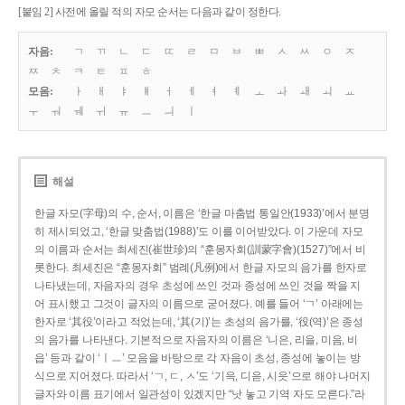
[붙임 2] 사전에 올릴 적의 자모 순서는 다음과 같이 정한다.
자음:
ㄱ
ㄲ
ㄴ
ㄷ
ㄸ
ㄹ
ㅁ
ㅂ
ㅃ
ㅅ
ㅆ
ㅇ
ㅈ
ㅉ
ㅊ
ㅋ
ㅌ
ㅍ
ㅎ
모음:
ㅏ
ㅐ
ㅑ
ㅒ
ㅓ
ㅔ
ㅕ
ㅖ
ㅗ
ㅘ
ㅙ
ㅚ
ㅛ
ㅜ
ㅝ
ㅞ
ㅟ
ㅠ
ㅡ
ㅢ
ㅣ
해설
한글 자모(字母)의 수, 순서, 이름은 ‘한글 마춤법 통일안(1933)’에서 분명
히 제시되었고, ‘한글 맞춤법(1988)’도 이를 이어받았다. 이 가운데 자모
의 이름과 순서는 최세진(崔世珍)의 “훈몽자회(訓蒙字會)(1527)”에서 비
롯한다. 최세진은 “훈몽자회” 범례(凡例)에서 한글 자모의 음가를 한자로
나타냈는데, 자음자의 경우 초성에 쓰인 것과 종성에 쓰인 것을 짝을 지
어 표시했고 그것이 글자의 이름으로 굳어졌다. 예를 들어 ‘ㄱ’ 아래에는
한자로 ‘其役’이라고 적었는데, ‘其(기)’는 초성의 음가를, ‘役(역)’은 종성
의 음가를 나타낸다. 기본적으로 자음자의 이름은 ‘니은, 리을, 미음, 비
읍’ 등과 같이 ‘ㅣㅡ’ 모음을 바탕으로 각 자음이 초성, 종성에 놓이는 방
식으로 지어졌다. 따라서 ‘ㄱ, ㄷ, ㅅ’도 ‘기윽, 디읃, 시읏’으로 해야 나머지
글자와 이름 표기에서 일관성이 있겠지만 “낫 놓고 기역 자도 모른다.”라