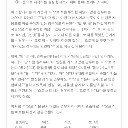
③ 모음으로 시작하는 실질 형태소가 뒤에 올 때: 젖어미[저더미]
이 조항에서는 이 가운데 ‘ㄷ’으로 적을 뚜렷한 까닭이 없는 경우에는
‘ㅅ’으로 적는다고 규정하고 있다. 다만 그 예시에서 보듯이 이는 다른 자
음으로 적을 근거가 없는 경우에도 적용된다. ‘밭, 빚, 꽃’ 등과 같이 다른
자음으로 적을 뚜렷한 까닭이 있는 경우에는 그에 따라 ‘ㅌ, ㅈ, ㅊ’ 등으
로 적지만, ‘낫, 빗’ 등과 같이 ‘ㄷ’이나 다른 자음으로 적을 뚜렷한 근거가
없는 경우는 ‘ㅅ’으로 적는 것이다. 다음과 같이 ‘ㄷ’으로 적을 뚜렷한 근
거가 있는 경우에는 당연히 ‘ㄷ’으로 적는 것이 원칙이다.
첫째, ‘맏이[마지], 맏아들[마다들]’의 ‘맏-’, ‘낟[낟ː], 낟알[나ː달], 낟가리[낟ː
까리]’의 ‘낟’처럼 원래부터 ‘ㄷ’ 받침을 가지고 있는 경우에는 ‘ㄷ’으로 적
는다. ‘곧이[고지], 곧장[곧짱]’ 등도 이에 해당한다. 둘째, ‘돋보다(←도두
보다), 딛다(←디디다), 얻다가(←어디에다가)’처럼 본말에서 준말이 만들
어지면서 ‘ㄷ’ 받침을 갖게 된 경우에도 ‘ㄷ’으로 적는다. 셋째, 한글 맞춤
법에서 규정하고 있듯이 ‘반짇고리, 사흗날, 숟가락, 이튿날’처럼 ‘ㄹ’ 소
리와 연관되어 ‘ㄷ’으로 소리 나는 경우에도 ‘ㄷ’으로 적는다.(한글 맞춤법
제29항 참조)
이처럼 ‘ㄷ’으로 적을 근거가 있는 경우가 아니어서 관습대로 ‘ㅅ’으로 적
는 예로는 다음과 같은 것들이 있다.
걸핏하면
그까짓
기껏
놋그릇
덧셈
빗장
삿대
숫접다