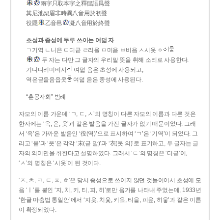
兩字只取本字之釋俚語爲聲
其尼池梨眉非時異八音用於初聲
役隱
乙音邑
凝八音用於終聲
초성과 종성에 두루 쓰이는 여덟 자
ㄱ기역 ㄴ니은 ㄷ디귿 ㄹ리을 ㅁ미음 ㅂ비읍 ㅅ시옷 ㆁ
두 자는 다만 그 글자의 우리말 뜻을 취해 소리로 사용한다.
기니디리미비시
여덟 음은 초성에 사용되고,
역은귿을음읍옷
여덟 음은 종성에 사용된다.
“훈몽자회” 범례
자모의 이름 가운데 ‘ㄱ, ㄷ, ㅅ’의 명칭이 다른 자모의 이름과 다른 것은
한자에는 ‘윽, 읃, 읏’과 같은 발음을 가진 글자가 없기 때문이었다. 그래
서 ‘윽’은 가까운 발음인 ‘役(역)’으로 표시하여 ‘ㄱ’은 ‘기역’이 되었다. 그
리고 ‘읃’과 ‘읏’은 각각 ‘末(귿 말)’과 ‘衣(옷 의)’로 표기하고, 두 글자는 글
자의 의미만을 취한다고 설명하였다. 그래서 ‘ㄷ’의 명칭은 ‘디귿’이,
‘ㅅ’의 명칭은 ‘시옷’이 된 것이다.
‘ㅈ, ㅊ, ㅋ, ㅌ, ㅍ, ㅎ’은 당시 종성으로 쓰이지 않던 것들이어서 초성에 모
음 ‘ㅣ’를 붙인 ‘지, 치, 키, 티, 피, 히’로만 음가를 나타내 주었는데, 1933년
‘한글 마춤법 통일안’에서 ‘지읒, 치읓, 키읔, 티읕, 피읖, 히읗’과 같은 이름
이 확정되었다.