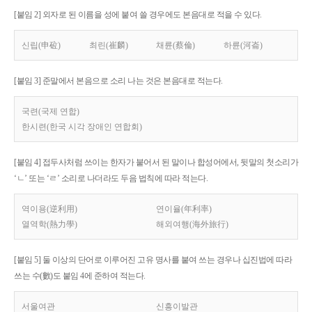
[붙임 2] 외자로 된 이름을 성에 붙여 쓸 경우에도 본음대로 적을 수 있다.
신립(申砬)
최린(崔麟)
채륜(蔡倫)
하륜(河崙)
[붙임 3] 준말에서 본음으로 소리 나는 것은 본음대로 적는다.
국련(국제 연합)
한시련(한국 시각 장애인 연합회)
[붙임 4] 접두사처럼 쓰이는 한자가 붙어서 된 말이나 합성어에서, 뒷말의 첫소리가
‘ㄴ’ 또는 ‘ㄹ’ 소리로 나더라도 두음 법칙에 따라 적는다.
역이용(逆利用)
연이율(年利率)
열역학(熱力學)
해외여행(海外旅行)
[붙임 5] 둘 이상의 단어로 이루어진 고유 명사를 붙여 쓰는 경우나 십진법에 따라
쓰는 수(數)도 붙임 4에 준하여 적는다.
서울여관
신흥이발관