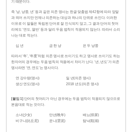
기 때문이다.
즉 ‘냥, 냥쭝, 년’ 등과 같은 의존 명사는 한글 맞춤법 제42항에 따라 앞말
과 띄어 쓰지만 언제나 의존하는 대상과 하나의 단위로 쓰인다. 이러한
이유로 이 말들은 독립된 단어로 잘 인식되지 않고, 그 결과 단어의 첫머
리에도 ‘연도, 열반’ 등과 달리 두음 법칙이 적용되지 않는다. 따라서 소리
나는 대로 적는다.
십 년
금 한 냥
은 두 냥쭝
따라서 ‘年’, ‘年度’처럼 의존 명사로 쓰이기도 하고 명사로 쓰이기도 하는
한자어의 경우에는 두음 법칙의 적용에서 차이가 난다. ‘년, 년도’가 의존
명사라면 ‘연, 연도’는 명사이다.
연 강수량(명사)
일 년(의존 명사)
생산 연도(명사)
2018 년도(의존 명사)
[붙임 1]
단어의 첫머리가 아닌 경우에는 두음 법칙이 적용되지 않으므로
본음대로 적는 것이다.
소녀(少女)
만년(晩年)
배뇨(排尿)
비구니(比丘尼)
운니(雲泥)
탐닉(耽溺)