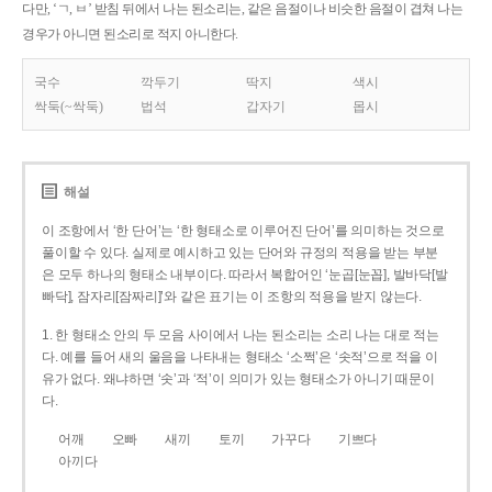
다만, ‘ㄱ, ㅂ’ 받침 뒤에서 나는 된소리는, 같은 음절이나 비슷한 음절이 겹쳐 나는
경우가 아니면 된소리로 적지 아니한다.
국수
깍두기
딱지
색시
싹둑(~싹둑)
법석
갑자기
몹시
해설
이 조항에서 ‘한 단어’는 ‘한 형태소로 이루어진 단어’를 의미하는 것으로
풀이할 수 있다. 실제로 예시하고 있는 단어와 규정의 적용을 받는 부분
은 모두 하나의 형태소 내부이다. 따라서 복합어인 ‘눈곱[눈꼽], 발바닥[발
빠닥], 잠자리[잠짜리]’와 같은 표기는 이 조항의 적용을 받지 않는다.
1. 한 형태소 안의 두 모음 사이에서 나는 된소리는 소리 나는 대로 적는
다. 예를 들어 새의 울음을 나타내는 형태소 ‘소쩍’은 ‘솟적’으로 적을 이
유가 없다. 왜냐하면 ‘솟’과 ‘적’이 의미가 있는 형태소가 아니기 때문이
다.
어깨
오빠
새끼
토끼
가꾸다
기쁘다
아끼다