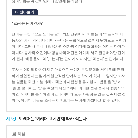
생이’, ‘밥을’과 같이 언제나 앞말에 붙여 쓴다.
더 알아보기
조사는 단어인가?
단어는 독립적으로 쓰이는 말의 최소 단위이다. 예를 들어 ‘먹는다’에서
동사의 어간 ‘먹-­’이나 어미 ‘­-는다’는 독립적으로 쓰이지 못하므로 단어가
아니다. 그래서 동사나 형용사의 어간과 여기에 결합하는 어미는 단어가
아니다. 동사의 어간이나 형용사의 어간은 어미와 서로 결합해야만 단어
가 된다. 예를 들어 ‘먹-’, ‘-는다’는 단어가 아니지만 ‘먹는다’는 단어이다.
조사는 어미와 마찬가지로 단독으로 쓰이지 못할뿐더러 체언 뒤에 연결
되어 실현된다는 점에서 일반적인 단어와는 차이가 있다. 그렇지만 조사
는 결합한 체언과 분리해도 체언이 자립성을 유지한다. ‘밥을’을 ‘밥’과
‘을’로 분리해도 ‘밥’은 여전히 자립적이다. 이러한 점은 동사나 형용사의
어간과 어미를 분리하면 어간과 어미가 모두 자립성을 잃는 것과 다른 점
이다. 이러한 이유로 조사는 어미보다는 단어에 가깝다고 할 수 있다.
제3항
외래어는 ‘외래어 표기법’에 따라 적는다.
해설