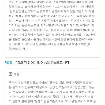
르다. 한글 맞춤법에서 말하는 ‘어법’은 표준어를 어떻게 적을지를 정해
놓은 것으로, 표기와 관련된 원리이다. 그런데 일반적인 의미의 ‘어법’은
‘말의 일정한 법칙’이라는 뜻으로 적용 범위가 무척 넓은 개념이다. 예를
들어 “동생이 밥을 먹는다.”라는 문장에서는 여러 가지 규칙을 찾아볼 수
있다. 서술어 ‘먹는다’는 주어와 목적어가 필요하며, 주어의 지시 대상을
가리키는 ‘동생’에는 조사 ‘가’가 아니라 ‘이’가 붙어야 하고, 목적어의 지
시 대상을 가리키는 ‘밥’에는 조사 ‘를’이 아니라 ‘을’이 붙어야 한다는 등
의 여러 가지 규칙이 적용되어 있는 것이다. 이 외에도 소리를 내고, 단어
를 만들고, 문장을 사용하는 데에는 수없이 많은 규칙이 필요하다. 이처
럼 언어를 조직하거나 운영하는 데에 필요한 규칙을 폭넓게 ‘어법(語
法)’이라고 한다.
제2항
문장의 각 단어는 띄어 씀을 원칙으로 한다.
해설
국어에서 단어를 단위로 띄어쓰기를 하는 것은 단어가 독립적으로 쓰이
는 말의 최소 단위이기 때문이다. ‘동생 밥 먹는다’에서 ‘동생’, ‘밥’, ‘먹는
다’는 각각이 단어이므로 띄어쓰기의 단위가 되어 ‘동생 밥 먹는다’로 띄
어 쓴다. 그런데 단어 가운데 조사는 독립성이 없어서 다른 단어와는 달
리 앞말에 붙여 쓴다. ‘동생이 밥을 먹는다’에서 ‘이’, ‘을’은 조사이므로 ‘동