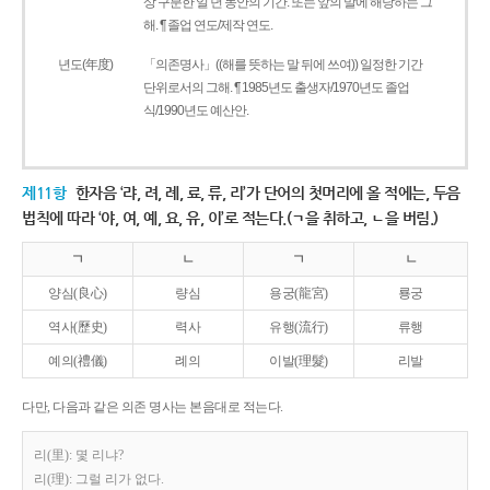
상 구분한 일 년 동안의 기간. 또는 앞의 말에 해당하는 그
해. ¶ 졸업 연도/제작 연도.
년도(年度)
「의존명사」((해를 뜻하는 말 뒤에 쓰여)) 일정한 기간
단위로서의 그해. ¶ 1985년도 출생자/1970년도 졸업
식/1990년도 예산안.
제11항
한자음 ‘랴, 려, 례, 료, 류, 리’가 단어의 첫머리에 올 적에는, 두음
법칙에 따라 ‘야, 여, 예, 요, 유, 이’로 적는다.(ㄱ을 취하고, ㄴ을 버림.)
ㄱ
ㄴ
ㄱ
ㄴ
양심(良心)
량심
용궁(龍宮)
룡궁
역사(歷史)
력사
유행(流行)
류행
예의(禮儀)
례의
이발(理髮)
리발
다만, 다음과 같은 의존 명사는 본음대로 적는다.
리(里): 몇 리냐?
리(理): 그럴 리가 없다.