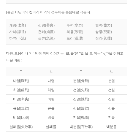
[붙임 1] 단어의 첫머리 이외의 경우에는 본음대로 적는다.
개량(改良)
선량(善良)
수력(水力)
협력(協力)
사례(謝禮)
혼례(婚禮)
와룡(臥龍)
쌍룡(雙龍)
하류(下流)
급류(急流)
도리(道理)
진리(眞理)
다만, 모음이나 ‘ㄴ’ 받침 뒤에 이어지는 ‘렬, 률’은 ‘열, 율’로 적는다.(ㄱ을 취하고
ㄴ을 버림.)
ㄱ
ㄴ
ㄱ
ㄴ
나열(羅列)
나렬
분열(分裂)
분렬
치열(齒列)
치렬
선열(先烈)
선렬
비열(卑劣)
비렬
진열(陳列)
진렬
규율(規律)
규률
선율(旋律)
선률
비율(比率)
비률
전율(戰慄)
전률
실패율(失敗率)
실패률
백분율(百分率)
백분률