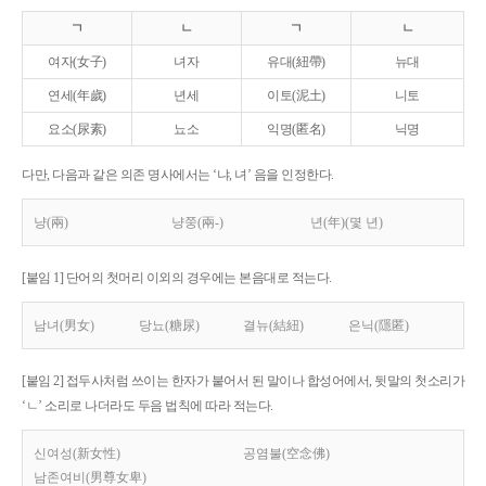
ㄱ
ㄴ
ㄱ
ㄴ
여자(女子)
녀자
유대(紐帶)
뉴대
연세(年歲)
년세
이토(泥土)
니토
요소(尿素)
뇨소
익명(匿名)
닉명
다만, 다음과 같은 의존 명사에서는 ‘냐, 녀’ 음을 인정한다.
냥(兩)
냥쭝(兩-)
년(年)(몇 년)
[붙임 1] 단어의 첫머리 이외의 경우에는 본음대로 적는다.
남녀(男女)
당뇨(糖尿)
결뉴(結紐)
은닉(隱匿)
[붙임 2] 접두사처럼 쓰이는 한자가 붙어서 된 말이나 합성어에서, 뒷말의 첫소리가
‘ㄴ’ 소리로 나더라도 두음 법칙에 따라 적는다.
신여성(新女性)
공염불(空念佛)
남존여비(男尊女卑)