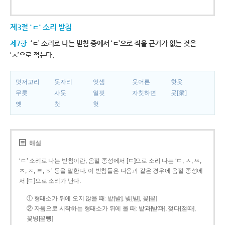
제3절 'ㄷ' 소리 받침
제7항
‘ㄷ’ 소리로 나는 받침 중에서 ‘ㄷ’으로 적을 근거가 없는 것은
‘ㅅ’으로 적는다.
덧저고리
돗자리
엇셈
웃어른
핫옷
무릇
사뭇
얼핏
자칫하면
뭇[衆]
옛
첫
헛
해설
‘ㄷ’ 소리로 나는 받침이란, 음절 종성에서 [ㄷ]으로 소리 나는 ‘ㄷ, ㅅ, ㅆ,
ㅈ, ㅊ, ㅌ, ㅎ’ 등을 말한다. 이 받침들은 다음과 같은 경우에 음절 종성에
서 [ㄷ]으로 소리가 난다.
① 형태소가 뒤에 오지 않을 때: 밭[받], 빚[빋], 꽃[꼳]
② 자음으로 시작하는 형태소가 뒤에 올 때: 밭과[받꽈], 젖다[젇따],
꽃병[꼳뼝]