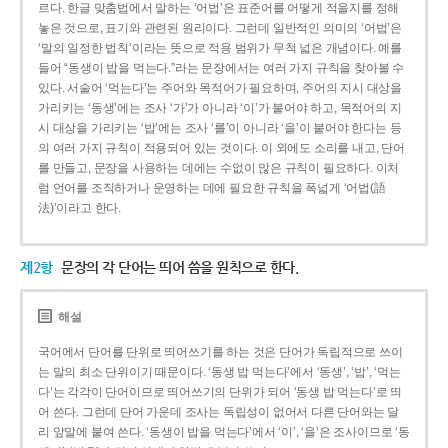
르다. 한글 맞춤법에서 말하는 ‘어법’은 표준어를 어떻게 적을지를 정해
놓은 것으로, 표기와 관련된 원리이다. 그런데 일반적인 의미의 ‘어법’은
‘말의 일정한 법칙’이라는 뜻으로 적용 범위가 무척 넓은 개념이다. 예를
들어 “동생이 밥을 먹는다.”라는 문장에서는 여러 가지 규칙을 찾아볼 수
있다. 서술어 ‘먹는다’는 주어와 목적어가 필요하며, 주어의 지시 대상을
가리키는 ‘동생’에는 조사 ‘가’가 아니라 ‘이’가 붙어야 하고, 목적어의 지
시 대상을 가리키는 ‘밥’에는 조사 ‘를’이 아니라 ‘을’이 붙어야 한다는 등
의 여러 가지 규칙이 적용되어 있는 것이다. 이 외에도 소리를 내고, 단어
를 만들고, 문장을 사용하는 데에는 수없이 많은 규칙이 필요하다. 이처
럼 언어를 조직하거나 운영하는 데에 필요한 규칙을 폭넓게 ‘어법(語
法)’이라고 한다.
제2항
문장의 각 단어는 띄어 씀을 원칙으로 한다.
해설
국어에서 단어를 단위로 띄어쓰기를 하는 것은 단어가 독립적으로 쓰이
는 말의 최소 단위이기 때문이다. ‘동생 밥 먹는다’에서 ‘동생’, ‘밥’, ‘먹는
다’는 각각이 단어이므로 띄어쓰기의 단위가 되어 ‘동생 밥 먹는다’로 띄
어 쓴다. 그런데 단어 가운데 조사는 독립성이 없어서 다른 단어와는 달
리 앞말에 붙여 쓴다. ‘동생이 밥을 먹는다’에서 ‘이’, ‘을’은 조사이므로 ‘동