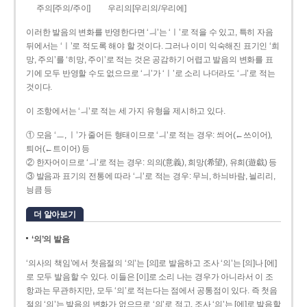
주의[주의/주이]
우리의[우리의/우리에]
이러한 발음의 변화를 반영한다면 ‘ㅢ’는 ‘ㅣ’로 적을 수 있고, 특히 자음
뒤에서는 ‘ㅣ’로 적도록 해야 할 것이다. 그러나 이미 익숙해진 표기인 ‘희
망, 주의’를 ‘히망, 주이’로 적는 것은 공감하기 어렵고 발음의 변화를 표
기에 모두 반영할 수도 없으므로 ‘ㅢ’가 ‘ㅣ’로 소리 나더라도 ‘ㅢ’로 적는
것이다.
이 조항에서는 ‘ㅢ’로 적는 세 가지 유형을 제시하고 있다.
① 모음 ‘ㅡ, ㅣ’가 줄어든 형태이므로 ‘ㅢ’로 적는 경우: 씌어(←쓰이어),
틔어(←트이어) 등
② 한자어이므로 ‘ㅢ’로 적는 경우: 의의(意義), 희망(希望), 유희(遊戱) 등
③ 발음과 표기의 전통에 따라 ‘ㅢ’로 적는 경우: 무늬, 하늬바람, 늴리리,
닁큼 등
더 알아보기
‘의’의 발음
‘의사의 책임’에서 첫음절의 ‘의’는 [의]로 발음하고 조사 ‘의’는 [의]나 [에]
로 모두 발음할 수 있다. 이들은 [이]로 소리 나는 경우가 아니라서 이 조
항과는 무관하지만, 모두 ‘의’로 적는다는 점에서 공통점이 있다. 즉 첫음
절의 ‘의’는 발음의 변화가 없으므로 ‘의’로 적고, 조사 ‘의’는 [에]로 발음할