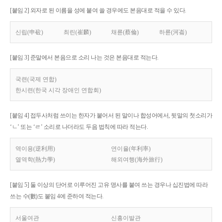
[붙임 2] 외자로 된 이름을 성에 붙여 쓸 경우에도 본음대로 적을 수 있다.
신립(申砬)
최린(崔麟)
채륜(蔡倫)
하륜(河崙)
[붙임 3] 준말에서 본음으로 소리 나는 것은 본음대로 적는다.
국련(국제 연합)
한시련(한국 시각 장애인 연합회)
[붙임 4] 접두사처럼 쓰이는 한자가 붙어서 된 말이나 합성어에서, 뒷말의 첫소리가
‘ㄴ’ 또는 ‘ㄹ’ 소리로 나더라도 두음 법칙에 따라 적는다.
역이용(逆利用)
연이율(年利率)
열역학(熱力學)
해외여행(海外旅行)
[붙임 5] 둘 이상의 단어로 이루어진 고유 명사를 붙여 쓰는 경우나 십진법에 따라
쓰는 수(數)도 붙임 4에 준하여 적는다.
서울여관
신흥이발관