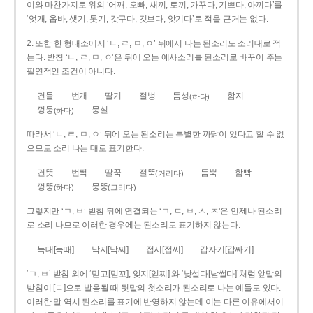
이와 마찬가지로 위의 ‘어깨, 오빠, 새끼, 토끼, 가꾸다, 기쁘다, 아끼다’를
‘엇개, 옵바, 샛기, 톳기, 갓구다, 깃브다, 앗기다’로 적을 근거는 없다.
2. 또한 한 형태소에서 ‘ㄴ, ㄹ, ㅁ, ㅇ’ 뒤에서 나는 된소리도 소리대로 적
는다. 받침 ‘ㄴ, ㄹ, ㅁ, ㅇ’은 뒤에 오는 예사소리를 된소리로 바꾸어 주는
필연적인 조건이 아니다.
건들
번개
딸기
절벙
듬성
함지
(하다)
껑둥
뭉실
(하다)
따라서 ‘ㄴ, ㄹ, ㅁ, ㅇ’ 뒤에 오는 된소리는 특별한 까닭이 있다고 할 수 없
으므로 소리 나는 대로 표기한다.
건뜻
번쩍
딸꾹
절뚝
듬뿍
함빡
(거리다)
껑뚱
뭉뚱
(하다)
(그리다)
그렇지만 ‘ㄱ, ㅂ’ 받침 뒤에 연결되는 ‘ㄱ, ㄷ, ㅂ, ㅅ, ㅈ’은 언제나 된소리
로 소리 나므로 이러한 경우에는 된소리로 표기하지 않는다.
늑대[늑때]
낙지[낙찌]
접시[접씨]
갑자기[갑짜기]
‘ㄱ, ㅂ’ 받침 외에 ‘믿고[믿꼬], 잊지[읻찌]’와 ‘낯설다[낟썰다]’처럼 앞말의
받침이 [ㄷ]으로 발음될 때 뒷말의 첫소리가 된소리로 나는 예들도 있다.
이러한 말 역시 된소리를 표기에 반영하지 않는데 이는 다른 이유에서이