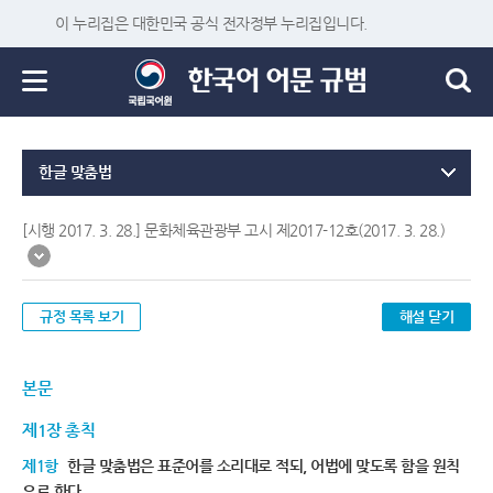
이 누리집은 대한민국 공식 전자정부 누리집입니다.
한글 맞춤법
[시행 2017. 3. 28.] 문화체육관광부 고시 제2017-12호(2017. 3. 28.)
규정 목록 보기
해설 닫기
본문
제1장 총칙
제1항
한글 맞춤법은 표준어를 소리대로 적되, 어법에 맞도록 함을 원칙
으로 한다.