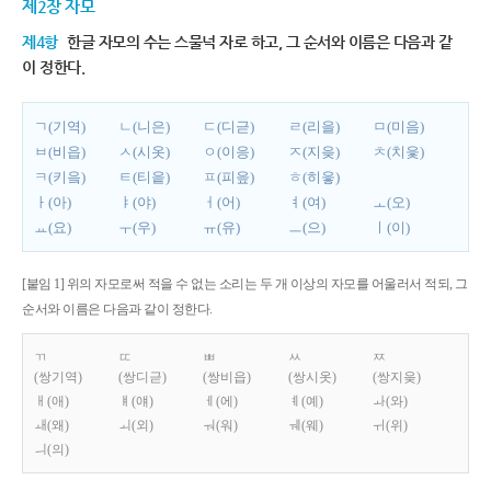
제2장 자모
제4항
한글 자모의 수는 스물넉 자로 하고, 그 순서와 이름은 다음과 같
이 정한다.
ㄱ(기역)
ㄴ(니은)
ㄷ(디귿)
ㄹ(리을)
ㅁ(미음)
ㅂ(비읍)
ㅅ(시옷)
ㅇ(이응)
ㅈ(지읒)
ㅊ(치읓)
ㅋ(키읔)
ㅌ(티읕)
ㅍ(피읖)
ㅎ(히읗)
ㅏ(아)
ㅑ(야)
ㅓ(어)
ㅕ(여)
ㅗ(오)
ㅛ(요)
ㅜ(우)
ㅠ(유)
ㅡ(으)
ㅣ(이)
[붙임 1] 위의 자모로써 적을 수 없는 소리는 두 개 이상의 자모를 어울러서 적되, 그
순서와 이름은 다음과 같이 정한다.
ㄲ
ㄸ
ㅃ
ㅆ
ㅉ
(쌍기역)
(쌍디귿)
(쌍비읍)
(쌍시옷)
(쌍지읒)
ㅐ(애)
ㅒ(얘)
ㅔ(에)
ㅖ(예)
ㅘ(와)
ㅙ(왜)
ㅚ(외)
ㅝ(워)
ㅞ(웨)
ㅟ(위)
ㅢ(의)