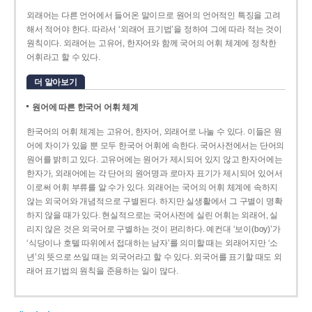
외래어는 다른 언어에서 들어온 말이므로 원어의 언어적인 특징을 고려
해서 적어야 한다. 따라서 ‘외래어 표기법’을 정하여 그에 따라 적는 것이
원칙이다. 외래어는 고유어, 한자어와 함께 국어의 어휘 체계에 정착한
어휘라고 할 수 있다.
더 알아보기
원어에 따른 한국어 어휘 체계
한국어의 어휘 체계는 고유어, 한자어, 외래어로 나눌 수 있다. 이들은 원
어에 차이가 있을 뿐 모두 한국어 어휘에 속한다. 국어사전에서는 단어의
원어를 밝히고 있다. 고유어에는 원어가 제시되어 있지 않고 한자어에는
한자가, 외래어에는 각 단어의 원어명과 로마자 표기가 제시되어 있어서
이로써 어휘 부류를 알 수가 있다. 외래어는 국어의 어휘 체계에 속하지
않는 외국어와 개념적으로 구별된다. 하지만 실생활에서 그 구별이 명확
하지 않을 때가 있다. 현실적으로는 국어사전에 실린 어휘는 외래어, 실
리지 않은 것은 외국어로 구별하는 것이 편리하다. 예컨대 ‘보이(boy)’가
‘식당이나 호텔 따위에서 접대하는 남자’를 의미할 때는 외래어지만 ‘소
년’의 뜻으로 쓰일 때는 외국어라고 할 수 있다. 외국어를 표기할 때도 외
래어 표기법의 원칙을 준용하는 일이 많다.