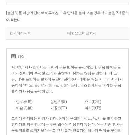
[붙임 3] 둘 이상의 단어로 이루어진 고유 명사를 붙여 쓰는 경우에도 붙임 2에 준하
여 적는다.
한국여자대학
대한요소비료회사
해설
제10항~제12항에서는 국어의 두음 법칙을 규정하였다. 두음 법칙은 단
어의 첫머리에 특정한 소리가 출현하지 못하는 현상을 말한다. ‘녀, 뇨,
뉴, 니’를 포함하는 한자어 음절이 단어 첫머리에 올 때는 ‘ㄴ’이 나타나지
못하여 ‘여, 요, 유, 이’의 형태로 실현되는데, 이 조항에서는 이러한 두음
법칙의 내용을 규정하였다.
연도(年度)
열반(涅槃)
요도(尿道)
이승(尼僧)
이공(泥工)
익사(溺死)
그런데 여기에는 예외가 있다. 한자어 음절이 ‘녀, 뇨, 뉴, 니’를 포함하고
있더라도 의존 명사에는 두음 법칙이 적용되지 않는다. 이는 의존 명사는
독립적으로 쓰이기보다는 그 앞의 말과 연결되어 하나의 단위를 구성하