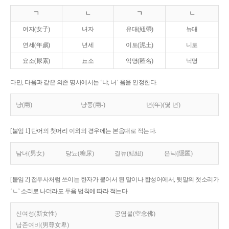
ㄱ
ㄴ
ㄱ
ㄴ
여자(女子)
녀자
유대(紐帶)
뉴대
연세(年歲)
년세
이토(泥土)
니토
요소(尿素)
뇨소
익명(匿名)
닉명
다만, 다음과 같은 의존 명사에서는 ‘냐, 녀’ 음을 인정한다.
냥(兩)
냥쭝(兩-)
년(年)(몇 년)
[붙임 1] 단어의 첫머리 이외의 경우에는 본음대로 적는다.
남녀(男女)
당뇨(糖尿)
결뉴(結紐)
은닉(隱匿)
[붙임 2] 접두사처럼 쓰이는 한자가 붙어서 된 말이나 합성어에서, 뒷말의 첫소리가
‘ㄴ’ 소리로 나더라도 두음 법칙에 따라 적는다.
신여성(新女性)
공염불(空念佛)
남존여비(男尊女卑)