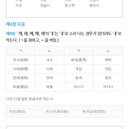
자칫
짓밟다
풋고추
햇곡식
제4절 모음
제8항
‘계, 례, 몌, 폐, 혜’의 ‘ㅖ’는 ‘ㅔ’로 소리 나는 경우가 있더라도 ‘ㅖ’로
적는다. (ㄱ을 취하고, ㄴ을 버림.)
ㄱ
ㄴ
ㄱ
ㄴ
계수(桂樹)
게수
혜택(惠澤)
헤택
사례(謝禮)
사레
계집
게집
연몌(連袂)
연메
핑계
핑게
폐품(廢品)
페품
계시다
게시다
다만, 다음 말은 본음대로 적는다.
게송(偈頌)
게시판(揭示板)
휴게실(休憩室)