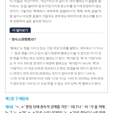
다. 이들은 ‘어간+어미’, ‘어근+어근’과 같이 두 개의 형태소가 결합된 말
이라서, ‘눈곱, 발바닥’ 등과 마찬가지로 된소리를 표기에 반영하지 않는
것이다. 그렇지만 ‘똑똑하다, 쓱싹쓱싹, 쌉쌀하다’의 ‘똑똑, 쓱싹, 쌉쌀’처
럼 같거나 비슷한 음절이 거듭되는 경우에는 예외적으로 된소리를 표기
에 반영하여 같은 글자로 적는다.
더 알아보기
형태소(形態素)란?
‘형태소’는 뜻을 가지고 있는 가장 작은 단위를 말한다. 국어에서 ‘ㅂ’이나
‘ㅣ’ 등은 뜻을 가지고 있지 않기 때문에 형태소가 될 수 없지만 ‘비’가 되
면 뜻을 이루는 최소 단위인 형태소가 된다. ‘책가방’은 ‘책’과 ‘가방’이라
는 두 가지 의미로 쪼개지기 때문에 형태소는 ‘책가방’이 아니라 ‘책’과
‘가방’이다. 더 작은 단위로 쪼개진다고 해도 쪼갰을 때 의미가 없어지거
나 쪼개기 전의 의미와 관련되는 의미가 없어지면 안 된다. ‘나비’는
‘나’와 ‘비’로 쪼개어지지만 이때 ‘나’와 ‘비’는 ‘나비’의 의미와는 전혀 관계
가 없으므로 ‘나비’는 더 이상 쪼갤 수 없는 의미 단위, 즉 형태소가 된다.
제2절 구개음화
제6항
‘ㄷ, ㅌ’ 받침 뒤에 종속적 관계를 가진 ‘- 이(-)’나 ‘- 히 -’가 올 적에
는 그 ‘ㄷ, ㅌ’이 ‘ㅈ, ㅊ’으로 소리 나더라도 ‘ㄷ, ㅌ’으로 적는다.(ㄱ을 취하