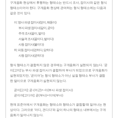
구개음화 현상에서 후행하는 형태소는 반드시 조사, 접미사와 같은 형식
형태소이어야 한다. 구개음화 현상에 관여하는 형식 형태소에는 다음과
같은 것이 있다.
이: 명사 파생 접미사(맏이, 해돋이)
부사 파생 접미사(같이, 굳이)
주격 조사(끝이, 밭이)
서술격 조사(끝이다, 밭이다)
사동 접미사(붙이다)
히: 피동 접미사(걷히다, 닫히다)
사동 접미사(굳히다)
형식 형태소가 결합하지 않은 경우에는 구개음화가 실현되지 않는다. ‘곧
이[고지]’는 부사 파생 접미사가 결합하여 부사가 되었으므로 구개음화가
실현되었지만, ‘곧이어’는 형식 형태소가 아닌 실질 형태소 부사가 결합
한 말이므로 구개음화가 실현되지 않는다.
곧이[고지]: 곧-­(어근)+­-이(부사 파생 접미사)
곧이어[고디어]: 곧(부사)+이어(부사)
현재 표준어에서 구개음화는 형태소와 형태소가 결합할 때 일어나는 현
상이다. 그러므로 ‘마디, 견디다’와 같이 하나의 형태소 내부에서는 구개
음화가 일어나지 않는다.