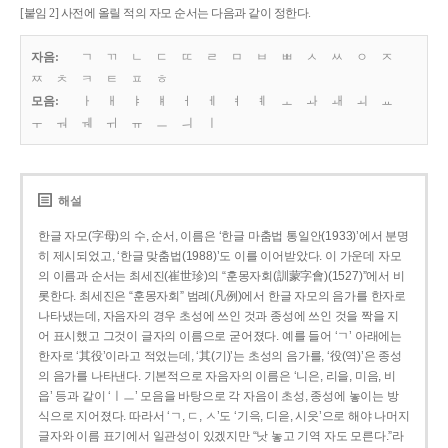
[붙임 2] 사전에 올릴 적의 자모 순서는 다음과 같이 정한다.
자음:
ㄱ
ㄲ
ㄴ
ㄷ
ㄸ
ㄹ
ㅁ
ㅂ
ㅃ
ㅅ
ㅆ
ㅇ
ㅈ
ㅉ
ㅊ
ㅋ
ㅌ
ㅍ
ㅎ
모음:
ㅏ
ㅐ
ㅑ
ㅒ
ㅓ
ㅔ
ㅕ
ㅖ
ㅗ
ㅘ
ㅙ
ㅚ
ㅛ
ㅜ
ㅝ
ㅞ
ㅟ
ㅠ
ㅡ
ㅢ
ㅣ
해설
한글 자모(字母)의 수, 순서, 이름은 ‘한글 마춤법 통일안(1933)’에서 분명
히 제시되었고, ‘한글 맞춤법(1988)’도 이를 이어받았다. 이 가운데 자모
의 이름과 순서는 최세진(崔世珍)의 “훈몽자회(訓蒙字會)(1527)”에서 비
롯한다. 최세진은 “훈몽자회” 범례(凡例)에서 한글 자모의 음가를 한자로
나타냈는데, 자음자의 경우 초성에 쓰인 것과 종성에 쓰인 것을 짝을 지
어 표시했고 그것이 글자의 이름으로 굳어졌다. 예를 들어 ‘ㄱ’ 아래에는
한자로 ‘其役’이라고 적었는데, ‘其(기)’는 초성의 음가를, ‘役(역)’은 종성
의 음가를 나타낸다. 기본적으로 자음자의 이름은 ‘니은, 리을, 미음, 비
읍’ 등과 같이 ‘ㅣㅡ’ 모음을 바탕으로 각 자음이 초성, 종성에 놓이는 방
식으로 지어졌다. 따라서 ‘ㄱ, ㄷ, ㅅ’도 ‘기윽, 디읃, 시읏’으로 해야 나머지
글자와 이름 표기에서 일관성이 있겠지만 “낫 놓고 기역 자도 모른다.”라