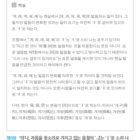
해설
‘계, 례, 몌, 폐, 혜’는 현실에서 [게, 레, 메, 페, 헤]로 발음되는 일이 있다. 그
렇지만 발음이 변화한 것과는 달리 표기는 여전히 ‘ㅖ’로 굳어져 있으므
로 ‘ㅖ’로 적는다.
조항에서 “‘계, 례, 몌, 폐, 혜’의 ‘ㅖ’는 ‘ㅔ’로 소리 나는 경우가 있더라
도”라고 한 것이 ‘례’를 [레]로 발음하는 것을 허용한다는 뜻은 아니다. 표
준 발음법 제5항에서는 [레]로 발음할 수 없다고 명시하고 있기 때문이다.
“소리 나는 경우가 있더라도”는 표준 발음을 제시한 것이 아니라 현실 발
음을 언급한 것이라고 해석해야 한다.
‘계, 몌, 폐, 혜’는 발음의 변화를 따르면 ‘ㅔ’로 적어야 할 것처럼 보인다.
그러나 ‘ㅖ’의 발음이 완전히 사라졌다고 할 수 없고 철자와 발음이 반드
시 일치하는 것도 아니다. 또한 사람들이 여전히 표기를 ‘ㅖ’로 인식하므
로 ‘ㅖ’로 적는다.
다만, 한자 ‘偈, 揭, 憩’는 본음이 [게]이므로 ‘ㅔ’로 적는다. 따라서 ‘게구(偈
句), 게제(偈諦), 게기(揭記), 게방(揭榜), 게양(揭揚), 게재(揭載), 게판(揭
板), 게류(憩流), 게식(憩息), 게휴(憩休)’ 등도 ‘게’로 적는다.
제9항
‘의’나, 자음을 첫소리로 가지고 있는 음절의 ‘ㅢ’는 ‘ㅣ’로 소리 나