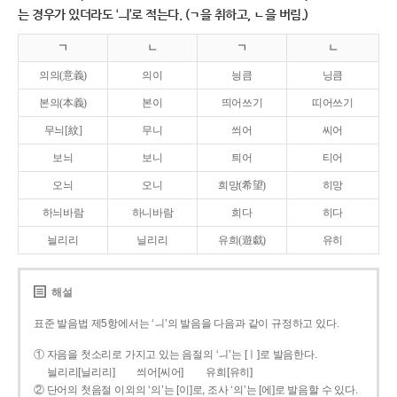
는 경우가 있더라도 ‘ㅢ’로 적는다. (ㄱ을 취하고, ㄴ을 버림.)
ㄱ
ㄴ
ㄱ
ㄴ
의의(意義)
의이
닁큼
닝큼
본의(本義)
본이
띄어쓰기
띠어쓰기
무늬[紋]
무니
씌어
씨어
보늬
보니
틔어
티어
오늬
오니
희망(希望)
히망
하늬바람
하니바람
희다
히다
늴리리
닐리리
유희(遊戱)
유히
해설
표준 발음법 제5항에서는 ‘ㅢ’의 발음을 다음과 같이 규정하고 있다.
① 자음을 첫소리로 가지고 있는 음절의 ‘ㅢ’는 [ㅣ]로 발음한다.
늴리리[닐리리]
씌어[씨어]
유희[유히]
② 단어의 첫음절 이외의 ‘의’는 [이]로, 조사 ‘의’는 [에]로 발음할 수 있다.