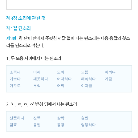
제3장 소리에 관한 것
제1절 된소리
제5항
한 단어 안에서 뚜렷한 까닭 없이 나는 된소리는 다음 음절의 첫소
리를 된소리로 적는다.
1. 두 모음 사이에서 나는 된소리
소쩍새
어깨
오빠
으뜸
아끼다
기쁘다
깨끗하다
어떠하다
해쓱하다
가끔
거꾸로
부썩
어찌
이따금
2. ‘ㄴ, ㄹ, ㅁ, ㅇ’ 받침 뒤에서 나는 된소리
산뜻하다
잔뜩
살짝
훨씬
담뿍
움찔
몽땅
엉뚱하다