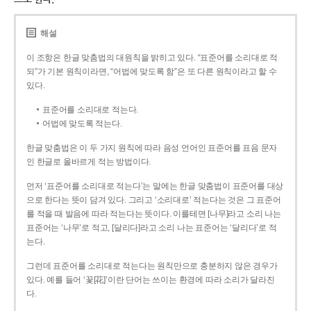
해설
이 조항은 한글 맞춤법의 대원칙을 밝히고 있다. “표준어를 소리대로 적
되”가 기본 원칙이라면, “어법에 맞도록 함”은 또 다른 원칙이라고 할 수
있다.
표준어를 소리대로 적는다.
어법에 맞도록 적는다.
한글 맞춤법은 이 두 가지 원칙에 따라 음성 언어인 표준어를 표음 문자
인 한글로 올바르게 적는 방법이다.
먼저 ‘표준어를 소리대로 적는다’는 말에는 한글 맞춤법이 표준어를 대상
으로 한다는 뜻이 담겨 있다. 그리고 ‘소리대로’ 적는다는 것은 그 표준어
를 적을 때 발음에 따라 적는다는 뜻이다. 이를테면 [나무]라고 소리 나는
표준어는 ‘나무’로 적고, [달리다]라고 소리 나는 표준어는 ‘달리다’로 적
는다.
그런데 표준어를 소리대로 적는다는 원칙만으로 충분하지 않은 경우가
있다. 예를 들어 ‘꽃[花]’이란 단어는 쓰이는 환경에 따라 소리가 달라진
다.