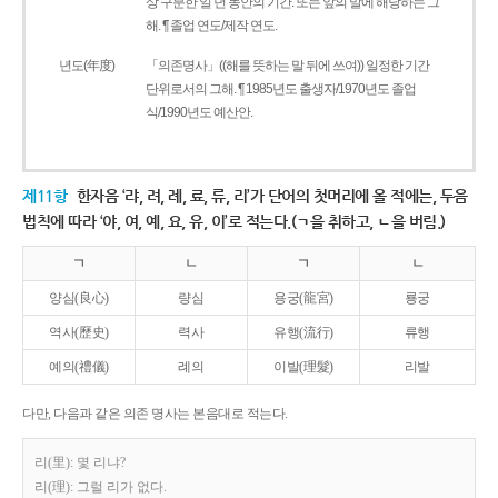
상 구분한 일 년 동안의 기간. 또는 앞의 말에 해당하는 그
해. ¶ 졸업 연도/제작 연도.
년도(年度)
「의존명사」((해를 뜻하는 말 뒤에 쓰여)) 일정한 기간
단위로서의 그해. ¶ 1985년도 출생자/1970년도 졸업
식/1990년도 예산안.
제11항
한자음 ‘랴, 려, 례, 료, 류, 리’가 단어의 첫머리에 올 적에는, 두음
법칙에 따라 ‘야, 여, 예, 요, 유, 이’로 적는다.(ㄱ을 취하고, ㄴ을 버림.)
ㄱ
ㄴ
ㄱ
ㄴ
양심(良心)
량심
용궁(龍宮)
룡궁
역사(歷史)
력사
유행(流行)
류행
예의(禮儀)
례의
이발(理髮)
리발
다만, 다음과 같은 의존 명사는 본음대로 적는다.
리(里): 몇 리냐?
리(理): 그럴 리가 없다.