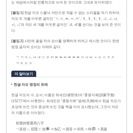
는 속담에서처럼 전통적으로 쓰여 온 것이므로 그대로 유지하였다.
[붙임 1]
한글 자모 스물넉 자만으로 적을 수 없는 소리들을 적기 위하여,
자모 두 개를 어우른 글자인 ‘ㄲ, ㄸ, ㅃ, ㅆ, ㅉ’, ‘ㅐ, ㅒ, ㅔ, ㅖ, ㅘ, ㅚ, ㅝ,
ㅟ, ㅢ’와 자모 세 개를 어우른 글자인 ‘ㅙ, ㅞ’를 쓴다는 것을 보여 준 것이
다.
[붙임 2]
사전에 올릴 적의 순서를 명확하게 하려고 제시한 것이다. 한편
받침 글자의 순서는 아래와 같다.
ㄱ ㄲ ㄳ ㄴ ㄵ ㄶ ㄷ ㄹ ㄺ ㄻ ㄼ ㄽ ㄾ ㄿ ㅀ ㅁ ㅂ ㅄ ㅅ ㅆ ㅇ ㅈ ㅊ
ㅋ ㅌ ㅍ ㅎ
더 알아보기
한글 자모 명칭의 유래
한글 자모의 수, 순서, 이름은 최세진(崔世珍)의 “훈몽자회(訓蒙字會)
(1527)”에서 비롯한다. 최세진은 “훈몽자회” 범례(凡例)에서 한글 자모가
초성에 쓰인 것과 종성에 쓰인 것을 짝을 지어 표시했는데, 그것이 자모
의 이름으로 이어졌다.
初聲終聲通用八字
ㄱ其役 ㄴ尼隱 ㄷ池
ㄹ梨乙 ㅁ眉音 ㅂ非邑 ㅅ時
ㆁ異凝