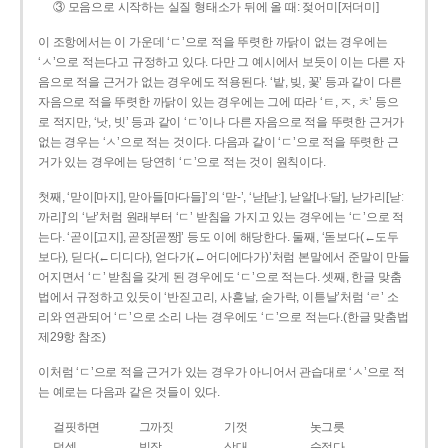
③ 모음으로 시작하는 실질 형태소가 뒤에 올 때: 젖어미[저더미]
이 조항에서는 이 가운데 ‘ㄷ’으로 적을 뚜렷한 까닭이 없는 경우에는
‘ㅅ’으로 적는다고 규정하고 있다. 다만 그 예시에서 보듯이 이는 다른 자
음으로 적을 근거가 없는 경우에도 적용된다. ‘밭, 빚, 꽃’ 등과 같이 다른
자음으로 적을 뚜렷한 까닭이 있는 경우에는 그에 따라 ‘ㅌ, ㅈ, ㅊ’ 등으
로 적지만, ‘낫, 빗’ 등과 같이 ‘ㄷ’이나 다른 자음으로 적을 뚜렷한 근거가
없는 경우는 ‘ㅅ’으로 적는 것이다. 다음과 같이 ‘ㄷ’으로 적을 뚜렷한 근
거가 있는 경우에는 당연히 ‘ㄷ’으로 적는 것이 원칙이다.
첫째, ‘맏이[마지], 맏아들[마다들]’의 ‘맏-’, ‘낟[낟ː], 낟알[나ː달], 낟가리[낟ː
까리]’의 ‘낟’처럼 원래부터 ‘ㄷ’ 받침을 가지고 있는 경우에는 ‘ㄷ’으로 적
는다. ‘곧이[고지], 곧장[곧짱]’ 등도 이에 해당한다. 둘째, ‘돋보다(←도두
보다), 딛다(←디디다), 얻다가(←어디에다가)’처럼 본말에서 준말이 만들
어지면서 ‘ㄷ’ 받침을 갖게 된 경우에도 ‘ㄷ’으로 적는다. 셋째, 한글 맞춤
법에서 규정하고 있듯이 ‘반짇고리, 사흗날, 숟가락, 이튿날’처럼 ‘ㄹ’ 소
리와 연관되어 ‘ㄷ’으로 소리 나는 경우에도 ‘ㄷ’으로 적는다.(한글 맞춤법
제29항 참조)
이처럼 ‘ㄷ’으로 적을 근거가 있는 경우가 아니어서 관습대로 ‘ㅅ’으로 적
는 예로는 다음과 같은 것들이 있다.
걸핏하면
그까짓
기껏
놋그릇
덧셈
빗장
삿대
숫접다