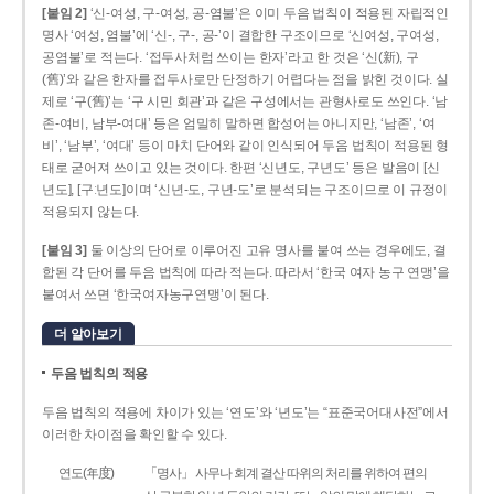
[붙임 2]
‘신-여성, 구-여성, 공-염불’은 이미 두음 법칙이 적용된 자립적인
명사 ‘여성, 염불’에 ‘신-, 구-, 공-’이 결합한 구조이므로 ‘신여성, 구여성,
공염불’로 적는다. ‘접두사처럼 쓰이는 한자’라고 한 것은 ‘신(新), 구
(舊)’와 같은 한자를 접두사로만 단정하기 어렵다는 점을 밝힌 것이다. 실
제로 ‘구(舊)’는 ‘구 시민 회관’과 같은 구성에서는 관형사로도 쓰인다. ‘남
존­-여비, 남부-­여대’ 등은 엄밀히 말하면 합성어는 아니지만, ‘남존’, ‘여
비’, ‘남부’, ‘여대’ 등이 마치 단어와 같이 인식되어 두음 법칙이 적용된 형
태로 굳어져 쓰이고 있는 것이다. 한편 ‘신년도, 구년도’ 등은 발음이 [신
년도], [구ː년도]이며 ‘신년­-도, 구년-­도’로 분석되는 구조이므로 이 규정이
적용되지 않는다.
[붙임 3]
둘 이상의 단어로 이루어진 고유 명사를 붙여 쓰는 경우에도, 결
합된 각 단어를 두음 법칙에 따라 적는다. 따라서 ‘한국 여자 농구 연맹’을
붙여서 쓰면 ‘한국여자농구연맹’이 된다.
더 알아보기
두음 법칙의 적용
두음 법칙의 적용에 차이가 있는 ‘연도’와 ‘년도’는 “표준국어대사전”에서
이러한 차이점을 확인할 수 있다.
연도(年度)
「명사」 사무나 회계 결산 따위의 처리를 위하여 편의