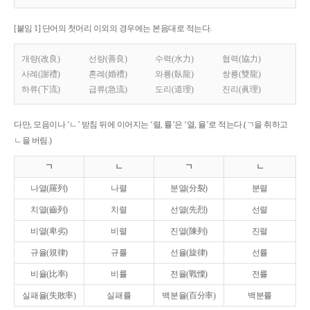
[붙임 1] 단어의 첫머리 이외의 경우에는 본음대로 적는다.
개량(改良)
선량(善良)
수력(水力)
협력(協力)
사례(謝禮)
혼례(婚禮)
와룡(臥龍)
쌍룡(雙龍)
하류(下流)
급류(急流)
도리(道理)
진리(眞理)
다만, 모음이나 ‘ㄴ’ 받침 뒤에 이어지는 ‘렬, 률’은 ‘열, 율’로 적는다.(ㄱ을 취하고
ㄴ을 버림.)
ㄱ
ㄴ
ㄱ
ㄴ
나열(羅列)
나렬
분열(分裂)
분렬
치열(齒列)
치렬
선열(先烈)
선렬
비열(卑劣)
비렬
진열(陳列)
진렬
규율(規律)
규률
선율(旋律)
선률
비율(比率)
비률
전율(戰慄)
전률
실패율(失敗率)
실패률
백분율(百分率)
백분률