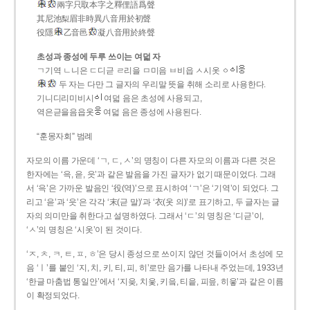
兩字只取本字之釋俚語爲聲
其尼池梨眉非時異八音用於初聲
役隱
乙音邑
凝八音用於終聲
초성과 종성에 두루 쓰이는 여덟 자
ㄱ기역 ㄴ니은 ㄷ디귿 ㄹ리을 ㅁ미음 ㅂ비읍 ㅅ시옷 ㆁ
두 자는 다만 그 글자의 우리말 뜻을 취해 소리로 사용한다.
기니디리미비시
여덟 음은 초성에 사용되고,
역은귿을음읍옷
여덟 음은 종성에 사용된다.
“훈몽자회” 범례
자모의 이름 가운데 ‘ㄱ, ㄷ, ㅅ’의 명칭이 다른 자모의 이름과 다른 것은
한자에는 ‘윽, 읃, 읏’과 같은 발음을 가진 글자가 없기 때문이었다. 그래
서 ‘윽’은 가까운 발음인 ‘役(역)’으로 표시하여 ‘ㄱ’은 ‘기역’이 되었다. 그
리고 ‘읃’과 ‘읏’은 각각 ‘末(귿 말)’과 ‘衣(옷 의)’로 표기하고, 두 글자는 글
자의 의미만을 취한다고 설명하였다. 그래서 ‘ㄷ’의 명칭은 ‘디귿’이,
‘ㅅ’의 명칭은 ‘시옷’이 된 것이다.
‘ㅈ, ㅊ, ㅋ, ㅌ, ㅍ, ㅎ’은 당시 종성으로 쓰이지 않던 것들이어서 초성에 모
음 ‘ㅣ’를 붙인 ‘지, 치, 키, 티, 피, 히’로만 음가를 나타내 주었는데, 1933년
‘한글 마춤법 통일안’에서 ‘지읒, 치읓, 키읔, 티읕, 피읖, 히읗’과 같은 이름
이 확정되었다.