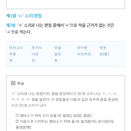
제3절 'ㄷ' 소리 받침
제7항
‘ㄷ’ 소리로 나는 받침 중에서 ‘ㄷ’으로 적을 근거가 없는 것은
‘ㅅ’으로 적는다.
덧저고리
돗자리
엇셈
웃어른
핫옷
무릇
사뭇
얼핏
자칫하면
뭇[衆]
옛
첫
헛
해설
‘ㄷ’ 소리로 나는 받침이란, 음절 종성에서 [ㄷ]으로 소리 나는 ‘ㄷ, ㅅ, ㅆ,
ㅈ, ㅊ, ㅌ, ㅎ’ 등을 말한다. 이 받침들은 다음과 같은 경우에 음절 종성에
서 [ㄷ]으로 소리가 난다.
① 형태소가 뒤에 오지 않을 때: 밭[받], 빚[빋], 꽃[꼳]
② 자음으로 시작하는 형태소가 뒤에 올 때: 밭과[받꽈], 젖다[젇따],
꽃병[꼳뼝]