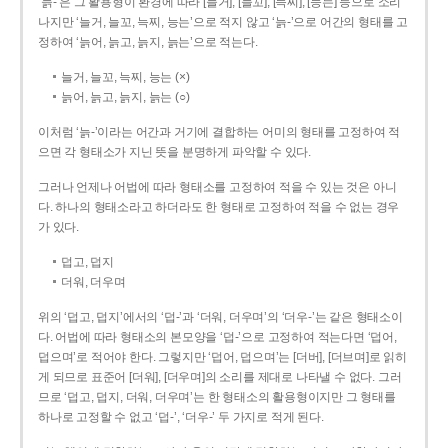
‘늙-’은 그 활용형이 환경에 따라 [늘거], [늘꼬], [늑찌], [능는] 등으로 소리
나지만 ‘늘거, 늘꼬, 늑찌, 능는’으로 적지 않고 ‘늙-’으로 어간의 형태를 고
정하여 ‘늙어, 늙고, 늙지, 늙는’으로 적는다.
늘거, 늘꼬, 늑찌, 능는 (×)
늙어, 늙고, 늙지, 늙는 (○)
이처럼 ‘늙-­’이라는 어간과 거기에 결합하는 어미의 형태를 고정하여 적
으면 각 형태소가 지닌 뜻을 분명하게 파악할 수 있다.
그러나 언제나 어법에 따라 형태소를 고정하여 적을 수 있는 것은 아니
다. 하나의 형태소라고 하더라도 한 형태로 고정하여 적을 수 없는 경우
가 있다.
덥고, 덥지
더워, 더우며
위의 ‘덥고, 덥지’에서의 ‘덥-­’과 ‘더워, 더우며’의 ‘더우-­’는 같은 형태소이
다. 어법에 따라 형태소의 본모양을 ‘덥-­’으로 고정하여 적는다면 ‘덥어,
덥으며’로 적어야 한다. 그렇지만 ‘덥어, 덥으며’는 [더버], [더브며]로 읽히
게 되므로 표준어 [더워], [더우며]의 소리를 제대로 나타낼 수 없다. 그러
므로 ‘덥고, 덥지, 더워, 더우며’는 한 형태소의 활용형이지만 그 형태를
하나로 고정할 수 없고 ‘덥-’, ‘더우-’ 두 가지로 적게 된다.