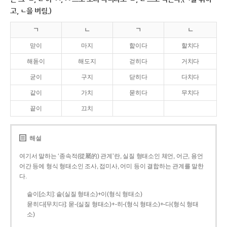
고, ㄴ을 버림.)
ㄱ
ㄴ
ㄱ
ㄴ
맏이
마지
핥이다
할치다
해돋이
해도지
걷히다
거치다
굳이
구지
닫히다
다치다
같이
가치
묻히다
무치다
끝이
끄치
해설
여기서 말하는 ‘종속적(從屬的) 관계’란, 실질 형태소인 체언, 어근, 용언
어간 등에 형식 형태소인 조사, 접미사, 어미 등이 결합하는 관계를 말한
다.
솥이[소치]: 솥(실질 형태소)+이(형식 형태소)
묻히다[무치다]: 묻­-(실질 형태소)+­-히­-(형식 형태소)+-다(형식 형태
소)