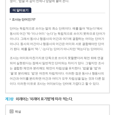
생이’, ‘밥을’과 같이 언제나 앞말에 붙여 쓴다.
더 알아보기
조사는 단어인가?
단어는 독립적으로 쓰이는 말의 최소 단위이다. 예를 들어 ‘먹는다’에서
동사의 어간 ‘먹-­’이나 어미 ‘­-는다’는 독립적으로 쓰이지 못하므로 단어가
아니다. 그래서 동사나 형용사의 어간과 여기에 결합하는 어미는 단어가
아니다. 동사의 어간이나 형용사의 어간은 어미와 서로 결합해야만 단어
가 된다. 예를 들어 ‘먹-’, ‘-는다’는 단어가 아니지만 ‘먹는다’는 단어이다.
조사는 어미와 마찬가지로 단독으로 쓰이지 못할뿐더러 체언 뒤에 연결
되어 실현된다는 점에서 일반적인 단어와는 차이가 있다. 그렇지만 조사
는 결합한 체언과 분리해도 체언이 자립성을 유지한다. ‘밥을’을 ‘밥’과
‘을’로 분리해도 ‘밥’은 여전히 자립적이다. 이러한 점은 동사나 형용사의
어간과 어미를 분리하면 어간과 어미가 모두 자립성을 잃는 것과 다른 점
이다. 이러한 이유로 조사는 어미보다는 단어에 가깝다고 할 수 있다.
제3항
외래어는 ‘외래어 표기법’에 따라 적는다.
해설