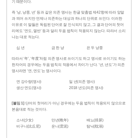
기 때문이다.
즉 ‘냥, 냥쭝, 년’ 등과 같은 의존 명사는 한글 맞춤법 제42항에 따라 앞말
과 띄어 쓰지만 언제나 의존하는 대상과 하나의 단위로 쓰인다. 이러한
이유로 이 말들은 독립된 단어로 잘 인식되지 않고, 그 결과 단어의 첫머
리에도 ‘연도, 열반’ 등과 달리 두음 법칙이 적용되지 않는다. 따라서 소리
나는 대로 적는다.
십 년
금 한 냥
은 두 냥쭝
따라서 ‘年’, ‘年度’처럼 의존 명사로 쓰이기도 하고 명사로 쓰이기도 하는
한자어의 경우에는 두음 법칙의 적용에서 차이가 난다. ‘년, 년도’가 의존
명사라면 ‘연, 연도’는 명사이다.
연 강수량(명사)
일 년(의존 명사)
생산 연도(명사)
2018 년도(의존 명사)
[붙임 1]
단어의 첫머리가 아닌 경우에는 두음 법칙이 적용되지 않으므로
본음대로 적는 것이다.
소녀(少女)
만년(晩年)
배뇨(排尿)
비구니(比丘尼)
운니(雲泥)
탐닉(耽溺)