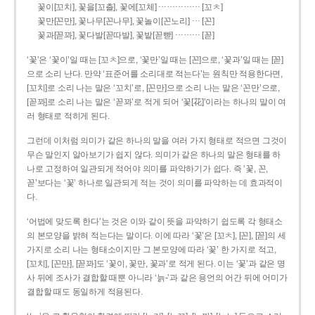
……………
꽃이[꼬치], 꽃을[꼬츨], 꽃에[꼬체]
[꼬ㅊ]
…
꽃만[꼰만], 꽃나무[꼰나무], 꽃놀이[꼰노리]
[꼰]
………
꽃과[꼳꽈], 꽃다발[꼳따발], 꽃밭[꼳빧]
[꼳]
‘꽃’은 ‘꽃이’일 때는 [꼬ㅊ]으로, ‘꽃만’일 때는 [꼰]으로, ‘꽃과’일 때는 [꼳]
으로 소리 난다. 만약 ‘표준어를 소리대로 적는다’는 원칙만 적용한다면,
[꼬치]로 소리 나는 말은 ‘꼬치’로, [꼰만]으로 소리 나는 말은 ‘꼰만’으로,
[꼳꽈]로 소리 나는 말은 ‘꼳꽈’로 적게 되어 ‘꽃[花]’이라는 하나의 말이 여
러 형태로 적히게 된다.
그런데 이처럼 의미가 같은 하나의 말을 여러 가지 형태로 적으면 그것이
무슨 말인지 알아보기가 쉽지 않다. 의미가 같은 하나의 말은 형태를 하
나로 고정하여 일관되게 적어야 의미를 파악하기가 쉽다. 즉 ‘꽃, 꼰,
꼳’보다는 ‘꽃’ 하나로 일관되게 적는 것이 의미를 파악하는 데 효과적이
다.
‘어법에 맞도록 한다’는 것은 이와 같이 뜻을 파악하기 쉽도록 각 형태소
의 본모양을 밝혀 적는다는 말이다. 이에 따라 ‘꽃’은 [꼬ㅊ], [꼰], [꼳]의 세
가지로 소리 나는 형태소이지만 그 본모양에 따라 ‘꽃’ 한 가지로 적고,
[꼬치], [꼰만], [꼳꽈]도 ‘꽃이, 꽃만, 꽃과’로 적게 된다. 이는 ‘꽃’과 같은 명
사 뒤에 조사가 결합할 때뿐 아니라 ‘늙-’과 같은 용언의 어간 뒤에 어미가
결합할 때도 동일하게 적용된다.