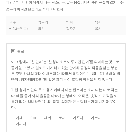
다만, ‘ㄱ, ㅂ’ 받침 뒤에서 나는 된소리는, 같은 음절이나 비슷한 음절이 겹쳐 나는
경우가 아니면 된소리로 적지 아니한다.
국수
깍두기
딱지
색시
싹둑(~싹둑)
법석
갑자기
몹시
해설
이 조항에서 ‘한 단어’는 ‘한 형태소로 이루어진 단어’를 의미하는 것으로
풀이할 수 있다. 실제로 예시하고 있는 단어와 규정의 적용을 받는 부분
은 모두 하나의 형태소 내부이다. 따라서 복합어인 ‘눈곱[눈꼽], 발바닥[발
빠닥], 잠자리[잠짜리]’와 같은 표기는 이 조항의 적용을 받지 않는다.
1. 한 형태소 안의 두 모음 사이에서 나는 된소리는 소리 나는 대로 적는
다. 예를 들어 새의 울음을 나타내는 형태소 ‘소쩍’은 ‘솟적’으로 적을 이
유가 없다. 왜냐하면 ‘솟’과 ‘적’이 의미가 있는 형태소가 아니기 때문이
다.
어깨
오빠
새끼
토끼
가꾸다
기쁘다
아끼다