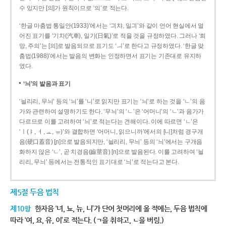
수 있지만 [의]가 원칙이므로 ‘의’로 적는다.
‘한글 마춤법 통일안(1933)’에서는 ‘긔챠, 일긔’와 같이 언어 현실에서 멀
어진 표기를 ‘기차(汽車), 일기(日氣)’로 적을 것을 규정하였다. 그러나 ‘희
망, 주의’는 [의]로 발음되므로 표기도 ‘ㅢ’로 한다고 규정하였다. ‘한글 맞
춤법(1988)’에서는 발음의 변화는 인정하면서 표기는 기존대로 유지하
였다.
‘늬’의 발음과 표기
‘늴리리, 무늬’ 등의 ‘늬’를 ‘니’로 읽지만 표기는 ‘늬’로 하는 것을 ‘ㄴ’의 음
가와 관련하여 설명하기도 한다. ‘무늬’의 ‘ㄴ’은 ‘어머니’의 ‘ㄴ’과 음가가
다르므로 이를 고려하여 ‘늬’로 적는다는 견해이다. 이에 따르면 ‘ㄴ’은
‘ㅣ(ㅑ, ㅕ, ㅛ, ㅠ)’와 결합하면 ‘어머니, 읽으니까’에서의 [니]처럼 경구개
음(硬口蓋音) [ɲ]으로 발음되지만, ‘늴리리, 무늬’ 등의 ‘늬’에서는 구개음
화하지 않은 ‘ㄴ’, 곧 치경음(齒莖音) [n]으로 발음된다. 이를 고려하여 ‘늴
리리, 무늬’ 등에서는 전통적인 표기대로 ‘늬’로 적는다고 본다.
제5절 두음 법칙
제10항
한자음 ‘녀, 뇨, 뉴, 니’가 단어 첫머리에 올 적에는, 두음 법칙에
따라 ‘여, 요, 유, 이’로 적는다. (ㄱ을 취하고, ㄴ을 버림.)