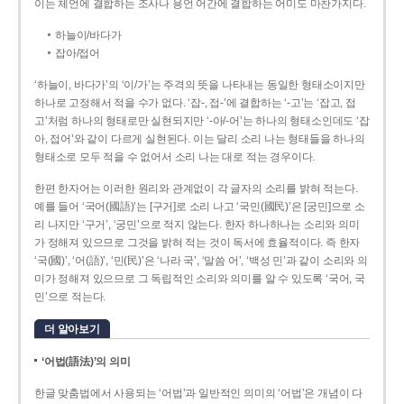
이는 체언에 결합하는 조사나 용언 어간에 결합하는 어미도 마찬가지다.
하늘이/바다가
잡아/접어
‘하늘이, 바다가’의 ‘이/가’는 주격의 뜻을 나타내는 동일한 형태소이지만
하나로 고정해서 적을 수가 없다. ‘잡-, 접-’에 결합하는 ‘-고’는 ‘잡고, 접
고’처럼 하나의 형태로만 실현되지만 ‘-아/-어’는 하나의 형태소인데도 ‘잡
아, 접어’와 같이 다르게 실현된다. 이는 달리 소리 나는 형태들을 하나의
형태소로 모두 적을 수 없어서 소리 나는 대로 적는 경우이다.
한편 한자어는 이러한 원리와 관계없이 각 글자의 소리를 밝혀 적는다.
예를 들어 ‘국어(國語)’는 [구거]로 소리 나고 ‘국민(國民)’은 [궁민]으로 소
리 나지만 ‘구거’, ‘궁민’으로 적지 않는다. 한자 하나하나는 소리와 의미
가 정해져 있으므로 그것을 밝혀 적는 것이 독서에 효율적이다. 즉 한자
‘국(國)’, ‘어(語)’, ‘민(民)’은 ‘나라 국’, ‘말씀 어’, ‘백성 민’과 같이 소리와 의
미가 정해져 있으므로 그 독립적인 소리와 의미를 알 수 있도록 ‘국어, 국
민’으로 적는다.
더 알아보기
‘어법(語法)’의 의미
한글 맞춤법에서 사용되는 ‘어법’과 일반적인 의미의 ‘어법’은 개념이 다