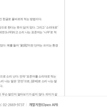
인 한글로 올바르게 적는 방법이다.
으로 한다는 뜻이 담겨 있다. 그리고 ‘소리대로’
. 예를 들어 ‘꽃[花]’이란 단어는 쓰이는 환경
 [꼳]으로 소리 난다. 만약 ‘표준어를 소리대로 적는
다.
 무슨 말인지 알아보기가 쉽지 않다. 의미가 같
쉽다. 즉 ‘꽃, 꼰, 꼳’보다는 ‘꽃’ 하나로 일관
: 02-2669-9737
개발지원(Open API)