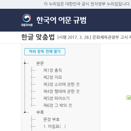
이 누리집은 대한민국 공식 전자정부 누리집입니다.
한글 맞춤법
[시행 2017. 3. 28.] 문화체육관광부 고시 제2
하위 항목 전체 열기
본문
제1장 총칙
제2장 자모
제3장 소리에 관한 것
제4장 형태에 관한 것
제5장 띄어쓰기
북
제6장 그 밖의 것
부록
문장 부호
1. 마침표( . )