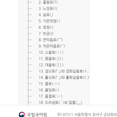
2. 물음표(?)
3. 느낌표(!)
4. 쉼표(,)
5. 가운뎃점(·)
6. 쌍점(:)
7. 빗금(/)
8. 큰따옴표(“ ”)
9. 작은따옴표(‘ ’)
10. 소괄호( ( ) )
11. 중괄호( { } )
12. 대괄호( [ ] )
13. 겹낫표(『 』)와 겹화살괄호(≪ ≫)
14. 홑낫표(「 」)와 홑화살괄호(< >)
15. 줄표( ― )
16. 붙임표(-)
17. 물결표( ~ )
18. 드러냄표( ˙ )와 밑줄(__)
19. 숨김표( O, X )
우) 07511 서울특별시 강서구 금낭화로 
20. 빠짐표( □ )