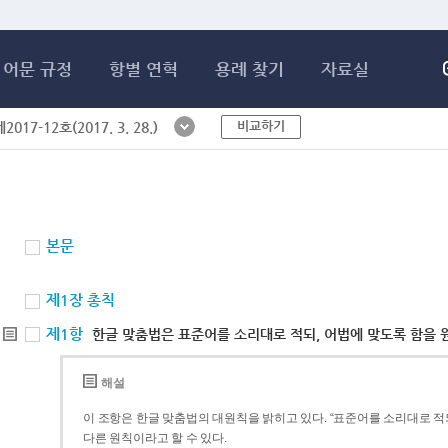
메인콘텐츠 바로가기
어문 규정
항별 연혁
용례 찾기
자료실
비교하기
017-12호(2017. 3. 28.)
본문
제1장 총칙
제1항
한글 맞춤법은 표준어를 소리대로 적되, 어법에 맞도록 함을 
해설
이 조항은 한글 맞춤법의 대원칙을 밝히고 있다. “표준어를 소리대로 적되
다른 원칙이라고 할 수 있다.