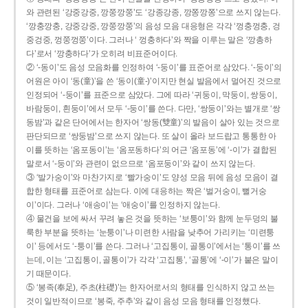
와 관련된 ‘강중강중, 깡쭝깡쭝’도 ‘강종강종, 깡쫑깡쫑’으로 쓰지 않는다.
‘깡충깡충, 강중강중, 깡쭝깡쭝’의 음성 모음 대응형은 각각 ‘껑충껑충, 겅
중겅중, 껑쭝껑쭝’이다. 그러나 ‘ 껑충하다’와 짝을 이루는 말은 ‘깡총하
다’로서 ‘깡충하다’가 오히려 비표준어이다.
② ‘-동이’도 음성 모음화를 인정하여 ‘-둥이’를 표준어로 삼았다. ‘-둥이’의
어원은 아이 ‘동(童)’을 쓴 ‘동이(童-)’이지만 현실 발음에서 멀어진 것으로
인정되어 ‘-둥이’를 표준으로 삼았다. 그에 따라 ‘귀둥이, 막둥이, 쌍둥이,
바람둥이, 흰둥이’에서 모두 ‘-둥이’를 쓴다. 다만, ‘쌍둥이’와는 별개로 ‘쌍
동밤’과 같은 단어에서는 한자어 ‘쌍동(雙童)’의 발음이 살아 있는 것으로
판단되므로 ‘쌍둥밤’으로 쓰지 않는다. 또 살이 올라 보드랍고 통통한 아
이를 뜻하는 ‘옴포동이’는 ‘옴포동하다’의 어근 ‘옴포동’에 ‘-이’가 결합된
말로서 ‘-둥이’와 관련이 없으므로 ‘옴포둥이’와 같이 쓰지 않는다.
③ ‘발가숭이’와 마찬가지로 ‘빨가숭이’도 양성 모음 뒤에 음성 모음이 결
합한 형태를 표준어로 삼는다. 이에 대응하는 짝은 ‘벌거숭이, 뻘거숭
이’이다. 그러나 ‘애송이’는 ‘애숭이’를 인정하지 않는다.
④ 물건을 보에 싸서 꾸려 놓은 것을 뜻하는 ‘보퉁이’와 함께 눈두덩의 불
룩한 부분을 뜻하는 ‘눈퉁이’나 미련한 사람을 낮추어 가리키는 ‘미련퉁
이’ 등에서도 ‘-퉁이’를 쓴다. 그러나 ‘고집통이, 골통이’에서는 ‘통이’를 쓰
는데, 이는 ‘고집통이, 골통이’가 각각 ‘고집통’, ‘골통’에 ‘-이’가 붙은 말이
기 때문이다.
⑤ ‘봉족(奉足), 주초(柱礎)’는 한자어로서의 형태를 인식하지 않고 쓰는
것이 일반적이므로 ‘봉죽, 주추’와 같이 음성 모음 형태를 인정했다.