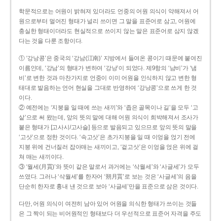
학문적으로는 어원이 밝혀져 있더라도 언중의 어원 의식이 약해져서 어
원으로부터 멀어진 형태가 널리 쓰이면 그 말을 표준어로 삼고, 어원에
충실한 형태이더라도 현실적으로 쓰이지 않는 말은 표준어로 삼지 않겠
다는 것을 다룬 조항이다.
① ‘강낭콩’은 중국의 ‘강남(江南)’ 지방에서 들여온 콩이기 때문에 붙여진
이름인데, ‘강남’의 형태가 변하여 ‘강낭’이 되었다. 제9항의 ‘남비’가 ‘냄
비’로 변한 것과 마찬가지로 언중이 이미 어원을 인식하지 않고 변한 형
태대로 발음하는 언어 현실을 그대로 반영하여 ‘강낭콩’으로 쓰게 한 것
이다.
② 예전에는 ‘지붕을 일 때에 쓰는 새끼’와 ‘좁은 골목이나 길’을 모두 ‘고
샅’으로 써 왔는데, 앞의 뜻의 말에 대해 어원 의식이 희박해져서 조사가
붙은 형태가 [고사시/고사슬] 등으로 발음되고 있으므로 앞의 뜻의 말을
‘고삿’으로 정한 것이다. ‘속고삿’은 초가지붕을 일 때 이엉을 얹기 전에
지붕 위에 건너질러 잡아매는 새끼이고, ‘겉고삿’은 이엉을 얹은 위에 걸
쳐 매는 새끼이다.
③ ‘월세(月貰)’와 뜻이 같은 말로서 과거에는 ‘삭월세’와 ‘사글세’가 모두
쓰였다. 그러나 ‘삭월세’를 한자어 ‘朔月貰’로 보는 것은 ‘사글세’의 음을
단순히 한자로 흉내 낸 것으로 보아 ‘사글세’만을 표준으로 삼은 것이다.
다만, 어원 의식이 여전히 남아 있어 어원을 의식한 형태가 쓰이는 것들
은 그 짝이 되는 비어원적인 형태보다 더 우선적으로 표준어 자격을 주도