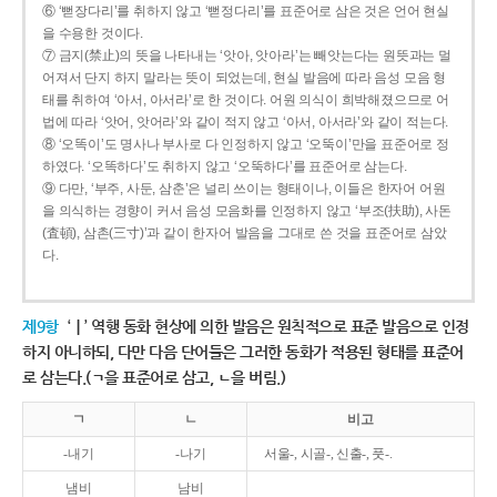
⑥ ‘뻗장다리’를 취하지 않고 ‘뻗정다리’를 표준어로 삼은 것은 언어 현실
을 수용한 것이다.
⑦ 금지(禁止)의 뜻을 나타내는 ‘앗아, 앗아라’는 빼앗는다는 원뜻과는 멀
어져서 단지 하지 말라는 뜻이 되었는데, 현실 발음에 따라 음성 모음 형
태를 취하여 ‘아서, 아서라’로 한 것이다. 어원 의식이 희박해졌으므로 어
법에 따라 ‘앗어, 앗어라’와 같이 적지 않고 ‘아서, 아서라’와 같이 적는다.
⑧ ‘오똑이’도 명사나 부사로 다 인정하지 않고 ‘오뚝이’만을 표준어로 정
하였다. ‘오똑하다’도 취하지 않고 ‘오뚝하다’를 표준어로 삼는다.
⑨ 다만, ‘부주, 사둔, 삼춘’은 널리 쓰이는 형태이나, 이들은 한자어 어원
을 의식하는 경향이 커서 음성 모음화를 인정하지 않고 ‘부조(扶助), 사돈
(査頓), 삼촌(三寸)’과 같이 한자어 발음을 그대로 쓴 것을 표준어로 삼았
다.
제9항
‘ㅣ’ 역행 동화 현상에 의한 발음은 원칙적으로 표준 발음으로 인정
하지 아니하되, 다만 다음 단어들은 그러한 동화가 적용된 형태를 표준어
로 삼는다.(ㄱ을 표준어로 삼고, ㄴ을 버림.)
ㄱ
ㄴ
비고
-내기
-나기
서울-, 시골-, 신출-, 풋-.
냄비
남비