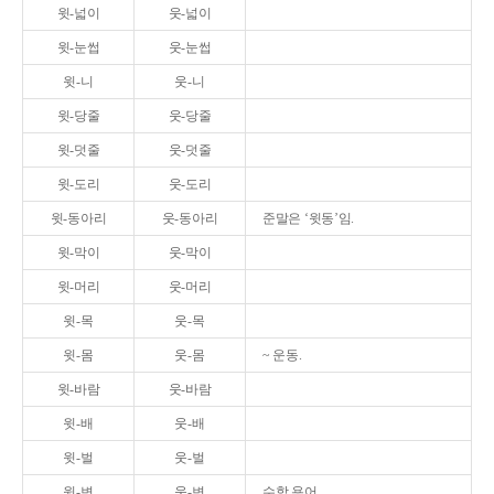
윗-넓이
웃-넓이
윗-눈썹
웃-눈썹
윗-니
웃-니
윗-당줄
웃-당줄
윗-덧줄
웃-덧줄
윗-도리
웃-도리
윗-동아리
웃-동아리
준말은 ‘윗동’임.
윗-막이
웃-막이
윗-머리
웃-머리
윗-목
웃-목
윗-몸
웃-몸
~ 운동.
윗-바람
웃-바람
윗-배
웃-배
윗-벌
웃-벌
윗-변
웃-변
수학 용어.