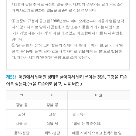
제3항과 같은 취지로 규정한 말들이나, 제3항의 경우와는 달리 거센소리
가 예사소리로 변화한 말들을 표준어로 삼은 경우이다.
① 표준어 규정이 공표된 1988년보다 이미 오래전부터 이름이 얼른 생각
나지 않거나 바로 말하기 곤란한 사람 또는 사물을 가리키는 대명사로
‘거시키’보다는 ‘거시기’가 더 널리 쓰였고 이 조항에서 이를 다시 확인한
것이다.
② ‘푼’은 한자 ‘分’의 고어 발음의 잔재이다. 현대 국어의 ‘할, 푼, 리’나 ‘땡
전 한 푼’ 등에 ‘푼’이 남아 있으나 한자어로 읽을 때에는 ‘분’으로 발음한
다. 따라서 시계의 ‘분침’은 ‘푼침’으로 쓰지 않는다.
제5항
어원에서 멀어진 형태로 굳어져서 널리 쓰이는 것은, 그것을 표준
어로 삼는다.(ㄱ을 표준어로 삼고, ㄴ을 버림.)
ㄱ
ㄴ
비고
강낭-콩
강남-콩
고삿
고샅
겉~, 속~.
사글-세
삭월-세
‘월세’는 표준어임.
울력-성당
위력-성당
떼를 지어서 으르고 협박하는 일.