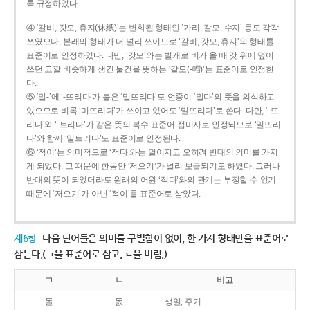
록 규정하였다.
④ ‘갈비, 갓모, 휴지(休紙)’는 변화된 형태인 ‘가리, 갈모, 수지’ 등도 각각
쓰였으나, 본래의 형태가 더 널리 쓰이므로 ‘갈비, 갓모, 휴지’의 형태를
표준어로 인정하였다. 다만, ‘갓모’와는 별개로 비가 올 때 갓 위에 덮어
쓰던 고깔 비슷하게 생긴 물건을 뜻하는 ‘갈모(-帽)’는 표준어로 인정한
다.
⑤ ‘밀-’에 ‘-뜨리다’가 붙은 ‘밀뜨리다’도 언중이 ‘밀다’의 뜻을 의식하고
있으므로 비록 ‘미뜨리다’가 쓰이고 있어도 ‘밀뜨리다’로 쓴다. 다만, ‘-뜨
리다’와 ‘-트리다’가 같은 뜻의 복수 표준어 접미사로 인정되므로 ‘밀뜨리
다’와 함께 ‘밀트리다’도 표준어로 인정된다.
⑥ ‘적이’는 의미적으로 ‘적다’와는 멀어지고 오히려 반대의 의미를 가지
게 되었다. 그 때문에 한동안 ‘저으기’가 널리 보급되기도 하였다. 그러나
반대의 뜻이 되었더라도 원래의 어원 ‘적다’와의 관계는 부정할 수 없기
때문에 ‘저으기’가 아닌 ‘적이’를 표준어로 삼았다.
제6항
다음 단어들은 의미를 구별함이 없이, 한 가지 형태만을 표준어로
삼는다.(ㄱ을 표준어로 삼고, ㄴ을 버림.)
ㄱ
ㄴ
비고
돌
돐
생일, 주기.