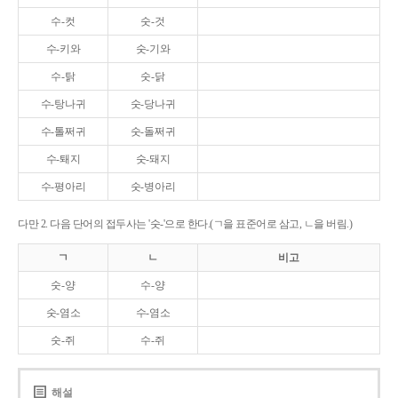
수-컷
숫-것
수-키와
숫-기와
수-탉
숫-닭
수-탕나귀
숫-당나귀
수-톨쩌귀
숫-돌쩌귀
수-퇘지
숫-돼지
수-평아리
숫-병아리
다만 2. 다음 단어의 접두사는 '숫-'으로 한다.(ㄱ을 표준어로 삼고, ㄴ을 버림.)
ㄱ
ㄴ
비고
숫-양
수-양
숫-염소
수-염소
숫-쥐
수-쥐
해설