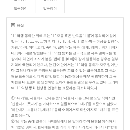
발목쟁이
발목장이
해설
‘ㅣ’ 역행 동화란 뒤에 오는 ‘ㅣ’ 모음 혹은 반모음 ‘ㅣ[j]’에 동화되어 앞에
있는 ‘ㅏ, ㅓ, ㅗ, ㅜ, ㅡ’가 각각 ‘ㅐ, ㅔ, ㅚ, ㅟ, ㅣ’로 바뀌는 현상을 말한다.
가령, ‘아비, 어미, 고기, 죽이다, 끓이다’는 자주 [애비], [에미], [괴기], [쥐기
다], [끼리다]로 발음된다. ‘ㅣ’ 역행 동화는 전국적으로 자주 일어나는 현
상이다. 체언에 조사가 붙은 ‘밥이’를 [배비]와 같이 발음하는 경우는 일부
지역에 국한되어 있으나, 한 단어 안에서는 ‘ㅣ’ 역행 동화가 자주 일어난
다. 그러나 대부분 주의해서 발음하면 피할 수 있는 발음이므로 그 동화
형을 표준어로 삼기 어렵다. 또한 이 동화 현상은 매우 광범위하여 그 동
화형을 다 표준어로 인정하면 오히려 혼란을 일으킬 우려도 있다. 그리하
여 ‘ㅣ’ 역행 동화 현상을 인정하는 표준어는 최소화하였다.
① ‘-나기’는, 서울에서 났다는 뜻의 ‘서울나기’는 그대로 쓰임 직하지만
‘신출나기, 풋나기’는 어색하므로 일률적으로 ‘-내기’를 표준으로 삼았다.
‘여간내기, 보통내기, 새내기’ 등의 어휘에서도 마찬가지로 ‘-내기’를 표준
으로 삼는다.
② ‘남비’는 종래 일본어 ‘나베[鍋]’에서 온 말이라 하여 원형을 의식해서
처리했던 것이나, 현대에는 어원 의식이 거의 사라졌다. 따라서 제5항에