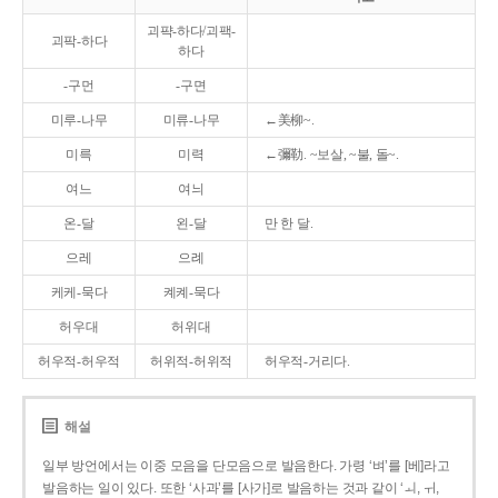
괴퍅-하다/괴팩-
괴팍-하다
하다
-구먼
-구면
미루-나무
미류-나무
←美柳~.
미륵
미력
←彌勒. ~보살, ~불, 돌~.
여느
여늬
온-달
왼-달
만 한 달.
으레
으례
케케-묵다
켸켸-묵다
허우대
허위대
허우적-허우적
허위적-허위적
허우적-거리다.
해설
일부 방언에서는 이중 모음을 단모음으로 발음한다. 가령 ‘벼’를 [베]라고
발음하는 일이 있다. 또한 ‘사과’를 [사가]로 발음하는 것과 같이 ‘ㅚ, ㅟ,