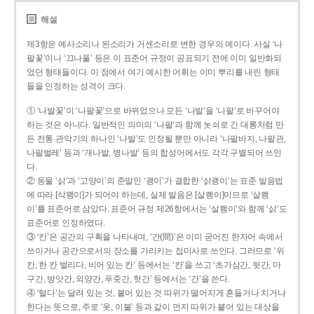
해설
제3항은 예사소리나 된소리가 거센소리로 변한 경우의 예이다. 사실 ‘나
팔꽃’이나 ‘끄나풀’ 등은 이 표준어 규정이 공표되기 전에 이미 일반화되
었던 형태들이다. 이 점에서 여기 예시한 어휘는 이미 뿌리를 내린 형태
들을 인정하는 성격이 크다.
① ‘나발꽃’이 ‘나팔꽃’으로 바뀌었으나 모든 ‘나발’을 ‘나팔’로 바꾸어야
하는 것은 아니다. 일반적인 의미의 ‘나팔’과 함께 놋쇠로 긴 대롱처럼 만
든 전통 관악기의 하나인 ‘나발’도 인정될 뿐만 아니라 ‘나팔바지, 나팔관,
나팔벌레’ 등과 ‘개나발, 병나발’ 등의 합성어에서도 각각 구별되어 쓰인
다.
② 동물 ‘삵’과 ‘고양이’의 준말인 ‘괭이’가 결합한 ‘삵괭이’는 표준 발음법
에 따라 [삭꽹이]가 되어야 하는데, 실제 발음은 [살쾡이]이므로 ‘살쾡
이’를 표준어로 삼았다. 표준어 규정 제26항에서는 ‘살쾡이’와 함께 ‘삵’도
표준어로 인정하였다.
③ ‘칸’은 공간의 구획을 나타내며, ‘간(間)’은 이미 굳어진 한자어 속에서
쓰이거나 공간으로서의 장소를 가리키는 접미사로 쓰인다. 그러므로 ‘위
칸, 한 칸 벌리다, 비어 있는 칸’ 등에서는 ‘칸’을 쓰고 ‘초가삼간, 뒷간, 마
구간, 방앗간, 외양간, 푸줏간, 헛간’ 등에서는 ‘간’을 쓴다.
④ ‘털다’는 달려 있는 것, 붙어 있는 것 따위가 떨어지게 흔들거나 치거나
한다는 뜻으로, 주로 ‘옷, 이불’ 등과 같이 먼지 따위가 붙어 있는 대상을