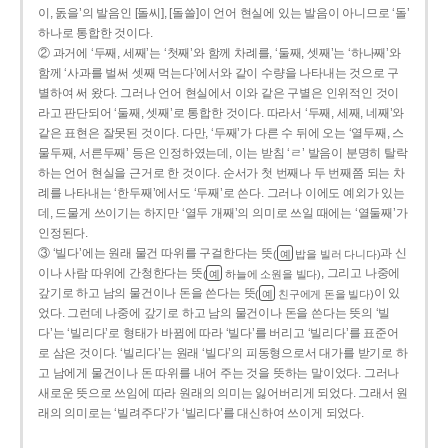
이, 돐을’의 발음인 [돌씨], [돌쓸]이 언어 현실에 있는 발음이 아니므로 ‘돌’
하나로 통합한 것이다.
② 과거에 ‘두째, 세째’는 ‘첫째’와 함께 차례를, ‘둘째, 셋째’는 ‘하나째’와
함께 ‘사과를 벌써 셋째 먹는다’에서와 같이 수량을 나타내는 것으로 구
별하여 써 왔다. 그러나 언어 현실에서 이와 같은 구별은 인위적인 것이
라고 판단되어 ‘둘째, 셋째’로 통합한 것이다. 따라서 ‘두째, 세째, 네째’와
같은 표현은 잘못된 것이다. 다만, ‘두째’가 다른 수 뒤에 오는 ‘열두째, 스
물두째, 서른두째’ 등은 인정하였는데, 이는 받침 ‘ㄹ’ 발음이 분명히 탈락
하는 언어 현실을 근거로 한 것이다. 순서가 첫 번째나 두 번째쯤 되는 차
례를 나타내는 ‘한두째’에서도 ‘두째’로 쓴다. 그러나 이에도 예외가 있는
데, 드물게 쓰이기는 하지만 ‘열두 개째’의 의미로 쓰일 때에는 ‘열둘째’가
인정된다.
③ ‘빌다’에는 원래 물건 따위를 구걸한다는 뜻
과 신
(
밥을 빌러 다니다)
예
이나 사람 따위에 간청한다는 뜻
, 그리고 나중에
(
하늘에 소원을 빌다)
예
갚기로 하고 남의 물건이나 돈을 쓴다는 뜻
이 있
(
친구에게 돈을 빌다)
예
었다. 그런데 나중에 갚기로 하고 남의 물건이나 돈을 쓴다는 뜻의 ‘빌
다’는 ‘빌리다’로 형태가 바뀜에 따라 ‘빌다’를 버리고 ‘빌리다’를 표준어
로 삼은 것이다. ‘빌리다’는 원래 ‘빌다’의 피동형으로서 대가를 받기로 하
고 남에게 물건이나 돈 따위를 내어 주는 것을 뜻하는 말이었다. 그러나
새로운 뜻으로 쓰임에 따라 원래의 의미는 잃어버리게 되었다. 그래서 원
래의 의미로는 ‘빌려주다’가 ‘빌리다’를 대신하여 쓰이게 되었다.