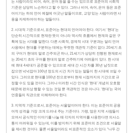
는 사람이라도 비어, 속어, 은어 등을 쓸 수는 있으므로 표준어의 사회적
기준은 상당히 느슨하다고 할 수 있다. 그러나 비어, 속어, 은어 등은 표준
어이기는 하되 언어 예절에 어긋난 말들이므로, 교양 있는 사람이라면 사
용을 자제하여야 하는 말들이다.
2. 시대적 기준으로서, 표준어는 현대의 언어여야 한다. 여기서 ‘현대’는
단순히 시간적으로 현재란 뜻이 아니라 역사적 흐름에서 현재와 같은 구
획에 있는 시대를 말한다. 다른 사회적, 경제적 시대 구분과는 달리 언어
사용에서 현대를 구분하는 데에는 뚜렷한 객관적 기준이 없다. 20세기 초
의 구어가 현대의 말로 간주되곤 하나, 21세기가 상당히 진행된 현재로서
는 20세기 초의 구어를 현대의 말로 간주하기에 어려움이 있다. 한 시대
에 최대 4세대가 공존할 수 있으므로 세대 간 시간 차를 30년 남짓으로
잡으면 넉넉잡아 100년 정도의 시간 차가 있는 말들이 한 시대에 쓰일 수
있다. 그러므로 현대를 100년 전으로부터 현재 시점까지의 기간으로 규
정할 수도 있을 것이다. 그러나 이러한 시간 인식은 ‘현대’ 개념의 모호함
때문에 편의상 행할 수 있는 것일 뿐 객관적인 것은 아니다. ‘현대’는 국어
언중들의 직관으로 이해하여야 한다.
3. 지역적 기준으로서, 표준어는 서울말이어야 한다. 이는 표준어의 공용
어적 성격을 가장 크게 드러내 주는 기준이다. 가령, 많은 지역 사람들이
모여서 공식적인 이야기를 나눌 때 각자의 지역어를 사용한다면 의사소
통이 어려워질 수 있는데, 이를 방지하기 위해 표준어의 조건으로 서울말
을 제시한 것이다. 물론 서울말이라도 비표준적인 요소가 있다. “나두 간