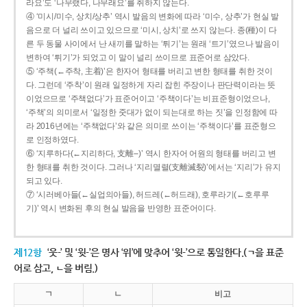
라요’도 ‘나무랬다, 나무래요’를 취하지 않는다.
④ ‘미시/미수, 상치/상추’ 역시 발음의 변화에 따라 ‘미수, 상추’가 현실 발
음으로 더 널리 쓰이고 있으므로 ‘미시, 상치’로 쓰지 않는다. 종(種)이 다
른 두 동물 사이에서 난 새끼를 말하는 ‘튀기’는 원래 ‘트기’였으나 발음이
변하여 ‘튀기’가 되었고 이 말이 널리 쓰이므로 표준어로 삼았다.
⑤ ‘주책(←주착, 主着)’은 한자어 형태를 버리고 변한 형태를 취한 것이
다. 그런데 ‘주착’이 원래 일정하게 자리 잡힌 주장이나 판단력이라는 뜻
이었으므로 ‘주책없다’가 표준어이고 ‘주책이다’는 비표준형이었으나,
‘주책’의 의미로서 ‘일정한 줏대가 없이 되는대로 하는 짓’을 인정함에 따
라 2016년에는 ‘주책없다’와 같은 의미로 쓰이는 ‘주책이다’를 표준형으
로 인정하였다.
⑥ ‘지루하다(←지리하다, 支離--)’ 역시 한자어 어원의 형태를 버리고 변
한 형태를 취한 것이다. 그러나 ‘지리멸렬(支離滅裂)’에서는 ‘지리’가 유지
되고 있다.
⑦ ‘시러베아들(←실업의아들), 허드레(←허드래), 호루라기(←호루루
기)’ 역시 변화된 후의 현실 발음을 반영한 표준어이다.
제12항
‘웃-’ 및 ‘윗-’은 명사 ‘위’에 맞추어 ‘윗-’으로 통일한다.(ㄱ을 표준
어로 삼고, ㄴ을 버림.)
ㄱ
ㄴ
비고