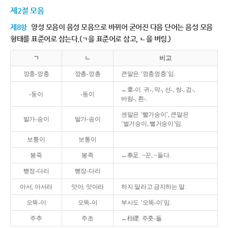
제2절 모음
제8항
양성 모음이 음성 모음으로 바뀌어 굳어진 다음 단어는 음성 모음
형태를 표준어로 삼는다.(ㄱ을 표준어로 삼고, ㄴ을 버림.)
ㄱ
ㄴ
비고
깡충-깡충
깡총-깡총
큰말은 ‘껑충껑충’임.
←童-이. 귀-, 막-, 선-, 쌍-, 검-,
-둥이
-동이
바람-, 흰-.
센말은 ‘빨가숭이’, 큰말은
발가-숭이
발가-송이
‘벌거숭이, 뻘거숭이’임.
보퉁이
보통이
봉죽
봉족
←奉足. ~꾼, ~들다.
뻗정-다리
뻗장-다리
아서, 아서라
앗아, 앗아라
하지 말라고 금지하는 말.
오뚝-이
오똑-이
부사도 ‘오뚝-이’임.
주추
주초
←柱礎. 주춧-돌.