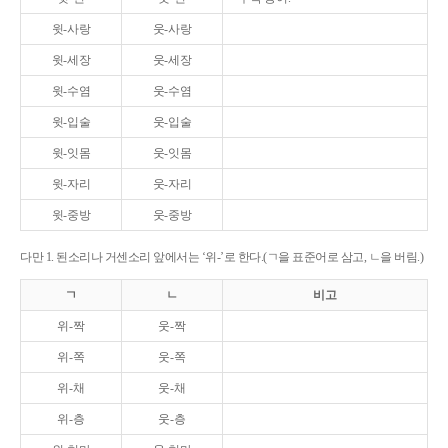
윗-사랑
웃-사랑
윗-세장
웃-세장
윗-수염
웃-수염
윗-입술
웃-입술
윗-잇몸
웃-잇몸
윗-자리
웃-자리
윗-중방
웃-중방
다만 1. 된소리나 거센소리 앞에서는 ‘위-’로 한다.(ㄱ을 표준어로 삼고, ㄴ을 버림.)
ㄱ
ㄴ
비고
위-짝
웃-짝
위-쪽
웃-쪽
위-채
웃-채
위-층
웃-층