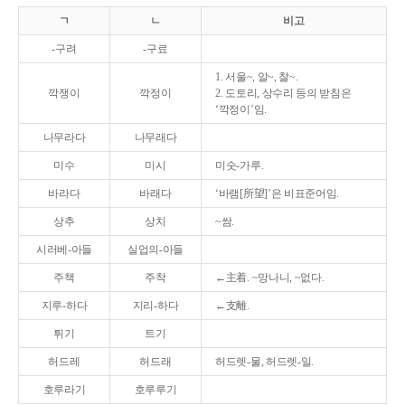
ㄱ
ㄴ
비고
-구려
-구료
1. 서울~, 알~, 찰~.
깍쟁이
깍정이
2. 도토리, 상수리 등의 받침은
‘깍정이’임.
나무라다
나무래다
미수
미시
미숫-가루.
바라다
바래다
‘바램[所望]’은 비표준어임.
상추
상치
~쌈.
시러베-아들
실업의-아들
주책
주착
←主着. ~망나니, ~없다.
지루-하다
지리-하다
←支離.
튀기
트기
허드레
허드래
허드렛-물, 허드렛-일.
호루라기
호루루기