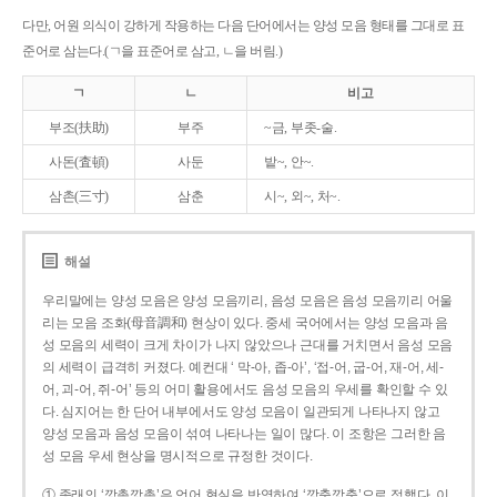
다만, 어원 의식이 강하게 작용하는 다음 단어에서는 양성 모음 형태를 그대로 표
준어로 삼는다.(ㄱ을 표준어로 삼고, ㄴ을 버림.)
ㄱ
ㄴ
비고
부조(扶助)
부주
~금, 부좃-술.
사돈(査頓)
사둔
밭~, 안~.
삼촌(三寸)
삼춘
시~, 외~, 처~.
해설
우리말에는 양성 모음은 양성 모음끼리, 음성 모음은 음성 모음끼리 어울
리는 모음 조화(母音調和) 현상이 있다. 중세 국어에서는 양성 모음과 음
성 모음의 세력이 크게 차이가 나지 않았으나 근대를 거치면서 음성 모음
의 세력이 급격히 커졌다. 예컨대 ‘ 막-아, 좁-아’, ‘접-어, 굽-어, 재-어, 세-
어, 괴-어, 쥐-어’ 등의 어미 활용에서도 음성 모음의 우세를 확인할 수 있
다. 심지어는 한 단어 내부에서도 양성 모음이 일관되게 나타나지 않고
양성 모음과 음성 모음이 섞여 나타나는 일이 많다. 이 조항은 그러한 음
성 모음 우세 현상을 명시적으로 규정한 것이다.
① 종래의 ‘깡총깡총’은 언어 현실을 반영하여 ‘깡충깡충’으로 정했다. 이