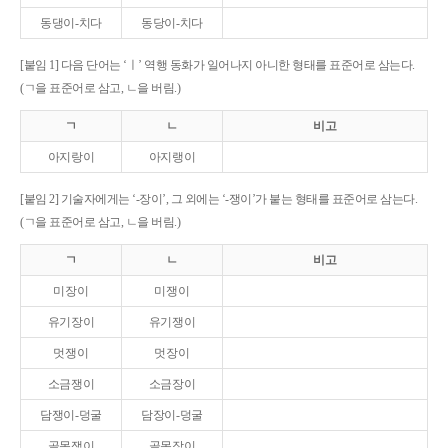
동댕이-치다
동당이-치다
[붙임 1] 다음 단어는 ‘ㅣ’ 역행 동화가 일어나지 아니한 형태를 표준어로 삼는다.
(ㄱ을 표준어로 삼고, ㄴ을 버림.)
ㄱ
ㄴ
비고
아지랑이
아지랭이
[붙임 2] 기술자에게는 ‘-장이’, 그 외에는 ‘-쟁이’가 붙는 형태를 표준어로 삼는다.
(ㄱ을 표준어로 삼고, ㄴ을 버림.)
ㄱ
ㄴ
비고
미장이
미쟁이
유기장이
유기쟁이
멋쟁이
멋장이
소금쟁이
소금장이
담쟁이-덩굴
담장이-덩굴
골목쟁이
골목장이