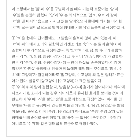
이 조항에서는 ‘암’과 ‘수’를 구별하여 쓸 때의 기본적 표준어는 ‘암’과
‘수’임을 분명히 밝혔다. ‘암’과 ‘수’는 역사적으로 ‘암ㅎ, 수ㅎ’과 같이
‘ㅎ’을 맨 마지막 음으로 가지고 있는 말이었으나 현대에 와서는 이러한
‘ㅎ’이 모두 떨어졌으므로 떨어진 형태를 기본적인 표준어로 규정하였다.
① ‘ㅎ’은 현대의 단어들에도 그 발음의 흔적이 많이 남아 있는데, 이
‘ㅎ’이 뒤의 예사소리와 결합하면 거센소리로 축약되는 일이 흔하여 이
조항에서 부가적으로 규정하였다. 즉 ‘암ㅎ’에 ‘개, 닭, 병아리’가 결합하
면 각각 ‘암캐, 암탉, 암평아리’가 되고 ‘수ㅎ’에 ‘개, 닭, 병아리’가 결합하
면 각각 ‘수캐, 수탉, 수평아리’가 되는 언어 현실을 존중하였다. 이러한
축약은 ‘다만 1’ 규정에서 언급한 예들에만 해당되는 것이므로 ‘암ㅎ, 수
ㅎ’에 ‘고양이’가 결합하더라도 ‘암고양이, 수고양이’와 같은 형태가 표준
어가 된다. 발음도 [암고양이], [수고양이]가 표준 발음이다.
② ‘수’와 뒤의 말이 결합할 때, 발음상 [ㄴ(ㄴ)] 첨가가 일어나거나 뒤의 예
사소리가 된소리가 되는 경우 사이시옷과 유사한 효과를 보이는 것이라
판단하여 ‘수’에 ‘ㅅ’을 붙인 ‘숫’을 표준어형으로 규정하였다. 이러한 경
우에는 ‘다만 2’ 규정에서 언급한 예들만 해당한다. ‘숫양, 숫염소’는 발음
이 [순냥], [순념소]이지 [수양], [수염소]가 아니므로 ‘수양, 수염소’와 같은
형태를 비표준어로 규정하였다. 또 ‘숫쥐’는 발음이 [숟쮜]이지 [수쥐]가
아니므로 ‘수쥐’와 같은 형태를 비표준어로 규정하였다.