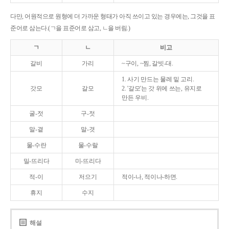
다만, 어원적으로 원형에 더 가까운 형태가 아직 쓰이고 있는 경우에는, 그것을 표
준어로 삼는다.(ㄱ을 표준어로 삼고, ㄴ을 버림.)
ㄱ
ㄴ
비고
갈비
가리
~구이, ~찜, 갈빗-대.
1. 사기 만드는 물레 밑 고리.
갓모
갈모
2. '갈모'는 갓 위에 쓰는, 유지로
만든 우비.
굴-젓
구-젓
말-곁
말-겻
물-수란
물-수랄
밀-뜨리다
미-뜨리다
적-이
저으기
적이-나, 적이나-하면.
휴지
수지
해설