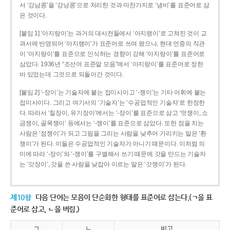
서 ‘강남콩’을 ‘강낭콩’으로 처리한 것과 마찬가지로 ‘냄비’를 표준어로 삼
은 것이다.
[붙임 1] ‘아지랑이’는 과거의 대사전들에서 ‘아지랭이’로 고쳐진 것이 교
과서에 반영되어 ‘아지랭이’가 표준어로 쓰여 왔으나, 현대 언중의 직관
이 ‘아지랑이’를 표준으로 인식하는 경향이 강해 ‘아지랑이’를 표준어로
삼았다. 1936년 “조선어 표준말 모음”에서 ‘아지랑이’를 표준어로 정한
바 있었는데 그것으로 되돌아간 것이다.
[붙임 2] ‘-장이’는 기술자에 붙는 접미사이고 ‘-쟁이’는 기타 어휘에 붙는
접미사이다. 그리고 여기서의 ‘기술자’는 ‘수공업적인 기술자’로 한정한
다. 따라서 ‘칠장이, 유기장이’에서는 ‘-장이’를 표준으로 삼고 ‘멋쟁이, 소
금쟁이, 골목쟁이’ 등에서는 ‘-쟁이’를 표준으로 삼았다. 또한 점을 치는
사람은 ‘점쟁이’가 되고 그림을 그리는 사람을 낮추어 가리키는 말은 ‘환
쟁이’가 된다. 이들은 수공업적인 기술자가 아니기 때문이다. 이처럼 의
미에 따라 ‘-장이’와 ‘-쟁이’를 구별해서 쓰기 때문에 갓을 만드는 기술자
는 ‘갓장이’, 갓을 쓴 사람을 낮잡아 이르는 말은 ‘갓쟁이’가 된다.
제10항
다음 단어는 모음이 단순화한 형태를 표준어로 삼는다.(ㄱ을 표
준어로 삼고, ㄴ을 버림.)
ㄱ
ㄴ
비고