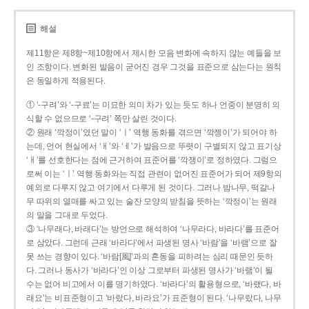
해설
제11항은 제8항~제10항에서 제시한 모음 변화에 속하지 않는 예들을 보
인 조항이다. 변화된 발음이 굳어진 경우 그것을 표준으로 삼는다는 원칙
은 동일하게 적용된다.
① ‘-구려’와 ‘-구료’는 미묘한 의미 차가 있는 듯도 하나 언중이 분명히 의
식할 수 없으므로 ‘-구려’ 쪽만 살린 것이다.
② 원래 ‘깍정이’였던 말이 ‘ㅣ’ 역행 동화를 겪으면 ‘깍젱이’가 되어야 하
는데, 언어 현실에서 ‘ㅐ’와 ‘ㅔ’가 발음으로 뚜렷이 구별되지 않고 표기상
‘ㅐ’를 선호한다는 점에 근거하여 표준어를 ‘깍쟁이’로 정하였다. 그럼으
로써 이는 ‘ㅣ’ 역행 동화와는 직접 관련이 없어진 표준어가 되어 제9항의
예외로 다루지 않고 여기에서 다루게 된 것이다. 그러나 밤나무, 떡갈나
무 따위의 열매를 싸고 있는 술잔 모양의 받침을 뜻하는 ‘깍정이’는 원래
의 말을 그대로 두었다.
③ ‘나무래다, 바래다’는 방언으로 해석하여 ‘나무라다, 바라다’를 표준어
로 삼았다. 그런데 근래 ‘바라다’에서 파생된 명사 ‘바람’을 ‘바램’으로 잘
못 쓰는 경향이 있다. ‘바람[風]’과의 혼동을 피하려는 심리 때문인 듯하
다. 그러나 동사가 ‘바라다’인 이상 그로부터 파생된 명사가 ‘바램’이 될
수는 없어 비고에서 이를 명기하였다. ‘바라다’의 활용형으로, ‘바랬다, 바
래요’는 비표준형이고 ‘바랐다, 바라요’가 표준형이 된다. ‘나무랐다, 나무