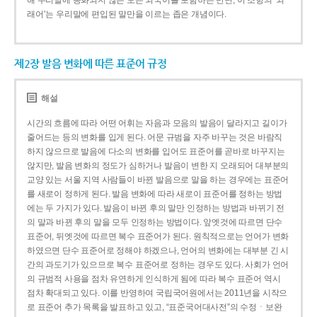
해 우리말에 동화되지 않은 모든 외국어를 포함하는 반면, 이 조항의 ‘외
래어’는 우리말에 편입된 말만을 이르는 좁은 개념이다.
제2장 발음 변화에 따른 표준어 규정
해설
시간의 흐름에 따라 어떤 어휘는 자음과 모음의 발음이 달라지고 길이가
줄어드는 등의 변화를 입게 된다. 어문 규범을 자주 바꾸는 것은 바람직
하지 않으므로 발음에 다소의 변화를 입어도 표준어를 곧바로 바꾸지는
않지만, 발음 변화의 정도가 심하거나 발음이 변한 지 오래되어 대부분의
교양 있는 서울 지역 사람들이 바뀐 발음으로 말을 하는 경우에는 표준어
를 새로이 정하게 된다. 발음 변화에 따라 새로이 표준어를 정하는 방법
에는 두 가지가 있다. 발음이 바뀐 후의 말만 인정하는 방법과 바뀌기 전
의 말과 바뀐 후의 말을 모두 인정하는 방법이다. 앞엣것에 따르면 단수
표준어, 뒤엣것에 따르면 복수 표준어가 된다. 원칙적으로는 언어가 변화
하였으면 단수 표준어로 정해야 하겠으나, 언어의 변화에는 대부분 긴 시
간의 과도기가 있으므로 복수 표준어로 정하는 경우도 있다. 사회가 언어
의 규범적 사용을 점차 유연하게 인식하게 됨에 따라 복수 표준어 역시
점차 확대되고 있다. 이를 반영하여 국립국어원에서는 2011년을 시작으
로 표준어 추가 목록을 발표하고 있고, “표준국어대사전”의 수정ㆍ보완