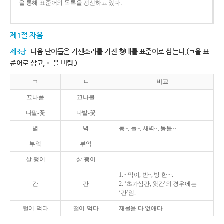
을 통해 표준어의 목록을 갱신하고 있다.
제1절 자음
제3항
다음 단어들은 거센소리를 가진 형태를 표준어로 삼는다.(ㄱ을 표
준어로 삼고, ㄴ을 버림.)
ㄱ
ㄴ
비고
끄나풀
끄나불
나팔-꽃
나발-꽃
녘
녁
동~, 들~, 새벽~, 동틀 ~.
부엌
부억
살-쾡이
삵-괭이
1. ~막이, 빈~, 방 한 ~.
칸
간
2. ‘초가삼간, 윗간’의 경우에는
‘간’임.
털어-먹다
떨어-먹다
재물을 다 없애다.