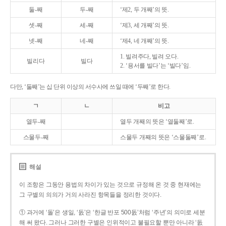
둘-째
두-째
‘제2, 두 개째’의 뜻.
셋-째
세-째
‘제3, 세 개째’의 뜻.
넷-째
네-째
‘제4, 네 개째’의 뜻.
1. 빌려주다, 빌려 오다.
빌리다
빌다
2. ‘용서를 빌다’는 ‘빌다’임.
다만, ‘둘째’는 십 단위 이상의 서수사에 쓰일 때에 ‘두째’로 한다.
ㄱ
ㄴ
비고
열두-째
열두 개째의 뜻은 ‘열둘째’로.
스물두-째
스물두 개째의 뜻은 ‘스물둘째’로.
해설
이 조항은 그동안 용법의 차이가 있는 것으로 규정해 온 것 중 현재에는
그 구별의 의의가 거의 사라진 항목들을 정리한 것이다.
① 과거에 ‘돌’은 생일, ‘돐’은 ‘한글 반포 500돐’처럼 ‘주년’의 의미로 세분
해 써 왔다. 그러나 그러한 구별은 인위적이고 불필요할 뿐만 아니라 ‘돐