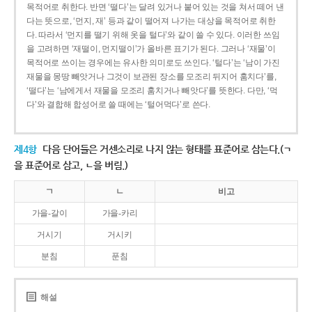
목적어로 취한다. 반면 ‘떨다’는 달려 있거나 붙어 있는 것을 쳐서 떼어 낸
다는 뜻으로, ‘먼지, 재’ 등과 같이 떨어져 나가는 대상을 목적어로 취한
다. 따라서 ‘먼지를 떨기 위해 옷을 털다’와 같이 쓸 수 있다. 이러한 쓰임
을 고려하면 ‘재떨이, 먼지떨이’가 올바른 표기가 된다. 그러나 ‘재물’이
목적어로 쓰이는 경우에는 유사한 의미로도 쓰인다. ‘털다’는 ‘남이 가진
재물을 몽땅 빼앗거나 그것이 보관된 장소를 모조리 뒤지어 훔치다’를,
‘떨다’는 ‘남에게서 재물을 모조리 훔치거나 빼앗다’를 뜻한다. 다만, ‘먹
다’와 결합해 합성어로 쓸 때에는 ‘털어먹다’로 쓴다.
제4항
다음 단어들은 거센소리로 나지 않는 형태를 표준어로 삼는다.(ㄱ
을 표준어로 삼고, ㄴ을 버림.)
ㄱ
ㄴ
비고
가을-갈이
가을-카리
거시기
거시키
분침
푼침
해설