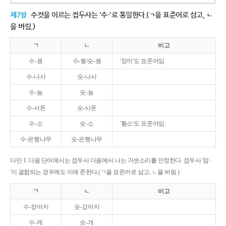
제7항
수컷을 이르는 접두사는 '수-'로 통일한다.(ㄱ을 표준어로 삼고, ㄴ
을 버림.)
ㄱ
ㄴ
비고
수-꿩
수-퀑/숫-꿩
'장끼'도 표준어임.
수-나사
숫-나사
수-놈
숫-놈
수-사돈
숫-사돈
수-소
숫-소
'황소'도 표준어임.
수-은행나무
숫-은행나무
다만 1. 다음 단어에서는 접두사 다음에서 나는 거센소리를 인정한다. 접두사 '암-
'이 결합되는 경우에도 이에 준한다.(ㄱ을 표준어로 삼고, ㄴ을 버림.)
ㄱ
ㄴ
비고
수-캉아지
숫-강아지
수-캐
숫-개