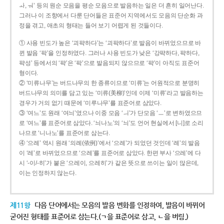
ㅘ, ㅝ’ 등의 원순 모음을 평순 모음으로 발음하는 일은 더 흔히 일어난다.
그러나 이 조항에서 다룬 단어들은 표준어 지역에서도 모음의 단순화 과
정을 겪고, 애초의 형태는 들어 보기 어렵게 된 것들이다.
① 사용 빈도가 높은 ‘괴퍅하다’는 ‘괴팍하다’로 발음이 바뀌었으므로 바
뀐 발음 ‘팍’을 인정하였다. 그러나 사용 빈도가 낮은 ‘강퍅하다, 퍅하다,
퍅성’ 등에서의 ‘퍅’은 ‘팍’으로 발음되지 않으므로 ‘퍅’이 아직도 표준어
형이다.
② ‘미류나무’는 버드나무의 한 종류이므로 ‘미류’는 어원적으로 분명히
버드나무의 의미를 담고 있는 ‘미류(美柳)’인데 이제 ‘미류’라고 발음하는
경우가 거의 없기 때문에 ‘미루나무’를 표준어로 삼았다.
③ ‘여느’도 원래 ‘여늬’였으나 이중 모음 ‘ㅢ’가 단모음 ‘ㅡ’로 변하였으므
로 ‘여느’를 표준어로 삼았다. ‘늬나노’의 ‘늬’도 언어 현실에서 [니]로 소리
나므로 ‘니나노’를 표준어로 삼는다.
④ ‘으례’ 역시 원래 ‘의례(依例)’에서 ‘으례’가 되었던 것인데 ‘례’의 발음
이 ‘레’로 바뀌었으므로 ‘으레’를 표준어로 삼았다. 한편 부사 ‘으레’에 다
시 ‘-이/-히’가 붙은 ‘으레이, 으레히’가 같은 뜻으로 쓰이는 일이 많은데,
이는 인정하지 않는다.
제11항
다음 단어에서는 모음의 발음 변화를 인정하여, 발음이 바뀌어
굳어진 형태를 표준어로 삼는다.(ㄱ을 표준어로 삼고, ㄴ을 버림.)