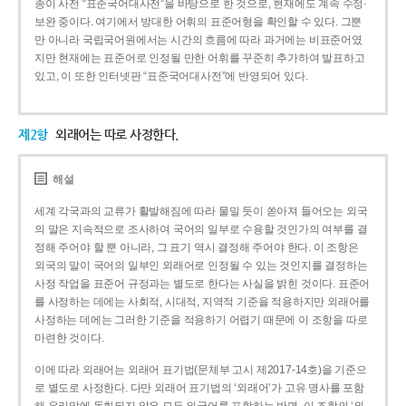
종이 사전 “표준국어대사전”을 바탕으로 한 것으로, 현재에도 계속 수정·
보완 중이다. 여기에서 방대한 어휘의 표준어형을 확인할 수 있다. 그뿐
만 아니라 국립국어원에서는 시간의 흐름에 따라 과거에는 비표준어였
지만 현재에는 표준어로 인정될 만한 어휘를 꾸준히 추가하여 발표하고
있고, 이 또한 인터넷판 “표준국어대사전”에 반영되어 있다.
제2항
외래어는 따로 사정한다.
해설
세계 각국과의 교류가 활발해짐에 따라 물밀 듯이 쏟아져 들어오는 외국
의 말은 지속적으로 조사하여 국어의 일부로 수용할 것인가의 여부를 결
정해 주어야 할 뿐 아니라, 그 표기 역시 결정해 주어야 한다. 이 조항은
외국의 말이 국어의 일부인 외래어로 인정될 수 있는 것인지를 결정하는
사정 작업을 표준어 규정과는 별도로 한다는 사실을 밝힌 것이다. 표준어
를 사정하는 데에는 사회적, 시대적, 지역적 기준을 적용하지만 외래어를
사정하는 데에는 그러한 기준을 적용하기 어렵기 때문에 이 조항을 따로
마련한 것이다.
이에 따라 외래어는 외래어 표기법(문체부 고시 제2017-14호)을 기준으
로 별도로 사정한다. 다만 외래어 표기법의 ‘외래어’가 고유 명사를 포함