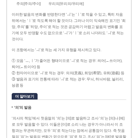
주의[주의/주이]
우리의[우리의/우리에]
이러한 발음의 변화를 반영한다면 ‘ㅢ’는 ‘ㅣ’로 적을 수 있고, 특히 자음
뒤에서는 ‘ㅣ’로 적도록 해야 할 것이다. 그러나 이미 익숙해진 표기인 ‘희
망, 주의’를 ‘히망, 주이’로 적는 것은 공감하기 어렵고 발음의 변화를 표
기에 모두 반영할 수도 없으므로 ‘ㅢ’가 ‘ㅣ’로 소리 나더라도 ‘ㅢ’로 적는
것이다.
이 조항에서는 ‘ㅢ’로 적는 세 가지 유형을 제시하고 있다.
① 모음 ‘ㅡ, ㅣ’가 줄어든 형태이므로 ‘ㅢ’로 적는 경우: 씌어(←쓰이어),
틔어(←트이어) 등
② 한자어이므로 ‘ㅢ’로 적는 경우: 의의(意義), 희망(希望), 유희(遊戱) 등
③ 발음과 표기의 전통에 따라 ‘ㅢ’로 적는 경우: 무늬, 하늬바람, 늴리리,
닁큼 등
더 알아보기
‘의’의 발음
‘의사의 책임’에서 첫음절의 ‘의’는 [의]로 발음하고 조사 ‘의’는 [의]나 [에]
로 모두 발음할 수 있다. 이들은 [이]로 소리 나는 경우가 아니라서 이 조
항과는 무관하지만, 모두 ‘의’로 적는다는 점에서 공통점이 있다. 즉 첫음
절의 ‘의’는 발음의 변화가 없으므로 ‘의’로 적고, 조사 ‘의’는 [에]로 발음할