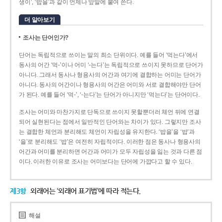
생이’, ‘밥을’과 같이 언제나 앞말에 붙여 쓴다.
더 알아보기
조사는 단어인가?
단어는 독립적으로 쓰이는 말의 최소 단위이다. 예를 들어 ‘먹는다’에서
동사의 어간 ‘먹-­’이나 어미 ‘­-는다’는 독립적으로 쓰이지 못하므로 단어가
아니다. 그래서 동사나 형용사의 어간과 여기에 결합하는 어미는 단어가
아니다. 동사의 어간이나 형용사의 어간은 어미와 서로 결합해야만 단어
가 된다. 예를 들어 ‘먹-’, ‘-는다’는 단어가 아니지만 ‘먹는다’는 단어이다.
조사는 어미와 마찬가지로 단독으로 쓰이지 못할뿐더러 체언 뒤에 연결
되어 실현된다는 점에서 일반적인 단어와는 차이가 있다. 그렇지만 조사
는 결합한 체언과 분리해도 체언이 자립성을 유지한다. ‘밥을’을 ‘밥’과
‘을’로 분리해도 ‘밥’은 여전히 자립적이다. 이러한 점은 동사나 형용사의
어간과 어미를 분리하면 어간과 어미가 모두 자립성을 잃는 것과 다른 점
이다. 이러한 이유로 조사는 어미보다는 단어에 가깝다고 할 수 있다.
제3항
외래어는 ‘외래어 표기법’에 따라 적는다.
해설