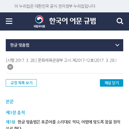
이 누리집은 대한민국 공식 전자정부 누리집입니다.
한글 맞춤법
[시행 2017. 3. 28.] 문화체육관광부 고시 제2017-12호(2017. 3. 28.)
규정 목록 보기
해설 닫기
본문
제1장 총칙
제1항
한글 맞춤법은 표준어를 소리대로 적되, 어법에 맞도록 함을 원칙
으로 한다.