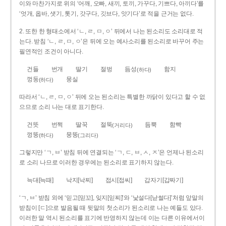
이와 마찬가지로 위의 ‘어깨, 오빠, 새끼, 토끼, 가꾸다, 기쁘다, 아끼다’를
‘엇개, 옵바, 샛기, 톳기, 갓구다, 깃브다, 앗기다’로 적을 근거는 없다.
2. 또한 한 형태소에서 ‘ㄴ, ㄹ, ㅁ, ㅇ’ 뒤에서 나는 된소리도 소리대로 적
는다. 받침 ‘ㄴ, ㄹ, ㅁ, ㅇ’은 뒤에 오는 예사소리를 된소리로 바꾸어 주는
필연적인 조건이 아니다.
건들
번개
딸기
절벙
듬성
함지
(하다)
껑둥
뭉실
(하다)
따라서 ‘ㄴ, ㄹ, ㅁ, ㅇ’ 뒤에 오는 된소리는 특별한 까닭이 있다고 할 수 없
으므로 소리 나는 대로 표기한다.
건뜻
번쩍
딸꾹
절뚝
듬뿍
함빡
(거리다)
껑뚱
뭉뚱
(하다)
(그리다)
그렇지만 ‘ㄱ, ㅂ’ 받침 뒤에 연결되는 ‘ㄱ, ㄷ, ㅂ, ㅅ, ㅈ’은 언제나 된소리
로 소리 나므로 이러한 경우에는 된소리로 표기하지 않는다.
늑대[늑때]
낙지[낙찌]
접시[접씨]
갑자기[갑짜기]
‘ㄱ, ㅂ’ 받침 외에 ‘믿고[믿꼬], 잊지[읻찌]’와 ‘낯설다[낟썰다]’처럼 앞말의
받침이 [ㄷ]으로 발음될 때 뒷말의 첫소리가 된소리로 나는 예들도 있다.
이러한 말 역시 된소리를 표기에 반영하지 않는데 이는 다른 이유에서이