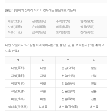
[붙임 1] 단어의 첫머리 이외의 경우에는 본음대로 적는다.
개량(改良)
선량(善良)
수력(水力)
협력(協力)
사례(謝禮)
혼례(婚禮)
와룡(臥龍)
쌍룡(雙龍)
하류(下流)
급류(急流)
도리(道理)
진리(眞理)
다만, 모음이나 ‘ㄴ’ 받침 뒤에 이어지는 ‘렬, 률’은 ‘열, 율’로 적는다.(ㄱ을 취하고
ㄴ을 버림.)
ㄱ
ㄴ
ㄱ
ㄴ
나열(羅列)
나렬
분열(分裂)
분렬
치열(齒列)
치렬
선열(先烈)
선렬
비열(卑劣)
비렬
진열(陳列)
진렬
규율(規律)
규률
선율(旋律)
선률
비율(比率)
비률
전율(戰慄)
전률
실패율(失敗率)
실패률
백분율(百分率)
백분률