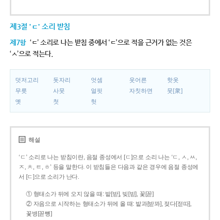
제3절 'ㄷ' 소리 받침
제7항
‘ㄷ’ 소리로 나는 받침 중에서 ‘ㄷ’으로 적을 근거가 없는 것은
‘ㅅ’으로 적는다.
덧저고리
돗자리
엇셈
웃어른
핫옷
무릇
사뭇
얼핏
자칫하면
뭇[衆]
옛
첫
헛
해설
‘ㄷ’ 소리로 나는 받침이란, 음절 종성에서 [ㄷ]으로 소리 나는 ‘ㄷ, ㅅ, ㅆ,
ㅈ, ㅊ, ㅌ, ㅎ’ 등을 말한다. 이 받침들은 다음과 같은 경우에 음절 종성에
서 [ㄷ]으로 소리가 난다.
① 형태소가 뒤에 오지 않을 때: 밭[받], 빚[빋], 꽃[꼳]
② 자음으로 시작하는 형태소가 뒤에 올 때: 밭과[받꽈], 젖다[젇따],
꽃병[꼳뼝]