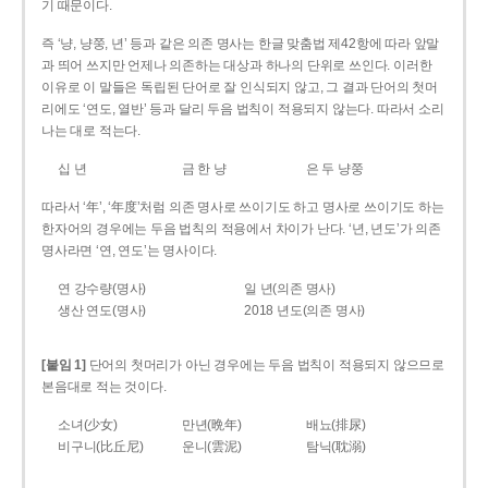
기 때문이다.
즉 ‘냥, 냥쭝, 년’ 등과 같은 의존 명사는 한글 맞춤법 제42항에 따라 앞말
과 띄어 쓰지만 언제나 의존하는 대상과 하나의 단위로 쓰인다. 이러한
이유로 이 말들은 독립된 단어로 잘 인식되지 않고, 그 결과 단어의 첫머
리에도 ‘연도, 열반’ 등과 달리 두음 법칙이 적용되지 않는다. 따라서 소리
나는 대로 적는다.
십 년
금 한 냥
은 두 냥쭝
따라서 ‘年’, ‘年度’처럼 의존 명사로 쓰이기도 하고 명사로 쓰이기도 하는
한자어의 경우에는 두음 법칙의 적용에서 차이가 난다. ‘년, 년도’가 의존
명사라면 ‘연, 연도’는 명사이다.
연 강수량(명사)
일 년(의존 명사)
생산 연도(명사)
2018 년도(의존 명사)
[붙임 1]
단어의 첫머리가 아닌 경우에는 두음 법칙이 적용되지 않으므로
본음대로 적는 것이다.
소녀(少女)
만년(晩年)
배뇨(排尿)
비구니(比丘尼)
운니(雲泥)
탐닉(耽溺)