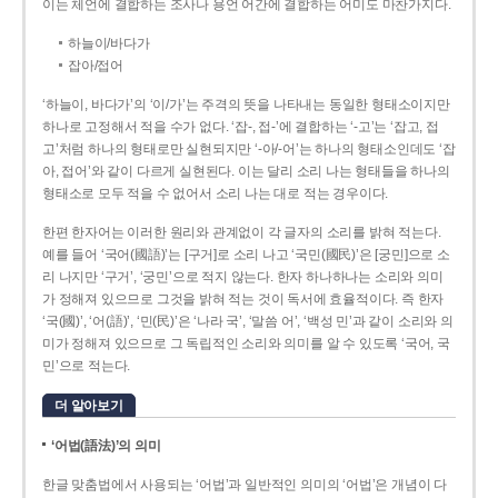
이는 체언에 결합하는 조사나 용언 어간에 결합하는 어미도 마찬가지다.
하늘이/바다가
잡아/접어
‘하늘이, 바다가’의 ‘이/가’는 주격의 뜻을 나타내는 동일한 형태소이지만
하나로 고정해서 적을 수가 없다. ‘잡-, 접-’에 결합하는 ‘-고’는 ‘잡고, 접
고’처럼 하나의 형태로만 실현되지만 ‘-아/-어’는 하나의 형태소인데도 ‘잡
아, 접어’와 같이 다르게 실현된다. 이는 달리 소리 나는 형태들을 하나의
형태소로 모두 적을 수 없어서 소리 나는 대로 적는 경우이다.
한편 한자어는 이러한 원리와 관계없이 각 글자의 소리를 밝혀 적는다.
예를 들어 ‘국어(國語)’는 [구거]로 소리 나고 ‘국민(國民)’은 [궁민]으로 소
리 나지만 ‘구거’, ‘궁민’으로 적지 않는다. 한자 하나하나는 소리와 의미
가 정해져 있으므로 그것을 밝혀 적는 것이 독서에 효율적이다. 즉 한자
‘국(國)’, ‘어(語)’, ‘민(民)’은 ‘나라 국’, ‘말씀 어’, ‘백성 민’과 같이 소리와 의
미가 정해져 있으므로 그 독립적인 소리와 의미를 알 수 있도록 ‘국어, 국
민’으로 적는다.
더 알아보기
‘어법(語法)’의 의미
한글 맞춤법에서 사용되는 ‘어법’과 일반적인 의미의 ‘어법’은 개념이 다