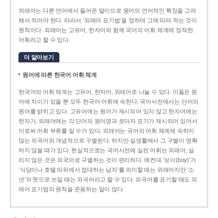
외래어는 다른 언어에서 들어온 말이므로 원어의 언어적인 특징을 고려
해서 적어야 한다. 따라서 ‘외래어 표기법’을 정하여 그에 따라 적는 것이
원칙이다. 외래어는 고유어, 한자어와 함께 국어의 어휘 체계에 정착한
어휘라고 할 수 있다.
더 알아보기
원어에 따른 한국어 어휘 체계
한국어의 어휘 체계는 고유어, 한자어, 외래어로 나눌 수 있다. 이들은 원
어에 차이가 있을 뿐 모두 한국어 어휘에 속한다. 국어사전에서는 단어의
원어를 밝히고 있다. 고유어에는 원어가 제시되어 있지 않고 한자어에는
한자가, 외래어에는 각 단어의 원어명과 로마자 표기가 제시되어 있어서
이로써 어휘 부류를 알 수가 있다. 외래어는 국어의 어휘 체계에 속하지
않는 외국어와 개념적으로 구별된다. 하지만 실생활에서 그 구별이 명확
하지 않을 때가 있다. 현실적으로는 국어사전에 실린 어휘는 외래어, 실
리지 않은 것은 외국어로 구별하는 것이 편리하다. 예컨대 ‘보이(boy)’가
‘식당이나 호텔 따위에서 접대하는 남자’를 의미할 때는 외래어지만 ‘소
년’의 뜻으로 쓰일 때는 외국어라고 할 수 있다. 외국어를 표기할 때도 외
래어 표기법의 원칙을 준용하는 일이 많다.