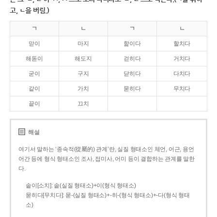
고, ㄴ을 버림.)
ㄱ
ㄴ
ㄱ
ㄴ
맏이
마지
핥이다
할치다
해돋이
해도지
걷히다
거치다
굳이
구지
닫히다
다치다
같이
가치
묻히다
무치다
끝이
끄치
해설
여기서 말하는 ‘종속적(從屬的) 관계’란, 실질 형태소인 체언, 어근, 용언
어간 등에 형식 형태소인 조사, 접미사, 어미 등이 결합하는 관계를 말한
다.
솥이[소치]: 솥(실질 형태소)+이(형식 형태소)
묻히다[무치다]: 묻­-(실질 형태소)+­-히­-(형식 형태소)+-다(형식 형태
소)