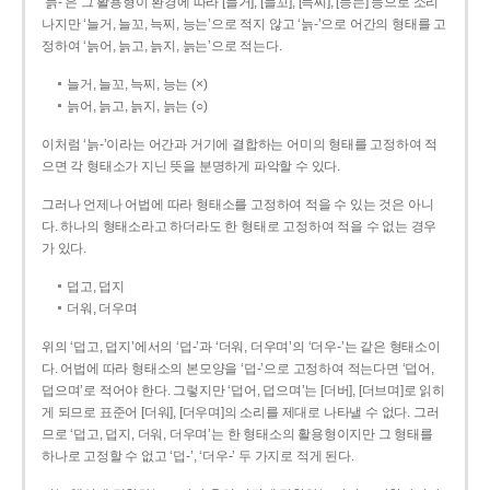
‘늙-’은 그 활용형이 환경에 따라 [늘거], [늘꼬], [늑찌], [능는] 등으로 소리
나지만 ‘늘거, 늘꼬, 늑찌, 능는’으로 적지 않고 ‘늙-’으로 어간의 형태를 고
정하여 ‘늙어, 늙고, 늙지, 늙는’으로 적는다.
늘거, 늘꼬, 늑찌, 능는 (×)
늙어, 늙고, 늙지, 늙는 (○)
이처럼 ‘늙-­’이라는 어간과 거기에 결합하는 어미의 형태를 고정하여 적
으면 각 형태소가 지닌 뜻을 분명하게 파악할 수 있다.
그러나 언제나 어법에 따라 형태소를 고정하여 적을 수 있는 것은 아니
다. 하나의 형태소라고 하더라도 한 형태로 고정하여 적을 수 없는 경우
가 있다.
덥고, 덥지
더워, 더우며
위의 ‘덥고, 덥지’에서의 ‘덥-­’과 ‘더워, 더우며’의 ‘더우-­’는 같은 형태소이
다. 어법에 따라 형태소의 본모양을 ‘덥-­’으로 고정하여 적는다면 ‘덥어,
덥으며’로 적어야 한다. 그렇지만 ‘덥어, 덥으며’는 [더버], [더브며]로 읽히
게 되므로 표준어 [더워], [더우며]의 소리를 제대로 나타낼 수 없다. 그러
므로 ‘덥고, 덥지, 더워, 더우며’는 한 형태소의 활용형이지만 그 형태를
하나로 고정할 수 없고 ‘덥-’, ‘더우-’ 두 가지로 적게 된다.