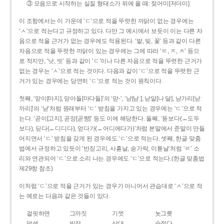
③ 모음으로 시작하는 실질 형태소가 뒤에 올 때: 젖어미[저더미]
이 조항에서는 이 가운데 ‘ㄷ’으로 적을 뚜렷한 까닭이 없는 경우에는
‘ㅅ’으로 적는다고 규정하고 있다. 다만 그 예시에서 보듯이 이는 다른 자
음으로 적을 근거가 없는 경우에도 적용된다. ‘밭, 빚, 꽃’ 등과 같이 다른
자음으로 적을 뚜렷한 까닭이 있는 경우에는 그에 따라 ‘ㅌ, ㅈ, ㅊ’ 등으
로 적지만, ‘낫, 빗’ 등과 같이 ‘ㄷ’이나 다른 자음으로 적을 뚜렷한 근거가
없는 경우는 ‘ㅅ’으로 적는 것이다. 다음과 같이 ‘ㄷ’으로 적을 뚜렷한 근
거가 있는 경우에는 당연히 ‘ㄷ’으로 적는 것이 원칙이다.
첫째, ‘맏이[마지], 맏아들[마다들]’의 ‘맏-’, ‘낟[낟ː], 낟알[나ː달], 낟가리[낟ː
까리]’의 ‘낟’처럼 원래부터 ‘ㄷ’ 받침을 가지고 있는 경우에는 ‘ㄷ’으로 적
는다. ‘곧이[고지], 곧장[곧짱]’ 등도 이에 해당한다. 둘째, ‘돋보다(←도두
보다), 딛다(←디디다), 얻다가(←어디에다가)’처럼 본말에서 준말이 만들
어지면서 ‘ㄷ’ 받침을 갖게 된 경우에도 ‘ㄷ’으로 적는다. 셋째, 한글 맞춤
법에서 규정하고 있듯이 ‘반짇고리, 사흗날, 숟가락, 이튿날’처럼 ‘ㄹ’ 소
리와 연관되어 ‘ㄷ’으로 소리 나는 경우에도 ‘ㄷ’으로 적는다.(한글 맞춤법
제29항 참조)
이처럼 ‘ㄷ’으로 적을 근거가 있는 경우가 아니어서 관습대로 ‘ㅅ’으로 적
는 예로는 다음과 같은 것들이 있다.
걸핏하면
그까짓
기껏
놋그릇
덧셈
빗장
삿대
숫접다