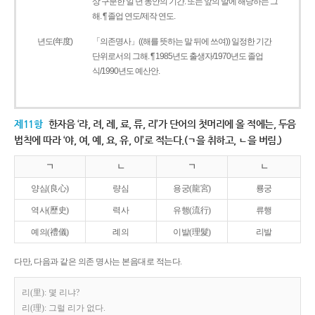
상 구분한 일 년 동안의 기간. 또는 앞의 말에 해당하는 그
해. ¶ 졸업 연도/제작 연도.
년도(年度)
「의존명사」((해를 뜻하는 말 뒤에 쓰여)) 일정한 기간
단위로서의 그해. ¶ 1985년도 출생자/1970년도 졸업
식/1990년도 예산안.
제11항
한자음 ‘랴, 려, 례, 료, 류, 리’가 단어의 첫머리에 올 적에는, 두음
법칙에 따라 ‘야, 여, 예, 요, 유, 이’로 적는다.(ㄱ을 취하고, ㄴ을 버림.)
ㄱ
ㄴ
ㄱ
ㄴ
양심(良心)
량심
용궁(龍宮)
룡궁
역사(歷史)
력사
유행(流行)
류행
예의(禮儀)
례의
이발(理髮)
리발
다만, 다음과 같은 의존 명사는 본음대로 적는다.
리(里): 몇 리냐?
리(理): 그럴 리가 없다.