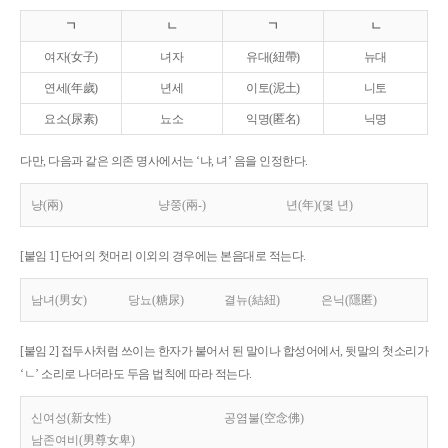
ㄱ
ㄴ
ㄱ
ㄴ
여자(女子)
녀자
유대(紐帶)
뉴대
연세(年歲)
년세
이토(泥土)
니토
요소(尿素)
뇨소
익명(匿名)
닉명
다만, 다음과 같은 의존 명사에서는 ‘냐, 녀’ 음을 인정한다.
냥(兩)
냥쭝(兩-)
년(年)(몇 년)
[붙임 1] 단어의 첫머리 이외의 경우에는 본음대로 적는다.
남녀(男女)
당뇨(糖尿)
결뉴(結紐)
은닉(隱匿)
[붙임 2] 접두사처럼 쓰이는 한자가 붙어서 된 말이나 합성어에서, 뒷말의 첫소리가
‘ㄴ’ 소리로 나더라도 두음 법칙에 따라 적는다.
신여성(新女性)
공염불(空念佛)
남존여비(男尊女卑)