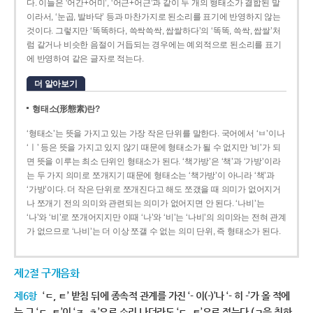
다. 이들은 ‘어간+어미’, ‘어근+어근’과 같이 두 개의 형태소가 결합된 말
이라서, ‘눈곱, 발바닥’ 등과 마찬가지로 된소리를 표기에 반영하지 않는
것이다. 그렇지만 ‘똑똑하다, 쓱싹쓱싹, 쌉쌀하다’의 ‘똑똑, 쓱싹, 쌉쌀’처
럼 같거나 비슷한 음절이 거듭되는 경우에는 예외적으로 된소리를 표기
에 반영하여 같은 글자로 적는다.
더 알아보기
형태소(形態素)란?
‘형태소’는 뜻을 가지고 있는 가장 작은 단위를 말한다. 국어에서 ‘ㅂ’이나
‘ㅣ’ 등은 뜻을 가지고 있지 않기 때문에 형태소가 될 수 없지만 ‘비’가 되
면 뜻을 이루는 최소 단위인 형태소가 된다. ‘책가방’은 ‘책’과 ‘가방’이라
는 두 가지 의미로 쪼개지기 때문에 형태소는 ‘책가방’이 아니라 ‘책’과
‘가방’이다. 더 작은 단위로 쪼개진다고 해도 쪼갰을 때 의미가 없어지거
나 쪼개기 전의 의미와 관련되는 의미가 없어지면 안 된다. ‘나비’는
‘나’와 ‘비’로 쪼개어지지만 이때 ‘나’와 ‘비’는 ‘나비’의 의미와는 전혀 관계
가 없으므로 ‘나비’는 더 이상 쪼갤 수 없는 의미 단위, 즉 형태소가 된다.
제2절 구개음화
제6항
‘ㄷ, ㅌ’ 받침 뒤에 종속적 관계를 가진 ‘- 이(-)’나 ‘- 히 -’가 올 적에
는 그 ‘ㄷ, ㅌ’이 ‘ㅈ, ㅊ’으로 소리 나더라도 ‘ㄷ, ㅌ’으로 적는다.(ㄱ을 취하