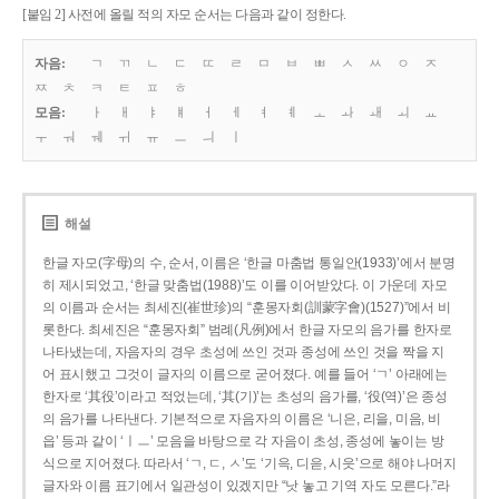
[붙임 2] 사전에 올릴 적의 자모 순서는 다음과 같이 정한다.
자음:
ㄱ
ㄲ
ㄴ
ㄷ
ㄸ
ㄹ
ㅁ
ㅂ
ㅃ
ㅅ
ㅆ
ㅇ
ㅈ
ㅉ
ㅊ
ㅋ
ㅌ
ㅍ
ㅎ
모음:
ㅏ
ㅐ
ㅑ
ㅒ
ㅓ
ㅔ
ㅕ
ㅖ
ㅗ
ㅘ
ㅙ
ㅚ
ㅛ
ㅜ
ㅝ
ㅞ
ㅟ
ㅠ
ㅡ
ㅢ
ㅣ
해설
한글 자모(字母)의 수, 순서, 이름은 ‘한글 마춤법 통일안(1933)’에서 분명
히 제시되었고, ‘한글 맞춤법(1988)’도 이를 이어받았다. 이 가운데 자모
의 이름과 순서는 최세진(崔世珍)의 “훈몽자회(訓蒙字會)(1527)”에서 비
롯한다. 최세진은 “훈몽자회” 범례(凡例)에서 한글 자모의 음가를 한자로
나타냈는데, 자음자의 경우 초성에 쓰인 것과 종성에 쓰인 것을 짝을 지
어 표시했고 그것이 글자의 이름으로 굳어졌다. 예를 들어 ‘ㄱ’ 아래에는
한자로 ‘其役’이라고 적었는데, ‘其(기)’는 초성의 음가를, ‘役(역)’은 종성
의 음가를 나타낸다. 기본적으로 자음자의 이름은 ‘니은, 리을, 미음, 비
읍’ 등과 같이 ‘ㅣㅡ’ 모음을 바탕으로 각 자음이 초성, 종성에 놓이는 방
식으로 지어졌다. 따라서 ‘ㄱ, ㄷ, ㅅ’도 ‘기윽, 디읃, 시읏’으로 해야 나머지
글자와 이름 표기에서 일관성이 있겠지만 “낫 놓고 기역 자도 모른다.”라