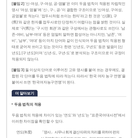
[붙임 2]
‘신-여성, 구-여성, 공-염불’은 이미 두음 법칙이 적용된 자립적인
명사 ‘여성, 염불’에 ‘신-, 구-, 공-’이 결합한 구조이므로 ‘신여성, 구여성,
공염불’로 적는다. ‘접두사처럼 쓰이는 한자’라고 한 것은 ‘신(新), 구
(舊)’와 같은 한자를 접두사로만 단정하기 어렵다는 점을 밝힌 것이다. 실
제로 ‘구(舊)’는 ‘구 시민 회관’과 같은 구성에서는 관형사로도 쓰인다. ‘남
존­-여비, 남부-­여대’ 등은 엄밀히 말하면 합성어는 아니지만, ‘남존’, ‘여
비’, ‘남부’, ‘여대’ 등이 마치 단어와 같이 인식되어 두음 법칙이 적용된 형
태로 굳어져 쓰이고 있는 것이다. 한편 ‘신년도, 구년도’ 등은 발음이 [신
년도], [구ː년도]이며 ‘신년­-도, 구년-­도’로 분석되는 구조이므로 이 규정이
적용되지 않는다.
[붙임 3]
둘 이상의 단어로 이루어진 고유 명사를 붙여 쓰는 경우에도, 결
합된 각 단어를 두음 법칙에 따라 적는다. 따라서 ‘한국 여자 농구 연맹’을
붙여서 쓰면 ‘한국여자농구연맹’이 된다.
더 알아보기
두음 법칙의 적용
두음 법칙의 적용에 차이가 있는 ‘연도’와 ‘년도’는 “표준국어대사전”에서
이러한 차이점을 확인할 수 있다.
연도(年度)
「명사」 사무나 회계 결산 따위의 처리를 위하여 편의