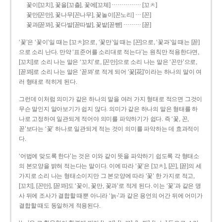
……………
꽃이[꼬치], 꽃을[꼬츨], 꽃에[꼬체]
[꼬ㅊ]
…
꽃만[꼰만], 꽃나무[꼰나무], 꽃놀이[꼰노리]
[꼰]
………
꽃과[꼳꽈], 꽃다발[꼳따발], 꽃밭[꼳빧]
[꼳]
‘꽃’은 ‘꽃이’일 때는 [꼬ㅊ]으로, ‘꽃만’일 때는 [꼰]으로, ‘꽃과’일 때는 [꼳]
으로 소리 난다. 만약 ‘표준어를 소리대로 적는다’는 원칙만 적용한다면,
[꼬치]로 소리 나는 말은 ‘꼬치’로, [꼰만]으로 소리 나는 말은 ‘꼰만’으로,
[꼳꽈]로 소리 나는 말은 ‘꼳꽈’로 적게 되어 ‘꽃[花]’이라는 하나의 말이 여
러 형태로 적히게 된다.
그런데 이처럼 의미가 같은 하나의 말을 여러 가지 형태로 적으면 그것이
무슨 말인지 알아보기가 쉽지 않다. 의미가 같은 하나의 말은 형태를 하
나로 고정하여 일관되게 적어야 의미를 파악하기가 쉽다. 즉 ‘꽃, 꼰,
꼳’보다는 ‘꽃’ 하나로 일관되게 적는 것이 의미를 파악하는 데 효과적이
다.
‘어법에 맞도록 한다’는 것은 이와 같이 뜻을 파악하기 쉽도록 각 형태소
의 본모양을 밝혀 적는다는 말이다. 이에 따라 ‘꽃’은 [꼬ㅊ], [꼰], [꼳]의 세
가지로 소리 나는 형태소이지만 그 본모양에 따라 ‘꽃’ 한 가지로 적고,
[꼬치], [꼰만], [꼳꽈]도 ‘꽃이, 꽃만, 꽃과’로 적게 된다. 이는 ‘꽃’과 같은 명
사 뒤에 조사가 결합할 때뿐 아니라 ‘늙-’과 같은 용언의 어간 뒤에 어미가
결합할 때도 동일하게 적용된다.