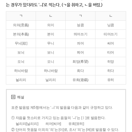
는 경우가 있더라도 ‘ㅢ’로 적는다. (ㄱ을 취하고, ㄴ을 버림.)
ㄱ
ㄴ
ㄱ
ㄴ
의의(意義)
의이
닁큼
닝큼
본의(本義)
본이
띄어쓰기
띠어쓰기
무늬[紋]
무니
씌어
씨어
보늬
보니
틔어
티어
오늬
오니
희망(希望)
히망
하늬바람
하니바람
희다
히다
늴리리
닐리리
유희(遊戱)
유히
해설
표준 발음법 제5항에서는 ‘ㅢ’의 발음을 다음과 같이 규정하고 있다.
① 자음을 첫소리로 가지고 있는 음절의 ‘ㅢ’는 [ㅣ]로 발음한다.
늴리리[닐리리]
씌어[씨어]
유희[유히]
② 단어의 첫음절 이외의 ‘의’는 [이]로, 조사 ‘의’는 [에]로 발음할 수 있다.