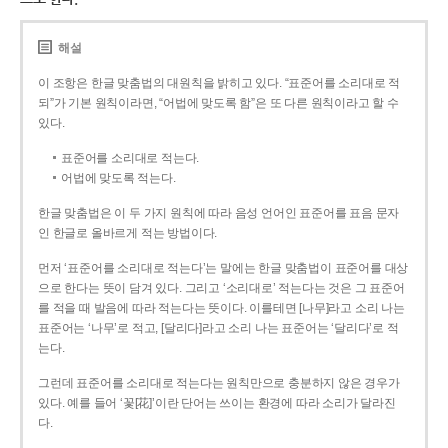
해설
이 조항은 한글 맞춤법의 대원칙을 밝히고 있다. “표준어를 소리대로 적
되”가 기본 원칙이라면, “어법에 맞도록 함”은 또 다른 원칙이라고 할 수
있다.
표준어를 소리대로 적는다.
어법에 맞도록 적는다.
한글 맞춤법은 이 두 가지 원칙에 따라 음성 언어인 표준어를 표음 문자
인 한글로 올바르게 적는 방법이다.
먼저 ‘표준어를 소리대로 적는다’는 말에는 한글 맞춤법이 표준어를 대상
으로 한다는 뜻이 담겨 있다. 그리고 ‘소리대로’ 적는다는 것은 그 표준어
를 적을 때 발음에 따라 적는다는 뜻이다. 이를테면 [나무]라고 소리 나는
표준어는 ‘나무’로 적고, [달리다]라고 소리 나는 표준어는 ‘달리다’로 적
는다.
그런데 표준어를 소리대로 적는다는 원칙만으로 충분하지 않은 경우가
있다. 예를 들어 ‘꽃[花]’이란 단어는 쓰이는 환경에 따라 소리가 달라진
다.