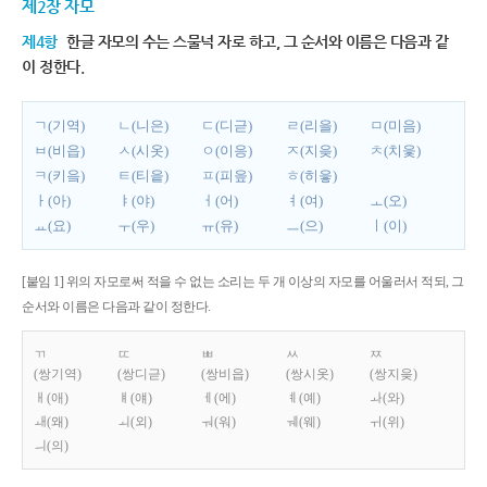
제2장 자모
제4항
한글 자모의 수는 스물넉 자로 하고, 그 순서와 이름은 다음과 같
이 정한다.
ㄱ(기역)
ㄴ(니은)
ㄷ(디귿)
ㄹ(리을)
ㅁ(미음)
ㅂ(비읍)
ㅅ(시옷)
ㅇ(이응)
ㅈ(지읒)
ㅊ(치읓)
ㅋ(키읔)
ㅌ(티읕)
ㅍ(피읖)
ㅎ(히읗)
ㅏ(아)
ㅑ(야)
ㅓ(어)
ㅕ(여)
ㅗ(오)
ㅛ(요)
ㅜ(우)
ㅠ(유)
ㅡ(으)
ㅣ(이)
[붙임 1] 위의 자모로써 적을 수 없는 소리는 두 개 이상의 자모를 어울러서 적되, 그
순서와 이름은 다음과 같이 정한다.
ㄲ
ㄸ
ㅃ
ㅆ
ㅉ
(쌍기역)
(쌍디귿)
(쌍비읍)
(쌍시옷)
(쌍지읒)
ㅐ(애)
ㅒ(얘)
ㅔ(에)
ㅖ(예)
ㅘ(와)
ㅙ(왜)
ㅚ(외)
ㅝ(워)
ㅞ(웨)
ㅟ(위)
ㅢ(의)