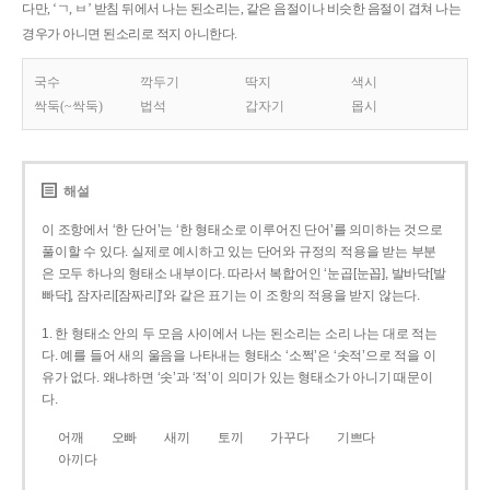
다만, ‘ㄱ, ㅂ’ 받침 뒤에서 나는 된소리는, 같은 음절이나 비슷한 음절이 겹쳐 나는
경우가 아니면 된소리로 적지 아니한다.
국수
깍두기
딱지
색시
싹둑(~싹둑)
법석
갑자기
몹시
해설
이 조항에서 ‘한 단어’는 ‘한 형태소로 이루어진 단어’를 의미하는 것으로
풀이할 수 있다. 실제로 예시하고 있는 단어와 규정의 적용을 받는 부분
은 모두 하나의 형태소 내부이다. 따라서 복합어인 ‘눈곱[눈꼽], 발바닥[발
빠닥], 잠자리[잠짜리]’와 같은 표기는 이 조항의 적용을 받지 않는다.
1. 한 형태소 안의 두 모음 사이에서 나는 된소리는 소리 나는 대로 적는
다. 예를 들어 새의 울음을 나타내는 형태소 ‘소쩍’은 ‘솟적’으로 적을 이
유가 없다. 왜냐하면 ‘솟’과 ‘적’이 의미가 있는 형태소가 아니기 때문이
다.
어깨
오빠
새끼
토끼
가꾸다
기쁘다
아끼다