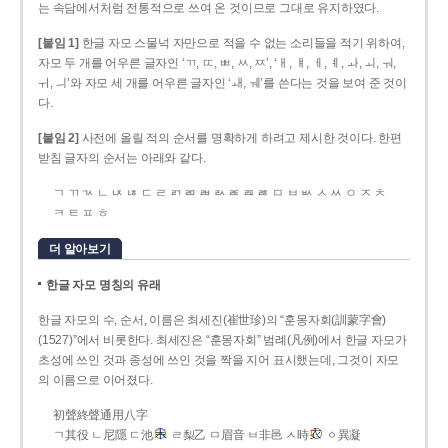
는 속담에서처럼 전통적으로 쓰여 온 것이므로 그대로 유지하였다.
[붙임 1]
한글 자모 스물넉 자만으로 적을 수 없는 소리들을 적기 위하여,
자모 두 개를 어우른 글자인 ‘ㄲ, ㄸ, ㅃ, ㅆ, ㅉ’, ‘ㅐ, ㅒ, ㅔ, ㅖ, ㅘ, ㅚ, ㅝ,
ㅟ, ㅢ’와 자모 세 개를 어우른 글자인 ‘ㅙ, ㅞ’를 쓴다는 것을 보여 준 것이
다.
[붙임 2]
사전에 올릴 적의 순서를 명확하게 하려고 제시한 것이다. 한편
받침 글자의 순서는 아래와 같다.
ㄱ ㄲ ㄳ ㄴ ㄵ ㄶ ㄷ ㄹ ㄺ ㄻ ㄼ ㄽ ㄾ ㄿ ㅀ ㅁ ㅂ ㅄ ㅅ ㅆ ㅇ ㅈ ㅊ
ㅋ ㅌ ㅍ ㅎ
더 알아보기
한글 자모 명칭의 유래
한글 자모의 수, 순서, 이름은 최세진(崔世珍)의 “훈몽자회(訓蒙字會)
(1527)”에서 비롯한다. 최세진은 “훈몽자회” 범례(凡例)에서 한글 자모가
초성에 쓰인 것과 종성에 쓰인 것을 짝을 지어 표시했는데, 그것이 자모
의 이름으로 이어졌다.
初聲終聲通用八字
ㄱ其役 ㄴ尼隱 ㄷ池
ㄹ梨乙 ㅁ眉音 ㅂ非邑 ㅅ時
ㆁ異凝