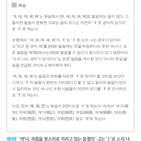
해설
‘계, 례, 몌, 폐, 혜’는 현실에서 [게, 레, 메, 페, 헤]로 발음되는 일이 있다. 그
렇지만 발음이 변화한 것과는 달리 표기는 여전히 ‘ㅖ’로 굳어져 있으므
로 ‘ㅖ’로 적는다.
조항에서 “‘계, 례, 몌, 폐, 혜’의 ‘ㅖ’는 ‘ㅔ’로 소리 나는 경우가 있더라
도”라고 한 것이 ‘례’를 [레]로 발음하는 것을 허용한다는 뜻은 아니다. 표
준 발음법 제5항에서는 [레]로 발음할 수 없다고 명시하고 있기 때문이다.
“소리 나는 경우가 있더라도”는 표준 발음을 제시한 것이 아니라 현실 발
음을 언급한 것이라고 해석해야 한다.
‘계, 몌, 폐, 혜’는 발음의 변화를 따르면 ‘ㅔ’로 적어야 할 것처럼 보인다.
그러나 ‘ㅖ’의 발음이 완전히 사라졌다고 할 수 없고 철자와 발음이 반드
시 일치하는 것도 아니다. 또한 사람들이 여전히 표기를 ‘ㅖ’로 인식하므
로 ‘ㅖ’로 적는다.
다만, 한자 ‘偈, 揭, 憩’는 본음이 [게]이므로 ‘ㅔ’로 적는다. 따라서 ‘게구(偈
句), 게제(偈諦), 게기(揭記), 게방(揭榜), 게양(揭揚), 게재(揭載), 게판(揭
板), 게류(憩流), 게식(憩息), 게휴(憩休)’ 등도 ‘게’로 적는다.
제9항
‘의’나, 자음을 첫소리로 가지고 있는 음절의 ‘ㅢ’는 ‘ㅣ’로 소리 나