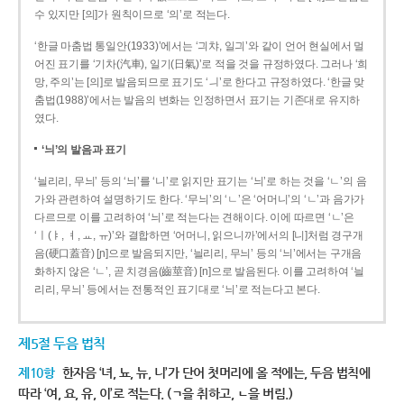
수 있지만 [의]가 원칙이므로 ‘의’로 적는다.
‘한글 마춤법 통일안(1933)’에서는 ‘긔챠, 일긔’와 같이 언어 현실에서 멀
어진 표기를 ‘기차(汽車), 일기(日氣)’로 적을 것을 규정하였다. 그러나 ‘희
망, 주의’는 [의]로 발음되므로 표기도 ‘ㅢ’로 한다고 규정하였다. ‘한글 맞
춤법(1988)’에서는 발음의 변화는 인정하면서 표기는 기존대로 유지하
였다.
‘늬’의 발음과 표기
‘늴리리, 무늬’ 등의 ‘늬’를 ‘니’로 읽지만 표기는 ‘늬’로 하는 것을 ‘ㄴ’의 음
가와 관련하여 설명하기도 한다. ‘무늬’의 ‘ㄴ’은 ‘어머니’의 ‘ㄴ’과 음가가
다르므로 이를 고려하여 ‘늬’로 적는다는 견해이다. 이에 따르면 ‘ㄴ’은
‘ㅣ(ㅑ, ㅕ, ㅛ, ㅠ)’와 결합하면 ‘어머니, 읽으니까’에서의 [니]처럼 경구개
음(硬口蓋音) [ɲ]으로 발음되지만, ‘늴리리, 무늬’ 등의 ‘늬’에서는 구개음
화하지 않은 ‘ㄴ’, 곧 치경음(齒莖音) [n]으로 발음된다. 이를 고려하여 ‘늴
리리, 무늬’ 등에서는 전통적인 표기대로 ‘늬’로 적는다고 본다.
제5절 두음 법칙
제10항
한자음 ‘녀, 뇨, 뉴, 니’가 단어 첫머리에 올 적에는, 두음 법칙에
따라 ‘여, 요, 유, 이’로 적는다. (ㄱ을 취하고, ㄴ을 버림.)