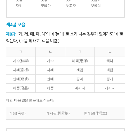
자칫
짓밟다
풋고추
햇곡식
제4절 모음
제8항
‘계, 례, 몌, 폐, 혜’의 ‘ㅖ’는 ‘ㅔ’로 소리 나는 경우가 있더라도 ‘ㅖ’로
적는다. (ㄱ을 취하고, ㄴ을 버림.)
ㄱ
ㄴ
ㄱ
ㄴ
계수(桂樹)
게수
혜택(惠澤)
헤택
사례(謝禮)
사레
계집
게집
연몌(連袂)
연메
핑계
핑게
폐품(廢品)
페품
계시다
게시다
다만, 다음 말은 본음대로 적는다.
게송(偈頌)
게시판(揭示板)
휴게실(休憩室)