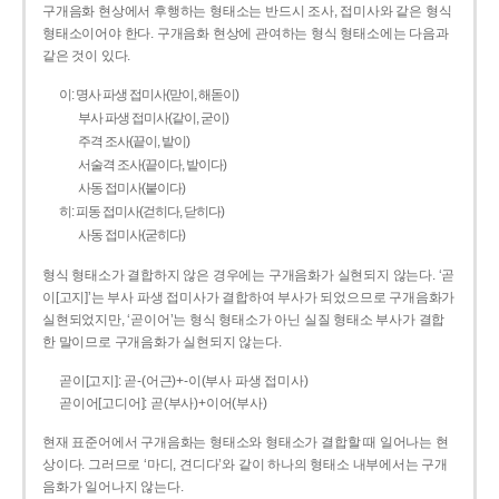
구개음화 현상에서 후행하는 형태소는 반드시 조사, 접미사와 같은 형식
형태소이어야 한다. 구개음화 현상에 관여하는 형식 형태소에는 다음과
같은 것이 있다.
이: 명사 파생 접미사(맏이, 해돋이)
부사 파생 접미사(같이, 굳이)
주격 조사(끝이, 밭이)
서술격 조사(끝이다, 밭이다)
사동 접미사(붙이다)
히: 피동 접미사(걷히다, 닫히다)
사동 접미사(굳히다)
형식 형태소가 결합하지 않은 경우에는 구개음화가 실현되지 않는다. ‘곧
이[고지]’는 부사 파생 접미사가 결합하여 부사가 되었으므로 구개음화가
실현되었지만, ‘곧이어’는 형식 형태소가 아닌 실질 형태소 부사가 결합
한 말이므로 구개음화가 실현되지 않는다.
곧이[고지]: 곧-­(어근)+­-이(부사 파생 접미사)
곧이어[고디어]: 곧(부사)+이어(부사)
현재 표준어에서 구개음화는 형태소와 형태소가 결합할 때 일어나는 현
상이다. 그러므로 ‘마디, 견디다’와 같이 하나의 형태소 내부에서는 구개
음화가 일어나지 않는다.