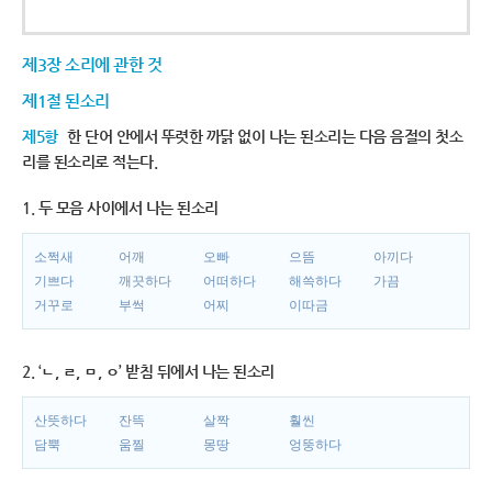
제3장 소리에 관한 것
제1절 된소리
제5항
한 단어 안에서 뚜렷한 까닭 없이 나는 된소리는 다음 음절의 첫소
리를 된소리로 적는다.
1. 두 모음 사이에서 나는 된소리
소쩍새
어깨
오빠
으뜸
아끼다
기쁘다
깨끗하다
어떠하다
해쓱하다
가끔
거꾸로
부썩
어찌
이따금
2. ‘ㄴ, ㄹ, ㅁ, ㅇ’ 받침 뒤에서 나는 된소리
산뜻하다
잔뜩
살짝
훨씬
담뿍
움찔
몽땅
엉뚱하다