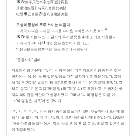
兩字只取本字之釋俚語爲聲
其尼池梨眉非時異八音用於初聲
役隱
乙音邑
凝八音用於終聲
초성과 종성에 두루 쓰이는 여덟 자
ㄱ기역 ㄴ니은 ㄷ디귿 ㄹ리을 ㅁ미음 ㅂ비읍 ㅅ시옷 ㆁ
두 자는 다만 그 글자의 우리말 뜻을 취해 소리로 사용한다.
기니디리미비시
여덟 음은 초성에 사용되고,
역은귿을음읍옷
여덟 음은 종성에 사용된다.
“훈몽자회” 범례
자모의 이름 가운데 ‘ㄱ, ㄷ, ㅅ’의 명칭이 다른 자모의 이름과 다른 것은
한자에는 ‘윽, 읃, 읏’과 같은 발음을 가진 글자가 없기 때문이었다. 그래
서 ‘윽’은 가까운 발음인 ‘役(역)’으로 표시하여 ‘ㄱ’은 ‘기역’이 되었다. 그
리고 ‘읃’과 ‘읏’은 각각 ‘末(귿 말)’과 ‘衣(옷 의)’로 표기하고, 두 글자는 글
자의 의미만을 취한다고 설명하였다. 그래서 ‘ㄷ’의 명칭은 ‘디귿’이,
‘ㅅ’의 명칭은 ‘시옷’이 된 것이다.
‘ㅈ, ㅊ, ㅋ, ㅌ, ㅍ, ㅎ’은 당시 종성으로 쓰이지 않던 것들이어서 초성에 모
음 ‘ㅣ’를 붙인 ‘지, 치, 키, 티, 피, 히’로만 음가를 나타내 주었는데, 1933년
‘한글 마춤법 통일안’에서 ‘지읒, 치읓, 키읔, 티읕, 피읖, 히읗’과 같은 이름
이 확정되었다.