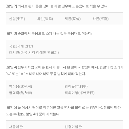
[붙임 2] 외자로 된 이름을 성에 붙여 쓸 경우에도 본음대로 적을 수 있다.
신립(申砬)
최린(崔麟)
채륜(蔡倫)
하륜(河崙)
[붙임 3] 준말에서 본음으로 소리 나는 것은 본음대로 적는다.
국련(국제 연합)
한시련(한국 시각 장애인 연합회)
[붙임 4] 접두사처럼 쓰이는 한자가 붙어서 된 말이나 합성어에서, 뒷말의 첫소리가
‘ㄴ’ 또는 ‘ㄹ’ 소리로 나더라도 두음 법칙에 따라 적는다.
역이용(逆利用)
연이율(年利率)
열역학(熱力學)
해외여행(海外旅行)
[붙임 5] 둘 이상의 단어로 이루어진 고유 명사를 붙여 쓰는 경우나 십진법에 따라
쓰는 수(數)도 붙임 4에 준하여 적는다.
서울여관
신흥이발관