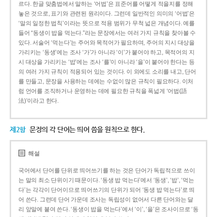
르다. 한글 맞춤법에서 말하는 ‘어법’은 표준어를 어떻게 적을지를 정해
놓은 것으로, 표기와 관련된 원리이다. 그런데 일반적인 의미의 ‘어법’은
‘말의 일정한 법칙’이라는 뜻으로 적용 범위가 무척 넓은 개념이다. 예를
들어 “동생이 밥을 먹는다.”라는 문장에서는 여러 가지 규칙을 찾아볼 수
있다. 서술어 ‘먹는다’는 주어와 목적어가 필요하며, 주어의 지시 대상을
가리키는 ‘동생’에는 조사 ‘가’가 아니라 ‘이’가 붙어야 하고, 목적어의 지
시 대상을 가리키는 ‘밥’에는 조사 ‘를’이 아니라 ‘을’이 붙어야 한다는 등
의 여러 가지 규칙이 적용되어 있는 것이다. 이 외에도 소리를 내고, 단어
를 만들고, 문장을 사용하는 데에는 수없이 많은 규칙이 필요하다. 이처
럼 언어를 조직하거나 운영하는 데에 필요한 규칙을 폭넓게 ‘어법(語
法)’이라고 한다.
제2항
문장의 각 단어는 띄어 씀을 원칙으로 한다.
해설
국어에서 단어를 단위로 띄어쓰기를 하는 것은 단어가 독립적으로 쓰이
는 말의 최소 단위이기 때문이다. ‘동생 밥 먹는다’에서 ‘동생’, ‘밥’, ‘먹는
다’는 각각이 단어이므로 띄어쓰기의 단위가 되어 ‘동생 밥 먹는다’로 띄
어 쓴다. 그런데 단어 가운데 조사는 독립성이 없어서 다른 단어와는 달
리 앞말에 붙여 쓴다. ‘동생이 밥을 먹는다’에서 ‘이’, ‘을’은 조사이므로 ‘동