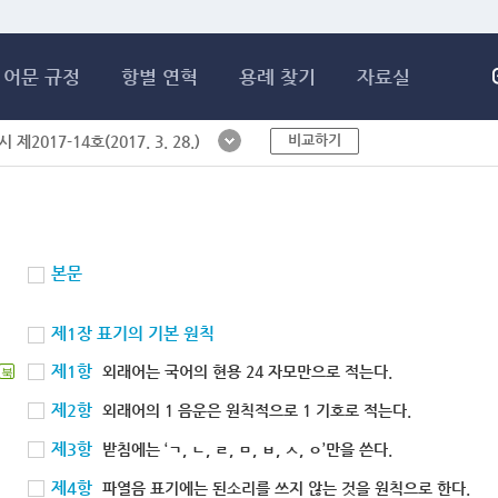
메인콘텐츠 바로가기
어문 규정
항별 연혁
용례 찾기
자료실
비교하기
제2017-14호(2017. 3. 28.)
본문
제1장 표기의 기본 원칙
제1항
외래어는 국어의 현용 24 자모만으로 적는다.
북
제2항
외래어의 1 음운은 원칙적으로 1 기호로 적는다.
제3항
받침에는 ‘ㄱ, ㄴ, ㄹ, ㅁ, ㅂ, ㅅ, ㅇ’만을 쓴다.
제4항
파열음 표기에는 된소리를 쓰지 않는 것을 원칙으로 한다.