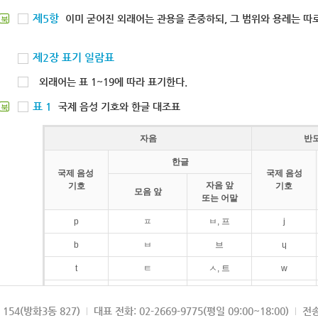
제5항
이미 굳어진 외래어는 관용을 존중하되, 그 범위와 용례는 따로
북
제2장 표기 일람표
외래어는 표 1~19에 따라 표기한다.
표 1
국제 음성 기호와 한글 대조표
북
자음
반
한글
국제 음성
국제 음성
자음 앞
기호
기호
모음 앞
또는 어말
p
ㅍ
ㅂ, 프
j
b
ㅂ
브
ɥ
t
ㅌ
ㅅ, 트
w
d
ㄷ
드
154(방화3동 827)
대표 전화: 02-2669-9775(평일 09:00~18:00)
전송
k
ㅋ
ㄱ, 크