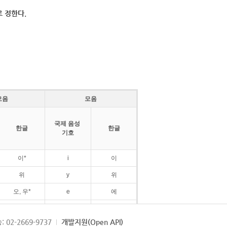
 정한다.
모음
모음
국제 음성
한글
한글
기호
이*
i
이
위
y
위
오, 우*
e
에
ø
외
: 02-2669-9737
개발지원(Open API)
ɛ
에