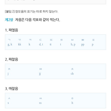
[붙임 2] 장모음의 표기는 따로 하지 않는다.
제2항
자음은 다음 각호와 같이 적는다.
1. 파열음
ㄱ
ㄲ
ㅋ
ㄷ
ㄸ
ㅌ
ㅂ
ㅃ
ㅍ
g, k
kk
k
d, t
tt
t
b, p
pp
p
2. 파찰음
ㅈ
ㅉ
ㅊ
j
jj
ch
3. 마찰음
ㅅ
ㅆ
ㅎ
s
ss
h