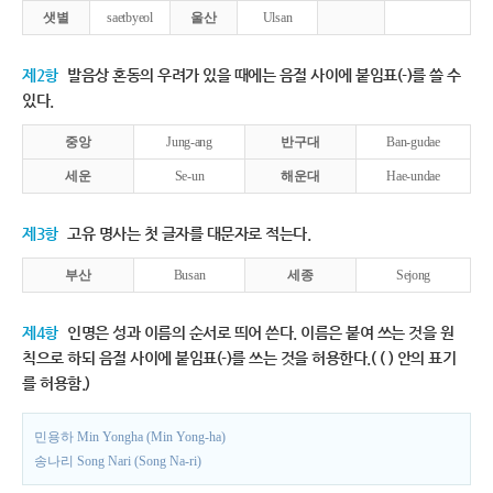
샛별
saetbyeol
울산
Ulsan
제2항
발음상 혼동의 우려가 있을 때에는 음절 사이에 붙임표(-)를 쓸 수
있다.
중앙
Jung-ang
반구대
Ban-gudae
세운
Se-un
해운대
Hae-undae
제3항
고유 명사는 첫 글자를 대문자로 적는다.
부산
Busan
세종
Sejong
제4항
인명은 성과 이름의 순서로 띄어 쓴다. 이름은 붙여 쓰는 것을 원
칙으로 하되 음절 사이에 붙임표(-)를 쓰는 것을 허용한다.( ( ) 안의 표기
를 허용함.)
민용하 Min Yongha (Min Yong-ha)
송나리 Song Nari (Song Na-ri)