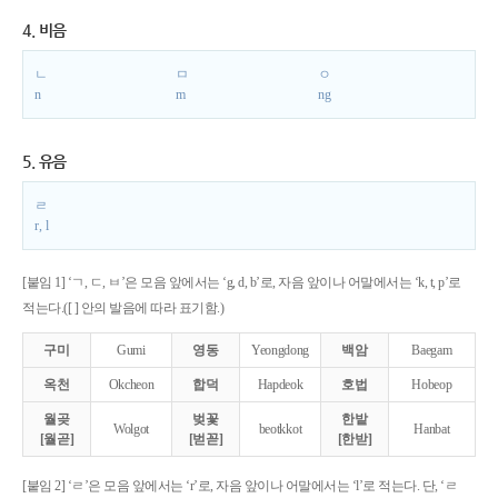
4. 비음
ㄴ
ㅁ
ㅇ
n
m
ng
5. 유음
ㄹ
r, l
[붙임 1] ‘ㄱ, ㄷ, ㅂ’은 모음 앞에서는 ‘g, d, b’로, 자음 앞이나 어말에서는 ‘k, t, p’로
적는다.([ ] 안의 발음에 따라 표기함.)
구미
Gumi
영동
Yeongdong
백암
Baegam
옥천
Okcheon
합덕
Hapdeok
호법
Hobeop
월곶
벚꽃
한밭
Wolgot
beotkkot
Hanbat
[월곧]
[벋꼳]
[한받]
[붙임 2] ‘ㄹ’은 모음 앞에서는 ‘r’로, 자음 앞이나 어말에서는 ‘l’로 적는다. 단, ‘ㄹ