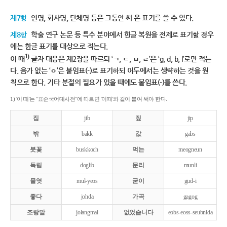
제7항
인명, 회사명, 단체명 등은 그동안 써 온 표기를 쓸 수 있다.
제8항
학술 연구 논문 등 특수 분야에서 한글 복원을 전제로 표기할 경우
에는 한글 표기를 대상으로 적는다.
1)
이 때
글자 대응은 제2장을 따르되 ‘ㄱ, ㄷ, ㅂ, ㄹ’은 ‘g, d, b, l’로만 적는
다. 음가 없는 ‘ㅇ’은 붙임표(-)로 표기하되 어두에서는 생략하는 것을 원
칙으로 한다. 기타 분절의 필요가 있을 때에도 붙임표(-)를 쓴다.
1) '이 때'는 "표준국어대사전"에 따르면 '이때'와 같이 붙여 써야 한다.
집
jib
짚
jip
밖
bakk
값
gabs
붓꽃
buskkoch
먹는
meogneun
독립
doglib
문리
munli
물엿
mul-yeos
굳이
gud-i
좋다
johda
가곡
gagog
조랑말
jolangmal
없었습니다
eobs-eoss-seubnida