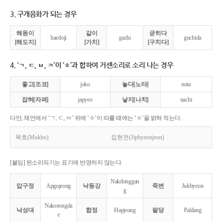
3. 구개음화가 되는 경우
해돋이
같이
굳히다
haedoji
gachi
guchida
[해도지]
[가치]
[구치다]
4. ‘ㄱ, ㄷ, ㅂ, ㅈ’이 ‘ㅎ’과 합하여 거센소리로 소리 나는 경우
좋고[조코]
joko
놓다[노타]
nota
잡혀[자펴]
japyeo
낳지[나치]
nachi
다만, 체언에서 ‘ㄱ, ㄷ, ㅂ’ 뒤에 ‘ㅎ’이 따를 때에는 ‘ㅎ’을 밝혀 적는다.
묵호(Mukho)
집현전(Jiphyeonjeon)
[붙임] 된소리되기는 표기에 반영하지 않는다.
Nakdonggan
압구정
Apgujeong
낙동강
죽변
Jukbyeon
g
Nakseongda
낙성대
합정
Hapjeong
팔당
Paldang
e