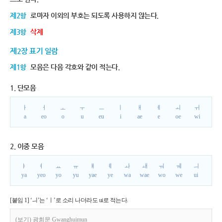
제2항
로마자 이외의 부호는 되도록 사용하지 않는다.
제3항
삭제
제2장 표기 일람
제1항
모음은 다음 각호와 같이 적는다.
1. 단모음
ㅏ
ㅓ
ㅗ
ㅜ
ㅡ
ㅣ
ㅐ
ㅔ
ㅚ
ㅟ
a
eo
o
u
eu
i
ae
e
oe
wi
2. 이중 모음
ㅑ
ㅕ
ㅛ
ㅠ
ㅒ
ㅖ
ㅘ
ㅙ
ㅝ
ㅞ
ㅢ
ya
yeo
yo
yu
yae
ye
wa
wae
wo
we
ui
[붙임 1] ‘ㅢ’는 ‘ㅣ’로 소리 나더라도 ui로 적는다.
(보기) 광희문 Gwanghuimun