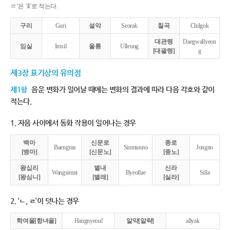
ㄹ’은 ‘ll’로 적는다.
구리
Guri
설악
Seorak
칠곡
Chilgok
대관령
Daegwallyeon
임실
Imsil
울릉
Ulleung
[대괄령]
g
제3장 표기상의 유의점
제1항
음운 변화가 일어날 때에는 변화의 결과에 따라 다음 각호와 같이
적는다.
1. 자음 사이에서 동화 작용이 일어나는 경우
백마
신문로
종로
Baengma
Sinmunno
Jongno
[뱅마]
[신문노]
[종노]
왕십리
별내
신라
Wangsimni
Byeollae
Silla
[왕심니]
[별래]
[실라]
2. ‘ㄴ, ㄹ’이 덧나는 경우
학여울[항녀울]
Hangnyeoul
알약[알략]
allyak