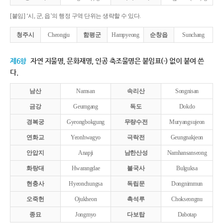
[붙임] ‘시, 군, 읍’의 행정 구역 단위는 생략할 수 있다.
청주시
Cheongju
함평군
Hampyeong
순창읍
Sunchang
제6항
자연 지물명, 문화재명, 인공 축조물명은 붙임표(-) 없이 붙여 쓴
다.
남산
Namsan
속리산
Songnisan
금강
Geumgang
독도
Dokdo
경복궁
Gyeongbokgung
무량수전
Muryangsujeon
연화교
Yeonhwagyo
극락전
Geungnakjeon
안압지
Anapji
남한산성
Namhansanseong
화랑대
Hwarangdae
불국사
Bulguksa
현충사
Hyeonchungsa
독립문
Dongnimmun
오죽헌
Ojukheon
촉석루
Chokseongnu
종묘
Jongmyo
다보탑
Dabotap