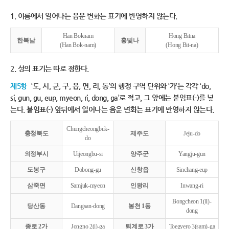
1. 이름에서 일어나는 음운 변화는 표기에 반영하지 않는다.
Han Boknam
Hong Bitna
한복남
홍빛나
(Han Bok-nam)
(Hong Bit-na)
2. 성의 표기는 따로 정한다.
제5항
‘도, 시, 군, 구, 읍, 면, 리, 동’의 행정 구역 단위와 ‘가’는 각각 ‘do,
si, gun, gu, eup, myeon, ri, dong, ga’로 적고, 그 앞에는 붙임표(-)를 넣
는다. 붙임표(-) 앞뒤에서 일어나는 음운 변화는 표기에 반영하지 않는다.
Chungcheongbuk-
충청북도
제주도
Jeju-do
do
의정부시
Uijeongbu-si
양주군
Yangju-gun
도봉구
Dobong-gu
신창읍
Sinchang-eup
삼죽면
Samjuk-myeon
인왕리
Inwang-ri
Bongcheon 1(il)-
당산동
Dangsan-dong
봉천 1동
dong
종로 2가
Jongno 2(i)-ga
퇴계로 3가
Toegyero 3(sam)-ga