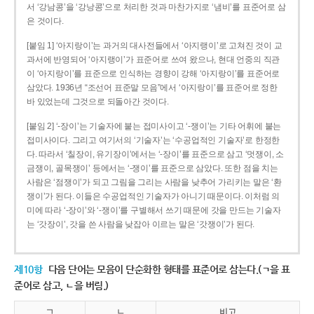
서 ‘강남콩’을 ‘강낭콩’으로 처리한 것과 마찬가지로 ‘냄비’를 표준어로 삼
은 것이다.
[붙임 1] ‘아지랑이’는 과거의 대사전들에서 ‘아지랭이’로 고쳐진 것이 교
과서에 반영되어 ‘아지랭이’가 표준어로 쓰여 왔으나, 현대 언중의 직관
이 ‘아지랑이’를 표준으로 인식하는 경향이 강해 ‘아지랑이’를 표준어로
삼았다. 1936년 “조선어 표준말 모음”에서 ‘아지랑이’를 표준어로 정한
바 있었는데 그것으로 되돌아간 것이다.
[붙임 2] ‘-장이’는 기술자에 붙는 접미사이고 ‘-쟁이’는 기타 어휘에 붙는
접미사이다. 그리고 여기서의 ‘기술자’는 ‘수공업적인 기술자’로 한정한
다. 따라서 ‘칠장이, 유기장이’에서는 ‘-장이’를 표준으로 삼고 ‘멋쟁이, 소
금쟁이, 골목쟁이’ 등에서는 ‘-쟁이’를 표준으로 삼았다. 또한 점을 치는
사람은 ‘점쟁이’가 되고 그림을 그리는 사람을 낮추어 가리키는 말은 ‘환
쟁이’가 된다. 이들은 수공업적인 기술자가 아니기 때문이다. 이처럼 의
미에 따라 ‘-장이’와 ‘-쟁이’를 구별해서 쓰기 때문에 갓을 만드는 기술자
는 ‘갓장이’, 갓을 쓴 사람을 낮잡아 이르는 말은 ‘갓쟁이’가 된다.
제10항
다음 단어는 모음이 단순화한 형태를 표준어로 삼는다.(ㄱ을 표
준어로 삼고, ㄴ을 버림.)
ㄱ
ㄴ
비고