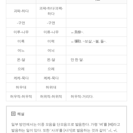
괴퍅-하다/괴팩-
괴팍-하다
하다
-구먼
-구면
미루-나무
미류-나무
←美柳~.
미륵
미력
←彌勒. ~보살, ~불, 돌~.
여느
여늬
온-달
왼-달
만 한 달.
으레
으례
케케-묵다
켸켸-묵다
허우대
허위대
허우적-허우적
허위적-허위적
허우적-거리다.
해설
일부 방언에서는 이중 모음을 단모음으로 발음한다. 가령 ‘벼’를 [베]라고
발음하는 일이 있다. 또한 ‘사과’를 [사가]로 발음하는 것과 같이 ‘ㅚ, ㅟ,