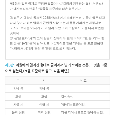
제3항과 같은 취지로 규정한 말들이나, 제3항의 경우와는 달리 거센소리
가 예사소리로 변화한 말들을 표준어로 삼은 경우이다.
① 표준어 규정이 공표된 1988년보다 이미 오래전부터 이름이 얼른 생각
나지 않거나 바로 말하기 곤란한 사람 또는 사물을 가리키는 대명사로
‘거시키’보다는 ‘거시기’가 더 널리 쓰였고 이 조항에서 이를 다시 확인한
것이다.
② ‘푼’은 한자 ‘分’의 고어 발음의 잔재이다. 현대 국어의 ‘할, 푼, 리’나 ‘땡
전 한 푼’ 등에 ‘푼’이 남아 있으나 한자어로 읽을 때에는 ‘분’으로 발음한
다. 따라서 시계의 ‘분침’은 ‘푼침’으로 쓰지 않는다.
제5항
어원에서 멀어진 형태로 굳어져서 널리 쓰이는 것은, 그것을 표준
어로 삼는다.(ㄱ을 표준어로 삼고, ㄴ을 버림.)
ㄱ
ㄴ
비고
강낭-콩
강남-콩
고삿
고샅
겉~, 속~.
사글-세
삭월-세
‘월세’는 표준어임.
울력-성당
위력-성당
떼를 지어서 으르고 협박하는 일.