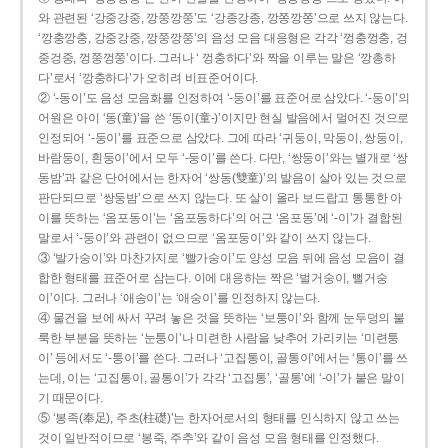
와 관련된 ‘강중강중, 깡쭝깡쭝’도 ‘강종강종, 깡쫑깡쫑’으로 쓰지 않는다.
‘깡충깡충, 강중강중, 깡쭝깡쭝’의 음성 모음 대응형은 각각 ‘껑충껑충, 겅
중겅중, 껑쭝껑쭝’이다. 그러나 ‘ 껑충하다’와 짝을 이루는 말은 ‘깡총하
다’로서 ‘깡충하다’가 오히려 비표준어이다.
② ‘-동이’도 음성 모음화를 인정하여 ‘-둥이’를 표준어로 삼았다. ‘-둥이’의
어원은 아이 ‘동(童)’을 쓴 ‘동이(童-)’이지만 현실 발음에서 멀어진 것으로
인정되어 ‘-둥이’를 표준으로 삼았다. 그에 따라 ‘귀둥이, 막둥이, 쌍둥이,
바람둥이, 흰둥이’에서 모두 ‘-둥이’를 쓴다. 다만, ‘쌍둥이’와는 별개로 ‘쌍
동밤’과 같은 단어에서는 한자어 ‘쌍동(雙童)’의 발음이 살아 있는 것으로
판단되므로 ‘쌍둥밤’으로 쓰지 않는다. 또 살이 올라 보드랍고 통통한 아
이를 뜻하는 ‘옴포동이’는 ‘옴포동하다’의 어근 ‘옴포동’에 ‘-이’가 결합된
말로서 ‘-둥이’와 관련이 없으므로 ‘옴포둥이’와 같이 쓰지 않는다.
③ ‘발가숭이’와 마찬가지로 ‘빨가숭이’도 양성 모음 뒤에 음성 모음이 결
합한 형태를 표준어로 삼는다. 이에 대응하는 짝은 ‘벌거숭이, 뻘거숭
이’이다. 그러나 ‘애송이’는 ‘애숭이’를 인정하지 않는다.
④ 물건을 보에 싸서 꾸려 놓은 것을 뜻하는 ‘보퉁이’와 함께 눈두덩의 불
룩한 부분을 뜻하는 ‘눈퉁이’나 미련한 사람을 낮추어 가리키는 ‘미련퉁
이’ 등에서도 ‘-퉁이’를 쓴다. 그러나 ‘고집통이, 골통이’에서는 ‘통이’를 쓰
는데, 이는 ‘고집통이, 골통이’가 각각 ‘고집통’, ‘골통’에 ‘-이’가 붙은 말이
기 때문이다.
⑤ ‘봉족(奉足), 주초(柱礎)’는 한자어로서의 형태를 인식하지 않고 쓰는
것이 일반적이므로 ‘봉죽, 주추’와 같이 음성 모음 형태를 인정했다.