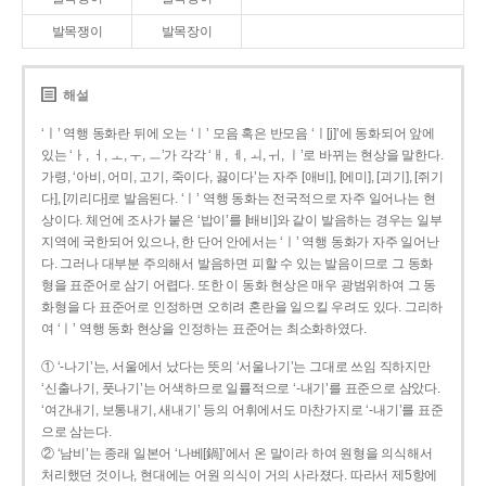
발목쟁이
발목장이
해설
‘ㅣ’ 역행 동화란 뒤에 오는 ‘ㅣ’ 모음 혹은 반모음 ‘ㅣ[j]’에 동화되어 앞에
있는 ‘ㅏ, ㅓ, ㅗ, ㅜ, ㅡ’가 각각 ‘ㅐ, ㅔ, ㅚ, ㅟ, ㅣ’로 바뀌는 현상을 말한다.
가령, ‘아비, 어미, 고기, 죽이다, 끓이다’는 자주 [애비], [에미], [괴기], [쥐기
다], [끼리다]로 발음된다. ‘ㅣ’ 역행 동화는 전국적으로 자주 일어나는 현
상이다. 체언에 조사가 붙은 ‘밥이’를 [배비]와 같이 발음하는 경우는 일부
지역에 국한되어 있으나, 한 단어 안에서는 ‘ㅣ’ 역행 동화가 자주 일어난
다. 그러나 대부분 주의해서 발음하면 피할 수 있는 발음이므로 그 동화
형을 표준어로 삼기 어렵다. 또한 이 동화 현상은 매우 광범위하여 그 동
화형을 다 표준어로 인정하면 오히려 혼란을 일으킬 우려도 있다. 그리하
여 ‘ㅣ’ 역행 동화 현상을 인정하는 표준어는 최소화하였다.
① ‘-나기’는, 서울에서 났다는 뜻의 ‘서울나기’는 그대로 쓰임 직하지만
‘신출나기, 풋나기’는 어색하므로 일률적으로 ‘-내기’를 표준으로 삼았다.
‘여간내기, 보통내기, 새내기’ 등의 어휘에서도 마찬가지로 ‘-내기’를 표준
으로 삼는다.
② ‘남비’는 종래 일본어 ‘나베[鍋]’에서 온 말이라 하여 원형을 의식해서
처리했던 것이나, 현대에는 어원 의식이 거의 사라졌다. 따라서 제5항에