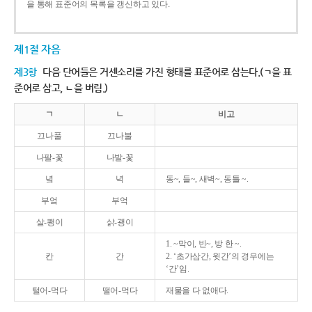
을 통해 표준어의 목록을 갱신하고 있다.
제1절 자음
제3항
다음 단어들은 거센소리를 가진 형태를 표준어로 삼는다.(ㄱ을 표
준어로 삼고, ㄴ을 버림.)
ㄱ
ㄴ
비고
끄나풀
끄나불
나팔-꽃
나발-꽃
녘
녁
동~, 들~, 새벽~, 동틀 ~.
부엌
부억
살-쾡이
삵-괭이
1. ~막이, 빈~, 방 한 ~.
칸
간
2. ‘초가삼간, 윗간’의 경우에는
‘간’임.
털어-먹다
떨어-먹다
재물을 다 없애다.