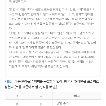
록 규정하였다.
④ ‘갈비, 갓모, 휴지(休紙)’는 변화된 형태인 ‘가리, 갈모, 수지’ 등도 각각
쓰였으나, 본래의 형태가 더 널리 쓰이므로 ‘갈비, 갓모, 휴지’의 형태를
표준어로 인정하였다. 다만, ‘갓모’와는 별개로 비가 올 때 갓 위에 덮어
쓰던 고깔 비슷하게 생긴 물건을 뜻하는 ‘갈모(-帽)’는 표준어로 인정한
다.
⑤ ‘밀-’에 ‘-뜨리다’가 붙은 ‘밀뜨리다’도 언중이 ‘밀다’의 뜻을 의식하고
있으므로 비록 ‘미뜨리다’가 쓰이고 있어도 ‘밀뜨리다’로 쓴다. 다만, ‘-뜨
리다’와 ‘-트리다’가 같은 뜻의 복수 표준어 접미사로 인정되므로 ‘밀뜨리
다’와 함께 ‘밀트리다’도 표준어로 인정된다.
⑥ ‘적이’는 의미적으로 ‘적다’와는 멀어지고 오히려 반대의 의미를 가지
게 되었다. 그 때문에 한동안 ‘저으기’가 널리 보급되기도 하였다. 그러나
반대의 뜻이 되었더라도 원래의 어원 ‘적다’와의 관계는 부정할 수 없기
때문에 ‘저으기’가 아닌 ‘적이’를 표준어로 삼았다.
제6항
다음 단어들은 의미를 구별함이 없이, 한 가지 형태만을 표준어로
삼는다.(ㄱ을 표준어로 삼고, ㄴ을 버림.)
ㄱ
ㄴ
비고
돌
돐
생일, 주기.