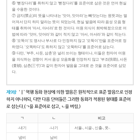
⑥ ‘뻗장다리’를 취하지 않고 ‘뻗정다리’를 표준어로 삼은 것은 언어 현실
을 수용한 것이다.
⑦ 금지(禁止)의 뜻을 나타내는 ‘앗아, 앗아라’는 빼앗는다는 원뜻과는 멀
어져서 단지 하지 말라는 뜻이 되었는데, 현실 발음에 따라 음성 모음 형
태를 취하여 ‘아서, 아서라’로 한 것이다. 어원 의식이 희박해졌으므로 어
법에 따라 ‘앗어, 앗어라’와 같이 적지 않고 ‘아서, 아서라’와 같이 적는다.
⑧ ‘오똑이’도 명사나 부사로 다 인정하지 않고 ‘오뚝이’만을 표준어로 정
하였다. ‘오똑하다’도 취하지 않고 ‘오뚝하다’를 표준어로 삼는다.
⑨ 다만, ‘부주, 사둔, 삼춘’은 널리 쓰이는 형태이나, 이들은 한자어 어원
을 의식하는 경향이 커서 음성 모음화를 인정하지 않고 ‘부조(扶助), 사돈
(査頓), 삼촌(三寸)’과 같이 한자어 발음을 그대로 쓴 것을 표준어로 삼았
다.
제9항
‘ㅣ’ 역행 동화 현상에 의한 발음은 원칙적으로 표준 발음으로 인정
하지 아니하되, 다만 다음 단어들은 그러한 동화가 적용된 형태를 표준어
로 삼는다.(ㄱ을 표준어로 삼고, ㄴ을 버림.)
ㄱ
ㄴ
비고
-내기
-나기
서울-, 시골-, 신출-, 풋-.
냄비
남비