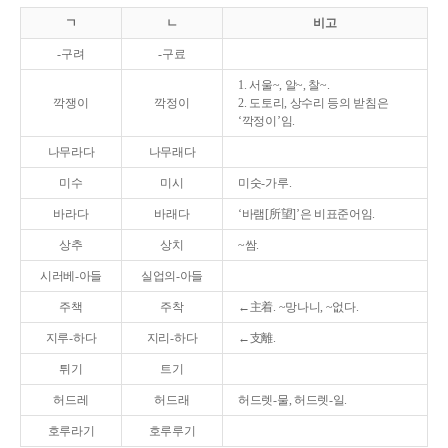
ㄱ
ㄴ
비고
-구려
-구료
1. 서울~, 알~, 찰~.
깍쟁이
깍정이
2. 도토리, 상수리 등의 받침은
‘깍정이’임.
나무라다
나무래다
미수
미시
미숫-가루.
바라다
바래다
‘바램[所望]’은 비표준어임.
상추
상치
~쌈.
시러베-아들
실업의-아들
주책
주착
←主着. ~망나니, ~없다.
지루-하다
지리-하다
←支離.
튀기
트기
허드레
허드래
허드렛-물, 허드렛-일.
호루라기
호루루기