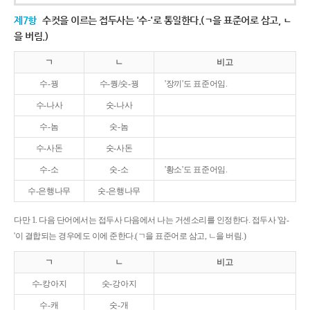
제7항
수컷을 이르는 접두사는 '수-'로 통일한다.(ㄱ을 표준어로 삼고, ㄴ
을 버림.)
ㄱ
ㄴ
비고
수-꿩
수-퀑/숫-꿩
'장끼'도 표준어임.
수-나사
숫-나사
수-놈
숫-놈
수-사돈
숫-사돈
수-소
숫-소
'황소'도 표준어임.
수-은행나무
숫-은행나무
다만 1. 다음 단어에서는 접두사 다음에서 나는 거센소리를 인정한다. 접두사 '암-
'이 결합되는 경우에도 이에 준한다.(ㄱ을 표준어로 삼고, ㄴ을 버림.)
ㄱ
ㄴ
비고
수-캉아지
숫-강아지
수-캐
숫-개