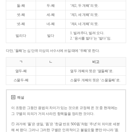
둘-째
두-째
‘제2, 두 개째’의 뜻.
셋-째
세-째
‘제3, 세 개째’의 뜻.
넷-째
네-째
‘제4, 네 개째’의 뜻.
1. 빌려주다, 빌려 오다.
빌리다
빌다
2. ‘용서를 빌다’는 ‘빌다’임.
다만, ‘둘째’는 십 단위 이상의 서수사에 쓰일 때에 ‘두째’로 한다.
ㄱ
ㄴ
비고
열두-째
열두 개째의 뜻은 ‘열둘째’로.
스물두-째
스물두 개째의 뜻은 ‘스물둘째’로.
해설
이 조항은 그동안 용법의 차이가 있는 것으로 규정해 온 것 중 현재에는
그 구별의 의의가 거의 사라진 항목들을 정리한 것이다.
① 과거에 ‘돌’은 생일, ‘돐’은 ‘한글 반포 500돐’처럼 ‘주년’의 의미로 세분
해 써 왔다. 그러나 그러한 구별은 인위적이고 불필요할 뿐만 아니라 ‘돐