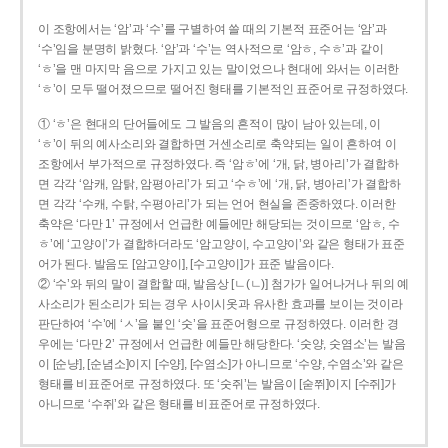
이 조항에서는 ‘암’과 ‘수’를 구별하여 쓸 때의 기본적 표준어는 ‘암’과
‘수’임을 분명히 밝혔다. ‘암’과 ‘수’는 역사적으로 ‘암ㅎ, 수ㅎ’과 같이
‘ㅎ’을 맨 마지막 음으로 가지고 있는 말이었으나 현대에 와서는 이러한
‘ㅎ’이 모두 떨어졌으므로 떨어진 형태를 기본적인 표준어로 규정하였다.
① ‘ㅎ’은 현대의 단어들에도 그 발음의 흔적이 많이 남아 있는데, 이
‘ㅎ’이 뒤의 예사소리와 결합하면 거센소리로 축약되는 일이 흔하여 이
조항에서 부가적으로 규정하였다. 즉 ‘암ㅎ’에 ‘개, 닭, 병아리’가 결합하
면 각각 ‘암캐, 암탉, 암평아리’가 되고 ‘수ㅎ’에 ‘개, 닭, 병아리’가 결합하
면 각각 ‘수캐, 수탉, 수평아리’가 되는 언어 현실을 존중하였다. 이러한
축약은 ‘다만 1’ 규정에서 언급한 예들에만 해당되는 것이므로 ‘암ㅎ, 수
ㅎ’에 ‘고양이’가 결합하더라도 ‘암고양이, 수고양이’와 같은 형태가 표준
어가 된다. 발음도 [암고양이], [수고양이]가 표준 발음이다.
② ‘수’와 뒤의 말이 결합할 때, 발음상 [ㄴ(ㄴ)] 첨가가 일어나거나 뒤의 예
사소리가 된소리가 되는 경우 사이시옷과 유사한 효과를 보이는 것이라
판단하여 ‘수’에 ‘ㅅ’을 붙인 ‘숫’을 표준어형으로 규정하였다. 이러한 경
우에는 ‘다만 2’ 규정에서 언급한 예들만 해당한다. ‘숫양, 숫염소’는 발음
이 [순냥], [순념소]이지 [수양], [수염소]가 아니므로 ‘수양, 수염소’와 같은
형태를 비표준어로 규정하였다. 또 ‘숫쥐’는 발음이 [숟쮜]이지 [수쥐]가
아니므로 ‘수쥐’와 같은 형태를 비표준어로 규정하였다.