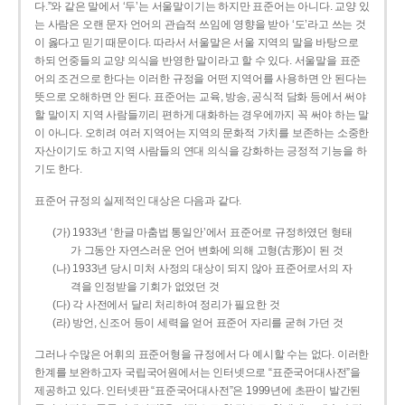
다.”와 같은 말에서 ‘두’는 서울말이기는 하지만 표준어는 아니다. 교양 있
는 사람은 오랜 문자 언어의 관습적 쓰임에 영향을 받아 ‘도’라고 쓰는 것
이 옳다고 믿기 때문이다. 따라서 서울말은 서울 지역의 말을 바탕으로
하되 언중들의 교양 의식을 반영한 말이라고 할 수 있다. 서울말을 표준
어의 조건으로 한다는 이러한 규정을 어떤 지역어를 사용하면 안 된다는
뜻으로 오해하면 안 된다. 표준어는 교육, 방송, 공식적 담화 등에서 써야
할 말이지 지역 사람들끼리 편하게 대화하는 경우에까지 꼭 써야 하는 말
이 아니다. 오히려 여러 지역어는 지역의 문화적 가치를 보존하는 소중한
자산이기도 하고 지역 사람들의 연대 의식을 강화하는 긍정적 기능을 하
기도 한다.
표준어 규정의 실제적인 대상은 다음과 같다.
(가) 1933년 ‘한글 마춤법 통일안’에서 표준어로 규정하였던 형태
가 그동안 자연스러운 언어 변화에 의해 고형(古形)이 된 것
(나) 1933년 당시 미처 사정의 대상이 되지 않아 표준어로서의 자
격을 인정받을 기회가 없었던 것
(다) 각 사전에서 달리 처리하여 정리가 필요한 것
(라) 방언, 신조어 등이 세력을 얻어 표준어 자리를 굳혀 가던 것
그러나 수많은 어휘의 표준어형을 규정에서 다 예시할 수는 없다. 이러한
한계를 보완하고자 국립국어원에서는 인터넷으로 “표준국어대사전”을
제공하고 있다. 인터넷판 “표준국어대사전”은 1999년에 초판이 발간된