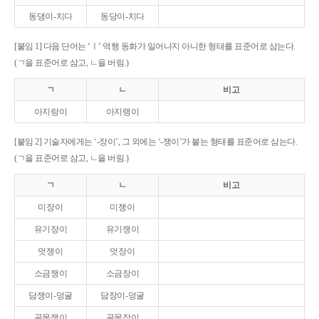
동댕이-치다
동당이-치다
[붙임 1] 다음 단어는 ‘ㅣ’ 역행 동화가 일어나지 아니한 형태를 표준어로 삼는다.
(ㄱ을 표준어로 삼고, ㄴ을 버림.)
ㄱ
ㄴ
비고
아지랑이
아지랭이
[붙임 2] 기술자에게는 ‘-장이’, 그 외에는 ‘-쟁이’가 붙는 형태를 표준어로 삼는다.
(ㄱ을 표준어로 삼고, ㄴ을 버림.)
ㄱ
ㄴ
비고
미장이
미쟁이
유기장이
유기쟁이
멋쟁이
멋장이
소금쟁이
소금장이
담쟁이-덩굴
담장이-덩굴
골목쟁이
골목장이