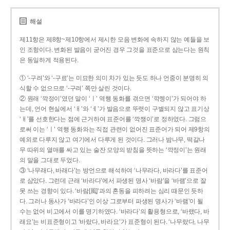
해설
제11항은 제8항~제10항에서 제시한 모음 변화에 속하지 않는 예들을 보
인 조항이다. 변화된 발음이 굳어진 경우 그것을 표준으로 삼는다는 원칙
은 동일하게 적용된다.
① ‘-구려’와 ‘-구료’는 미묘한 의미 차가 있는 듯도 하나 언중이 분명히 의
식할 수 없으므로 ‘-구려’ 쪽만 살린 것이다.
② 원래 ‘깍정이’였던 말이 ‘ㅣ’ 역행 동화를 겪으면 ‘깍젱이’가 되어야 하
는데, 언어 현실에서 ‘ㅐ’와 ‘ㅔ’가 발음으로 뚜렷이 구별되지 않고 표기상
‘ㅐ’를 선호한다는 점에 근거하여 표준어를 ‘깍쟁이’로 정하였다. 그럼으
로써 이는 ‘ㅣ’ 역행 동화와는 직접 관련이 없어진 표준어가 되어 제9항의
예외로 다루지 않고 여기에서 다루게 된 것이다. 그러나 밤나무, 떡갈나
무 따위의 열매를 싸고 있는 술잔 모양의 받침을 뜻하는 ‘깍정이’는 원래
의 말을 그대로 두었다.
③ ‘나무래다, 바래다’는 방언으로 해석하여 ‘나무라다, 바라다’를 표준어
로 삼았다. 그런데 근래 ‘바라다’에서 파생된 명사 ‘바람’을 ‘바램’으로 잘
못 쓰는 경향이 있다. ‘바람[風]’과의 혼동을 피하려는 심리 때문인 듯하
다. 그러나 동사가 ‘바라다’인 이상 그로부터 파생된 명사가 ‘바램’이 될
수는 없어 비고에서 이를 명기하였다. ‘바라다’의 활용형으로, ‘바랬다, 바
래요’는 비표준형이고 ‘바랐다, 바라요’가 표준형이 된다. ‘나무랐다, 나무