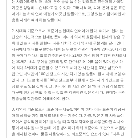
는 사람이라도 비어, 속어, 은어 등을 쓸 수는 있으므로 표준어의 사회적
기준은 상당히 느슨하다고 할 수 있다. 그러나 비어, 속어, 은어 등은 표준
어이기는 하되 언어 예절에 어긋난 말들이므로, 교양 있는 사람이라면 사
용을 자제하여야 하는 말들이다.
2. 시대적 기준으로서, 표준어는 현대의 언어여야 한다. 여기서 ‘현대’는
단순히 시간적으로 현재란 뜻이 아니라 역사적 흐름에서 현재와 같은 구
획에 있는 시대를 말한다. 다른 사회적, 경제적 시대 구분과는 달리 언어
사용에서 현대를 구분하는 데에는 뚜렷한 객관적 기준이 없다. 20세기 초
의 구어가 현대의 말로 간주되곤 하나, 21세기가 상당히 진행된 현재로서
는 20세기 초의 구어를 현대의 말로 간주하기에 어려움이 있다. 한 시대
에 최대 4세대가 공존할 수 있으므로 세대 간 시간 차를 30년 남짓으로
잡으면 넉넉잡아 100년 정도의 시간 차가 있는 말들이 한 시대에 쓰일 수
있다. 그러므로 현대를 100년 전으로부터 현재 시점까지의 기간으로 규
정할 수도 있을 것이다. 그러나 이러한 시간 인식은 ‘현대’ 개념의 모호함
때문에 편의상 행할 수 있는 것일 뿐 객관적인 것은 아니다. ‘현대’는 국어
언중들의 직관으로 이해하여야 한다.
3. 지역적 기준으로서, 표준어는 서울말이어야 한다. 이는 표준어의 공용
어적 성격을 가장 크게 드러내 주는 기준이다. 가령, 많은 지역 사람들이
모여서 공식적인 이야기를 나눌 때 각자의 지역어를 사용한다면 의사소
통이 어려워질 수 있는데, 이를 방지하기 위해 표준어의 조건으로 서울말
을 제시한 것이다. 물론 서울말이라도 비표준적인 요소가 있다. “나두 간