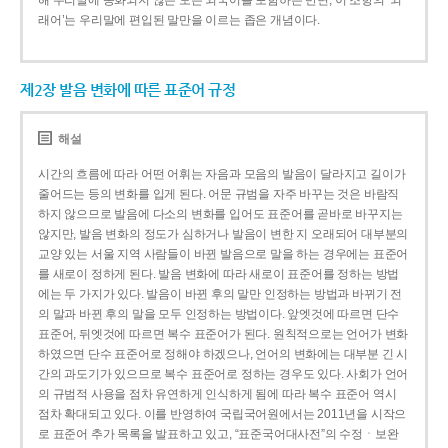
해 우리말에 동화되지 않은 모든 외국어를 포함하는 반면, 이 조항의 ‘외
래어’는 우리말에 편입된 말만을 이르는 좁은 개념이다.
제2장 발음 변화에 따른 표준어 규정
해설
시간의 흐름에 따라 어떤 어휘는 자음과 모음의 발음이 달라지고 길이가
줄어드는 등의 변화를 입게 된다. 어문 규범을 자주 바꾸는 것은 바람직
하지 않으므로 발음에 다소의 변화를 입어도 표준어를 곧바로 바꾸지는
않지만, 발음 변화의 정도가 심하거나 발음이 변한 지 오래되어 대부분의
교양 있는 서울 지역 사람들이 바뀐 발음으로 말을 하는 경우에는 표준어
를 새로이 정하게 된다. 발음 변화에 따라 새로이 표준어를 정하는 방법
에는 두 가지가 있다. 발음이 바뀐 후의 말만 인정하는 방법과 바뀌기 전
의 말과 바뀐 후의 말을 모두 인정하는 방법이다. 앞엣것에 따르면 단수
표준어, 뒤엣것에 따르면 복수 표준어가 된다. 원칙적으로는 언어가 변화
하였으면 단수 표준어로 정해야 하겠으나, 언어의 변화에는 대부분 긴 시
간의 과도기가 있으므로 복수 표준어로 정하는 경우도 있다. 사회가 언어
의 규범적 사용을 점차 유연하게 인식하게 됨에 따라 복수 표준어 역시
점차 확대되고 있다. 이를 반영하여 국립국어원에서는 2011년을 시작으
로 표준어 추가 목록을 발표하고 있고, “표준국어대사전”의 수정ㆍ보완