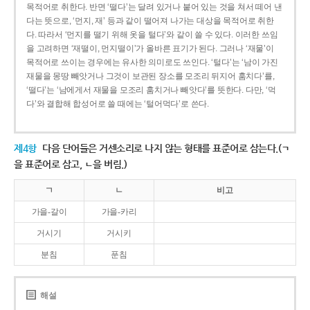
목적어로 취한다. 반면 ‘떨다’는 달려 있거나 붙어 있는 것을 쳐서 떼어 낸
다는 뜻으로, ‘먼지, 재’ 등과 같이 떨어져 나가는 대상을 목적어로 취한
다. 따라서 ‘먼지를 떨기 위해 옷을 털다’와 같이 쓸 수 있다. 이러한 쓰임
을 고려하면 ‘재떨이, 먼지떨이’가 올바른 표기가 된다. 그러나 ‘재물’이
목적어로 쓰이는 경우에는 유사한 의미로도 쓰인다. ‘털다’는 ‘남이 가진
재물을 몽땅 빼앗거나 그것이 보관된 장소를 모조리 뒤지어 훔치다’를,
‘떨다’는 ‘남에게서 재물을 모조리 훔치거나 빼앗다’를 뜻한다. 다만, ‘먹
다’와 결합해 합성어로 쓸 때에는 ‘털어먹다’로 쓴다.
제4항
다음 단어들은 거센소리로 나지 않는 형태를 표준어로 삼는다.(ㄱ
을 표준어로 삼고, ㄴ을 버림.)
ㄱ
ㄴ
비고
가을-갈이
가을-카리
거시기
거시키
분침
푼침
해설