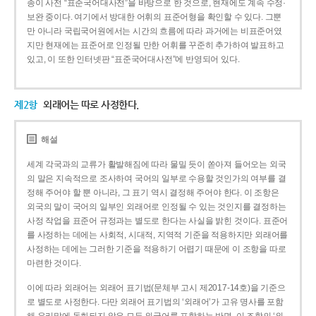
종이 사전 “표준국어대사전”을 바탕으로 한 것으로, 현재에도 계속 수정·
보완 중이다. 여기에서 방대한 어휘의 표준어형을 확인할 수 있다. 그뿐
만 아니라 국립국어원에서는 시간의 흐름에 따라 과거에는 비표준어였
지만 현재에는 표준어로 인정될 만한 어휘를 꾸준히 추가하여 발표하고
있고, 이 또한 인터넷판 “표준국어대사전”에 반영되어 있다.
제2항
외래어는 따로 사정한다.
해설
세계 각국과의 교류가 활발해짐에 따라 물밀 듯이 쏟아져 들어오는 외국
의 말은 지속적으로 조사하여 국어의 일부로 수용할 것인가의 여부를 결
정해 주어야 할 뿐 아니라, 그 표기 역시 결정해 주어야 한다. 이 조항은
외국의 말이 국어의 일부인 외래어로 인정될 수 있는 것인지를 결정하는
사정 작업을 표준어 규정과는 별도로 한다는 사실을 밝힌 것이다. 표준어
를 사정하는 데에는 사회적, 시대적, 지역적 기준을 적용하지만 외래어를
사정하는 데에는 그러한 기준을 적용하기 어렵기 때문에 이 조항을 따로
마련한 것이다.
이에 따라 외래어는 외래어 표기법(문체부 고시 제2017-14호)을 기준으
로 별도로 사정한다. 다만 외래어 표기법의 ‘외래어’가 고유 명사를 포함