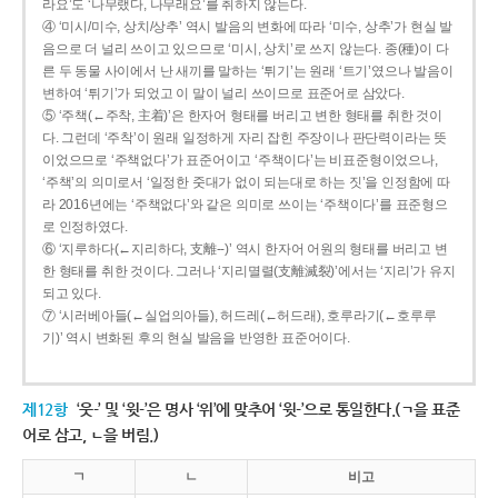
라요’도 ‘나무랬다, 나무래요’를 취하지 않는다.
④ ‘미시/미수, 상치/상추’ 역시 발음의 변화에 따라 ‘미수, 상추’가 현실 발
음으로 더 널리 쓰이고 있으므로 ‘미시, 상치’로 쓰지 않는다. 종(種)이 다
른 두 동물 사이에서 난 새끼를 말하는 ‘튀기’는 원래 ‘트기’였으나 발음이
변하여 ‘튀기’가 되었고 이 말이 널리 쓰이므로 표준어로 삼았다.
⑤ ‘주책(←주착, 主着)’은 한자어 형태를 버리고 변한 형태를 취한 것이
다. 그런데 ‘주착’이 원래 일정하게 자리 잡힌 주장이나 판단력이라는 뜻
이었으므로 ‘주책없다’가 표준어이고 ‘주책이다’는 비표준형이었으나,
‘주책’의 의미로서 ‘일정한 줏대가 없이 되는대로 하는 짓’을 인정함에 따
라 2016년에는 ‘주책없다’와 같은 의미로 쓰이는 ‘주책이다’를 표준형으
로 인정하였다.
⑥ ‘지루하다(←지리하다, 支離--)’ 역시 한자어 어원의 형태를 버리고 변
한 형태를 취한 것이다. 그러나 ‘지리멸렬(支離滅裂)’에서는 ‘지리’가 유지
되고 있다.
⑦ ‘시러베아들(←실업의아들), 허드레(←허드래), 호루라기(←호루루
기)’ 역시 변화된 후의 현실 발음을 반영한 표준어이다.
제12항
‘웃-’ 및 ‘윗-’은 명사 ‘위’에 맞추어 ‘윗-’으로 통일한다.(ㄱ을 표준
어로 삼고, ㄴ을 버림.)
ㄱ
ㄴ
비고