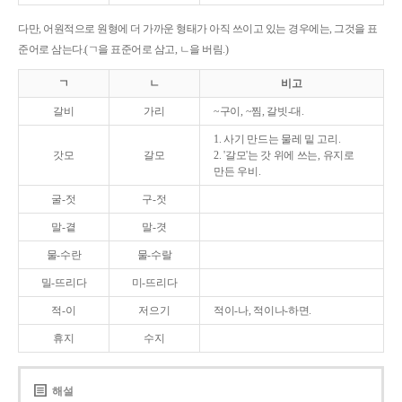
다만, 어원적으로 원형에 더 가까운 형태가 아직 쓰이고 있는 경우에는, 그것을 표
준어로 삼는다.(ㄱ을 표준어로 삼고, ㄴ을 버림.)
ㄱ
ㄴ
비고
갈비
가리
~구이, ~찜, 갈빗-대.
1. 사기 만드는 물레 밑 고리.
갓모
갈모
2. '갈모'는 갓 위에 쓰는, 유지로
만든 우비.
굴-젓
구-젓
말-곁
말-겻
물-수란
물-수랄
밀-뜨리다
미-뜨리다
적-이
저으기
적이-나, 적이나-하면.
휴지
수지
해설