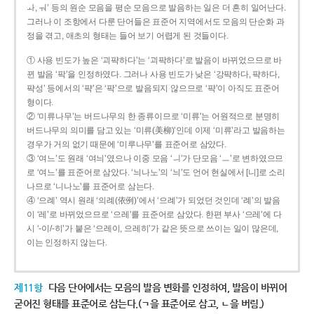
ㅘ, ㅝ’ 등의 원순 모음을 평순 모음으로 발음하는 일은 더 흔히 일어난다.
그러나 이 조항에서 다룬 단어들은 표준어 지역에서도 모음의 단순화 과
정을 겪고, 애초의 형태는 들어 보기 어렵게 된 것들이다.
① 사용 빈도가 높은 ‘괴퍅하다’는 ‘괴팍하다’로 발음이 바뀌었으므로 바
뀐 발음 ‘팍’을 인정하였다. 그러나 사용 빈도가 낮은 ‘강퍅하다, 퍅하다,
퍅성’ 등에서의 ‘퍅’은 ‘팍’으로 발음되지 않으므로 ‘퍅’이 아직도 표준어
형이다.
② ‘미류나무’는 버드나무의 한 종류이므로 ‘미류’는 어원적으로 분명히
버드나무의 의미를 담고 있는 ‘미류(美柳)’인데 이제 ‘미류’라고 발음하는
경우가 거의 없기 때문에 ‘미루나무’를 표준어로 삼았다.
③ ‘여느’도 원래 ‘여늬’였으나 이중 모음 ‘ㅢ’가 단모음 ‘ㅡ’로 변하였으므
로 ‘여느’를 표준어로 삼았다. ‘늬나노’의 ‘늬’도 언어 현실에서 [니]로 소리
나므로 ‘니나노’를 표준어로 삼는다.
④ ‘으례’ 역시 원래 ‘의례(依例)’에서 ‘으례’가 되었던 것인데 ‘례’의 발음
이 ‘레’로 바뀌었으므로 ‘으레’를 표준어로 삼았다. 한편 부사 ‘으레’에 다
시 ‘-이/-히’가 붙은 ‘으레이, 으레히’가 같은 뜻으로 쓰이는 일이 많은데,
이는 인정하지 않는다.
제11항
다음 단어에서는 모음의 발음 변화를 인정하여, 발음이 바뀌어
굳어진 형태를 표준어로 삼는다.(ㄱ을 표준어로 삼고, ㄴ을 버림.)