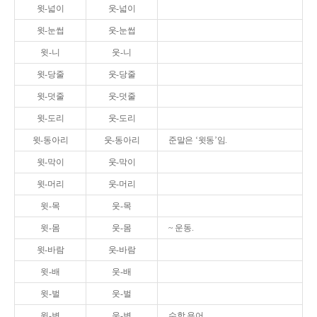
윗-넓이
웃-넓이
윗-눈썹
웃-눈썹
윗-니
웃-니
윗-당줄
웃-당줄
윗-덧줄
웃-덧줄
윗-도리
웃-도리
윗-동아리
웃-동아리
준말은 ‘윗동’임.
윗-막이
웃-막이
윗-머리
웃-머리
윗-목
웃-목
윗-몸
웃-몸
~ 운동.
윗-바람
웃-바람
윗-배
웃-배
윗-벌
웃-벌
윗-변
웃-변
수학 용어.