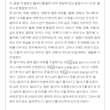
이, 돐을’의 발음인 [돌씨], [돌쓸]이 언어 현실에 있는 발음이 아니므로 ‘돌’
하나로 통합한 것이다.
② 과거에 ‘두째, 세째’는 ‘첫째’와 함께 차례를, ‘둘째, 셋째’는 ‘하나째’와
함께 ‘사과를 벌써 셋째 먹는다’에서와 같이 수량을 나타내는 것으로 구
별하여 써 왔다. 그러나 언어 현실에서 이와 같은 구별은 인위적인 것이
라고 판단되어 ‘둘째, 셋째’로 통합한 것이다. 따라서 ‘두째, 세째, 네째’와
같은 표현은 잘못된 것이다. 다만, ‘두째’가 다른 수 뒤에 오는 ‘열두째, 스
물두째, 서른두째’ 등은 인정하였는데, 이는 받침 ‘ㄹ’ 발음이 분명히 탈락
하는 언어 현실을 근거로 한 것이다. 순서가 첫 번째나 두 번째쯤 되는 차
례를 나타내는 ‘한두째’에서도 ‘두째’로 쓴다. 그러나 이에도 예외가 있는
데, 드물게 쓰이기는 하지만 ‘열두 개째’의 의미로 쓰일 때에는 ‘열둘째’가
인정된다.
③ ‘빌다’에는 원래 물건 따위를 구걸한다는 뜻
과 신
(
밥을 빌러 다니다)
예
이나 사람 따위에 간청한다는 뜻
, 그리고 나중에
(
하늘에 소원을 빌다)
예
갚기로 하고 남의 물건이나 돈을 쓴다는 뜻
이 있
(
친구에게 돈을 빌다)
예
었다. 그런데 나중에 갚기로 하고 남의 물건이나 돈을 쓴다는 뜻의 ‘빌
다’는 ‘빌리다’로 형태가 바뀜에 따라 ‘빌다’를 버리고 ‘빌리다’를 표준어
로 삼은 것이다. ‘빌리다’는 원래 ‘빌다’의 피동형으로서 대가를 받기로 하
고 남에게 물건이나 돈 따위를 내어 주는 것을 뜻하는 말이었다. 그러나
새로운 뜻으로 쓰임에 따라 원래의 의미는 잃어버리게 되었다. 그래서 원
래의 의미로는 ‘빌려주다’가 ‘빌리다’를 대신하여 쓰이게 되었다.