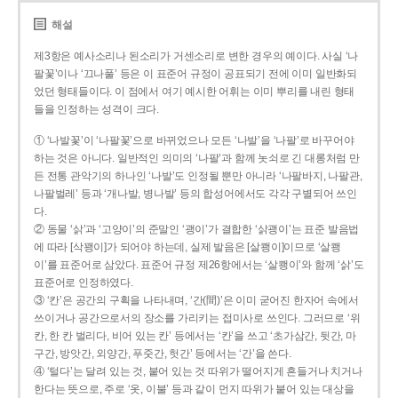
해설
제3항은 예사소리나 된소리가 거센소리로 변한 경우의 예이다. 사실 ‘나
팔꽃’이나 ‘끄나풀’ 등은 이 표준어 규정이 공표되기 전에 이미 일반화되
었던 형태들이다. 이 점에서 여기 예시한 어휘는 이미 뿌리를 내린 형태
들을 인정하는 성격이 크다.
① ‘나발꽃’이 ‘나팔꽃’으로 바뀌었으나 모든 ‘나발’을 ‘나팔’로 바꾸어야
하는 것은 아니다. 일반적인 의미의 ‘나팔’과 함께 놋쇠로 긴 대롱처럼 만
든 전통 관악기의 하나인 ‘나발’도 인정될 뿐만 아니라 ‘나팔바지, 나팔관,
나팔벌레’ 등과 ‘개나발, 병나발’ 등의 합성어에서도 각각 구별되어 쓰인
다.
② 동물 ‘삵’과 ‘고양이’의 준말인 ‘괭이’가 결합한 ‘삵괭이’는 표준 발음법
에 따라 [삭꽹이]가 되어야 하는데, 실제 발음은 [살쾡이]이므로 ‘살쾡
이’를 표준어로 삼았다. 표준어 규정 제26항에서는 ‘살쾡이’와 함께 ‘삵’도
표준어로 인정하였다.
③ ‘칸’은 공간의 구획을 나타내며, ‘간(間)’은 이미 굳어진 한자어 속에서
쓰이거나 공간으로서의 장소를 가리키는 접미사로 쓰인다. 그러므로 ‘위
칸, 한 칸 벌리다, 비어 있는 칸’ 등에서는 ‘칸’을 쓰고 ‘초가삼간, 뒷간, 마
구간, 방앗간, 외양간, 푸줏간, 헛간’ 등에서는 ‘간’을 쓴다.
④ ‘털다’는 달려 있는 것, 붙어 있는 것 따위가 떨어지게 흔들거나 치거나
한다는 뜻으로, 주로 ‘옷, 이불’ 등과 같이 먼지 따위가 붙어 있는 대상을