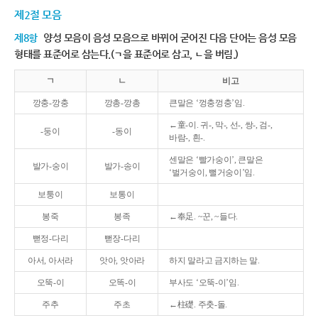
제2절 모음
제8항
양성 모음이 음성 모음으로 바뀌어 굳어진 다음 단어는 음성 모음
형태를 표준어로 삼는다.(ㄱ을 표준어로 삼고, ㄴ을 버림.)
ㄱ
ㄴ
비고
깡충-깡충
깡총-깡총
큰말은 ‘껑충껑충’임.
←童-이. 귀-, 막-, 선-, 쌍-, 검-,
-둥이
-동이
바람-, 흰-.
센말은 ‘빨가숭이’, 큰말은
발가-숭이
발가-송이
‘벌거숭이, 뻘거숭이’임.
보퉁이
보통이
봉죽
봉족
←奉足. ~꾼, ~들다.
뻗정-다리
뻗장-다리
아서, 아서라
앗아, 앗아라
하지 말라고 금지하는 말.
오뚝-이
오똑-이
부사도 ‘오뚝-이’임.
주추
주초
←柱礎. 주춧-돌.