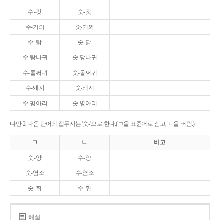
수-컷
숫-것
수-키와
숫-기와
수-탉
숫-닭
수-탕나귀
숫-당나귀
수-톨쩌귀
숫-돌쩌귀
수-퇘지
숫-돼지
수-평아리
숫-병아리
다만 2. 다음 단어의 접두사는 '숫-'으로 한다.(ㄱ을 표준어로 삼고, ㄴ을 버림.)
ㄱ
ㄴ
비고
숫-양
수-양
숫-염소
수-염소
숫-쥐
수-쥐
해설