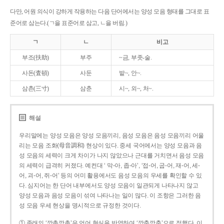
다만, 어원 의식이 강하게 작용하는 다음 단어에서는 양성 모음 형태를 그대로 표
준어로 삼는다.(ㄱ을 표준어로 삼고, ㄴ을 버림.)
ㄱ
ㄴ
비고
부조(扶助)
부주
~금, 부좃-술.
사돈(査頓)
사둔
밭~, 안~.
삼촌(三寸)
삼춘
시~, 외~, 처~.
해설
우리말에는 양성 모음은 양성 모음끼리, 음성 모음은 음성 모음끼리 어울
리는 모음 조화(母音調和) 현상이 있다. 중세 국어에서는 양성 모음과 음
성 모음의 세력이 크게 차이가 나지 않았으나 근대를 거치면서 음성 모음
의 세력이 급격히 커졌다. 예컨대 ‘ 막-아, 좁-아’, ‘접-어, 굽-어, 재-어, 세-
어, 괴-어, 쥐-어’ 등의 어미 활용에서도 음성 모음의 우세를 확인할 수 있
다. 심지어는 한 단어 내부에서도 양성 모음이 일관되게 나타나지 않고
양성 모음과 음성 모음이 섞여 나타나는 일이 많다. 이 조항은 그러한 음
성 모음 우세 현상을 명시적으로 규정한 것이다.
① 종래의 ‘깡총깡총’은 언어 현실을 반영하여 ‘깡충깡충’으로 정했다. 이